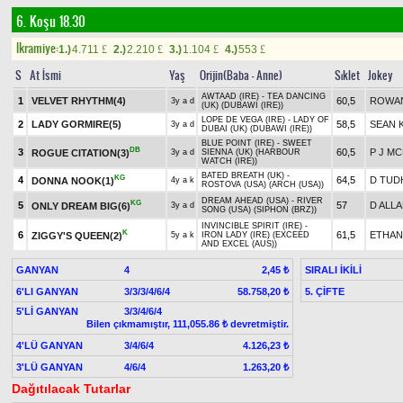
6. Koşu 18.30
Ikramiye:
1.)
4.711
2.)
2.210
3.)
1.104
4.)
553
£
£
£
£
S
At İsmi
Yaş
Orijin(Baba - Anne)
Sıklet
Jokey
AWTAAD (IRE) - TEA DANCING
1
VELVET RHYTHM(4)
60,5
ROWA
3y a d
(UK) (DUBAWI (IRE))
LOPE DE VEGA (IRE) - LADY OF
2
LADY GORMIRE(5)
58,5
SEAN 
3y a d
DUBAI (UK) (DUBAWI (IRE))
BLUE POINT (IRE) - SWEET
DB
3
60,5
P J M
ROGUE CITATION(3)
3y a d
SIENNA (UK) (HARBOUR
WATCH (IRE))
BATED BREATH (UK) -
KG
4
64,5
D TUD
DONNA NOOK(1)
4y a k
ROSTOVA (USA) (ARCH (USA))
DREAM AHEAD (USA) - RIVER
KG
5
57
D ALL
ONLY DREAM BIG(6)
3y a d
SONG (USA) (SIPHON (BRZ))
INVINCIBLE SPIRIT (IRE) -
K
6
61,5
ETHAN
ZIGGY'S QUEEN(2)
5y a k
IRON LADY (IRE) (EXCEED
AND EXCEL (AUS))
GANYAN
4
SIRALI İKİLİ
2,45 ₺
6'LI GANYAN
3/3/3/4/6/4
5. ÇİFTE
58.758,20 ₺
5'Lİ GANYAN
3/3/4/6/4
Bilen çıkmamıştır, 111,055.86 ₺ devretmiştir.
4'LÜ GANYAN
3/4/6/4
4.126,23 ₺
3'LÜ GANYAN
4/6/4
1.263,20 ₺
Dağıtılacak Tutarlar