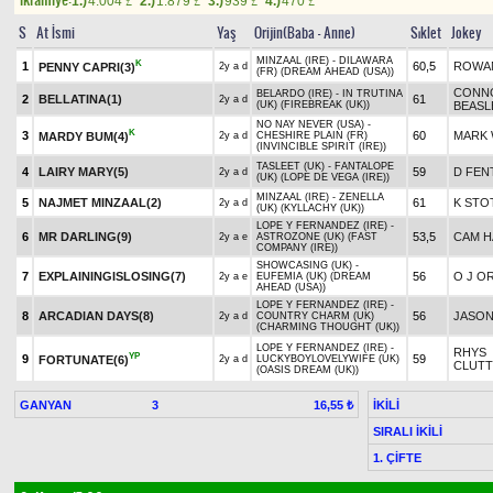
1.)
4.004
2.)
1.879
3.)
939
4.)
470
£
£
£
£
S
At İsmi
Yaş
Orijin(Baba - Anne)
Sıklet
Jokey
MINZAAL (IRE) - DILAWARA
K
1
60,5
ROWA
PENNY CAPRI(3)
2y a d
(FR) (DREAM AHEAD (USA))
CONN
BELARDO (IRE) - IN TRUTINA
2
BELLATINA(1)
61
2y a d
(UK) (FIREBREAK (UK))
BEASL
NO NAY NEVER (USA) -
K
3
60
MARK 
MARDY BUM(4)
2y a d
CHESHIRE PLAIN (FR)
(INVINCIBLE SPIRIT (IRE))
TASLEET (UK) - FANTALOPE
4
LAIRY MARY(5)
59
D FEN
2y a d
(UK) (LOPE DE VEGA (IRE))
MINZAAL (IRE) - ZENELLA
5
NAJMET MINZAAL(2)
61
K STO
2y a d
(UK) (KYLLACHY (UK))
LOPE Y FERNANDEZ (IRE) -
6
MR DARLING(9)
53,5
CAM H
2y a e
ASTROZONE (UK) (FAST
COMPANY (IRE))
SHOWCASING (UK) -
7
EXPLAININGISLOSING(7)
56
O J O
2y a e
EUFEMIA (UK) (DREAM
AHEAD (USA))
LOPE Y FERNANDEZ (IRE) -
8
ARCADIAN DAYS(8)
56
JASON
2y a d
COUNTRY CHARM (UK)
(CHARMING THOUGHT (UK))
LOPE Y FERNANDEZ (IRE) -
RHYS
YP
9
59
FORTUNATE(6)
2y a d
LUCKYBOYLOVELYWIFE (UK)
CLUT
(OASIS DREAM (UK))
GANYAN
3
İKİLİ
16,55 ₺
SIRALI İKİLİ
1. ÇİFTE