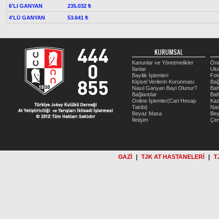
6'LI GANYAN
235.032 ₺
4'LÜ GANYAN
53.641 ₺
KURUMSAL
Kanunlar ve Yönetmelikler
Öne
İlanlar
Ulu
Bayilik İşlemleri
Fot
Kişisel Verilerin Korunması
Bağ
Nasıl Ganyan Bayi Olunur?
Bah
Bağlantılar
Bah
Online İşlemler(Cari Hesap
Kaz
Takibi)
Nas
Beyaz Masa
Be
İletişim
Çer
GAZİ
|
TJK AT HASTANELERİ
|
T