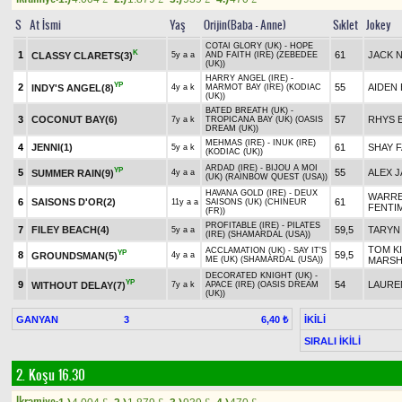
S
At İsmi
Yaş
Orijin(Baba - Anne)
Sıklet
Jokey
COTAI GLORY (UK) - HOPE
K
1
61
JACK 
CLASSY CLARETS(3)
5y a a
AND FAITH (IRE) (ZEBEDEE
(UK))
HARRY ANGEL (IRE) -
YP
2
55
AIDEN
INDY'S ANGEL(8)
4y a k
MARMOT BAY (IRE) (KODIAC
(UK))
BATED BREATH (UK) -
3
COCONUT BAY(6)
57
RHYS 
7y a k
TROPICANA BAY (UK) (OASIS
DREAM (UK))
MEHMAS (IRE) - INUK (IRE)
4
JENNI(1)
61
SHAY 
5y a k
(KODIAC (UK))
ARDAD (IRE) - BIJOU A MOI
YP
5
55
ALEX 
SUMMER RAIN(9)
4y a a
(UK) (RAINBOW QUEST (USA))
HAVANA GOLD (IRE) - DEUX
WARR
6
SAISONS D'OR(2)
61
11y a a
SAISONS (UK) (CHINEUR
FENTI
(FR))
PROFITABLE (IRE) - PILATES
7
FILEY BEACH(4)
59,5
TARYN
5y a a
(IRE) (SHAMARDAL (USA))
TOM KI
ACCLAMATION (UK) - SAY IT'S
YP
8
59,5
GROUNDSMAN(5)
4y a a
ME (UK) (SHAMARDAL (USA))
MARSH
DECORATED KNIGHT (UK) -
YP
9
54
LAURE
WITHOUT DELAY(7)
7y a k
APACE (IRE) (OASIS DREAM
(UK))
GANYAN
3
İKİLİ
6,40 ₺
SIRALI İKİLİ
2. Koşu 16.30
Ikramiye: