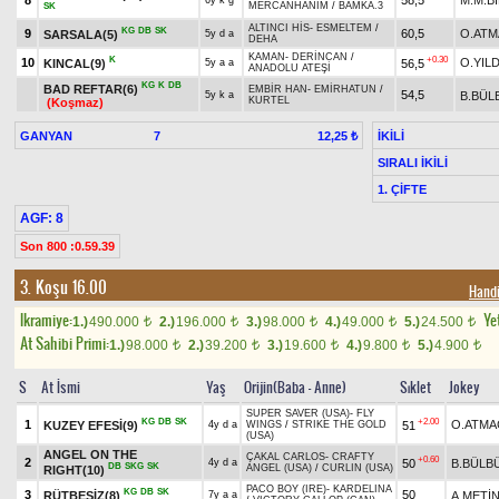
8
58,5
M.M.B
6y k g
MERCANHANIM
/
BAMKA.3
SK
ALTINCI HİS
-
ESMELTEM
/
KG
DB
SK
9
60,5
O.ATM
SARSALA(5)
5y d a
DEHA
KAMAN
-
DERİNCAN
/
K
+0.30
10
O.YILD
KINCAL(9)
56,5
5y a a
ANADOLU ATEŞİ
KG
K
DB
BAD REFTAR(6)
EMBİR HAN
-
EMİRHATUN
/
54,5
B.BÜL
5y k a
KURTEL
(Koşmaz)
GANYAN
7
İKİLİ
12,25 ₺
SIRALI İKİLİ
1. ÇİFTE
AGF: 8
Son 800 :0.59.39
3. Koşu 16.00
Handi
Ikramiye:
Yet
1.)
490.000
2.)
196.000
3.)
98.000
4.)
49.000
5.)
24.500
t
t
t
t
t
At Sahibi Primi:
1.)
98.000
2.)
39.200
3.)
19.600
4.)
9.800
5.)
4.900
t
t
t
t
t
S
At İsmi
Yaş
Orijin(Baba - Anne)
Sıklet
Jokey
SUPER SAVER (USA)
-
FLY
KG
DB
SK
+2.00
1
O.ATMA
KUZEY EFESİ(9)
51
4y d a
WINGS
/
STRIKE THE GOLD
(USA)
ANGEL ON THE
ÇAKAL CARLOS
-
CRAFTY
+0.60
2
50
B.BÜLB
4y d a
DB
SKG
SK
ANGEL (USA)
/
CURLIN (USA)
RIGHT(10)
PACO BOY (IRE)
-
KARDELINA
KG
DB
SK
3
50
RÜTBESİZ(8)
A.METİ
7y a a