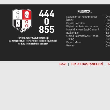
KURUMSAL
Kanunlar ve Yönetmelikler
Öne
İlanlar
Ulu
Bayilik İşlemleri
Fot
Kişisel Verilerin Korunması
Bağ
Nasıl Ganyan Bayi Olunur?
Bah
Bağlantılar
Bah
Online İşlemler(Cari Hesap
Kaz
Takibi)
Nas
Beyaz Masa
Be
İletişim
Çer
GAZİ
|
TJK AT HASTANELERİ
|
T