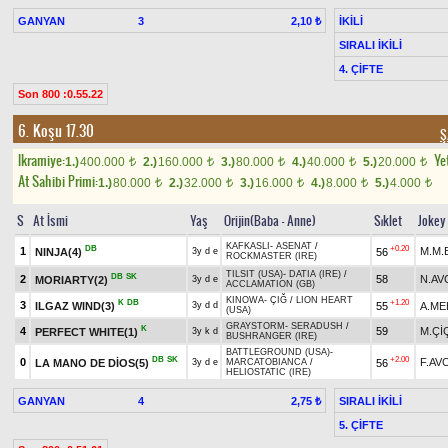
GANYAN
3
İKİLİ
2,10 ₺
SIRALI İKİLİ
4. ÇİFTE
Son 800 :0.55.22
6. Koşu 17.30
Ş
Ikramiye:
Yet
1.)
400.000
2.)
160.000
3.)
80.000
4.)
40.000
5.)
20.000
t
t
t
t
t
At Sahibi Primi:
1.)
80.000
2.)
32.000
3.)
16.000
4.)
8.000
5.)
4.000
t
t
t
t
t
S
At İsmi
Yaş
Orijin(Baba - Anne)
Sıklet
Jokey
KAFKASLI
-
ASENAT
/
DB
+0.20
1
M.M.
NINJA(4)
56
3y d e
ROCKMASTER (IRE)
TILSIT (USA)
-
DATIA (IRE)
/
DB
SK
2
58
N.AV
MORIARTY(2)
3y d e
ACCLAMATION (GB)
KINOWA
-
ÇIĞ
/
LION HEART
K
DB
+1.20
3
ILGAZ WIND(3)
55
A.ME
3y d d
(USA)
GRAYSTORM
-
SERADUSH
/
K
4
59
M.Çİ
PERFECT WHITE(1)
3y k d
BUSHRANGER (IRE)
BATTLEGROUND (USA)
-
DB
SK
+2.00
0
F.AVC
LA MANO DE DİOS(5)
56
3y d e
MARCATOBIANCA
/
HELIOSTATIC (IRE)
GANYAN
4
SIRALI İKİLİ
2,75 ₺
5. ÇİFTE