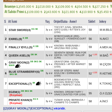
Ikramiye:
Y
1.)
545.000
2.)
218.000
3.)
109.000
4.)
54.500
5.)
27.250
t
t
t
t
t
At Sahibi Primi:
1.)
109.000
2.)
43.600
3.)
21.800
4.)
10.900
5.)
5.450
t
t
t
t
t
S
At İsmi
Yaş
Orijin(Baba - Anne)
Sıklet
Jokey
TOCCET (USA)
-
SENORA
KG
SK
1
58
M.M.BİLG
STAR SWORD(4)
3y a e
GATO (USA)
/
KITTEN'S JOY
(USA)
MYBOYCHARLIE (IRE)
-
K
DB
2
56
N.AVCİ
EXIREL(8)
3y d d
SUHULET
/
POWERSCOURT
(GB)
KINOWA
-
WABUNABA
/
K
DB
3
59
FINALLY IDYLL(5)
A.MEH.AL
3y d d
ARIZONA RED (USA)
SEVENTH SENSE
-
RUN FOR
DB
SK
+1.00
A
4
QUEEN ASEL(9)
54
M.BAĞ
3y d d
DERYA
/
VICTORY GALLOP
(CAN)
DB
SKG
SK
GRAYSTORM
-
GALYALI
GRAY MOON(2)
5
58
M.ÇİÇEK
3y k e
PRENSES
/
AFTER MARKET
SGKR
(USA)
KISS OF STEPS
-
MAVİ
DB
BLUE STRAWBERRY(6)
+2.00
6
52
R.KETME
3y d d
KIVILCIM
/
EXPANSION
SKG
SK
(USA)
BODEMEISTER (USA)
-
GOLDEN PERFECTION
SK
7
56
K.TOKA
EXCEPTIONAL(7)
3y d d
(USA)
/
PERFECT SOUL
(IRE)
DB
SKG
SK
EGEM(1)
KINOWA
-
DREAM FAIRY
/
55
Ö.F.ÖZE
3y d e
UNACCOUNTED FOR (USA)
(Koşmaz)
KG
K
PRIVATE KHAN(3)
TIZWAY (USA)
-
BERMUDA
/
58
A.İNCİ
3y d e
CHAMPS TO CHAMPS
(Koşmaz)
[(2)GRAY MOON,(7)EXCEPTIONAL]
eküridir.