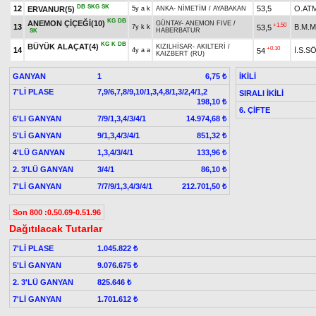
DB
SKG
SK
12
53,5
O.AT
ERVANUR(5)
5y a k
ANKA
-
NİMETİM
/
AYABAKAN
KG
DB
ANEMON ÇİÇEĞİ(10)
GÜNTAY
-
ANEMON FIVE
/
+1.50
13
B.M.M
53,5
7y k k
HABERBATUR
SK
KG
K
DB
BÜYÜK ALAÇAT(4)
KIZILHİSAR
-
AKILTERİ
/
+0.10
14
İ.S.
54
4y a a
KAIZBERT (RU)
GANYAN
1
İKİLİ
6,75 ₺
7'Lİ PLASE
7,9/6,7,8/9,10/1,3,4,8/1,3/2,4/1,2
SIRALI İKİLİ
198,10 ₺
6. ÇİFTE
6'LI GANYAN
7/9/1,3,4/3/4/1
14.974,68 ₺
5'Lİ GANYAN
9/1,3,4/3/4/1
851,32 ₺
4'LÜ GANYAN
1,3,4/3/4/1
133,96 ₺
2. 3'LÜ GANYAN
3/4/1
86,10 ₺
7'Lİ GANYAN
7/7/9/1,3,4/3/4/1
212.701,50 ₺
Son 800 :0.50.69-0.51.96
Dağıtılacak Tutarlar
7'Lİ PLASE
1.045.822 ₺
5'Lİ GANYAN
9.076.675 ₺
2. 3'LÜ GANYAN
825.646 ₺
7'Lİ GANYAN
1.701.612 ₺