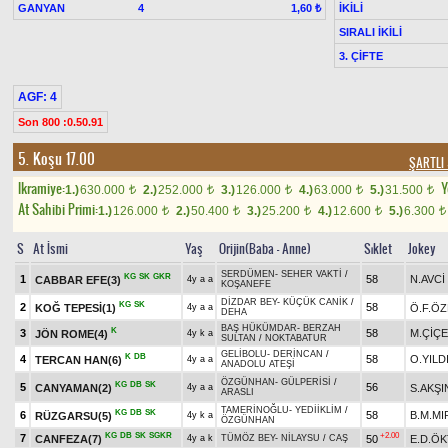
GANYAN
4
İKİLİ
1,60 ₺
SIRALI İKİLİ
3. ÇİFTE
AGF: 4
Son 800 :0.50.91
5. Koşu 17.00
ŞARTLI
Ikramiye:
Y
1.)
630.000
2.)
252.000
3.)
126.000
4.)
63.000
5.)
31.500
t
t
t
t
t
At Sahibi Primi:
1.)
126.000
2.)
50.400
3.)
25.200
4.)
12.600
5.)
6.300
t
t
t
t
t
S
At İsmi
Yaş
Orijin(Baba - Anne)
Sıklet
Jokey
SERDÜMEN
-
SEHER VAKTİ
/
KG
SK
GKR
1
58
N.AVCİ
CABBAR EFE(3)
4y a a
KOŞANEFE
DİZDAR BEY
-
KÜÇÜK CANİK
/
KG
SK
2
58
KOĞ TEPESİ(1)
Ö.F.Ö
4y a a
DEHA
BAŞ HÜKÜMDAR
-
BERZAH
K
3
58
M.ÇİÇ
JÖN ROME(4)
4y k a
SULTAN
/
NOKTABATUR
GELİBOLU
-
DERİNCAN
/
K
DB
4
58
O.YILD
TERCAN HAN(6)
4y a a
ANADOLU ATEŞİ
ÖZGÜNHAN
-
GÜLPERİSİ
/
KG
DB
SK
5
56
CANYAMAN(2)
S.AKŞI
4y a a
ARASLI
TAMERİNOĞLU
-
YEDİİKLİM
/
KG
DB
SK
6
58
B.M.MI
RÜZGARSU(5)
4y k a
ÖZGÜNHAN
KG
DB
SK
SGKR
+2.00
7
CANFEZA(7)
50
E.D.Ö
4y a k
TÜMÖZ BEY
-
NİLAYSU
/
CAŞ