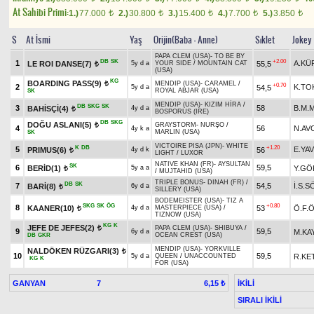
At Sahibi Primi:
1.)
77.000
2.)
30.800
3.)
15.400
4.)
7.700
5.)
3.850
t
t
t
t
t
S
At İsmi
Yaş
Orijin(Baba - Anne)
Sıklet
Jokey
PAPA CLEM (USA)
-
TO BE BY
DB
SK
+2.00
1
A.KÜ
LE ROI DANSE(7)
55,5
5y d a
YOUR SIDE
/
MOUNTAIN CAT
t
(USA)
KG
BOARDING PASS(9)
MENDIP (USA)
-
CARAMEL
/
t
+0.70
2
K.T
54,5
5y d a
ROYAL ABJAR (USA)
SK
MENDIP (USA)
-
KIZIM HİRA
/
DB
SKG
SK
3
58
B.M.M
BAHİSÇİ(4)
4y d a
t
BOSPORUS (IRE)
DB
SKG
DOĞU ASLANI(5)
GRAYSTORM
-
NURŞO
/
t
4
56
N.AV
4y k a
MARLIN (USA)
SK
VICTOIRE PISA (JPN)
-
WHITE
K
DB
+1.20
5
E.YA
PRIMUS(6)
56
4y d k
t
LIGHT
/
LUXOR
NATIVE KHAN (FR)
-
AYSULTAN
SK
6
59,5
BERİD(1)
Y.GÖ
5y a a
t
/
MUJTAHID (USA)
TRIPLE BONUS
-
DINAH (FR)
/
DB
SK
7
54,5
İ.S.
BARİ(8)
6y d a
t
SILLERY (USA)
BODEMEISTER (USA)
-
TIZ A
SKG
SK
ÖG
+0.80
8
KAANER(10)
53
Ö.F.
4y d a
MASTERPIECE (USA)
/
t
TIZNOW (USA)
KG
K
JEFE DE JEFES(2)
PAPA CLEM (USA)
-
SHIBUYA
/
t
9
59,5
M.KA
6y d a
OCEAN CREST (USA)
DB
GKR
MENDIP (USA)
-
YORKVILLE
NALDÖKEN RÜZGARI(3)
t
10
59,5
R.KE
5y d a
QUEEN
/
UNACCOUNTED
KG
K
FOR (USA)
GANYAN
7
İKİLİ
6,15 ₺
SIRALI İKİLİ