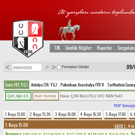
TJK
Günlük Bilgiler
Raporlar
Sorgulam
<
>
09/
Formaları Göster
İzmir (43. Y.G.)
Antalya (36. Y.G.)
Pakenham Avustralya (YD 1)
Turffontein Guney
Çim: Ağır 4,5
Kum: Normal
Hava: ÇOK BULUTLU 16'C NEM %43
PDF Sonuçla
1. Koşu 15.00
2. Koşu 15.30
3. Koşu 16.00
4. Koşu 16.30
5. Koşu 17.00
6. 
1. Koşu 15.00
SATIŞ 1
, 4 ve
Ikramiye:
Yet
1.)
385.000
2.)
154.000
3.)
77.000
4.)
38.500
5.)
19.250
t
t
t
t
t