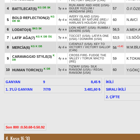
/
VICTORY GALLOP (CAN)
RUN AWAY AND HIDE (USA)
-
KG
DB
SK
4
57
BATTLECAT(5)
Ö.F.ÖZ
5y a a
GÜLER YÜZLÜM
/
AKINDAYIM (IRE)
AVERY ISLAND (USA)
-
KG
BOLD REFLECTION(2)
5
60
N.AVCİ
4y d a
HUMBLE BY NATURE (IRE)
/
DB
SK
HARLAN'S HOLIDAY (USA)
LION HEART (USA)
-
RUMBA
/
SKG
SK
6
56,5
LODATO(4)
A.MEH.A
4y a a
DEHERE (USA)
TOCCET (USA)
-
LATIFA ONE
KG
K
DB
ÖG
7
53,5
İ.S.SÖ
LATİF AĞA(7)
5y a a
(USA)
/
DUNKIRK (USA)
CATAPULT (USA)
-
KEY TO
KG
K
DB
+0.40
8
M.M.BİL
MERCİA(6)
56
4y d a
VICTORY
/
VICTORY GALLOP
(CAN)
CROSS FIRE
-
FUDGE THE
K
CARAVAGGIO STYLE(3)
9
59
K.TOK
4y a a
VALLEY
/
TORUK MACTO
DB
(IRE)
TIZWAY (USA)
-
SILK
K
DB
10
60
HUMAN TORCH(1)
Y.GÖKÇ
5y d a
RANSOM (USA)
/
REGAL
RANSOM (USA)
GANYAN
9
İKİLİ
8,45 ₺
1. 3'LÜ GANYAN
7/7/9
SIRALI İKİLİ
3.481,60 ₺
2. ÇİFTE
Son 800 :0.50.68-0.50.92
4. Koşu 16.30