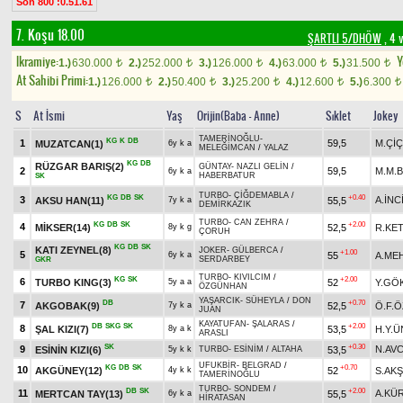
Son 800 :0.51.61
7. Koşu 18.00
ŞARTLI 5/DHÖW
, 4 
Ikramiye:
Y
1.)
630.000
2.)
252.000
3.)
126.000
4.)
63.000
5.)
31.500
t
t
t
t
t
At Sahibi Primi:
1.)
126.000
2.)
50.400
3.)
25.200
4.)
12.600
5.)
6.300
t
t
t
t
t
S
At İsmi
Yaş
Orijin(Baba - Anne)
Sıklet
Jokey
TAMERİNOĞLU
-
KG
K
DB
1
59,5
M.Çİ
MUZATCAN(1)
6y k a
MELEĞİMCAN
/
YALAZ
KG
DB
RÜZGAR BARIŞ(2)
GÜNTAY
-
NAZLI GELİN
/
2
59,5
M.M.B
6y k a
HABERBATUR
SK
TURBO
-
ÇİĞDEMABLA
/
KG
DB
SK
+0.40
3
A.İNC
AKSU HAN(11)
55,5
7y k a
DEMİRKAZIK
TURBO
-
CAN ZEHRA
/
KG
DB
SK
+2.00
4
MİKSER(14)
52,5
R.KE
8y k g
ÇORUH
KG
DB
SK
KATI ZEYNEL(8)
JOKER
-
GÜLBERCA
/
+1.00
5
55
A.MEH
6y k a
SERDARBEY
GKR
TURBO
-
KIVILCIM
/
KG
SK
+2.00
6
TURBO KING(3)
52
Y.GÖ
5y a a
ÖZGÜNHAN
YAŞARCIK
-
SÜHEYLA
/
DON
DB
+0.70
7
AKGOBAK(9)
52,5
Ö.F.
7y k a
JUAN
KAYATUFAN
-
ŞALARAS
/
DB
SKG
SK
+2.00
8
ŞAL KIZI(7)
53,5
H.Y.
8y a k
ARASLI
SK
+0.30
9
N.AVC
ESİNİN KIZI(6)
53,5
5y k k
TURBO
-
ESİNİM
/
ALTAHA
UFUKBİR
-
BELGRAD
/
KG
DB
SK
+0.70
10
AKGÜNEY(12)
52
S.AKŞ
4y k k
TAMERİNOĞLU
TURBO
-
SONDEM
/
DB
SK
+2.00
11
A.KÜ
MERTCAN TAY(13)
55,5
6y k a
HİRATASAN