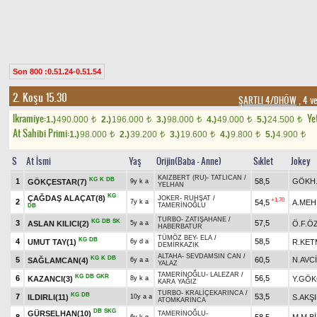
Son 800 :0.51.24-0.51.54
2. Koşu 15.30
ŞARTLI 4/DHÖW
, 4 v
Ikramiye:
Yet
1.)
490.000
2.)
196.000
3.)
98.000
4.)
49.000
5.)
24.500
t
t
t
t
t
At Sahibi Primi:
1.)
98.000
2.)
39.200
3.)
19.600
4.)
9.800
5.)
4.900
t
t
t
t
t
S
At İsmi
Yaş
Orijin(Baba - Anne)
Sıklet
Jokey
KAIZBERT (RU)
-
TATLICAN
/
KG
K
DB
1
58,5
GÖKH
GÖKÇESTAR(7)
9y k a
YELHAN
KG
ÇAĞDAŞ ALAÇAT(8)
JOKER
-
RUHŞAT
/
+1.70
2
54,5
A.MEH
7y k a
TAMERİNOĞLU
DB
TURBO
-
ZATIŞAHANE
/
KG
DB
SK
3
57,5
ASLAN KILICI(2)
Ö.F.Ö
5y a a
HABERBATUR
TÜMÖZ BEY
-
ELA
/
KG
DB
4
58,5
UMUT TAY(1)
R.KET
6y d a
DEMİRKAZIK
ALTAHA
-
SEVDAMSIN CAN
/
KG
K
DB
5
60,5
N.AVCİ
SAĞLAMCAN(4)
6y a a
YALAZ
TAMERİNOĞLU
-
LALEZAR
/
KG
DB
GKR
6
56,5
KAZANCI(3)
Y.GÖK
8y k a
KARA YAĞIZ
TURBO
-
KRALİÇEKARINCA
/
KG
DB
7
53,5
ILDIRLI(11)
S.AKŞ
10y a a
ATOMKARINCA
DB
SKG
GÜRSELHAN(10)
TAMERİNOĞLU
-