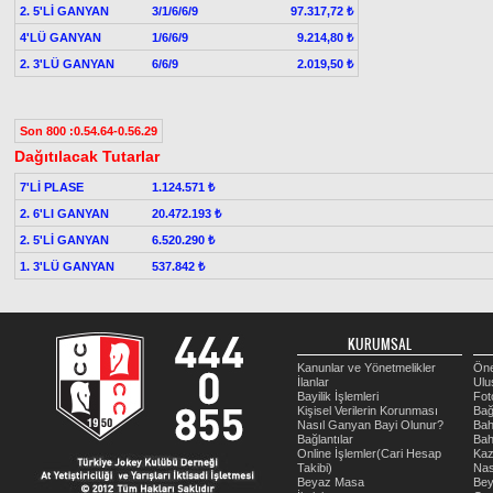
2. 5'Lİ GANYAN
3/1/6/6/9
97.317,72 ₺
4'LÜ GANYAN
1/6/6/9
9.214,80 ₺
2. 3'LÜ GANYAN
6/6/9
2.019,50 ₺
Son 800 :0.54.64-0.56.29
Dağıtılacak Tutarlar
7'Lİ PLASE
1.124.571 ₺
2. 6'LI GANYAN
20.472.193 ₺
2. 5'Lİ GANYAN
6.520.290 ₺
1. 3'LÜ GANYAN
537.842 ₺
KURUMSAL
Kanunlar ve Yönetmelikler
Öne
İlanlar
Ulu
Bayilik İşlemleri
Fot
Kişisel Verilerin Korunması
Bağ
Nasıl Ganyan Bayi Olunur?
Bah
Bağlantılar
Bah
Online İşlemler(Cari Hesap
Kaz
Takibi)
Nas
Beyaz Masa
Be