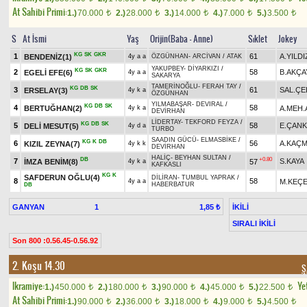
At Sahibi Primi:
1.)
70.000
2.)
28.000
3.)
14.000
4.)
7.000
5.)
3.500
t
t
t
t
t
S
At İsmi
Yaş
Orijin(Baba - Anne)
Sıklet
Jokey
KG
SK
GKR
1
61
A.YILDI
BENDENİZ(1)
4y a a
ÖZGÜNHAN
-
ARCİVAN
/
ATAK
YAKUPBEY
-
DİYARKIZI
/
KG
SK
GKR
2
58
B.AKÇA
EGELİ EFE(6)
4y a a
SAKARYA
TAMERİNOĞLU
-
FERAH TAY
/
KG
DB
SK
3
61
SAL.ÇE
ERSELAY(3)
4y k a
ÖZGÜNHAN
YILMABAŞAR
-
DEVIRAL
/
KG
DB
SK
4
58
BERTUĞHAN(2)
A.MEH.
4y k a
DEVİRHAN
LİDERTAY
-
TEKFORD FEYZA
/
KG
DB
SK
5
58
E.ÇANK
DELİ MESUT(5)
4y d a
TURBO
SAADIN GÜCÜ
-
ELMASBİKE
/
KG
K
DB
6
56
A.KAÇ
KIZIL ZEYNA(7)
4y k k
DEVİRHAN
HALİÇ
-
BEYHAN SULTAN
/
DB
+0.80
7
S.KAYA
İMZA BENİM(8)
57
4y k a
KAFKASLI
KG
K
SAFDERUN OĞLU(4)
DİLİRAN
-
TUMBUL YAPRAK
/
8
58
M.KEÇE
4y a a
HABERBATUR
DB
GANYAN
1
İKİLİ
1,85 ₺
SIRALI İKİLİ
Son 800 :0.56.45-0.56.92
2. Koşu 14.30
Ş
Ikramiye:
Yet
1.)
450.000
2.)
180.000
3.)
90.000
4.)
45.000
5.)
22.500
t
t
t
t
t
At Sahibi Primi:
1.)
90.000
2.)
36.000
3.)
18.000
4.)
9.000
5.)
4.500
t
t
t
t
t