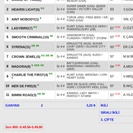
MENDIP (USA)
SUPER SAVER (USA)
-
ŞEKER
KG
2
53
HEAVEN LIGHT(6)
Y.GÖ
2y d d
HANIM
/
VICTORY GALLOP
(CAN)
TOROK (IRE)
-
FREE BIRD
/
DR
K
3
57
SAL.Ç
AINT NOBODY(1)
2y d d
FONG (USA)
KLIMT (USA)
-
KRALİÇE HERA
/
KG
+0.20
4
O.ÖZ
LADYBIRD(7)
57
2y d d
POWERSCOURT (GB)
HEMSWORTH (USA)
-
SK
+0.20
5
E.ÇAN
SMOOTH CRIMINAL(10)
57
2y d d
FLANDRA
/
PERFECT STORM
EPAULETTE (AUS)
-
SUGAR
DB
SK
+2.00
6
SYRENA(11)
53
ER.CA
2y d d
LOVE* (GER)
/
ELUSIVE CITY
(USA)
EPAULETTE (AUS)
-
KUDO
/
KG
DB
SK
7
57
M.M.B
CROWN JEWEL(5)
2y d d
KANEKO
BATTLEGROUND (USA)
-
K
GKR
ÖG
+2.00
8
MADORA(8)
54
A.MEH
2y d d
MANDRANA
/
MANDURO
(GER)
KG
CHARLIE THE FIRST(4)
KLIMT (USA)
-
WENONA
/
LION
9
57
V.ABİŞ
2y d d
HEART (USA)
K
MER DE GLACE (JPN)
-
FULL
K
10
57
B.AKÇ
MER DE FIRE(9)
2y d d
HOPE
/
COUNTRY REEL (USA)
KANEKO
-
LADY SMITH
/
DB
SK
+0.10
11
A.YILD
BIMINI ROAD(3)
57
2y d d
PERFECT STORM
GANYAN
2
İKİLİ
3,25 ₺
SIRALI İKİLİ
3. ÇİFTE
Son 800 :0.49.56-0.49.80