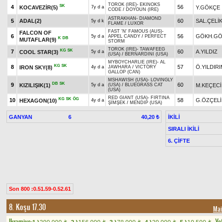
TOROK (IRE)
-
EKINOKS
SK
4
56
KOCAVEZİR(5)
Y.GÖKÇE
7y d a
CODE
/
DOYOUN (IRE)
ASTRAKHAN
-
DIAMOND
5
ADAL(2)
60
SAL.ÇELİ
5y d k
FLAME
/
LUXOR
FAST 'N' FAMOUS (AUS)
-
FALCON OF
6
56
GÖKH.G
5y d a
APPEL CANDY
/
PERFECT
K
DB
MUTAFLAR(9)
STORM
TOROK (IRE)
-
TAWAFEEG
KG
SK
7
60
A.YILDIZ
COOL STAR(3)
5y d a
(USA)
/
BERNARDINI (USA)
MYBOYCHARLIE (IRE)
-
AL
KG
SK
8
57
Ö.YILDIR
IRON SKY(8)
4y d a
JAWHARA
/
VICTORY
GALLOP (CAN)
MSHAWISH (USA)
-
LOVINGLY
DB
SK
9
60
KIZILIŞIK(1)
M.KEÇECİ
5y d a
(USA)
/
BLUEGRASS CAT
(USA)
RED GIANT (USA)
-
FIRTINA
KG
SK
ÖG
10
58
G.ÖZÇELİ
HEXAGON(10)
4y d a
ŞİMŞEK
/
MENDIP (USA)
GANYAN
6
İKİLİ
40,20 ₺
SIRALI İKİLİ
6. ÇİFTE
Son 800 :0.51.59-0.52.61
8. Koşu 17.30
Mai
Ikramiye:
Yet