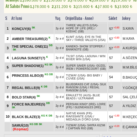
1.)
390.000
2.)
156.000
3.)
78.000
4.)
39.000
5.)
19.500
t
t
t
t
t
At Sahibi Primi:
1.)
78.000
2.)
31.200
3.)
15.600
4.)
7.800
5.)
3.900
t
t
t
t
t
S
At İsmi
Yaş
Orijin(Baba - Anne)
Sıklet
Jokey
THREE VALLEYS (USA)
-
SK
+0.80
1
S.KAYA
KONÇUY(6)
57
2y d d
HOPE OF LIFE (IRE)
/
KODIAC (GB)
KLIMT (USA)
-
EYE IN THE
K
+0.80
2
M.KAYA
AMBER TREASURE(2)
57
2y a d
SKY
/
THREE VALLEYS (USA)
DB
THE SPECIAL ONE(11)
KANEKO
-
SHOW STOPPER
/
+0.20
3
A.KURŞ
57
2y d d
BANKNOTE (GB)
SK
TILSIT (USA)
-
LAGUNA
/
WIN
K
4
57
A.SÖZE
LAGUNA SUNSET(7)
2y d d
RIVER WIN (USA)
KG
SK
SUPER SHADOW(1)
SUPER SAVER (USA)
-
GÜZEL
5
59
M.M.BİL
2y d d
İREM
/
POWERSCOURT (GB)
KG
DB
PRINCESS ALBO(8)
TIZWAY (USA)
-
BIG BABY
/
6
54
B.BAGU
2y d d
CUVEE (USA)
BLUEGRASS CAT (USA)
-
SILK
K
DB
7
53
REGAL BELLE(9)
Y.GÖKÇ
2y d d
RANSOM (USA)
/
REGAL
RANSOM (USA)
EPAULETTE (AUS)
-
BLUE
SK
8
57
SAL.ÇEL
BOLD STAR(4)
2y d d
BEADS
/
ULTRAMAR
DB
FORCE MAJEURE(5)
PERSIAN KING* (IRE)
-
LOIRE
9
57
A.YILDIZ
2y d d
(FR)
/
GLENEAGLES (IRE)
SK
NATIVE KHAN (FR)
-
KG
K
DB
+1.90
10
BLACK BLAZE(3)
54
M.KEÇEC
2y d d
RAVISSANTE (USA)
/
MEDAGLIA D'ORO (USA)
KG
DB
SK
SAMUİ(10)
TIZWAY (USA)
-
SAYRA KIZIM
+0.20
E.ÇANKA
57
2y d d
/
CAPTAIN RIO (GB)
(Koşmaz)