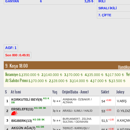
GANYAN
6
İKİLİ
3,25 ₺
SIRALI İKİLİ
7. ÇİFTE
AGF: 1
Son 800 :0.49.91
9. Koşu 18.00
Handik
Ikramiye:
Yet
1.)
350.000
2.)
140.000
3.)
70.000
4.)
35.000
5.)
17.500
t
t
t
t
t
At Sahibi Primi:
1.)
70.000
2.)
28.000
3.)
14.000
4.)
7.000
5.)
3.500
t
t
t
t
t
S
At İsmi
Yaş
Orijin(Baba - Anne)
Sıklet
Jokey
KG
K
KORKUTELİ BEYİ(9)
AYABAKAN
-
ÖZBAKIR
/
+0.80
1
V.ABİŞ
54
3y a e
ALTAHA
DB
KG
DB
SK
ERSELEFE(11)
+2.00
2
O.YILDI
53
3y k e
ARASLI
-
ILIMLI
/
HALİD
BURUKMERT
-
ZELİHA
KG
DB
SK
+1.00
3
A.KAÇM
BİGBERK(13)
51,5
3y a e
SULTAN
/
ODİNHAN
KG
DB
AKGÜN AĞA(7)
TAYKUT
-
KARKUŞU
/
+0.90
4
A.SÖZE
55,5
3y a e