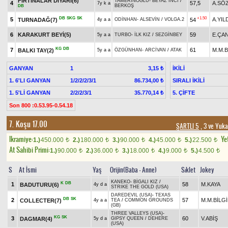
FIRTINALAR DİYARI(6)
TAMERİNOĞLU
-
BEYAZ İNCİ
/
4
57,5
A.SÖ
7y k a
BERKOŞ
DB
DB
SKG
SK
+1.50
5
A.YIL
TURNADAĞ(7)
54
4y a a
ODİNHAN
-
ALSEVİN
/
VOLGA.2
6
KARAKURT BEYİ(5)
59
E.ÇA
5y a a
TURBO
-
İLK KIZ
/
SEZGİNBEY
KG
DB
7
61
M.M.B
BALKI TAY(2)
5y a a
ÖZGÜNHAN
-
ARCİVAN
/
ATAK
GANYAN
1
İKİLİ
3,15 ₺
1. 6'LI GANYAN
1/2/2/2/3/1
SIRALI İKİLİ
86.734,00 ₺
1. 5'Lİ GANYAN
2/2/2/3/1
5. ÇİFTE
35.770,14 ₺
Son 800 :0.53.95-0.54.18
7. Koşu 17.00
ŞARTLI 5
, 3 ve Yuka
Ikramiye:
Yet
1.)
450.000
2.)
180.000
3.)
90.000
4.)
45.000
5.)
22.500
t
t
t
t
t
At Sahibi Primi:
1.)
90.000
2.)
36.000
3.)
18.000
4.)
9.000
5.)
4.500
t
t
t
t
t
S
At İsmi
Yaş
Orijin(Baba - Anne)
Sıklet
Jokey
KANEKO
-
BİGALI KIZ
/
K
DB
1
58
M.KAYA
BADUTURU(6)
4y d a
STRIKE THE GOLD (USA)
DAREDEVIL (USA)
-
TEXAS
DB
SK
2
57
M.M.BİLG
COLLECTER(7)
4y a a
TEA
/
COMMON GROUNDS
(GB)
THREE VALLEYS (USA)
-
KG
SK
3
60
V.ABİŞ
DAGMAR(4)
5y d a
GIPSY QUEEN
/
DEHERE
(USA)