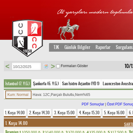
TJK
Günlük Bilgiler
Raporlar
Sorgulam
<
>
10/
Formaları Göster
İstanbul (7. Y.G.)
Şanlıurfa (6. Y.G.)
San Isidro Arjantin (YD 1)
Launceston Avustra
Kum: Normal
Hava: 12C,Parçalı Bulutlu,Nem%65
PDF Sonuçlar
|
Özet PDF Sonuç
1. Koşu 14.00
2. Koşu 14.30
3. Koşu 15.00
4. Koşu 15.30
5. Koşu 16.00
6.
1. Koşu 14.00
ŞARTL
Ikramiye:
Yet
1.)
350.000
2.)
140.000
3.)
70.000
4.)
35.000
5.)
17.500
t
t
t
t
t