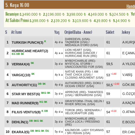
5. Koşu 16.00
Handi
Ikramiye:
Yet
1.)
490.000
2.)
196.000
3.)
98.000
4.)
49.000
5.)
24.500
t
t
t
t
t
At Sahibi Primi:
1.)
98.000
2.)
39.200
3.)
19.600
4.)
9.800
5.)
4.900
t
t
t
t
t
S
At İsmi
Yaş
Orijin(Baba - Anne)
Sıklet
Jokey
DAREDEVIL (USA)
-
K
1
61
A.KURŞ
TURKISH PUNCH(3)
4y d a
TAQWEEM (USA)
/
MEDAGLIA D'ORO (USA)
LION HEART (USA)
-
HURRICANE HEART(2)
2
61
E.ÇANK
4y a a
HURRICANE DANCER
/
KG
DB
SK
HURRICANE RUN (IRE)
MYBOYCHARLIE (IRE)
-
SK
3
59,5
A.YILDI
VERMAX(4)
3y d e
MYSTICAL STORM
/
UNACCOUNTED FOR (USA)
NATIVE KHAN (FR)
-
I AM
SK
+1.60
4
V.ABİŞ
YARGIÇ(10)
53
4y k a
THAT CHICK (USA)
/
CLOSING ARGUMENT (USA)
AUTHORIZED (IRE)
-
DOKU
/
DB
SK
+2.00
5
GÖK.BE
AUTHORITY(11)
50,5
4y d g
OCEAN CREST (USA)
APPROVE (IRE)
-
TAWAFEEG
SKG
SK
6
59
G.ÖZÇE
STAR MY BEST(6)
3y d e
(USA)
/
BERNARDINI (USA)
GRAYSTORM
-
İTHAL GELİN
/
KG
SK
7
53
A.KAÇM
MAD RUNNER(9)
4y a a
RIVER SPECIAL (USA)
TOROK (IRE)
-
SERENARA
/
K
DB
+0.10
8
O.ATMA
FILIUS VENTUS(8)
54
4y d a
VELOCIRAPTOR (GB)
MYBOYCHARLIE (IRE)
-
DB
SKG
SK
9
61
DEHLİN(1)
E.BOZ
3y d e
CHICA LOCA
/
PRESSING
(IRE)
KALİMDOR
-
LADY SYLVANAS
DB
SKG
SK
ÖG
10
57
EKARAJ(5)
ER.CAN
5y d a
/
SRI PEKAN (USA)