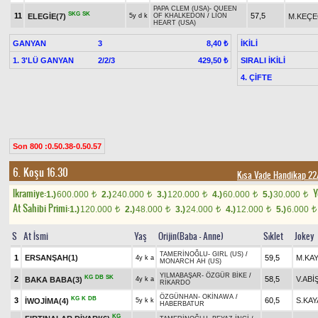
PAPA CLEM (USA)
-
QUEEN
SKG
SK
11
57,5
ELEGİE(7)
M.KEÇE
5y d k
OF KHALKEDON
/
LION
HEART (USA)
GANYAN
3
İKİLİ
8,40 ₺
1. 3'LÜ GANYAN
2/2/3
SIRALI İKİLİ
429,50 ₺
4. ÇİFTE
Son 800 :0.50.38-0.50.57
6. Koşu 16.30
Kısa Vade Handikap 2
Ikramiye:
Y
1.)
600.000
2.)
240.000
3.)
120.000
4.)
60.000
5.)
30.000
t
t
t
t
t
At Sahibi Primi:
1.)
120.000
2.)
48.000
3.)
24.000
4.)
12.000
5.)
6.000
t
t
t
t
t
S
At İsmi
Yaş
Orijin(Baba - Anne)
Sıklet
Jokey
TAMERİNOĞLU
-
GIRL (US)
/
1
ERSANŞAH(1)
59,5
M.KA
4y k a
MONARCH AH (US)
YILMABAŞAR
-
ÖZGÜR BİKE
/
KG
DB
SK
2
58,5
V.ABİ
BAKA BABA(3)
4y k a
RİKARDO
ÖZGÜNHAN
-
OKİNAWA
/
KG
K
DB
3
60,5
S.KAY
İWOJİMA(4)
5y k k
HABERBATUR
KG