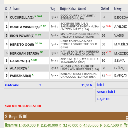
S
At İsmi
Yaş
Orijin(Baba - Anne)
Sıklet
Jokey
GOOD CURRY
-
DAYLIGHT
/
K
SKG
1
57
CUCURELLA(2)
E.BOZD
3y a e
EXPANSION (USA)
BODEMEISTER (USA)
-
K
SK
+0.10
2
A.YILDIZ
BODE A WINNER(4)
58
3y d d
SAILINGINFORTHEWIN (USA)
/
MIZZEN MAST (USA)
MARCAVELLY (USA)
-
BEEONIC
K
DB
3
56
V.ABİŞ
IRON POWER(7)
3y d e
/
VICTORY GALLOP (CAN)
HERE TO FLY
-
NO MORE
DB
SK
4
58
M.M.BİLG
HERE TO GO(5)
3y d e
STRIKE
/
STRIKE THE GOLD
(USA)
NATIVE KHAN (FR)
-
HERRING
SK
+1.00
5
HERKHAN STAR(6)
55
M.KEÇEC
3y k d
/
VICTORY GALLOP (CAN)
APPROVE (IRE)
-
MY KONOS
/
K
DB
6
60
S.KAYA
CATALYST(1)
3y a e
YONAGUSKA (USA)
KLUGER (JPN)
-
RIVER OF
K
7
58
G.ÖZÇEL
ALASER(3)
3y d e
LOVE
/
WIN RIVER WIN (USA)
KANEKO
-
MISSY FRANKLIN
/
K
+1.00
8
B.AKÇAY
PAREZKAR(8)
54
3y a e
UNACCOUNTED FOR (USA)
GANYAN
2
İKİLİ
11,60 ₺
SIRALI İKİLİ
1. ÇİFTE
Son 800 :0.50.88-0.51.00
3. Koşu 15.00
Ş
Ikramiye:
Yet
1.)
350.000
2.)
140.000
3.)
70.000
4.)
35.000
5.)
17.500
t
t
t
t
t