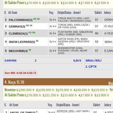
At Sahibi Primi:
1.)
70.000
2.)
28.000
3.)
14.000
4.)
7.000
5.)
3.500
t
t
t
t
t
S
At İsmi
Yaş
Orijin(Baba - Anne)
Sıklet
Jokey
TORUK MACTO (IRE)
-
LADY
DB
SK
1
57
GÖKH
FALCONNIDAE(2)
2y d e
FALCON
/
OKAWANGO (USA)
TOROK (IRE)
-
KARA LAÇİN
/
DB
SK
2
57
Ö.YIL
GEMINAS(3)
2y d e
DR FONG (USA)
FLINTSHIRE (GB)
-
SABLEROSE
KG
DB
3
60
A.YILD
CLEMENZA(1)
2y d e
(IRE)
/
DUBAWI (IRE)
NATIVE KHAN (FR)
-
MARA
SK
4
53
SNOW LEOPARD(5)
SERH.
2y k e
DESPINA (IRE)
/
ORATORIO
(IRE)
BODEMEISTER (USA)
-
SK
5
57
E.ÇAN
MEGOHİME(4)
2y d d
PUDDING
/
ROYAL ABJAR
(USA)
GANYAN
2
SIRALI İKİLİ
6,50 ₺
2. ÇİFTE
Son 800 :0.50.34-0.50.73
4. Koşu 15.30
Mai
Ikramiye:
Yet
1.)
390.000
2.)
156.000
3.)
78.000
4.)
39.000
5.)
19.500
t
t
t
t
t
At Sahibi Primi:
1.)
78.000
2.)
31.200
3.)
15.600
4.)
7.800
5.)
3.900
t
t
t
t
t
S
At İsmi
Yaş
Orijin(Baba - Anne)
Sıklet
Jokey
APPROVE (IRE)
-
LADY MAYA
/
K
1
57
A.SÖ
ANGEL OF TIME(2)
2y d d