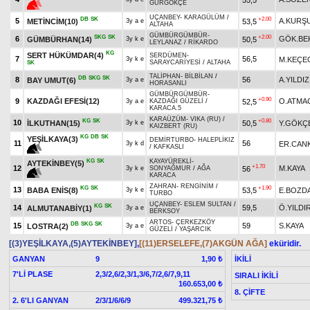
GÜRGÖKÇE
UÇANBEY
-
KARAGÜLÜM
/
DB
SK
+2.00
5
A.KURŞ
METİNCİM(10)
53,5
3y a e
ALTAHA
GÜMBÜRGÜMBÜR
-
SKG
SK
+2.00
6
GÖK.BE
GÜMBÜRHAN(14)
50,5
3y k e
LEYLANAZ
/
RİKARDO
KG
SERT HÜKÜMDAR(4)
SERDÜMEN
-
7
56,5
M.KEÇE
3y k e
SARAYCARİYESİ
/
ALTAHA
SK
TALİPHAN
-
BİLBİLAN
/
DB
SKG
SK
8
56
A.YILDIZ
BAY UMUT(6)
3y a e
HORASANLI
GÜMBÜRGÜMBÜR
-
+0.90
9
KAZDAĞI EFESİ(12)
O.ATMA
52,5
3y a e
KAZDAĞI GÜZELİ
/
KARACA.5
KARAÜZÜM
-
VIKA (RU)
/
KG
SK
+0.80
10
İLKUTHAN(15)
50,5
Y.GÖKÇ
3y k e
KAIZBERT (RU)
KG
DB
SK
YEŞİLKAYA(3)
DEMİRTURBO
-
HALEPLİKIZ
11
56
ER.CANK
3y k d
/
KAFKASLI
KG
SK
KAYAYÜREKLİ
-
AYTEKİNBEY(5)
+1.70
12
M.KAYA
56
3y k e
SONYAĞMUR
/
AĞA
KARACA
ZAHRAN
-
RENGİNİM
/
KG
SK
+1.90
13
BABA ENİS(8)
53,5
E.BOZD
3y k e
TURBO
UÇANBEY
-
ESLEM SULTAN
/
KG
SK
14
59,5
Ö.YILDI
ALMUTANABİY(1)
3y a e
BERKSOY
ARTOS
-
ÇERKEZKÖY
DB
SKG
SK
15
59
S.KAYA
LOSTRA(2)
3y a e
GÜZELİ
/
YAŞARCIK
[(3)YEŞİLKAYA,(5)AYTEKİNBEY]
,
[(11)ERSELEFE,(7)AKGÜN AĞA]
eküridir.
GANYAN
9
İKİLİ
1,90 ₺
7'Lİ PLASE
2,3/2,6/2,3/1,3/6,7/2,6/7,9,11
SIRALI İKİLİ
160.653,00 ₺
8. ÇİFTE
2. 6'LI GANYAN
2/3/1/6/6/9
499.321,75 ₺