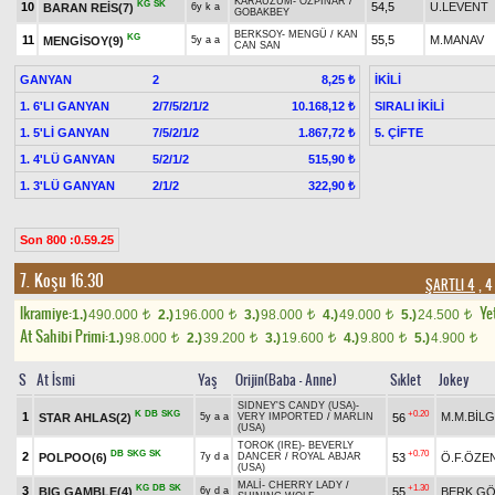
KARAÜZÜM
-
ÖZPINAR
/
KG
SK
10
54,5
U.LEVENT
BARAN REİS(7)
6y k a
GOBAKBEY
BERKSOY
-
MENGÜ
/
KAN
KG
11
55,5
M.MANAV
MENGİSOY(9)
5y a a
CAN SAN
GANYAN
2
İKİLİ
8,25 ₺
1. 6'LI GANYAN
2/7/5/2/1/2
SIRALI İKİLİ
10.168,12 ₺
1. 5'Lİ GANYAN
7/5/2/1/2
5. ÇİFTE
1.867,72 ₺
1. 4'LÜ GANYAN
5/2/1/2
515,90 ₺
1. 3'LÜ GANYAN
2/1/2
322,90 ₺
Son 800 :0.59.25
7. Koşu 16.30
ŞARTLI 4
, 4
Ikramiye:
Yet
1.)
490.000
2.)
196.000
3.)
98.000
4.)
49.000
5.)
24.500
t
t
t
t
t
At Sahibi Primi:
1.)
98.000
2.)
39.200
3.)
19.600
4.)
9.800
5.)
4.900
t
t
t
t
t
S
At İsmi
Yaş
Orijin(Baba - Anne)
Sıklet
Jokey
SIDNEY'S CANDY (USA)
-
K
DB
SKG
+0.20
1
M.M.BİLG
STAR AHLAS(2)
56
5y a a
VERY IMPORTED
/
MARLIN
(USA)
TOROK (IRE)
-
BEVERLY
DB
SKG
SK
+0.70
2
POLPOO(6)
53
Ö.F.ÖZE
7y d a
DANCER
/
ROYAL ABJAR
(USA)
MALİ
-
CHERRY LADY
/
KG
DB
SK
+1.30
3
BIG GAMBLE(4)
55
BERK.G
6y d a