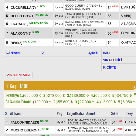
SHINING WOLF
GOOD CURRY
-
DAYLIGHT
/
K
SKG
+0.30
4
E.AKTUĞ
CUCURELLA(7)
54
4y a a
EXPANSION (USA)
TOROK (IRE)
-
BELLA MIA
/
KG
DB
SK
5
56
V.ABİŞ
BELLO BOY(1)
6y d a
OCEAN CREST (USA)
KALİMDOR
-
LADY SYLVANAS
DB
SKG
SK
ÖG
6
55
A.KAÇMA
EKARAJ(5)
6y d a
/
SRI PEKAN (USA)
WIN RIVER WIN (USA)
-
K
DB
+0.50
7
Ö.YILDIR
ALAKONT(3)
55
6y d a
SELİNCAN
/
BOSPORUS
(IRE)
KANEKO
-
EFISIA (FR)
/
KG
K
GKR
8
54
O.ATMAC
REİS(8)
4y a a
EFISIO (GB)
GANYAN
2
İKİLİ
4,40 ₺
SIRALI İKİLİ
6. ÇİFTE
Son 800 :0.50.26
8. Koşu 17.00
K
Ikramiye:
Y
1.)
695.000
2.)
278.000
3.)
139.000
4.)
69.500
5.)
34.750
t
t
t
t
t
At Sahibi Primi:
1.)
139.000
2.)
55.600
3.)
27.800
4.)
13.900
5.)
6.950
t
t
t
t
t
S
At İsmi
Yaş
Orijin(Baba - Anne)
Sıklet
Jokey
TORUK MACTO (IRE)
-
LADY
DB
SK
+1.60
1
H.KAR
FALCONNIDAE(3)
54
3y d e
FALCON
/
OKAWANGO (USA)
TIZWAY (USA)
-
BELIEF IN ME
/
KG
SK
+2.00
2
A.KUR
MUCHO BUENO(4)
54
3y d e
HENRYTHENAVIGATOR (USA)