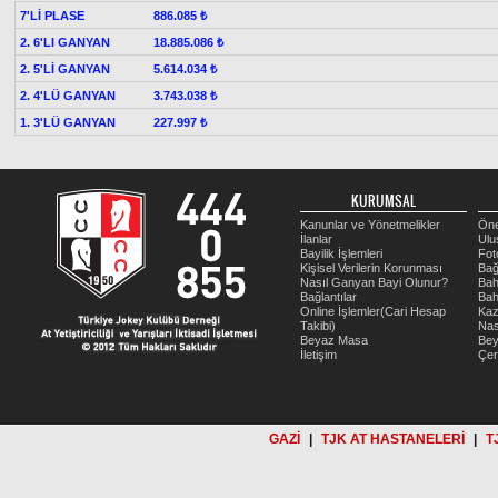
7'Lİ PLASE
886.085 ₺
2. 6'LI GANYAN
18.885.086 ₺
2. 5'Lİ GANYAN
5.614.034 ₺
2. 4'LÜ GANYAN
3.743.038 ₺
1. 3'LÜ GANYAN
227.997 ₺
KURUMSAL
Kanunlar ve Yönetmelikler
Öne
İlanlar
Ulu
Bayilik İşlemleri
Fot
Kişisel Verilerin Korunması
Bağ
Nasıl Ganyan Bayi Olunur?
Bah
Bağlantılar
Bah
Online İşlemler(Cari Hesap
Kaz
Takibi)
Nas
Beyaz Masa
Be
İletişim
Çer
GAZİ
|
TJK AT HASTANELERİ
|
T