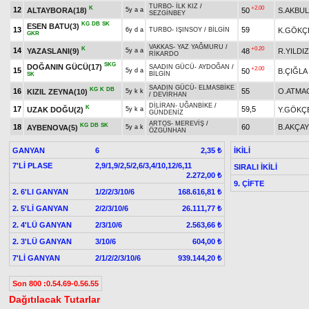
TURBO
-
İLK KIZ
/
K
+2.00
12
ALTAYBORA(18)
50
S.AKBU
5y a a
SEZGİNBEY
KG
DB
SK
ESEN BATU(3)
13
59
K.GÖKÇ
6y d a
TURBO
-
IŞINSOY
/
BİLGİN
GKR
VAKKAS
-
YAZ YAĞMURU
/
K
+0.20
14
YAZASLANI(9)
48
R.YILDIZ
5y a a
RİKARDO
SKG
DOĞANIN GÜCÜ(17)
SAADIN GÜCÜ
-
AYDOĞAN
/
+2.00
15
50
B.ÇIĞLA
5y d a
BİLGİN
SK
SAADIN GÜCÜ
-
ELMASBİKE
KG
K
DB
16
55
O.ATMA
KIZIL ZEYNA(10)
5y k k
/
DEVİRHAN
DİLİRAN
-
UĞANBİKE
/
K
17
59,5
UZAK DOĞU(2)
Y.GÖKÇ
5y k a
GÜNDENİZ
ARTOS
-
MEREVİŞ
/
KG
DB
SK
18
60
B.AKÇAY
AYBENOVA(5)
5y a k
ÖZGÜNHAN
GANYAN
6
İKİLİ
2,35 ₺
7'Lİ PLASE
2,9/1,9/2,5/2,6/3,4/10,12/6,11
SIRALI İKİLİ
2.272,00 ₺
9. ÇİFTE
2. 6'LI GANYAN
1/2/2/3/10/6
168.616,81 ₺
2. 5'Lİ GANYAN
2/2/3/10/6
26.111,77 ₺
2. 4'LÜ GANYAN
2/3/10/6
2.563,66 ₺
2. 3'LÜ GANYAN
3/10/6
604,00 ₺
7'Lİ GANYAN
2/1/2/2/3/10/6
939.144,20 ₺
Son 800 :0.54.69-0.56.55
Dağıtılacak Tutarlar