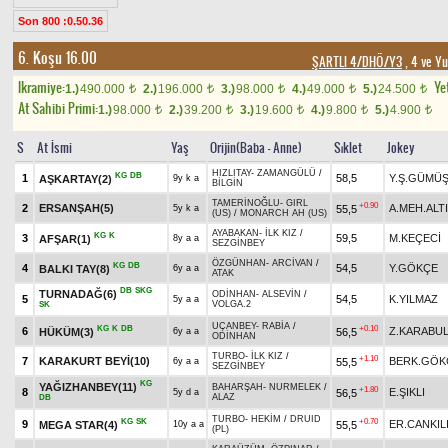
Son 800 :0.50.36
6. Koşu 16.00
ŞARTLI 4/DHÖ/Y3
, 4 ve Y
Ikramiye:
Yet
1.)
490.000
2.)
196.000
3.)
98.000
4.)
49.000
5.)
24.500
t
t
t
t
t
At Sahibi Primi:
1.)
98.000
2.)
39.200
3.)
19.600
4.)
9.800
5.)
4.900
t
t
t
t
t
S
At İsmi
Yaş
Orijin(Baba - Anne)
Sıklet
Jokey
HIZLITAY
-
ZAMANGÜLÜ
/
KG
DB
1
58,5
Y.Ş.GÜMÜ
AŞKARTAY(2)
9y k a
BİLGİN
TAMERİNOĞLU
-
GIRL
+0.90
2
ERSANŞAH(5)
A.MEH.ALT
55,5
5y k a
(US)
/
MONARCH AH (US)
AYABAKAN
-
İLK KIZ
/
KG
K
3
59,5
M.KEÇECİ
AFŞAR(1)
8y a a
SEZGİNBEY
ÖZGÜNHAN
-
ARCİVAN
/
KG
DB
4
54,5
Y.GÖKÇE
BALKI TAY(8)
6y a a
ATAK
DB
SKG
TURNADAĞ(6)
ODİNHAN
-
ALSEVİN
/
5
54,5
K.YILMAZ
5y a a
VOLGA.2
SK
UÇANBEY
-
RABİA
/
KG
K
DB
+0.10
6
Z.KARABU
HÜKÜM(3)
56,5
6y a a
ODİNHAN
TURBO
-
İLK KIZ
/
+1.10
7
KARAKURT BEYİ(10)
BERK.GÖK
55,5
6y a a
SEZGİNBEY
KG
YAĞIZHANBEY(11)
BAHARŞAH
-
NURMELEK
/
+1.80
8
E.ŞIKLI
56,5
5y d a
ALAZ
DB
TURBO
-
HEKİM
/
DRUID
KG
SK
+0.70
9
ER.CANKIL
MEGA STAR(4)
55,5
10y a a
(PL)