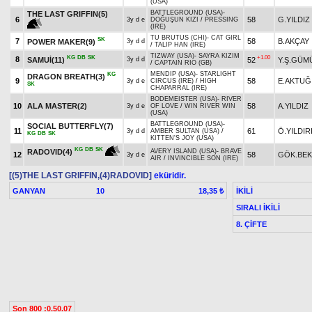
(USA)
BATTLEGROUND (USA)
-
THE LAST GRIFFIN(5)
6
58
G.YILDIZ
3y d e
DOĞUŞUN KIZI
/
PRESSING
(IRE)
TU BRUTUS (CHI)
-
CAT GIRL
SK
7
58
B.AKÇAY
POWER MAKER(9)
3y d d
/
TALIP HAN (IRE)
TIZWAY (USA)
-
SAYRA KIZIM
KG
DB
SK
+1.00
8
SAMUİ(11)
52
Y.Ş.GÜM
3y d d
/
CAPTAIN RIO (GB)
MENDIP (USA)
-
STARLIGHT
KG
DRAGON BREATH(3)
9
58
E.AKTUĞ
3y d e
CIRCUS (IRE)
/
HIGH
SK
CHAPARRAL (IRE)
BODEMEISTER (USA)
-
RIVER
10
ALA MASTER(2)
58
A.YILDIZ
3y d e
OF LOVE
/
WIN RIVER WIN
(USA)
BATTLEGROUND (USA)
-
SOCIAL BUTTERFLY(7)
11
61
Ö.YILDIR
3y d d
AMBER SULTAN (USA)
/
KG
DB
SK
KITTEN'S JOY (USA)
KG
DB
SK
RADOVID(4)
AVERY ISLAND (USA)
-
BRAVE
12
58
GÖK.BEK
3y d e
AIR
/
INVINCIBLE SON (IRE)
[(5)THE LAST GRIFFIN,(4)RADOVID]
eküridir.
GANYAN
10
İKİLİ
18,35 ₺
SIRALI İKİLİ
8. ÇİFTE
Son 800 :0.50.07