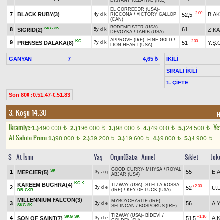
DISTANT RELATIVE (IRE)
EL CORREDOR (USA)
-
+2.00
7
BLACK RUBY(3)
B.A
52,5
4y d k
RICCONA
/
VICTORY GALLOP
(CAN)
BODEMEISTER (USA)
-
SKG
SK
8
61
SİGRİD(2)
Z.K
5y d k
DEVOYKA
/
LAHIB (USA)
APPROVE (IRE)
-
FINE GOLD
/
KG
+2.00
9
PRENSES DALAKA(8)
51
Y.Ş
7y d k
LION HEART (USA)
GANYAN
7
İKİLİ
4,65 ₺
SIRALI İKİLİ
1. ÇİFTE
Son 800 :0.51.47-0.51.83
3. Koşu 14.30
H
Ikramiye:
Yet
1.)
490.000
2.)
196.000
3.)
98.000
4.)
49.000
5.)
24.500
t
t
t
t
t
At Sahibi Primi:
1.)
98.000
2.)
39.200
3.)
19.600
4.)
9.800
5.)
4.900
t
t
t
t
t
S
At İsmi
Yaş
Orijin(Baba - Anne)
Sıklet
Jok
GOOD CURRY
-
MHYSA
/
ROYAL
SK
1
55
E.
MERCIER(5)
3y a g
ABJAR (USA)
KG
K
KAREEM BUGHRA(4)
TIZWAY (USA)
-
STELLA ROSSA
+2.00
2
52
U.
3y d e
(IRE)
/
KEY OF LUCK (USA)
DB
GKR
MILLENNIUM FALCON(3)
MYBOYCHARLIE (IRE)
-
3
56
A.Y
3y d e
SKG
SK
SELİNCAN
/
BOSPORUS (IRE)
TIZWAY (USA)
-
BİDEVİ
/
SKG
SK
+1.10
4
A.
SON OF SAINT(7)
51,5
3y d e