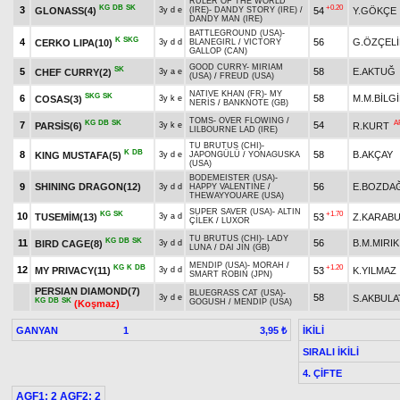
RULER OF THE WORLD
KG
DB
SK
+0.20
3
GLONASS(4)
54
Y.GÖKÇE
3y d e
(IRE)
-
DANDY STORY (IRE)
/
DANDY MAN (IRE)
BATTLEGROUND (USA)
-
K
SKG
4
56
G.ÖZÇELİ
CERKO LIPA(10)
3y d d
BLANEGIRL
/
VICTORY
GALLOP (CAN)
GOOD CURRY
-
MIRIAM
SK
5
58
E.AKTUĞ
CHEF CURRY(2)
3y a e
(USA)
/
FREUD (USA)
NATIVE KHAN (FR)
-
MY
SKG
SK
6
58
M.M.BİLG
COSAS(3)
3y k e
NERİS
/
BANKNOTE (GB)
TOMS
-
OVER FLOWING
/
KG
DB
SK
A
7
54
PARSİS(6)
R.KURT
3y k e
LILBOURNE LAD (IRE)
TU BRUTUS (CHI)
-
K
DB
8
58
B.AKÇAY
KING MUSTAFA(5)
3y d e
JAPONGÜLÜ
/
YONAGUSKA
(USA)
BODEMEISTER (USA)
-
9
SHINING DRAGON(12)
56
E.BOZDA
3y d d
HAPPY VALENTINE
/
THEWAYYOUARE (USA)
SUPER SAVER (USA)
-
ALTIN
KG
SK
+1.70
10
TUSEMİM(13)
53
Z.KARAB
3y a d
ÇİLEK
/
LUXOR
TU BRUTUS (CHI)
-
LADY
KG
DB
SK
11
56
B.M.MIRIK
BIRD CAGE(8)
3y d d
LUNA
/
DAI JIN (GB)
MENDIP (USA)
-
MORAH
/
KG
K
DB
+1.20
12
MY PRIVACY(11)
53
K.YILMAZ
3y d d
SMART ROBIN (JPN)
PERSIAN DIAMOND(7)
BLUEGRASS CAT (USA)
-
58
S.AKBULA
3y d e
KG
DB
SK
GOGUSH
/
MENDIP (USA)
(Koşmaz)
GANYAN
1
İKİLİ
3,95 ₺
SIRALI İKİLİ
4. ÇİFTE
AGF1: 2 AGF2: 2