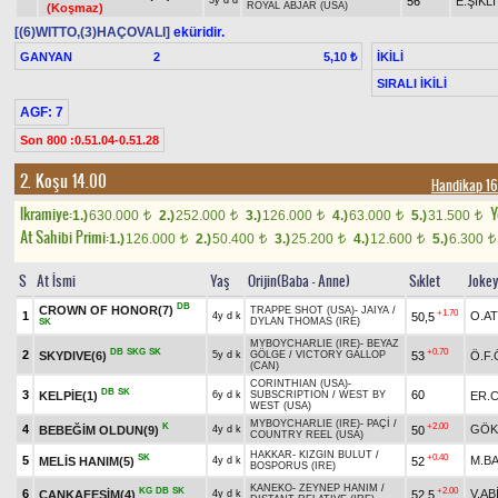
56
E.ŞIKLI
3y d d
ROYAL ABJAR (USA)
(Koşmaz)
[(6)WITTO,(3)HAÇOVALI]
eküridir.
GANYAN
2
İKİLİ
5,10 ₺
SIRALI İKİLİ
AGF: 7
Son 800 :0.51.04-0.51.28
2. Koşu 14.00
Handikap 16
Ikramiye:
Y
1.)
630.000
2.)
252.000
3.)
126.000
4.)
63.000
5.)
31.500
t
t
t
t
t
At Sahibi Primi:
1.)
126.000
2.)
50.400
3.)
25.200
4.)
12.600
5.)
6.300
t
t
t
t
t
S
At İsmi
Yaş
Orijin(Baba - Anne)
Sıklet
Joke
DB
CROWN OF HONOR(7)
TRAPPE SHOT (USA)
-
JAIYA
/
+1.70
1
O.A
50,5
4y d k
DYLAN THOMAS (IRE)
SK
MYBOYCHARLIE (IRE)
-
BEYAZ
DB
SKG
SK
+0.70
2
SKYDIVE(6)
53
Ö.F
5y d k
GÖLGE
/
VICTORY GALLOP
(CAN)
CORINTHIAN (USA)
-
DB
SK
3
60
KELPİE(1)
ER.C
6y d k
SUBSCRIPTION
/
WEST BY
WEST (USA)
MYBOYCHARLIE (IRE)
-
PAÇİ
/
K
+2.00
4
GÖK
BEBEĞİM OLDUN(9)
50
4y d k
COUNTRY REEL (USA)
HAKKAR
-
KIZGIN BULUT
/
SK
+0.40
5
M.BA
MELİS HANIM(5)
52
4y d k
BOSPORUS (IRE)
KANEKO
-
ZEYNEP HANIM
/
KG
DB
SK
+2.00
6
V.AB
CANKAFESİM(4)
52,5
4y d k