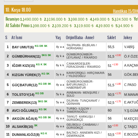
10. Koşu 18.00
Handikap 15/D
Ikramiye:
Yet
1.)
490.000
2.)
196.000
3.)
98.000
4.)
49.000
5.)
24.500
t
t
t
t
t
At Sahibi Primi:
1.)
98.000
2.)
39.200
3.)
19.600
4.)
9.800
5.)
4.900
t
t
t
t
t
S
At İsmi
Yaş
Orijin(Baba - Anne)
Sıklet
Jokey
TALİPHAN
-
BİLBİLAN
/
KG
DB
SK
1
55,5
V.ABİŞ
BAY UMUT(6)
4y a a
HORASANLI
GÜMBÜRGÜMBÜR
-
SKG
SK
+2.00
2
GÜMBÜRHAN(11)
51,5
Ö.F.ÖZ
4y k a
LEYLANAZ
/
RİKARDO
CANKARDEŞLER
-
KG
K
SK
+1.50
3
A.KAÇM
IĞDIR KIZI(15)
51
6y k k
FERACEHAN
/
RİKARDO
KAYAYÜREKLİ
-
HIRÇINKAYA
KG
SK
4
56
GÖK.BE
KIZGIN YÜREK(7)
5y k a
/
YILDIZOĞLU
GÜMBÜRGÜMBÜR
-
KG
DB
SK
+1.80
5
C.PASO
GÜÇBATUR(12)
51,5
4y a a
BATURUNKIZI
/
HABERBATUR
AYABAKAN
-
MENŞURE
/
KG
DB
+1.70
6
TOLSTOY(14)
50,5
M.MANA
5y k a
SÜLO
DİLİRAN
-
TUNÇKANAT
/
SKG
SK
+1.70
7
E.AKTU
ZEMBEREK(13)
52,5
5y a a
ODİNHAN
TURBO
-
ILDIZAY
/
KG
SK
8
60
AVCI OĞLUM(1)
Y.Ş.GÜ
6y k a
TAMERİNOĞLU
TAYKUT
-
KARKUŞU
/
KG
DB
SK
9
56
AKGÜN AĞA(4)
M.KEÇE
4y a a
GÜRGÖKÇE
GELİBOLU
-
CANBANU
/
SK
+2.00
10
ALSAKİB(16)
50
Ç.TAŞCI
4y a a
GÜRGÖKÇE
BALTACI
-
ANNEMİN KIZI
/
KG
K
+2.00
11
E.BOZD
DUMANLIGÖZ(8)
53,5
4y a a
DEMİRKAZIK