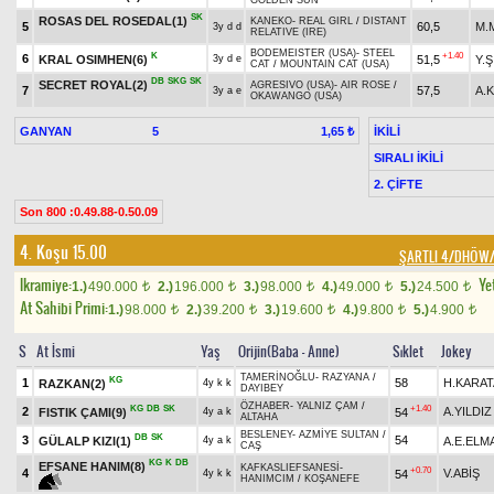
GOLDEN SUN
SK
ROSAS DEL ROSEDAL(1)
KANEKO
-
REAL GIRL
/
DISTANT
5
60,5
M.
3y d d
RELATIVE (IRE)
BODEMEISTER (USA)
-
STEEL
K
+1.40
6
KRAL OSIMHEN(6)
51,5
Y.
3y d e
CAT
/
MOUNTAIN CAT (USA)
DB
SKG
SK
SECRET ROYAL(2)
AGRESIVO (USA)
-
AIR ROSE
/
7
57,5
A.
3y a e
OKAWANGO (USA)
GANYAN
5
İKİLİ
1,65 ₺
SIRALI İKİLİ
2. ÇİFTE
Son 800 :0.49.88-0.50.09
4. Koşu 15.00
ŞARTLI 4/DHÖW/
Ikramiye:
Yet
1.)
490.000
2.)
196.000
3.)
98.000
4.)
49.000
5.)
24.500
t
t
t
t
t
At Sahibi Primi:
1.)
98.000
2.)
39.200
3.)
19.600
4.)
9.800
5.)
4.900
t
t
t
t
t
S
At İsmi
Yaş
Orijin(Baba - Anne)
Sıklet
Jokey
TAMERİNOĞLU
-
RAZYANA
/
KG
1
58
H.KARAT
RAZKAN(2)
4y k k
DAYIBEY
ÖZHABER
-
YALNIZ ÇAM
/
KG
DB
SK
+1.40
2
A.YILDIZ
FISTIK ÇAMI(9)
54
4y a k
ALTAHA
BESLENEY
-
AZMİYE SULTAN
/
DB
SK
3
54
GÜLALP KIZI(1)
A.E.ELM
4y a k
CAŞ
KG
K
DB
EFSANE HANIM(8)
KAFKASLIEFSANESİ
-
+0.70
4
V.ABİŞ
54
4y k k
HANIMCIM
/
KOŞANEFE