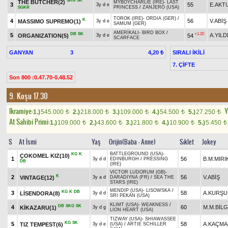
SKG
SK
THE BUTCHER(2)
MYBOYCHARLIE (IRE)
-
LAST
3
55
E.AKT
3y d e
PRINCESS
/
ZANJERO (USA)
SGKR
TOROK (IRE)
-
ORDIA (GER)
/
K
4
56
V.ABİŞ
MASSIMO SUPREMO(1)
3y d e
SAMUM (GER)
AMERİKALI
-
BIRD BOX
/
DB
SK
+1.20
5
A.YILD
ORGANIZATION(5)
54
3y d e
SCARFACE
GANYAN
3
SIRALI İKİLİ
4,20 ₺
7. ÇİFTE
Son 800 :0.47.70-0.48.52
9. Koşu 17.30
Ikramiye:
Y
1.)
545.000
2.)
218.000
3.)
109.000
4.)
54.500
5.)
27.250
t
t
t
t
t
At Sahibi Primi:
1.)
109.000
2.)
43.600
3.)
21.800
4.)
10.900
5.)
5.450
t
t
t
t
t
S
At İsmi
Yaş
Orijin(Baba - Anne)
Sıklet
Jokey
BATTLEGROUND (USA)
-
KG
K
ÇOKOMEL KIZ(10)
1
56
B.M.MIRI
3y d d
EDINBURGH
/
PRESSING
DB
(IRE)
VICTOR LUDORUM (GB)
-
K
2
56
V.ABİŞ
VINTAGE(12)
3y a d
DARADIYNA (FR)
/
SEA THE
STARS (IRE)
MENDIP (USA)
-
LISOWSKA
/
KG
K
DB
3
58
A.KURŞU
LİSENDORA(8)
3y d d
SRI PEKAN (USA)
KLIMT (USA)
-
WEAKNESS
/
DB
SKG
SK
4
60
M.M.BİLG
KİKAZARU(1)
3y d g
LION HEART (USA)
TIZWAY (USA)
-
SHIAWASSEE
KG
SK
5
58
A.KAÇMA
TIZ TEMPEST(6)
3y d e
(USA)
/
ARTIE SCHILLER