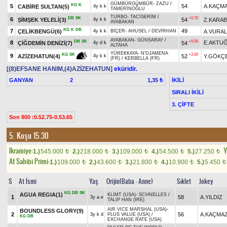
GÜMBÜRGÜMBÜR
-
ZAZU
/
KG
K
5
54
A.KAÇM
CABİRE SULTAN(5)
4y k k
TAMERİNOĞLU
TURBO
-
TACİSERİM
/
DB
SK
+0.70
6
ŞİMŞEK YELELİ(3)
54
Z.KARA
4y k k
AYABAKAN
KG
K
DB
7
49
ÇELİKBENGÜ(6)
A.VURAL
4y k k
BİÇER
-
AHUSEL
/
DEVİRHAN
AYABAKAN
-
GÜNSARAY
/
DB
SK
+0.50
8
E.AKTU
ÇİĞDEMİN DENİZİ(7)
54
4y d k
ALTAHA
YÜREKKAYA
-
N'DJAMENA
+2.00
KG
SK
9
52
Y.GÖKÇ
AZİZEHATUN(4)
4y k k
(FR)
/
KERBELLA (FR)
[(8)EFSANE HANIM,(4)AZİZEHATUN]
eküridir.
GANYAN
2
İKİLİ
1,35 ₺
SIRALI İKİLİ
3. ÇİFTE
Son 800 :0.52.75-0.53.65
5. Koşu 15.30
Ikramiye:
Y
1.)
545.000
2.)
218.000
3.)
109.000
4.)
54.500
5.)
27.250
t
t
t
t
t
At Sahibi Primi:
1.)
109.000
2.)
43.600
3.)
21.800
4.)
10.900
5.)
5.450
t
t
t
t
t
S
At İsmi
Yaş
Orijin(Baba - Anne)
Sıklet
Jokey
KG
DB
SK
AGUA REGIA(1)
KLIMT (USA)
-
SCHNELLES
/
1
58
A.YILDIZ
3y a e
TALIP HAN (IRE)
AIR VICE MARSHAL (USA)
-
BOUNDLESS GLORY(9)
2
56
A.KAÇMA
3y k d
PLUS VALUE (USA)
/
KG
DB
EXCHANGE RATE (USA)