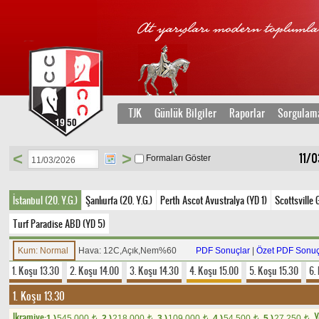
TJK
Günlük Bilgiler
Raporlar
Sorgulam
<
>
11/
Formaları Göster
İstanbul (20. Y.G.)
Şanlıurfa (20. Y.G.)
Perth Ascot Avustralya (YD 1)
Scottsville 
Turf Paradise ABD (YD 5)
Kum: Normal
Hava: 12C,Açık,Nem%60
PDF Sonuçlar
|
Özet PDF Sonuç
1. Koşu 13.30
2. Koşu 14.00
3. Koşu 14.30
4. Koşu 15.00
5. Koşu 15.30
6.
1. Koşu 13.30
Ikramiye:
Y
1.)
545.000
2.)
218.000
3.)
109.000
4.)
54.500
5.)
27.250
t
t
t
t
t