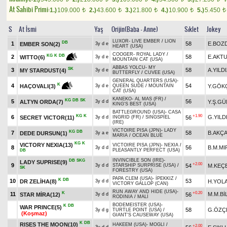
At Sahibi Primi:
1.)
109.000
2.)
43.600
3.)
21.800
4.)
10.900
5.)
5.450
t
t
t
t
t
S
At İsmi
Yaş
Orijin(Baba - Anne)
Sıklet
Jokey
LUXOR
-
LIVE EMBER
/
LION
DB
1
58
E.BOZ
EMBER SON(2)
3y d e
HEART (USA)
COOGER
-
ROYAL LADY
/
KG
K
DB
2
58
E.AKT
WITTO(6)
3y d e
MOUNTAIN CAT (USA)
ABBAS YOLCU
-
MY
SK
3
58
A.YILD
MY STARDUST(4)
3y d e
BUTTERFLY
/
CUVEE (USA)
GENERAL QUARTERS (USA)
-
K
4
54
Y.GÖK
HAÇOVALI(3)
3y d e
QUEEN SUDE
/
MOUNTAIN
CAT (USA)
KANEKO
-
AL MAS (FR)
/
KG
DB
SK
5
56
ALTYN ORDA(7)
Y.Ş.G
3y d d
KING'S BEST (USA)
BATTLEGROUND (USA)
-
CASA
KG
K
+1.90
6
G.YILD
SECRET VICTOR(11)
56
3y d d
INGRID (FR)
/
SINGSPIEL
(IRE)
VICTOIRE PISA (JPN)
-
LADY
KG
DB
7
58
B.AKÇ
DEDE DURSUN(1)
3y a e
MARIA
/
OCEAN BLUE
KG
K
VICTORY NEXIA(13)
VICTOIRE PISA (JPN)
-
NEXIA
/
8
56
B.M.MI
3y d d
PLEASANTLY PERFECT (USA)
DB
INVINCIBLE SON (IRE)
-
DB
SKG
LADY SUPRISE(9)
+2.00
9
54
M.KEÇ
3y d d
STARSHIP SURPRISE (USA)
/
SK
FORESTRY (USA)
PAPA CLEM (USA)
-
İPEKKIZ
/
K
DB
10
53
DR ZELİHA(8)
H.YOLA
3y d d
VICTORY GALLOP (CAN)
RUN AWAY AND HIDE (USA)
-
K
+0.20
11
M.M.Bİ
STAR MİRA(12)
56
3y d d
RODINIA
/
MALİ
BODEMEISTER (USA)
-
K
DB
WAR PRINCE(5)
58
G.ÖZÇ
3y d g
TURTLE POINT (USA)
/
(Koşmaz)
GIANT'S CAUSEWAY (USA)
K
DB
RISES THE MOON(10)
HAKEEM (USA)
-
MOGLI
/
+2.00