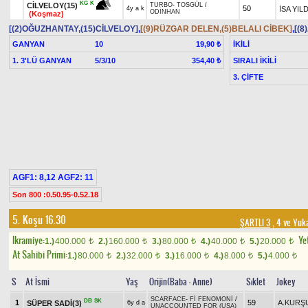
KG
K
CİLVELOY(15)
TURBO
-
TOSGÜL
/
50
İSA YIL
4y a k
ODİNHAN
(Koşmaz)
[(2)OĞUZHANTAY,(15)CİLVELOY]
,
[(9)RÜZGAR DELEN,(5)BELALI CİBEK]
,
[(8
GANYAN
10
İKİLİ
19,90 ₺
1. 3'LÜ GANYAN
5/3/10
SIRALI İKİLİ
354,40 ₺
3. ÇİFTE
AGF1: 8,12 AGF2: 11
Son 800 :0.50.95-0.52.18
5. Koşu 16.30
ŞARTLI 3
, 4 ve Yuka
Ikramiye:
Yet
1.)
400.000
2.)
160.000
3.)
80.000
4.)
40.000
5.)
20.000
t
t
t
t
t
At Sahibi Primi:
1.)
80.000
2.)
32.000
3.)
16.000
4.)
8.000
5.)
4.000
t
t
t
t
t
S
At İsmi
Yaş
Orijin(Baba - Anne)
Sıklet
Jokey
SCARFACE
-
Fİ FENOMONİ
/
DB
SK
1
59
A.KURŞ
SÜPER SADİ(3)
6y d a
UNACCOUNTED FOR (USA)