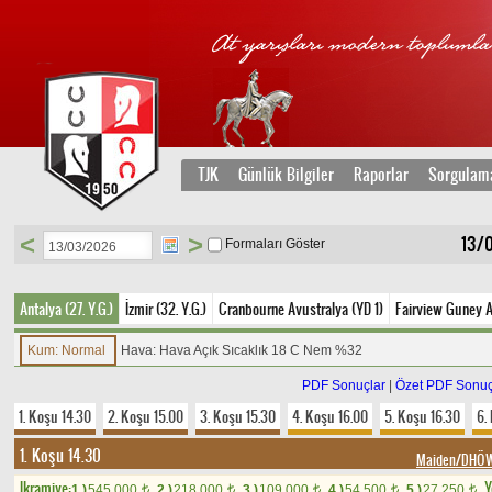
TJK
Günlük Bilgiler
Raporlar
Sorgulam
<
>
13/
Formaları Göster
Antalya (27. Y.G.)
İzmir (32. Y.G.)
Cranbourne Avustralya (YD 1)
Fairview Guney A
Kum: Normal
Hava: Hava Açık Sıcaklık 18 C Nem %32
PDF Sonuçlar
|
Özet PDF Sonuç
1. Koşu 14.30
2. Koşu 15.00
3. Koşu 15.30
4. Koşu 16.00
5. Koşu 16.30
6.
1. Koşu 14.30
Maiden/DHÖW
Ikramiye:
Y
1.)
545.000
2.)
218.000
3.)
109.000
4.)
54.500
5.)
27.250
t
t
t
t
t