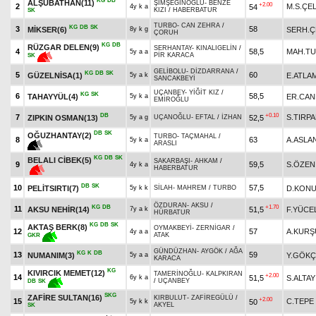
KG
DB
ALŞUBATHAN(11)
ŞİMŞEĞİNOĞLU
-
BENZE
+2.00
2
M.S.ÇEL
54
4y k a
KIZI
/
HABERBATUR
SK
TURBO
-
CAN ZEHRA
/
KG
DB
SK
3
58
MİKSER(6)
SERH.Ç
8y k g
ÇORUH
KG
DB
RÜZGAR DELEN(9)
SERHANTAY
-
KINALIGELİN
/
4
58,5
MAH.T
5y a a
PİR KARACA
SK
GELİBOLU
-
DİZDARRANA
/
KG
DB
SK
5
60
GÜZELNİSA(1)
E.ATLA
5y a k
SANCAKBEYİ
UÇANBEY
-
YİĞİT KIZ
/
KG
SK
6
58,5
TAHAYYÜL(4)
ER.CAN
5y k a
EMİROĞLU
DB
+0.10
7
S.TIRP
ZIPKIN OSMAN(13)
52,5
5y a g
UÇANOĞLU
-
EFTAL
/
İZHAN
DB
SK
OĞUZHANTAY(2)
TURBO
-
TAÇMAHAL
/
8
63
A.ASLA
5y k a
ARASLI
KG
DB
SK
BELALI CİBEK(5)
SAKARBAŞI
-
AHKAM
/
9
59,5
S.ÖZEN
4y k a
HABERBATUR
DB
SK
10
57,5
PELİTSIRTI(7)
D.KON
5y k k
SİLAH
-
MAHREM
/
TURBO
ÖZDURAN
-
AKSU
/
KG
DB
+1.70
11
AKSU NEHİR(14)
51,5
F.YÜCE
7y a k
HÜRBATUR
KG
DB
SK
AKTAŞ BERK(8)
OYMAKBEYİ
-
ZERNİGAR
/
12
57
A.KURŞ
4y a a
ATAK
GKR
GÜNDÜZHAN
-
AYGÖK
/
AĞA
KG
K
DB
13
59
NUMANIM(3)
Y.GÖKÇ
5y a a
KARACA
KG
KIVIRCIK MEMET(12)
TAMERİNOĞLU
-
KALPKIRAN
+2.00
14
51,5
S.ALTAY
6y k a
/
UÇANBEY
DB
SK
SKG
ZAFİRE SULTAN(16)
KIRBULUT
-
ZAFİREGÜLÜ
/
+2.00
15
C.TEPE
50
5y k k
AKYEL
SK