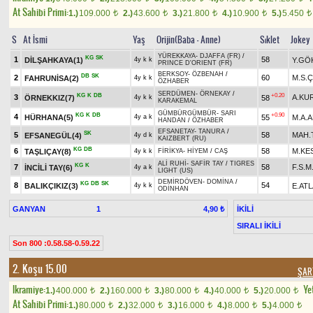
At Sahibi Primi:
1.)
109.000
2.)
43.600
3.)
21.800
4.)
10.900
5.)
5.450
t
t
t
t
t
S
At İsmi
Yaş
Orijin(Baba - Anne)
Sıklet
Jokey
YÜREKKAYA
-
DJAFFA (FR)
/
KG
SK
1
58
DİLŞAHKAYA(1)
Y.GÖ
4y k k
PRINCE D'ORIENT (FR)
BERKSOY
-
ÖZBENAH
/
DB
SK
2
60
M.S.Ç
FAHRUNİSA(2)
4y k k
ÖZHABER
SERDÜMEN
-
ÖRNEKAY
/
KG
K
DB
+0.20
3
A.KU
ÖRNEKKIZ(7)
58
4y k k
KARAKEMAL
GÜMBÜRGÜMBÜR
-
SARI
KG
K
DB
+0.90
4
HÜRHANA(5)
55
M.A.
4y a k
HANDAN
/
ÖZHABER
EFSANETAY
-
TANURA
/
SK
5
58
MAH.
EFSANEGÜL(4)
4y d k
KAIZBERT (RU)
KG
DB
6
58
M.KE
TAŞLIÇAY(8)
4y k k
FİRİKYA
-
HİYEM
/
CAŞ
ALİ RUHİ
-
SAFİR TAY
/
TIGRES
KG
K
7
58
F.S.
İNCİLİ TAY(6)
4y a k
LIGHT (US)
DEMİRDÖVEN
-
DOMİNA
/
KG
DB
SK
8
54
BALIKÇIKIZ(3)
E.AT
4y k k
ODİNHAN
GANYAN
1
İKİLİ
4,90 ₺
SIRALI İKİLİ
Son 800 :0.58.58-0.59.22
2. Koşu 15.00
ŞART
Ikramiye:
Yet
1.)
400.000
2.)
160.000
3.)
80.000
4.)
40.000
5.)
20.000
t
t
t
t
t
At Sahibi Primi:
1.)
80.000
2.)
32.000
3.)
16.000
4.)
8.000
5.)
4.000
t
t
t
t
t