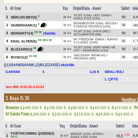
S
At İsmi
Yaş
Orijin(Baba - Anne)
Sıklet
Jok
TILSIT (USA)
-
LAST DIANA
/
K
1
58
A.
SERCAN BEY(5)
3y d e
EAGLE EYED (USA)
BODEMEISTER (USA)
-
KATUŞA
/
K
2
58
SE
SHAWSHANK(1)
3y d e
FUSAICHI PEGASUS (USA)
TILSIT (USA)
-
DATIA (IRE)
/
DB
SK
3
58
M.
MORIARTY(4)
(Satılık)
3y d e
ACCLAMATION (GB)
MY FREEDOM
-
EMIKA
/
ALWAYS
DB
SKG
SK
4
55
C.
KRAL ALPER(6)
3y a e
A CLASSIC (CAN)
TILSIT (USA)
-
DONT MAKE ME
SK
5
58
O.
BLIZZARD(3)
3y d e
CRY
/
OKAWANGO (USA)
YAVUZKAYA
-
İKRAM KIZ
/
KG
DB
6
56
BOSKO(2)
SE
3y d e
PRESSING (IRE)
[(1)SHAWSHANK,(3)BLIZZARD]
eküridir.
GANYAN
5
SIRALI İKİLİ
2,25 ₺
1. ÇİFTE
Son 800 :0.53.35-0.53.63
3. Koşu 15.30
Handikap 1
Ikramiye:
Yet
1.)
490.000
2.)
196.000
3.)
98.000
4.)
49.000
5.)
24.500
t
t
t
t
t
At Sahibi Primi:
1.)
98.000
2.)
39.200
3.)
19.600
4.)
9.800
5.)
4.900
t
t
t
t
t
S
At İsmi
Yaş
Orijin(Baba - Anne)
Sıklet
Jok
FORTHCOMING QUEEN(3)
MENDIP (USA)
-
EPONA
/
+1.00
1
A.
55,5
3y d d
KG
K
EAGLE EYED (USA)