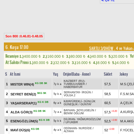
Son 800 :0.46.81-0.48.05
6. Koşu 17.00
ŞARTLI 3/DHÖW
, 4 ve Yukarı
Ikramiye:
Yet
1.)
400.000
2.)
160.000
3.)
80.000
4.)
40.000
5.)
20.000
t
t
t
t
t
At Sahibi Primi:
1.)
80.000
2.)
32.000
3.)
16.000
4.)
8.000
5.)
4.000
t
t
t
t
t
S
At İsmi
Yaş
Orijin(Baba - Anne)
Sıklet
Jokey
KAIZBERT (RU)
-
KG
DB
SK
1
57,5
M.S.ÇEL
MISTER WIN(4)
7y k a
TUMBULHABER
/
HABERBATUR
SERHANTAY
-
İRGÜN
/
SKG
SK
2
58,5
F.S.M.S
SEYRET BENİ(2)
5y k a
VOLGA.2
KAYAYÜREKLİ
-
GÜNLÜK
KG
K
DB
3
60,5
A.ÇELİK
YAŞARSERAP(1)
6y a k
GÜNEŞLİK
/
GÜNTAY
BAYHAN
-
SOYLUGELİN
/
KG
DB
SK
+0.20
4
A.KURŞ
ALDA GÖR(3)
57,5
7y a a
BENİM OĞLUM
DİLİRAN
-
YAĞMURGÖZLÜM
KG
K
DB
+2.00
5
ESENGÖZLÜM(5)
52,5
M.A.AK
5y k k
/
UFUKBİR
ODİNHAN
-
NURDİDE
/
KG
DB
+2.00
6
MAVİ DÜŞ(6)
52
F.YÜCEL
4y a k
ALTAHA