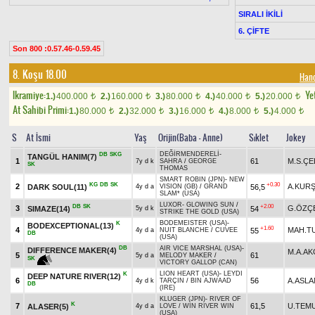
SIRALI İKİLİ
6. ÇİFTE
Son 800 :0.57.46-0.59.45
8. Koşu 18.00
Hand
Ikramiye:
Yet
1.)
400.000
2.)
160.000
3.)
80.000
4.)
40.000
5.)
20.000
t
t
t
t
t
At Sahibi Primi:
1.)
80.000
2.)
32.000
3.)
16.000
4.)
8.000
5.)
4.000
t
t
t
t
t
S
At İsmi
Yaş
Orijin(Baba - Anne)
Sıklet
Jokey
DEĞİRMENDERELİ
-
DB
SKG
TANGÜL HANIM(7)
1
61
M.S.ÇE
7y d k
SAHRA
/
GEORGE
SK
THOMAS
SMART ROBIN (JPN)
-
NEW
KG
DB
SK
+0.30
2
A.KUR
DARK SOUL(11)
56,5
4y d a
VISION (GB)
/
GRAND
SLAM* (USA)
LUXOR
-
GLOWING SUN
/
DB
SK
+2.00
3
G.ÖZÇ
SIMAZE(14)
54
5y d k
STRIKE THE GOLD (USA)
BODEMEISTER (USA)
-
K
BODEXCEPTIONAL(13)
+1.60
4
MAH.T
55
4y d a
NUIT BLANCHE
/
CUVEE
DB
(USA)
DB
AIR VICE MARSHAL (USA)
-
DIFFERENCE MAKER(4)
M.A.A
5
61
5y d a
MELODY MAKER
/
SK
VICTORY GALLOP (CAN)
LION HEART (USA)
-
LEYDI
K
DEEP NATURE RIVER(12)
6
56
A.ASLA
4y d k
TARÇIN
/
BIN AJWAAD
DB
(IRE)
KLUGER (JPN)
-
RIVER OF
K
7
61,5
U.TEM
ALASER(5)
4y d a
LOVE
/
WIN RIVER WIN
(USA)