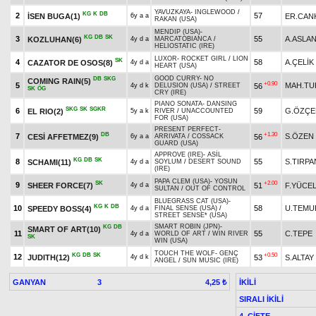
YAVUZKAYA
-
INGLEWOOD
/
KG
K
DB
2
57
İSEN BUGA(1)
ER.CANK
6y a a
RAKAN (USA)
MENDIP (USA)
-
KG
DB
SK
3
55
A.ASLA
KOZLUHAN(6)
4y d a
MARCATOBIANCA
/
HELIOSTATIC (IRE)
LUXOR
-
ROCKET GIRL
/
LION
SK
4
58
A.ÇELİK
CAZATOR DE OSOS(8)
4y d a
HEART (USA)
GOOD CURRY
-
NO
DB
SKG
COMING RAIN(5)
+0.90
5
MAH.TU
56
4y d k
DELUSION (USA)
/
STREET
SK
ÖG
CRY (IRE)
PIANO SONATA
-
DANSING
SKG
SK
SGKR
6
59
G.ÖZÇE
EL RIO(2)
5y a k
RIVER
/
UNACCOUNTED
FOR (USA)
PRESENT PERFECT
-
DB
+1.30
7
S.ÖZEN
CESİ AFFETMEZ(9)
56
6y a a
ARRIVATA
/
COSSACK
GUARD (USA)
APPROVE (IRE)
-
ASİL
KG
DB
SK
8
55
S.TIRPA
SCHAMI(11)
4y d a
SOYLUM
/
DESERT SOUND
(IRE)
PAPA CLEM (USA)
-
YOSUN
SK
+2.00
9
SHEER FORCE(7)
51
F.YÜCE
4y d a
SULTAN
/
OUT OF CONTROL
BLUEGRASS CAT (USA)
-
KG
K
DB
10
58
U.TEMU
SPEEDY BOSS(4)
4y d a
FINAL SENSE (USA)
/
STREET SENSE* (USA)
SMART ROBIN (JPN)
-
KG
DB
SMART OF ART(10)
11
55
C.TEPE
4y d a
WORLD OF ART
/
WIN RIVER
SK
WIN (USA)
TOUCH THE WOLF
-
GENÇ
KG
DB
SK
+0.50
12
JUDITH(12)
53
S.ALTAY
4y d k
ANGEL
/
SUN MUSIC (IRE)
GANYAN
3
İKİLİ
4,25 ₺
SIRALI İKİLİ
4. ÇİFTE