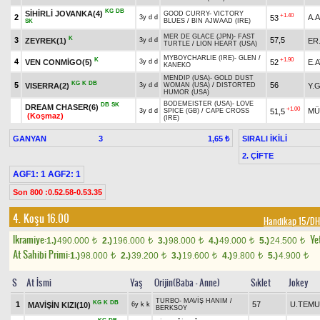
KG
DB
SİHİRLİ JOVANKA(4)
GOOD CURRY
-
VICTORY
+1.40
2
A.
53
3y d d
BLUES
/
BIN AJWAAD (IRE)
SK
MER DE GLACE (JPN)
-
FAST
K
3
57,5
ZEYREK(1)
ER
3y d d
TURTLE
/
LION HEART (USA)
MYBOYCHARLIE (IRE)
-
GLEN
/
K
+1.90
4
VEN CONMİGO(5)
52
E.
3y d d
KANEKO
MENDIP (USA)
-
GOLD DUST
KG
K
DB
5
56
VISERRA(2)
Y.
3y d d
WOMAN (USA)
/
DISTORTED
HUMOR (USA)
BODEMEISTER (USA)
-
LOVE
DB
SK
DREAM CHASER(6)
+1.00
MÜ
51,5
3y d d
SPICE (GB)
/
CAPE CROSS
(Koşmaz)
(IRE)
GANYAN
3
SIRALI İKİLİ
1,65 ₺
2. ÇİFTE
AGF1: 1 AGF2: 1
Son 800 :0.52.58-0.53.35
4. Koşu 16.00
Handikap 15/DH
Ikramiye:
Yet
1.)
490.000
2.)
196.000
3.)
98.000
4.)
49.000
5.)
24.500
t
t
t
t
t
At Sahibi Primi:
1.)
98.000
2.)
39.200
3.)
19.600
4.)
9.800
5.)
4.900
t
t
t
t
t
S
At İsmi
Yaş
Orijin(Baba - Anne)
Sıklet
Jokey
TURBO
-
MAVİŞ HANIM
/
KG
K
DB
1
57
U.TEM
MAVİŞİN KIZI(10)
6y k k
BERKSOY