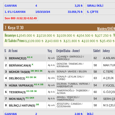
GANYAN
4
SIRALI İKİLİ
3,25 ₺
1. 6'LI GANYAN
1/5/3/10/3/4
5. ÇİFTE
33.059,75 ₺
Son 800 :0.52.32-0.52.49
7. Koşu 17.30
Maiden/DHÖW
Ikramiye:
Y
1.)
545.000
2.)
218.000
3.)
109.000
4.)
54.500
5.)
27.250
t
t
t
t
t
At Sahibi Primi:
1.)
109.000
2.)
43.600
3.)
21.800
4.)
10.900
5.)
5.450
t
t
t
t
t
S
At İsmi
Yaş
Orijin(Baba - Anne)
Sıklet
Jokey
UÇANBEY
-
EMİRGÜLÜ
/
KG
K
1
62
A.ASLAN
BERANÇE(2)
4y a k
EMİROĞLU
DENİZİM
-
TANEMCAN
/
K
2
58
MAH.TU
BERİVANCAN(4)
4y k k
KIRIMHAN
DB
SKG
SK
3
58
C.TEPE
MÜHÜR TAŞI(8)
4y d k
SONALP
-
VAHİDE
/
BİLGİN
SONALP
-
LEYLAK DALI
/
KG
DB
SK
4
63
A.ÇELİK
DELİBOZ(1)
4y d k
TURBO
DİLİRAN
-
TUMBUL YAPRAK
/
KG
K
DB
5
54
HÜMA YAPRAK(6)
F.YÜCEL
4y a k
HABERBATUR
TAMERİNOĞLU
-
TAŞBEBEK
/
KG
DB
SK
6
60
G.ÖZÇEL
TESSERA(3)
4y k k
ALTAHA
ARASLI
-
YENİCELİ
/
KG
GKR
7
54
MON NIA(7)
SERH.ÇE
4y k k
TAMERİNOĞLU
ATEŞTOPU
-
CANEDA
/
DB
8
58
M.S.ÇEL
BİLİNÇLİ HATUN(5)
4y a k
ÖZGÜNHAN
GANYAN
2
İKİLİ
2,00 ₺