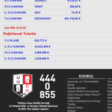
5'Lİ GANYAN
10/3/4/2/7
8.115,07 ₺
4'LÜ GANYAN
3/4/2/7
266,08 ₺
2. 3'LÜ GANYAN
4/2/7
73,10 ₺
7'Lİ GANYAN
5/3/10/3/4/2/7
401.742,00 ₺
Son 800 :0.47.59
Dağıtılacak Tutarlar
7'Lİ PLASE
918.771 ₺
2. 6'LI GANYAN
16.622.064 ₺
4'LÜ GANYAN
3.969.996 ₺
2. 3'LÜ GANYAN
1.018.660 ₺
KURUMSAL
Kanunlar ve Yönetmelikler
Öne
İlanlar
Ulu
Bayilik İşlemleri
Fot
Kişisel Verilerin Korunması
Bağ
Nasıl Ganyan Bayi Olunur?
Bah
Bağlantılar
Bah
Online İşlemler(Cari Hesap
Kaz
Takibi)
Nas
Beyaz Masa
Be
İletişim
Çer