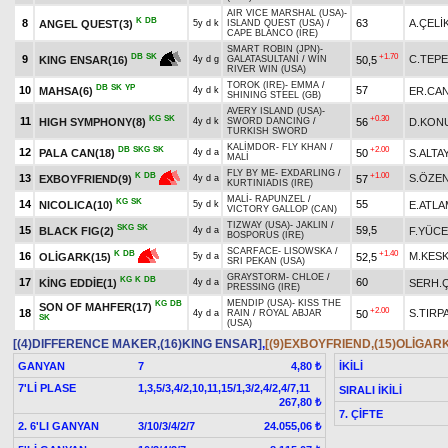
AIR VICE MARSHAL (USA)
-
K
DB
8
63
A.ÇELİ
ANGEL QUEST(3)
5y d k
ISLAND QUEST (USA)
/
CAPE BLANCO (IRE)
SMART ROBIN (JPN)
-
+1.70
DB
SK
9
C.TEPE
50,5
KING ENSAR(16)
4y d g
GALATASULTANI
/
WIN
RIVER WIN (USA)
TOROK (IRE)
-
EMMA
/
DB
SK
YP
10
57
MAHSA(6)
ER.CAN
4y d k
SHINING STEEL (GB)
AVERY ISLAND (USA)
-
KG
SK
+0.30
11
HIGH SYMPHONY(8)
56
D.KON
4y d k
SWORD DANCING
/
TURKISH SWORD
KALİMDOR
-
FLY KHAN
/
DB
SKG
SK
+2.00
12
PALA CAN(18)
50
S.ALTA
4y d a
MALİ
FLY BY ME
-
EXDARLING
/
+1.00
K
DB
13
S.ÖZE
57
EXBOYFRIEND(9)
4y d a
KURTINIADIS (IRE)
MALİ
-
RAPUNZEL
/
KG
SK
14
55
NICOLICA(10)
E.ATL
5y d k
VICTORY GALLOP (CAN)
TIZWAY (USA)
-
JAKLIN
/
SKG
SK
15
59,5
BLACK FIG(2)
F.YÜCE
4y d a
BOSPORUS (IRE)
SCARFACE
-
LISOWSKA
/
+1.40
K
DB
16
M.KESK
52,5
OLİGARK(15)
5y d a
SRI PEKAN (USA)
GRAYSTORM
-
CHLOE
/
KG
K
DB
17
60
KİNG EDDİE(1)
SERH.Ç
4y d a
PRESSING (IRE)
MENDIP (USA)
-
KISS THE
KG
DB
SON OF MAHFER(17)
+2.00
18
S.TIRP
50
4y d a
RAIN
/
ROYAL ABJAR
SK
(USA)
[(4)DIFFERENCE MAKER,(16)KING ENSAR]
,
[(9)EXBOYFRIEND,(15)OLİGAR
GANYAN
7
İKİLİ
4,80 ₺
7'Lİ PLASE
1,3,5/3,4/2,10,11,15/1,3/2,4/2,4/7,11
SIRALI İKİLİ
267,80 ₺
7. ÇİFTE
2. 6'LI GANYAN
3/10/3/4/2/7
24.055,06 ₺