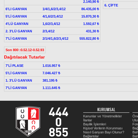
2.140,90 ₺
6. ÇİFTE
6'LI GANYAN
1/4/1,6/2/3,4/12
86.435,00 ₺
5'Lİ GANYAN
4/1,6/2/3,4/12
15.870,30 ₺
4'LÜ GANYAN
1,6/2/3,4/12
1.592,67 ₺
2. 3'LÜ GANYAN
2/3,4/12
431,30 ₺
7'Lİ GANYAN
2/1/4/1,6/2/3,4/12
555.822,80 ₺
Son 800 :0.52.12-0.52.93
Dağıtılacak Tutarlar
7'Lİ PLASE
1.016.957 ₺
5'Lİ GANYAN
7.046.427 ₺
1. 3'LÜ GANYAN
381.195 ₺
7'Lİ GANYAN
1.111.645 ₺
KURUMSAL
Kanunlar ve Yönetmelikler
Öne
İlanlar
Ulu
Bayilik İşlemleri
Fot
Kişisel Verilerin Korunması
Bağ
Nasıl Ganyan Bayi Olunur?
Bah
Bağlantılar
Bah