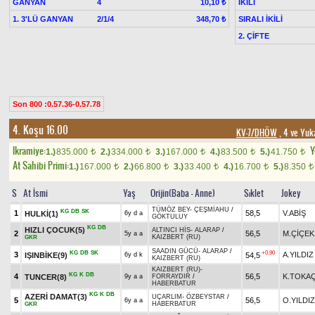
GANYAN
4
İKİLİ
10,10 ₺
1. 3'LÜ GANYAN
2/1/4
SIRALI İKİLİ
348,70 ₺
2. ÇİFTE
Son 800 :0.57.36-0.57.78
4. Koşu 16.00
KV-7/DHÖW
, 4 ve Yuk
Ikramiye:
Y
1.)
835.000
2.)
334.000
3.)
167.000
4.)
83.500
5.)
41.750
t
t
t
t
t
At Sahibi Primi:
1.)
167.000
2.)
66.800
3.)
33.400
4.)
16.700
5.)
8.350
t
t
t
t
t
S
At İsmi
Yaş
Orijin(Baba - Anne)
Sıklet
Jokey
TÜMÖZ BEY
-
ÇEŞMİAHU
/
KG
DB
SK
1
58,5
V.ABİŞ
HULKİ(1)
6y d a
GÖKTULUY
KG
DB
HIZLI ÇOCUK(5)
ALTINCI HİS
-
ALARAP
/
2
56,5
M.ÇİÇEK
5y a a
KAIZBERT (RU)
GKR
SAADIN GÜCÜ
-
ALARAP
/
KG
DB
SK
+0.90
3
A.YILDIZ
IŞINBİKE(9)
54,5
6y d k
KAIZBERT (RU)
KAIZBERT (RU)
-
KG
K
DB
4
56,5
K.TOKA
TUNCER(8)
9y a a
FORRAYDIR
/
HABERBATUR
KG
K
DB
AZERİ DAMAT(3)
UÇARLIM
-
ÖZBEYSTAR
/
5
56,5
O.YILDIZ
6y a a
HABERBATUR
GKR