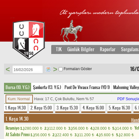
TJK
Günlük Bilgiler
Raporlar
Sorgulam
<
>
16/0
Formaları Göster
Bursa (10. Y.G.)
Şanlıurfa (13. Y.G.)
Pont De Vivaux Fransa (YD 1)
Mahoning Valley
Kum: Normal
Hava: 17 C, Çok Bulutlu, Nem % 57
PDF Sonuçla
1. Koşu 14.30
2. Koşu 15.00
3. Koşu 15.30
4. Koşu 16.00
5. Koşu 16.30
6.
1. Koşu 14.30
Hand
Ikramiye:
Yet
1.)
280.000
2.)
112.000
3.)
56.000
4.)
28.000
5.)
14.000
t
t
t
t
t
At Sahibi Primi:
1.)
56.000
2.)
22.400
3.)
11.200
4.)
5.600
5.)
2.800
t
t
t
t
t