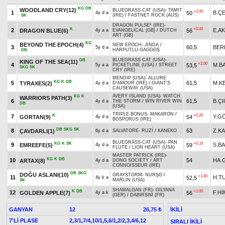
KG
DB
WOODLAND CRY(12)
BLUEGRASS CAT (USA)
-
TAMIT
+2.00
1
B.Ç
50
4y d a
(IRE)
/
FASTNET ROCK (AUS)
SK
DRAGON PULSE* (IRE)
-
K
+0.40
2
E.A
DRAGON BLUE(6)
56
4y a a
EVANGELICAL (GB)
/
DUTCH
ART (GB)
KG
BEYOND THE EPOCH(4)
NEW EPOCH
-
JİNDA
/
3
60,5
BER
5y d a
HARPUTLU GAGGOŞ
DB
BLUEGRASS CAT (USA)
-
DB
KING OF THE SEA(11)
+2.00
4
M.B
53,5
5y a a
PICKETLINE (USA)
/
STREET
SKG
SK
CRY (IRE)
MENDIP (USA)
-
ALLURE
KG
K
DB
5
61,5
M.K
TYRAXES(2)
4y d a
D'AMOUR (IRE)
/
GIANT'S
CAUSEWAY (USA)
AVERY ISLAND (USA)
-
WATCH
KG
K
WARRIORS PATH(3)
6
61,5
B.Ç
4y d a
THE STORM
/
WIN RIVER WIN
DB
(USA)
TRIPLE BONUS
-
MAKARON
/
K
+0.20
7
Y.G
GORTAN(9)
54
4y d a
BOSPORUS (IRE)
DB
SKG
SK
8
63
Z.K
ÇAVDARLI(1)
6y d a
SALVATORE
-
RUZİ
/
KANEKO
BLUEGRASS CAT (USA)
-
PAN
KG
K
SK
+0.10
9
S.B
EMREEFE(5)
59
4y d a
FLUTE
/
LION HEART (USA)
MASTER PATRICK (IRE)
-
KG
K
DB
10
54
HA.
ARTAX(8)
4y d a
DONG SOCIETY
/
ART
CONNOISSEUR (IRE)
DB
SKG
DOĞU ASLANI(10)
GRAYSTORM
-
NURŞO
/
+1.80
11
H.T
52,5
4y k a
MARLIN (USA)
SK
SHAMALGAN (FR)
-
GILYANA
K
DB
+1.00
12
F.Hİ
GOLDEN APPLE(7)
56
4y a k
(GER)
/
DABIRSIM (FR)
GANYAN
12
İKİLİ
26,75 ₺
7'Lİ PLASE
2,3/1,7/4,10/1,5,6/1,2/2,3,4/6,12
SIRALI İKİLİ