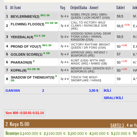
S
At İsmi
Yaş
Orijin(Baba - Anne)
Sıklet
Jo
NOBEL PRIZE (IRE)
-
EBRU
SKG
SK
1
59,5
M.
BEYLERİNBEYİ(2)
3y d e
QUEEN
/
LION HEART (USA)
CALL TO VICTORY
-
WILD
KG
DB
SK
FLOWING FLOOD(3)
+0.50
2
56,5
E.
3y d d
CLAWS
/
INVINCIBLE SON
(IRE)
VOODOO SONG (USA)
-
DEAR
KG
K
DB
3
59,5
N
YEKEBALA(4)
3y d e
FIONA (USA)
/
ANIMAL
KINGDOM (USA)
VICTORY RHYTHM
-
BRIGHT
SKG
SK
+0.80
4
PROND OF YOU(7)
50
E
3y d e
QUEEN
/
DR FONG (USA)
APPROVE (IRE)
-
PATIENT
/
K
DB
5
57
GOLDEN SCORE(1)
K.
3y a d
BOSPORUS (IRE)
KLIMT (USA)
-
MYTH AND
K
+2.00
6
PHARAON(8)
50
H
3y d e
MAGIC (IRE)
/
NAMID (GB)
MENDIP (USA)
-
DENİZİN KIZI
/
KG
DB
SK
+2.00
7
KOPAL(6)
50
H
3y d e
BOSPORUS (IRE)
K
SHADOW OF THENIGHT(5)
TOUCH THE WOLF
-
8
59
A.
3y d d
SNOWFLAKE
/
HANAŞ
DB
GANYAN
2
İKİLİ
3,95 ₺
SIRALI İKİLİ
Son 800 :0.50.91-0.51.14
2. Koşu 15.00
ŞARTLI 3
, 4 ve Y
Ikramiye:
Yet
1.)
400.000
2.)
160.000
3.)
80.000
4.)
40.000
5.)
20.000
t
t
t
t
t