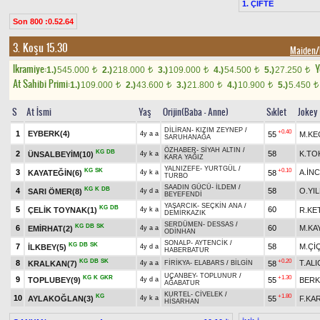
1. ÇİFTE
Son 800 :0.52.64
3. Koşu 15.30
Maiden
Ikramiye:
Y
1.)
545.000
2.)
218.000
3.)
109.000
4.)
54.500
5.)
27.250
t
t
t
t
t
At Sahibi Primi:
1.)
109.000
2.)
43.600
3.)
21.800
4.)
10.900
5.)
5.450
t
t
t
t
t
S
At İsmi
Yaş
Orijin(Baba - Anne)
Sıklet
Jokey
DİLİRAN
-
KIZIM ZEYNEP
/
+0.40
1
EYBERK(4)
55
M.KE
4y a a
SARUHANAĞA
ÖZHABER
-
SİYAH ALTIN
/
KG
DB
2
58
K.T
ÜNSALBEYİM(10)
4y k a
KARA YAĞIZ
YALNIZEFE
-
YURTGÜL
/
KG
SK
+0.10
3
A.İNC
KAYATEĞİN(6)
58
4y k a
TURBO
SAADIN GÜCÜ
-
İLDEM
/
KG
K
DB
4
58
O.YIL
SARI ÖMER(8)
4y d a
BEYEFENDİ
YAŞARCIK
-
SEÇKİN ANA
/
KG
DB
5
60
ÇELİK TOYNAK(1)
R.KE
4y k a
DEMİRKAZIK
SERDÜMEN
-
DESSAS
/
KG
DB
SK
6
60
M.KA
EMİRHAT(2)
4y a a
ODİNHAN
SONALP
-
AYTENCİK
/
KG
DB
SK
7
58
M.Çİ
İLKBEY(5)
4y d a
HABERBATUR
KG
DB
SK
+0.20
8
T.ALI
KRALKAN(7)
58
4y a a
FİRİKYA
-
ELABARS
/
BİLGİN
UÇANBEY
-
TOPLUNUR
/
KG
K
GKR
+1.30
9
TOPLUBEY(9)
55
BERK
4y d a
AĞABATUR
KURTEL
-
CİVELEK
/
KG
+1.80
10
AYLAKOĞLAN(3)
55
F.KA
4y k a
HİSARHAN