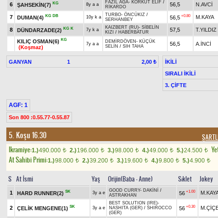
FAZIL AĞA
-
KORKUT ELİF
/
KG
6
56,5
N.AVCİ
ŞAHSEKİN(7)
8y a a
RİKARDO
TURBO
-
ÖNCÜKIZ
/
KG
DB
+0.80
7
M.KAYA
DUMAN(4)
56,5
10y k a
SERHANBEY
KAIZBERT (RU)
-
SİBELİN
KG
K
8
57,5
T.YILDIZ
DÜNDARZADE(2)
7y k a
KIZI
/
HABERBATUR
KG
KILIÇ OSMAN(6)
DEMİRDÖVEN
-
KÜÇÜK
56,5
A.İNCİ
7y a a
SELİN
/
SIH TAHA
(Koşmaz)
GANYAN
1
İKİLİ
2,00 ₺
SIRALI İKİLİ
3. ÇİFTE
AGF: 1
Son 800 :0.55.77-0.55.87
5. Koşu 16.30
ŞARTL
Ikramiye:
Yet
1.)
490.000
2.)
196.000
3.)
98.000
4.)
49.000
5.)
24.500
t
t
t
t
t
At Sahibi Primi:
1.)
98.000
2.)
39.200
3.)
19.600
4.)
9.800
5.)
4.900
t
t
t
t
t
S
At İsmi
Yaş
Orijin(Baba - Anne)
Sıklet
Jokey
GOOD CURRY
-
DAKİNİ
/
SK
+1.00
1
M.KAY
HARD RUNNER(2)
56
3y a e
ASTRAKHAN
BEST SOLUTION (IRE)
-
SK
+0.30
2
M.ÇİÇ
ÇELİK MENGENE(1)
56
3y a e
NASHITA (GER)
/
SHIROCCO
(GER)