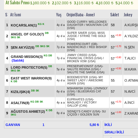
At Sahibi Primi:
1.)
80.000
2.)
32.000
3.)
16.000
4.)
8.000
5.)
4.000
t
t
t
t
t
S
At İsmi
Yaş
Orijin(Baba - Anne)
Sıklet
Jokey
GOOD CURRY
-
WELLDONES
KG
K
1
58
A.KURŞ
KOÇARSLAN(1)
4y d a
DAUGHTER
/
MOUNTAIN CAT
(USA)
SUPER SAVER (USA)
-
MISS
DB
ANGEL OF GOLD(7)
+0.30
2
A.YILDIZ
55
4y d a
JUDGE
/
STRIKE THE GOLD
SKG
SK
(USA)
POWERSCOURT (GB)
-
DB
SKG
SK
+1.70
3
N.ŞEN
ŞEN AKYÜZ(6)
57
7y d a
MADENCİKIZI
/
RED BISHOP
(USA)
JIMMY CREED (USA)
-
KG
DB
GRAND MISSION(3)
+0.80
4
T.ALICI
57
7y d a
FINANCIAL CRISIS (USA)
/
(Satılık)
BROKEN VOW (USA)
PRESERVATIONIST (USA)
-
DB
LORD PROTECTOR(5)
+0.50
5
M.KAYA
57
5y d a
SALUTE REGINA (USA)
/
SKG
SK
SALUTE THE SARGE (USA)
BODEMEISTER (USA)
-
MY
EAST WEST WARRIOR(9)
6
55
O.ATMA
4y d a
SWEET LADY
/
AWESOME
K
DB
AGAIN (USA)
MSHAWISH (USA)
-
LOVINGLY
DB
SK
7
57
N.AVCİ
KIZILIŞIK(4)
6y d a
(USA)
/
BLUEGRASS CAT
(USA)
EUPRHATES (USA)
-
KG
DB
SK
+0.70
8
A.İNCİ
ASALTIN(8)
55
4y a a
MAGLADY
/
VICTORY
GALLOP (CAN)
K
DB
AĞUSTOS AHMET(2)
SIDNEY'S CANDY (USA)
-
SU
+1.00
9
54
Z.KARA
6y d a
ÇİÇEĞİ
/
GOLDEN SUN
SKG
GANYAN
1
İKİLİ
5,80 ₺
SIRALI İKİLİ