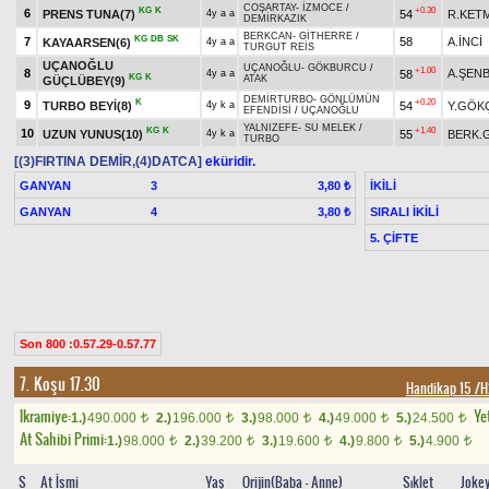
COŞARTAY
-
İZMOCE
/
KG
K
+0.30
6
PRENS TUNA(7)
54
R.KET
4y a a
DEMİRKAZIK
BERKCAN
-
GİTHERRE
/
KG
DB
SK
7
58
A.İNCİ
KAYAARSEN(6)
4y a a
TURGUT REİS
UÇANOĞLU
UÇANOĞLU
-
GÖKBURCU
/
+1.00
8
A.ŞEN
58
4y a a
KG
K
ATAK
GÜÇLÜBEY(9)
DEMİRTURBO
-
GÖNLÜMÜN
K
+0.20
9
TURBO BEYİ(8)
54
Y.GÖK
4y k a
EFENDİSİ
/
UÇANOĞLU
YALNIZEFE
-
SU MELEK
/
KG
K
+1.40
10
UZUN YUNUS(10)
55
BERK.
4y k a
TURBO
[(3)FIRTINA DEMİR,(4)DATCA]
eküridir.
GANYAN
3
İKİLİ
3,80 ₺
GANYAN
4
SIRALI İKİLİ
3,80 ₺
5. ÇİFTE
Son 800 :0.57.29-0.57.77
7. Koşu 17.30
Handikap 15 /
Ikramiye:
Yet
1.)
490.000
2.)
196.000
3.)
98.000
4.)
49.000
5.)
24.500
t
t
t
t
t
At Sahibi Primi:
1.)
98.000
2.)
39.200
3.)
19.600
4.)
9.800
5.)
4.900
t
t
t
t
t
S
At İsmi
Yaş
Orijin(Baba - Anne)
Sıklet
Joke