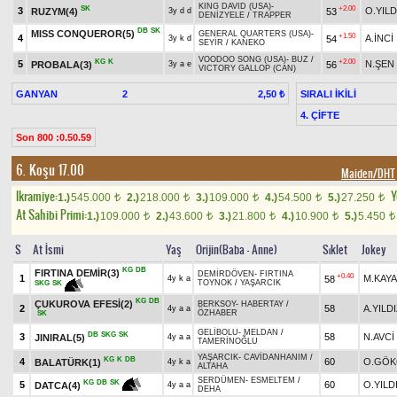
KING DAVID (USA)
-
SK
+2.00
3
O.YILD
RUZYM(4)
53
3y d d
DENİZYELE
/
TRAPPER
DB
SK
MISS CONQUEROR(5)
GENERAL QUARTERS (USA)
-
+1.50
4
A.İNCİ
54
3y k d
SEYİR
/
KANEKO
VOODOO SONG (USA)
-
BUZ
/
KG
K
+2.00
5
N.ŞEN
PROBALA(3)
56
3y a e
VICTORY GALLOP (CAN)
GANYAN
2
SIRALI İKİLİ
2,50 ₺
4. ÇİFTE
Son 800 :0.50.59
6. Koşu 17.00
Maiden/DHT
Ikramiye:
Y
1.)
545.000
2.)
218.000
3.)
109.000
4.)
54.500
5.)
27.250
t
t
t
t
t
At Sahibi Primi:
1.)
109.000
2.)
43.600
3.)
21.800
4.)
10.900
5.)
5.450
t
t
t
t
t
S
At İsmi
Yaş
Orijin(Baba - Anne)
Sıklet
Jokey
KG
DB
FIRTINA DEMİR(3)
DEMİRDÖVEN
-
FIRTINA
+0.40
1
M.KAYA
58
4y k a
TOYNOK
/
YAŞARCIK
SKG
SK
KG
DB
ÇUKUROVA EFESİ(2)
BERKSOY
-
HABERTAY
/
2
58
A.YILD
4y a a
ÖZHABER
SK
GELİBOLU
-
MELDAN
/
DB
SKG
SK
3
58
N.AVCİ
JINIRAL(5)
4y a a
TAMERİNOĞLU
YAŞARCIK
-
CAVİDANHANIM
/
KG
K
DB
4
60
O.GÖK
BALATÜRK(1)
4y k a
ALTAHA
SERDÜMEN
-
ESMELTEM
/
KG
DB
SK
5
60
O.YILD
DATCA(4)
4y a a
DEHA