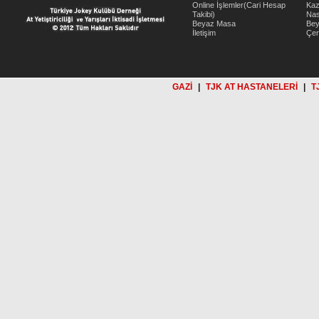
Online İşlemler(Cari Hesap
Kaz
Takibi)
Nas
Beyaz Masa
Be
İletişim
Çer
GAZİ
|
TJK AT HASTANELERİ
|
T