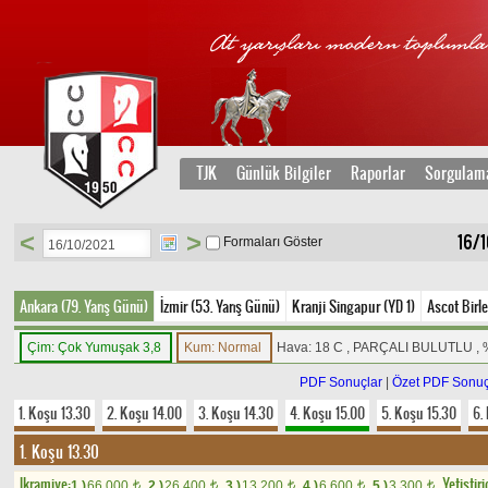
TJK
Günlük Bilgiler
Raporlar
Sorgulam
<
>
16/1
Formaları Göster
Ankara (79. Yarış Günü)
İzmir (53. Yarış Günü)
Kranji Singapur (YD 1)
Ascot Birle
Çim: Çok Yumuşak 3,8
Kum: Normal
Hava: 18 C , PARÇALI BULUTLU ,
PDF Sonuçlar
|
Özet PDF Sonuç
1. Koşu 13.30
2. Koşu 14.00
3. Koşu 14.30
4. Koşu 15.00
5. Koşu 15.30
6.
1. Koşu 13.30
Ikramiye:
Yetistiri
1.)
66.000
2.)
26.400
3.)
13.200
4.)
6.600
5.)
3.300
t
t
t
t
t