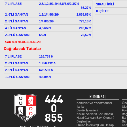
7'Lİ PLASE
2,8/1,2,8/1,4/4,6,8/3,6/2,3/7,9
SIRALI İKİLİ
36,27 ₺
8. ÇİFTE
2. 6'LI GANYAN
1,2/1/4,8/6/2/9
2.889,85 ₺
2. 5'Lİ GANYAN
1/4,8/6/2/9
773,18 ₺
4'LÜ GANYAN
4,8/6/2/9
210,87 ₺
2. 3'LÜ GANYAN
6/2/9
75,52 ₺
Son 800 :0.48.32-0.49.20
Dağıtılacak Tutarlar
7'Lİ PLASE
116.739 ₺
2. 6'LI GANYAN
1.956.432 ₺
2. 5'Lİ GANYAN
628.597 ₺
1. 3'LÜ GANYAN
40.494 ₺
KURUMSAL
Kanunlar ve Yönetmelikler
Öne
İlanlar
Ulu
Bayilik İşlemleri
Fot
Kişisel Verilerin Korunması
Bağ
Nasıl Ganyan Bayi Olunur?
Bah
Bağlantılar
Bah
Online İşlemler(Cari Hesap
Kaz