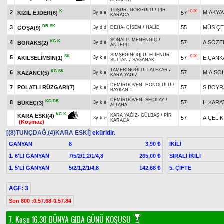
ALBATUR
TOŞUR
-
GÖRGÜLÜ
/
PİR
K
+0.20
2
M.AKYA
KIZIL EJDER(6)
57
3y a e
KARACA
DB
SK
3
55
MÜS.ÇE
GOŞA(9)
3y d d
DEHA
-
ÇİSEM
/
HALİD
SONALP
-
MENENGİÇ
/
KG
K
4
57
A.SÖZE
BORAKS(2)
3y d e
ANTEPLİ
ŞİMŞEĞİNOĞLU
-
ELİFNUR
SK
+0.30
5
AKILSELİMSİN(1)
57
E.ÇANK
3y k e
SULTAN
/
SAĞANAK
TAMERİNOĞLU
-
LALEZAR
/
KG
SK
6
57
M.A.SO
KAZANCI(5)
3y k e
KARA YAĞIZ
DEMİRDÖVEN
-
HONOLULU
/
7
POLATLI RÜZGARI(7)
57
S.BOYR
3y k e
BAYKAN.1
DEMİRDÖVEN
-
SEÇİLAY
/
KG
DB
8
57
H.KARA
BÜKEÇ(3)
3y k e
ALTAHA
KG
K
KARA ESKİ(4)
KARA YAĞIZ
-
GÜLBAŞ
/
PİR
57
A.ÇELİK
3y k e
KARACA
(Koşmaz)
[(8)TUNÇDAĞ,(4)KARA ESKİ]
eküridir.
GANYAN
8
İKİLİ
3,90 ₺
1. 6'LI GANYAN
7/5/2/1,2/1/4,8
SIRALI İKİLİ
265,00 ₺
1. 5'Lİ GANYAN
5/2/1,2/1/4,8
5. ÇİFTE
142,68 ₺
AGF: 3
Son 800 :0.57.68-0.57.84
7. Koşu 16.30
DÜNYA GIDA GÜNÜ KOŞUSU