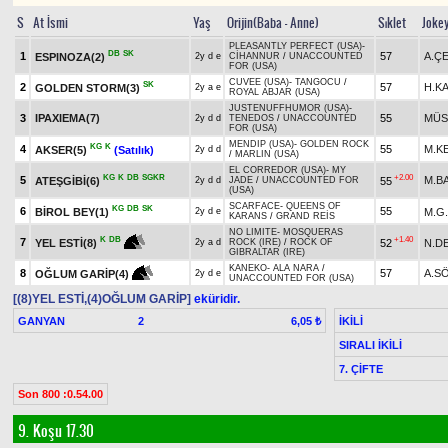
S
At İsmi
Yaş
Orijin(Baba - Anne)
Sıklet
Joke
PLEASANTLY PERFECT (USA)
-
DB
SK
1
57
A.ÇE
ESPINOZA(2)
2y d e
CİHANNUR
/
UNACCOUNTED
FOR (USA)
CUVEE (USA)
-
TANGOCU
/
SK
2
57
H.K
GOLDEN STORM(3)
2y a e
ROYAL ABJAR (USA)
JUSTENUFFHUMOR (USA)
-
3
IPAXIEMA(7)
55
MÜS
2y d d
TENEDOS
/
UNACCOUNTED
FOR (USA)
MENDIP (USA)
-
GOLDEN ROCK
KG
K
4
55
M.K
AKSER(5)
(Satılık)
2y d d
/
MARLIN (USA)
EL CORREDOR (USA)
-
MY
KG
K
DB
SGKR
+2.00
5
M.B
ATEŞGİBİ(6)
55
2y d d
JADE
/
UNACCOUNTED FOR
(USA)
SCARFACE
-
QUEENS OF
KG
DB
SK
6
55
BİROL BEY(1)
M.G
2y d e
KARANS
/
GRAND REİS
NO LIMITE
-
MOSQUERAS
+1.40
K
DB
7
52
N.D
YEL ESTİ(8)
2y a d
ROCK (IRE)
/
ROCK OF
GIBRALTAR (IRE)
KANEKO
-
ALA NARA
/
8
57
A.S
OĞLUM GARİP(4)
2y d e
UNACCOUNTED FOR (USA)
[(8)YEL ESTİ,(4)OĞLUM GARİP]
eküridir.
GANYAN
2
İKİLİ
6,05 ₺
SIRALI İKİLİ
7. ÇİFTE
Son 800 :0.54.00
9. Koşu 17.30