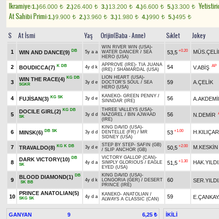
Ikramiye:
Yetistiri
1.)
66.000
2.)
26.400
3.)
13.200
4.)
6.600
5.)
3.300
t
t
t
t
t
At Sahibi Primi:
1.)
9.900
2.)
3.960
3.)
1.980
4.)
990
5.)
495
t
t
t
t
t
S
At İsmi
Yaş
Orijin(Baba - Anne)
Sıklet
Jokey
WIN RIVER WIN (USA)
-
DB
+0.20
1
MÜS.ÇELİ
WIN AND DANCE(9)
53,5
5y a a
WATER DANCER
/
SEA
HERO (USA)
APPROVE (IRE)
-
TIA JUANA
K
DB
AP
2
54
BOUDICCA(7)
V.ABİŞ
4y d k
(IRE)
/
SHAMARDAL (USA)
LION HEART (USA)
-
KG
DB
WIN THE RACE(4)
3
59
A.ÇELİK
3y d e
DOCTOR'S SOUL
/
SEA
SGKR
HERO (USA)
KANEKO
-
GREEN PENNY
/
KG
SK
4
56
FUJİSAN(3)
A.AKDEMİ
3y d e
SINNDAR (IRE)
THREE VALLEYS (USA)
-
KG
DB
DOCILE GIRL(2)
5
56
N.DEMİR
3y d d
NAZGREL
/
BIN AJWAAD
SK
(IRE)
KING DAVID (USA)
-
DB
SK
+1.00
6
H.KILIÇA
MINSK(6)
53
3y d d
DENTELLE (FR)
/
MR
SIDNEY (USA)
STEP BY STEP
-
SAFIN (GB)
KG
K
DB
+2.00
7
M.KESKİN
TRAVALDO(8)
50,5
3y d e
/
SLIP ANCHOR (GB)
VICTORY GALLOP (CAN)
-
DB
DARK VICTORY(10)
+1.30
8
HAK.YILD
51,5
4y d a
SIMPLY GLORIOUS
/
EAGLE
SK
EYED (USA)
KING DAVID (USA)
-
DB
BLOOD DIAMOND(1)
9
60
SER.YILD
4y d k
LONGORIA (GER)
/
DESERT
SK
BB
PRINCE (IRE)
PRINCE ANATOLIAN(5)
KANEKO
-
ANATOLIAN
/
10
59
E.ÇANKAY
4y d a
SKG
SK
ALWAYS A CLASSIC (CAN)
GANYAN
9
İKİLİ
6,25 ₺