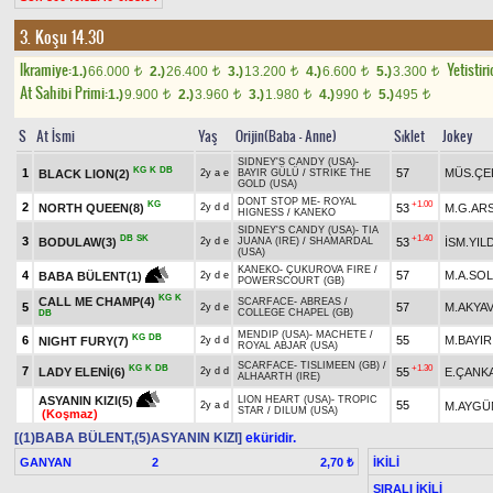
3. Koşu 14.30
Ikramiye:
Yetistiri
1.)
66.000
2.)
26.400
3.)
13.200
4.)
6.600
5.)
3.300
t
t
t
t
t
At Sahibi Primi:
1.)
9.900
2.)
3.960
3.)
1.980
4.)
990
5.)
495
t
t
t
t
t
S
At İsmi
Yaş
Orijin(Baba - Anne)
Sıklet
Jokey
SIDNEY'S CANDY (USA)
-
KG
K
DB
1
57
MÜS.ÇE
BLACK LION(2)
2y a e
BAYIR GÜLÜ
/
STRIKE THE
GOLD (USA)
DONT STOP ME
-
ROYAL
KG
+1.00
2
NORTH QUEEN(8)
53
M.G.AR
2y d d
HIGNESS
/
KANEKO
SIDNEY'S CANDY (USA)
-
TIA
DB
SK
+1.40
3
BODULAW(3)
53
İSM.YIL
2y d e
JUANA (IRE)
/
SHAMARDAL
(USA)
KANEKO
-
ÇUKUROVA FIRE
/
4
57
M.A.SO
BABA BÜLENT(1)
2y d e
POWERSCOURT (GB)
KG
K
CALL ME CHAMP(4)
SCARFACE
-
ABREAS
/
5
57
M.AKYA
2y d e
COLLEGE CHAPEL (GB)
DB
MENDIP (USA)
-
MACHETE
/
KG
DB
6
55
M.BAYIR
NIGHT FURY(7)
2y d d
ROYAL ABJAR (USA)
SCARFACE
-
TISLIMEEN (GB)
/
KG
K
DB
+1.30
7
LADY ELENİ(6)
55
E.ÇANK
2y d d
ALHAARTH (IRE)
ASYANIN KIZI(5)
LION HEART (USA)
-
TROPIC
55
M.AYGÜ
2y a d
STAR
/
DILUM (USA)
(Koşmaz)
[(1)BABA BÜLENT,(5)ASYANIN KIZI]
eküridir.
GANYAN
2
İKİLİ
2,70 ₺
SIRALI İKİLİ