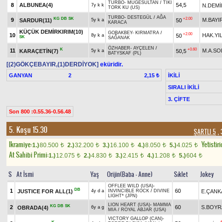
TURBO
-
MÜGESULTAN
/
TIKI
8
ALBUNEA(4)
54,5
N.DEMİ
7y k k
TORK KU (US)
TURBO
-
DESTEGÜL
/
AĞA
KG
DB
SK
+2.00
9
M.BAYI
SARDUR(11)
50
5y k a
KARACA
KÜÇÜK DEMİRKIRIM(10)
GOBAKBEY
-
KIRMATRA
/
+2.00
10
HAK.YI
50
8y k a
SK
SAĞANAK
ÖZHABER
-
AYÇELEN
/
K
+0.60
11
M.A.S
KARAÇETİN(7)
50,5
5y k a
BATYSKAF (PL)
[(2)GÖKÇEBAYIR,(1)DERDİYOK]
eküridir.
GANYAN
2
İKİLİ
2,15 ₺
SIRALI İKİLİ
3. ÇİFTE
Son 800 :0.55.36-0.56.48
5. Koşu 15.30
ŞARTLI 5
, 
Ikramiye:
Yetistiri
1.)
80.500
2.)
32.200
3.)
16.100
4.)
8.050
5.)
4.025
t
t
t
t
t
At Sahibi Primi:
1.)
12.075
2.)
4.830
3.)
2.415
4.)
1.208
5.)
604
t
t
t
t
t
S
At İsmi
Yaş
Orijin(Baba - Anne)
Sıklet
Jokey
OFFLEE WILD (USA)
-
DB
1
60
JUSTICE FOR ALL(1)
E.ÇANK
4y d a
INVINCIBLE ROCK
/
DIVINE
LIGHT* (JPN)
LION HEART (USA)
-
MAMMA
KG
DB
SK
2
60
S.BOYR
OBRADA(4)
6y a g
MIA
/
ROYAL ABJAR (USA)
VICTORY GALLOP (CAN)
-