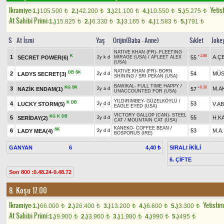
Ikramiye:
Yetist
1.)
105.500
2.)
42.200
3.)
21.100
4.)
10.550
5.)
5.275
t
t
t
t
t
At Sahibi Primi:
1.)
15.825
2.)
6.330
3.)
3.165
4.)
1.583
5.)
791
t
t
t
t
t
S
At İsmi
Yaş
Orijin(Baba - Anne)
Sıklet
Joke
NATIVE KHAN (FR)
-
FLEETING
K
+1.80
1
A.Ç
SECRET POWER(6)
55
2y k d
MIRAGE (USA)
/
AFLEET ALEX
(USA)
NATIVE KHAN (FR)
-
BORN
DB
SK
2
54
MÜS
LADYS SECRET(3)
2y d d
SHINING
/
SRI PEKAN (USA)
BAWIKAL
-
FULL TIME HAPPY
/
KG
SK
+0.30
3
M.A
NAZİK ENDAM(1)
57
2y a d
UNACCOUNTED FOR (USA)
YILDIRIMBEY
-
GÜZELKÖYLÜ
/
K
DB
4
53
LUCKY STORM(5)
V.AB
2y d d
EAGLE EYED (USA)
VICTORY GALLOP (CAN)
-
STEEL
KG
K
DB
5
55
H.K
SERİDAY(2)
2y d d
CAT
/
MOUNTAIN CAT (USA)
KANEKO
-
COFFEE BEAN
/
SK
6
53
M.A
LADY MEA(4)
2y d d
BOSPORUS (IRE)
GANYAN
6
SIRALI İKİLİ
4,40 ₺
6. ÇİFTE
Son 800 :0.48.24-0.48.72
8. Koşu 17.00
Ikramiye:
Yetistiri
1.)
66.000
2.)
26.400
3.)
13.200
4.)
6.600
5.)
3.300
t
t
t
t
t
At Sahibi Primi:
1.)
9.900
2.)
3.960
3.)
1.980
4.)
990
5.)
495
t
t
t
t
t