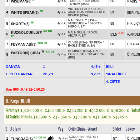
K
3
56
WISEMAN(6)
V.ABİŞ
4y d a
TORRE DI PISA (USA)
/
TIZNOW (USA)
VICTORY GALLOP (CAN)
-
SK
4
59
WHITE SPEAR(2)
SER.YIL
4y a a
ANATOLIAN BISHOP
/
RED
BISHOP (USA)
MARCAVELLY (USA)
-
SK
5
55
H.KILI
SHORTY(8)
4y d k
VENEZUELLA
/
SPORTS
HERO (USA)
KG
DB
KUZGÖLCÜKLÜ(7)
MALİ
-
GÜLİZ
/
ROYAL
+0.20
6
53,5
A.AKDE
3y d e
ABJAR (USA)
SK
CUVEE (USA)
-
NÜ PERA
/
SKG
SK
7
60
H.KARA
FEYMAN ABİ(3)
4y d a
EAGLE EYED (USA)
DOMINUS (USA)
-
ART'S
%
KG
DB
PASTOR(5) (USA)
8
60
Ö.YILDI
6y d g
LADY (USA)
/
THEATRICAL
(IRE)
GANYAN
1
İKİLİ
4,45 ₺
1. 3'LÜ GANYAN
2/1,2/1
SIRALI İKİLİ
9,23 ₺
4. ÇİFTE
Son 800 :0.49.92-0.50.20
6. Koşu 16.00
Ikramiye:
Yetist
1.)
126.000
2.)
50.400
3.)
25.200
4.)
12.600
5.)
6.300
t
t
t
t
t
At Sahibi Primi:
1.)
18.900
2.)
7.560
3.)
3.780
4.)
1.890
5.)
945
t
t
t
t
t
S
At İsmi
Yaş
Orijin(Baba - Anne)
Sıklet
Jokey
ÖZDURAN
-
RAZİYE
/
KG
DB
SK
1
57
Ö.YILDI
TUNÇDAĞ(8)
3y d e