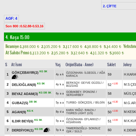
2. ÇİFTE
AGF: 4
Son 800 :0.52.88-0.53.16
4. Koşu 15.00
Ikramiye:
Yetistiri
1.)
88.000
2.)
35.200
3.)
17.600
4.)
8.800
5.)
4.400
t
t
t
t
t
At Sahibi Primi:
1.)
13.200
2.)
5.280
3.)
2.640
4.)
1.320
5.)
660
t
t
t
t
t
S
At İsmi
Yaş
Orijin(Baba - Anne)
Sıklet
Jokey
KG
SK
GÖKÇEBAYIR(2)
ÖZGÜNHAN
-
İLGEGÜL
/
AĞA
1
59
H.KARA
4y a k
KARACA
BERKSOY
-
GEYVE GÜZELİ
/
KG
SK
+1.00
2
M.S.ÇE
DELİOĞLAN(8)
52
4y k a
BOZDAĞ
GOBAKBEY
-
İPONONİ
/
KG
DB
SK
3
58
MÜS.ÇE
BEYAZ ADAM(3)
6y a a
SERDARBEY
DB
SK
+0.30
4
GUBAZ(5)
54
M.G.A
5y a a
TURBO
-
GÖKÇEDİL
/
BİLGİN
KARA YAĞIZ
-
RAVZA
/
KG
K
+2.00
5
M.KESK
AGAH(9)
50
8y d a
TIGRES LIGHT (US)
ÖZGÜNHAN
-
EFLAKKIZI
/
KG
SK
+2.00
6
M.K.K
ILDIR BEYİ(6)
51
5y a a
HİSARHAN
TAMERİNOĞLU
-
SONSUZ
KG
DB
7
60
K.DEMİ
DERDİYOK(1)
5y k a
IŞIK
/
SÜLO