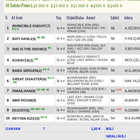
At Sahibi Primi:
1.)
9.900
2.)
3.960
3.)
1.980
4.)
990
5.)
495
t
t
t
t
t
S
At İsmi
Yaş
Orijin(Baba - Anne)
Sıklet
Jokey
INVINCIBLE SON (IRE)
-
INVINCIBLE KNIGHT(7)
1
56
A.SÖZEN
3y d e
WARRIOR PRINCESS
/
SRI
KG
K
PEKAN (USA)
MARCAVELLY (USA)
-
YOLCU
SK
BB
2
56
H.KILIÇ
BATI HANLI(4)
3y d e
KIZI
/
DAI JIN (GB)
WIN RIVER WIN (USA)
-
ALY
SK
3
58
S.BOYRA
SHE IS THE SHOW(3)
3y d d
GIRL
/
VICTORY GALLOP
(CAN)
PLEASANTLY PERFECT
DB
4
60
MÜS.ÇEL
KORAYZA(1)
3y a e
(USA)
-
LADY MARIA
/
OCEAN
BLUE
MENDIP (USA)
-
KISS STORM
KG
K
5
56
BABA SERGEN(2)
M.G.ARS
3y d e
/
ROYAL ABJAR (USA)
BUSHRANGER (IRE)
-
KG
K
GREAT DISASTER(6)
6
56
HAK.YILD
3y d e
BALLERENA BLISS (USA)
/
DB
BELLAMY ROAD (USA)
DR FONG (USA)
-
ECE EFE
/
KG
DB
SK
+0.30
7
İSMAİLHAN(8)
54
A.AKDEM
3y a e
AJMERA (GB)
LAST EXIT
-
DRAMA CLUB
8
WAR ROOM(9)
56
M.BAYIR
3y d e
(IRE)
/
SADLER'S WELLS
(USA)
BUSHRANGER (IRE)
-
ASLI
DB
SKG
SK
+1.60
9
EGOIST(5)
52
N.DEMİR
3y d e
NESLİ
/
DEHERE (USA)
BOSPORUS (IRE)
-
BİRİCİK
KG
K
10
54
M.K.KUM
REYYAN KIZI(10)
3y a d
KARAN
/
ROYAL ABJAR (USA)
GANYAN
7
İKİLİ
1,50 ₺
SIRALI İKİLİ