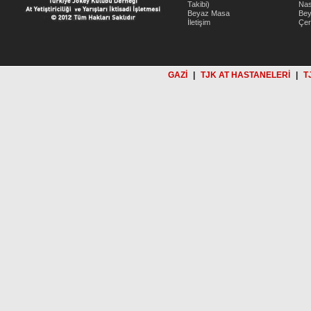
Takibi)
Nas
Beyaz Masa
Be
İletişim
Çer
GAZİ
|
TJK AT HASTANELERİ
|
T