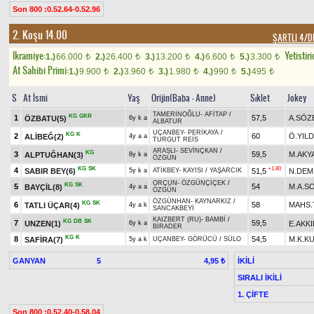
Son 800 :0.52.64-0.52.96
2. Koşu 14.00
ŞARTLI 4/
Ikramiye:
Yetistiri
1.)
66.000
2.)
26.400
3.)
13.200
4.)
6.600
5.)
3.300
t
t
t
t
t
At Sahibi Primi:
1.)
9.900
2.)
3.960
3.)
1.980
4.)
990
5.)
495
t
t
t
t
t
S
At İsmi
Yaş
Orijin(Baba - Anne)
Sıklet
Jokey
TAMERİNOĞLU
-
AFİTAP
/
KG
GKR
1
57,5
A.SÖZ
ÖZBATU(5)
6y k a
ALBATUR
UÇANBEY
-
PERİKAYA
/
KG
K
2
60
Ö.YILD
ALİBEĞ(2)
4y a a
TURGUT REİS
ARASLI
-
SEVİNÇKAN
/
KG
3
59,5
M.AKY
ALPTUĞHAN(3)
8y k a
ÖZGÜN
KG
SK
+1.80
4
SABIR BEY(6)
51,5
N.DEM
5y k a
ATİKBEY
-
KAYISI
/
YAŞARCIK
ORÇUN
-
ÖZGÜNÇİÇEK
/
KG
SK
5
54
M.A.S
BAYÇİL(8)
4y a a
ÖZGÜN
ÖZGÜNHAN
-
KAYNARKIZ
/
KG
SK
6
58
MAHS.
TATLI ÜÇAR(4)
4y a k
SANCAKBEYİ
KAIZBERT (RU)
-
BAMBİ
/
KG
DB
SK
7
59,5
UNZEN(1)
E.AKKI
6y k a
BİRADER
KG
K
8
54,5
M.K.K
SAFİRA(7)
5y a k
UÇANBEY
-
GÖRÜCÜ
/
SÜLO
GANYAN
5
İKİLİ
4,95 ₺
SIRALI İKİLİ
1. ÇİFTE
Son 800 :0.52.40-0.58.04