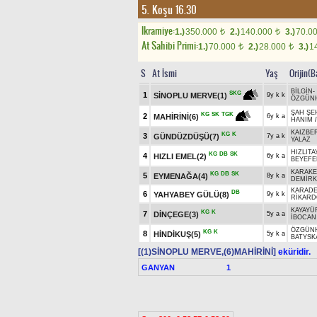
5. Koşu 16.30
Ikramiye:
1.)
350.000
2.)
140.000
3.)
70.0
t
t
At Sahibi Primi:
1.)
70.000
2.)
28.000
3.)
1
t
t
S
At İsmi
Yaş
Orijin(B
BİLGİN
-
SKG
1
SİNOPLU MERVE(1)
9y k k
ÖZGÜN
ŞAH ŞE
KG
SK
TGK
2
MAHİRİNİ(6)
6y k a
HANIM
KAIZBE
KG
K
3
GÜNDÜZDÜŞÜ(7)
7y a k
YALAZ
HIZLITA
KG
DB
SK
4
HIZLI EMEL(2)
6y k a
BEYEFE
KARAK
KG
DB
SK
5
EYMENAĞA(4)
8y k a
DEMİRK
KARADE
DB
6
YAHYABEY GÜLÜ(8)
9y k k
RİKARD
KAYAYÜ
KG
K
7
DİNÇEGE(3)
5y a a
İBOCAN
ÖZGÜN
KG
K
8
HİNDİKUŞ(5)
5y k a
BATYSKA
[(1)SİNOPLU MERVE,(6)MAHİRİNİ]
eküridir.
GANYAN
1