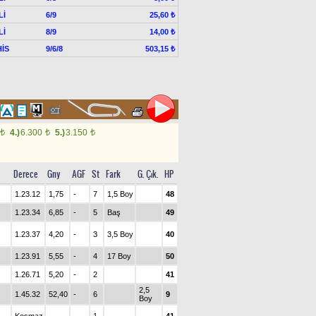
Lİ
6/9
25,60 ₺
Lİ
8/9
14,00 ₺
İS
9/6/8
503,15 ₺
4.)
6.300
5.)
3.150
t
t
t
Derece
Gny
AGF
St
Fark
G. Çık.
HP
1.23.12
1,75
-
7
1,5 Boy
48
1.23.34
6,85
-
5
Baş
49
1.23.37
4,20
-
3
3,5 Boy
40
1.23.91
5,55
-
4
17 Boy
50
1.26.71
5,20
-
2
41
2,5
1.45.32
52,40
-
6
9
Boy