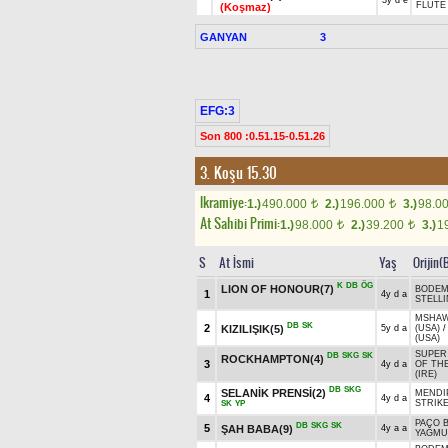
3y d e
FLUTE
(Koşmaz)
GANYAN
3
EFG:3
Son 800 :0.51.15-0.51.26
3. Koşu 15.30
Ikramiye:
1.)
490.000
2.)
196.000
3.)
98.0
t
t
At Sahibi Primi:
1.)
98.000
2.)
39.200
3.)
1
t
t
S
At İsmi
Yaş
Orijin(
K
DB
ÖG
LION OF HONOUR(7)
BODEM
1
4y d a
STELLI
MSHAW
DB
SK
2
KIZILIŞIK(5)
5y d a
(USA)
(USA)
SUPER 
DB
SKG
SK
ROCKHAMPTON(4)
3
4y d a
OF TH
(IRE)
DB
SKG
SELANİK PRENSİ(2)
MENDIP
4
4y d a
STRIKE
SK
YP
PACO B
DB
SKG
SK
5
ŞAH BABA(9)
4y a a
YAĞM