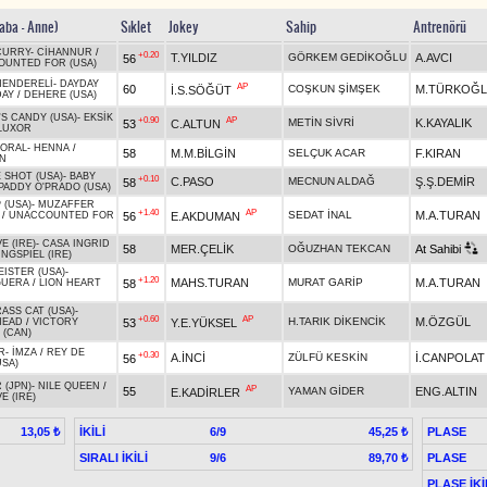
Baba - Anne)
Sıklet
Jokey
Sahip
Antrenörü
CURRY
-
CİHANNUR
/
+0.20
T.YILDIZ
GÖRKEM GEDİKOĞLU
A.AVCI
56
UNTED FOR (USA)
MENDERELİ
-
DAYDAY
AP
60
COŞKUN ŞİMŞEK
M.TÜRKOĞ
İ.S.SÖĞÜT
DAY
/
DEHERE (USA)
'S CANDY (USA)
-
EKSİK
+0.90
AP
METİN SİVRİ
K.KAYALIK
53
C.ALTUN
LUXOR
CORAL
-
HENNA
/
58
M.M.BİLGİN
SELÇUK ACAR
F.KIRAN
N
 SHOT (USA)
-
BABY
+0.10
C.PASO
MECNUN ALDAĞ
Ş.Ş.DEMİR
58
PADDY O'PRADO (USA)
 (USA)
-
MUZAFFER
+1.40
AP
SEDAT İNAL
M.A.TURAN
56
E.AKDUMAN
/
UNACCOUNTED FOR
E (IRE)
-
CASA INGRID
58
MER.ÇELİK
OĞUZHAN TEKCAN
At Sahibi
INGSPIEL (IRE)
ISTER (USA)
-
+1.20
MAHS.TURAN
MURAT GARİP
M.A.TURAN
58
GUERA
/
LION HEART
ASS CAT (USA)
-
+0.60
AP
H.TARIK DİKENCİK
M.ÖZGÜL
53
Y.E.YÜKSEL
HEAD
/
VICTORY
 (CAN)
R
-
İMZA
/
REY DE
+0.30
A.İNCİ
ZÜLFÜ KESKİN
İ.CANPOLAT
56
USA)
 (JPN)
-
NILE QUEEN
/
AP
55
YAMAN GİDER
ENG.ALTIN
E.KADİRLER
E (IRE)
İKİLİ
6/9
PLASE
13,05 ₺
45,25 ₺
SIRALI İKİLİ
9/6
PLASE
89,70 ₺
PLASE İKİ