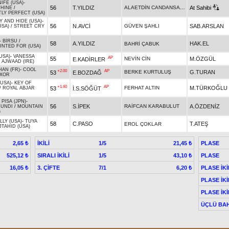
IFE (USA)
-
ALAETDİN CANDANSAYAR
56
T.YILDIZ
At Sahibi
HINE
/
LY PERFECT (USA)
 AND HIDE (USA)
-
56
N.AVCİ
GÜVEN ŞAHLI
SAB.ARSLAN
USA)
/
STREET CRY
-
BİRSU
/
58
A.YILDIZ
HAK.EL
BAHRİ ÇABUK
NTED FOR (USA)
USA)
-
VANESSA
AP
55
NEVİN CİN
M.ÖZGÜL
E.KADİRLER
 AJWAAD (IRE)
HAN (FR)
-
COOL
+2.00
AP
BERKE KURTULUŞ
G.TURAN
53
E.BOZDAĞ
XOR
USA)
-
KEY OF
+1.60
AP
FERHAT ALTIN
M.TÜRKOĞLU
53
İ.S.SÖĞÜT
/
ROYAL ABJAR
 PISA (JPN)
-
56
S.İPEK
RAİFCAN KARABULUT
A.ÖZDENİZ
MUNDI
/
MOUNTAIN
)
LY (USA)
-
TUYA
58
C.PASO
T.ATEŞ
EROL ÇOKLAR
TAHID (USA)
İKİLİ
1/5
PLASE
2,65 ₺
21,45 ₺
SIRALI İKİLİ
1/5
PLASE
525,12 ₺
43,10 ₺
3. ÇİFTE
7/1
PLASE İKİ
16,05 ₺
6,20 ₺
PLASE İKİ
PLASE İKİ
ÜÇLÜ BAH