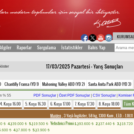
KURUMSA
ilgiler
Raporlar
Sorgulama
İstatistikler
Bahis Yap
17/03/2025 Pazartesi - Yarış Sonuçları
Göster
)
Chantilly Fransa (YD 1)
Mahoning Valley ABD (YD 2)
Santa Anita Park ABD (YD 3)
em % 55
PDF Sonuçlar
|
Özet PDF Sonuçlar
|
CSV Sonuçlar
|
Komiser 
4. Koşu 16.00
5. Koşu 16.30
6. Koşu 17.00
7. Koşu 17.30
8. Koşu 18.00
Tüm K
Maiden
, 3 Yaşlı İngilizler, 58 kg, 1300 Kum
,
E.İ.D. :
1.18.11
Yetistirici Primi:
00
4.)
39.000
5.)
19.500
1.)
93.600
2.)
37.440
3.)
18.720
t
t
t
t
t
5.600
4.)
7.800
5.)
3.900
t
t
t