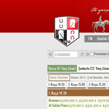
TJK
Günlük B
<
>
Formaları 
Bursa (17. Yarış Günü)
Şanlıurfa (22. Yarış Günü
Kum: Normal
Hava: 20 C, Çok Bulutlu, N
1. Koşu 14.30
2. Koşu 15.00
3. Koşu 15.30
1. Koşu 14.30
Ikramiye:
1.)
390.000
2.)
156.000
3.)
78.0
t
t
At Sahibi Primi:
1.)
78.000
2.)
31.200
3.)
1
t
t