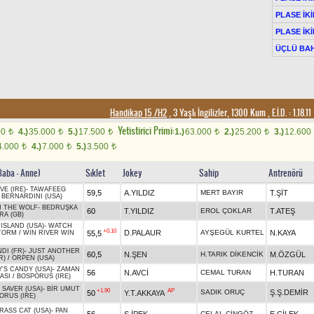
PLASE İKİ
PLASE İKİ
ÜÇLÜ BAH
Handikap 15 /H2
, 3 Yaşlı İngilizler, 1300 Kum
,
E.İ.D. :
1.18.11
Yetistirici Primi:
00
4.)
35.000
5.)
17.500
1.)
63.000
2.)
25.200
3.)
12.600
t
t
t
t
t
4.000
4.)
7.000
5.)
3.500
t
t
t
Baba - Anne)
Sıklet
Jokey
Sahip
Antrenörü
E (IRE)
-
TAWAFEEG
59,5
A.YILDIZ
MERT BAYIR
T.ŞİT
/
BERNARDINI (USA)
 THE WOLF
-
BEDRUŞKA
60
T.YILDIZ
EROL ÇOKLAR
T.ATEŞ
RA (GB)
ISLAND (USA)
-
WATCH
+0.10
D.PALAUR
AYŞEGÜL KURTEL
N.KAYA
55,5
TORM
/
WIN RIVER WIN
DI (FR)
-
JUST ANOTHER
60,5
N.ŞEN
H.TARIK DİKENCİK
M.ÖZGÜL
R)
/
ORPEN (USA)
Y'S CANDY (USA)
-
ZAMAN
56
N.AVCİ
CEMAL TURAN
H.TURAN
ASI
/
BOSPORUS (IRE)
 SAVER (USA)
-
BİR UMUT
+1.90
AP
SADIK ORUÇ
Ş.Ş.DEMİR
50
Y.T.AKKAYA
ORUS (IRE)
RASS CAT (USA)
-
PAN
CELAL CİNGÖZ