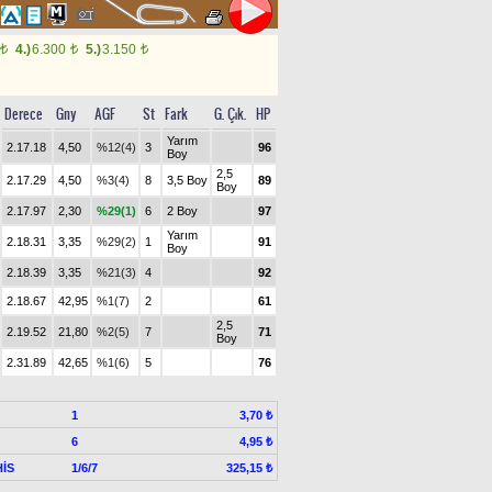
4.)
6.300
5.)
3.150
t
t
t
Derece
Gny
AGF
St
Fark
G. Çık.
HP
Yarım
2.17.18
4,50
%12(4)
3
96
Boy
2,5
2.17.29
4,50
%3(4)
8
3,5 Boy
89
Boy
2.17.97
2,30
%29(1)
6
2 Boy
97
Yarım
2.18.31
3,35
%29(2)
1
91
Boy
2.18.39
3,35
%21(3)
4
92
2.18.67
42,95
%1(7)
2
61
2,5
2.19.52
21,80
%2(5)
7
71
Boy
2.31.89
42,65
%1(6)
5
76
1
3,70 ₺
6
4,95 ₺
İS
1/6/7
325,15 ₺