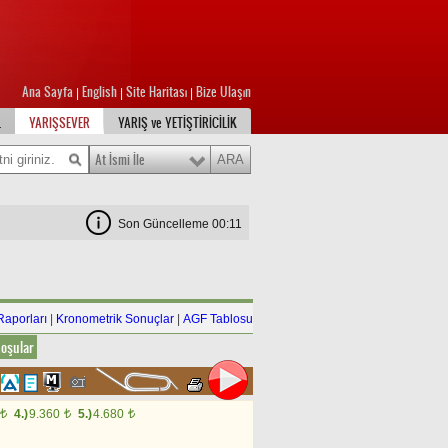
Ana Sayfa
English
Site Haritası
Bize Ulaşın
|
|
|
L
YARIŞSEVER
YARIŞ ve YETİŞTİRİCİLİK
At İsmi İle
Son Güncelleme 00:11
Raporları
|
Kronometrik Sonuçlar
|
AGF Tablosu
oşular
4.)
9.360
5.)
4.680
t
t
t