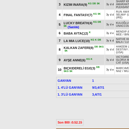
SHARP KN
KG
DB
SK
3
KIZIM INARA(9)
3y d d
AMARANT
PLEASANT
RUN AWAY
KG
SK
4
FINAL FANTASY(7)
3y d d
SELMA* (
(IRE)
KG
DB
LUCKY BREATH(4)
KULOĞLU
5
3y d e
UNACCOU
SK
(Satılık)
MENDIP (
K
6
BABA AYTAÇ(2)
3y d e
MEE
/
BIN
NATIVE K
KG
K
DB
7
LA MIA LUCE(10)
3y k d
BALA
/
LU
HAKEEM (
DB
SKG
KALKAN ZAFERİ(8)
8
3y d d
DESTINY
SK
(USA)
VICTOIRE
KG
K
9
AYŞE ANNE(6)
3y d d
GLORIA 
CAT (USA
DB
BIÇKIDERELİ EGE(3)
MARCAVEL
10
3y d e
NAZ
/
MUJ
SKG
SK
GANYAN
1
1. 4'LÜ GANYAN
9/3,4/7/1
1. 3'LÜ GANYAN
3,4/7/1
Son 800 :0.52.15