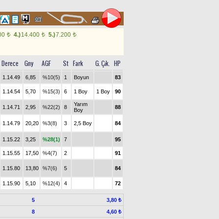
00
4.)
14.400
5.)
7.200
t
t
t
Derece
Gny
AGF
St
Fark
G. Çık.
HP
1.14.49
6,85
%10(5)
1
Boyun
83
1.14.54
5,70
%15(3)
6
1 Boy
1 Boy
90
Yarım
1.14.71
2,95
%22(2)
8
88
Boy
1.14.79
20,20
%3(8)
3
2,5 Boy
84
1.15.22
3,25
%28(1)
7
95
1.15.55
17,50
%4(7)
2
91
1.15.80
13,80
%7(6)
5
84
1.15.90
5,10
%12(4)
4
72
5
3,80 ₺
8
4,60 ₺