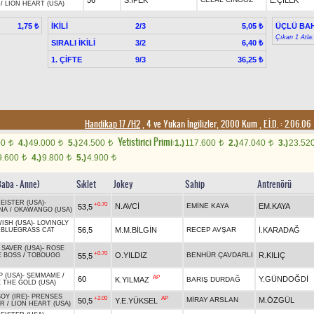
56
S.İPEK
E.ÇİLEK
/
LION HEART (USA)
İKİLİ
2/3
ÜÇLÜ BAH
1,75 ₺
5,05 ₺
Çıkan 1 Atla
SIRALI İKİLİ
3/2
6,40 ₺
1. ÇİFTE
9/3
36,25 ₺
Handikap 17 /H2
, 4 ve Yukarı İngilizler, 2000 Kum
,
E.İ.D. :
2.06.06
Yetistirici Primi:
00
4.)
49.000
5.)
24.500
1.)
117.600
2.)
47.040
3.)
23.52
t
t
t
t
t
9.600
4.)
9.800
5.)
4.900
t
t
t
Baba - Anne)
Sıklet
Jokey
Sahip
Antrenörü
EISTER (USA)
-
+0.70
N.AVCİ
EMİNE KAYA
EM.KAYA
53,5
NA
/
OKAWANGO (USA)
ISH (USA)
-
LOVINGLY
56,5
M.M.BİLGİN
RECEP AVŞAR
İ.KARADAĞ
/
BLUEGRASS CAT
SAVER (USA)
-
ROSE
+0.70
O.YILDIZ
BENHÜR ÇAVDARLI
R.KILIÇ
55,5
E BOSS
/
TOBOUGG
 (USA)
-
ŞEMMAME
/
AP
60
Y.GÜNDOĞDİ
K.YILMAZ
BARIŞ DURDAĞ
 THE GOLD (USA)
OY (IRE)
-
PRENSES
+2.00
AP
MİRAY ARSLAN
M.ÖZGÜL
50,5
Y.E.YÜKSEL
UR
/
LION HEART (USA)