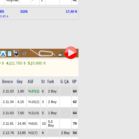
Koşmaz
-
1
41
İS
3/2/6
17,40 ₺
:3,45 ₺
0
4.)
11.760
5.)
5.880
t
t
t
Derece
Gny
AGF
St
Fark
G. Çık.
HP
2.11.03
1,90
%37(1)
6
2 Boy
60
2.11.34
4,15
%16(2)
3
2 Boy
62
2.11.63
7,60
%11(4)
5
1 Boy
64
5,5
2.11.81
14,45
%6(6)
10
79
Boy
2.12.76
13,85
%5(7)
8
2 Boy
54