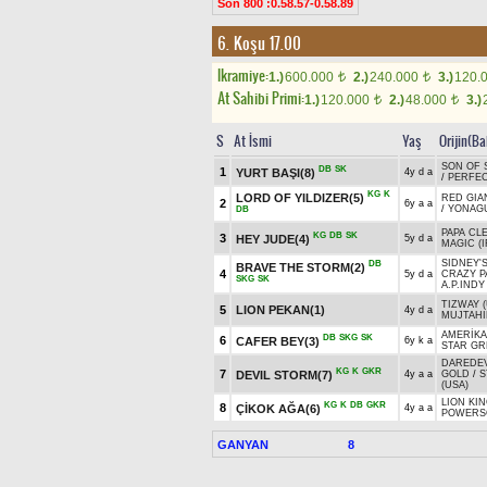
Son 800 :0.58.57-0.58.89
6. Koşu 17.00
Ikramiye:
1.)
600.000
2.)
240.000
3.)
120.
t
t
At Sahibi Primi:
1.)
120.000
2.)
48.000
3.)
t
t
S
At İsmi
Yaş
Orijin(Ba
SON OF 
DB
SK
1
YURT BAŞI(8)
4y d a
/
PERFE
KG
K
LORD OF YILDIZER(5)
RED GIA
2
6y a a
/
YONAGU
DB
PAPA CL
KG
DB
SK
3
HEY JUDE(4)
5y d a
MAGIC (I
SIDNEY'
DB
BRAVE THE STORM(2)
4
5y d a
CRAZY P
SKG
SK
A.P.INDY
TIZWAY (
5
LION PEKAN(1)
4y d a
MUJTAHI
AMERİKA
DB
SKG
SK
6
CAFER BEY(3)
6y k a
STAR GR
DAREDEV
KG
K
GKR
7
DEVIL STORM(7)
4y a a
GOLD
/
S
(USA)
LION KI
KG
K
DB
GKR
8
ÇİKOK AĞA(6)
4y a a
POWERS
GANYAN
8