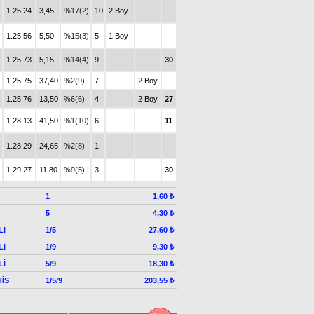
1.25.24
3,45
%17(2)
10
2 Boy
1.25.56
5,50
%15(3)
5
1 Boy
1.25.73
5,15
%14(4)
9
30
1.25.75
37,40
%2(9)
7
2 Boy
1.25.76
13,50
%6(6)
4
2 Boy
27
1.28.13
41,50
%1(10)
6
11
1.28.29
24,65
%2(8)
1
1.29.27
11,80
%9(5)
3
30
1
1,60 ₺
5
4,30 ₺
Lİ
1/5
27,60 ₺
Lİ
1/9
9,30 ₺
Lİ
5/9
18,30 ₺
İS
1/5/9
203,55 ₺