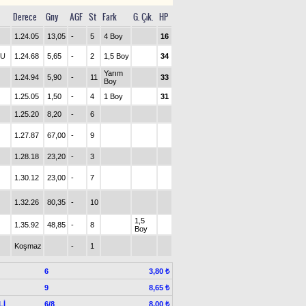
Derece
Gny
AGF
St
Fark
G. Çık.
HP
1.24.05
13,05
-
5
4 Boy
16
LU
1.24.68
5,65
-
2
1,5 Boy
34
Yarım
1.24.94
5,90
-
11
33
Boy
1.25.05
1,50
-
4
1 Boy
31
1.25.20
8,20
-
6
1.27.87
67,00
-
9
1.28.18
23,20
-
3
1.30.12
23,00
-
7
1.32.26
80,35
-
10
1,5
1.35.92
48,85
-
8
Boy
Koşmaz
-
1
6
3,80 ₺
9
8,65 ₺
Lİ
6/8
8,00 ₺