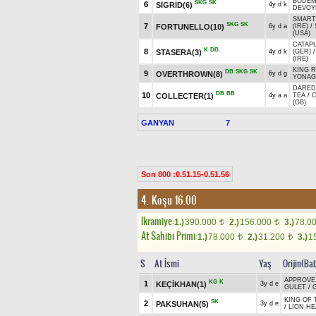
BODEM
SKG
SK
6
SİGRİD(6)
4y d k
DEVOY
SMART 
SKG
SK
7
FORTUNELLO(10)
6y d a
(IRE)
/
(USA)
CATAPU
K
DB
8
STASERA(3)
4y d k
(GER)
(IRE)
KING R
DB
SKG
SK
9
OVERTHROWN(8)
6y d g
YONAG
DAREDE
DB
BB
10
COLLECTER(1)
4y a a
TEA
/
(GB)
GANYAN
7
Son 800 :0.51.15-0.51.56
4. Koşu 16.00
Ikramiye:
1.)
390.000
2.)
156.000
3.)
78.0
t
t
At Sahibi Primi:
1.)
78.000
2.)
31.200
3.)
1
t
t
S
At İsmi
Yaş
Orijin(Ba
APPROVE 
KG
K
1
KEÇİKHAN(1)
3y d e
GULET
/
KING OF 
SK
2
PAKSUHAN(5)
3y d e
/
LION HE