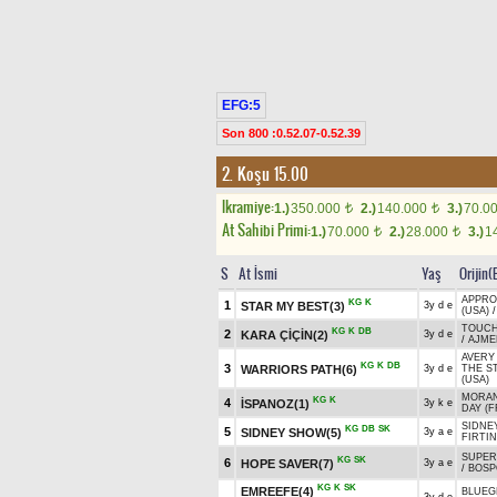
EFG:5
Son 800 :0.52.07-0.52.39
2. Koşu 15.00
Ikramiye:
1.)
350.000
2.)
140.000
3.)
70.0
t
t
At Sahibi Primi:
1.)
70.000
2.)
28.000
3.)
1
t
t
S
At İsmi
Yaş
Orijin(
APPROV
KG
K
1
STAR MY BEST(3)
3y d e
(USA)
TOUCH
KG
K
DB
2
KARA ÇİÇİN(2)
3y d e
/
AJME
AVERY 
KG
K
DB
3
WARRIORS PATH(6)
3y d e
THE S
(USA)
MORAN
KG
K
4
İSPANOZ(1)
3y k e
DAY (F
SIDNE
KG
DB
SK
5
SIDNEY SHOW(5)
3y a e
FIRTIN
SUPER
KG
SK
6
HOPE SAVER(7)
3y a e
/
BOSP
KG
K
SK
EMREEFE(4)
BLUEG