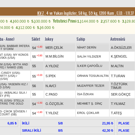
KV-7
, 4 ve Yukarı İngilizler, 58 kg, 59 kg, 1200 Kum
,
E.İ.D. :
1.11.37
Yetistirici Primi:
000
4.)
60.000
5.)
30.000
1.)
144.000
2.)
57.600
3.)
28.8
t
t
t
t
t
24.000
4.)
12.000
5.)
6.000
t
t
t
ba - Anne)
Sıklet
Jokey
Sahip
Antrenörü
SUN
-
BABBAR PATERA
+1.60
MER.ÇELİK
NİHAT DERİN
A.ÖKSÜZLER
54
CT STORM
NT (USA)
-
MY KONOS
+0.80
M.M.BİLGİN
K.ŞENGEL
55
SALİH YILDIZER
SKA (USA)
EM (USA)
-
MYTH AND
55
A.YILDIZ
İLKER ÇAPOĞLU
M.ALTIN
RE)
/
NAMID (GB)
S CANDY (USA)
-
+0.30
S.İPEK
ORHAN TOSUN ALTIN
T.TURAN
55
ARTY (USA)
/
 (USA)
T.ÖZTÜRK
USA)
-
YASEMİN KIZ
/
56
N.AVCİ
MUZAFFER TEZER
D (USA)
TİMUR
LI
-
AKBALIKLI SILA
/
55
C.PASO
İSA ÖZKAN
SER.GÖKÇE
EY (FR)
IL (USA)
-
STELLA
+1.50
G.ÖZÇELİK
MEHMET Ş. DİNÇ
T.YILMAZ
54
TRIKE THE GOLD
NG
-
ÇİKOK ŞÖVGEN
/
+1.80
T.YILDIZ
EROL ÇOKLAR
T.ATEŞ
54
COURT (GB)
İKİLİ
5/8
PLASE
6,85 ₺
21,95 ₺
SIRALI İKİLİ
8/5
PLASE
42,30 ₺