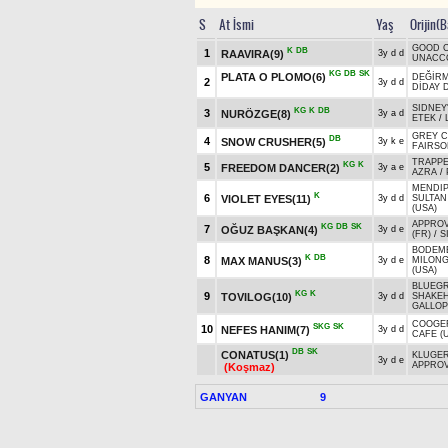
S
At İsmi
Yaş
Orijin(
GOOD 
K
DB
1
RAAVIRA(9)
3y d d
UNACCO
KG
DB
SK
PLATA O PLOMO(6)
DEĞİR
2
3y d d
DİDAY 
SIDNEY
KG
K
DB
3
NURÖZGE(8)
3y a d
ETEK
/
GREY 
DB
4
SNOW CRUSHER(5)
3y k e
FAIRSO
TRAPPE
KG
K
5
FREEDOM DANCER(2)
3y a e
AZRA
/
MENDIP
K
6
VIOLET EYES(11)
3y d d
SULTAN
(USA)
APPROV
KG
DB
SK
7
OĞUZ BAŞKAN(4)
3y d e
(FR)
/
S
BODEME
K
DB
8
MAX MANUS(3)
3y d e
MILON
(USA)
BLUEGR
KG
K
9
TOVILOG(10)
3y d d
SHAKE
GALLOP
COOGE
SKG
SK
10
NEFES HANIM(7)
3y d d
CAFE (
DB
SK
CONATUS(1)
KLUGER
3y d e
APPROV
(Koşmaz)
GANYAN
9