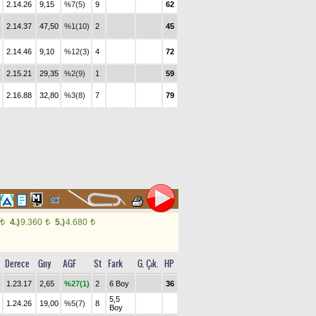
2.14.26
9,15
%7(5)
9
62
2.14.37
47,50
%1(10)
2
45
2.14.46
9,10
%12(3)
4
72
2.15.21
29,35
%2(9)
1
59
2.16.88
32,80
%3(8)
7
79
4.)
9.360
5.)
4.680
t
t
t
Derece
Gny
AGF
St
Fark
G. Çık.
HP
1.23.17
2,65
%27(1)
2
6 Boy
36
5,5
1.24.26
19,00
%5(7)
8
Boy