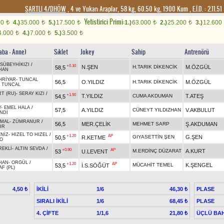
ŞARTLI 4/DHÖW
, 4 ve Yukarı Araplar, 58 kg, 60.50 kg, 1900 Kum
,
E.İ.D. :
2.11.51
Yetistirici Primi:
00
4.)
35.000
5.)
17.500
1.)
63.000
2.)
25.200
3.)
12.600
t
t
t
t
t
4.000
4.)
7.000
5.)
3.500
t
t
t
aba - Anne)
Sıklet
Jokey
Sahip
Antrenörü
SÜBEYHİKIZI
/
+0.10
N.ŞEN
H.TARIK DİKENCİK
M.ÖZGÜL
58,5
HAN
HRİYAR
-
TUNCAL
56,5
O.YILDIZ
H.TARIK DİKENCİK
M.ÖZGÜL
/
TUNCAL
RT (RU)
-
SERAY KIZI
/
+1.50
T.YILDIZ
CUMA AKDUMAN
T.ATEŞ
54,5
Y
-
EMEL HALA
/
57,5
A.YILDIZ
CÜNEYT YILDIZHAN
V.AKBULUT
NDİ
EMAL
-
ZÜMRANUR
/
56,5
MER.ÇELİK
MEHMET SARP
Ş.AKDUMAN
IR
NİZ
-
HIZEL TO HIZEL
/
+1.20
AP
GIYASETTİN ŞEN
G.ŞEN
50,5
R.KETME
O
REKLİ
-
ALTIN SEVDA
/
+0.90
AP
M.ERDİNÇ DÜZARAT
A.KURT
53
U.LEVENT
HAN
-
ORGÜL
/
+1.20
AP
MÜCAHİT TEMEL
K.ŞENGEL
53,5
İ.S.SÖĞÜT
F (PL)
İKİLİ
1/6
PLASE
4,50 ₺
46,30 ₺
SIRALI İKİLİ
1/6
PLASE
68,45 ₺
4. ÇİFTE
1/1,6
ÜÇLÜ BAH
21,80 ₺