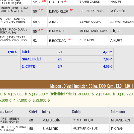
EISTER (USA)
-
+1.30
AP
BAHRİ ÇABUK
HAK.EL
52,5
C.ALTUN
KA
/
LAHIB (USA)
ROBIN (JPN)
-
SPIRA
+0.80
AP
SELİN DİKENCİK
M.ÖZGÜL
50
E.KADİRLER
SADLER'S WELLS
LT (USA)
-
SUBIRA
59,5
A.İNCİ
ESMER CULFA
A.DEMİRKIRAN
/
HIGH CHAPARRAL
IVER
-
JAPONGÜLÜ
/
+2.00
B.M.MIRIK
MEHMETAKİF KAYA
F.İÇSEL
55
USKA (USA)
VIL (USA)
-
TEXAS
AP
61
ELİF AKIN
A.KURT
E.BOZDAĞ
COMMON GROUNDS
İKİLİ
5/7
1,90 ₺
4,70 ₺
SIRALI İKİLİ
7/5
7,65 ₺
2. ÇİFTE
3/7
4,05 ₺
Maiden
, 3 Yaşlı İngilizler, 58 kg, 1300 Kum
,
E.İ.D. :
1.18.11
Yetistirici Primi:
00
4.)
39.000
5.)
19.500
1.)
93.600
2.)
37.440
3.)
18.720
t
t
t
t
t
5.600
4.)
7.800
5.)
3.900
t
t
t
ba - Anne)
Sıklet
Jokey
Sahip
Antrenörü
(IRE)
-
GREEN
60
M.M.BİLGİN
CEM H. KEÇİK
M.SANDIKCI
GREEN GÖNEN
THE SUN
-
ÇALPARA
58
B.M.MIRIK
MUSTAFA ÖKSÜZ
F.KIRAN
ART (USA)