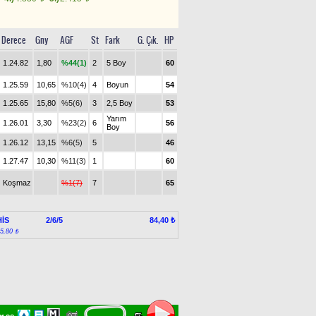
Derece
Gny
AGF
St
Fark
G. Çık.
HP
1.24.82
1,80
%44(1)
2
5 Boy
60
1.25.59
10,65
%10(4)
4
Boyun
54
1.25.65
15,80
%5(6)
3
2,5 Boy
53
Yarım
1.26.01
3,30
%23(2)
6
56
Boy
1.26.12
13,15
%6(5)
5
46
1.27.47
10,30
%11(3)
1
60
Koşmaz
%1(7)
7
65
İS
2/6/5
84,40 ₺
:5,80 ₺