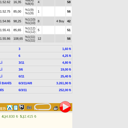
%6(4)
1.52.62
16,35
4
58
%8(4)
%1(9)
1.52.75
85,00
1
56
%1(9)
%1(10)
1.54.86
98,25
8
4 Boy
42
%1(10)
%1(12)
1.55.41
85,65
5
51
%1(12)
%1(11)
1.55.86
108,65
12
56
%1(11)
3
1,60 ₺
6
4,25 ₺
Lİ
3/11
4,80 ₺
Lİ
3/6
19,00 ₺
Lİ
6/11
25,40 ₺
Lİ BAHİS
6/3/11/4/8
3.261,90 ₺
İS
6/3/11
252,00 ₺
28.19
4.)
4.830
5.)
2.415
t
t