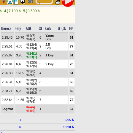
8
4.)
7.199
5.)
3.600
t
t
t
Derece
Gny
AGF
St
Fark
G. Çık.
HP
%4(7)
Yarım
2.25.43
16,70
6
61
%4(7)
Boy
%12(4)
2,5
2.25.51
4,85
9
77
%13(4)
Boy
%24(1)
2.25.87
3,95
2
1 Boy
51
%23(1)
%12(5)
2.26.01
6,40
3
2 Boy
70
%12(5)
%3(8)
2.26.30
16,05
4
61
%3(8)
%20(2)
2.26.31
5,45
8
55
%20(2)
%15(3)
2.28.71
5,20
5
50
%16(3)
%7(6)
2.52.64
14,85
7
72
%7(6)
%3(9)
Koşmaz
1
67
%1(9)
1
5,95 ₺
6
10,90 ₺