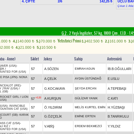
4. ÇİFTE
2/6
ÜÇLÜ BAH
142,25 ₺
Çıkan 1 Atla
G 2
, 2 Yaşlı İngilizler, 57 kg, 1800 Çim
,
E.İ.D. :
1.4
Yetistirici Primi:
0.000
4.)
140.000
5.)
70.000
1.)
402.500
2.)
161.000
3.)
t
t
t
t
t
42.000
4.)
21.000
5.)
10.500
t
t
t
aba - Anne)
Sıklet
Jokey
Sahip
Antrenörü
SAVER (USA)
-
57
A.SÖZEN
EMRAH AGUN
İB.B.OĞULLARI
ŞİK
/
UNTED FOR (USA)
E PISA (JPN)
-
NONA
57
A.ÇELİK
AYDIN ÜSTÜNDAĞ
E.USLU
NCEALOT (IRE)
-
57
G.KOCAKAYA
ŞEYDA ERCAN
A.TEPEBAŞI
 J'RAY (USA)
/
 (GB)
ROCKET GIRL
/
LION
+0.20
A.KURŞUN
GÜLİZAR YANIK
C.KATI
57
(USA)
(USA)
-
INVINCIBLE
57
Ö.YILDIRIM
MELİS KURTEL EMİN
H.YÜZBAŞI
OUNTAIN CAT (USA)
COURT (GB)
-
KARAK
57
G.ÖZÇELİK
EMİNE ERTEN
B.TANRIKULU
O
ASS CAT (USA)
-
57
V.ABİŞ
ERDEM BEKMEZCİ
Y.YILDIZ
LI KIZ
/
UNTED FOR (USA)