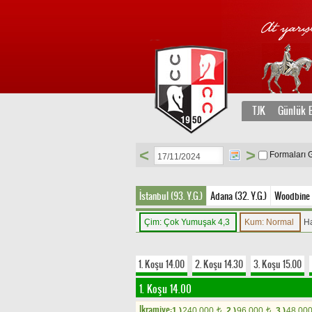
TJK
Günlük B
<
>
Formaları 
İstanbul (93. Y.G.)
Adana (32. Y.G.)
Woodbine 
Çim: Çok Yumuşak 4,3
Kum: Normal
H
1. Koşu 14.00
2. Koşu 14.30
3. Koşu 15.00
1. Koşu 14.00
Ikramiye:
1.)
240.000
2.)
96.000
3.)
48.00
t
t