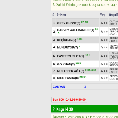
At Sahibi Primi:
1.)
36.000
2.)
14.400
3.)
7
t
t
S
At İsmi
Yaş
Orijin(
OUTWO
KG
SK
1
GREY GHOST(3)
2y d e
(IRE)
/
MYBOY
KG
HARVEY WALLBANGER(4)
2
2y d e
ABROS
K
(CAN)
APPROV
K
DB
3
KEÇİKHAN(5)
2y d e
/
GREE
TIZWAY
K
4
MÜNÜRTOR(7)
2y d e
SRI PE
U S NA
KG
K
5
EASTERN PILOT(1)
2y d e
HOLYR
HOLY 
GOKEN
KG
K
6
GO KHAN(2)
2y d g
KING'S
PERFE
K
DB
SKG
7
MUZAFFER AĞA(6)
2y d e
/
SCRE
SPEED
KG
SK
8
RICO PASHA(8)
2y a e
LION H
GANYAN
3
Son 800 :0.48.96-0.50.00
2. Koşu 14.30
Ikramiye:
1.)
280.000
2.)
112.000
3.)
56.0
t
t