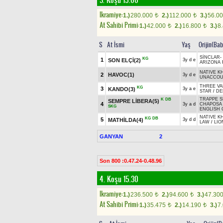
3. Koşu 15.00
Ikramiye:
1.)
280.000
2.)
112.000
3.)
56.0
t
t
At Sahibi Primi:
1.)
42.000
2.)
16.800
3.)
8
t
t
S
At İsmi
Yaş
Orijin(Bab
SİNCLAR
-
KG
1
SON ELÇİ(2)
3y d e
ARIZONA 
NATIVE K
2
HAVOC(1)
3y d e
UNACCOU
THREE VA
KG
3
KANDO(3)
3y a e
STAR
/
DE
TRAPPE S
K
DB
SEMPRE LİBERA(5)
4
3y a d
CHAPOSA 
SKG
ENGLISH 
NATIVE K
KG
DB
5
MATHİLDA(4)
3y d d
LAW
/
LIO
GANYAN
2
Son 800 :0.47.24-0.48.96
4. Koşu 15.30
Ikramiye:
1.)
236.500
2.)
94.600
3.)
47.30
t
t
At Sahibi Primi:
1.)
35.475
2.)
14.190
3.)
7
t
t