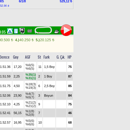
İS
6/1/8
529,12 ₺
:52,96 ₺
9.05
80.500
4.)
40.250
5.)
20.125
t
t
t
Derece
Gny
AGF
St
Fark
G. Çık.
HP
%6(5)
1.51.36
17,20
11
1,5 Boy
75
%6(5)
%35(1)
1.51.59
2,25
2
1 Boy
87
%31(1)
%18(3)
1.51.75
4,50
6
2,5 Boy
85
%19(3)
%4(7)
1.52.06
23,90
3
Boyun
84
%5(7)
%21(2)
1.52.10
4,25
9
75
%21(2)
%1(8)
1.52.41
56,15
7
46
%2(8)
%5(6)
1.52.57
16,95
10
68
%6(6)