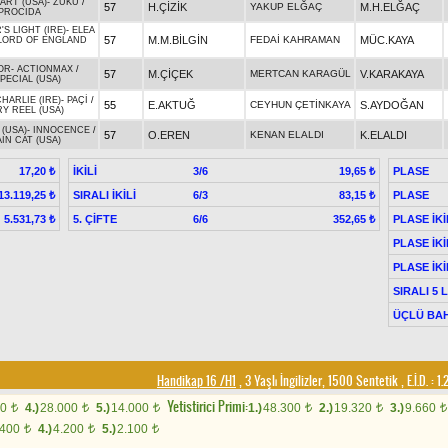
ART (USA)
-
ZUKU
/
57
H.ÇİZİK
YAKUP ELĞAÇ
M.H.ELĞAÇ
 PROCIDA
S LIGHT (IRE)
-
ELEA
57
M.M.BİLGİN
FEDAİ KAHRAMAN
MÜC.KAYA
LORD OF ENGLAND
OR
-
ACTIONMAX
/
57
M.ÇİÇEK
MERTCAN KARAGÜL
V.KARAKAYA
PECIAL (USA)
HARLIE (IRE)
-
PAÇİ
/
55
E.AKTUĞ
CEYHUN ÇETİNKAYA
S.AYDOĞAN
Y REEL (USA)
(USA)
-
INNOCENCE
/
57
O.EREN
KENAN ELALDI
K.ELALDI
IN CAT (USA)
İKİLİ
3/6
PLASE
17,20 ₺
19,65 ₺
SIRALI İKİLİ
6/3
PLASE
13.119,25 ₺
83,15 ₺
5. ÇİFTE
6/6
PLASE İKİ
5.531,73 ₺
352,65 ₺
PLASE İKİ
PLASE İKİ
SIRALI 5 
ÜÇLÜ BAH
Handikap 16 /H1
, 3 Yaşlı İngilizler, 1500 Sentetik
,
E.İ.D. :
1.
Yetistirici Primi:
00
4.)
28.000
5.)
14.000
1.)
48.300
2.)
19.320
3.)
9.660
t
t
t
t
t
t
.400
4.)
4.200
5.)
2.100
t
t
t