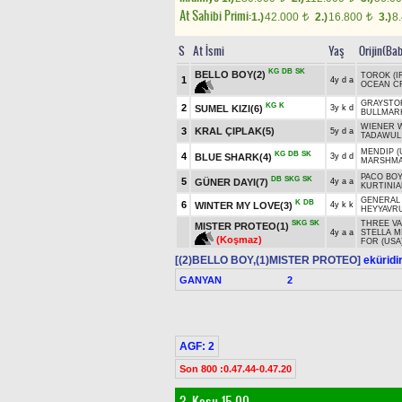
At Sahibi Primi:
1.)
42.000
2.)
16.800
3.)
8
t
t
S
At İsmi
Yaş
Orijin(Ba
KG
DB
SK
BELLO BOY(2)
TOROK (I
1
4y d a
OCEAN CR
GRAYSTO
KG
K
2
SUMEL KIZI(6)
3y k d
BULLMAR
WIENER W
3
KRAL ÇIPLAK(5)
5y d a
TADAWUL 
MENDIP (
KG
DB
SK
4
BLUE SHARK(4)
3y d d
MARSHM
PACO BOY
DB
SKG
SK
5
GÜNER DAYI(7)
4y a a
KURTINIAD
GENERAL
K
DB
6
WINTER MY LOVE(3)
4y k k
HEYYAVR
SKG
SK
THREE VA
MISTER PROTEO(1)
4y a a
STELLA M
(Koşmaz)
FOR (USA
[(2)BELLO BOY,(1)MISTER PROTEO]
eküridir
GANYAN
2
AGF: 2
Son 800 :0.47.44-0.47.20