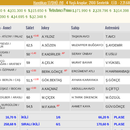
Handikap 17/DHÖ /H1
, 4 Yaşlı Araplar, 2100 Sentetik
,
E.İ.D. :
2.21.6
Yetistirici Primi:
00
4.)
31.300
5.)
15.650
1.)
71.990
2.)
28.796
3.)
14.398
t
t
t
t
t
.390
4.)
4.695
5.)
2.348
t
t
t
a - Anne)
Sıklet
Jokey
Sahip
Antrenörü
+0.40
A.YILDIZ
TAŞKIN AVCI
T.AVCI
54,5
I
-
ATİLTAY
/
PALAZ
PSEVDİ
/
62,5
A.SÖZEN
MUZAFFER BUĞDAYCI
Ş.AYDEMİR
UR
ÜJGAN
/
+1.40
AP
SERAY ÜNBAY
E.USLU
50
E.KADİRLER
IK
ÜCÜ
-
59
A.ÇELİK
MURAT BAYAR
V.YÜKSEL
AĞAN
/
ARATBEY
M
-
ÖZPINAR
/
+2.00
AP
ERCÜMENT ATLI
H.HARMANBAŞI
53
BERK.GÖKÇE
+1.00
GÖK.BEKTAŞ
AYHAN KARAYAKA
Ş.GÖKÇE
51,5
N
-
BERLİN
/
CAŞ
+2.00
A.KAÇMAZ
ABDULLAH AVCI
S.ÇİFTÇİ
50
ÜŞKIZ
/
İBOCAN
60
M.ÇİÇEK
H.TARIK DİKENCİK
M.ÖZGÜL
DİLBER
/
ARASLI
-
NURGÜLÜM
/
AP
54,5
AHMET KAYA
GÜV.GÖKÇE
M.F.KAYA
ĞLU
İKİLİ
1/6
PLASE
16,70 ₺
66,20 ₺
SIRALI İKİLİ
6/1
PLASE
258,68 ₺
170,60 ₺