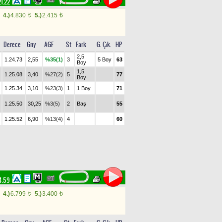
21.22
4.)
4.830
5.)
2.415
t
t
Derece
Gny
AGF
St
Fark
G. Çık.
HP
2,5
1.24.73
2,55
%35(1)
3
5 Boy
63
Boy
1,5
1.25.08
3,40
%27(2)
5
77
Boy
1.25.34
3,10
%23(3)
1
1 Boy
71
1.25.50
30,25
%3(5)
2
Baş
55
1.25.52
6,90
%13(4)
4
60
4.59
4.)
6.799
5.)
3.400
t
t