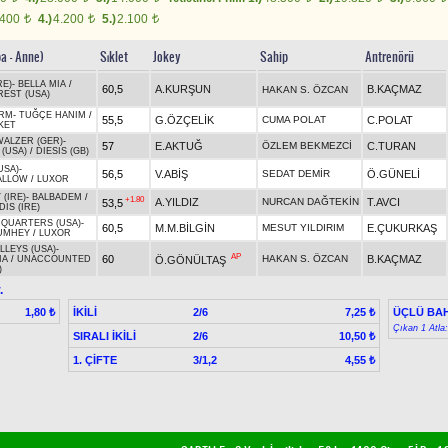
.400
4.)
4.200
5.)
2.100
t
t
t
ba - Anne)
Sıklet
Jokey
Sahip
Antrenörü
RE)
-
BELLA MIA
/
60,5
A.KURŞUN
B.KAÇMAZ
HAKAN S. ÖZCAN
EST (USA)
RM
-
TUĞÇE HANIM
/
55,5
G.ÖZÇELİK
CUMA POLAT
C.POLAT
KET
ALZER (GER)
-
57
E.AKTUĞ
ÖZLEM BEKMEZCİ
C.TURAN
(USA)
/
DIESIS (GB)
USA)
-
56,5
V.ABİŞ
SEDAT DEMİR
Ö.GÜNELİ
ALLOW
/
LUXOR
 (IRE)
-
BALBADEM
/
+1.80
A.YILDIZ
NURCAN DAĞTEKİN
T.AVCI
53,5
IS (IRE)
 QUARTERS (USA)
-
60,5
M.M.BİLGİN
MESUT YILDIRIM
E.ÇUKURKAŞ
UMHEY
/
LUXOR
LLEYS (USA)
-
AP
60
HAKAN S. ÖZCAN
B.KAÇMAZ
Ö.GÖNÜLTAŞ
IA
/
UNACCOUNTED
)
.
İKİLİ
2/6
ÜÇLÜ BAH
1,80 ₺
7,25 ₺
Çıkan 1 Atla
SIRALI İKİLİ
2/6
10,50 ₺
1. ÇİFTE
3/1,2
4,55 ₺