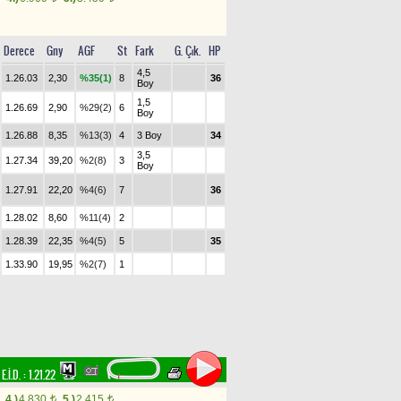
Derece
Gny
AGF
St
Fark
G. Çık.
HP
4,5
1.26.03
2,30
%35(1)
8
36
Boy
1,5
1.26.69
2,90
%29(2)
6
Boy
1.26.88
8,35
%13(3)
4
3 Boy
34
3,5
1.27.34
39,20
%2(8)
3
Boy
1.27.91
22,20
%4(6)
7
36
1.28.02
8,60
%11(4)
2
1.28.39
22,35
%4(5)
5
35
1.33.90
19,95
%2(7)
1
,
E.İ.D. :
1.21.22
4.)
4.830
5.)
2.415
t
t