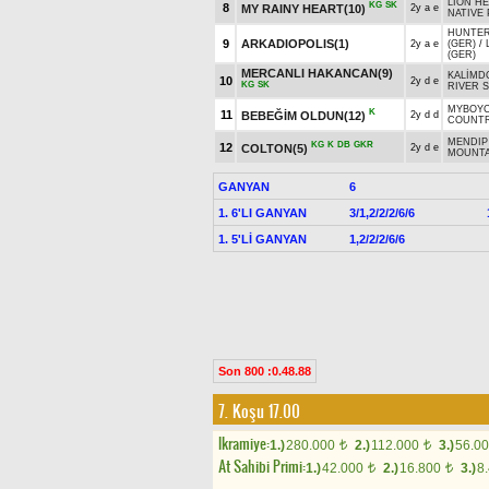
LION HE
KG
SK
8
MY RAINY HEART(10)
2y a e
NATIVE
HUNTER'
9
ARKADIOPOLIS(1)
2y a e
(GER)
/
(GER)
MERCANLI HAKANCAN(9)
KALİMD
10
2y d e
KG
SK
RIVER S
MYBOYC
K
11
BEBEĞİM OLDUN(12)
2y d d
COUNTR
MENDIP 
KG
K
DB
GKR
12
COLTON(5)
2y d e
MOUNTA
GANYAN
6
1. 6'LI GANYAN
3/1,2/2/2/6/6
1. 5'Lİ GANYAN
1,2/2/2/6/6
Son 800 :0.48.88
7. Koşu 17.00
Ikramiye:
1.)
280.000
2.)
112.000
3.)
56.0
t
t
At Sahibi Primi:
1.)
42.000
2.)
16.800
3.)
8
t
t