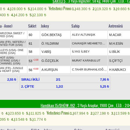
ŞARTLI 5
, 3 Yaşlı İngilizler, 58 kg, 1400 Çim
,
E.İ.D. :
1.
Yetistirici Primi:
00
4.)
28.000
5.)
14.000
1.)
48.300
2.)
19.320
3.)
9.660
t
t
t
t
t
t
.400
4.)
4.200
5.)
2.100
t
t
t
a - Anne)
Sıklet
Jokey
Sahip
Antrenörü
ARIZONA SWEET
/
60
GÖK.BEKTAŞ
ALEV ALTUNIŞIK
M.ACAR
RED (USA)
HAN (FR)
-
NEFERU
/
CAVANŞİR MEHMETOĞLU
61
Ö.YILDIRIM
M.H.ESİN
NTED FOR (USA)
LLEYS (USA)
-
ONE
58
V.ABİŞ
İLYAS İLBEY
U.BİLİK
HERE (USA)
HOT (USA)
-
+2.00
G.ÖZÇELİK
MURAT KARABULUT
S.ÇİFTÇİ
53
STRIKE (USA)
/
CHANNEL (USA)
HAN (FR)
-
JUNGLE
+0.60
C.TAHİR BURHANLIOĞLU
A.KURŞUN
H.KABUKCI
56
N HEART (USA)
SIRALI İKİLİ
2/1
2,55 ₺
7,95 ₺
2. ÇİFTE
1,2/2
5,25 ₺
Handikap 15/DHÖW /H2
, 3 Yaşlı Araplar, 1900 Çim
,
E.İ.D. :
2.0
Yetistirici Primi:
0
4.)
23.650
5.)
11.825
1.)
67.994
2.)
27.198
3.)
13.599
t
t
t
t
t
t
.095
4.)
3.548
5.)
1.774
t
t
t