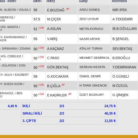
aba - Anne)
Sıklet
Jokey
Sahip
Antrenörü
AP
56
ARZU GÜNEŞ
MİR.İPEK
E.BOZDAĞ
AN
-
ALSEVİN
/
VOLGA.2
-
MEREVİŞ
/
57,5
M.ÇİÇEK
ZEKİ UYGUR
A.TEKDEMİR
HAN
 HİS
-
MANİTA
/
+2.00
A.ASLAN
İB.B.OĞULLARI
51
METİN KORUCU
OY
EY
-
KAHRAMANKIZ
/
55
V.ABİŞ
B.ŞENGEL
NASRİ ARTAR
AZIK
+2.00
A.KAÇMAZ
ATALAY TURAN
SEV.BEKTAŞ
50
-
SIRMAANA
/
ZİGANA
 HİS
-
CEBELKIZ
/
+2.00
C.PASO
MEHMET DEMİRKOL
B.EROĞLU
50
E
-
GÜLAYDIN
/
DON
+2.00
GÖK.BEKTAŞ
SERKAN KESKİN
Y.DEMİRKIRAN
50
EY
-
SULH
/
KAIZBERT
59
G.KOCAKAYA
İSMAİL DEMİR
Ö.GÜNELİ
Y
-
SUEDA KIZIM
/
+2.00
AP
H.TARIK DİKENCİK
M.ÖZGÜL
50
B.ÇIĞLA
FERAHGÜL
/
BEN
+2.00
AP
İZZET BOZKURT
G.ŞİMŞEK
50
E.KADİRLER
LU
İKİLİ
2/3
4,40 ₺
24,75 ₺
SIRALI İKİLİ
2/3
46,35 ₺
3. ÇİFTE
2/2
11,55 ₺