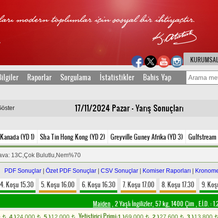
KURUMSA
ilgiler
Raporlar
Sorgulama
İstatistikler
Bahis Yap
17/11/2024 Pazar - Yarış Sonuçları
Göster
Kanada (YD 1)
Sha Tin Hong Kong (YD 2)
Greyville Guney Afrika (YD 3)
Gulfstream 
ava: 13C,Çok Bulutlu,Nem%70
PDF Sonuçlar
|
Özet PDF Sonuçlar
|
CSV Sonuçlar
|
Komiser Raporları
|
Kronome
4. Koşu 15.30
5. Koşu 16.00
6. Koşu 16.30
7. Koşu 17.00
8. Koşu 17.30
9. Koş
Maiden
, 2 Yaşlı İngilizler, 57 kg, 1400 Çim
,
E.İ.D. :
1.
Yetistirici Primi:
0
4.)
24.000
5.)
12.000
1.)
69.000
2.)
27.600
3.)
13.800
t
t
t
t
t
t