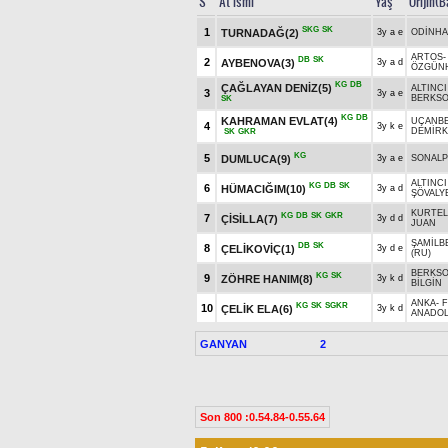
S
At İsmi
Yaş
Orijin(B
SKG
SK
1
TURNADAĞ(2)
3y a e
ODİNH
ARTOS
DB
SK
2
AYBENOVA(3)
3y a d
ÖZGÜN
KG
DB
ÇAĞLAYAN DENİZ(5)
ALTINCI
3
3y a e
BERKS
SK
KG
DB
KAHRAMAN EVLAT(4)
UÇANB
4
3y k e
DEMİRK
SK
GKR
KG
5
DUMLUCA(9)
3y a e
SONALP
ALTINCI
KG
DB
SK
6
HÜMACIĞIM(10)
3y a d
ŞÖVALY
KURTEL
KG
DB
SK
GKR
7
ÇİSİLLA(7)
3y d d
JUAN
ŞAMİLB
DB
SK
8
ÇELİKOVİÇ(1)
3y d e
(RU)
BERKSO
KG
SK
9
ZÖHRE HANIM(8)
3y k d
BİLGİN
ANKA
-
KG
SK
SGKR
10
ÇELİK ELA(6)
3y k d
ANADO
GANYAN
2
Son 800 :0.54.84-0.55.64