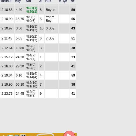
Derece
Gny
AGF
St
Fark
G. Çık.
HP
%21(1)
2.10.86
4,40
8
Boyun
59
%20(1)
%9(5)
Yarım
2.10.90
15,75
5
56
%9(6)
Boy
%16(3)
2.10.97
3,30
10
3 Boy
43
%19(2)
%20(2)
2.11.45
5,05
6
7 Boy
51
%19(3)
%9(6)
2.12.64
10,80
3
38
%9(5)
%4(7)
2.15.12
24,20
1
33
%3(7)
%2(8)
2.16.03
29,30
2
41
%2(8)
%15(4)
2.19.84
6,10
4
59
%14(4)
%2(10)
2.19.90
56,10
7
38
%1(10)
%2(9)
2.23.73
24,45
9
41
%2(9)