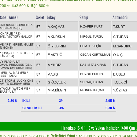
.200
4.)
3.600
5.)
1.800
t
t
t
Baba - Anne)
Sıklet
Jokey
Sahip
Antrenörü
RK (USA)
-
CORDELHIA
57
A.KAÇMAZ
H.ZAFER KURT
T.KURT
AUSTRALIA (GB)
CHARLIE (IRE)
-
57
A.KURŞUN
NİRGÜL TURGU
C.TURAN
IVE
/
VICTORY GALLOP
E (IRE)
-
GREEN GULET
57
Ö.YILDIRIM
CEM H. KEÇİK
M.SANDIKCI
N GÖNEN
 (USA)
-
CURE NOTICE
/
57
E.AKTUĞ
ÖZCAN KURTULMUŞ
Ö.U.ÇİL
KAN (USA)
VY FLAG (USA)
-
57
A.YILDIZ
KASIM TAŞKIRAN
C.TURAN
OMAN PRINCESS (GB)
/
ROMAN EMPEROR (IRE)
 (FR)
-
AL MAS (FR)
/
57
V.ABİŞ
DUYGU FATURA
E.USLU
 BEST (USA)
CT STORM
-
LUCKY ONE
57
G.ÖZÇELİK
SERTAÇ HATAS
T.ÇEKİCİ
AM TO SCREAM (IRE)
Y WOLF
-
WATCH ME
/
57
M.M.BİLGİN
M.ONUR KAÇAR
Y.ÖZTAŞ
EART (USA)
İKİLİ
3/4
2,30 ₺
2,95 ₺
SIRALI İKİLİ
3/4
5,30 ₺
Handikap 16 /H1
, 3 ve Yukarı İngilizler, 1400 Çim
Yetistirici Primi:
00
4.)
28.000
5.)
14.000
1.)
48.300
2.)
19.320
3.)
9.660
t
t
t
t
t
t