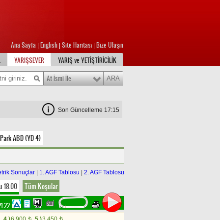
Ana Sayfa
English
Site Haritası
Bize Ulaşın
|
|
|
L
YARIŞSEVER
YARIŞ ve YETİŞTİRİCİLİK
At İsmi İle
Son Güncelleme 17:15
Park ABD (YD 4)
trik Sonuçlar
|
1. AGF Tablosu
|
2. AGF Tablosu
u 18.00
Tüm Koşular
21.22
4.)
6.900
5.)
3.450
t
t