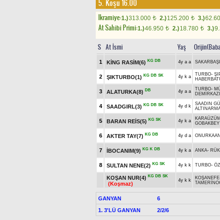
5. Koşu 16.00
Ikramiye:
1.)
313.000
2.)
125.200
3.)
62.6
t
t
At Sahibi Primi:
1.)
46.950
2.)
18.780
3.)
9
t
t
S
At İsmi
Yaş
Orijin(Bab
KG
DB
1
KİNG RASİM(6)
4y a a
SAKARBAŞ
TURBO
-
ŞI
KG
DB
SK
2
ŞIKTURBO(1)
4y k a
HABERBAT
TURBO
-
M
DB
3
ALATURKA(8)
4y a a
DEMİRKAZ
SAADIN G
KG
DB
SK
4
SAADGIRL(3)
4y d k
ALTINARM
KARAÜZÜ
KG
SK
5
BARAN REİS(5)
4y k a
GOBAKBEY
KG
DB
6
AKTER TAY(7)
4y d a
ONURKAA
KG
K
DB
7
İBOCANIM(9)
4y k a
ANKA
-
RÜK
KG
SK
8
SULTAN NENE(2)
4y k k
TURBO
-
ÖZ
KG
DB
SK
KOŞAN NUR(4)
KOŞANEFE
4y k k
TAMERİNO
(Koşmaz)
GANYAN
6
1. 3'LÜ GANYAN
2/2/6