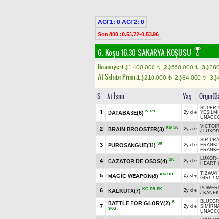
AGF1: 8 AGF2: 8
Son 800 :0.53.72-0.53.96
6. Koşu 16.30
SAKARYA KOŞUSU
Ikramiye:
1.)
1.400.000
2.)
560.000
3.)
28
t
t
At Sahibi Primi:
1.)
210.000
2.)
84.000
3.)
t
t
S
At İsmi
Yaş
Orijin(B
SUPER 
K
DB
1
DATABASE(6)
2y d e
YEŞİLMİ
UNACCO
VICTOIR
KG
SK
2
BRAIN BROOSTER(3)
2y a e
/
LUXOR
SIR PRA
SK
3
PUROSANGUE(11)
2y d e
FRANKLY
FRANKEL
LUXOR
-
SK
4
CAZATOR DE OSOS(4)
2y d e
HEART 
TIZWAY 
KG
DB
5
MAGIC WEAPON(8)
2y d e
GIRL
/
M
POWERS
KG
DB
SK
6
KALKÜTA(7)
2y d e
/
KANEK
BLUEGR
K
BATTLE FOR GLORY(2)
7
2y d e
SİMİRNA
SKG
UNACCO