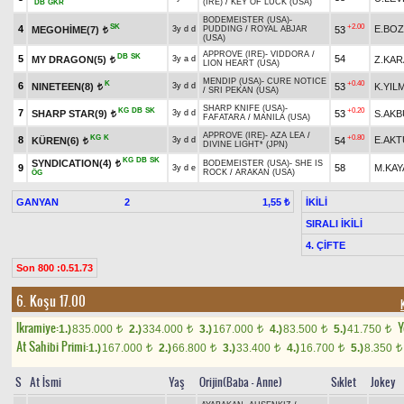
(IRE)
/
KEY OF LUCK (USA)
DB
GKR
BODEMEISTER (USA)
-
SK
+2.00
4
E.BO
MEGOHİME(7)
53
3y d d
PUDDING
/
ROYAL ABJAR
t
(USA)
APPROVE (IRE)
-
VIDDORA
/
DB
SK
5
54
MY DRAGON(5)
Z.KA
3y a d
t
LION HEART (USA)
MENDIP (USA)
-
CURE NOTICE
K
+0.40
6
NINETEEN(8)
53
K.YIL
3y d d
t
/
SRI PEKAN (USA)
SHARP KNIFE (USA)
-
KG
DB
SK
+0.20
7
SHARP STAR(9)
53
S.AKB
3y d d
t
FAFATARA
/
MANILA (USA)
APPROVE (IRE)
-
AZA LEA
/
KG
K
+0.80
8
E.AK
KÜREN(6)
54
3y d d
t
DIVINE LIGHT* (JPN)
KG
DB
SK
SYNDICATION(4)
BODEMEISTER (USA)
-
SHE IS
t
9
58
M.KAY
3y d e
ROCK
/
ARAKAN (USA)
ÖG
GANYAN
2
İKİLİ
1,55 ₺
SIRALI İKİLİ
4. ÇİFTE
Son 800 :0.51.73
6. Koşu 17.00
Ikramiye:
Y
1.)
835.000
2.)
334.000
3.)
167.000
4.)
83.500
5.)
41.750
t
t
t
t
t
At Sahibi Primi:
1.)
167.000
2.)
66.800
3.)
33.400
4.)
16.700
5.)
8.350
t
t
t
t
t
S
At İsmi
Yaş
Orijin(Baba - Anne)
Sıklet
Jokey