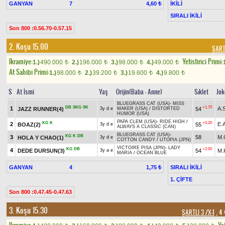
GANYAN
7
İKİLİ
4,60 ₺
SIRALI İKİLİ
Son 800 :0.56.70-0.57.15
2. Koşu 15.00
ŞART
Ikramiye:
Yetistirici Primi:
1.)
490.000
2.)
196.000
3.)
98.000
4.)
49.000
t
t
t
t
At Sahibi Primi:
1.)
98.000
2.)
39.200
3.)
19.600
4.)
9.800
t
t
t
t
S
At İsmi
Yaş
Orijin(Baba - Anne)
Sıklet
Jok
BLUEGRASS CAT (USA)
-
MISS
DB
SKG
SK
+1.70
1
A.
JAZZ RUNNER(4)
54
3y d e
MAKER (USA)
/
DISTORTED
HUMOR (USA)
PAPA CLEM (USA)
-
RIDE HIGH
/
KG
K
+0.20
2
E.
BOAZ(2)
55
3y d e
ALWAYS A CLASSIC (CAN)
BLUEGRASS CAT (USA)
-
KG
K
DB
3
58
M.
HOLA Y CHAO(1)
3y d e
COTTON CANDY
/
UTOPIA (JPN)
VICTOIRE PISA (JPN)
-
LADY
KG
DB
+2.00
4
DEDE DURSUN(3)
54
M.
3y a e
MARIA
/
OCEAN BLUE
GANYAN
4
SIRALI İKİLİ
1,75 ₺
1. ÇİFTE
Son 800 :0.47.45-0.47.63
3. Koşu 15.30
ŞARTLI 3 /X-1
, 4 