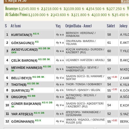
1. Koşu 14.30
Maid
Ikramiye:
Y
1.)
545.000
2.)
218.000
3.)
109.000
4.)
54.500
5.)
27.250
t
t
t
t
t
At Sahibi Primi:
1.)
109.000
2.)
43.600
3.)
21.800
4.)
10.900
5.)
5.450
t
t
t
t
t
S
At İsmi
Yaş
Orijin(Baba - Anne)
Sıklet
Jokey
BERKSOY
-
VERDİNAZ
/
KG
K
1
58
A.YIL
KURTATAN(7)
4y a a
AYABAKAN
ONURKAAN
-
MAVERA
/
KG
2
61
E.AK
GÖKSAGUN(1)
4y k a
YELHAN
KG
DB
SK
AKSOYLUCAN(2)
KÜÇÜK KAFKASLI
-
DURDEN
/
3
60
T.YIL
4y a a
KAIZBERT (RU)
GKR
KG
DB
SK
4
58
B.AK
ÇELİK BARON(4)
4y a a
UÇANBEY
-
HAFİZEM
/
ARASLI
KG
DB
MEVHİDE HANIM(10)
TAMERİNOĞLU
-
SEVİYE
/
5
57
M.KE
4y k k
HABERBATUR
SK
SAADIN GÜCÜ
-
EL HAMAME
/
KG
DB
SK
+0.30
6
BELLİ BEY(3)
55
Z.KA
4y d a
SERTAY
KG
DB
SK
7
54
THOTH(8)
K.YIL
4y a a
THOR
-
TONGA
/
GOBAKBEY
SK
+2.00
8
ŞUARYA(11)
55
K.GÖ
4y d k
TAYKUT
-
IŞINSOY
/
BİLGİN
ALTINÇEKİÇ
-
SEÇGÜL
/
KG
BB
9
58
A.SÖ
ÜRGÜP(9)
4y a a
ARASLI
KG
K
DB
GÜNER BAŞKAN(6)
SAADIN GÜCÜ
-
AŞKDEFTERİ
10
54
E.KO
4y d a
/
KAIZBERT (RU)
SK
ATEŞTOPU
-
YARKINBÜKE
/
KG
K
DB
11
52
YAR ATEŞİ(12)
S.YA
4y a k
ÖZGÜNHAN
VAKKAS
-
YAŞAGÜL
/
GENUINE
KG
K
+0.60
12
GÖRÜNHAN(5)
55
BERK
4y d a
RULER (US)