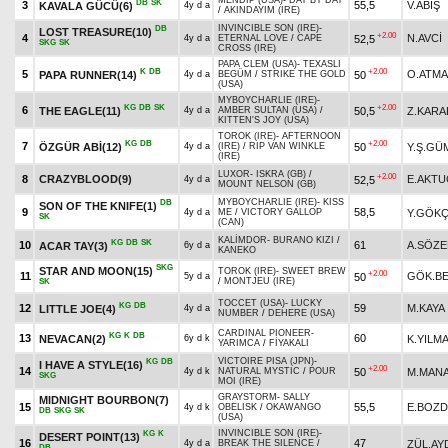
MENDIP (USA)
-
DAY BY DAY
DB
SK
3
55,5
V.ABİŞ
KAVALA GÜCÜ(6)
4y d a
/
AKINDAYIM (IRE)
INVINCIBLE SON (IRE)
-
DB
LOST TREASURE(10)
+2.00
4
N.AVCİ
52,5
4y d a
ETERNAL LOVE
/
CAPE
SKG
SK
CROSS (IRE)
PAPA CLEM (USA)
-
TEXASLI
K
DB
+2.00
5
O.ATM
PAPA RUNNER(14)
50
4y d a
BEGÜM
/
STRIKE THE GOLD
(USA)
MYBOYCHARLIE (IRE)
-
KG
DB
SK
+2.00
6
THE EAGLE(11)
50,5
Z.KARA
4y d a
AMBER SULTAN (USA)
/
KITTEN'S JOY (USA)
TOROK (IRE)
-
AFTERNOON
KG
DB
+2.00
7
ÖZGÜR ABİ(12)
50
Y.Ş.GÜ
4y d a
(IRE)
/
RIP VAN WINKLE
(IRE)
LUXOR
-
ISKRA (GB)
/
+2.00
8
CRAZYBLOOD(9)
E.AKT
52,5
4y d a
MOUNT NELSON (GB)
MYBOYCHARLIE (IRE)
-
KISS
DB
SON OF THE KNIFE(1)
9
58,5
Y.GÖK
4y d a
ME
/
VICTORY GALLOP
SK
(CAN)
KALİMDOR
-
BURANO KIZI
/
KG
DB
SK
10
61
A.SÖZ
ACAR TAY(3)
6y d a
KANEKO
SKG
STAR AND MOON(15)
TOROK (IRE)
-
SWEET BREW
+2.00
11
GÖK.B
50
5y d a
/
MONTJEU (IRE)
SK
TOCCET (USA)
-
LUCKY
KG
DB
12
59
M.KAYA
LITTLE JOE(4)
4y d a
NUMBER
/
DEHERE (USA)
CARDINAL PIONEER
-
KG
K
DB
13
60
NEVACAN(2)
K.YILM
6y d k
YARIMCA
/
FİYAKALI
VICTOIRE PISA (JPN)
-
KG
DB
I HAVE A STYLE(16)
+2.00
14
50
M.MAN
4y d k
NATURAL MYSTIC
/
POUR
SKG
MOI (IRE)
GRAYSTORM
-
SALLY
MIDNIGHT BOURBON(7)
15
55,5
E.BOZ
4y d k
OBELISK
/
OKAWANGO
DB
SKG
SK
(USA)
INVINCIBLE SON (IRE)
-
KG
K
DESERT POINT(13)
16
47
ZÜL.AY
4y d a
BREAK THE SILENCE
/
DB