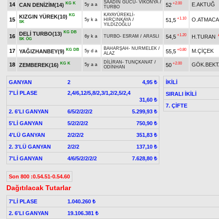
SAADIN GÜCÜ
-
VİKONYA
/
KG
K
+2.00
14
E.AKTUĞ
CAN DENİZİM(14)
52
5y a a
TURBO
KAYAYÜREKLİ
-
KG
KIZGIN YÜREK(10)
+1.10
15
O.ATMACA
51,5
5y k a
HIRÇINKAYA
/
SK
YILDIZOĞLU
KG
DB
DELİ TURBO(13)
+1.20
16
54,5
H.TURAN
6y k a
TURBO
-
ESRAM
/
ARASLI
SK
ÖG
BAHARŞAH
-
NURMELEK
/
KG
DB
+0.80
17
M.ÇİÇEK
YAĞIZHANBEY(9)
55,5
5y d a
ALAZ
DİLİRAN
-
TUNÇKANAT
/
KG
K
+2.00
18
GÖK.BEKT
ZEMBEREK(16)
50
5y a a
ODİNHAN
GANYAN
2
İKİLİ
4,95 ₺
7'Lİ PLASE
2,4/6,12/5,8/2,3/1,2/2,5/2,4
SIRALI İKİLİ
31,60 ₺
7. ÇİFTE
2. 6'LI GANYAN
6/5/2/2/2/2
5.299,93 ₺
5'Lİ GANYAN
5/2/2/2/2
750,90 ₺
4'LÜ GANYAN
2/2/2/2
351,83 ₺
2. 3'LÜ GANYAN
2/2/2
137,10 ₺
7'Lİ GANYAN
4/6/5/2/2/2/2
7.628,80 ₺
Son 800 :0.54.51-0.54.60
Dağıtılacak Tutarlar
7'Lİ PLASE
1.040.260 ₺
2. 6'LI GANYAN
19.106.381 ₺