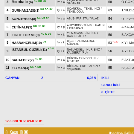
FATİH AĞA
-
CADALOZ
/
KG
DB
SK
3
58
O.GÖK
ÖN BİRLİK(6)
4y k a
SAĞANAK
UÇANKRAL
-
TEKELİ KIZI
/
KG
DB
SK
4
63
T.YILDI
GÜRHANZADE(1)
4y a a
TEKELİOĞLU
KG
DB
SK
5
54
SONZEYBEK(8)
U.LEVE
4y a a
ABUŞ
-
PARİSTA
/
YALAZ
ALPYÜREK
-
SÜMBÜLHATUN
KG
DB
SK
6
58
A.KAÇM
ÇETİNALP(3)
4y a g
/
AYABAKAN
YILMABAŞAR
-
İNCİSU
/
KG
K
DB
7
56
B.AKÇA
FIGHT FOR ME(9)
4y k k
HABERBATUR
BİÇER
-
ALTINSERÇE
/
DB
+0.60
8
HASBAHÇELİM(10)
53
K.YILM
4y a k
ŞÖVALYE
KG
K
İSTANBUL GÜZELİ(11)
NASUHOĞLU
-
NURİŞKIZ
/
9
56
A.YILDI
4y a k
KAIZBERT (RU)
GÜRSU
-
EZİNEGELİNİ
/
KG
SK
10
58
E.AKTU
SAHAFBEY(7)
4y a a
İZBATUR
DİLİRAN
-
OKLUBALKIZI
/
KG
K
DB
11
55
FLYMAN(4)
B.ÇIĞLA
4y k a
YAŞARCIK
GANYAN
2
İKİLİ
6,25 ₺
SIRALI İKİLİ
6. ÇİFTE
Son 800 :0.56.63-0.56.81
8. Koşu 18.00
Handikap 16/DH