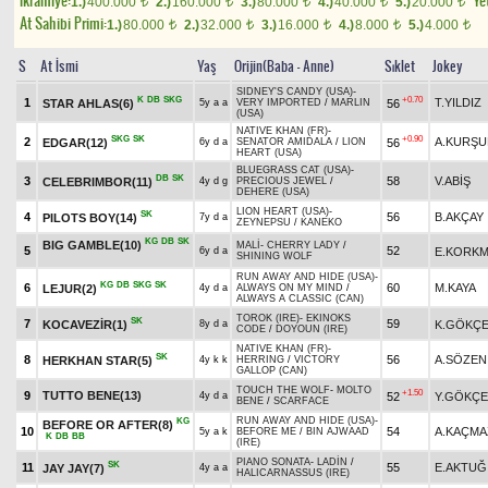
Ikramiye:
Yet
1.)
400.000
2.)
160.000
3.)
80.000
4.)
40.000
5.)
20.000
t
t
t
t
t
At Sahibi Primi:
1.)
80.000
2.)
32.000
3.)
16.000
4.)
8.000
5.)
4.000
t
t
t
t
t
S
At İsmi
Yaş
Orijin(Baba - Anne)
Sıklet
Jokey
SIDNEY'S CANDY (USA)
-
K
DB
SKG
+0.70
1
T.YILDIZ
STAR AHLAS(6)
56
5y a a
VERY IMPORTED
/
MARLIN
(USA)
NATIVE KHAN (FR)
-
SKG
SK
+0.90
2
A.KURŞU
EDGAR(12)
56
6y d a
SENATOR AMIDALA
/
LION
HEART (USA)
BLUEGRASS CAT (USA)
-
DB
SK
3
58
V.ABİŞ
CELEBRIMBOR(11)
4y d g
PRECIOUS JEWEL
/
DEHERE (USA)
LION HEART (USA)
-
SK
4
56
B.AKÇAY
PILOTS BOY(14)
7y d a
ZEYNEPSU
/
KANEKO
KG
DB
SK
BIG GAMBLE(10)
MALİ
-
CHERRY LADY
/
5
52
E.KORK
6y d a
SHINING WOLF
RUN AWAY AND HIDE (USA)
-
KG
DB
SKG
SK
6
60
M.KAYA
LEJUR(2)
4y d a
ALWAYS ON MY MIND
/
ALWAYS A CLASSIC (CAN)
TOROK (IRE)
-
EKINOKS
SK
7
59
KOCAVEZİR(1)
K.GÖKÇ
8y d a
CODE
/
DOYOUN (IRE)
NATIVE KHAN (FR)
-
SK
8
56
A.SÖZEN
HERKHAN STAR(5)
4y k k
HERRING
/
VICTORY
GALLOP (CAN)
TOUCH THE WOLF
-
MOLTO
+1.50
9
TUTTO BENE(13)
52
Y.GÖKÇE
4y d a
BENE
/
SCARFACE
RUN AWAY AND HIDE (USA)
-
KG
BEFORE OR AFTER(8)
10
54
A.KAÇMA
5y a k
BEFORE ME
/
BIN AJWAAD
K
DB
BB
(IRE)
PIANO SONATA
-
LADİN
/
SK
11
55
E.AKTUĞ
JAY JAY(7)
4y a a
HALICARNASSUS (IRE)