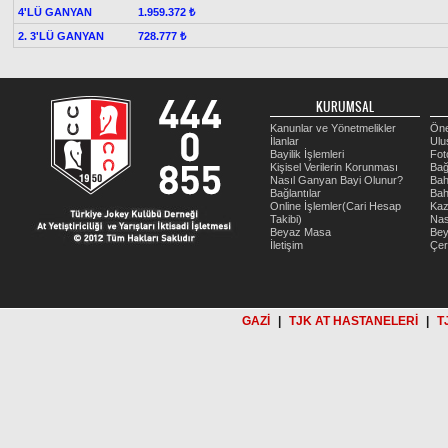
4'LÜ GANYAN
1.959.372 ₺
2. 3'LÜ GANYAN
728.777 ₺
KURUMSAL
Kanunlar ve Yönetmelikler
Öne
İlanlar
Ulu
Bayilik İşlemleri
Fot
Kişisel Verilerin Korunması
Bağ
Nasıl Ganyan Bayi Olunur?
Bah
Bağlantılar
Bah
Online İşlemler(Cari Hesap
Kaz
Takibi)
Nas
Beyaz Masa
Be
İletişim
Çer
GAZİ
|
TJK AT HASTANELERİ
|
T