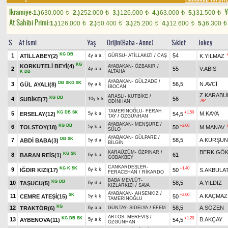
Ikramiye:
Y
1.)
630.000
2.)
252.000
3.)
126.000
4.)
63.000
5.)
31.500
t
t
t
t
t
At Sahibi Primi:
1.)
126.000
2.)
50.400
3.)
25.200
4.)
12.600
5.)
6.300
t
t
t
t
t
S
At İsmi
Yaş
Orijin(Baba - Anne)
Sıklet
Jokey
KG
DB
1
54
ATİLLABEY(2)
K.YILMAZ
4y a a
GÜRSU
-
ATİLLAKIZI
/
CAŞ
KG
KORKUTELİ BEYİ(4)
AYABAKAN
-
ÖZBAKIR
/
2
55
V.ABİŞ
4y a a
ALTAHA
K
DB
AYABAKAN
-
GÜLZADE
/
DB
SKG
SK
3
56,5
N.AVCİ
GÜL AYALI(8)
6y a k
İBOCAN
Z.KARABU
ARASLI
-
KUTBİKE
/
KG
DB
4
56
SUBİKE(7)
10y k k
AP
ODİNHAN
TAMERİNOĞLU
-
FERAH
KG
DB
SK
+1.50
5
M.KAYA
ERSELAY(12)
54,5
5y k a
TAY
/
ÖZGÜNHAN
AYABAKAN
-
MENŞURE
/
KG
DB
+2.00
6
TOLSTOY(18)
50
M.MANAV
5y k a
SÜLO
AYABAKAN
-
GÜLPARE
/
DB
SK
7
58,5
A.KURŞUN
ABDİ BABA(3)
5y d a
BİLGİN
BERK.GÖ
KARAÜZÜM
-
ÖZPINAR
/
KG
SK
8
61
BARAN REİS(1)
6y k a
GOBAKBEY
CANKARDEŞLER
-
KG
K
SK
+1.40
9
IĞDIR KIZI(17)
50
S.AKBULA
6y k k
FERACEHAN
/
RİKARDO
BABA MEVLÜT
-
KG
DB
10
58,5
A.YILDIZ
TAŞUCU(5)
6y d a
KIZLARKIZI
/
SAVA
AYABAKAN
-
AHSENKIZ
/
SK
+2.00
11
A.KAÇMAZ
CEMRE ATEŞİ(15)
50
5y k k
TAMERİNOĞLU
KG
12
58,5
A.SÖZEN
TRAKTÖR(6)
6y a a
GÜNTAY
-
SİDELYA
/
EFEM
ARTOS
-
MEREVİŞ
/
KG
DB
SK
+1.20
13
B.AKÇAY
AYBENOVA(11)
54,5
5y a k
ÖZGÜNHAN