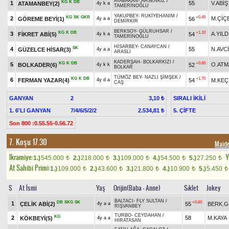
AYABAKAN
-
AHSENKIZ
/
KG
K
DB
1
55
V.ABİŞ
ATAMANBEY(2)
4y k a
TAMERİNOĞLU
YAKUPBEY
-
RUKİYEHANIM
/
KG
SK
GKR
+0.40
2
M.ÇİÇ
GÖREME BEYİ(1)
56
4y a a
DEMİRKIR
BERKSOY
-
GÜLRUHSAR
/
KG
K
DB
+1.10
3
A.YILD
FİKRET ABİ(5)
54
4y k a
TAMERİNOĞLU
HİSARBEY
-
CANAYCAN
/
SK
4
55
N.AVCİ
GÜZELCE HİSAR(3)
4y a a
ARASLI
KADERŞAH
-
BOLKARKIZI
/
KG
K
DB
+0.60
5
O.ATM
BOLKADER(6)
52
4y k k
BOLKAR
TÜMÖZ BEY
-
NAZLI ŞİMŞEK
/
KG
K
DB
+1.70
6
FERMAN YAZAR(4)
54
M.KEÇ
4y d a
CAŞ
GANYAN
2
SIRALI İKİLİ
3,10 ₺
1. 6'LI GANYAN
7/4/6/5/2/2
5. ÇİFTE
2.534,81 ₺
Son 800 :0.55.55-0.56.72
7. Koşu 17.30
Maid
Ikramiye:
Y
1.)
545.000
2.)
218.000
3.)
109.000
4.)
54.500
5.)
27.250
t
t
t
t
t
At Sahibi Primi:
1.)
109.000
2.)
43.600
3.)
21.800
4.)
10.900
5.)
5.450
t
t
t
t
t
S
At İsmi
Yaş
Orijin(Baba - Anne)
Sıklet
Jokey
BALTACI
-
FLY SULTAN
/
DB
SKG
SK
+0.60
1
ÇELİK ABİ(2)
55
BERK.
4y a a
RIŞVANBEY
TURBO
-
CEYDAHAN
/
KG
2
58
M.KAYA
KÖKBEYİ(5)
4y a a
HİRATASAN