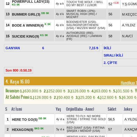
POWERFULL LADY(15)
TOUCH THE WOLF
-
I WILL
+0.30
12
52
Y.Ş.GÜM
4y a k
KG
SK
DO MY BEST
/
LUXOR
SMART ROBIN (JPN)
-
DB
SK
13
56
BUMMER GIRL(3)
M.KEÇEC
4y d k
MUSICAL HIGH (IRE)
/
MOZART
BODEMEISTER (USA)
-
K
SK
14
56
A.YILDIZ
BODE A WINNER(4)
4y d k
SAILINGINFORTHEWIN
(USA)
/
MIZZEN MAST (USA)
AUTHORIZED (IRE)
-
KG
SK
15
58
N.AVCİ
SUICIDE KING(9)
4y d a
AVODALE (IRE)
/
LAWMAN
(FR)
GANYAN
6
İKİLİ
7,15 ₺
SIRALI İKİLİ
2. ÇİFTE
Son 800 :0.50.19
4. Koşu 16.00
Handikap 1
Ikramiye:
Y
1.)
630.000
2.)
252.000
3.)
126.000
4.)
63.000
5.)
31.500
t
t
t
t
t
At Sahibi Primi:
1.)
126.000
2.)
50.400
3.)
25.200
4.)
12.600
5.)
6.300
t
t
t
t
t
S
At İsmi
Yaş
Orijin(Baba - Anne)
Sıklet
Jokey
HERE TO FLY
-
NO MORE
DB
SK
1
56,5
A.YILDI
HERE TO GO(5)
4y d a
STRIKE
/
STRIKE THE GOLD
(USA)
RED GIANT (USA)
-
FIRTINA
SKG
SK
2
57
A.KAÇ
HEXAGON(8)
5y d a
ŞİMŞEK
/
MENDIP (USA)