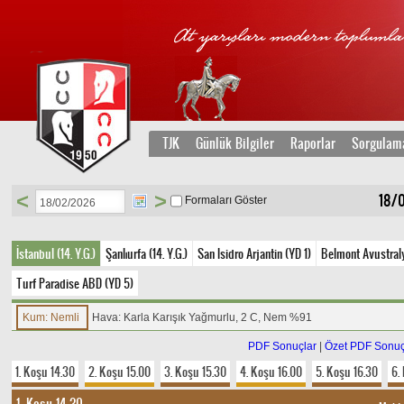
TJK
Günlük Bilgiler
Raporlar
Sorgulam
<
>
18/
Formaları Göster
İstanbul (14. Y.G.)
Şanlıurfa (14. Y.G.)
San Isidro Arjantin (YD 1)
Belmont Avustral
Turf Paradise ABD (YD 5)
Kum: Nemli
Hava: Karla Karışık Yağmurlu, 2 C, Nem %91
PDF Sonuçlar
|
Özet PDF Sonuç
1. Koşu 14.30
2. Koşu 15.00
3. Koşu 15.30
4. Koşu 16.00
5. Koşu 16.30
6.