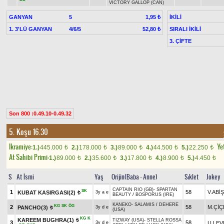
VICTORY GALLOP (CAN)
GANYAN
5
İKİLİ
1,95 ₺
1. 3'LÜ GANYAN
4/6/5
SIRALI İKİLİ
52,80 ₺
3. ÇİFTE
Son 800 :0.49.10-0.49.32
5. Koşu 16.30
Ikramiye:
Yet
1.)
445.000
2.)
178.000
3.)
89.000
4.)
44.500
5.)
22.250
t
t
t
t
t
At Sahibi Primi:
1.)
89.000
2.)
35.600
3.)
17.800
4.)
8.900
5.)
4.450
t
t
t
t
t
S
At İsmi
Yaş
Orijin(Baba - Anne)
Sıklet
Jokey
CAPTAIN RIO (GB)
-
SPARTAN
SK
1
58
V.ABİŞ
KUBAT KASIRGASI(2)
3y a e
t
BEAUTY
/
BOSPORUS (IRE)
KANEKO
-
SALAMIS
/
DEHERE
KG
SK
ÖG
2
58
M.ÇİÇ
PANCHO(3)
3y d e
t
(USA)
KG
K
KAREEM BUGHRA(1)
TIZWAY (USA)
-
STELLA ROSSA
t
3
58
U.LE
3y d e