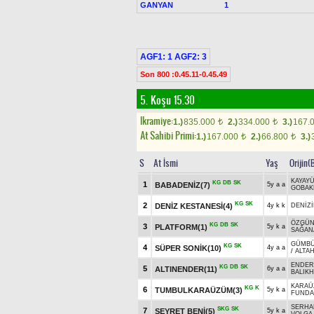
GANYAN
1
AGF1: 1 AGF2: 3
Son 800 :0.45.11-0.45.49
5. Koşu 15.30
Ikramiye:
1.)
835.000
2.)
334.000
3.)
167.
t
t
At Sahibi Primi:
1.)
167.000
2.)
66.800
3.)
t
t
S
At İsmi
Yaş
Orijin(
KAYAY
KG
DB
SK
1
BABADENİZ(7)
5y a a
GOBAK
KG
SK
2
DENİZ KESTANESİ(4)
4y k k
DENİZ
ÖZGÜ
KG
DB
SK
3
PLATFORM(1)
5y k a
SAĞAN
GÜMB
KG
SK
4
SÜPER SONİK(10)
4y a a
/
ALTA
ENDER
KG
DB
SK
5
ALTINENDER(11)
6y a a
BALIK
KARA
KG
K
6
TUMBULKARAÜZÜM(3)
5y k a
FUNDA
SERHA
SKG
SK
7
SEYRET BENİ(5)
5y k a