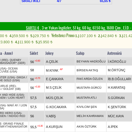
SIRALI İKİLİ
4/7
65,65 ₺
ŞARTLI 4
, 3 ve Yukarı İngilizler, 51 kg, 60 kg, 61.50 kg, 1600 Çim
,
E.İ.D. :
Yetistirici Primi:
000
4.)
59.500
5.)
29.750
1.)
107.100
2.)
42.840
3.)
21.4
t
t
t
t
t
23.800
4.)
11.900
5.)
5.950
t
t
t
ba - Anne)
Sıklet
Jokey
Sahip
Antrenörü
 (IRE)
-
QUENBY
+0.60
A.ÇELİK
BEYHAN HADİOĞLU
İ.KÖROĞLU
56
BASSADOR* (GER)
USA)
-
OCEAN
AP
58
M.ÖRTÜNÇ
M.KIYAK
BİRSEN AKTAŞ
CUVEE (USA)
TER (USA)
-
GIKGA
/
+0.70
E.ÇANKAYA
FAKİ ARDA ÖZLEN
İB.B.OĞULLARI
56
HE GOLD (USA)
RLIE (IRE)
-
+0.30
M.S.ÇELİK
H.KARATAŞ
56
MUSTAFA GÜRCÜ
S
/
GOLDAT (GB)
 AND HIDE (USA)
-
57,5
MÜS.ÇELİK
MUSTAFA ATLI
S.GÜRKAN
NEM
/
LION HEART
USA)
-
MAVİ AY
/
LION
57,5
G.KOCAKAYA
KIVILCIM ŞEN
K.ŞENTÜRK
SA)
RD HERO (USA)
-
56
V.ABİŞ
MELİH KAHRAMAN
MÜC.KAYA
UGEN
/
INDIGO RED
E
-
GRAND FINALE
+0.30
A.KURŞUN
AKIN ÖZTÜRK
A.İPEK
55,5
ENRYTHENAVIGATOR