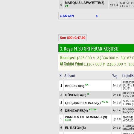
MARQUIS LAFAYETTE(8)
NATIVE K
9
4y k a
DB
/
LION HE
GANYAN
4
Son 800 :0.47.90
3. Koşu 14.30
SRI PEKAN KOŞUSU
Ikramiye:
1.)
835.000
2.)
334.000
3.)
167.
t
t
At Sahibi Primi:
1.)
167.000
2.)
66.800
3.)
t
t
S
At İsmi
Yaş
Orijin(B
MENDIP
SK
1
BELLEZA(6)
2y d d
(AUS)
/
(AUS)
HEP BE
K
2
GÜVENİKA(8)
2y a d
LION
/
B
SHARPA
KG
K
3
ÇELÇIRN FIRTINASI(7)
2y d d
FONG (
SATONO
KG
SK
4
DENİZARES(4)
2y d e
SCARF
WARDEN OF ROMANCE(9)
NATIVE 
5
2y a d
KG
K
WORLD
ELARQA
6
EL RATON(5)
2y d e
UNACCO