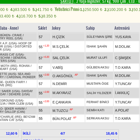
ŞARTLI 1
, 2 Yaşlı İngilizler, 57 kg, 900 Çim
,
E.İ.D. :
0
Yetistirici Primi:
000
4.)
83.500
5.)
41.750
1.)
250.500
2.)
100.200
3.)
50.
t
t
t
t
t
33.400
4.)
16.700
5.)
8.350
t
t
t
(Baba - Anne)
Sıklet
Jokey
Sahip
Antrenörü
RBÜKEN
-
CRAVE
/
57
H.ÇİZİK
SÜLEYMAN ŞİRE
YUS.KAYA
RY REEL (USA)
 A.P. (USA)
-
HOOP OF
+1.20
M.S.ÇELİK
İSHAK ŞAHİN
M.DOLAK
55
R (USA)
/
DISTORTED
 (USA)
RASS CAT (USA)
-
+0.20
SAL.ÇELİK
MURAT ULUFİ
C.ŞİMŞEK
57
ISCHIM
/
GENERAL
ERS (USA)
 MOTH (IRE)
-
ROHAN
/
57
V.ABİŞ
GÜLBEN AKSU
T.O.KARA
HEART (USA)
ETTE (AUS)
-
SEA AND
+2.00
AP
İSHAK ŞAHİN
M.DOLAK
55
O.AKGÖNÜL
RY
/
CARDINAL PIONEER
SE
-
QUEEN FAIRY
/
57
N.DEMİR
MUSTAFA ÖGE
Y.TUNCAY
VE (IRE)
 SAVER (USA)
-
DAYDAY
+2.00
M.AKYAVUZ
İ.AKKILIÇ
55
SALİH YILDIZER
 DAY
/
DEHERE (USA)
EGROUND (USA)
-
+2.00
E.ÇANKAYA
FERHAT BİNİCİ
Y.TUNCAY
55
LYA
/
PAPA CLEM (USA)
KO
-
ŞEKER HANIM
/
AP
55
SEMİH KATI
A.POLAT
M.TUZCU
RY GALLOP (CAN)
CHARLIE (IRE)
-
BEYZAM
AP
55
SERKAN AKSU
T.O.KARA
BÜN.POLAT
TAIN CAT (USA)
İKİLİ
4/7
12,60 ₺
18,45 ₺