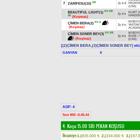
RUNNER
DB
7
ZARİFESU(10)
2y d d
PROPO
(USA)
KG
DB
BEAUTIFUL LIGHT(1)
KLIMT (
2y d e
HAKEEM
SK
(Koşmaz)
MYBOYC
KG
K
ÇİMEN BERA(2)
2y d e
VASTANY
(Koşmaz)
ACADEM
KG
DB
MYBOYC
ÇİMEN SONER BEY(3)
2y d e
ROSE
/
(Koşmaz)
(CAN)
[(2)ÇİMEN BERA,(3)ÇİMEN SONER BEY]
ekür
GANYAN
6
AGF: 4
Son 800 :0.45.44
4. Koşu 15.00
SRI PEKAN KOŞUSU
Ikramiye:
1.)
835.000
2.)
334.000
3.)
167.
t
t