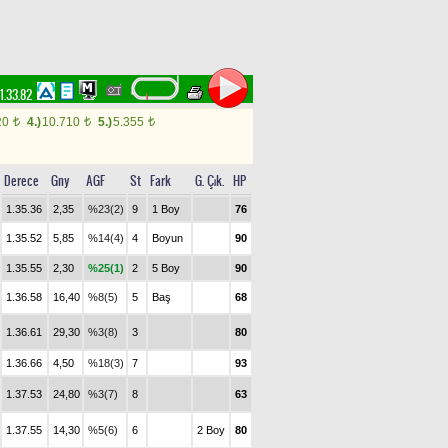
1.33.82
20
4.)
10.710
5.)
5.355
t
t
t
Derece
Gny
AGF
St
Fark
G. Çık.
HP
1.35.36
2,35
%23(2)
9
1 Boy
76
1.35.52
5,85
%14(4)
4
Boyun
90
1.35.55
2,30
%25(1)
2
5 Boy
90
1.36.58
16,40
%8(5)
5
Baş
68
1.36.61
29,30
%3(8)
3
80
1.36.66
4,50
%18(3)
7
93
1.37.53
24,80
%3(7)
8
63
1.37.55
14,30
%5(6)
6
2 Boy
80