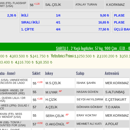
HAN (FR)
-
FLAGSHIP
+1.20
SAL.ÇELİK
ATALAY TURAN
K.KORKMAZ
56
ART (USA)
İKİLİ
1/4
PLASE
2,35 ₺
9,00 ₺
SIRALI İKİLİ
4/1
PLASE
16,65 ₺
1. ÇİFTE
4/4
ÜÇLÜ BAH
77,50 ₺
ŞARTLI 1
, 2 Yaşlı İngilizler, 57 kg, 900 Çim
,
E.İ.D. :
0
Yetistirici Primi:
000
4.)
83.500
5.)
41.750
1.)
250.500
2.)
100.200
3.)
50.
t
t
t
t
t
33.400
4.)
16.700
5.)
8.350
t
t
t
aba - Anne)
Sıklet
Jokey
Sahip
Antrenörü
 (USA)
-
UMNEEYATEE
+1.00
M.S.ÇELİK
İSHAK ŞAHİN
MER.KORKMAZ
55
ENCOSTA DE LAGO
RABER
-
ANGEL OF
AP
55
HASAN GÜVEN
S.ALTUNBAŞ
M.UYAR
USHRANGER (IRE)
-
QUENN LALA
/
DR
+1.80
H.ÇİZİK
SEYDİ AKYILDIRIM
E.ÇETİNKURT
55
USA)
 ARES (JPN)
-
DULAD
/
57
A.ÇELİK
GÖKHAN GÖKBAY
T.O.KARA
ACE
KHAN (FR)
-
MISS
AP
55
ERAY KOKTAY
MER.KORKMAZ
SERH.ÇELİK
/
MENDIP (USA)
M (GB)
-
TONYA
/
+0.50
AP
MEHMET ALİ KATI
A.POLAT
57
O.AKGÖNÜL
UNTED FOR (USA)