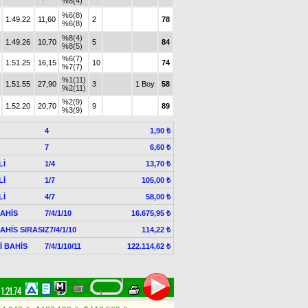
%8(4)
%6(8)
1.49.22
11,60
2
78
%6(8)
%8(4)
1.49.26
10,70
5
84
%8(5)
%6(7)
1.51.25
16,15
10
74
%7(7)
%1(11)
1.51.55
27,90
3
1 Boy
58
%2(11)
%2(9)
1.52.20
20,70
9
89
%3(9)
4
1,90 ₺
7
6,60 ₺
Lİ
1/4
13,70 ₺
Lİ
1/7
105,00 ₺
Lİ
4/7
58,00 ₺
AHİS
7/4/1/10
16.675,95 ₺
AHİS SIRASIZ
7/4/1/10
114,22 ₺
Lİ BAHİS
7/4/1/10/11
122.114,62 ₺
1.21.74