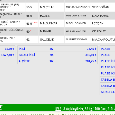
.2
 DE FAUST (FR)
-
55,5
M.S.ÇELİK
MUSTAFA ÖZYAZICI
SER.DOĞAN
HADİSE
/
RBEY
BAŞI
-
DİLAHATUN
/
58,5
H.ÇİZİK
MÜSLÜM BAKAY
K.KORKMAZ
N
N GÜCÜ
-
BADRA
/
+2.00
M.N.SUNKAR
BİROL SÖKMEN
İ.ÇEÇAN
53,5
BATUR
ÜREKLİ
-
GÜLGÜNKIZ
/
+2.00
M.BAYIR
CE.POLAT
50
HASAN YAVUZEL
Y
ÜREKLİ
-
İZLİ
/
61
SAL.ÇELİK
NUSRET DOĞAN
M.A.CANPOLATLI
AK
İKİLİ
4/7
PLASE
31,70 ₺
73,45 ₺
SIRALI İKİLİ
7/4
PLASE
1.677,40 ₺
316,10 ₺
4. ÇİFTE
1/7
PLASE İKİ
281,75 ₺
PLASE İKİ
PLASE İKİ
TABELA B
TABELA B
SIRALI 5 
KV-8
, 3 Yaşlı İngilizler, 58 kg, 1400 Çim
,
E.İ.D. :