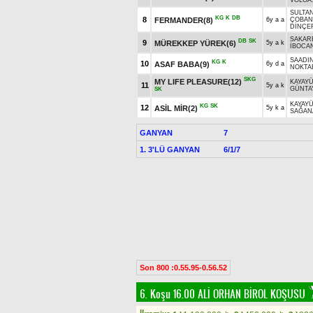
VOLGA
SULTAN
KG
K
DB
8
FERMANDER(8)
6y a a
ÇOBAN
DİNÇE
SAKAR
DB
SK
9
MÜREKKEP YÜREK(6)
5y a k
İBOCA
SAADI
KG
K
10
ASAF BABA(9)
6y d a
NOKTA
SKG
MY LIFE PLEASURE(12)
KAYAY
11
5y a k
GÜNTA
SK
KAYAY
KG
SK
12
ASİL MİR(2)
5y k a
SAĞAN
GANYAN
7
1. 3'LÜ GANYAN
6/1/7
Son 800 :0.55.95-0.56.52
6. Koşu 16.00
ALİ ORHAN BİROL KOŞUSU