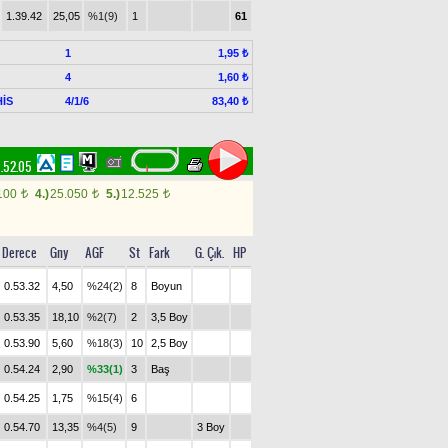
1.39.42
25,05
%1(9)
1
61
1
1,95 ₺
4
1,60 ₺
İS
4/1/6
83,40 ₺
.52.05
100
4.)
25.050
5.)
12.525
t
t
t
Derece
Gny
AGF
St
Fark
G. Çık.
HP
0.53.32
4,50
%24(2)
8
Boyun
0.53.35
18,10
%2(7)
2
3,5 Boy
0.53.90
5,60
%18(3)
10
2,5 Boy
0.54.24
2,90
%33(1)
3
Baş
0.54.25
1,75
%15(4)
6
0.54.70
13,35
%4(5)
9
3 Boy