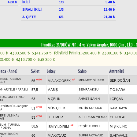
İKİLİ
1/3
4,00 ₺
5,40 ₺
SIRALI İKİLİ
1/3
13,40 ₺
3. ÇİFTE
6/1
21,30 ₺
Handikap 21/DHÖW /H1
, 4 ve Yukarı Araplar, 1600 Çim
,
E.İ.D. :
1
Yetistirici Primi:
000
4.)
83.500
5.)
41.750
1.)
200.400
2.)
80.160
3.)
40.0
t
t
t
t
t
33.400
4.)
16.700
5.)
8.350
t
t
t
Baba - Anne)
Sıklet
Jokey
Sahip
Antrenörü
ÜREKLİ
-
CESİKA
/
+0.80
AP
MEHMET DİLBER
SER.DOĞAN
55
M.A.AKGÖBEK
BEY
57,5
V.ABİŞ
SEMRA AKSU
T.O.KARA
İM
-
ARYELE
/
ARASLI
NHAN
-
ANCELİNA
/
63
A.ÇELİK
AHMET ŞAHİN
İ.ÇEÇAN
AK
ÜRGÜMBÜR
-
KOŞKIZ
+2.00
MÜS.ÇELİK
METİN KORUCU
RAM. KAYA
51
HA
EFE
-
ALBİNA
/
+2.00
U.TEMUR
ALİ ERKAN YILMAZ
CE.POLAT
53
HAN
ÜZÜM
-
TUMBUL
AP
58,5
REŞİT TUMBUL
M.Ş.KILINÇ
İSM.YILDIRIM
/
DEHA
NTAY
-
İRGÜN
/
60
M.AKYAVUZ
SUPHİ AKYAVUZ
S.AKYAVUZ