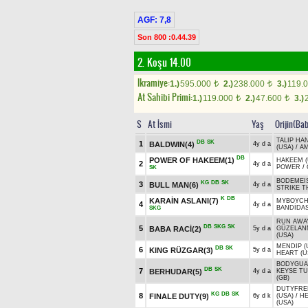
AGF: 7,8
Son 800 :0.44.39
2. Koşu 14.00
Ikramiye:
1.)
595.000
2.)
238.000
3.)
119.
t
t
At Sahibi Primi:
1.)
119.000
2.)
47.600
3.)
t
t
S
At İsmi
Yaş
Orijin(Ba
TALIP HAN
DB
SK
1
BALDWIN(4)
4y d a
(USA)
/
AM
DB
POWER OF HAKEEM(1)
HAKEEM (
2
4y d a
POWER
/
SK
BODEMEIS
KG
DB
SK
3
BULL MAN(6)
4y d a
STRIKE T
K
DB
KARAİN ASLANI(7)
MYBOYCHA
4
4y d a
BANDİDA
SKG
RUN AWAY
DB
SKG
SK
5
BABA RACİ(2)
5y d a
GÜZELAN
(USA)
MENDIP (
DB
SK
6
KING RÜZGAR(3)
5y d a
HEART (U
BODYGUA
DB
SK
7
BERHUDAR(5)
4y d a
KEYSE T
(GB)
DUTYFRE
KG
DB
SK
8
FINALE DUTY(9)
6y d k
(USA)
/
H
(USA)