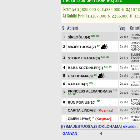
1. Koşu 13.30
SRI PEKAN KOŞUSU
Ikramiye:
1.)
835.000
2.)
334.000
3.)
167.
t
t
At Sahibi Primi:
1.)
167.000
2.)
66.800
3.)
t
t
S
At İsmi
Yaş
Orijin
DEMİ
KG
SK
1
ŞİREOĞLU(4)
2y d e
COUNT
HONOR
SK
2
MAJESTUOSA(7)
2y d d
COLOU
HUMOR
BLUEG
KG
SK
3
STORM CHASER(3)
2y k e
TWOB
QUART
TIGER
KG
SK
4
BABA SÖZDİNLER(1)
2y d e
LION 
EPAUL
SK
5
OKLOHAMA(8)
2y d d
VICTO
FINES
KG
6
RADAGIA(2)
2y a e
APPRO
KG
PRINCESS ALEXANDRA(9)
SUPER
7
2y a d
DİDAY
DB
SK
BATTL
SK
8
RUN FOR US(10)
2y d d
KORDE
KANE
CARITA LINDA(5)
(Koşmaz)
2y d d
VICTO
MYBOY
K
ÇİMEN LİYA(6)
(Koşmaz)
2y d d
/
MOUN
[(7)MAJESTUOSA,(8)OKLOHAMA]
eküridir.
GANYAN
4