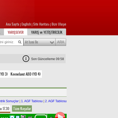
Ana Sayfa
English
Site Haritası
Bize Ulaşın
|
|
|
L
YARIŞSEVER
YARIŞ ve YETİŞTİRİCİLİK
At İsmi İle
Son Güncelleme 09:58
YD 3)
Keeneland ABD (YD 4)
trik Sonuçlar
|
1. AGF Tablosu
|
2. AGF Tablosu
u 17.30
Tüm Koşular