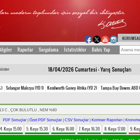
KURUMSA
ilgiler
Raporlar
Sorgulama
İstatistikler
Bahis Yap
18/04/2026 Cumartesi - Yarış Sonuçları
Göster
.)
Selangor Malezya (YD 1)
Kenilworth Guney Afrika (YD 2)
Tampa Bay Downs ABD (
 13 C , ÇOK BULUTLU , NEM %80
PDF Sonuçlar
|
Özet PDF Sonuçlar
|
CSV Sonuçlar
|
Komiser Raporları
|
Kronome
4. Koşu 15.00
5. Koşu 15.30
6. Koşu 16.00
7. Koşu 16.30
8. Koşu 17.00
9. Koş