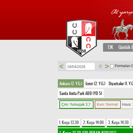
TJK
Günlük B
<
>
Formaları 
Ankara (2. Y.G.)
İzmir (2. Y.G.)
Diyarbakır (1. Y.G
Santa Anita Park ABD (YD 5)
Çim: Yumuşak 3,7
Kum: Normal
Hava:
1. Koşu 13.30
2. Koşu 14.00
3. Koşu 14.30