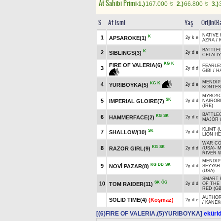
At Sahibi Primi:
1.)
167.000
2.)
66.800
3.)
t
t
S
At İsmi
Yaş
Orijin(B
NATIVE 
K
1
APSAROKE(1)
2y k e
AZRA
/
BATTLE
K
2
SIBLINGS(3)
2y d e
CELALİ
KG
K
FIRE OF VALERIA(6)
FEARLES
3
2y d d
GİBİ
/
H
MENDIP 
KG
K
4
YURIBOYKA(5)
2y d e
KONTES
MYBOYC
SK
5
IMPERIAL GLOIRE(7)
2y d d
NAIROB
(IRE)
BATTLE
KG
SK
6
HAMMERFACE(2)
2y d e
MAJÖR
KLIMT (
SK
7
SHALLOW(10)
2y d d
LION HE
WAR C
KG
SK
8
RAZOR GIRL(9)
2y d d
(USA)
-
M
RIVER W
MENDIP 
KG
DB
SK
9
NOVİ PAZAR(8)
2y d d
SEYYAH
(USA)
SMART 
SK
ÖG
10
TOM RAIDER(11)
2y d d
OF THE
RED (GB
AUTHOR
SOLID TIME(4)
(Koşmaz)
2y d e
/
KANEK
[(6)FIRE OF VALERIA,(5)YURIBOYKA]
ekürid