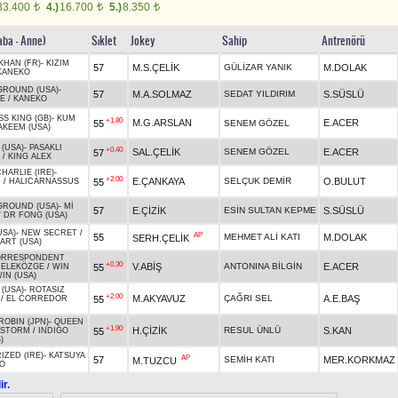
33.400
4.)
16.700
5.)
8.350
t
t
t
aba - Anne)
Sıklet
Jokey
Sahip
Antrenörü
KHAN (FR)
-
KIZIM
57
M.S.ÇELİK
GÜLİZAR YANIK
M.DOLAK
KANEKO
GROUND (USA)
-
57
M.A.SOLMAZ
SEDAT YILDIRIM
S.SÜSLÜ
YE
/
KANEKO
S KING (GB)
-
KUM
+1.80
M.G.ARSLAN
E.ACER
55
SENEM GÖZEL
AKEEM (USA)
(USA)
-
PASAKLI
+0.40
SAL.ÇELİK
SENEM GÖZEL
E.ACER
57
/
KING ALEX
HARLIE (IRE)
-
+2.00
E.ÇANKAYA
SELÇUK DEMİR
O.BULUT
55
I
/
HALICARNASSUS
GROUND (USA)
-
Mİ
57
E.ÇİZİK
ESİN SULTAN KEPME
S.SÜSLÜ
/
DR FONG (USA)
USA)
-
NEW SECRET
/
AP
55
MEHMET ALİ KATI
M.DOLAK
SERH.ÇELİK
ART (USA)
ORRESPONDENT
+0.30
V.ABİŞ
ANTONINA BİLGİN
E.ACER
55
ELEKÖZGE
/
WIN
IN (USA)
(USA)
-
ROTASIZ
+2.00
M.AKYAVUZ
ÇAĞRI SEL
A.E.BAŞ
55
/
EL CORREDOR
ROBIN (JPN)
-
QUEEN
+1.90
H.ÇİZİK
RESUL ÜNLÜ
S.KAN
55
 STORM
/
INDIGO
)
IZED (IRE)
-
KATSUYA
AP
57
SEMİH KATI
MER.KORKMAZ
M.TUZCU
O
ir.