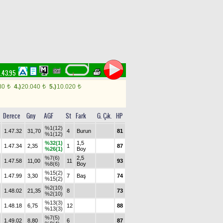
.43.95
80
4.)
20.040
5.)
10.020
t
t
t
Derece
Gny
AGF
St
Fark
G. Çık.
HP
%1(12)
1.47.32
31,70
4
Burun
81
%1(12)
%32(1)
1,5
1.47.34
2,35
1
87
%26(1)
Boy
%7(6)
2,5
1.47.58
11,00
11
93
%8(6)
Boy
%15(2)
1.47.99
3,30
7
Baş
74
%15(2)
%2(10)
1.48.02
21,35
8
73
%2(10)
%13(3)
1.48.18
6,75
12
88
%13(3)
%7(5)
1.49.02
8,80
6
87