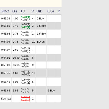
Derece
Gny
AGF
St
Fark
G. Çık.
HP
%20(1)
0.53.39
4,00
4
2 Boy
%19(2)
%18(2)
0.53.69
2,40
3
1,5 Boy
%22(1)
%2(6)
0.53.86
7,75
1
1,5 Boy
%3(6)
%6(6)
0.54.04
7,75
11
Boyun
%6(6)
%11(5)
0.54.07
7,60
7
%10(5)
%4(8)
0.54.91
16,40
8
%4(8)
%3(9)
0.55.01
16,05
9
%3(9)
%17(3)
0.55.75
4,60
10
%16(3)
%12(4)
0.56.45
8,05
6
%11(4)
%6(7)
0.59.63
9,85
5
3 Boy
%6(7)
%1(10)
Koşmaz
2
%0(10)