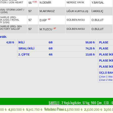
 BULL
-
DIVINE
+0.80
N.DEMİR
NERGİZ YAYIK
Y.BAYSAL
55
RTION
/
LION HEART
USA)
-
STORM LIGHT
/
57
M.AKYAVUZ
İ.AKKILIÇ
UĞUR KURTULUŞ
 (USA)
HARLIE (IRE)
-
AP
57
GÜLBEN AKSU
O.BULUT
D.KİP
A (USA)
/
ROYAL
Y (USA)
HARLIE (IRE)
-
SEA
AP
57
GÜLBEN AKSU
O.BULUT
M.TUZCU
VICTORY GALLOP
idir.
İKİLİ
6/8
PLASE
4,50 ₺
50,60 ₺
SIRALI İKİLİ
6/8
PLASE
74,25 ₺
2. ÇİFTE
4/6
PLASE İKİ
13,65 ₺
PLASE İKİ
PLASE İKİ
ÜÇLÜ BAH
Çıkan 1 Atla
Çıkan 2 Atla
ŞARTLI 1
, 2 Yaşlı İngilizler, 57 kg, 900 Çim
,
E.İ.D. :
0
Yetistirici Primi:
000
4.)
83.500
5.)
41.750
1.)
250.500
2.)
100.200
3.)
50.
t
t
t
t
t