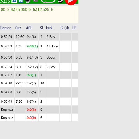
.52.05
100
4.)
25.050
5.)
12.525
t
t
t
Derece
Gny
AGF
St
Fark
G. Çık.
HP
0.52.29
12,60
%4(6)
4
2 Boy
0.52.59
1,45
%46(1)
1
4,5 Boy
0.53.30
5,35
%14(3)
3
Boyun
0.53.34
3,90
%20(2)
8
2 Boy
0.53.67
1,45
%3(1)
7
0.54.18
22,95
%2(7)
10
0.54.86
9,45
%5(5)
5
0.55.49
7,70
%7(4)
2
Koşmaz
%0(8)
9
Koşmaz
%0(9)
6