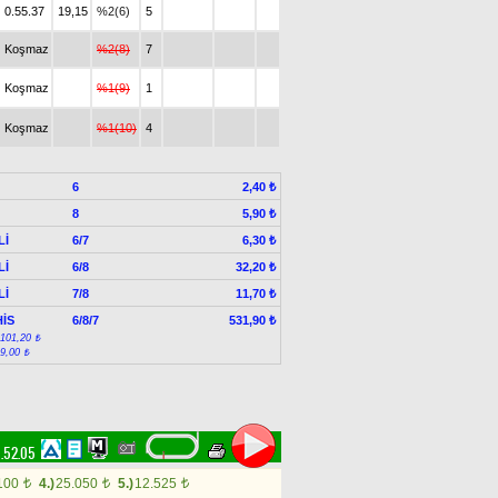
0.55.37
19,15
%2(6)
5
Koşmaz
%2(8)
7
Koşmaz
%1(9)
1
Koşmaz
%1(10)
4
6
2,40 ₺
8
5,90 ₺
Lİ
6/7
6,30 ₺
Lİ
6/8
32,20 ₺
Lİ
7/8
11,70 ₺
İS
6/8/7
531,90 ₺
:101,20 ₺
:9,00 ₺
.52.05
100
4.)
25.050
5.)
12.525
t
t
t