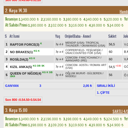
Son 800 :0.49.68-0.51.28
2. Koşu 14.30
Handi
Ikramiye:
Yet
1.)
400.000
2.)
160.000
3.)
80.000
4.)
40.000
5.)
20.000
t
t
t
t
t
At Sahibi Primi:
1.)
80.000
2.)
32.000
3.)
16.000
4.)
8.000
5.)
4.000
t
t
t
t
t
S
At İsmi
Yaş
Orijin(Baba - Anne)
Sıklet
Jo
MENDIP (USA)
-
TROPICAL
K
1
56,5
RAPTOR FORCE(3)
Y.
3y d d
THUNDER
/
OKAWANGO (USA)
COPPERFIELD
-
YEŞİLMİŞİK
/
KG
K
2
60
B.
NO BRAKES(1)
3y a d
UNACCOUNTED FOR (USA)
CEMCEM
-
FANCYCHANCY
/
KG
K
3
60
V.
ROSİLDA(2)
3y a d
AVANGARD (IRE)
CEMCEM
-
AOSTA
/
ROMAN ART
KG
DB
SK
+0.50
4
G
KIZIL ANKA(5)
54,5
3y a d
(USA)
KG
K
DB
QUEEN OF NİĞDE(4)
OĞLUM MURAT
-
GÜLSEREN
/
5
56
Ö.
3y d d
NİĞDELİ
GKR
GANYAN
3
SIRALI İKİLİ
2,05 ₺
1. ÇİFTE
Son 800 :0.54.50-0.54.54
3. Koşu 15.00
ŞARTLI 4
Ikramiye:
Yet
1.)
490.000
2.)
196.000
3.)
98.000
4.)
49.000
5.)
24.500
t
t
t
t
t
At Sahibi Primi:
1.)
98.000
2.)
39.200
3.)
19.600
4.)
9.800
5.)
4.900
t
t
t
t
t