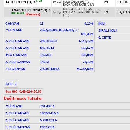
K
DB
13
54
KEEN EYE(11)
E.D.ÖK
6y d a
PLUS VALUE (USA)
/
t
EXCHANGE RATE (USA)
BODEMEISTER (USA)
-
ANADOLU EKSPRES(1)
t
59
E.ÇANK
5y d g
IMELDA
/
INVINCIBLE SPIRIT
DB
SKG
SK
(Koşmaz)
(IRE)
GANYAN
13
İKİLİ
4,10 ₺
7'Lİ PLASE
2,6/2,3/6,8/1,4/1,3/5,8/4,13
SIRALI İKİLİ
885,40 ₺
8. ÇİFTE
2. 6'LI GANYAN
3/8/1/1/5/13
1.447,12 ₺
2. 5'Lİ GANYAN
8/1/1/5/13
412,57 ₺
4'LÜ GANYAN
1/1/5/13
105,08 ₺
2. 3'LÜ GANYAN
1/5/13
74,10 ₺
7'Lİ GANYAN
2/3/8/1/1/5/13
80.358,60 ₺
AGF: 2
Son 800 :0.49.62-0.50.50
Dağıtılacak Tutarlar
7'Lİ PLASE
761.487 ₺
2. 6'LI GANYAN
16.953.415 ₺
2. 5'Lİ GANYAN
5.228.139 ₺
1. 3'LÜ GANYAN
266.123 ₺