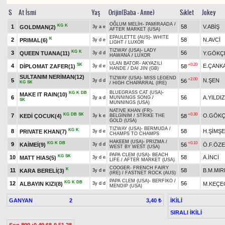
S
At İsmi
Yaş
Orijin(Baba - Anne)
Sıklet
Jokey
OĞLUM MELİH
-
PAMİRAADA
/
KG
K
1
58
V.ABİŞ
GOLDMAN(2)
3y a e
AFTER MARKET (USA)
EPAULETTE (AUS)
-
WHITE
K
2
58
N.AVCİ
PRIMAL(6)
3y d e
LIGHT
/
LUXOR
TIZWAY (USA)
-
LADY
KG
K
3
56
QUEEN TUANA(11)
Y.GÖKÇ
3y d d
HAWANA
/
LUXOR
ULAN BATOR
-
AKYAZILI
SK
+0.20
4
E.ÇANK
DİPLOMAT ZAFER(1)
58
3y d e
HANDE
/
DAI JIN (GB)
SULTANIM NERİMAN(12)
TIZWAY (USA)
-
MISS LEGEND
+2.00
5
N.ŞEN
56
3y d d
KG
SK
/
HIGH CHAPARRAL (IRE)
BLUEGRASS CAT (USA)
-
KG
K
DB
MAKE IT RAIN(10)
6
56
A.YILDIZ
3y a d
MUNNINGS SONG
/
SK
MUNNINGS (USA)
NATIVE KHAN (FR)
-
KG
DB
SK
+0.30
7
O.GÖK
KEDİ ÇOCUK(4)
58
3y k e
BELGİNİM
/
STRIKE THE
GOLD (USA)
TIZWAY (USA)
-
BERMUDA
/
KG
K
8
58
H.ŞİMŞ
PRIVATE KHAN(7)
3y d e
CHAMPS TO CHAMPS
HAKEEM (USA)
-
PRIZMA
/
KG
K
DB
+0.10
9
KAİMEİ(9)
56
Ö.F.ÖZ
3y d d
WEST BY WEST (USA)
PAPA CLEM (USA)
-
BEACH
KG
SK
10
58
A.İNCİ
MATT HIAS(5)
3y d e
LIFE
/
AFTER MARKET (USA)
COOGER
-
FRENCH FAIRY
K
11
58
B.M.MIR
KARA BERELİ(3)
3y d e
(IRE)
/
FASTNET ROCK (AUS)
PAPA CLEM (USA)
-
BERFİKO
/
KG
K
DB
12
56
ALBAYIN KIZI(8)
M.KEÇE
3y d d
MENDIP (USA)
GANYAN
2
İKİLİ
3,40 ₺
SIRALI İKİLİ