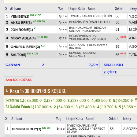
S
At İsmi
Yaş
Orijin(Baba - Anne)
Sıklet
Jokey
KG
K
DB
1
56
YENİBEY(2)
Y.G
4y d a
TAYKUT
-
KARABELGİN
/
BİLGİN
KG
DB
SK
2
55
V.AB
AKSU EFE(6)
4y k a
DENİZİM
-
ÖZLÜCAN
/
ARASLI
BAŞ HÜKÜMDAR
-
BERZAH
K
3
61
M.Çİ
JÖN ROME(1)
4y k a
SULTAN
/
NOKTABATUR
GÜMBÜRGÜMBÜR
-
KG
K
DB
+0.20
4
A.İN
MİRAY ABLA(4)
56
4y a k
YAPRAKHANIM
/
ODİNHAN
ONURKAAN
-
FULYAHANIM
/
KG
5
58
A.S
ONURLU BERK(3)
4y a a
BOZDAĞ
SEMEND
-
GÜLAYIM
/
KG
K
DB
+0.70
6
T.YI
SALTO(5)
56
4y k a
SEZGİNBEY
GANYAN
2
SIRALI İKİLİ
7,20 ₺
2. ÇİFTE
Son 800 :0.57.86
4. Koşu 15.30
BOSPORUS KOŞUSU
Ikramiye:
Y
1.)
685.000
2.)
274.000
3.)
137.000
4.)
68.500
5.)
34.250
t
t
t
t
t
At Sahibi Primi:
1.)
137.000
2.)
54.800
3.)
27.400
4.)
13.700
5.)
6.850
t
t
t
t
t
S
At İsmi
Yaş
Orijin(Baba - Anne)
Sıklet
Jokey
MYBOYCHARLIE (IRE)
-
KG
SK
1
58
A.SÖZE
DRUNKEN BOY(3)
3y d e
SALİHLİ GÜZELİ
/
PERFECT
STORM
WIESENPFAD (GER)
-
LA