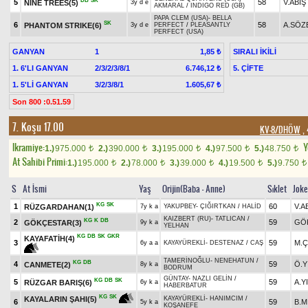
DB
SK
5
58
V.ABİŞ
NINE TREES(5)
3y d e
AKMARAL
/
INDIGO RED (GB)
PAPA CLEM (USA)
-
BELLA
SK
6
58
A.SÖZ
PHANTOM STRIKE(6)
3y d e
PERFECT
/
PLEASANTLY
PERFECT (USA)
GANYAN
1
SIRALI İKİLİ
1,85 ₺
1. 6'LI GANYAN
2/3/2/3/8/1
5. ÇİFTE
6.746,12 ₺
1. 5'Lİ GANYAN
3/2/3/8/1
1.605,67 ₺
Son 800 :0.51.59
7. Koşu 17.00
KV-8/DHÖW
, 
Ikramiye:
Y
1.)
975.000
2.)
390.000
3.)
195.000
4.)
97.500
5.)
48.750
t
t
t
t
t
At Sahibi Primi:
1.)
195.000
2.)
78.000
3.)
39.000
4.)
19.500
5.)
9.750
t
t
t
t
t
S
At İsmi
Yaş
Orijin(Baba - Anne)
Sıklet
Jok
KG
SK
1
60
V.A
RÜZGARDAHAN(1)
7y k a
YAKUPBEY
-
ÇIĞIRTKAN
/
HALİD
KAIZBERT (RU)
-
TATLICAN
/
KG
K
DB
2
59
GÖ
GÖKÇESTAR(3)
9y k a
YELHAN
KG
DB
SK
GKR
KAYAFATİH(4)
3
59
M.Ç
6y a a
KAYAYÜREKLİ
-
DESTENAZ
/
CAŞ
TAMERİNOĞLU
-
NENEHATUN
/
KG
DB
4
59
Ö.Y
CANMETE(2)
8y k a
BODRUM
GÜNTAY
-
NAZLI GELİN
/
KG
DB
SK
5
59
A.Y
RÜZGAR BARIŞ(6)
6y k a
HABERBATUR
KG
SK
KAYALARIN ŞAHI(5)
KAYAYÜREKLİ
-
HANIMCIM
/
6
59
B.M
5y k a
KOŞANEFE