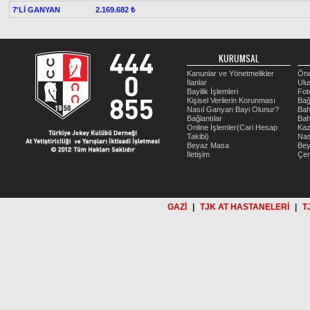
7'Lİ GANYAN
2.169.682 ₺
KURUMSAL
Kanunlar ve Yönetmelikler
Öne
İlanlar
Ulu
Bayilik İşlemleri
Fot
Kişisel Verilerin Korunması
Bağ
Nasıl Ganyan Bayi Olunur?
Bah
Bağlantılar
Bah
Online İşlemler(Cari Hesap
Kaz
Takibi)
Nas
Beyaz Masa
Be
İletişim
Çer
GAZİ
|
TJK AT HASTANELERİ
|
T