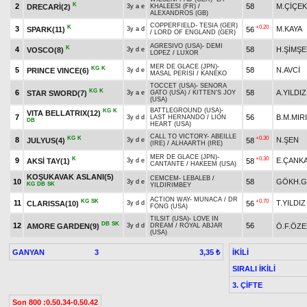
K
2
58
M.ÇİÇEK
DRECARİ(2)
3y a e
KHALEESI (FR)
/
ALEXANDROS (GB)
COPPERFIELD
-
TESIA (GER)
K
+0.20
3
M.KAYA
SPARK(11)
56
3y a d
/
LORD OF ENGLAND (GER)
AGRESIVO (USA)
-
DEMI
K
4
58
H.ŞİMŞE
VOSCO(8)
3y d e
LOPEZ
/
LUXOR
MER DE GLACE (JPN)
-
KG
K
5
58
N.AVCİ
PRINCE VINCE(6)
3y d e
MASAL PERİSİ
/
KANEKO
TOCCET (USA)
-
SENORA
KG
K
6
58
A.YILDIZ
STAR SWORD(7)
3y a e
GATO (USA)
/
KITTEN'S JOY
(USA)
BATTLEGROUND (USA)
-
KG
K
VITA BELLATRIX(12)
7
56
B.M.MIR
3y d d
LAST HERNANDO
/
LION
DB
HEART (USA)
CALL TO VICTORY
-
ABEILLE
KG
K
+0.30
8
N.ŞEN
JULYUS(4)
58
3y d e
(IRE)
/
ALHAARTH (IRE)
MER DE GLACE (JPN)
-
K
+0.30
9
E.ÇANK
AKSİ TAY(1)
58
3y d e
CANTANTE
/
HAKEEM (USA)
KOŞUKAVAK ASLANI(5)
CEMCEM
-
LEBALEB
/
10
58
GÖKH.
3y d e
KG
DB
SK
YILDIRIMBEY
ACTION WAY
-
MUNACA
/
DR
KG
SK
+0.70
11
T.YILDIZ
CLARISSA(10)
56
3y d d
FONG (USA)
TILSIT (USA)
-
LOVE IN
DB
SK
12
56
AMORE GARDEN(9)
Ö.F.ÖZ
3y d d
DREAM
/
ROYAL ABJAR
(USA)
GANYAN
3
İKİLİ
3,35 ₺
SIRALI İKİLİ
3. ÇİFTE
Son 800 :0.50.34-0.50.42