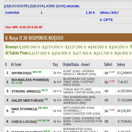
[(4)KAYAFATİH,(5)KAYALARIN ŞAHI]
eküridir.
GANYAN
1
SIRALI İKİLİ
1,35 ₺
6. ÇİFTE
Son 800 :0.56.25-0.56.48
8. Koşu 17.30
BOSPORUS KOŞUSU
Ikramiye:
Y
1.)
685.000
2.)
274.000
3.)
137.000
4.)
68.500
5.)
34.250
t
t
t
t
t
At Sahibi Primi:
1.)
137.000
2.)
54.800
3.)
27.400
4.)
13.700
5.)
6.850
t
t
t
t
t
S
At İsmi
Yaş
Orijin(Baba - Anne)
Sıklet
Jokey
KLIMT (USA)
-
LATERNA
SKG
SK
+0.20
1
E.ÇANKA
SHYRKOS(5)
58
3y d e
MAGICA
/
MENDIP (USA)
BLUEGRASS CAT (USA)
-
BOUNDLESS POWER(8)
+1.90
2
T.ALICI
56
3y d d
TAMIT (IRE)
/
FASTNET
KG
K
DB
ROCK (AUS)
TORUK MACTO (IRE)
-
KG
K
3
56
A.SÖZEN
STRONG WIND(11)
3y k d
VAMIKA
/
NATIVE KHAN (FR)
TEN SOVEREIGNS (IRE)
-
DB
4
56
Ö.YILDIR
HALEP MEKTUBU(9)
3y d d
ORAYDA (IRE)
/
NEW
APPROACH (IRE)
BATTLEGROUND (USA)
-
DB
SKG
WAR STORM(12)
+0.50
5
M.ÇİÇEK
56
3y d d
STORMBELL
/
SK
UNACCOUNTED FOR (USA)
KLIMT (USA)
-
CHASING THE
KG
DB
SK
6
58
K.TOKA
CHİCO LOCO(2)
3y d e
WIND
/
UNACCOUNTED FOR
(USA)
BODEMEISTER (USA)
-
KG
K