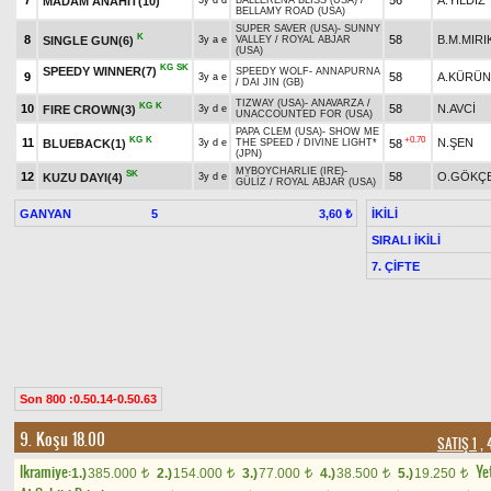
7
56
A.YILDIZ
MADAM ANAHİT(10)
3y d d
BALLERENA BLISS (USA)
/
BELLAMY ROAD (USA)
SUPER SAVER (USA)
-
SUNNY
K
8
58
B.M.MIRI
SINGLE GUN(6)
3y a e
VALLEY
/
ROYAL ABJAR
(USA)
KG
SK
SPEEDY WINNER(7)
SPEEDY WOLF
-
ANNAPURNA
9
58
A.KÜRÜ
3y a e
/
DAI JIN (GB)
TIZWAY (USA)
-
ANAVARZA
/
KG
K
10
58
N.AVCİ
FIRE CROWN(3)
3y d e
UNACCOUNTED FOR (USA)
PAPA CLEM (USA)
-
SHOW ME
KG
K
+0.70
11
N.ŞEN
BLUEBACK(1)
58
3y d e
THE SPEED
/
DIVINE LIGHT*
(JPN)
MYBOYCHARLIE (IRE)
-
SK
12
58
O.GÖKÇ
KUZU DAYI(4)
3y d e
GÜLİZ
/
ROYAL ABJAR (USA)
GANYAN
5
İKİLİ
3,60 ₺
SIRALI İKİLİ
7. ÇİFTE
Son 800 :0.50.14-0.50.63
9. Koşu 18.00
SATIŞ 1
, 
Ikramiye:
Yet
1.)
385.000
2.)
154.000
3.)
77.000
4.)
38.500
5.)
19.250
t
t
t
t
t