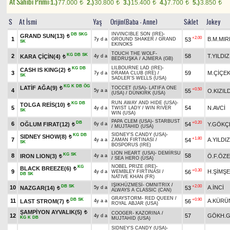
At Sahibi Primi:
1.)
77.000
2.)
30.800
3.)
15.400
4.)
7.700
5.)
3.850
t
t
t
t
t
S
At İsmi
Yaş
Orijin(Baba - Anne)
Sıklet
Jokey
INVINCIBLE SON (IRE)
-
DB
SKG
GRAND SUN(13)
t
+2.00
1
B.M.MIR
53
7y d a
GROUND SHAKER
/
GRAND
SK
EKINOKS
TOUCH THE WOLF
-
KG
DB
SK
2
58
T.YILDIZ
KARA ÇİÇİN(4)
4y d a
t
BEDRUŞKA
/
AJMERA (GB)
LILBOURNE LAD (IRE)
-
KG
DB
CASH IS KING(2)
t
3
59
M.ÇİÇE
7y d a
DRAMA CLUB (IRE)
/
SK
SADLER'S WELLS (USA)
KG
K
DB
ÖG
LATİF AĞA(9)
TOCCET (USA)
-
LATIFA ONE
t
+0.50
4
55
O.KIZIL
5y a a
(USA)
/
DUNKIRK (USA)
RUN AWAY AND HIDE (USA)
-
KG
DB
TOLGA REİS(10)
t
5
54
N.AVCİ
4y d a
TWIST LADY
/
WIN RIVER
SK
WIN (USA)
PAPA CLEM (USA)
-
STARBUST
DB
+0.20
6
OĞLUM FIRAT(12)
54
Y.GÖKÇ
6y d a
t
/
MUJTAHID (USA)
SIDNEY'S CANDY (USA)
-
KG
DB
SIDNEY SHOW(8)
t
+1.80
7
A.YILDIZ
54
4y a a
ZAMAN FIRTINASI
/
SK
BOSPORUS (IRE)
LION HEART (USA)
-
DEMİRSU
KG
SK
8
58
IRON LION(3)
Ö.F.ÖZ
4y a a
t
/
SEA HERO (USA)
NOBEL PRIZE (IRE)
-
KG
BLACK BREEZE(6)
t
+0.30
9
H.ŞİMŞ
56
4y d a
WEMBLEY FIRTINASI
/
DB
SK
NATIVE KHAN (FR)
IŞIKHÜZMESİ
-
OMNITRIX
/
DB
SK
+2.00
10
A.İNCİ
NAZGAR(14)
53
5y d a
t
ALWAYS A CLASSIC (CAN)
GRAYSTORM
-
RED QUEEN
/
DB
SK
+0.90
11
A.KÜRÜ
LAST STROM(7)
56
4y a a
t
ROYAL ABJAR (USA)
ŞAMPİYON AYVALIK(5)
t
COOGER
-
KAZORINA
/
12
57
GÖKH.
4y d a
KG
K
DB
MUJTAHID (USA)
SIDNEY'S CANDY (USA)
-