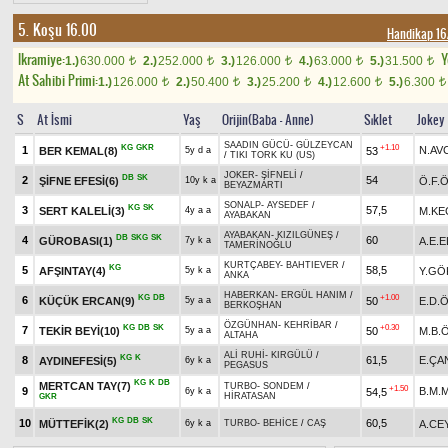
5. Koşu 16.00
Handikap 1
Ikramiye:
Y
1.)
630.000
2.)
252.000
3.)
126.000
4.)
63.000
5.)
31.500
t
t
t
t
t
At Sahibi Primi:
1.)
126.000
2.)
50.400
3.)
25.200
4.)
12.600
5.)
6.300
t
t
t
t
t
S
At İsmi
Yaş
Orijin(Baba - Anne)
Sıklet
Jokey
SAADIN GÜCÜ
-
GÜLZEYCAN
KG
GKR
+1.10
1
N.AV
BER KEMAL(8)
53
5y d a
/
TIKI TORK KU (US)
JOKER
-
ŞİFNELİ
/
DB
SK
2
54
ŞİFNE EFESİ(6)
Ö.F.
10y k a
BEYAZMARTI
SONALP
-
AYSEDEF
/
KG
SK
3
57,5
SERT KALELİ(3)
M.KE
4y a a
AYABAKAN
AYABAKAN
-
KIZILGÜNEŞ
/
DB
SKG
SK
4
60
GÜROBASI(1)
A.E.
7y k a
TAMERİNOĞLU
KURTÇABEY
-
BAHTIEVER
/
KG
5
58,5
AFŞINTAY(4)
Y.GÖ
5y k a
ANKA
HABERKAN
-
ERGÜL HANIM
/
KG
DB
+1.00
6
KÜÇÜK ERCAN(9)
50
E.D.
5y a a
BERKOŞHAN
ÖZGÜNHAN
-
KEHRİBAR
/
KG
DB
SK
+0.30
7
TEKİR BEYİ(10)
50
M.B.
5y a a
ALTAHA
ALİ RUHİ
-
KIRGÜLÜ
/
KG
K
8
61,5
E.ÇA
AYDINEFESİ(5)
6y k a
PEGASUS
KG
K
DB
MERTCAN TAY(7)
TURBO
-
SONDEM
/
+1.50
9
B.M.M
54,5
6y k a
HİRATASAN
GKR
KG
DB
SK
10
60,5
MÜTTEFİK(2)
A.CE
6y k a
TURBO
-
BEHİCE
/
CAŞ