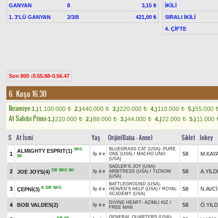
GANYAN
8
İKİLİ
3,15 ₺
1. 3'LÜ GANYAN
2/3/8
SIRALI İKİLİ
421,00 ₺
4. ÇİFTE
Son 800 :0.55.88-0.56.47
6. Koşu 16.30
Ikramiye:
1.)
1.100.000
2.)
440.000
3.)
220.000
4.)
110.000
5.)
55.000
t
t
t
t
At Sahibi Primi:
1.)
220.000
2.)
88.000
3.)
44.000
4.)
22.000
5.)
11.000
t
t
t
t
S
At İsmi
Yaş
Orijin(Baba - Anne)
Sıklet
Jokey
BLUEGRASS CAT (USA)
-
PURE
SKG
ALMIGHTY ESPRIT(1)
1
58
M.KAY
3y d e
ONE (USA)
/
MACHO UNO
SK
(USA)
SADLER'S JOY (USA)
-
DB
SKG
SK
2
58
A.YILD
JOE JOYS(4)
3y d e
ARBITRESS (USA)
/
TIZNOW
(USA)
BATTLEGROUND (USA)
-
K
DB
SKG
3
58
N.AVCİ
ÇEPNİ(3)
3y d e
HEAVEN'S HELP (USA)
/
ROYAL
ACADEMY (USA)
DIVINE HEART
-
AZİMLİ KIZ
/
4
BOB VALDES(2)
58
Ö.YILD
3y d e
FREE MAN
GENERAL QUARTERS (USA)
-