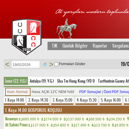
TJK
Günlük Bilgiler
Raporlar
Sorgulam
<
>
19/
Formaları Göster
İzmir (22. Y.G.)
Antalya (19. Y.G.)
Sha Tin Hong Kong (YD 1)
Turffontein Guney Af
Kum: Normal
Hava: AÇIK 12'C NEM %60
PDF Sonuçlar
|
Özet PDF Sonuç
1. Koşu 14.00
2. Koşu 14.30
3. Koşu 15.00
4. Koşu 15.30
5. Koşu 16.00
6.
1. Koşu 14.00
BOSPORUS KOŞUSU
Ikramiye:
Y
1.)
685.000
2.)
274.000
3.)
137.000
4.)
68.500
5.)
34.250
t
t
t
t
t
At Sahibi Primi:
1.)
137.000
2.)
54.800
3.)
27.400
4.)
13.700
5.)
6.850
t
t
t
t
t