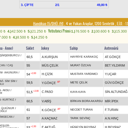
3. ÇİFTE
2/1
49,80 ₺
Handikap 15/DHÖ /H1
, 4 ve Yukarı Araplar, 1200 Sentetik
,
E.İ.D. :
1.
Yetistirici Primi:
00
4.)
42.500
5.)
21.250
1.)
76.500
2.)
30.600
3.)
15.300
t
t
t
t
t
7.000
4.)
8.500
5.)
4.250
t
t
t
ba - Anne)
Sıklet
Jokey
Sahip
Antrenörü
ŞİMŞEKBURCU
/
60,5
A.KURŞUN
HAYRİYE KARAKOÇ
AT.GÖKÇE
55
MÜS.ÇELİK
MURAT ÖZCAN
BET.YILDIRIM
LCAN
/
CAŞ
ÜM
-
AHUNURA
/
+2.00
H.ÇİZİK
MUSTAFA YARDIMCI
Y.UÇAR
54
Vİ
-
SİM SİM
/
AP
59,5
METE ÇELİK
GÜV.GÖKÇE
Y.GÖKÇE
ĞLU
N
-
AKSU
/
+2.00
C.PASO
SİN.ALTUNDAĞ
51,5
KAYA KAYA
UR
N
-
KURTKIZ
/
60,5
V.ABİŞ
BİRKAN BORA AKARSU
MİR.İPEK
-
ÜLKÜNUR
/
AP
61
NECDET TURAN
F.TURAN
K.GÖKÇE
OĞLU
SİMGECAN
/
57
A.KAÇMAZ
TARIK SEVİNÇ
A.N.HINÇ
DEŞLER
-
+1.50
E.AKTUĞ
HÜSEYİN BOYRAZ
H.BOYRAZ
53