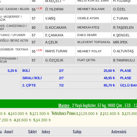
56
MELİS KURTEL EMİN
H.YÜZBAŞI
M.KEÇECİ
Y
+1.30
Ö.YILDIRIM
MEHMET BULANIK
O.ÖZEL
55
AZ
-
İLKADIM
/
BİLGİN
LU
-
MÜŞERREF
/
57
V.ABİŞ
CEMİLE AYDIN
C.TURAN
AZIK
HİS
-
CANÖZÜMLÜ
/
60
G.KOCAKAYA
MEMDUH ATEŞ
R.TAŞDELEN
NDİ
57
E.ÇANKAYA
ENES DEMİR
K.ŞENGEL
FUKKIZ
/
UFUKBİR
NOĞLU
-
BEYAZ ALTIN
57
A.ÇELİK
M.LEVENT TOPSAKAL
MİR.İPEK
RGÜMBÜR
-
TEKTAHA
+2.00
MAHS.TURAN
O.ALTUNTAŞ
55
MEHMET POLAT
Y
ATİFEHANIM
/
57
G.ÖZÇELİK
FUAT ÇETİN
B.TANRIKULU
ATUR
İKİLİ
2/7
PLASE
5,25 ₺
25,60 ₺
SIRALI İKİLİ
2/7
PLASE
48,95 ₺
2. ÇİFTE
7/2
ÜÇLÜ BAH
85,70 ₺
Maiden
, 2 Yaşlı İngilizler, 57 kg, 1400 Çim
,
E.İ.D. :
1.
Yetistirici Primi:
00
4.)
43.000
5.)
21.500
1.)
129.000
2.)
51.600
3.)
25.80
t
t
t
t
t
7.200
4.)
8.600
5.)
4.300
t
t
t
a - Anne)
Sıklet
Jokey
Sahip
Antrenörü