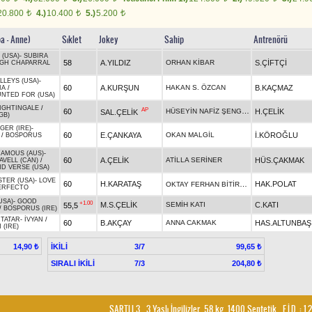
20.800
4.)
10.400
5.)
5.200
t
t
t
ba - Anne)
Sıklet
Jokey
Sahip
Antrenörü
 (USA)
-
SUBIRA
58
A.YILDIZ
ORHAN KİBAR
S.ÇİFTÇİ
IGH CHAPARRAL
LLEYS (USA)
-
60
A.KURŞUN
HAKAN S. ÖZCAN
B.KAÇMAZ
IA
/
NTED FOR (USA)
IGHTINGALE
/
AP
HÜSEYİN NAFİZ ŞENGÜL
60
H.ÇELİK
SAL.ÇELİK
GB)
ER (IRE)
-
60
E.ÇANKAYA
OKAN MALGİL
İ.KÖROĞLU
/
BOSPORUS
 FAMOUS (AUS)
-
60
A.ÇELİK
ATİLLA SERİNER
HÜS.ÇAKMAK
VELL (CAN)
/
ND VERSE (USA)
TER (USA)
-
LOVE
60
H.KARATAŞ
OKTAY FERHAN BİTİRMİŞ
HAK.POLAT
ERFECTO
USA)
-
GOOD
+1.00
M.S.ÇELİK
SEMİH KATI
C.KATI
55,5
/
BOSPORUS (IRE)
 TATAR
-
İVYAN
/
60
B.AKÇAY
ANNA CAKMAK
HAS.ALTUNBAŞ
 (IRE)
İKİLİ
3/7
14,90 ₺
99,65 ₺
SIRALI İKİLİ
7/3
204,80 ₺
ŞARTLI 3
, 3 Yaşlı İngilizler, 58 kg, 1400 Sentetik
,
E.İ.D. :
1.