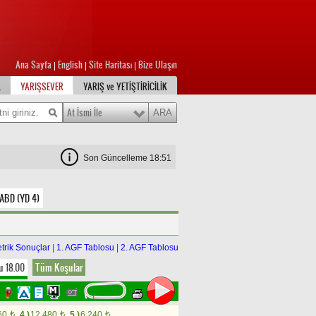
Ana Sayfa
English
Site Haritası
Bize Ulaşın
|
|
|
L
YARIŞSEVER
YARIŞ ve YETİŞTİRİCİLİK
At İsmi İle
Son Güncelleme 18:51
 ABD (YD 4)
trik Sonuçlar
|
1. AGF Tablosu
|
2. AGF Tablosu
u 18.00
Tüm Koşular
3
60
4.)
12.480
5.)
6.240
t
t
t