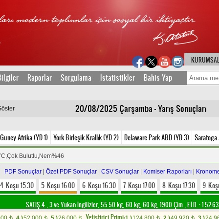
KURUMSA
ilgiler
Raporlar
Sorgulama
İstatistikler
Bahis Yap
20/08/2025 Çarşamba - Yarış Sonuçları
Göster
 Guney Afrika (YD 1)
York Birleşik Krallık (YD 2)
Delaware Park ABD (YD 3)
Saratoga
7C,Çok Bulutlu,Nem%46
PDF Sonuçlar
|
Özet PDF Sonuçlar
|
CSV Sonuçlar
|
Komiser Raporları
|
Kronome
4. Koşu 15.30
5. Koşu 16.00
6. Koşu 16.30
7. Koşu 17.00
8. Koşu 17.30
9. Koş
SATIŞ 4
, 3 ve Yukarı İngilizler, 55.50 kg, 60 kg, 60 kg, 1900 Çim
,
E.İ.D. :
1.52.6
Yetistirici Primi:
000
4.)
52.000
5.)
26.000
1.)
124.800
2.)
49.920
3.)
24.9
t
t
t
t
t