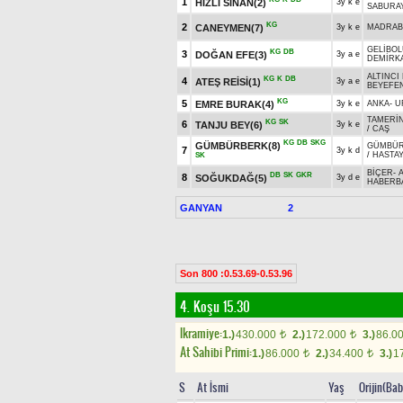
1
HIZLI SİNAN(2)
3y k e
SABURA
KG
2
CANEYMEN(7)
3y k e
MADRAB
GELİBO
KG
DB
3
DOĞAN EFE(3)
3y a e
DEMİRK
ALTINCI 
KG
K
DB
4
ATEŞ REİSİ(1)
3y a e
BEYEFE
KG
5
EMRE BURAK(4)
3y k e
ANKA
-
U
TAMERİ
KG
SK
6
TANJU BEY(6)
3y k e
/
CAŞ
KG
DB
SKG
GÜMBÜRBERK(8)
GÜMBÜ
7
3y k d
/
HASTA
SK
BİÇER
-
DB
SK
GKR
8
SOĞUKDAĞ(5)
3y d e
HABERB
GANYAN
2
Son 800 :0.53.69-0.53.96
4. Koşu 15.30
Ikramiye:
1.)
430.000
2.)
172.000
3.)
86.0
t
t
At Sahibi Primi:
1.)
86.000
2.)
34.400
3.)
1
t
t
S
At İsmi
Yaş
Orijin(Bab