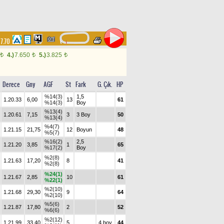
17.70
4.)
7.650
5.)
3.825
t
t
t
Derece
Gny
AGF
St
Fark
G. Çık.
HP
%14(3)
1,5
1.20.33
6,00
13
61
%14(3)
Boy
%13(4)
1.20.61
7,15
3
3 Boy
50
%13(4)
%4(7)
1.21.15
21,75
12
Boyun
48
%5(7)
%16(2)
2,5
1.21.20
3,85
1
65
%17(2)
Boy
%2(8)
1.21.63
17,20
8
41
%2(8)
%24(1)
1.21.67
2,85
10
61
%22(1)
%2(10)
1.21.68
29,30
9
64
%2(10)
%5(6)
1.21.87
17,80
2
52
%6(6)
%2(12)
1.21.99
33,40
5
4 boy
44