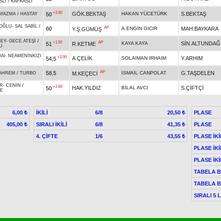
SLI
/
KAFKASLI
+2.00
GÖK.BEKTAŞ
HAKAN YÜCETÜRK
S.BEKTAŞ
50
AYAZMA
/
HASTAY
OĞLU
-
SAL SABİL
/
AP
60
A.ENGİN GICIR
MAH.BAYKARA
Y.Ş.GÜMÜŞ
EY
-
GECE ATEŞİ
/
+1.50
AP
KAYA KAYA
SİN.ALTUNDAĞ
51
R.KETME
U
AN
-
NEAMENİNKIZI
+2.00
A.ÇELİK
SOLAIMAN IRHAIM
Y.ARHIM
54,5
İ
AP
58,5
İSMAİL CANPOLAT
G.TAŞDELEN
M.KEÇECİ
AHREM
/
TURBO
R
-
CENİN
/
+2.00
HAK.YILDIZ
BİLAL AVCI
S.ÇİFTÇİ
50
E
İKİLİ
6/8
PLASE
6,00 ₺
20,50 ₺
SIRALI İKİLİ
6/8
PLASE
405,00 ₺
41,35 ₺
4. ÇİFTE
1/6
PLASE İKİ
43,55 ₺
PLASE İKİ
PLASE İKİ
TABELA B
TABELA B
SIRALI 5 