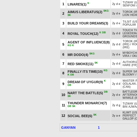
TIZWAY (
K
1
LINARES(1)
2y d e
SENFONİ
SKG
AIMUS LIBERATUS(2)
TOROK (I
2
2y d e
LION HEA
SK
TILSIT (U
3
BUILD YOUR DREAMS(3)
2y d e
POPULAR
TOUCH T
K
DB
4
ROYAL TOUCH(12)
2y d d
LEGEDEM
GROUNDS 
TOROK (I
AGENT OF INFLUENCE(8)
5
2y d d
(IRE)
/
RO
KG
K
(IRE)
MYBOYCHA
SKG
6
MR DODO(4)
2y d e
VİRA
/
OK
AUTHORIZ
SK
7
RED SMOKE(11)
2y d d
HARE (FR
KG
FINALLY ITS TIME(10)
SUPER SA
8
2y d d
BLOOMY
K
DB
MASTER P
K
DREAM OF UYGUR(9)
9
2y d d
GÖLALAN
DB
(CAN)
BATTLEGR
DB
NART THE BATTLE(5)
10
2y d e
AFTERNOO
SK
WINKLE (I
THUNDER MONARCH(7)
TIZWAY (
11
2y d g
DB
SK
BIN AJWAA
KLIMT (US
SK
12
SOCIAL BEE(6)
2y a e
PERFECT
GALLOP (
GANYAN
1