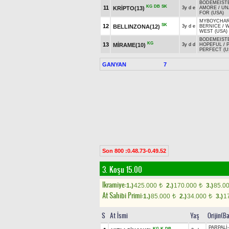
BODEMEISTE
KG
DB
SK
11
KRİPTO(13)
3y d e
AMORE
/
UN
FOR (USA)
MYBOYCHARL
SK
12
BELLINZONA(12)
3y d e
BERNICE
/
W
WEST (USA)
BODEMEISTE
KG
13
MİRAME(10)
3y d d
HOPEFUL
/
PERFECT (U
GANYAN
7
Son 800 :0.48.73-0.49.52
3. Koşu 15.00
Ikramiye:
1.)
425.000
2.)
170.000
3.)
85.0
t
t
At Sahibi Primi:
1.)
85.000
2.)
34.000
3.)
1
t
t
S
At İsmi
Yaş
Orijin(B
PARPALİ
KG
K
DB