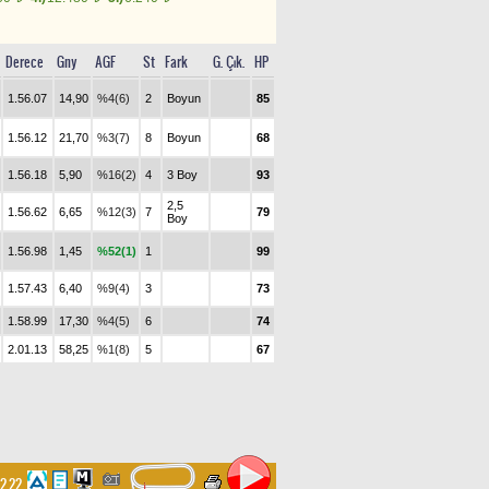
Derece
Gny
AGF
St
Fark
G. Çık.
HP
1.56.07
14,90
%4(6)
2
Boyun
85
1.56.12
21,70
%3(7)
8
Boyun
68
1.56.18
5,90
%16(2)
4
3 Boy
93
2,5
1.56.62
6,65
%12(3)
7
79
Boy
1.56.98
1,45
%52(1)
1
99
1.57.43
6,40
%9(4)
3
73
1.58.99
17,30
%4(5)
6
74
2.01.13
58,25
%1(8)
5
67
22.22