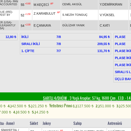
R (USA)
-
PAN
+0.60
AP
CEMİL AKGÜL
Y.DEMİRKIRAN
55
M.KEÇECİ
ACCOUNTED
IE (IRE)
-
AP
Z.KARABULUT
+1.50
S.NEZİH TONGUÇ
V.YÜKSEL
52
EST BY
R (USA)
-
+2.00
E.ÇANKAYA
GÜLİZAR YANIK
C.KATI
54
PLEASANTLY
SA)
İKİLİ
7/8
PLASE
12,80 ₺
84,95 ₺
SIRALI İKİLİ
7/8
PLASE
209,55 ₺
1. ÇİFTE
7/7
PLASE İKİ
131,70 ₺
PLASE İKİ
PLASE İKİ
SIRALI 5 
ÜÇLÜ BAH
ŞARTLI 4/DHÖW
, 3 Yaşlı Araplar, 57 kg, 1600 Çim
,
E.İ.D. :
1.
Yetistirici Primi:
00
4.)
42.500
5.)
21.250
1.)
127.500
2.)
51.000
3.)
25.50
t
t
t
t
t
7.000
4.)
8.500
5.)
4.250
t
t
t
aba - Anne)
Sıklet
Jokey
Sahip
Antrenörü
-
SİMAYEFTAL
/
AP