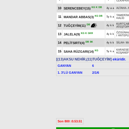
ÖZKAFKA
KG
K
DB
10
SERENCEBEY(15)
4y a a
ALTAHA
-
TAMERİN
KG
DB
11
MANDAR ABBAS(3)
5y k a
HALİD
KURTÇAB
DB
12
TUĞÇEYİM(11)
4y k k
ATEŞTOP
ÖZGÜNH
KG
K
GKR
13
JALELA(9)
4y k k
/
ANTEPL
DB
SK
14
PELİTSIRTI(4)
4y k k
SİLAH
-
M
KARAESE
KG
15
SAHA RÜZGARI(14)
5y k a
KOŞANEF
[(13)AKSU NEHİR,(11)TUĞÇEYİM]
eküridir.
GANYAN
6
1. 3'LÜ GANYAN
2/1/6
Son 800 :0.53.51