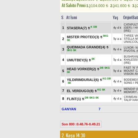
At Sahibi Primi:
1.)
104.000
2.)
41.600
3.)
t
t
S
At İsmi
Yaş
Orijin(Ba
CATAPULT
K
DB
1
STASERA(7)
4y d k
(GER)
/
H
t
(IRE)
THREE VA
SKG
MISTER PROTEO(3)
t
2
5y a a
STELLA M
SK
UNACCOU
QUEIMADA GRANDE(4)
t
LUXOR
-
N
3
8y d a
SKG
SK
PIVOTAL (
BUSHRANG
SK
4
UMUTBEY(5)
5y d a
KHALESSİ
t
(IRE)
FAST 'N'
DB
SKG
HEAD VORKER(2)
t
5
5y d a
MOUNT CA
SK
VISION A
KG
DB
YILDIRIMDURALİ(6)
BODEMEIS
t
6
4y d a
SONG
/
P
SK
MENDIP (
KG
SK
7
EL VERDUGO(8)
3y d e
t
MEMORY
CRIMEAN
DB
SKG
SK
8
FLINT(1)
4y d a
t
TALIP HAN
GANYAN
7
Son 800 :0.48.76-0.49.21
2. Koşu 14.30