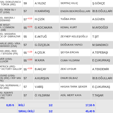
USA)
-
DOKUZUNCU
59
A.YILDIZ
SERTAÇ KILIÇ
Ş.GÖKÇE
/
TOROK (IRE)
RE)
-
İREM SU
/
57
H.KARATAŞ
İB.B.OĞULLARI
ENGİN BEKİROĞULLARI
RT (USA)
SA)
-
AMIGRA
/
+0.10
H.ÇİZİK
TUĞBA İPEK
A.GÜVEN
57
 DEMAND
HE WOLF
-
+0.70
G.KOCAKAYA
KEMAL KURT
M.AYDOĞDİ
55
A
/
COMMON
(GB)
RE)
-
VASSARIA
55
E.AKTUĞ
ZEYNEP KELEŞOĞLU
T.ŞİT
CK OF GIBRALTAR
RLIE (IRE)
-
VİRA
57
G.ÖZÇELİK
DOĞUKAN YAPICI
M.SANDIKCI
AWANGO (USA)
ED (IRE)
-
RED
+1.30
A.ÇELİK
ŞEYDA ERCAN
A.TEPEBAŞI
55
)
/
SIYOUNI (FR)
VER (USA)
-
+2.00
M.KAYA
E.ÇUKURKAŞ
55
CUMA YILDIRIM
/
LUXOR
ATRICK (IRE)
-
+0.30
B.AKÇAY
ZEKİ UYGUR
A.TEKDEMİR
55
/
VICTORY GALLOP
OUND (USA)
-
57
A.KURŞUN
ONUR DİLBAZ
İB.B.OĞULLARI
N (IRE)
/
RIP VAN
RE)
USA)
-
NURMAHAL
/
57
V.ABİŞ
HASAN TARIK ŞEKER
E.ÇUKURKAŞ
D (IRE)
A)
-
ALWAYS
57
Ö.YILDIRIM
ADİL MERT KAYA
T.TAŞAR
/
VICTORY
CAN)
İKİLİ
1/2
8,85 ₺
17,55 ₺
SIRALI İKİLİ
1/2
45,40 ₺