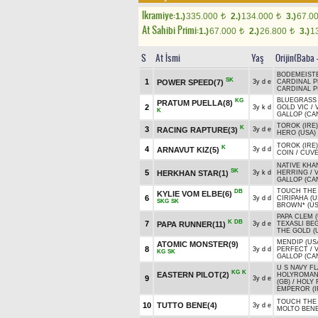
Ikramiye:
1.)
335.000
2.)
134.000
3.)
67.0
t
t
At Sahibi Primi:
1.)
67.000
2.)
26.800
3.)
1
t
t
S
At İsmi
Yaş
Orijin(Baba 
BODEMEISTE
SK
1
POWER SPEED(7)
3y d e
CARDINAL 
CARDINAL 
BLUEGRASS 
KG
PRATUM PUELLA(8)
2
3y k d
GOLD VIC
/
K
GALLOP (CA
TOROK (IRE)
K
3
RACING RAPTURE(3)
3y d e
HERO (USA)
TOROK (IRE)
K
4
ARNAVUT KIZ(5)
3y d d
COIN
/
CUVE
NATIVE KHAN
SK
5
HERKHAN STAR(1)
3y k d
HERRING
/
GALLOP (CA
TOUCH THE
DB
KYLIE VOM ELBE(6)
6
3y d d
CIRIPAHA (U
SKG
SK
BROWN* (US
PAPA CLEM (
K
DB
7
PAPA RUNNER(11)
3y d e
TEXASLI BE
THE GOLD (
MENDIP (US
ATOMIC MONSTER(9)
8
3y d d
PERFECT
/
KG
SK
GALLOP (CA
U S NAVY FL
KG
K
EASTERN PILOT(2)
HOLYROMAN
9
3y d e
(GB)
/
HOLY
EMPEROR (I
TOUCH THE
10
TUTTO BENE(4)
3y d e
MOLTO BEN