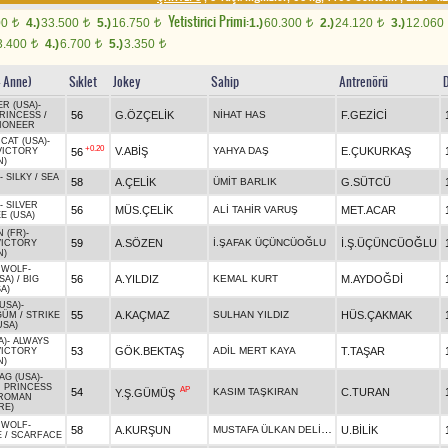
Yetistirici Primi:
00
4.)
33.500
5.)
16.750
1.)
60.300
2.)
24.120
3.)
12.060
t
t
t
t
t
3.400
4.)
6.700
5.)
3.350
t
t
t
- Anne)
Sıklet
Jokey
Sahip
Antrenörü
R (USA)
-
56
G.ÖZÇELİK
NİHAT HAS
F.GEZİCİ
PRINCESS
/
PIONEER
CAT (USA)
-
+0.20
V.ABİŞ
YAHYA DAŞ
E.ÇUKURKAŞ
56
VICTORY
N)
-
SILKY
/
SEA
58
A.ÇELİK
ÜMİT BARLIK
G.SÜTCÜ
-
SILVER
56
MÜS.ÇELİK
ALİ TAHİR VARUŞ
MET.ACAR
E (USA)
 (FR)
-
59
A.SÖZEN
İ.ŞAFAK ÜÇÜNCÜOĞLU
İ.Ş.ÜÇÜNCÜOĞLU
VICTORY
N)
 WOLF
-
56
A.YILDIZ
KEMAL KURT
M.AYDOĞDİ
SA)
/
BIG
A)
USA)
-
55
A.KAÇMAZ
SULHAN YILDIZ
HÜS.ÇAKMAK
GÜM
/
STRIKE
USA)
A)
-
ALWAYS
53
GÖK.BEKTAŞ
ADİL MERT KAYA
T.TAŞAR
VICTORY
N)
AG (USA)
-
 PRINCESS
AP
54
KASIM TAŞKIRAN
C.TURAN
Y.Ş.GÜMÜŞ
 ROMAN
RE)
 WOLF
-
MUSTAFA ÜLKAN DELİKAN
58
A.KURŞUN
U.BİLİK
E
/
SCARFACE