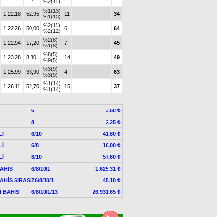
%2(11)
%1(13)
1.22.18
52,95
11
34
%1(13)
%2(11)
1.22.26
50,00
6
64
%2(12)
%2(8)
1.22.94
17,20
7
45
%1(8)
%8(5)
1.23.28
8,80
14
49
%9(5)
%3(9)
1.25.99
33,90
4
63
%3(9)
%1(14)
1.26.11
52,70
15
37
%1(14)
6
3,50 ₺
8
2,25 ₺
Lİ
6/10
41,80 ₺
Lİ
6/8
16,00 ₺
Lİ
8/10
57,60 ₺
AHİS
6/8/10/1
1.625,31 ₺
AHİS SIRASIZ
6/8/10/1
45,18 ₺
Lİ BAHİS
6/8/10/1/13
26.931,65 ₺