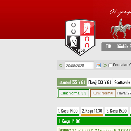
TJK
Günlük B
<
>
Formaları 
İstanbul (55. Y.G.)
Elazığ (33. Y.G.)
Scottsville
Çim: Normal 3,3
Kum: Normal
Hava: 2
1. Koşu 14.00
2. Koşu 14.30
3. Koşu 15.00
1. Koşu 14.00
Ikramiye:
1.)
520.000
2.)
208.000
3.)
104.
t
t