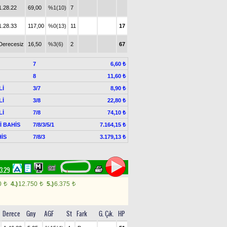
1.28.22
69,00
%1(10)
7
1.28.33
117,00
%0(13)
11
17
Derecesiz
16,50
%3(6)
2
67
7
6,60 ₺
8
11,60 ₺
Lİ
3/7
8,90 ₺
Lİ
3/8
22,80 ₺
Lİ
7/8
74,10 ₺
Lİ BAHİS
7/8/3/5/1
7.164,15 ₺
İS
7/8/3
3.179,13 ₺
43.29
0
4.)
12.750
5.)
6.375
t
t
t
Derece
Gny
AGF
St
Fark
G. Çık.
HP