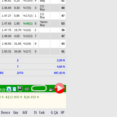
1.46.82
5,25
%15(4)
4
Baş
51
2,5
1.46.84
9,30
%7(5)
3
40
Boy
2,5
1.47.27
5,85
%17(2)
1
47
Boy
Yarım
1.47.65
1,95
%40(1)
6
53
Boy
1.47.75
19,70
%2(6)
2
39
1.48.00
4,05
%15(3)
7
47
1.49.83
31,65
%2(8)
8
43
1.55.31
34,00
%2(7)
5
41
2
2,50 ₺
7
4,65 ₺
İS
2/7/3
497,43 ₺
21.22
0
4.)
12.900
5.)
6.450
t
t
t
Derece
Gny
AGF
St
Fark
G. Çık.
HP