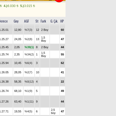
4.)
6.030
5.)
3.015
t
t
t
Derece
Gny
AGF
St
Fark
G. Çık.
HP
1.25.01
12,80
%7(3)
12
2 Boy
60
1,5
1.25.27
24,05
%2(8)
13
47
Boy
1.25.45
2,05
%39(1)
8
2 Boy
44
1,5
1.25.74
2,35
%34(2)
1
55
Boy
1.25.94
10,45
%6(4)
3
62
1.26.05
28,05
%2(7)
10
41
1.26.38
58,35
%0(12)
4
22
1.26.74
68,10
%1(9)
5
49
1.27.26
63,40
%1(11)
9
44
2,5
1.27.71
19,55
%4(5)
6
47
boy