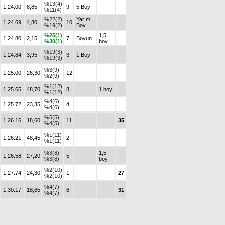
%13(4)
1.24.00
8,85
9
5 Boy
%11(4)
%22(2)
Yarım
1.24.69
4,80
10
%19(2)
Boy
%25(1)
1,5
1.24.80
2,15
7
Boyun
%30(1)
boy
%19(3)
1.24.84
3,95
3
1 Boy
%19(3)
%3(9)
1.25.00
26,30
12
%2(9)
%1(12)
1.25.65
48,70
8
1 boy
%1(12)
%4(6)
1.25.72
23,35
4
%4(6)
%5(5)
1.26.16
18,60
11
35
%4(5)
%1(11)
1.26.21
48,45
2
%1(11)
%3(8)
1,5
1.26.58
27,20
5
%3(8)
boy
%2(10)
1.27.74
24,30
1
27
%2(10)
%4(7)
1.30.17
18,65
6
31
%4(7)