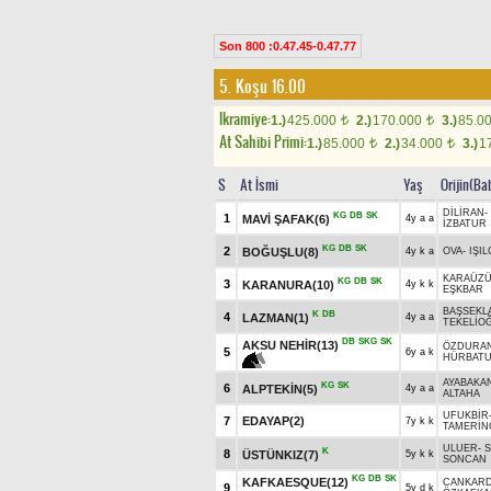
Son 800 :0.47.45-0.47.77
5. Koşu 16.00
Ikramiye:
1.)
425.000
2.)
170.000
3.)
85.0
t
t
At Sahibi Primi:
1.)
85.000
2.)
34.000
3.)
1
t
t
S
At İsmi
Yaş
Orijin(Ba
DİLİRAN
-
KG
DB
SK
1
MAVİ ŞAFAK(6)
4y a a
İZBATUR
KG
DB
SK
2
BOĞUŞLU(8)
4y k a
OVA
-
IŞI
KARAÜZ
KG
DB
SK
3
KARANURA(10)
4y k k
EŞKBAR
BAŞSEKLA
K
DB
4
LAZMAN(1)
4y a a
TEKELİO
DB
SKG
SK
AKSU NEHİR(13)
ÖZDURA
5
6y a k
HÜRBAT
AYABAKA
KG
SK
6
ALPTEKİN(5)
4y a a
ALTAHA
UFUKBİR
7
EDAYAP(2)
7y k k
TAMERİN
ULUER
-
K
8
ÜSTÜNKIZ(7)
5y k k
SONCAN
KG
DB
SK
KAFKAESQUE(12)
CANKAR
9
5y d k