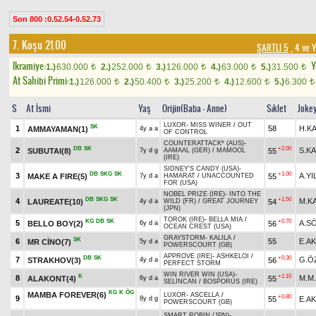
Son 800 :0.52.54-0.52.73
7. Koşu 21.00
ŞARTLI 5
, 4 ve Y
Ikramiye:
Y
1.)
630.000
2.)
252.000
3.)
126.000
4.)
63.000
5.)
31.500
t
t
t
t
t
At Sahibi Primi:
1.)
126.000
2.)
50.400
3.)
25.200
4.)
12.600
5.)
6.300
t
t
t
t
t
S
At İsmi
Yaş
Orijin(Baba - Anne)
Sıklet
Joke
LUXOR
-
MISS WINER
/
OUT
SK
1
58
H.K
AMMAYAMAN(1)
4y a a
OF CONTROL
COUNTERATTACK* (AUS)
-
DB
SK
+2.00
2
S.KA
SUBUTAI(8)
55
7y d g
AAMAAL (GER)
/
MAMOOL
(IRE)
SIDNEY'S CANDY (USA)
-
DB
SKG
SK
+1.00
3
A.YI
MAKE A FIRE(5)
55
7y d a
HAMARAT
/
UNACCOUNTED
FOR (USA)
NOBEL PRIZE (IRE)
-
INTO THE
DB
SKG
SK
+1.50
4
M.K
LAUREATE(10)
54
4y d a
WILD (FR)
/
GREAT JOURNEY
(JPN)
TOROK (IRE)
-
BELLA MIA
/
KG
DB
SK
+0.70
5
A.S
BELLO BOY(2)
56
6y d a
OCEAN CREST (USA)
GRAYSTORM
-
KALILA
/
SK
6
55
E.A
MR CİNO(7)
5y d a
POWERSCOURT (GB)
APPROVE (IRE)
-
ASHKELOI
/
DB
SK
+0.30
7
G.Ö
STRAKHOV(3)
56
4y d a
PERFECT STORM
WIN RIVER WIN (USA)
-
K
+1.10
8
M.M.
ALAKONT(4)
55
6y d a
SELİNCAN
/
BOSPORUS (IRE)
KG
K
ÖG
MAMBA FOREVER(6)
LUXOR
-
ASCELLA
/
+0.80
9
55
E.A
8y d g
POWERSCOURT (GB)
SMART ROBIN (JPN)
-