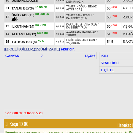
10
56
B.AKÇ
DUMANLIGÖZ(3)
4y a a
DEMİRKAZIK
TAMERİNOĞLU
-
BEYAZ
KG
DB
SK
+0.90
11
A.YILD
TANJU BEY(6)
55
4y k a
ALTIN
/
CAŞ
DB
SKG
SK
ÜMİTZADE(15)
TAMERŞAH
-
İZBELİ
/
+2.00
12
50
R.KUR
4y a a
KAIZBERT (RU)
KARAÜZÜM
-
VIKA (RU)
/
KG
K
DB
+2.00
13
İLKUTHAN(14)
50
Y.Ş.G
4y k a
KAIZBERT (RU)
AYABAKAN
-
HATIRNAZ
/
KG
K
DB
+2.00
14
ALHAMZAH(12)
51
M.BAĞ
4y a a
TURBO
FATİH AĞA
-
JALECAN
/
KG
K
15
54,5
E.AKT
TUTKUN BEY(8)
4y k a
YAŞARCIK
[(2)ÇELİKGİLLER,(15)ÜMİTZADE]
eküridir.
GANYAN
7
İKİLİ
12,30 ₺
SIRALI İKİLİ
1. ÇİFTE
Son 800 :0.53.02-0.55.23
3. Koşu 19.00
Handikap 
Ikramiye:
Yet