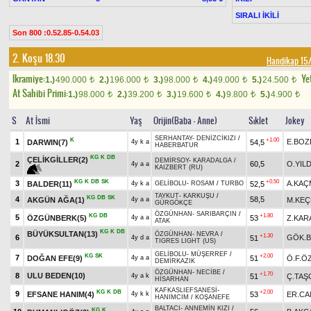
SIRALI İKİLİ
Son 800 :0.52.85-0.54.03
2. Koşu 18.30
Handikap 1
Ikramiye:
Yet
1.)
490.000
2.)
196.000
3.)
98.000
4.)
49.000
5.)
24.500
t
t
t
t
t
At Sahibi Primi:
1.)
98.000
2.)
39.200
3.)
19.600
4.)
9.800
5.)
4.900
t
t
t
t
t
S
At İsmi
Yaş
Orijin(Baba - Anne)
Sıklet
Jokey
SERHANTAY
-
DENİZCİKIZI
/
K
+1.00
1
E.BO
DARWIN(7)
54,5
4y k a
HABERBATUR
KG
K
DB
ÇELİKGİLLER(2)
DEMİRSOY
-
KARADALGA
/
2
60,5
O.YILD
4y a a
KAIZBERT (RU)
KG
K
DB
SK
+0.50
3
A.KAÇ
BALDER(11)
52,5
4y k a
GELİBOLU
-
ROSAM
/
TURBO
TAYKUT
-
KARKUŞU
/
KG
DB
SK
4
58,5
AKGÜN AĞA(1)
M.KEÇ
4y a a
GÜRGÖKÇE
ÖZGÜNHAN
-
SARIBARÇIN
/
KG
DB
+1.80
5
ÖZGÜNBERK(5)
53
Z.KAR
4y a a
ATAK
KG
K
DB
BÜYÜKSULTAN(13)
ÖZGÜNHAN
-
NEVRA
/
+1.30
6
GÖK.B
51
4y d a
TIGRES LIGHT (US)
GELİBOLU
-
MÜŞERREF
/
KG
SK
+2.00
7
DOĞAN EFE(9)
51
Ö.F.Ö
4y a a
DEMİRKAZIK
ÖZGÜNHAN
-
NECİBE
/
+1.70
8
ULU BEDEN(10)
51
Ç.TAŞ
4y a k
HİSARHAN
KAFKASLIEFSANESİ
-
KG
K
DB
+2.00
9
EFSANE HANIM(4)
53
ER.CA
4y k k
HANIMCIM
/
KOŞANEFE
BALTACI
-
ANNEMİN KIZI
/
KG
K