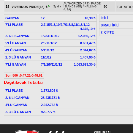
AUTHORIZED (IRE)
-
FAROE
K
18
50
VIVERNUS PRIDE(18)
ZÜL.AYDO
5y d k
ISLANDS (GB)
/
HALLING
t
(USA)
GANYAN
12
İKİLİ
10,30 ₺
7'Lİ PLASE
2,7,15/1,3,10/2,7/3,5/8,11/1,8/1,12
SIRALI İKİLİ
4.375,10 ₺
7. ÇİFTE
2. 6'LI GANYAN
1/2/5/11/1/12
52.080,12 ₺
5'Lİ GANYAN
2/5/11/1/12
8.651,47 ₺
4'LÜ GANYAN
5/11/1/12
2.344,82 ₺
2. 3'LÜ GANYAN
11/1/12
1.407,90 ₺
7'Lİ GANYAN
7/1/2/5/11/1/12
1.063.593,30 ₺
Son 800 :0.47.21-0.48.61
Dağıtılacak Tutarlar
7'Lİ PLASE
1.373.808 ₺
2. 6'LI GANYAN
28.435.781 ₺
4'LÜ GANYAN
2.942.762 ₺
2. 3'LÜ GANYAN
920.777 ₺