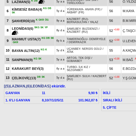
BAŞSEKLAVİ
-
SİM SİM
/
K
DB
5
56
O.YILDI
LAZMAN(5)
5y a a
TEKELİOĞLU
KG
DB
KİMSESİZ BABA(4)
YÜREKKAYA
-
ANAYA (FR)
/
6
56
M.KAYA
5y d a
AKBAR* (FR)
SK
KAIZBERT (RU)
-
K
GKR
ÖG
7
56
B.M.MIR
ŞANVERDİ(10)
9y a a
BERNASULTAN
/
YALAZ
SKG
SK
YP
LEONİDAS(6)
ŞAMİLBEY
-
BUZDENİZİ
/
+0.60
8
52
Ç.TAŞCI
8y d a
KAIZBERT (RU)
KG
DB
SK
MAHMUT USTA(7)
TAMERİNOĞLU
-
DEMİRYELE
+2.00
9
52
U.LEVE
6y k a
/
DEMİRKAZIK
GKR
UÇANBEY
-
NERGİS GÜLÜ
/
KG
K
10
55
A.KAÇM
BAYAN ALTIN(12)
5y d k
ATAK
ARTOS
-
TEK DİŞİ
/
KG
SK
+0.30
11
SANPMAN(9)
53
M.BAĞ
5y a a
GOBAKBEY
TURBO
-
İLK KIZ
/
12
KARAKURT BEYİ(3)
56
E.BOZD
6y a a
SEZGİNBEY
ŞAMİLBEY
-
SULH
/
KAIZBERT
DB
SK
+1.00
13
ÇELİKOVİÇ(13)
52
Y.Ş.GÜ
5y d a
(RU)
[(5)LAZMAN,(6)LEONİDAS]
eküridir.
GANYAN
11
İKİLİ
9,90 ₺
1. 6'LI GANYAN
8,10/7/1/2/5/11
SIRALI İKİLİ
101.962,87 ₺
5. ÇİFTE