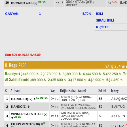
DB
SK
+1.70
10
B.A
BUMMER GIRL(9)
54
4y d k
MUSICAL HIGH (IRE)
/
MOZART
GANYAN
1
İKİLİ
5,70 ₺
SIRALI İKİLİ
6. ÇİFTE
Son 800 :0.46.32-0.46.89
8. Koşu 21.30
SATIŞ 2
, 4 ve 
Ikramiye:
Yet
1.)
445.000
2.)
178.000
3.)
89.000
4.)
44.500
5.)
22.250
t
t
t
t
t
At Sahibi Primi:
1.)
89.000
2.)
35.600
3.)
17.800
4.)
8.900
5.)
4.450
t
t
t
t
t
S
At İsmi
Yaş
Orijin(Baba - Anne)
Sıklet
Jokey
TOROK (IRE)
-
WENONA
/
KG
DB
SK
1
55
A.KAÇMAZ
HARDOLD(12)
5y d a
t
LION HEART (USA)
THREE VALLEYS (USA)
-
2
KANDO(1)
59
E.AKTUĞ
5y a a
t
ONE STAR
/
DEHERE (USA)
WIN RIVER WIN (USA)
-
WINNER GETS IT ALL(2)
3
59
A.SÖZEN
8y a a
LOVELY DOYOUN
/
DB
SK
t
DOYOUN (IRE)
K
FILIUS VENTUS(16)
TOROK (IRE)
-
SERENARA
/
t
A
4
52
R.YILDIZ
5y d a