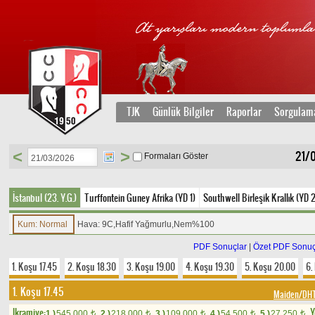
TJK
Günlük Bilgiler
Raporlar
Sorgulam
<
>
21/0
Formaları Göster
İstanbul (23. Y.G.)
Turffontein Guney Afrika (YD 1)
Southwell Birleşik Krallık (YD 
Kum: Normal
Hava: 9C,Hafif Yağmurlu,Nem%100
PDF Sonuçlar
|
Özet PDF Sonuç
1. Koşu 17.45
2. Koşu 18.30
3. Koşu 19.00
4. Koşu 19.30
5. Koşu 20.00
6.
1. Koşu 17.45
Maiden/DHT
Ikramiye:
Y
1.)
545.000
2.)
218.000
3.)
109.000
4.)
54.500
5.)
27.250
t
t
t
t
t