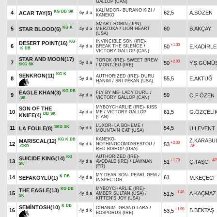
GALLOP (CAN)
KALİMDOR
-
BURANO KIZI
/
KG
DB
SK
4
62,5
A.SÖZEN
ACAR TAY(5)
6y d a
KANEKO
SMART ROBIN (JPN)
-
KG
K
5
60
B.AKÇAY
STAR BLOOD(6)
4y d a
MERZUKA
/
LION HEART
(USA)
INVINCIBLE SON (IRE)
-
KG
DESERT POINT(16)
+1.30
6
50
E.KADİRL
4y d a
BREAK THE SILENCE
/
K
DB
VICTORY GALLOP (CAN)
STAR AND MOON(17)
TOROK (IRE)
-
SWEET BREW
+2.00
7
50
Y.Ş.GÜMÜ
5y d a
SKG
SK
/
MONTJEU (IRE)
KG
K
SENKRON(11)
AUTHORIZED (IRE)
-
DURU
8
55,5
E.AKTUĞ
5y d a
HANIM
/
SRI PEKAN (USA)
KG
DB
EAGLE KHAN(3)
FLY BY ME
-
LADY DURU
/
9
59
Ö.F.ÖZEN
4y d a
VICTORY GALLOP (CAN)
SK
MYBOYCHARLIE (IRE)
-
KISS
SON OF THE
10
61,5
G.ÖZÇELİ
4y d a
ME
/
VICTORY GALLOP
DB
SK
KNIFE(4)
(CAN)
LUXOR
-
LA BOHEME
/
SKG
SK
11
54,5
LA FOULE(8)
U.LEVENT
5y d k
MOUNTAIN CAT (USA)
KANEKO
-
KG
K
DB
Z.KARABU
MARISCAL(12)
+2.00
12
53
6y d k
NOTHINGCOMPARESTOU
/
AP
GKR
RED BISHOP (USA)
AUTHORIZED (IRE)
-
KG
SUICIDE KING(14)
+1.70
AP
13
51
Ç.TAŞCI
4y d a
AVODALE (IRE)
/
LAWMAN
SK
(FR)
MY DEAR SON
-
PEARL GEM
/
K
DB
14
61
SEFAKÖYLÜ(1)
M.KEÇECİ
4y d a
INSPECTOR
MYBOYCHARLIE (IRE)
-
KG
DB
THE EAGLE(13)
+1.40
15
A.KAÇMAZ
51,5
4y d a
AMBER SULTAN (USA)
/
SK
KITTEN'S JOY (USA)
K
DB
SEMİNTOSH(10)
CİHANIM
-
GRAND LARA
/
+1.90
16
B.BEKTAŞ
53,5
4y d k
BOSPORUS (IRE)