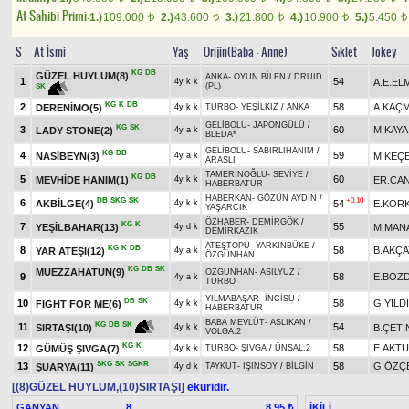
At Sahibi Primi:
1.)
109.000
2.)
43.600
3.)
21.800
4.)
10.900
5.)
5.450
t
t
t
t
t
S
At İsmi
Yaş
Orijin(Baba - Anne)
Sıklet
Jokey
KG
DB
GÜZEL HUYLUM(8)
ANKA
-
OYUN BİLEN
/
DRUID
1
54
A.E.EL
4y k k
(PL)
SK
KG
K
DB
2
58
A.KAÇ
DERENİMO(5)
4y k k
TURBO
-
YEŞİLKIZ
/
ANKA
GELİBOLU
-
JAPONGÜLÜ
/
KG
SK
3
60
M.KAYA
LADY STONE(2)
4y a k
BLEDA*
GELİBOLU
-
SABIRLIHANIM
/
KG
DB
4
59
NASİBEYN(3)
M.KEÇE
4y a k
ARASLI
TAMERİNOĞLU
-
SEVİYE
/
KG
DB
5
60
MEVHİDE HANIM(1)
ER.CAN
4y k k
HABERBATUR
HABERKAN
-
GÖZÜN AYDIN
/
DB
SKG
SK
+0.10
6
AKBİLGE(4)
54
E.KOR
4y k k
YAŞARCIK
ÖZHABER
-
DEMİRGÖK
/
KG
K
7
55
YEŞİLBAHAR(13)
M.MAN
4y d k
DEMİRKAZIK
ATEŞTOPU
-
YARKINBÜKE
/
KG
K
DB
8
58
B.AKÇA
YAR ATEŞİ(12)
4y a k
ÖZGÜNHAN
KG
DB
SK
MÜEZZAHATUN(9)
ÖZGÜNHAN
-
ASİLYÜZ
/
9
58
E.BOZ
4y a k
TURBO
YILMABAŞAR
-
İNCİSU
/
DB
SK
10
58
G.YILD
FIGHT FOR ME(6)
4y k k
HABERBATUR
BABA MEVLÜT
-
ASLIKAN
/
KG
DB
SK
11
54
B.ÇETİ
SIRTAŞI(10)
4y k k
VOLGA.2
KG
K
12
58
E.AKT
GÜMÜŞ ŞIVGA(7)
4y k k
TURBO
-
ŞIVGA
/
ÜNSAL.2
SKG
SK
SGKR
13
58
G.ÖZÇ
ŞUARYA(11)
4y d k
TAYKUT
-
IŞINSOY
/
BİLGİN
[(8)GÜZEL HUYLUM,(10)SIRTAŞI]
eküridir.
GANYAN
8
İKİLİ
8,95 ₺