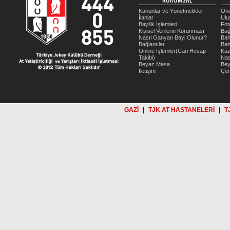
KURUMSAL
Kanunlar ve Yönetmelikler
Öne
İlanlar
Ulu
Bayilik İşlemleri
Fot
Kişisel Verilerin Korunması
Bağ
Nasıl Ganyan Bayi Olunur?
Bah
Bağlantılar
Bah
Online İşlemler(Cari Hesap
Kaz
Takibi)
Nas
Beyaz Masa
Be
İletişim
Çer
GAZİ
|
TJK AT HASTANELERİ
|
T