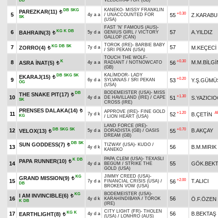
VELOCIRAPTOR (GB)
DB
KANEKO
-
MISSY FRANKLIN
DB
SKG
PAREZKAR(11)
t
+0.30
5
55
Z.KARABU
4y a a
/
UNACCOUNTED FOR
SK
(USA)
FAST 'N' FAMOUS (AUS)
-
KG
K
DB
6
57
A.YILDIZ
BAHRAIN(3)
5y d a
GENIUS GIRL
/
VICTORY
t
GALLOP (CAN)
TOROK (IRE)
-
BARBIE BABY
KG
DB
SK
7
57
ZORRO(4)
M.KEÇECİ
7y d a
t
/
SRI PEKAN (USA)
TOUCH THE WOLF
-
K
+0.30
8
M.M.BİLGİ
ASRA İNAT(5)
56
4y a a
RADIANT
/
NOTNOWCATO
t
(GB)
KALİMDOR
-
LADY
DB
SKG
SK
EKARAJ(15)
t
+0.20
9
53
Y.Ş.GÜMÜ
6y d a
SYLVANAS
/
SRI PEKAN
ÖG
(USA)
BODEMEISTER (USA)
-
MISS
DB
THE SNAKE PIT(17)
t
+1.30
10
51
S.YAZICI
4y d a
DE HAVILLAND (IRE)
/
CAPE
SK
CROSS (IRE)
PRENSES DALAKA(14)
t
APPROVE (IRE)
-
FINE GOLD
+1.20
A
11
52
B.ÇETİN
7y d k
KG
/
LION HEART (USA)
LAND FORCE (IRE)
-
DB
SKG
SK
+0.70
12
B.AKÇAY
VELOX(13)
55
5y d a
DORADISTA (GB)
/
OASIS
t
DREAM (GB)
DB
SK
SUN GODDESS(7)
TIZWAY (USA)
-
KUDO
/
t
13
56
B.M.MIRIK
4y d k
KANEKO
PAPA CLEM (USA)
-
TEXASLI
K
DB
PAPA RUNNER(10)
t
14
55
GÖK.BEK
4y d a
BEGÜM
/
STRIKE THE
GOLD (USA)
JIMMY CREED (USA)
-
KG
GRAND MISSION(9)
t
+2.00
15
T.ALICI
56
7y d a
FINANCIAL CRISIS (USA)
/
DB
BROKEN VOW (USA)
BODEMEISTER (USA)
-
KG
I AM INVINCIBLE(6)
t
16
56
Ö.F.ÖZEN
4y d k
KARAHİNDİBAYA
/
TOROK
K
DB
(IRE)
CITY LIGHT (FR)
-
THOLEN
KG
K
17
56
B.BEKTAŞ
EARTHLIGHT(8)
4y d a
t
(USA)
/
LONHRO (AUS)