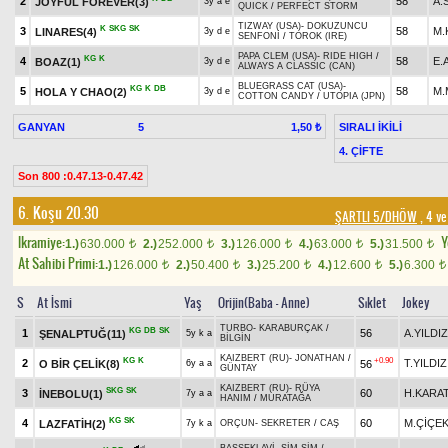
2
58
A.
JOYFUL FOREVER(3)
3y a e
QUICK
/
PERFECT STORM
TIZWAY (USA)
-
DOKUZUNCU
K
SKG
SK
3
58
M.
LINARES(4)
3y d e
SENFONİ
/
TOROK (IRE)
PAPA CLEM (USA)
-
RIDE HIGH
/
KG
K
4
58
E.
BOAZ(1)
3y d e
ALWAYS A CLASSIC (CAN)
BLUEGRASS CAT (USA)
-
KG
K
DB
5
58
M.
HOLA Y CHAO(2)
3y d e
COTTON CANDY
/
UTOPIA (JPN)
GANYAN
5
SIRALI İKİLİ
1,50 ₺
4. ÇİFTE
Son 800 :0.47.13-0.47.42
6. Koşu 20.30
ŞARTLI 5/DHÖW
, 4 ve
Ikramiye:
Y
1.)
630.000
2.)
252.000
3.)
126.000
4.)
63.000
5.)
31.500
t
t
t
t
t
At Sahibi Primi:
1.)
126.000
2.)
50.400
3.)
25.200
4.)
12.600
5.)
6.300
t
t
t
t
t
S
At İsmi
Yaş
Orijin(Baba - Anne)
Sıklet
Jokey
TURBO
-
KARABURÇAK
/
KG
DB
SK
1
56
A.YILDIZ
ŞENALPTUĞ(11)
5y k a
BİLGİN
KAIZBERT (RU)
-
JONATHAN
/
KG
K
+0.90
2
T.YILDIZ
O BİR ÇELİK(8)
56
6y a a
GÜNTAY
KAIZBERT (RU)
-
RÜYA
SKG
SK
3
60
H.KARA
İNEBOLU(1)
7y a a
HANIM
/
MURATAĞA
KG
SK
4
60
M.ÇİÇE
LAZFATİH(2)
7y k a
ORÇUN
-
SEKRETER
/
CAŞ