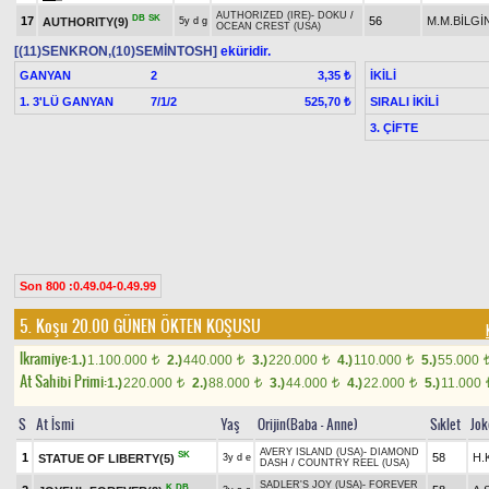
AUTHORIZED (IRE)
-
DOKU
/
DB
SK
17
56
M.M.BİLGİ
AUTHORITY(9)
5y d g
OCEAN CREST (USA)
[(11)SENKRON,(10)SEMİNTOSH]
eküridir.
GANYAN
2
İKİLİ
3,35 ₺
1. 3'LÜ GANYAN
7/1/2
SIRALI İKİLİ
525,70 ₺
3. ÇİFTE
Son 800 :0.49.04-0.49.99
5. Koşu 20.00
GÜNEN ÖKTEN KOŞUSU
Ikramiye:
1.)
1.100.000
2.)
440.000
3.)
220.000
4.)
110.000
5.)
55.000
t
t
t
t
At Sahibi Primi:
1.)
220.000
2.)
88.000
3.)
44.000
4.)
22.000
5.)
11.000
t
t
t
t
S
At İsmi
Yaş
Orijin(Baba - Anne)
Sıklet
Jok
AVERY ISLAND (USA)
-
DIAMOND
SK
1
58
H.
STATUE OF LIBERTY(5)
3y d e
DASH
/
COUNTRY REEL (USA)
SADLER'S JOY (USA)
-
FOREVER
K
DB