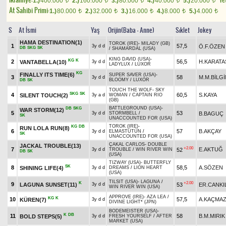
1.)
400.000
2.)
160.000
3.)
80.000
4.)
40.000
5.)
20.000
t
t
t
t
t
At Sahibi Primi:
1.)
80.000
2.)
32.000
3.)
16.000
4.)
8.000
5.)
4.000
t
t
t
t
t
S
At İsmi
Yaş
Orijin(Baba - Anne)
Sıklet
Jokey
HAMA DESTINATION(1)
TOROK (IRE)
-
MILADY (GB)
1
57,5
Ö.F.ÖZEN
3y d d
DB
SKG
SK
/
SHAMARDAL (USA)
KING DAVID (USA)
-
KG
K
2
56,5
H.KARATA
VANTABELLA(10)
3y d d
LADYLUX
/
LUXOR
KG
FINALLY ITS TIME(6)
SUPER SAVER (USA)
-
3
58
M.M.BİLGİ
3y d d
BLOOMY
/
LUXOR
DB
SK
TOUCH THE WOLF
-
SKY
SKG
SK
4
60,5
S.KAYA
SILENT TOUCH(2)
3y a d
WOMAN
/
CAPTAIN RIO
(GB)
BATTLEGROUND (USA)
-
DB
SKG
WAR STORM(12)
5
53
B.BAGUÇ
3y d d
STORMBELL
/
SK
UNACCOUNTED FOR (USA)
TOROK (IRE)
-
KG
DB
RUN LOLA RUN(8)
6
57
B.AKÇAY
3y d d
ELMASTÜTÜN
/
SK
UNACCOUNTED FOR (USA)
ÇAKAL CARLOS
-
DOUBLE
JACKAL TROUBLE(13)
+2.00
7
E.AKTUĞ
52
3y d d
TROUBLE
/
WIN RIVER WIN
DB
SK
(USA)
TIZWAY (USA)
-
BUTTERFLY
SK
8
58,5
A.SÖZEN
SHINING LIFE(4)
3y d d
DREAMS
/
LION HEART
(USA)
TILSIT (USA)
-
LAGUNA
/
K
+2.00
9
LAGUNA SUNSET(11)
53
ER.CANKI
3y d d
WIN RIVER WIN (USA)
APPROVE (IRE)
-
AZA LEA
/
KG
K
10
57,5
A.KAÇMA
KÜREN(7)
3y d d
DIVINE LIGHT* (JPN)
BODEMEISTER (USA)
-
K
DB
11
58
B.M.MIRIK
BOLD STEPS(5)
3y d d
FRESH YOURSELF
/
AFTER
MARKET (USA)