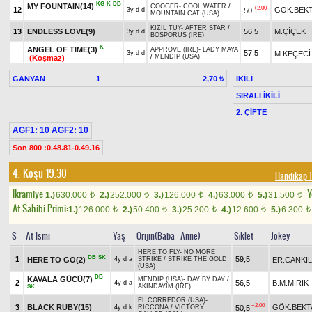
KG
K
DB
MY FOUNTAIN(14)
COOGER
-
COOL WATER
/
+2.00
12
GÖK.BEK
50
3y d d
MOUNTAIN CAT (USA)
KIZIL TÜY
-
AFTER STAR
/
13
ENDLESS LOVE(9)
56,5
M.ÇİÇEK
3y d d
BOSPORUS (IRE)
K
ANGEL OF TIME(3)
APPROVE (IRE)
-
LADY MAYA
57,5
M.KEÇECİ
3y d d
/
MENDIP (USA)
(Koşmaz)
GANYAN
1
İKİLİ
2,70 ₺
SIRALI İKİLİ
2. ÇİFTE
AGF1: 10 AGF2: 10
Son 800 :0.48.81-0.49.16
4. Koşu 19.30
Handikap 1
Ikramiye:
Y
1.)
630.000
2.)
252.000
3.)
126.000
4.)
63.000
5.)
31.500
t
t
t
t
t
At Sahibi Primi:
1.)
126.000
2.)
50.400
3.)
25.200
4.)
12.600
5.)
6.300
t
t
t
t
t
S
At İsmi
Yaş
Orijin(Baba - Anne)
Sıklet
Jokey
HERE TO FLY
-
NO MORE
DB
SK
1
59,5
HERE TO GO(2)
ER.CANKIL
4y d a
STRIKE
/
STRIKE THE GOLD
(USA)
DB
KAVALA GÜCÜ(7)
MENDIP (USA)
-
DAY BY DAY
/
2
56,5
B.M.MIRIK
4y d a
AKINDAYIM (IRE)
SK
EL CORREDOR (USA)
-
+2.00
3
BLACK RUBY(15)
GÖK.BEKT
50,5
4y d k
RICCONA
/
VICTORY