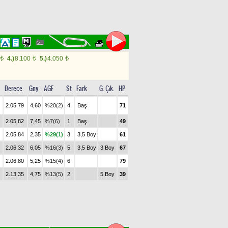
4.)
8.100
5.)
4.050
t
t
t
Derece
Gny
AGF
St
Fark
G. Çık.
HP
2.05.79
4,60
%20(2)
4
Baş
71
2.05.82
7,45
%7(6)
1
Baş
49
2.05.84
2,35
%29(1)
3
3,5 Boy
61
2.06.32
6,05
%16(3)
5
3,5 Boy
3 Boy
67
2.06.80
5,25
%15(4)
6
79
2.13.35
4,75
%13(5)
2
5 Boy
39