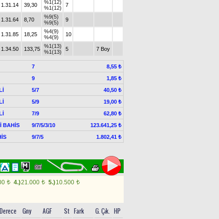
%1(12)
1.31.14
39,30
7
%1(12)
%9(5)
1.31.64
8,70
9
%9(5)
%4(9)
1.31.85
18,25
10
%4(9)
%1(13)
1.34.50
133,75
5
7 Boy
%1(13)
7
8,55 ₺
9
1,85 ₺
Lİ
5/7
40,50 ₺
Lİ
5/9
19,00 ₺
Lİ
7/9
62,80 ₺
Lİ BAHİS
9/7/5/3/10
123.641,25 ₺
İS
9/7/5
1.802,41 ₺
00
4.)
21.000
5.)
10.500
t
t
t
Derece
Gny
AGF
St
Fark
G. Çık.
HP