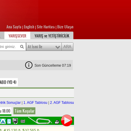
Ana Sayfa
English
Site Haritası
Bize Ulaşın
|
|
|
L
YARIŞSEVER
YARIŞ ve YETİŞTİRİCİLİK
At İsmi İle
Son Güncelleme 07:19
 ABD (YD 4)
trik Sonuçlar
|
1. AGF Tablosu
|
2. AGF Tablosu
u 18.00
Tüm Koşular
4.)
5.130
5.)
2.565
t
t
t