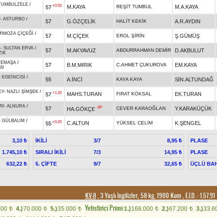
TUMBULZELE
/
+0.50
M.KAYA
REŞİT TUMBUL
M.A.KAYA
57
-
ASTURBO
/
57
G.ÖZÇELİK
HALİT KEKİK
A.R.AYDIN
MİMOZA ÇİÇEĞİ
/
57
M.ÇİÇEK
EROL ŞİRİN
Ş.GÜMÜŞ
N
-
SULTAN ERVA
/
57
M.AKYAVUZ
ABDURRAHMAN DEMİR
D.AKBULUT
ZIK
TEMAŞA
/
57
B.M.MIRIK
C.AHMET ÇUKUROVA
EM.KAYA
AN
-
EGEİNCİSİ
/
55
A.İNCİ
KAYA KAYA
SİN.ALTUNDAĞ
R
EY
-
NAZLI ŞİMŞEK
/
+1.20
MAHS.TURAN
FIRAT KÖKSAL
EK.TURAN
57
AY
-
ALNURA
/
AP
57
CEVER KARAOĞLAN
Y.KARAKÜÇÜK
HA.GÖKÇE
-
GÜLBALIM
/
+0.20
C.ALTUN
YÜKSEL CELİM
K.ŞENGEL
55
İKİLİ
3/7
PLASE
3,10 ₺
8,95 ₺
SIRALI İKİLİ
7/3
PLASE
1.745,10 ₺
14,95 ₺
5. ÇİFTE
9/7
ÜÇLÜ BAH
632,22 ₺
32,65 ₺
KV-8
, 3 Yaşlı İngilizler, 58 kg, 1900 Kum
,
E.İ.D. :
1.57.91
Yetistirici Primi:
000
4.)
70.000
5.)
35.000
1.)
168.000
2.)
67.200
3.)
33.6
t
t
t
t
t