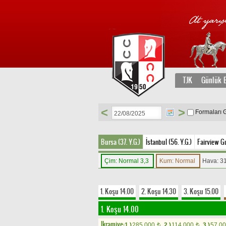
TJK
Günlük B
<
>
Formaları 
Bursa (37. Y.G.)
İstanbul (56. Y.G.)
Fairview Gu
Çim: Normal 3,3
Kum: Normal
Hava: 31
1. Koşu 14.00
2. Koşu 14.30
3. Koşu 15.00
1. Koşu 14.00
Ikramiye:
1.)
285.000
2.)
114.000
3.)
57.0
t
t