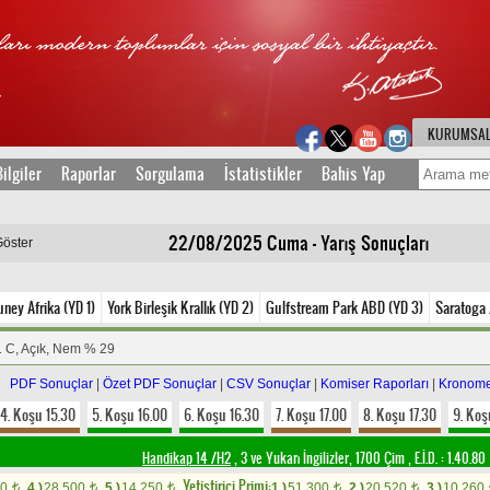
KURUMSA
ilgiler
Raporlar
Sorgulama
İstatistikler
Bahis Yap
22/08/2025 Cuma - Yarış Sonuçları
Göster
ney Afrika (YD 1)
York Birleşik Krallık (YD 2)
Gulfstream Park ABD (YD 3)
Saratoga
 C, Açık, Nem % 29
PDF Sonuçlar
|
Özet PDF Sonuçlar
|
CSV Sonuçlar
|
Komiser Raporları
|
Kronome
4. Koşu 15.30
5. Koşu 16.00
6. Koşu 16.30
7. Koşu 17.00
8. Koşu 17.30
9. Koş
Handikap 14 /H2
, 3 ve Yukarı İngilizler, 1700 Çim
,
E.İ.D. :
1.40.80
Yetistirici Primi:
00
4.)
28.500
5.)
14.250
1.)
51.300
2.)
20.520
3.)
10.260
t
t
t
t
t