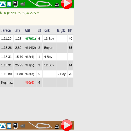
4.)
8.550
5.)
4.275
t
t
t
Derece
Gny
AGF
St
Fark
G. Çık.
HP
1.11.29
1,25
%79(1)
6
13 Boy
40
1.13.26
2,80
%14(2)
2
Boyun
35
1.13.31
15,70
%2(4)
1
4 Boy
1.13.91
25,95
%1(5)
3
12 Boy
14
1.15.80
11,80
%3(3)
5
2 Boy
26
Koşmaz
%0(6)
4