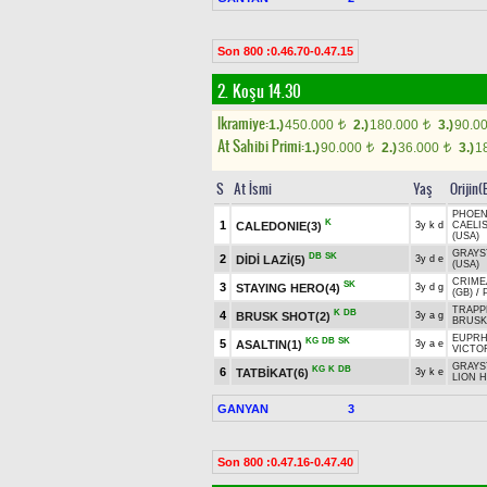
Son 800 :0.46.70-0.47.15
2. Koşu 14.30
Ikramiye:
1.)
450.000
2.)
180.000
3.)
90.0
t
t
At Sahibi Primi:
1.)
90.000
2.)
36.000
3.)
1
t
t
S
At İsmi
Yaş
Orijin(
PHOENI
K
1
CALEDONIE(3)
3y k d
CAELIS
(USA)
GRAY
DB
SK
2
DİDİ LAZİ(5)
3y d e
(USA)
CRIME
SK
3
STAYING HERO(4)
3y d g
(GB)
/
TRAPP
K
DB
4
BRUSK SHOT(2)
3y a g
BRUSK
EUPRH
KG
DB
SK
5
ASALTIN(1)
3y a e
VICTO
GRAY
KG
K
DB
6
TATBİKAT(6)
3y k e
LION H
GANYAN
3
Son 800 :0.47.16-0.47.40