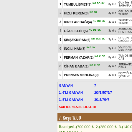
GÜNTAY
-
KG
DB
SK
1
TUMBULİSMET(7)
3y k e
SAĞANAK
GELİBOLU
KG
SK
2
HIZLI KEREM(3)
3y k e
TURBO
TAYKUT
-
KG
DB
SK
3
KIRKLAR DAĞI(4)
3y a e
TURBO
AYABAKA
KG
DB
SK
4
OĞUL FATİH(5)
3y d e
DEMİRKA
ORÇUN
-
DB
SKG
SK
5
ŞİMŞEKKIRAN(6)
3y k e
ÖZGÜNH
ODİNHAN
SKG
SK
6
İNCİLİ HAN(8)
3y k d
DEMİRKI
TÜMÖZ B
KG
K
DB
7
FERMAN YAZAR(2)
3y d e
CAŞ
SERHANT
KG
K
DB
8
CİHAN BABA(1)
3y a e
DEHA
BOZYİĞİT
9
PRENSES MEHLİKA(9)
3y k d
ŞÖVALYE
GANYAN
7
1. 6'LI GANYAN
2/3/1,5/7/9/7
1. 5'Lİ GANYAN
3/1,5/7/9/7
Son 800 :0.50.61-0.51.10
7. Koşu 17.00
Ikramiye:
1.)
700.000
2.)
280.000
3.)
140.
t
t