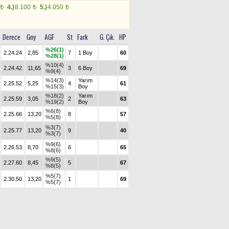
4.)
8.100
5.)
4.050
t
t
t
Derece
Gny
AGF
St
Fark
G. Çık.
HP
%26(1)
2.24.24
2,85
7
1 Boy
60
%28(1)
%10(4)
2.24.42
11,65
3
6 Boy
69
%9(4)
%14(3)
Yarım
2.25.52
5,25
4
61
%15(3)
Boy
%18(2)
Yarım
2.25.59
3,05
2
63
%19(2)
Boy
%6(8)
2.25.66
13,20
8
57
%5(8)
%3(7)
2.25.77
13,20
9
40
%3(7)
%9(6)
2.26.53
8,70
6
65
%8(6)
%9(5)
2.27.60
8,45
5
67
%8(5)
%5(7)
2.30.50
13,20
1
69
%5(7)