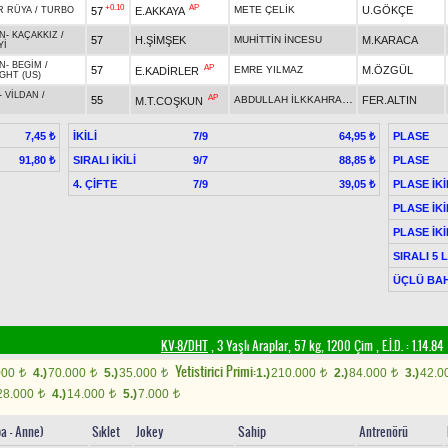
+0.10
AP
METE ÇELİK
U.GÖKÇE
57
E.AKKAYA
R RÜYA
/
TURBO
N
-
KAÇAKKIZ
/
57
H.ŞİMŞEK
MUHİTTİN İNCESU
M.KARACA
Yİ
N
-
BEGİM
/
AP
57
EMRE YILMAZ
M.ÖZGÜL
E.KADİRLER
GHT (US)
-
VİLDAN
/
AP
ABDULLAH İLKKAHRAMAN
55
FER.ALTIN
M.T.COŞKUN
İKİLİ
7/9
PLASE
7,45 ₺
64,95 ₺
SIRALI İKİLİ
9/7
PLASE
91,80 ₺
88,85 ₺
4. ÇİFTE
7/9
PLASE İKİ
39,05 ₺
PLASE İKİ
PLASE İKİ
SIRALI 5 
ÜÇLÜ BAH
KV-8/DHT
, 3 Yaşlı Araplar, 57 kg, 1200 Çim
,
E.İ.D. :
1.14.84
Yetistirici Primi:
000
4.)
70.000
5.)
35.000
1.)
210.000
2.)
84.000
3.)
42.0
t
t
t
t
t
28.000
4.)
14.000
5.)
7.000
t
t
t
ba - Anne)
Sıklet
Jokey
Sahip
Antrenörü