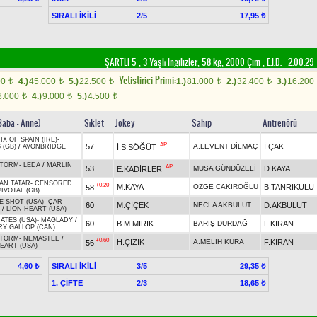
SIRALI İKİLİ
2/5
17,95 ₺
ŞARTLI 5
, 3 Yaşlı İngilizler, 58 kg, 2000 Çim
,
E.İ.D. :
2.00.29
Yetistirici Primi:
00
4.)
45.000
5.)
22.500
1.)
81.000
2.)
32.400
3.)
16.200
t
t
t
t
t
8.000
4.)
9.000
5.)
4.500
t
t
t
Baba - Anne)
Sıklet
Jokey
Sahip
Antrenörü
X OF SPAIN (IRE)
-
AP
57
A.LEVENT DİLMAÇ
İ.ÇAK
İ.S.SÖĞÜT
 (GB)
/
AVONBRIDGE
STORM
-
LEDA
/
MARLIN
AP
53
MUSA GÜNDÜZELİ
D.KAYA
E.KADİRLER
AN TATAR
-
CENSORED
+0.20
M.KAYA
ÖZGE ÇAKIROĞLU
B.TANRIKULU
58
PIVOTAL (GB)
E SHOT (USA)
-
ÇAR
60
M.ÇİÇEK
NECLA AKBULUT
D.AKBULUT
/
LION HEART (USA)
ATES (USA)
-
MAGLADY
/
60
B.M.MIRIK
BARIŞ DURDAĞ
F.KIRAN
RY GALLOP (CAN)
STORM
-
NEMASTEE
/
+0.60
H.ÇİZİK
A.MELİH KURA
F.KIRAN
56
EART (USA)
SIRALI İKİLİ
3/5
4,60 ₺
29,35 ₺
1. ÇİFTE
2/3
18,65 ₺