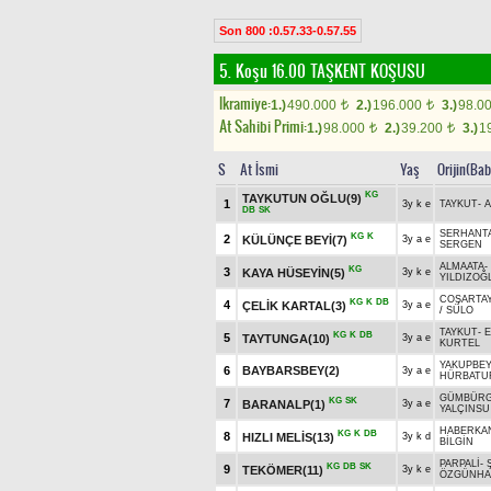
Son 800 :0.57.33-0.57.55
5. Koşu 16.00
TAŞKENT KOŞUSU
Ikramiye:
1.)
490.000
2.)
196.000
3.)
98.0
t
t
At Sahibi Primi:
1.)
98.000
2.)
39.200
3.)
1
t
t
S
At İsmi
Yaş
Orijin(Bab
KG
TAYKUTUN OĞLU(9)
1
3y k e
TAYKUT
-
DB
SK
SERHANT
KG
K
2
KÜLÜNÇE BEYİ(7)
3y a e
SERGEN
ALMAATA
-
KG
3
KAYA HÜSEYİN(5)
3y k e
YILDIZOĞ
COŞARTA
KG
K
DB
4
ÇELİK KARTAL(3)
3y a e
/
SÜLO
TAYKUT
-
KG
K
DB
5
TAYTUNGA(10)
3y a e
KURTEL
YAKUPBEY
6
BAYBARSBEY(2)
3y a e
HÜRBATU
GÜMBÜR
KG
SK
7
BARANALP(1)
3y a e
YALÇINSU
HABERKA
KG
K
DB
8
HIZLI MELİS(13)
3y k d
BİLGİN
PARPALİ
-
KG
DB
SK
9
TEKÖMER(11)
3y k e
ÖZGÜNH