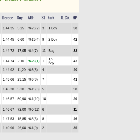
Derece
Gny
AGF
St
Fark
G. Çık.
HP
1.44.35
5,25
%23(2)
3
1 Boy
50
1.44.45
6,60
%13(4)
9
2 Boy
42
1.44.72
17,05
%4(7)
11
Baş
33
1,5
1.44.74
2,10
%29(1)
1
43
Boy
1.44.92
11,20
%6(5)
4
40
1.45.06
23,15
%3(8)
7
41
1.45.30
5,20
%15(3)
5
50
1.46.57
50,90
%1(10)
10
29
1.46.67
72,00
%0(11)
6
11
1.47.53
15,85
%5(6)
8
46
1.49.96
26,00
%1(9)
2
35