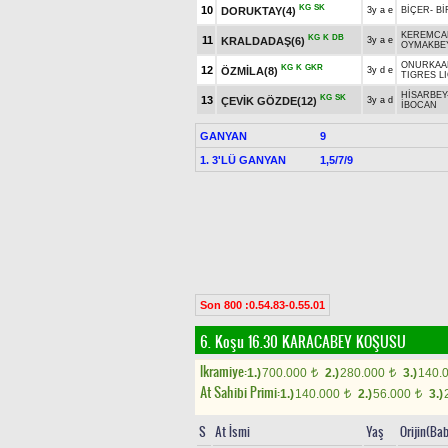
KG
SK
10
DORUKTAY(4)
3y a e
BİÇER
-
Bİ
KEREMCA
KG
K
DB
11
KRALDADAŞ(6)
3y a e
OYMAKBE
ONURKAA
KG
K
GKR
12
ÖZMİLA(8)
3y d e
TIGRES LI
HİSARBEY
KG
SK
13
ÇEVİK GÖZDE(12)
3y a d
İBOCAN
GANYAN
9
1. 3'LÜ GANYAN
1,5/7/9
Son 800 :0.54.83-0.55.01
6. Koşu 16.30
KARACABEY KOŞUSU
Ikramiye:
1.)
700.000
2.)
280.000
3.)
140.
t
t
At Sahibi Primi:
1.)
140.000
2.)
56.000
3.)
t
t
S
At İsmi
Yaş
Orijin(Ba