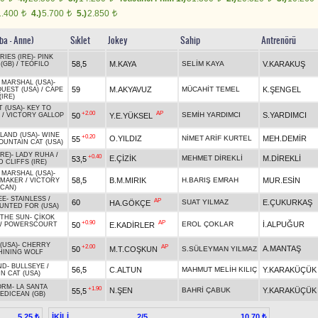
1.400
4.)
5.700
5.)
2.850
t
t
t
ba - Anne)
Sıklet
Jokey
Sahip
Antrenörü
IES (IRE)
-
PINK
58,5
M.KAYA
SELİM KAYA
V.KARAKUŞ
(GB)
/
TEOFILO
E MARSHAL (USA)
-
59
M.AKYAVUZ
MÜCAHİT TEMEL
K.ŞENGEL
QUEST (USA)
/
CAPE
IRE)
T (USA)
-
KEY TO
+2.00
AP
SEMİH YARDIMCI
S.YARDIMCI
50
Y.E.YÜKSEL
/
VICTORY GALLOP
SLAND (USA)
-
WINE
+0.20
O.YILDIZ
NİMET ARİF KURTEL
MEH.DEMİR
55
OUNTAIN CAT (USA)
IRE)
-
LADY RUHA
/
+0.40
E.ÇİZİK
MEHMET DİREKLİ
M.DİREKLİ
53,5
 CLIFFS (IRE)
E MARSHAL (USA)
-
58,5
B.M.MIRIK
H.BARIŞ EMRAH
MUR.ESİN
 MAKER
/
VICTORY
(CAN)
EE
-
STAINLESS
/
AP
60
SUAT YILMAZ
E.ÇUKURKAŞ
HA.GÖKÇE
NTED FOR (USA)
 THE SUN
-
ÇİKOK
+0.90
AP
EROL ÇOKLAR
İ.ALPUĞUR
50
E.KADİRLER
/
POWERSCOURT
(USA)
-
CHERRY
+2.00
AP
A.MANTAŞ
50
M.T.COŞKUN
S.SÜLEYMAN YILMAZ
HINING WOLF
ND
-
BULLSEYE
/
56,5
C.ALTUN
MAHMUT MELİH KILIÇ
Y.KARAKÜÇÜK
N CAT (USA)
ORM
-
LA SANTA
+1.90
N.ŞEN
BAHRİ ÇABUK
Y.KARAKÜÇÜK
55,5
EDICEAN (GB)
İKİLİ
2/5
5,25 ₺
10,70 ₺