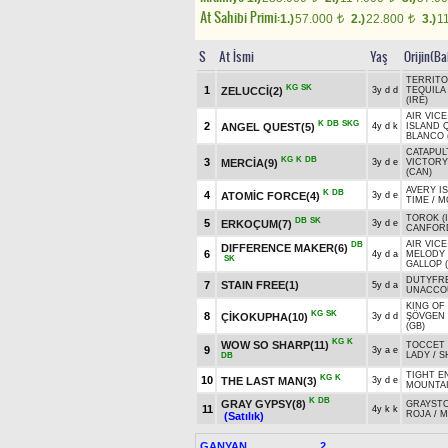
At Sahibi Primi:
1.)
57.000
2.)
22.800
3.)
1
t
t
S
At İsmi
Yaş
Orijin(Ba
TERRITOR
KG
SK
1
ZELUCCİ(2)
3y d d
TEQUILA 
(IRE)
AIR VIC
K
DB
SKG
2
ANGEL QUEST(5)
4y d k
ISLAND 
BLANCO (
CATAPUL
KG
K
DB
3
MERCİA(9)
3y d e
VICTORY
(CAN)
AVERY I
K
DB
4
ATOMİC FORCE(4)
3y d e
TIME
/
M
TOROK (
DB
SK
5
ERKOÇUM(7)
3y d e
CANFORD
AIR VIC
DB
DIFFERENCE MAKER(6)
6
4y d a
MELODY
SK
GALLOP 
DUTYFR
7
STAIN FREE(1)
5y d a
UNACCOU
KING OF
KG
SK
8
ÇİKOKUPHA(10)
3y d d
ŞÖVGEN
(GB)
KG
K
WOW SO SHARP(11)
TOCCET 
9
3y a e
LADY
/
S
DB
TIGHT E
KG
K
10
THE LAST MAN(3)
3y d e
MOUNTAI
K
DB
GRAY GYPSY(8)
GRAYST
11
4y k k
ROJA
/
M
(Satılık)
GANYAN
2