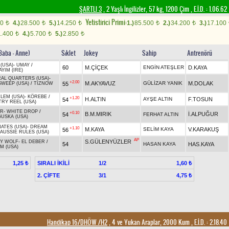
ŞARTLI 3
, 2 Yaşlı İngilizler, 57 kg, 1200 Çim
,
E.İ.D. :
1.06.62
Yetistirici Primi:
00
4.)
28.500
5.)
14.250
1.)
85.500
2.)
34.200
3.)
17.100
t
t
t
t
t
1.400
4.)
5.700
5.)
2.850
t
t
t
(Baba - Anne)
Sıklet
Jokey
Sahip
Antrenörü
 (USA)
-
UMAY
/
60
M.ÇİÇEK
ENGİN ATEŞLER
D.KAYA
YIM (IRE)
AL QUARTERS (USA)
-
+2.00
M.AKYAVUZ
GÜLİZAR YANIK
M.DOLAK
55
 SWEEP (USA)
/
TIZNOW
CLEM (USA)
-
KÖREBE
/
+1.20
H.ALTIN
AYŞE ALTIN
F.TOSUN
54
RY REEL (USA)
AR
-
WHITE DROP
/
+0.10
B.M.MIRIK
İ.ALPUĞUR
54
FERHAT ALTIN
USKA (USA)
ATES (USA)
-
DREAM
+1.10
M.KAYA
SELİM KAYA
V.KARAKUŞ
56
AUSSIE RULES (USA)
AP
S.GÜLENYÜZLER
Y WOLF
-
EL DEBER
/
54
HASAN KAYA
HAS.KAYA
M (USA)
SIRALI İKİLİ
1/2
1,25 ₺
1,60 ₺
2. ÇİFTE
3/1
4,75 ₺
Handikap 16/DHÖW /H2
, 4 ve Yukarı Araplar, 2000 Kum
,
E.İ.D. :
2.18.40