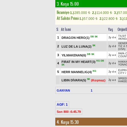
3. Koşu 15.00
Ikramiye:
1.)
285.000
2.)
114.000
3.)
57.0
t
t
At Sahibi Primi:
1.)
57.000
2.)
22.800
3.)
1
t
t
S
At İsmi
Yaş
Orijin
TILSIT
DB
SK
1
DRAGON HERO(1)
2y d e
AKINDA
GENER
SK
2
LUZ DE LA LUNA(2)
2y d d
TIZ A
(USA)
PAPA 
DB
SK
3
YILMAKENAN(6)
2y a e
COUNT
KG
DB
FIRAT IN MY HEART(3)
HAKK
4
2y d e
YONAG
SK
EUPRH
KG
5
HERR MANNELIG(4)
2y d e
CITY
/
SPEED
SK
LIBIN DİVARA(5)
(Koşmaz)
2y a e
HAKEE
GANYAN
1
AGF: 1
Son 800 :0.45.79
4. Koşu 15.30