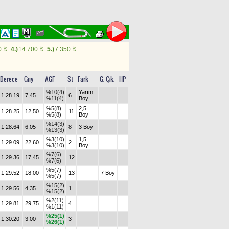
0
4.)
14.700
5.)
7.350
t
t
t
Derece
Gny
AGF
St
Fark
G. Çık.
HP
%10(4)
Yarım
1.28.19
7,45
6
%11(4)
Boy
%5(8)
2,5
1.28.25
12,50
11
%5(8)
Boy
%14(3)
1.28.64
6,05
8
3 Boy
%13(3)
%3(10)
1,5
1.29.09
22,60
2
%3(10)
Boy
%7(6)
1.29.36
17,45
12
%7(6)
%5(7)
1.29.52
18,00
13
7 Boy
%5(7)
%15(2)
1.29.56
4,35
1
%15(2)
%2(11)
1.29.81
29,75
4
%1(11)
%25(1)
1.30.20
3,00
3
%26(1)