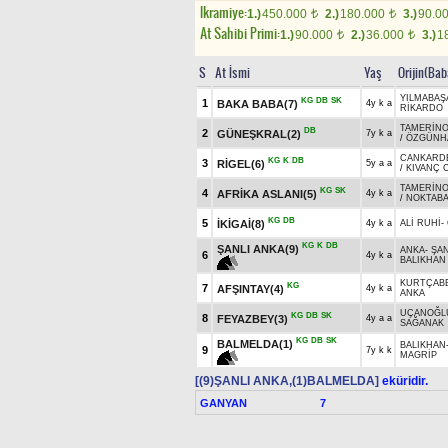
Ikramiye:
1.)
450.000
2.)
180.000
3.)
90.0
t
t
At Sahibi Primi:
1.)
90.000
2.)
36.000
3.)
1
t
t
S
At İsmi
Yaş
Orijin(Bab
YILMABAŞ
KG
DB
SK
1
BAKA BABA(7)
4y k a
RİKARDO
TAMERİN
DB
2
GÜNEŞKRAL(2)
7y k a
/
ÖZGÜNH
CANKARD
KG
K
DB
3
RİGEL(6)
5y a a
/
KIVANÇ 
TAMERİN
KG
SK
4
AFRİKA ASLANI(5)
4y k a
/
NOKTAB
KG
DB
5
İKİGAİ(8)
4y k a
ALİ RUHİ
-
KG
K
DB
ŞANLI ANKA(9)
ANKA
-
ŞA
6
4y k a
BALIKHAN
KURTÇAB
KG
7
AFŞINTAY(4)
4y k a
ANKA
UÇANOĞL
KG
DB
SK
8
FEYAZBEY(3)
4y a a
SAĞANAK
KG
DB
SK
BALMELDA(1)
BALIKHAN
9
7y k k
MAGRİP
[(9)ŞANLI ANKA,(1)BALMELDA]
eküridir.
GANYAN
7