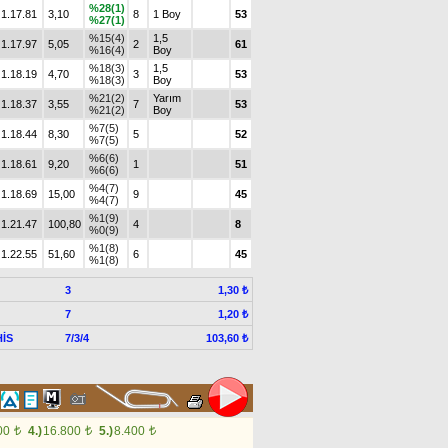
%28(1)
1.17.81
3,10
8
1 Boy
53
%27(1)
%15(4)
1,5
1.17.97
5,05
2
61
%16(4)
Boy
%18(3)
1,5
1.18.19
4,70
3
53
%18(3)
Boy
%21(2)
Yarım
1.18.37
3,55
7
53
%21(2)
Boy
%7(5)
1.18.44
8,30
5
52
%7(5)
%6(6)
1.18.61
9,20
1
51
%6(6)
%4(7)
1.18.69
15,00
9
45
%4(7)
%1(9)
1.21.47
100,80
4
8
%0(9)
%1(8)
1.22.55
51,60
6
45
%1(8)
3
1,30 ₺
7
1,20 ₺
İS
7/3/4
103,60 ₺
00
4.)
16.800
5.)
8.400
t
t
t