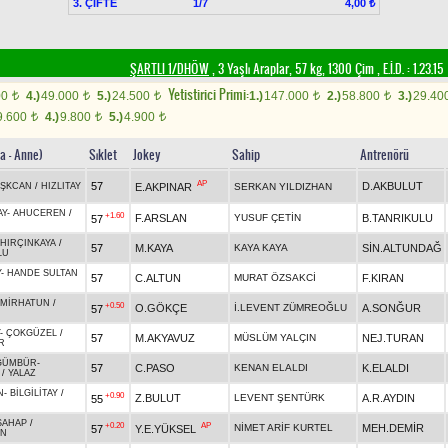
3. ÇİFTE
1/7
4,00 ₺
ŞARTLI 1/DHÖW
, 3 Yaşlı Araplar, 57 kg, 1300 Çim
,
E.İ.D. :
1.23.15
Yetistirici Primi:
00
4.)
49.000
5.)
24.500
1.)
147.000
2.)
58.800
3.)
29.40
t
t
t
t
t
9.600
4.)
9.800
5.)
4.900
t
t
t
a - Anne)
Sıklet
Jokey
Sahip
Antrenörü
AP
57
D.AKBULUT
E.AKPINAR
AŞKCAN
/
HIZLITAY
SERKAN YILDIZHAN
AY
-
AHUCEREN
/
+1.60
F.ARSLAN
YUSUF ÇETİN
B.TANRIKULU
57
HIRÇINKAYA
/
57
M.KAYA
KAYA KAYA
SİN.ALTUNDAĞ
LU
Y
-
HANDE SULTAN
57
C.ALTUN
MURAT ÖZSAKCİ
F.KIRAN
EMİRHATUN
/
+0.50
O.GÖKÇE
İ.LEVENT ZÜMREOĞLU
A.SONĞUR
57
-
ÇOKGÜZEL
/
57
M.AKYAVUZ
MÜSLÜM YALÇIN
NEJ.TURAN
R
GÜMBÜR
-
57
C.PASO
KENAN ELALDI
K.ELALDI
/
YALAZ
N
-
BİLGİLİTAY
/
+0.90
Z.BULUT
LEVENT ŞENTÜRK
A.R.AYDIN
55
ŞAHAP
/
+0.20
AP
NİMET ARİF KURTEL
MEH.DEMİR
57
Y.E.YÜKSEL
AN