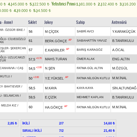
Yetistirici Primi:
00
4.)
45.000
5.)
22.500
1.)
81.000
2.)
32.400
3.)
16.200
t
t
t
t
t
8.000
4.)
9.000
5.)
4.500
t
t
t
a - Anne)
Sıklet
Jokey
Sahip
Antrenörü
AR
-
ÖZGÜR BİKE
/
56
M.ÇİÇEK
SABRİ AVCI
Y.KARAKÜÇÜK
OĞLU
-
CİLVEGÖZLÜ
AP
61
SABAHATTİN YAVUZ
B.TANRIKULU
BERK.GÖKÇE
AN
EŞLER
-
ŞEKERCAN
AP
57
BARIŞ KARAGÖZ
A.ÖCAL
E.KADİRLER
CAN
OĞLU
-
UZLUCAKIZI
+0.70
MAHS.TURAN
ÖMER ALAK
ENG.ALTIN
57,5
ATUR
+2.00
N.ŞEN
FATMA GÜL ALTIN
M.ÖZGÜL
54,5
CANHAVVA
/
CAŞ
NKUTLU
/
+2.00
AP
M.M.İNAL
50
Y.E.YÜKSEL
FATMA NİLGÜN KUTLU
EY
-
BAHTIEVER
/
58,5
M.KAYA
KAYA KAYA
SİN.ALTUNDAĞ
U
-
SELAMCAN
/
59,5
E.ÇİZİK
MEHMET KAPLAN
B.TANRIKULU
-
MELDA KIZ
/
AP
60
M.M.İNAL
HA.GÖKÇE
FATMA NİLGÜN KUTLU
İKİLİ
2/7
2,85 ₺
14,60 ₺
SIRALI İKİLİ
7/2
21,40 ₺