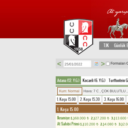
TJK
Günlük B
<
>
Formaları 
Adana (12. Y.G.)
Kocaeli (6. Y.G.)
Turffontein G
Kum: Normal
Hava: 7 C , ÇOK BULUTLU 
1. Koşu 15.00
2. Koşu 15.30
3. Koşu 16.00
1. Koşu 15.00
Ikramiye:
1.)
68.000
2.)
27.200
3.)
13.600
t
t
At Sahibi Primi:
1.)
10.200
2.)
4.080
3.)
2.
t
t