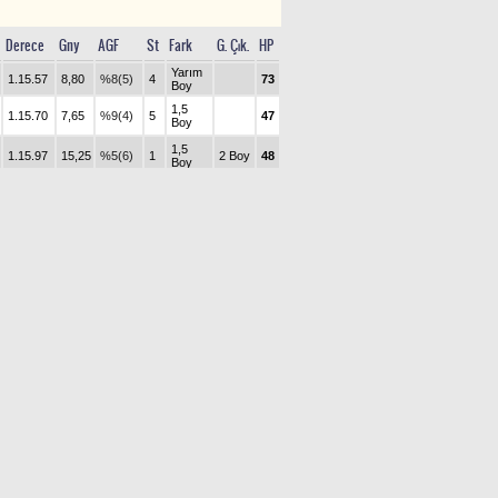
Derece
Gny
AGF
St
Fark
G. Çık.
HP
Yarım
1.15.57
8,80
%8(5)
4
73
Boy
1,5
1.15.70
7,65
%9(4)
5
47
Boy
1,5
1.15.97
15,25
%5(6)
1
2 Boy
48
Boy
1.16.20
2,00
%30(1)
8
Burun
72
1.16.21
5,10
%15(3)
2
49
1.16.39
22,00
%4(7)
6
56
1.16.42
2,60
%29(2)
7
2 Boy
76
Koşmaz
%1(8)
3
56