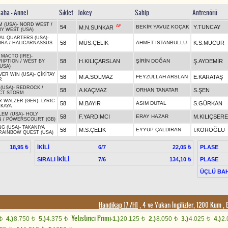
Baba - Anne)
Sıklet
Jokey
Sahip
Antrenörü
 (USA)
-
NORD WEST
/
AP
54
BEKİR YAVUZ KOÇAK
Y.TUNCAY
M.N.SUNKAR
Y WEST (USA)
AL QUARTERS (USA)
-
58
MÜS.ÇELİK
AHMET İSTANBULLU
K.S.MUCUR
ORA
/
HALICARNASSUS
MACTO (IRE)
-
58
H.KILIÇARSLAN
ŞİRİN DOĞAN
Ş.AYDEMİR
RIPTION
/
WEST BY
USA)
VER WIN (USA)
-
ÇİKİTAY
58
M.A.SOLMAZ
FEYZULLAH ARSLAN
E.KARATAŞ
R
(USA)
-
REDROCK
/
58
A.KAÇMAZ
ORHAN TANATAR
S.ŞEN
CT STORM
R WALZER (GER)
-
LYRIC
58
M.BAYIR
ASIM DUTAL
S.GÜRKAN
ZKAYA
LEM (USA)
-
HOLY
58
F.YARDIMCI
ERAY HAZAR
M.KILIÇSER
N
/
POWERSCOURT (GB)
G (USA)
-
TAKANIYA
58
M.S.ÇELİK
EYYÜP ÇALDIRAN
İ.KÖROĞLU
RAINBOW QUEST (USA)
İKİLİ
6/7
PLASE
18,95 ₺
22,05 ₺
SIRALI İKİLİ
7/6
PLASE
134,10 ₺
ÜÇLÜ BAH
Handikap 17 /H1
, 4 ve Yukarı İngilizler, 1200 Kum
,
E
Yetistirici Primi:
4.)
8.750
5.)
4.375
1.)
20.125
2.)
8.050
3.)
4.025
4.)
2
t
t
t
t
t
t