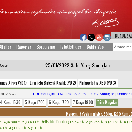
KURUMSA
ilgiler
Raporlar
Sorgulama
İstatistikler
Bahis Yap
25/01/2022 Salı - Yarış Sonuçları
Göster
uney Afrika (YD 1)
Lingfield Birleşik Krallık (YD 2)
Philadelphia ABD (YD 3)
, NEM %42
PDF Sonuçlar
|
Özet PDF Sonuçlar
|
CSV Sonuçlar
|
Komiser 
4. Koşu 16.30
5. Koşu 17.00
6. Koşu 17.30
7. Koşu 18.00
Tüm Koşular
Maiden
, 3 Yaşlı İngilizler, 58 kg, 1200 Kum
,
E
Yetistirici Primi:
4.)
6.800
5.)
3.400
1.)
15.640
2.)
6.256
3.)
3.128
4.)
1
t
t
t
t
t
t
040
4.)
1.020
5.)
510
t
t
t