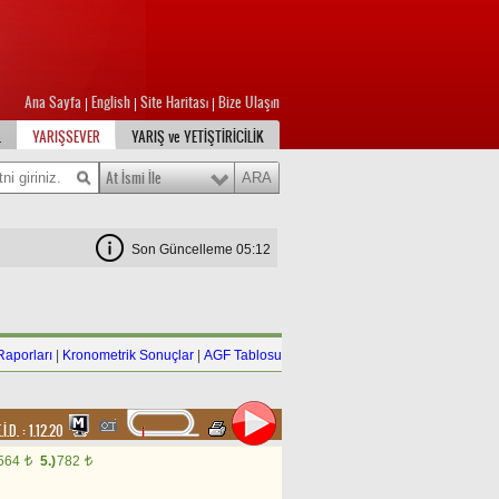
Ana Sayfa
English
Site Haritası
Bize Ulaşın
|
|
|
L
YARIŞSEVER
YARIŞ ve YETİŞTİRİCİLİK
At İsmi İle
Son Güncelleme 05:12
Raporları
|
Kronometrik Sonuçlar
|
AGF Tablosu
.İ.D. :
1.12.20
.564
5.)
782
t
t