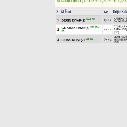
At Sahibi Primi:
1.)
13.125
2.)
5.250
3.)
2.
t
t
S
At İsmi
Yaş
Orijin(Bab
KANEKO
-
SKG
SK
1
DERİN DİYAR(2)
6y a k
OKAWANG
AYDEMİR
DB
SKG
GÖKBAKIRHAN(8)
2
4y d a
SARA (GB)
SK
(GB)
LION HEA
DB
SK
3
LIONS ROSE(7)
7y k a
MOONŞER
(GB)
KG
DB
RED ORCHESTRA(3)
LION HEA
4
4y a a
/
SRI PEK
SK
LION HEA
DB
SKG
LION MOCCASIN(6)
5
4y a k
AWESOME 
SK
AWESOME 
YONAGUSK
DB
SK
6
NARLICA GÜZELİ(5)
4y d k
BAHAMA M
BOSPORUS
WIN RIVE
SKG
SK
7
ATIBA(1)
6y d a
SPEEDY G
BOSPORUS
K
DB
ALLÖŞŞŞ(4)
4y a a
STAR
/
WE
(Koşmaz)
(USA)
GANYAN
2
AGF: 3
Son 800 :0.50.68-0.51.28