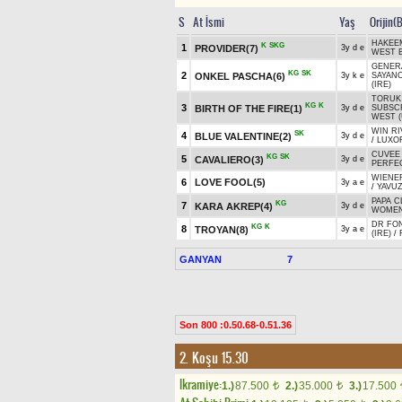
S
At İsmi
Yaş
Orijin(
HAKEEM
K
SKG
1
PROVIDER(7)
3y d e
WEST B
GENER
KG
SK
2
ONKEL PASCHA(6)
3y k e
SAYAN
(IRE)
TORUK 
KG
K
3
BIRTH OF THE FIRE(1)
3y d e
SUBSC
WEST (
WIN RI
SK
4
BLUE VALENTINE(2)
3y d e
/
LUXO
CUVEE 
KG
SK
5
CAVALIERO(3)
3y d e
PERFE
WIENE
6
LOVE FOOL(5)
3y a e
/
YAVU
PAPA C
KG
7
KARA AKREP(4)
3y d e
WOME
DR FON
KG
K
8
TROYAN(8)
3y a e
(IRE)
/
GANYAN
7
Son 800 :0.50.68-0.51.36
2. Koşu 15.30
Ikramiye:
1.)
87.500
2.)
35.000
3.)
17.500
t
t