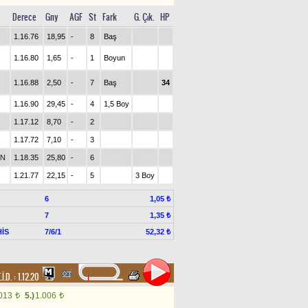
Derece
Gny
AGF
St
Fark
G. Çık.
HP
1.16.76
18,95
-
8
Baş
1.16.80
1,65
-
1
Boyun
1.16.88
2,50
-
7
Baş
34
1.16.90
29,45
-
4
1,5 Boy
1.17.12
8,70
-
2
1.17.72
7,10
-
3
EN
1.18.35
25,80
-
6
1.21.77
22,15
-
5
3 Boy
6
1,05 ₺
7
1,35 ₺
İS
7/6/1
52,32 ₺
.İ.D. :
1.12.20
.013
5.)
1.006
t
t