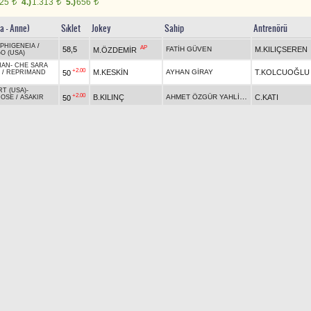
625
4.)
1.313
5.)
656
t
t
t
a - Anne)
Sıklet
Jokey
Sahip
Antrenörü
IPHIGENEIA
/
AP
58,5
FATİH GÜVEN
M.KILIÇSEREN
M.ÖZDEMİR
O (USA)
HAN
-
CHE SARA
+2.00
M.KESKİN
AYHAN GİRAY
T.KOLCUOĞLU
50
/
REPRIMAND
RT (USA)
-
+2.00
AHMET ÖZGÜR YAHLİZADE
B.KILINÇ
C.KATI
50
OSE
/
ASAKIR
RT (USA)
-
MÜHÜR
60
Ö.YILDIRIM
S.ŞEN
BAŞAK MİLLİ
AN (USA)
RT (USA)
-
+2.00
H.KILIÇARSLAN
İSA YÜKSEL
O.GÖRMEZ
50
SIX (USA)
/
AGAIN (USA)
A (USA)
-
+0.90
M.BAYIR
E.KAYHAN ERGİN
H.İ.AKÇAY
52
ARTISI
/
 (IRE)
R WIN (USA)
-
63
F.YARDIMCI
REFİK ÇEVİK
A.E.KARAKURT
IRL
/
WOLF* (CHI)
 (IRE)
-
BİR BEN
52
A.KAÇMAZ
ABDURRAHMAN POLAT
M.DAŞ
ST BY WEST
İKİLİ
2/8
8,80 ₺
36,70 ₺
SIRALI İKİLİ
2/8
65,45 ₺
1. ÇİFTE
7/2
374,25 ₺