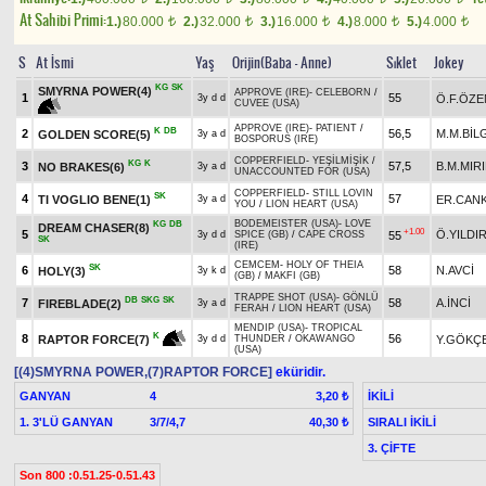
At Sahibi Primi:
1.)
80.000
2.)
32.000
3.)
16.000
4.)
8.000
5.)
4.000
t
t
t
t
t
S
At İsmi
Yaş
Orijin(Baba - Anne)
Sıklet
Jokey
KG
SK
SMYRNA POWER(4)
APPROVE (IRE)
-
CELEBORN
/
1
55
Ö.F.ÖZE
3y d d
CUVEE (USA)
APPROVE (IRE)
-
PATIENT
/
K
DB
2
56,5
M.M.BİL
GOLDEN SCORE(5)
3y a d
BOSPORUS (IRE)
COPPERFIELD
-
YEŞİLMİŞİK
/
KG
K
3
57,5
B.M.MIR
NO BRAKES(6)
3y a d
UNACCOUNTED FOR (USA)
COPPERFIELD
-
STILL LOVIN
SK
4
57
TI VOGLIO BENE(1)
ER.CANK
3y a d
YOU
/
LION HEART (USA)
BODEMEISTER (USA)
-
LOVE
KG
DB
DREAM CHASER(8)
+1.00
5
Ö.YILDI
55
3y d d
SPICE (GB)
/
CAPE CROSS
SK
(IRE)
CEMCEM
-
HOLY OF THEIA
SK
6
58
N.AVCİ
HOLY(3)
3y k d
(GB)
/
MAKFI (GB)
TRAPPE SHOT (USA)
-
GÖNLÜ
DB
SKG
SK
7
58
A.İNCİ
FIREBLADE(2)
3y a d
FERAH
/
LION HEART (USA)
MENDIP (USA)
-
TROPICAL
K
8
56
Y.GÖKÇ
RAPTOR FORCE(7)
3y d d
THUNDER
/
OKAWANGO
(USA)
[(4)SMYRNA POWER,(7)RAPTOR FORCE]
eküridir.
GANYAN
4
İKİLİ
3,20 ₺
1. 3'LÜ GANYAN
3/7/4,7
SIRALI İKİLİ
40,30 ₺
3. ÇİFTE
Son 800 :0.51.25-0.51.43