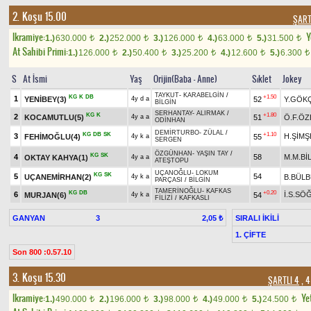
2. Koşu 15.00
ŞART
Ikramiye:
Y
1.)
630.000
2.)
252.000
3.)
126.000
4.)
63.000
5.)
31.500
t
t
t
t
t
At Sahibi Primi:
1.)
126.000
2.)
50.400
3.)
25.200
4.)
12.600
5.)
6.300
t
t
t
t
t
S
At İsmi
Yaş
Orijin(Baba - Anne)
Sıklet
Jokey
TAYKUT
-
KARABELGİN
/
KG
K
DB
+1.50
1
YENİBEY(3)
52
Y.GÖK
4y d a
BİLGİN
SERHANTAY
-
ALIRMAK
/
KG
K
+1.80
2
KOCAMUTLU(5)
51
Ö.F.ÖZ
4y a a
ODİNHAN
DEMİRTURBO
-
ZÜLAL
/
KG
DB
SK
+1.10
3
H.ŞİMŞ
FEHİMOĞLU(4)
55
4y k a
SERGEN
ÖZGÜNHAN
-
YAŞIN TAY
/
KG
SK
4
58
M.M.Bİ
OKTAY KAHYA(1)
4y a a
ATEŞTOPU
UÇANOĞLU
-
LOKUM
KG
SK
5
54
UÇANEMİRHAN(2)
B.BÜLB
4y k a
PARÇASI
/
BİLGİN
TAMERİNOĞLU
-
KAFKAS
KG
DB
+0.20
6
İ.S.SÖ
MURJAN(6)
54
4y k a
FİLİZİ
/
KAFKASLI
GANYAN
3
SIRALI İKİLİ
2,05 ₺
1. ÇİFTE
Son 800 :0.57.10
3. Koşu 15.30
ŞARTLI 4
, 4
Ikramiye:
Yet
1.)
490.000
2.)
196.000
3.)
98.000
4.)
49.000
5.)
24.500
t
t
t
t
t