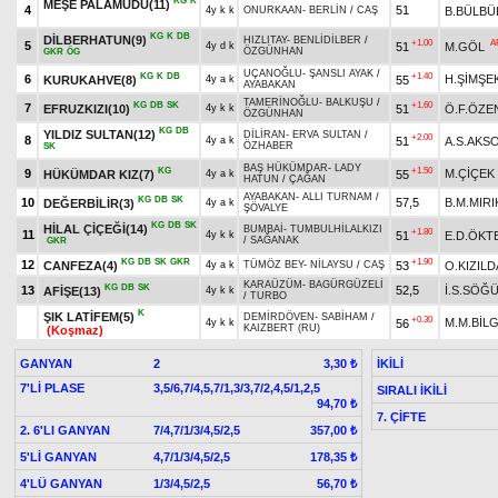
KG
K
MEŞE PALAMUDU(11)
4
51
B.BÜLBÜ
4y k k
ONURKAAN
-
BERLİN
/
CAŞ
KG
K
DB
DİLBERHATUN(9)
HIZLITAY
-
BENLİDİLBER
/
+1.00
A
5
51
M.GÖL
4y d k
ÖZGÜNHAN
GKR
ÖG
UÇANOĞLU
-
ŞANSLI AYAK
/
KG
K
DB
+1.40
6
H.ŞİMŞE
KURUKAHVE(8)
55
4y a k
AYABAKAN
TAMERİNOĞLU
-
BALKUŞU
/
KG
DB
SK
+1.60
7
EFRUZKIZI(10)
51
Ö.F.ÖZE
4y k k
ÖZGÜNHAN
KG
DB
YILDIZ SULTAN(12)
DİLİRAN
-
ERVA SULTAN
/
+2.00
8
51
A.S.AKS
4y a k
ÖZHABER
SK
BAŞ HÜKÜMDAR
-
LADY
KG
+1.50
9
M.ÇİÇEK
HÜKÜMDAR KIZ(7)
55
4y a k
HATUN
/
ÇAĞAN
AYABAKAN
-
ALLI TURNAM
/
KG
DB
SK
10
57,5
B.M.MIRI
DEĞERBİLİR(3)
4y a k
ŞÖVALYE
KG
DB
SK
HİLAL ÇİÇEĞİ(14)
BUMBAİ
-
TUMBULHİLALKIZI
+1.80
11
51
E.D.ÖKT
4y k k
/
SAĞANAK
GKR
KG
DB
SK
GKR
+1.90
12
CANFEZA(4)
53
O.KIZILD
4y a k
TÜMÖZ BEY
-
NİLAYSU
/
CAŞ
KARAÜZÜM
-
BAGÜRGÜZELİ
KG
DB
SK
13
52,5
İ.S.SÖĞ
AFİŞE(13)
4y k k
/
TURBO
K
ŞIK LATİFEM(5)
DEMİRDÖVEN
-
SABİHAM
/
+0.30
M.M.BİLG
56
4y k k
KAIZBERT (RU)
(Koşmaz)
GANYAN
2
İKİLİ
3,30 ₺
7'Lİ PLASE
3,5/6,7/4,5,7/1,3/3,7/2,4,5/1,2,5
SIRALI İKİLİ
94,70 ₺
7. ÇİFTE
2. 6'LI GANYAN
7/4,7/1/3/4,5/2,5
357,00 ₺
5'Lİ GANYAN
4,7/1/3/4,5/2,5
178,35 ₺
4'LÜ GANYAN
1/3/4,5/2,5
56,70 ₺