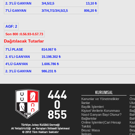
2. 3'LÜ GANYAN
3/4,5/2,5
13,10 ₺
7'Lİ GANYAN
3/7/4,7/1/3/4,5/2,5
806,20 ₺
AGF: 2
Son 800 :0.56.93-0.57.73
Dağıtılacak Tutarlar
7'Lİ PLASE
814.067 ₺
2. 6'LI GANYAN
15.198.302 ₺
4'LÜ GANYAN
1.606.786 ₺
2. 3'LÜ GANYAN
986.231 ₺
KURUMSAL
Kanunlar ve Yönetmelikler
Öne
İlanlar
Ulu
Bayilik İşlemleri
Fot
Kişisel Verilerin Korunması
Bağ
Nasıl Ganyan Bayi Olunur?
Bah
Bağlantılar
Bah
Online İşlemler(Cari Hesap
Kaz
Takibi)
Nas
Beyaz Masa
Be
İletişim
Çer