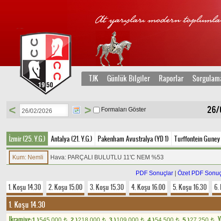
TJK
Günlük Bilgiler
Raporlar
Sorgulam
<
>
26/
Formaları Göster
İzmir (25. Y.G.)
Antalya (21. Y.G.)
Pakenham Avustralya (YD 1)
Turffontein Guney 
Kum: Nemli
Hava: PARÇALI BULUTLU 11'C NEM %53
PDF Sonuçlar
|
Özet PDF Sonuç
1. Koşu 14.30
2. Koşu 15.00
3. Koşu 15.30
4. Koşu 16.00
5. Koşu 16.30
6.
1. Koşu 14.30
Ikramiye:
Y
1.)
545.000
2.)
218.000
3.)
109.000
4.)
54.500
5.)
27.250
t
t
t
t
t