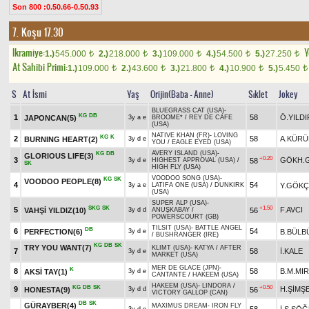
Son 800 :0.50.66-0.50.93
7. Koşu 17.30
Ikramiye:
Y
1.)
545.000
2.)
218.000
3.)
109.000
4.)
54.500
5.)
27.250
t
t
t
t
t
At Sahibi Primi:
1.)
109.000
2.)
43.600
3.)
21.800
4.)
10.900
5.)
5.450
t
t
t
t
t
S
At İsmi
Yaş
Orijin(Baba - Anne)
Sıklet
Jokey
BLUEGRASS CAT (USA)
-
KG
DB
1
58
Ö.YILDI
JAPONCAN(5)
3y a e
BROOME*
/
REY DE CAFE
(USA)
NATIVE KHAN (FR)
-
LOVING
KG
K
2
58
A.KÜR
BURNING HEART(2)
3y d e
YOU
/
EAGLE EYED (USA)
AVERY ISLAND (USA)
-
KG
DB
GLORIOUS LIFE(3)
+0.20
3
GÖKH.
58
3y d e
HIGHEST APPROVAL (USA)
/
SK
HIGH FLY (USA)
VOODOO SONG (USA)
-
KG
SK
VOODOO PEOPLE(8)
4
54
Y.GÖKÇ
3y a e
LATIFA ONE (USA)
/
DUNKIRK
(USA)
SUPER ALP (USA)
-
SKG
SK
+1.50
5
F.AVCI
VAHŞİ YILDIZ(10)
56
3y d d
ANUŞKABAY
/
POWERSCOURT (GB)
TILSIT (USA)
-
BATTLE ANGEL
DB
6
54
PERFECTION(6)
B.BÜLB
3y d e
/
BUSHRANGER (IRE)
KG
DB
SK
TRY YOU WANT(7)
KLIMT (USA)
-
KATYA
/
AFTER
7
58
İ.KALE
3y d e
MARKET (USA)
MER DE GLACE (JPN)
-
K
8
58
B.M.MIR
AKSİ TAY(1)
3y d e
CANTANTE
/
HAKEEM (USA)
HAKEEM (USA)
-
LINDORA
/
KG
DB
SK
+0.50
9
H.ŞİMŞ
HONESTA(9)
56
3y d d
VICTORY GALLOP (CAN)
DB
SK
GÜRAYBER(4)
MAXIMUS DREAM
-
IRON FLY