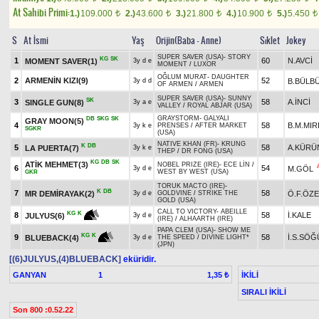
At Sahibi Primi:
1.)
109.000
2.)
43.600
3.)
21.800
4.)
10.900
5.)
5.450
t
t
t
t
t
S
At İsmi
Yaş
Orijin(Baba - Anne)
Sıklet
Jokey
SUPER SAVER (USA)
-
STORY
KG
SK
1
60
N.AVCİ
MOMENT SAVER(1)
3y d e
MOMENT
/
LUXOR
OĞLUM MURAT
-
DAUGHTER
2
ARMENİN KIZI(9)
52
B.BÜLB
3y d d
OF ARMEN
/
ARMEN
SUPER SAVER (USA)
-
SUNNY
SK
3
58
A.İNCİ
SINGLE GUN(8)
3y a e
VALLEY
/
ROYAL ABJAR (USA)
GRAYSTORM
-
GALYALI
DB
SKG
SK
GRAY MOON(5)
4
58
B.M.MIR
3y k e
PRENSES
/
AFTER MARKET
SGKR
(USA)
NATIVE KHAN (FR)
-
KRUNG
K
DB
5
58
A.KÜRÜ
LA PUERTA(7)
3y k e
THEP
/
DR FONG (USA)
KG
DB
SK
ATİK MEHMET(3)
NOBEL PRIZE (IRE)
-
ECE LİN
/
6
54
M.GÖL
3y d e
WEST BY WEST (USA)
GKR
TORUK MACTO (IRE)
-
K
DB
7
58
MR DEMİRAYAK(2)
Ö.F.ÖZ
3y d e
GOLDVINE
/
STRIKE THE
GOLD (USA)
CALL TO VICTORY
-
ABEILLE
KG
K
8
58
İ.KALE
JULYUS(6)
3y d e
(IRE)
/
ALHAARTH (IRE)
PAPA CLEM (USA)
-
SHOW ME
KG
K
9
58
İ.S.SÖĞ
BLUEBACK(4)
3y d e
THE SPEED
/
DIVINE LIGHT*
(JPN)
[(6)JULYUS,(4)BLUEBACK]
eküridir.
GANYAN
1
İKİLİ
1,35 ₺
SIRALI İKİLİ
Son 800 :0.52.22