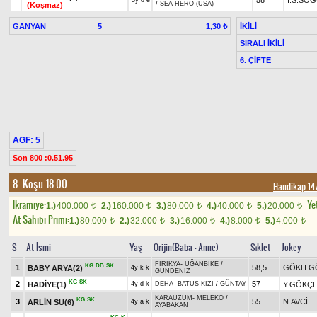
58
İ.S.SÖ
3y d e
/
SEA HERO (USA)
(Koşmaz)
GANYAN
5
İKİLİ
1,30 ₺
SIRALI İKİLİ
6. ÇİFTE
AGF: 5
Son 800 :0.51.95
8. Koşu 18.00
Handikap 1
Ikramiye:
Yet
1.)
400.000
2.)
160.000
3.)
80.000
4.)
40.000
5.)
20.000
t
t
t
t
t
At Sahibi Primi:
1.)
80.000
2.)
32.000
3.)
16.000
4.)
8.000
5.)
4.000
t
t
t
t
t
S
At İsmi
Yaş
Orijin(Baba - Anne)
Sıklet
Jokey
FİRİKYA
-
UĞANBİKE
/
KG
DB
SK
1
58,5
GÖKH.G
BABY ARYA(2)
4y k k
GÜNDENİZ
KG
SK
2
57
HADİYE(1)
Y.GÖKÇ
4y d k
DEHA
-
BATUŞ KIZI
/
GÜNTAY
KARAÜZÜM
-
MELEKO
/
KG
SK
3
55
N.AVCİ
ARLİN SU(6)
4y a k
AYABAKAN