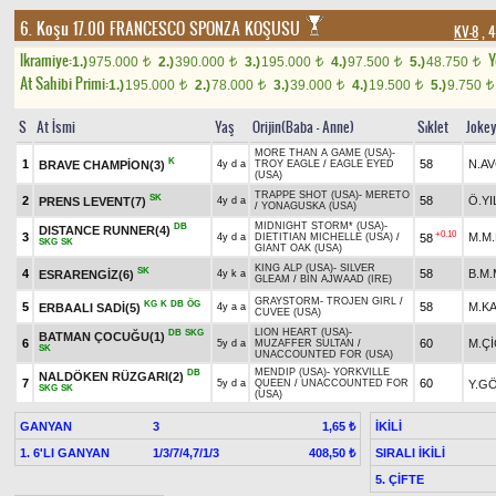
6. Koşu 17.00
FRANCESCO SPONZA KOŞUSU
KV-8
, 4
Ikramiye:
Y
1.)
975.000
2.)
390.000
3.)
195.000
4.)
97.500
5.)
48.750
t
t
t
t
t
At Sahibi Primi:
1.)
195.000
2.)
78.000
3.)
39.000
4.)
19.500
5.)
9.750
t
t
t
t
t
S
At İsmi
Yaş
Orijin(Baba - Anne)
Sıklet
Joke
MORE THAN A GAME (USA)
-
K
1
58
N.AV
BRAVE CHAMPİON(3)
4y d a
TROY EAGLE
/
EAGLE EYED
(USA)
TRAPPE SHOT (USA)
-
MERETO
SK
2
58
Ö.YI
PRENS LEVENT(7)
4y d a
/
YONAGUSKA (USA)
MIDNIGHT STORM* (USA)
-
DB
DISTANCE RUNNER(4)
+0.10
3
M.M.
58
4y d a
DIETITIAN MICHELLE (USA)
/
SKG
SK
GIANT OAK (USA)
KING ALP (USA)
-
SILVER
SK
4
58
B.M.
ESRARENGİZ(6)
4y k a
GLEAM
/
BIN AJWAAD (IRE)
GRAYSTORM
-
TROJEN GIRL
/
KG
K
DB
ÖG
5
58
M.K
ERBAALI SADİ(5)
4y a a
CUVEE (USA)
LION HEART (USA)
-
DB
SKG
BATMAN ÇOCUĞU(1)
6
60
M.Ç
5y d a
MUZAFFER SULTAN
/
SK
UNACCOUNTED FOR (USA)
MENDIP (USA)
-
YORKVILLE
DB
NALDÖKEN RÜZGARI(2)
7
60
Y.G
5y d a
QUEEN
/
UNACCOUNTED FOR
SKG
SK
(USA)
GANYAN
3
İKİLİ
1,65 ₺
1. 6'LI GANYAN
1/3/7/4,7/1/3
SIRALI İKİLİ
408,50 ₺
5. ÇİFTE