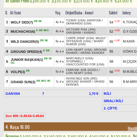
At Sahibi Primi:
1.)
98.000
2.)
39.200
3.)
19.600
4.)
9.800
5.)
4.900
t
t
t
t
t
S
At İsmi
Yaş
Orijin(Baba - Anne)
Sıklet
Jokey
TIZWAY (USA)
-
KIRATOVA
/
DB
SK
+1.20
1
K.TOKA
WOLF DED(7)
54
4y d a
OKAWANGO (USA)
VICTOIRE PISA (JPN)
-
K
DB
SKG
+0.80
2
MUCHACHO(6)
52
Ö.F.ÖZE
4y d a
SARIŞINIM
/
KANEKO
CARPE DIEM* (USA)
-
MILDLY
DB
SK
+1.00
3
M.KAYA
WILD DANGER(5)
55
6y a a
OFFENSIVE (USA)
/
SHARP
HUMOR (USA)
LION HEART (USA)
-
GROUND
K
DB
4
55
GÖKH.G
GROUND SPEED(4)
4y a a
SHAKER
/
GRAND EKINOKS
MARCAVELLY (USA)
-
DB
SK
JUNIOR BAŞKAN(1)
5
58
M.ÇİÇEK
4y d a
STORMBELL
/
ÖG
UNACCOUNTED FOR (USA)
CEMCEM
-
EGE GÜZELİ
/
DB
+0.50
6
M.M.BİL
VOLPI(3)
56
5y d a
LION HEART (USA)
INVINCIBLE SON (IRE)
-
DB
SKG
SK
7
56
B.M.MIR
GRAND SUN(2)
7y d a
GROUND SHAKER
/
GRAND
EKINOKS
GANYAN
7
İKİLİ
1,70 ₺
SIRALI İKİLİ
2. ÇİFTE
Son 800 :0.49.54-0.49.64
4. Koşu 16.00
Handi
Ikramiye:
Yet
1.)
400.000
2.)
160.000
3.)
80.000
4.)
40.000
5.)
20.000
t
t
t
t
t