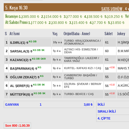
5. Koşu 16.30
SATIŞ 1/DHÖW
, 4 
Ikramiye:
Yet
1.)
385.000
2.)
154.000
3.)
77.000
4.)
38.500
5.)
19.250
t
t
t
t
t
At Sahibi Primi:
1.)
77.000
2.)
30.800
3.)
15.400
4.)
7.700
5.)
3.850
t
t
t
t
t
S
At İsmi
Yaş
Orijin(Baba - Anne)
Sıklet
Jokey
TURBO
-
KRALİÇEKARINCA
/
KG
DB
1
61
H.ŞİMŞ
ILDIRLI(1)
10y a a
t
ATOMKARINCA
ALTINCI HİS
-
ESMELTEM
/
KG
DB
SK
2
60
B.M.MI
SARSALA(3)
5y d a
t
DEHA
TAMERİNOĞLU
-
LALEZAR
/
KG
DB
GKR
3
61
KAZANCI(2)
M.KEÇE
8y k a
t
KARA YAĞIZ
KG
+0.50
4
MAHS.
BAŞPARMAK(4)
58
9y d a
KURTEL
-
KAFKAS KIZI
/
CAŞ
t
CANBERKTAY
-
BAŞAĞIM
/
KG
5
55
OĞLUM ZEKAİ(7)
Ö.F.ÖZ
6y k a
t
TURBO
DİLİRAN
-
ŞİVEKAR
/
BERKAY
KG
DB
SK
+0.10
6
A.KÜR
AL ŞEREF(5)
56
5y a a
t
EFE
KG
DB
SK
+0.10
7
İ.S.SÖ
MÜTTEFİK(6)
55
6y k a
TURBO
-
BEHİCE
/
CAŞ
t
GANYAN
1
İKİLİ
3,60 ₺
SIRALI İKİLİ
4. ÇİFTE
Son 800 :1.00.39