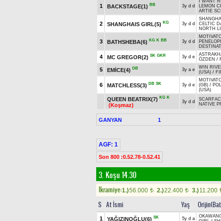
I WANT R
BB
1
BACKSTAGE(1)
3y d d
LEMON CH
ARTIE SC
SHANGHAI
KG
2
SHANGHAIS GIRL(5)
3y d d
CELTIC D
NORTH LI
MOTIVATO
KG
K
BB
3
BATHSHEBA(6)
3y d d
PENELOPI
DESTINAT
ASTRAKH
SK
GKR
4
MC GREGOR(2)
3y d e
ÖZDEN
/
WIN RIVE
DB
5
EMİCE(4)
3y a e
(USA)
/
FI
MOTIVATO
DB
SK
6
MATCHLESS(3)
3y d e
(GB)
/
PO
(USA)
KG
K
QUEEN BEATRIX(7)
SCARFAC
3y d d
NATIVE 
(Koşmaz)
GANYAN
1
AGF: 1
Son 800 :0.52.78-0.52.41
3. Koşu 14.30
Ikramiye:
1.)
56.000
2.)
22.400
3.)
11.200
t
t
S
At İsmi
Yaş
Orijin(Ba
OKAWANG
SK
1
YAĞIZINOĞLU(6)
5y d a