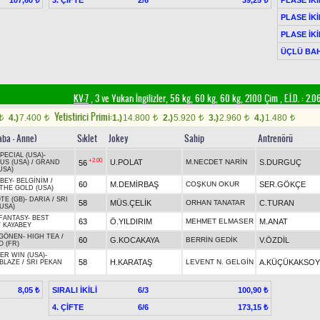
107,60 ₺
39,25 ₺
PLASE İKİ
PLASE İKİ
ÜÇLÜ BAH
KV-7
, 3 ve Yukarı İngilizler, 56 kg, 60 kg, 60 kg, 2100 Çim
,
E.İ.D. :
2.0
Yetistirici Primi:
4.)
7.400
1.)
14.800
2.)
5.920
3.)
2.960
4.)
1.480
t
t
t
t
t
t
aba - Anne)
Sıklet
Jokey
Sahip
Antrenörü
PECIAL (USA)
-
+2.00
U.POLAT
M.NECDET NARİN
S.DURGUÇ
56
US (USA)
/
GRAND
USA)
BEY
-
BELGİNİM
/
60
M.DEMİRBAŞ
COŞKUN OKUR
SER.GÖKÇE
THE GOLD (USA)
TE (GB)
-
DARIA
/
SRI
58
MÜS.ÇELİK
ORHAN TANATAR
C.TURAN
USA)
 FANTASY
-
BEST
63
Ö.YILDIRIM
MEHMET ELMASER
M.ANAT
/
KAYABEY
 GÖNEN
-
HIGH TEA
/
60
G.KOCAKAYA
BERRİN GEDİK
V.ÖZDİL
 (FR)
ER WIN (USA)
-
58
H.KARATAŞ
LEVENT N. GELGİN
A.KÜÇÜKAKSOY
 BLAZE
/
SRI PEKAN
SIRALI İKİLİ
6/3
8,05 ₺
100,90 ₺
4. ÇİFTE
6/6
173,15 ₺