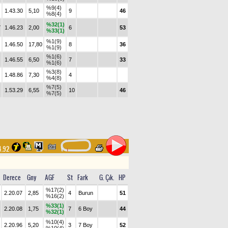
%9(4)
1.43.30
5,10
9
46
%8(4)
%32(1)
Y
1.46.23
2,00
6
53
%33(1)
%1(9)
1.46.50
17,80
8
36
%1(9)
%1(6)
1.46.55
6,50
7
33
%1(6)
%3(8)
1.48.86
7,30
4
%4(8)
%7(5)
1.53.29
6,55
10
46
%7(5)
4.92
Derece
Gny
AGF
St
Fark
G. Çık.
HP
%17(2)
2.20.07
2,85
4
Burun
51
%16(2)
%33(1)
2.20.08
1,75
7
6 Boy
44
%32(1)
%10(4)
2.20.96
5,20
3
7 Boy
52