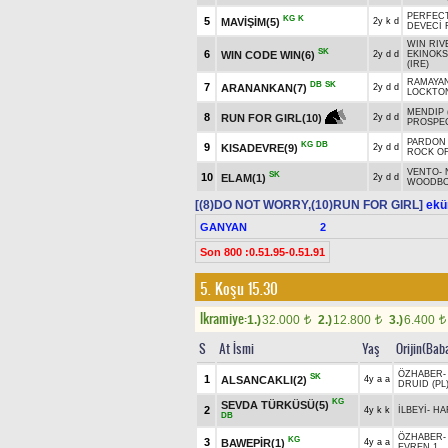
PERFEC
KG
K
5
MAVİŞİM(5)
2y k d
DEVECİ 
WIN RIV
SK
6
WIN CODE WIN(6)
2y d d
EKINOK
(IRE)
RAMAYA
DB
SK
7
ARANANKAN(7)
2y d d
LOCKTON
MENDIP 
8
RUN FOR GIRL(10)
2y d d
PROSPEC
PARDON 
KG
DB
9
KISADEVRE(9)
2y d d
ROCK OF
VENTO
-
SK
10
ELAM(1)
2y d d
WOODBO
[(8)DO NOT WORRY,(10)RUN FOR GIRL]
ekür
GANYAN
2
Son 800 :0.51.95-0.51.91
5. Koşu 15.30
Ikramiye:
1.)
32.000
2.)
12.800
3.)
6.400
t
t
t
S
At İsmi
Yaş
Orijin(Bab
ÖZHABER
SK
1
ALSANCAKLI(2)
4y a a
DRUID (PL
KG
SEVDA TÜRKÜSÜ(5)
2
4y k k
İLBEYİ
-
HA
DB
ÖZHABER
KG
3
BAWEPİR(1)
4y a a
EVREN.1