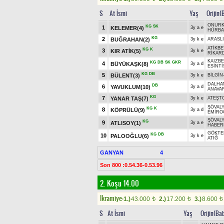
S
At İsmi
Yaş
Orijin(
ONUR
KG
SK
1
KELEMER(4)
3y a e
HÜRBA
KG
2
BUĞRAHAN(2)
3y k e
ARASLI
ATİKBE
KG
K
3
KIR ATİK(5)
3y k e
RİKAR
KAIZBE
KG
DB
SK
GKR
4
BÜYÜKAŞK(8)
3y a d
ESİNTİ
KG
DB
5
BÜLENT(3)
3y k e
BİLGİN
DALHA
DB
6
YAVUKLUM(10)
3y a d
ANAVA
KG
7
YANAR TAŞ(7)
3y k e
ATEŞT
ŞÖVAL
KG
K
8
KÖPRÜLÜ(9)
3y a d
EMİRO
ŞÖVAL
KG
9
ATLISOY(1)
3y a e
HABER
GÖKTE
KG
DB
10
PALOOĞLU(6)
3y k e
ATIĞ
GANYAN
4
Son 800 :0.54.36-0.53.96
2. Koşu 14.00
Ikramiye:
1.)
43.000
2.)
17.200
3.)
8.600
t
t
t
S
At İsmi
Yaş
Orijin(Ba