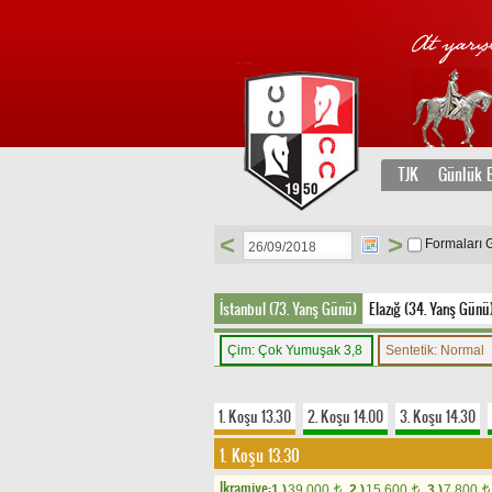
TJK
Günlük B
<
>
Formaları 
İstanbul (73. Yarış Günü)
Elazığ (34. Yarış Günü
Çim: Çok Yumuşak 3,8
Sentetik: Normal
1. Koşu 13.30
2. Koşu 14.00
3. Koşu 14.30
1. Koşu 13.30
Ikramiye:
1.)
39.000
2.)
15.600
3.)
7.800
t
t
t