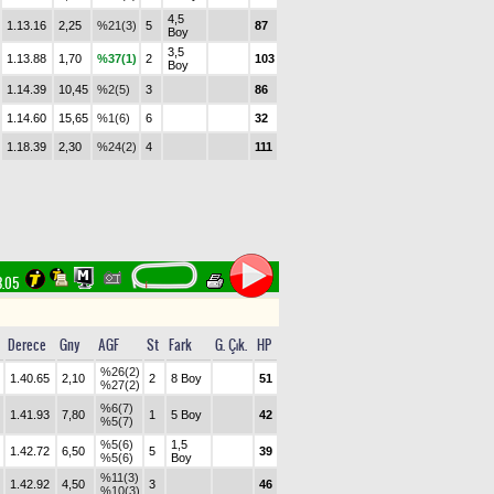
4,5
1.13.16
2,25
%21(3)
5
87
Boy
3,5
1.13.88
1,70
%37(1)
2
103
Boy
1.14.39
10,45
%2(5)
3
86
1.14.60
15,65
%1(6)
6
32
1.18.39
2,30
%24(2)
4
111
3.05
Derece
Gny
AGF
St
Fark
G. Çık.
HP
%26(2)
1.40.65
2,10
2
8 Boy
51
%27(2)
%6(7)
1.41.93
7,80
1
5 Boy
42
%5(7)
%5(6)
1,5
1.42.72
6,50
5
39
%5(6)
Boy
%11(3)
1.42.92
4,50
3
46
%10(3)