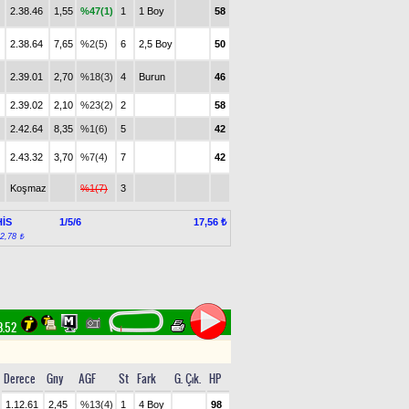
2.38.46
1,55
%47(1)
1
1 Boy
58
2.38.64
7,65
%2(5)
6
2,5 Boy
50
2.39.01
2,70
%18(3)
4
Burun
46
2.39.02
2,10
%23(2)
2
58
2.42.64
8,35
%1(6)
5
42
2.43.32
3,70
%7(4)
7
42
Koşmaz
%1(7)
3
İS
1/5/6
17,56 ₺
:2,78 ₺
8.52
Derece
Gny
AGF
St
Fark
G. Çık.
HP
1.12.61
2,45
%13(4)
1
4 Boy
98