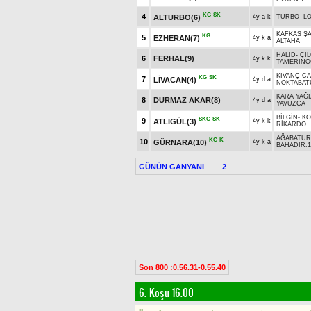
KG
SK
4
ALTURBO(6)
4y a k
TURBO
-
L
KAFKAS ŞA
KG
5
EZHERAN(7)
4y k a
ALTAHA
HALİD
-
ÇI
6
FERHAL(9)
4y k k
TAMERİNO
KIVANÇ C
KG
SK
7
LİVACAN(4)
4y d a
NOKTABAT
KARA YAĞI
8
DURMAZ AKAR(8)
4y d a
YAVUZCA
BİLGİN
-
K
SKG
SK
9
ATLIGÜL(3)
4y k k
RİKARDO
AĞABATUR
KG
K
10
GÜRNARA(10)
4y k a
BAHADIR.1
GÜNÜN GANYANI
2
Son 800 :0.56.31-0.55.40
6. Koşu 16.00