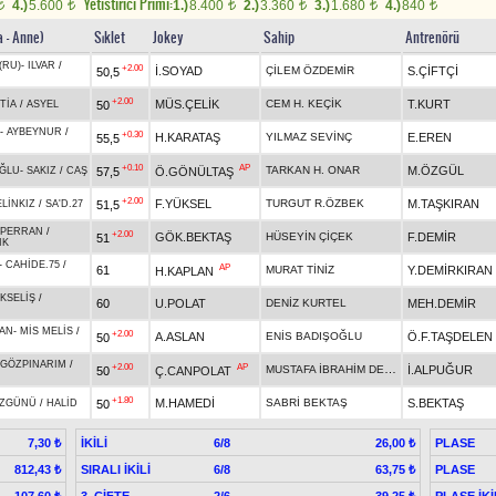
Yetistirici Primi:
4.)
5.600
1.)
8.400
2.)
3.360
3.)
1.680
4.)
840
t
t
t
t
t
t
a - Anne)
Sıklet
Jokey
Sahip
Antrenörü
(RU)
-
ILVAR
/
+2.00
İ.SOYAD
ÇİLEM ÖZDEMİR
S.ÇİFTÇİ
50,5
+2.00
MÜS.ÇELİK
CEM H. KEÇİK
T.KURT
50
TİA
/
ASYEL
-
AYBEYNUR
/
+0.30
H.KARATAŞ
YILMAZ SEVİNÇ
E.EREN
55,5
+0.10
AP
TARKAN H. ONAR
M.ÖZGÜL
57,5
Ö.GÖNÜLTAŞ
ĞLU
-
SAKIZ
/
CAŞ
+2.00
F.YÜKSEL
TURGUT R.ÖZBEK
M.TAŞKIRAN
51,5
LİNKIZ
/
SA'D.27
PERRAN
/
+2.00
GÖK.BEKTAŞ
HÜSEYİN ÇİÇEK
F.DEMİR
51
IK
-
CAHİDE.75
/
AP
61
MURAT TİNİZ
Y.DEMİRKIRAN
H.KAPLAN
KSELİŞ
/
60
U.POLAT
DENİZ KURTEL
MEH.DEMİR
AN
-
MİS MELİS
/
+2.00
A.ASLAN
ENİS BADIŞOĞLU
Ö.F.TAŞDELEN
50
GÖZPINARIM
/
+2.00
AP
MUSTAFA İBRAHİM DENİZ
İ.ALPUĞUR
50
Ç.CANPOLAT
+1.80
M.HAMEDİ
SABRİ BEKTAŞ
S.BEKTAŞ
50
AZGÜNÜ
/
HALİD
İKİLİ
6/8
PLASE
7,30 ₺
26,00 ₺
SIRALI İKİLİ
6/8
PLASE
812,43 ₺
63,75 ₺
3. ÇİFTE
2/6
PLASE İKİ