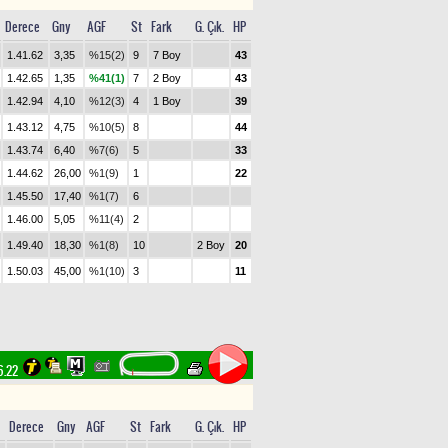
Derece
Gny
AGF
St
Fark
G. Çık.
HP
1.41.62
3,35
%15(2)
9
7 Boy
43
1.42.65
1,35
%41(1)
7
2 Boy
43
1.42.94
4,10
%12(3)
4
1 Boy
39
1.43.12
4,75
%10(5)
8
44
1.43.74
6,40
%7(6)
5
33
1.44.62
26,00
%1(9)
1
22
1.45.50
17,40
%1(7)
6
1.46.00
5,05
%11(4)
2
1.49.40
18,30
%1(8)
10
2 Boy
20
1.50.03
45,00
%1(10)
3
11
6.22
Derece
Gny
AGF
St
Fark
G. Çık.
HP