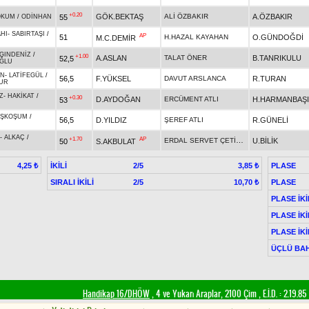
+0.20
GÖK.BEKTAŞ
ALİ ÖZBAKIR
A.ÖZBAKIR
55
OKUM
/
ODİNHAN
HI
-
SABIRTAŞI
/
AP
51
H.HAZAL KAYAHAN
O.GÜNDOĞDİ
M.C.DEMİR
LGINDENİZ
/
+1.00
A.ASLAN
TALAT ÖNER
B.TANRIKULU
52,5
ĞLU
AN
-
LATİFEGÜL
/
56,5
F.YÜKSEL
DAVUT ARSLANCA
R.TURAN
UR
Z
-
HAKİKAT
/
+0.30
D.AYDOĞAN
ERCÜMENT ATLI
H.HARMANBAŞI
53
OŞKOŞUM
/
56,5
D.YILDIZ
ŞEREF ATLI
R.GÜNELİ
-
ALKAÇ
/
+1.70
AP
ERDAL SERVET ÇETİNKAYA
U.BİLİK
50
S.AKBULAT
İKİLİ
2/5
PLASE
4,25 ₺
3,85 ₺
SIRALI İKİLİ
2/5
PLASE
10,70 ₺
PLASE İKİ
PLASE İKİ
PLASE İKİ
ÜÇLÜ BAH
Handikap 16/DHÖW
, 4 ve Yukarı Araplar, 2100 Çim
,
E.İ.D. :
2.19.85