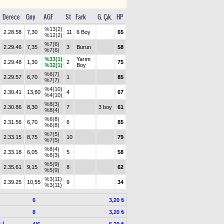
Derece
Gny
AGF
St
Fark
G. Çık.
HP
%13(2)
2.28.58
7,30
11
6 Boy
65
%12(2)
%7(6)
2.29.46
7,35
3
Burun
58
%7(6)
%33(1)
Yarım
2.29.48
1,30
2
75
%32(1)
Boy
%6(7)
2.29.57
6,70
1
85
%7(7)
%4(10)
2.30.41
13,60
4
67
%4(10)
%8(3)
2.30.86
8,30
7
3 boy
61
%8(4)
%6(8)
2.31.56
6,70
6
85
%6(8)
%7(5)
2.33.15
8,75
10
79
%7(5)
%8(4)
2.33.18
6,05
5
58
%8(3)
%5(9)
2.35.61
9,15
8
62
%5(9)
%3(11)
2.39.25
10,55
9
34
%3(11)
6
3,20 ₺
8
3,20 ₺
Lİ
4/6