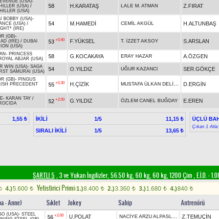
EVENGE (USA)
-
58
H.KARATAŞ
LALE M. ATMAN
Z.FIRAT
ILLER (USA)
/
HILLER (USA)
 BOBBY (USA)
-
54
M.HAMEDİ
CEMİL AKGÜL
H.ALTUNBAŞ
ANCE (USA)
/
GHT* (IRE)
R (GB)
-
+0.90
F.YÜKSEL
T. İZZET AKSOY
S.ARSLAN
53
AD (IRE)
/
DUBAI
ION (USA)
AN
-
PRINCESS
58
G.KOCAKAYA
ERAY HAZAR
A.ÖZGEN
ROYAL ABJAR (USA)
R WIN (USA)
-
SAGA
54
O.YILDIZ
UĞUR KAZANCI
SER.GÖKÇE
RST SAMURAI (USA)
R (GB)
-
PINGUS
+0.30
MUSTAFA ÜLKAN DELİKAN
H.ÇİZİK
D.ERGİN
55
LISH PRECEDENT
E
-
KARAN TAY
/
+2.00
G.YILDIZ
ÖZLEM CANEL BUĞDAY
E.EREN
52
PROCIDA
İKİLİ
1/5
ÜÇLÜ BAH
1,55 ₺
11,15 ₺
Çıkan 1 Atla
SIRALI İKİLİ
1/5
13,65 ₺
ŞARTLI 5
, 3 ve Yukarı İngilizler, 56.50 kg, 60 kg, 60 kg, 1200 Çim
,
E.İ.D. :
1.0
Yetistirici Primi:
4.)
5.600
1.)
8.400
2.)
3.360
3.)
1.680
4.)
840
t
t
t
t
t
t
ba - Anne)
Sıklet
Jokey
Sahip
Antrenörü
O (USA)
-
STEEL
+2.00
NACİYE ARZU ALPASLAN
U.POLAT
Z.TEMUÇİN
56