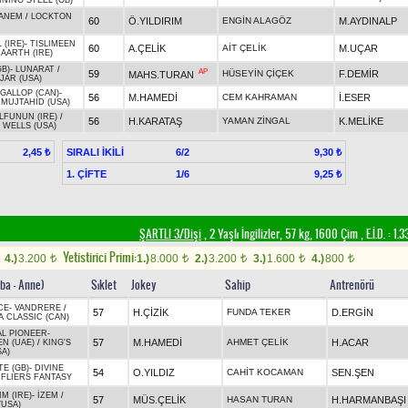
INING STEEL (GB)
ANEM
/
LOCKTON
60
Ö.YILDIRIM
ENGİN ALAGÖZ
M.AYDINALP
 (IRE)
-
TISLIMEEN
60
A.ÇELİK
AİT ÇELİK
M.UÇAR
AARTH (IRE)
GB)
-
LUNARAT
/
AP
59
HÜSEYİN ÇİÇEK
F.DEMİR
MAHS.TURAN
JAR (USA)
GALLOP (CAN)
-
56
M.HAMEDİ
CEM KAHRAMAN
İ.ESER
/
MUJTAHID (USA)
LFUNUN (IRE)
/
56
H.KARATAŞ
YAMAN ZİNGAL
K.MELİKE
 WELLS (USA)
SIRALI İKİLİ
6/2
2,45 ₺
9,30 ₺
1. ÇİFTE
1/6
9,25 ₺
ŞARTLI 3/Dişi
, 2 Yaşlı İngilizler, 57 kg, 1600 Çim
,
E.İ.D. :
1.3
Yetistirici Primi:
4.)
3.200
1.)
8.000
2.)
3.200
3.)
1.600
4.)
800
t
t
t
t
t
aba - Anne)
Sıklet
Jokey
Sahip
Antrenörü
CE
-
VANDRERE
/
57
H.ÇİZİK
FUNDA TEKER
D.ERGİN
A CLASSIC (CAN)
L PIONEER
-
57
M.HAMEDİ
AHMET ÇELİK
H.ACAR
N (UAE)
/
KING'S
SA)
E (GB)
-
DIVINE
54
O.YILDIZ
CAHİT KOCAMAN
SEN.ŞEN
/
FLIERS FANTASY
M (IRE)
-
İZEM
/
57
MÜS.ÇELİK
HASAN TURAN
H.HARMANBAŞI
(USA)