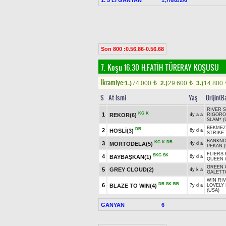
Son 800 :0.56.86-0.56.68
7. Koşu 16.30
H.FATİH TÜRERAY KOŞUSU
Ikramiye:
1.)
74.000
2.)
29.600
3.)
14.800
t
t
S
At İsmi
Yaş
Orijin(B
RIVER S
KG
K
1
REKOR(6)
4y a a
RIGORO
SLAM* (
BEKMEZ
DB
2
HOSLİ(3)
6y d a
STRIKE 
BANKNO
KG
K
DB
3
MORTODELA(5)
4y d a
PEKAN (
FLIERS
SKG
SK
4
BAYBAŞKAN(1)
6y d a
QUEEN
GREEN
5
GREY CLOUD(2)
4y k a
GALETTO
WIN RIV
DB
SK
BB
6
BLAZE TO WIN(4)
7y d a
LOVELY
(USA)
GANYAN
6