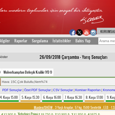
KURUMSA
ilgiler
Raporlar
Sorgulama
İstatistikler
Bahis Yap
26/09/2018 Çarşamba - Yarış Sonuçları
Göster
)
Wolverhampton Birleşik Krallık (YD 1)
Hava: 15C,Çok Bulutlu,Nem%74
PDF Sonuçlar
|
Özet PDF Sonuçlar
|
CSV Sonuçlar
|
Komiser Raporları
|
Kronome
4. Koşu 15.00
5. Koşu 15.30
6. Koşu 16.00
7. Koşu 16.30
8. Koşu 17.00
9. Koş
Maiden/DHÖW
, 3 Yaşlı Araplar, 57 kg, 1500 Sentetik
,
E.İ.D. :
1.3
Yetistirici Primi:
4.)
3.900
1.)
9.750
2.)
3.900
3.)
1.950
4.)
975
t
t
t
t
t