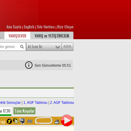
Ana Sayfa
English
Site Haritası
Bize Ulaşın
|
|
|
L
YARIŞSEVER
YARIŞ ve YETİŞTİRİCİLİK
At İsmi İle
Son Güncelleme 05:51
trik Sonuçlar
|
1. AGF Tablosu
|
2. AGF Tablosu
u 17.30
Tüm Koşular
7.40