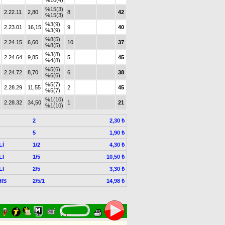
%10(4)
%15(3)
2.22.11
2,80
8
42
%15(3)
%3(9)
2.23.01
16,15
9
40
%3(9)
%8(5)
2.24.15
6,60
10
37
%8(5)
%3(8)
2.24.64
9,85
5
45
%4(8)
%5(6)
2.24.72
8,70
6
38
%6(6)
%5(7)
2.28.29
11,55
2
45
%5(7)
%1(10)
2.28.32
34,50
1
21
%1(10)
2
2,30 ₺
5
1,90 ₺
Lİ
1/2
4,30 ₺
Lİ
1/5
10,50 ₺
Lİ
2/5
3,30 ₺
İS
2/5/1
14,98 ₺