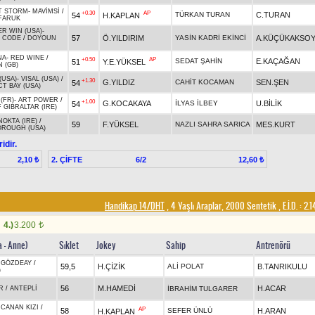
T STORM
-
MAVİMSİ
/
+0.30
AP
TÜRKAN TURAN
C.TURAN
54
H.KAPLAN
FARUK
ER WIN (USA)
-
57
Ö.YILDIRIM
YASİN KADRİ EKİNCİ
A.KÜÇÜKAKSO
S CODE
/
DOYOUN
NA
-
RED WINE
/
+0.50
AP
SEDAT ŞAHİN
E.KAÇAĞAN
51
Y.E.YÜKSEL
 (GB)
(USA)
-
VISAL (USA)
/
+1.30
G.YILDIZ
CAHİT KOCAMAN
SEN.ŞEN
54
T BAY (USA)
(FR)
-
ART POWER
/
+1.00
G.KOCAKAYA
İLYAS İLBEY
U.BİLİK
54
 GIBRALTAR (IRE)
NOKTA (IRE)
/
59
F.YÜKSEL
NAZLI SAHRA SARICA
MES.KURT
ROUGH (USA)
idir.
2. ÇİFTE
6/2
2,10 ₺
12,60 ₺
Handikap 14/DHT
, 4 Yaşlı Araplar, 2000 Sentetik
,
E.İ.D. :
2.1
4.)
3.200
t
a - Anne)
Sıklet
Jokey
Sahip
Antrenörü
-
GÖZDEAY
/
59,5
H.ÇİZİK
ALİ POLAT
B.TANRIKULU
)
56
M.HAMEDİ
H.ACAR
R
/
ANTEPLİ
İBRAHİM TULGARER
-
CANAN KIZI
/
AP
58
SEFER ÜNLÜ
H.ARAN
H.KAPLAN