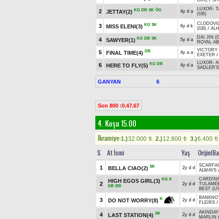
GIRL
/
SH
LUXOR
-
T
KG
DB
SK
ÖG
2
JETTAY(2)
4y d a
(GB)
CLODOVIL
KG
SK
3
MISS ELENI(3)
6y d k
(GB)
/
ALH
DAI JIN (
KG
DB
SK
4
SAWYER(1)
5y d a
ROYAL AB
VICTORY 
DB
5
FINAL TIME(4)
4y a a
EXETER
LUXOR
-
A
KG
DB
6
HERE TO FLY(5)
4y d a
SADLER'S
GANYAN
6
Son 800 :0.47.67
4. Koşu 15.00
Ikramiye:
1.)
32.000
2.)
12.800
3.)
6.400
t
t
t
S
At İsmi
Yaş
Orijin(B
SCARFA
SK
1
BELLA CIAO(2)
2y d d
ALWAYS 
CARDINA
KG
K
HIGH EGOS GIRL(3)
2
2y d d
TULAMEE
DB
BB
BEST (U
BANKNOT
K
3
DO NOT WORRY(8)
2y d d
FLEIRS
AKINDAYI
SK
4
LAST STATION(4)
2y d d
MARLIN 