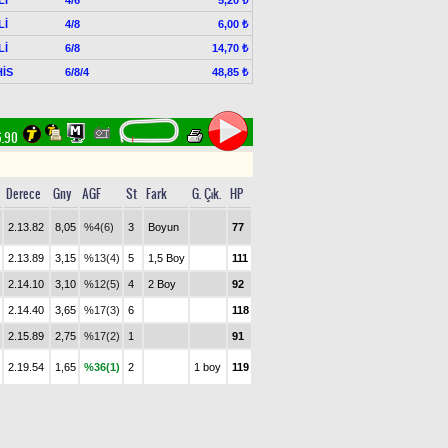
5,20 ₺
Lİ
4/8
6,00 ₺
Lİ
6/8
14,70 ₺
İS
6/8/4
48,85 ₺
6.90
Derece
Gny
AGF
St
Fark
G. Çık.
HP
2.13.82
8,05
%4(6)
3
Boyun
77
2.13.89
3,15
%13(4)
5
1,5 Boy
111
2.14.10
3,10
%12(5)
4
2 Boy
92
2.14.40
3,65
%17(3)
6
118
2.15.89
2,75
%17(2)
1
91
2.19.54
1,65
%36(1)
2
1 boy
119