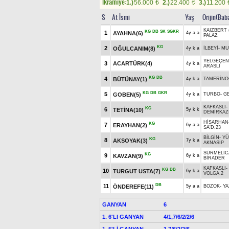
Ikramiye:
1.)
56.000
2.)
22.400
3.)
11.200
t
t
S
At İsmi
Yaş
Orijin(Bab
KAIZBERT 
KG
DB
SK
SGKR
1
AYAHNA(6)
4y a a
PALAZ
KG
2
OĞULCANIM(8)
4y k a
İLBEYİ
-
MU
YELGEÇEN
3
ACARTÜRK(4)
4y k a
ARASLI
KG
DB
4
BÜTÜNAY(1)
4y k a
TAMERİNO
KG
DB
GKR
5
GOBEN(5)
4y k a
TURBO
-
GE
KAFKASLI
-
KG
6
TETİNA(10)
5y k k
DEMİRKAZ
HİSARHAN
KG
7
ERAYHAN(2)
6y a a
SA'D.23
BİLGİN
-
YÜ
KG
8
AKSOYAK(3)
7y k a
AKNASİP
SÜRMELİC
KG
9
KAVZAN(9)
6y k a
BİRADER
KAFKASLI
-
KG
DB
10
TURGUT USTA(7)
6y k a
VOLGA.2
DB
11
ÖNDEREFE(11)
5y a a
BOZOK
-
Y
GANYAN
6
1. 6'LI GANYAN
4/1,7/6/2/2/6
1. 5'Lİ GANYAN
1,7/6/2/2/6