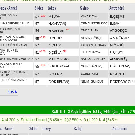
Baba - Anne)
Sıklet
Jokey
Sahip
Antrenörü
KAAN
-
AKSU
/
+0.80
M.KAYA
KAYA KAYA
E.ÇEŞME
57
TUR
57
H.KARATAŞ
CEMALETTİN KOÇ
E.SAV
-
NAZPERVER
/
SÜLO
Y
-
GOBAKHALA
/
AP
54
ÖMER ALAK
AT.GÖKÇE
H.KAPLAN
DO
RT (RU)
-
KALAMIŞ
+0.30
D.YILDIZ
MUNİR GÖKÇE
A.S.GÜRSAN
55
Sİ
/
KALAMIŞ
57
A.ÇELİK
TARKAN H. ONAR
M.ÖZGÜL
-
ELİT GÜZELİ
/
CAŞ
TOV
-
ZÜHRE
/
+0.50
AP
ETHEM KAYA
E.ÇEŞME
51
B.ÇIĞLA
RZA
57
M.DEMİRBAŞ
NAFİ ASLANSOY
At Sahibi
OPU
-
YAZMALI
/
VOLGA.2
YE
-
ADAGÜZELİ
/
+0.60
G.KOCAKAYA
MURAT ÖZENÇ
H.ALTUNBAŞ
55
ĞLU
YE
-
NEVREZ HANIM
/
57
G.YILDIZ
ŞEREF ATLI
R.GÜNELİ
BATUR
KİN
-
GÜZİNHANIM
/
57
GÖK.BEKTAŞ
NEJMİ GÜNDÜZ
F.DİZDAROĞLU
3,35 ₺
ŞARTLI 4
, 3 Yaşlı İngilizler, 58 kg, 2400 Çim
,
E.İ.D. :
2.2
Yetistirici Primi:
4.)
4.300
1.)
6.450
2.)
2.580
3.)
1.290
4.)
645
t
t
t
t
t
ba - Anne)
Sıklet
Jokey
Sahip
Antrenörü