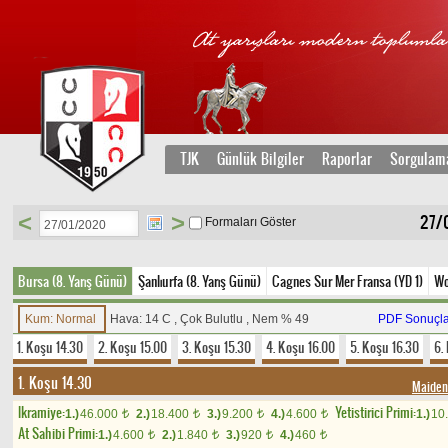
TJK
Günlük Bilgiler
Raporlar
Sorgulam
<
>
27/0
Formaları Göster
Bursa (8. Yarış Günü)
Şanlıurfa (8. Yarış Günü)
Cagnes Sur Mer Fransa (YD 1)
Wo
Kum: Normal
Hava: 14 C , Çok Bulutlu , Nem % 49
PDF Sonuçla
1. Koşu 14.30
2. Koşu 15.00
3. Koşu 15.30
4. Koşu 16.00
5. Koşu 16.30
6.
1. Koşu 14.30
Maide
Ikramiye:
Yetistirici Primi:
1.)
46.000
2.)
18.400
3.)
9.200
4.)
4.600
1.)
10
t
t
t
t
At Sahibi Primi:
1.)
4.600
2.)
1.840
3.)
920
4.)
460
t
t
t
t