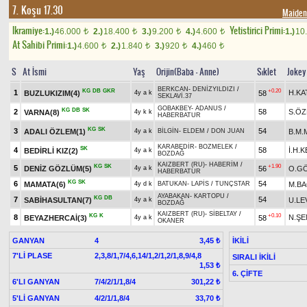
7. Koşu 17.30
Maide
Ikramiye:
Yetistirici Primi:
1.)
46.000
2.)
18.400
3.)
9.200
4.)
4.600
1.)
10
t
t
t
t
At Sahibi Primi:
1.)
4.600
2.)
1.840
3.)
920
4.)
460
t
t
t
t
S
At İsmi
Yaş
Orijin(Baba - Anne)
Sıklet
Jokey
BERKCAN
-
DENİZYILDIZI
/
KG
DB
GKR
+0.20
1
H.KA
BUZLUKIZIM(4)
58
4y a k
SEKLAVİ.37
GOBAKBEY
-
ADANUS
/
KG
DB
SK
2
58
S.Ö
VARNA(8)
4y k k
HABERBATUR
KG
SK
3
54
ADALI ÖZLEM(1)
B.M.
4y a k
BİLGİN
-
ELDEM
/
DON JUAN
KARABEDİR
-
BOZMELEK
/
SK
4
58
İ.H.
BEDİRLİ KIZ(2)
4y a k
BOZDAĞ
KAIZBERT (RU)
-
HABERİM
/
KG
SK
+1.90
5
DENİZ GÖZLÜM(5)
56
O.G
4y a k
HABERBATUR
KG
SK
6
54
MAMATA(6)
M.B
4y d k
BATUKAN
-
LAPİS
/
TUNÇSTAR
AYABAKAN
-
KARTOPU
/
KG
DB
7
54
SABİHASULTAN(7)
U.LE
4y a k
BOZDAĞ
KAIZBERT (RU)
-
SİBELTAY
/
KG
K
+0.10
8
N.ŞE
BEYAZHERCAİ(3)
58
4y a k
OKANER
GANYAN
4
İKİLİ
3,45 ₺
7'Lİ PLASE
2,3,8/1,7/4,6,14/1,2/1,2/1,8,9/4,8
SIRALI İKİLİ
1,53 ₺
6. ÇİFTE
6'LI GANYAN
7/4/2/1/1,8/4
301,22 ₺
5'Lİ GANYAN
4/2/1/1,8/4
33,70 ₺