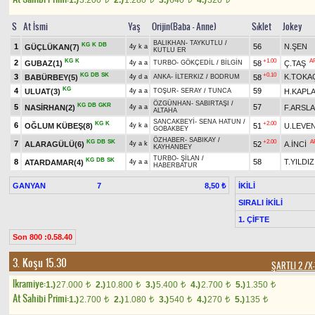
1.)
3.200
2.)
1.280
3.)
640
4.)
320
S
At İsmi
Yaş
Orijin(Baba - Anne)
Sıklet
Jokey
BALIKHAN
-
TAYKUTLU
/
KG
K
DB
1
56
N.ŞEN
GÜÇLÜKAN(7)
4y k a
KUTLU ER
KG
K
+1.00
A
2
GUBAZ(1)
58
Ç.TAŞ
4y a a
TURBO
-
GÖKÇEDİL
/
BİLGİN
KG
DB
SK
+0.10
3
K.TOKA
BABÜRBEY(5)
58
4y d a
ANKA
-
İLTERKIZ
/
BODRUM
KG
4
59
ULUAT(3)
H.KAPL
4y a a
TOŞUR
-
SERAY
/
TUNCA
ÖZGÜNHAN
-
SABIRTAŞI
/
KG
DB
GKR
5
57
NASİRHAN(2)
F.ARSL
4y a a
ALTAHA
SANCAKBEYİ
-
SENA HATUN
/
KG
K
+2.00
6
OĞLUM KÜBEŞ(8)
51
U.LEVE
4y k a
GOBAKBEY
ÖZHABER
-
SABIKAY
/
KG
DB
SK
+2.00
A
7
ALARAGÜLÜ(6)
52
A.İNCİ
4y a k
KAYHANBEY
TURBO
-
ŞİLAN
/
KG
DB
SK
8
58
T.YILDIZ
ATARDAMAR(4)
4y a a
HABERBATUR
GANYAN
7
İKİLİ
8,50 ₺
SIRALI İKİLİ
1. ÇİFTE
Son 800 :0.58.40
3. Koşu 15.30
ŞARTLI 2 /X-
Ikramiye:
1.)
27.000
2.)
10.800
3.)
5.400
4.)
2.700
5.)
1.350
t
t
t
t
t
At Sahibi Primi:
1.)
2.700
2.)
1.080
3.)
540
4.)
270
5.)
135
t
t
t
t
t