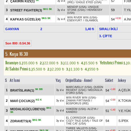
SK
2
57
ÇAKIRIN KIZI(1)
F.Hİ
3y d d
(IRE)
/
EAGLE EYED (USA)
MENDIP (USA)
-
UNIQUE
SKG
SK
3
59
T.YI
STREET FIGHTER(3)
3y d e
STONE (USA)
/
HENNESSY
(USA)
WIN RIVER WIN (USA)
-
SKG
SK
+0.50
4
KAFKAS GÜZELİ(4)
54
A.İN
3y a d
ESENYURT
/
ISLAMBOL
GANYAN
2
SIRALI İKİLİ
1,40 ₺
3. ÇİFTE
Son 800 :0.54.36
5. Koşu 16.30
Ikramiye:
Yetistirici Primi:
1.)
55.000
2.)
22.000
3.)
11.000
4.)
5.500
1.)
9
t
t
t
t
At Sahibi Primi:
1.)
5.500
2.)
2.200
3.)
1.100
4.)
550
t
t
t
t
S
At İsmi
Yaş
Orijin(Baba - Anne)
Sıklet
Jokey
MARCAVELLY (USA)
-
QUEEN
SK
BB
+1.60
1
A.ÇELİK
BRATİSLAVA(1)
54
3y d e
REGENT (USA)
/
MEDAGLIA
D'ORO (USA)
WIN RIVER WIN (USA)
-
KG
K
+2.00
2
K.TOK
MAVİ ÇOCUK(2)
54
3y d e
ZAMAN FIRTINASI
/
BOSPORUS (IRE)
SKG
MODALIGÜÇLÜBEY(6)
HAKEEM (USA)
-
ALİZYA
/
+1.40
3
51
Y.E.YÜK
3y d d
KANEKO
SK
EL CORREDOR (USA)
-
SKG
SK
4
54
S.İPEK
ZDRAVETS(4)
3y d e
COZY TALE (USA)
/
TALE OF
THE CAT (USA)
THREE VALLEYS (USA)
-
SKG
SK
+0.80