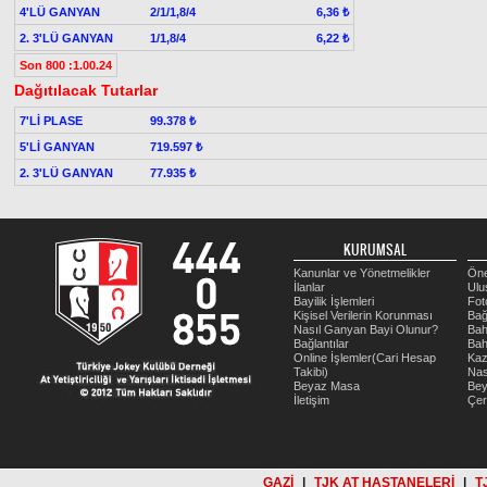
4'LÜ GANYAN
2/1/1,8/4
6,36 ₺
2. 3'LÜ GANYAN
1/1,8/4
6,22 ₺
Son 800 :1.00.24
Dağıtılacak Tutarlar
7'Lİ PLASE
99.378 ₺
5'Lİ GANYAN
719.597 ₺
2. 3'LÜ GANYAN
77.935 ₺
KURUMSAL
Kanunlar ve Yönetmelikler
Öne
İlanlar
Ulu
Bayilik İşlemleri
Fot
Kişisel Verilerin Korunması
Bağ
Nasıl Ganyan Bayi Olunur?
Bah
Bağlantılar
Bah
Online İşlemler(Cari Hesap
Kaz
Takibi)
Nas
Beyaz Masa
Be
İletişim
Çer
GAZİ
|
TJK AT HASTANELERİ
|
T