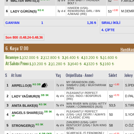
5
WALTER WHITE(3)
52
F.ARSL
3y a e
STAR BABY
/
THUNDER
BOLT I
HAKEEM (USA)
-
KG
K
+2.00
6
M.DEMİ
LADY GÜRÜN(5)
53
3y d d
REWARDING GIRL
/
BIN
AJWAAD (IRE)
GANYAN
1
SIRALI İKİLİ
1,35 ₺
4. ÇİFTE
Son 800 :0.48.24-0.48.36
6. Koşu 17.00
Handikap
Ikramiye:
1.)
32.000
2.)
12.800
3.)
6.400
4.)
3.200
5.)
1.600
t
t
t
t
t
At Sahibi Primi:
1.)
3.200
2.)
1.280
3.)
640
4.)
320
5.)
160
t
t
t
t
t
S
At İsmi
Yaş
Orijin(Baba - Anne)
Sıklet
Jokey
MY GRANDSON (GB)
-
+1.60
KG
DB
1
S.İPE
52
ARPELLO(8)
7y d k
SIMBATU (GB)
/
MUHTARRAM
(USA)
PLEASANTLY PERFECT
DB
SK
+0.70
2
D.PA
LADY YAĞMUR(9)
50
4y d k
(USA)
-
İNDO
/
BOSPORUS
(IRE)
WIN RIVER WIN (USA)
-
KITTY
KG
SK
3
53,5
S.TI
ANITA BLAKE(6)
5y d k
HAWK
/
COMMANDS (AUS)
PLEASANTLY PERFECT
DB
SK
ANGELS SHARE(11)
4
50
S.YO
4y d k
(USA)
-
LALE DEVRİ
/
ALWAYS
YP
A CLASSIC (CAN)
ZANJERO (USA)
-
LADY
KG
SK
5
58
O.ÖZ
STRONGER(2)
4y d k
KENTUCKY (USA)
/
SUN KING
(USA)
SCARFACE
-
Fİ FENOMONİ
/
K
DB
GKR
+0.70