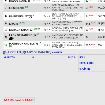
6
DADDY COOL(3)
52
F.AR
4y d k
UNACCOUNTED FOR (USA)
OFFLEE WILD (USA)
-
LITE
DB
+2.00
7
M.GÜ
LIESERL(10)
50
4y d k
FANTASTIC (USA)
/
LITE THE
FUSE (USA)
LION HEART (USA)
-
SAGA
K
+2.00
8
S.ÖZ
DIVINE BEAUTY(5)
54
5y d k
BELLA (IRE)
/
SADLER'S
WELLS (USA)
KANEKO
-
CAT WALK
/
WEST
DB
SK
+0.70
9
N.ŞE
LİYA(4)
54,5
4y a k
BY WEST (USA)
INVASION (IRE)
-
TITTIBA (GB)
DB
SK
+2.00
10
KARACA KHAN(12)
50
H.KA
4y d k
/
DOMEDRIVER (IRE)
DB
LADY OF KANEKO(1)
KANEKO
-
LADY OF FORTUNE
11
60
B.M.M
5y d k
/
VICTORY GALLOP (CAN)
VICTORY GALLOP (CAN)
-
DB
POWER OF ANGELS(7)
+2.00
12
MAH.
51,5
4y a k
HARMONY IN BLUE
/
EAGLE
SK
EYED (USA)
[(8)ARPELLO,(1)LADY OF KANEKO]
eküridir.
GANYAN
8
İKİLİ
5,20 ₺
SIRALI İKİLİ
5. ÇİFTE
Son 800 :0.53.76-0.54.44