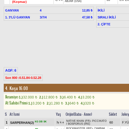
ABJAR (USA)
(Koşmaz)
GANYAN
4
İKİLİ
12,85 ₺
1. 3'LÜ GANYAN
3/7/4
SIRALI İKİLİ
47,58 ₺
2. ÇİFTE
AGF: 6
Son 800 :0.51.84-0.52.28
4. Koşu 16.00
Ikramiye:
1.)
32.000
2.)
12.800
3.)
6.400
4.)
3.200
t
t
t
t
At Sahibi Primi:
1.)
3.200
2.)
1.280
3.)
640
4.)
320
t
t
t
t
S
At İsmi
Yaş
Orijin(Baba - Anne)
Sıklet
Joke
NATIVE KHAN (FR)
-
PICCIKATO
KG
DB
SK
1
60
F.Y
SARPERHAN(2)
3y k e
/
BOSPORUS (IRE)
ROCKMASTER (IRE)
-
ZAMBAK