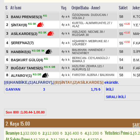
S
At İsmi
Yaş
Orijin(Baba - Anne)
Sıklet
Joke
ÖZGÜNHAN
-
DUDUCAN
/
KG
1
58
K.T
BANU PRENSES(3)
4y a k
VOLGA.2
KURTEL
-
ALMİMRUHİYE.27
/
+0.20
KG
SK
2
55
Y.E
ŞİNTAY(8)
4y a k
ALAZ
ASİLZADE
-
NECME.39
/
+0.10
KG
SK
3
55
MAH
ASİLKARDEŞ(2)
4y k k
RÜZGAR.30
HİSARBEY
-
MEBRUKE.92
/
+0.50
4
ŞEREFNAZ(7)
55
F.K
4y a k
UĞURBEY
BALIKHAN
-
HANENDE
/
KG
DB
SK
5
58
S.İ
HANBİKE(6)
4y k k
NEVZATBEY
BERKCAN
-
CEYLANGÜLÜ
/
KG
6
54
BAŞKURT GÜLÜ(4)
B.M
4y k k
BAMKA.3
HIZLITAY
-
ZEHRA.121
/
KG
K
DB
7
54
BUĞDAY TANESİ(5)
F.A
4y k k
ALKURUŞ.12
8
58
N.Ş
KG
DB
4y k k
FAROTAY
-
ALBİNA
/
BALIKHAN
ALFAROY(1)
[(6)HANBİKE,(1)ALFAROY]
,
[(8)ŞİNTAY,(2)ASİLKARDEŞ]
eküridir.
GANYAN
3
İKİLİ
1,75 ₺
SIRALI İKİLİ
Son 800 :1.00.44-1.00.80
2. Koşu 15.00
ŞART
Ikramiye:
Yetistirici Primi:
1.)
32.000
2.)
12.800
3.)
6.400
4.)
3.200
1.)
5.
t
t
t
t
At Sahibi Primi:
t
t
t
t