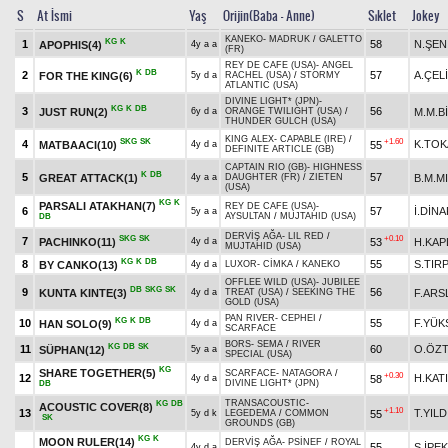
S
At İsmi
Yaş
Orijin(Baba - Anne)
Sıklet
Jokey
KANEKO
-
MADRUK
/
GALETTO
KG
K
1
58
N.ŞEN
APOPHIS(4)
4y a a
(FR)
REY DE CAFE (USA)
-
ANGEL
K
DB
2
57
A.ÇEL
FOR THE KING(6)
5y d a
RACHEL (USA)
/
STORMY
ATLANTIC (USA)
DIVINE LIGHT* (JPN)
-
KG
K
DB
3
56
JUST RUN(2)
M.M.B
6y d a
ORANGE TWILIGHT (USA)
/
THUNDER GULCH (USA)
KING ALEX
-
CAPABLE (IRE)
/
SKG
SK
+1.60
4
K.TO
MATBAACI(10)
55
4y d a
DEFINITE ARTICLE (GB)
CAPTAIN RIO (GB)
-
HIGHNESS
K
DB
5
57
GREAT ATTACK(1)
B.M.M
4y a a
DAUGHTER (FR)
/
ZIETEN
(USA)
KG
K
PARSALI ATAKHAN(7)
REY DE CAFE (USA)
-
6
57
İ.DİN
5y a a
AYSULTAN
/
MUJTAHID (USA)
DB
DERVİŞ AĞA
-
LIL RED
/
SKG
SK
+0.10
7
PACHINKO(11)
53
H.KAP
4y d a
MUJTAHID (USA)
KG
K
DB
8
55
S.TIR
BY CANKO(13)
4y d a
LUXOR
-
CİMKA
/
KANEKO
OFFLEE WILD (USA)
-
JUBILEE
DB
SKG
SK
9
56
KUNTA KINTE(3)
F.ARS
4y d a
TREAT (USA)
/
SEEKING THE
GOLD (USA)
PAN RIVER
-
CEPHEI
/
KG
K
DB
10
55
F.YÜK
HAN SOLO(9)
4y d a
SCARFACE
BORS
-
SEMA
/
RIVER
KG
DB
SK
11
60
O.ÖZ
SÜPHAN(12)
5y a a
SPECIAL (USA)
KG
SHARE TOGETHER(5)
SCARFACE
-
NATAGORA
/
+0.30
12
H.KATI
58
4y d a
DIVINE LIGHT* (JPN)
DB
TRANSACOUSTIC
-
KG
DB
ACOUSTIC COVER(8)
+1.10
13
T.YILD
55
5y d k
LEGEDEMA
/
COMMON
SK
GROUNDS (GB)
KG
K
MOON RULER(14)
DERVİŞ AĞA
-
PSİNEF
/
ROYAL
55
S.İPEK
4y d a