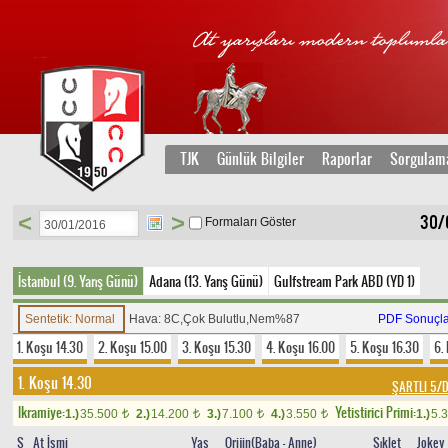
TJK
Günlük Bilgiler
Raporlar
Sorgulam
<
>
30/0
Formaları Göster
İstanbul (9. Yarış Günü)
Adana (13. Yarış Günü)
Gulfstream Park ABD (YD 1)
Sentetik: Normal
Hava: 8C,Çok Bulutlu,Nem%87
PDF Sonuçla
1. Koşu 14.30
2. Koşu 15.00
3. Koşu 15.30
4. Koşu 16.00
5. Koşu 16.30
6.
1. Koşu 14.30
ŞARTLI 5
Ikramiye:
Yetistirici Primi:
1.)
35.500
2.)
14.200
3.)
7.100
4.)
3.550
1.)
5.
t
t
t
t
S
At İsmi
Yaş
Orijin(Baba - Anne)
Sıklet
Jokey