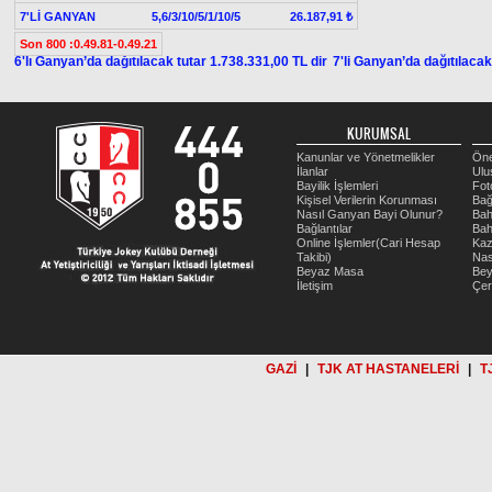
7'Lİ GANYAN
5,6/3/10/5/1/10/5
26.187,91 ₺
Son 800 :0.49.81-0.49.21
6'lı Ganyan’da dağıtılacak tutar 1.738.331,00 TL dir
7'li Ganyan’da dağıtılacak
KURUMSAL
Kanunlar ve Yönetmelikler
Öne
İlanlar
Ulu
Bayilik İşlemleri
Fot
Kişisel Verilerin Korunması
Bağ
Nasıl Ganyan Bayi Olunur?
Bah
Bağlantılar
Bah
Online İşlemler(Cari Hesap
Kaz
Takibi)
Nas
Beyaz Masa
Be
İletişim
Çer
GAZİ
|
TJK AT HASTANELERİ
|
T