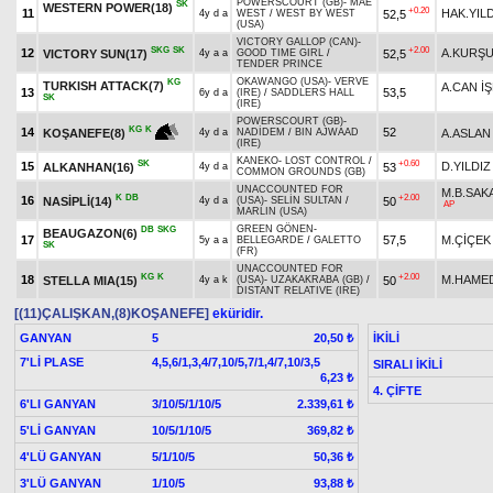
POWERSCOURT (GB)
-
MAE
SK
WESTERN POWER(18)
+0.20
11
HAK.YIL
52,5
4y d a
WEST
/
WEST BY WEST
(USA)
VICTORY GALLOP (CAN)
-
SKG
SK
+2.00
12
A.KURŞ
VICTORY SUN(17)
52,5
4y a a
GOOD TIME GIRL
/
TENDER PRINCE
OKAWANGO (USA)
-
VERVE
KG
TURKISH ATTACK(7)
A.CAN İ
13
53,5
6y d a
(IRE)
/
SADDLERS HALL
SK
(IRE)
POWERSCOURT (GB)
-
KG
K
14
52
A.ASLAN
KOŞANEFE(8)
4y d a
NADİDEM
/
BIN AJWAAD
(IRE)
KANEKO
-
LOST CONTROL
/
SK
+0.60
15
D.YILDIZ
ALKANHAN(16)
53
4y d a
COMMON GROUNDS (GB)
UNACCOUNTED FOR
M.B.SAK
K
DB
+2.00
16
NASİPLİ(14)
50
4y d a
(USA)
-
SELİN SULTAN
/
AP
MARLIN (USA)
GREEN GÖNEN
-
DB
SKG
BEAUGAZON(6)
17
57,5
M.ÇİÇEK
5y a a
BELLEGARDE
/
GALETTO
SK
(FR)
UNACCOUNTED FOR
KG
K
+2.00
18
M.HAME
STELLA MIA(15)
50
4y a k
(USA)
-
UZAKAKRABA (GB)
/
DISTANT RELATIVE (IRE)
[(11)ÇALIŞKAN,(8)KOŞANEFE]
eküridir.
GANYAN
5
İKİLİ
20,50 ₺
7'Lİ PLASE
4,5,6/1,3,4/7,10/5,7/1,4/7,10/3,5
SIRALI İKİLİ
6,23 ₺
4. ÇİFTE
6'LI GANYAN
3/10/5/1/10/5
2.339,61 ₺
5'Lİ GANYAN
10/5/1/10/5
369,82 ₺
4'LÜ GANYAN
5/1/10/5
50,36 ₺
3'LÜ GANYAN
1/10/5
93,88 ₺