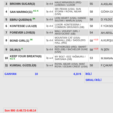
HALICARNASSUS (IRE)
-
3
BROWN SUGAR(2)
55
A.ASLAN
3y d d
LUXENIA
/
LUXOR
SRI PEKAN (USA)
-
SUN
KG
K
4
58
GÖKH.G
SAN MARINO(11)
3y d d
STORM
/
ROYAL ABJAR
(USA)
LION HEART (USA)
-
HANDE
SK
5
58
D.YILDIZ
EBRU QUEEN(4)
3y d d
SULTAN
/
MARLIN (USA)
LUXOR
-
KONTESSİNA
/
6
KONTESSE LULU(8)
58
F.YÜKSE
3y d d
COMMON GROUNDS (GB)
MALİ
-
VIOLENT GIRL
/
7
FOREVER LOVE(5)
54
AH.ARSL
3y d d
ARISTOCRAT (GB)
MOUNTAIN CAT (USA)
-
SK
+0.10
8
A.KURŞ
BOND GIRL(1)
58
3y d d
MINHALL (GB)
/
SADDLERS
HALL (IRE)
AUTHORIZED (IRE)
-
SMART
K
+0.20
9
N.ŞEN
DİLIR(3)
58
3y d d
RED (GB)
/
BACHELOR DUKE
(USA)
KEEP YOUR BREATH(6)
MY BOLT
-
GÜZ YAĞMURU
/
10
53
M.MANA
3y a d
KG
K
SARISAKA (GB)
ROYAL ABJAR (USA)
-
MAVİ
11
KUMSAL GÜZELİ(9)
58
F.ÇAKAR
3y a d
RÜYA
/
OCEAN CREST (USA)
GANYAN
10
İKİLİ
4,10 ₺
SIRALI İKİLİ
Son 800 :0.48.72-0.48.14