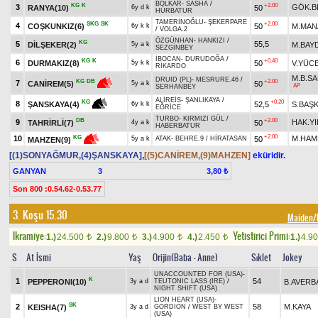
BOLKAR
-
SASHA
/
KG
K
+2.00
3
GÖK.B
RANYA(10)
50
6y d k
HÜRBATUR
TAMERİNOĞLU
-
ŞEKERPARE
SKG
SK
+2.00
4
COŞKUNKIZ(6)
50
M.MAN
6y k k
/
VOLGA.2
ÖZGÜNHAN
-
HANKIZI
/
KG
5
55,5
DİLŞEKER(2)
M.BAY
5y a k
SEZGİNBEY
İBOCAN
-
DURUDOĞA
/
KG
K
+0.40
6
DURMAKIZ(8)
50
V.YÜC
5y k k
RİKARDO
M.B.SA
DRUID (PL)
-
MESRURE.46
/
+2.00
KG
DB
7
50
CANİREM(5)
5y a k
AP
SERHANBEY
ALİREİS
-
ŞANLIKAYA
/
+0.20
KG
8
52,5
S.BAŞ
ŞANSKAYA(4)
6y k k
EĞRİCE
TURBO
-
KIRMIZI GÜL
/
DB
+2.00
9
HAK.YI
TAHRİRLİ(7)
50
4y a k
HABERBATUR
+2.00
10
M.HAM
KG
50
5y a k
ATAK
-
BEHRE.9
/
HİRATASAN
MAHZEN(9)
[(1)SONYAĞMUR,(4)ŞANSKAYA]
,
[(5)CANİREM,(9)MAHZEN]
eküridir.
GANYAN
3
3,80 ₺
Son 800 :0.54.62-0.53.77
3. Koşu 15.30
Maiden/
Ikramiye:
Yetistirici Primi:
1.)
24.500
2.)
9.800
3.)
4.900
4.)
2.450
1.)
4.9
t
t
t
t
S
At İsmi
Yaş
Orijin(Baba - Anne)
Sıklet
Jokey
UNACCOUNTED FOR (USA)
-
K
1
54
PEPPERONI(10)
B.AVERB
3y a d
TEUTONIC LASS (IRE)
/
NIGHT SHIFT (USA)
LION HEART (USA)
-
SK
2
58
M.KAYA
KEISHA(7)
3y a d
GORDION
/
WEST BY WEST
(USA)