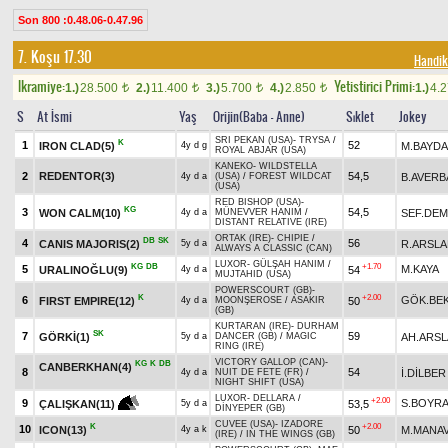
Son 800 :0.48.06-0.47.96
7. Koşu 17.30
Handik
Ikramiye:
Yetistirici Primi:
1.)
28.500
2.)
11.400
3.)
5.700
4.)
2.850
1.)
4.
t
t
t
t
S
At İsmi
Yaş
Orijin(Baba - Anne)
Sıklet
Jokey
SRI PEKAN (USA)
-
TRYSA
/
K
1
52
IRON CLAD(5)
M.BAYD
4y d g
ROYAL ABJAR (USA)
KANEKO
-
WILDSTELLA
2
REDENTOR(3)
54,5
B.AVERB
4y d a
(USA)
/
FOREST WILDCAT
(USA)
RED BISHOP (USA)
-
KG
3
54,5
WON CALM(10)
SEF.DEM
4y d a
MÜNEVVER HANIM
/
DISTANT RELATIVE (IRE)
ORTAK (IRE)
-
CHIPIE
/
DB
SK
4
56
CANIS MAJORIS(2)
R.ARSL
5y d a
ALWAYS A CLASSIC (CAN)
LUXOR
-
GÜLŞAH HANIM
/
KG
DB
+1.70
5
M.KAYA
URALINOĞLU(9)
54
4y d a
MUJTAHID (USA)
POWERSCOURT (GB)
-
K
+2.00
6
GÖK.BE
FIRST EMPIRE(12)
50
4y d a
MOONŞEROSE
/
ASAKIR
(GB)
KURTARAN (IRE)
-
DURHAM
SK
7
59
GÖRKİ(1)
AH.ARS
5y d a
DANCER (GB)
/
MAGIC
RING (IRE)
VICTORY GALLOP (CAN)
-
KG
K
DB
CANBERKHAN(4)
8
54
İ.DİLBER
4y d a
NUIT DE FETE (FR)
/
NIGHT SHIFT (USA)
LUXOR
-
DELLARA
/
+2.00
9
S.BOYR
53,5
ÇALIŞKAN(11)
5y d a
DİNYEPER (GB)
CUVEE (USA)
-
IZADORE
K
+2.00
10
ICON(13)
50
M.MANA
4y a k
(IRE)
/
IN THE WINGS (GB)