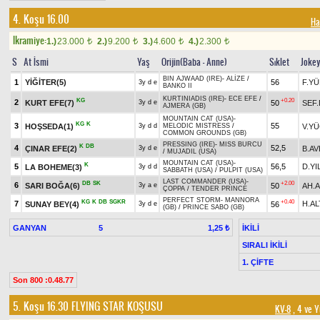
4. Koşu 16.00
Ha
Ikramiye:
1.)
23.000
2.)
9.200
3.)
4.600
4.)
2.300
t
t
t
t
S
At İsmi
Yaş
Orijin(Baba - Anne)
Sıklet
Joke
BIN AJWAAD (IRE)
-
ALİZE
/
1
YİĞİTER(5)
56
F.Y
3y d e
BANKO II
KURTINIADIS (IRE)
-
ECE EFE
/
KG
+0.20
2
KURT EFE(7)
50
SEF
3y d e
AJMERA (GB)
MOUNTAIN CAT (USA)
-
KG
K
3
55
HOŞSEDA(1)
V.Y
3y d d
MELODIC MISTRESS
/
COMMON GROUNDS (GB)
PRESSING (IRE)
-
MISS BURCU
K
DB
4
52,5
ÇINAR EFE(2)
B.A
3y d e
/
MUJADIL (USA)
MOUNTAIN CAT (USA)
-
K
5
56,5
D.YI
LA BOHEME(3)
3y d d
SABBATH (USA)
/
PULPIT (USA)
LAST COMMANDER (USA)
-
DB
SK
+2.00
6
SARI BOĞA(6)
50
AH.
3y a e
ÇOPPA
/
TENDER PRINCE
PERFECT STORM
-
MANNORA
KG
K
DB
SGKR
+0.40
7
H.AL
SUNAY BEY(4)
56
3y d e
(GB)
/
PRINCE SABO (GB)
GANYAN
5
İKİLİ
1,25 ₺
SIRALI İKİLİ
1. ÇİFTE
Son 800 :0.48.77
5. Koşu 16.30
FLYING STAR KOŞUSU
KV-8
, 4 ve Y