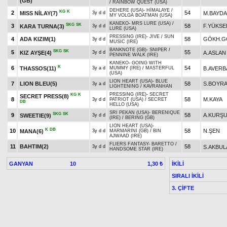
(GB)
/
RAINBOW QUEST (USA)
DEHERE (USA)
-
HİMALAYE
/
KG
K
2
54
MISS NİLAY(7)
M.BAYD
3y d d
MY VOLGA BOATMAN (USA)
KANEKO
-
MRS LURE (USA)
/
SKG
SK
3
58
F.YÜKSE
KARA TURNA(3)
3y d d
LURE (USA)
PRESSING (IRE)
-
JIVE
/
SUN
4
ADA KIZIM(1)
58
GÖKH.G
3y d d
MUSIC (IRE)
BANKNOTE (GB)
-
SNIPER
/
SKG
SK
5
55
KIZ AYŞE(4)
A.ASLAN
3y d d
PENNINE WALK (IRE)
KANEKO
-
GOING WITH
K
6
54
THASSOS(11)
B.AVERB
3y a d
MUMMY (IRE)
/
MASTERFUL
(USA)
LION HEART (USA)
-
BLUE
7
LION BLEU(5)
58
S.BOYR
3y a d
LIGHTENING
/
KAVRANHAN
PRESSING (IRE)
-
SECRET
KG
K
SECRET PRESS(8)
8
58
M.KAYA
3y d d
PATRIOT (USA)
/
SECRET
DB
HELLO (USA)
SRI PEKAN (USA)
-
BERENIQUE
SKG
SK
9
58
A.KURŞ
SWEETIE(9)
3y d d
(IRE)
/
BERING (GB)
LION HEART (USA)
-
K
DB
10
58
N.ŞEN
MANA(6)
3y d d
MARMARINI (GB)
/
BIN
AJWAAD (IRE)
FLIERS FANTASY
-
BARETTO
/
11
BAHTIM(2)
58
S.AKBUL
3y d d
HANDSOME STAR (IRE)
GANYAN
10
İKİLİ
1,30 ₺
SIRALI İKİLİ
3. ÇİFTE