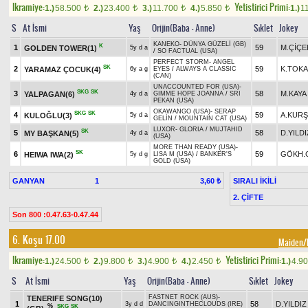
Ikramiye:
Yetistirici Primi:
1.)
58.500
2.)
23.400
3.)
11.700
4.)
5.850
1.)
1
t
t
t
t
S
At İsmi
Yaş
Orijin(Baba - Anne)
Sıklet
Jokey
KANEKO
-
DÜNYA GÜZELİ (GB)
K
1
59
M.ÇİÇE
GOLDEN TOWER(1)
5y d a
/
SO FACTUAL (USA)
PERFECT STORM
-
ANGEL
SK
2
59
K.TOK
YARAMAZ ÇOCUK(4)
6y a g
EYES
/
ALWAYS A CLASSIC
(CAN)
UNACCOUNTED FOR (USA)
-
SKG
SK
3
58
M.KAYA
YALPAGAN(6)
4y d a
GIMME HOPE JOANNA
/
SRI
PEKAN (USA)
OKAWANGO (USA)
-
SERAP
SKG
SK
4
59
A.KUR
KULOĞLU(3)
5y d a
GELİN
/
MOUNTAIN CAT (USA)
LUXOR
-
GLORIA
/
MUJTAHID
SK
5
58
D.YILDI
MY BAŞKAN(5)
4y d a
(USA)
MORE THAN READY (USA)
-
SK
6
59
GÖKH.
HEIWA IWA(2)
5y d g
LISA M (USA)
/
BANKER'S
GOLD (USA)
GANYAN
1
SIRALI İKİLİ
3,60 ₺
2. ÇİFTE
Son 800 :0.47.63-0.47.44
6. Koşu 17.00
Maiden/
Ikramiye:
Yetistirici Primi:
1.)
24.500
2.)
9.800
3.)
4.900
4.)
2.450
1.)
4.9
t
t
t
t
S
At İsmi
Yaş
Orijin(Baba - Anne)
Sıklet
Jokey
FASTNET ROCK (AUS)
-
TENERIFE SONG(10)
1
58
D.YILDIZ
3y d d
DANCINGINTHECLOUDS (IRE)
%
SKG
SK