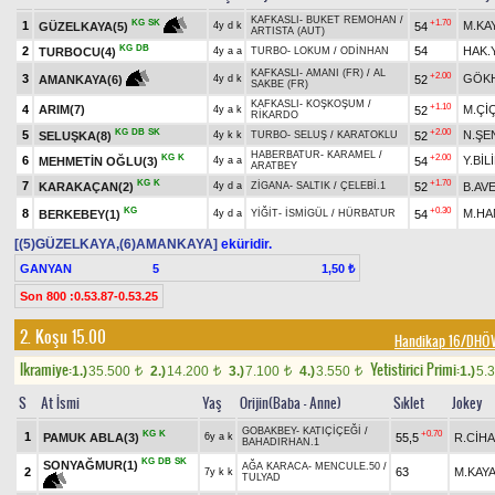
KAFKASLI
-
BUKET REMOHAN
/
+1.70
KG
SK
1
M.KA
54
GÜZELKAYA(5)
4y d k
ARTISTA (AUT)
KG
DB
2
54
HAK.
TURBOCU(4)
4y a a
TURBO
-
LOKUM
/
ODİNHAN
KAFKASLI
-
AMANI (FR)
/
AL
+2.00
3
GÖK
52
AMANKAYA(6)
4y d k
SAKBE (FR)
KAFKASLI
-
KOŞKOŞUM
/
+1.10
4
ARIM(7)
M.Çİ
52
4y a k
RİKARDO
KG
DB
SK
+2.00
5
N.ŞE
SELUŞKA(8)
52
4y k k
TURBO
-
SELUŞ
/
KARATOKLU
HABERBATUR
-
KARAMEL
/
KG
K
+2.00
6
Y.BİL
MEHMETİN OĞLU(3)
54
4y a a
ARATBEY
KG
K
+1.70
7
KARAKAÇAN(2)
52
B.AV
4y d a
ZİGANA
-
SALTIK
/
ÇELEBİ.1
KG
+0.30
8
M.HA
BERKEBEY(1)
54
4y d a
YİĞİT
-
İSMİGÜL
/
HÜRBATUR
[(5)GÜZELKAYA,(6)AMANKAYA]
eküridir.
GANYAN
5
1,50 ₺
Son 800 :0.53.87-0.53.25
2. Koşu 15.00
Handikap 16/DHÖ
Ikramiye:
Yetistirici Primi:
1.)
35.500
2.)
14.200
3.)
7.100
4.)
3.550
1.)
5.
t
t
t
t
S
At İsmi
Yaş
Orijin(Baba - Anne)
Sıklet
Jokey
GOBAKBEY
-
KATIÇİÇEĞİ
/
KG
K
+0.70
1
PAMUK ABLA(3)
55,5
R.CİH
6y a k
BAHADIRHAN.1
KG
DB
SK
SONYAĞMUR(1)
AĞA KARACA
-
MENCULE.50
/
2
63
M.KAY
7y k k
TULYAD