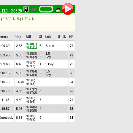
m
,
E.İ.D. :
2.06.20
.)
3.588
5.)
1.794
t
t
erece
Gny
AGF
St
Fark
G. Çık.
HP
%18(1)
2.09.39
2,65
6
Burun
72
%21(1)
%15(3)
1,5
2.09.40
5,35
3
79
%16(3)
Boy
%8(7)
2.09.68
6,40
1
3 Boy
79
%7(7)
%13(4)
3,5
2.10.15
5,05
2
55
%13(4)
Boy
%5(8)
2.10.75
14,40
5
64
%4(8)
%17(2)
2.10.76
3,55
8
62
%17(2)
%9(6)
2.11.13
4,50
7
74
%8(6)
%10(5)
2.15.57
5,05
4
53
%10(5)
%4(9)
Derecesiz
8,85
9
61
%4(9)