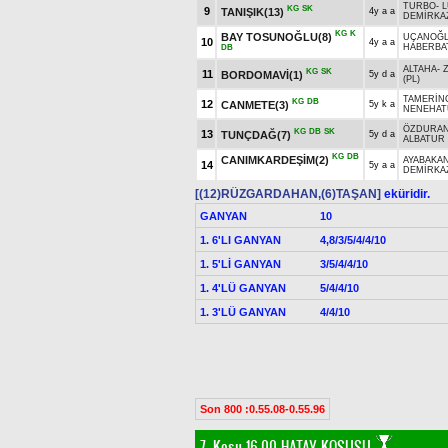
TURBO
-
L
KG
SK
9
TANIŞIK(13)
4y a a
DEMİRKA
KG
K
BAY TOSUNOĞLU(8)
UÇANOĞ
10
4y a a
HABERBA
DB
ALTAHA
-
KG
SK
11
BORDOMAVİ(1)
5y d a
(PL)
TAMERİN
KG
DB
12
CANMETE(3)
5y k a
NENEHA
ÖZDURA
KG
DB
SK
13
TUNÇDAĞ(7)
5y d a
ALBATUR
KG
DB
CANIMKARDEŞİM(2)
AYABAKA
14
5y a a
DEMİRKA
[(12)RÜZGARDAHAN,(6)TAŞAN]
eküridir.
GANYAN
10
1. 6'LI GANYAN
4,8/3/5/4/4/10
1. 5'Lİ GANYAN
3/5/4/4/10
1. 4'LÜ GANYAN
5/4/4/10
1. 3'LÜ GANYAN
4/4/10
Son 800 :0.55.08-0.55.96
7. Koşu 16.00
HATAY KOŞUSU