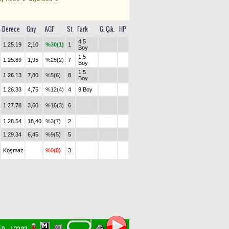
Derece
Gny
AGF
St
Fark
G. Çık.
HP
4,5
1.25.19
2,10
%30(1)
1
Boy
1,5
1.25.89
1,95
%25(2)
7
Boy
1,5
1.26.13
7,80
%5(6)
8
Boy
1.26.33
4,75
%12(4)
4
9 Boy
1.27.78
3,60
%16(3)
6
1.28.54
18,40
%3(7)
2
1.29.34
6,45
%9(5)
5
Koşmaz
%0(8)
3