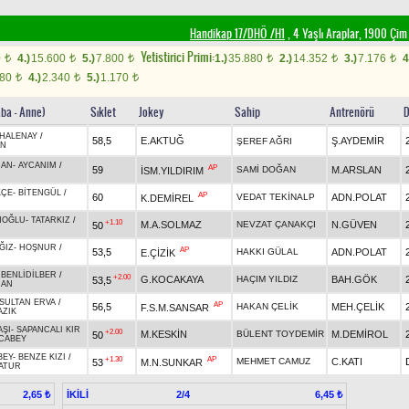
Handikap 17/DHÖ /H1
, 4 Yaşlı Araplar, 1900 Çi
Yetistirici Primi:
0
4.)
15.600
5.)
7.800
1.)
35.880
2.)
14.352
3.)
7.176
4
t
t
t
t
t
t
680
4.)
2.340
5.)
1.170
t
t
t
aba - Anne)
Sıklet
Jokey
Sahip
Antrenörü
D
HALENAY
/
58,5
E.AKTUĞ
Ş.AYDEMİR
ŞEREF AĞRI
AN
HAN
-
AYCANIM
/
AP
59
SAMİ DOĞAN
M.ARSLAN
İSM.YILDIRIM
KÇE
-
BİTENGÜL
/
AP
60
VEDAT TEKİNALP
ADN.POLAT
K.DEMİREL
NOĞLU
-
TATARKIZ
/
+1.10
M.A.SOLMAZ
NEVZAT ÇANAKÇI
N.GÜVEN
50
ĞIZ
-
HOŞNUR
/
AP
53,5
HAKKI GÜLAL
ADN.POLAT
E.ÇİZİK
-
BENLİDİLBER
/
+2.00
G.KOCAKAYA
HAÇIM YILDIZ
BAH.GÖK
53,5
HAN
SULTAN ERVA
/
AP
56,5
HAKAN ÇELİK
MEH.ÇELİK
F.S.M.SANSAR
AZIK
AŞI
-
SAPANCALI KIR
+2.00
M.KESKİN
BÜLENT TOYDEMİR
M.DEMİROL
50
CABEY
BEY
-
BENZE KIZI
/
+1.30
AP
MEHMET CAMUZ
C.KATI
53
M.N.SUNKAR
ATUR
İKİLİ
2/4
2,65 ₺
6,45 ₺