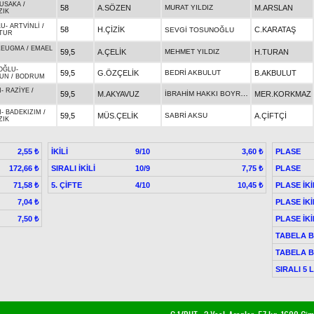
USAKA
/
58
A.SÖZEN
MURAT YILDIZ
M.ARSLAN
ZIK
LU
-
ARTVİNLİ
/
58
H.ÇİZİK
C.KARATAŞ
SEVGİ TOSUNOĞLU
TUR
ZEUGMA
/
EMAEL
59,5
A.ÇELİK
MEHMET YILDIZ
H.TURAN
OĞLU
-
59,5
G.ÖZÇELİK
BEDRİ AKBULUT
B.AKBULUT
TUN
/
BODRUM
N
-
RAZİYE
/
İBRAHİM HAKKI BOYRAZ
59,5
M.AKYAVUZ
MER.KORKMAZ
N
-
BADEKIZIM
/
59,5
MÜS.ÇELİK
SABRİ AKSU
A.ÇİFTÇİ
ZIK
İKİLİ
9/10
PLASE
2,55 ₺
3,60 ₺
SIRALI İKİLİ
10/9
PLASE
172,66 ₺
7,75 ₺
5. ÇİFTE
4/10
PLASE İKİ
71,58 ₺
10,45 ₺
PLASE İKİ
7,04 ₺
PLASE İKİ
7,50 ₺
TABELA B
TABELA B
SIRALI 5 