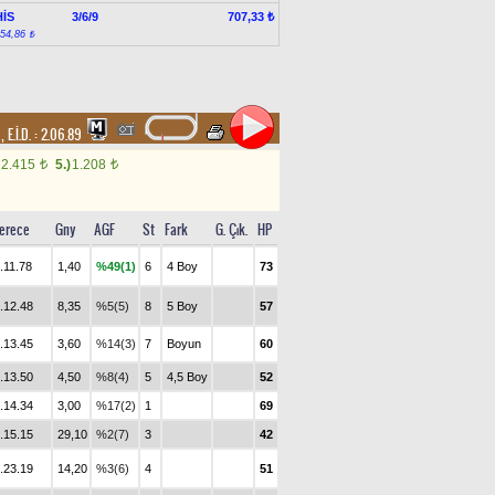
İS
3/6/9
707,33 ₺
:54,86 ₺
m
,
E.İ.D. :
2.06.89
2.415
5.)
1.208
t
t
erece
Gny
AGF
St
Fark
G. Çık.
HP
.11.78
1,40
%49(1)
6
4 Boy
73
.12.48
8,35
%5(5)
8
5 Boy
57
.13.45
3,60
%14(3)
7
Boyun
60
.13.50
4,50
%8(4)
5
4,5 Boy
52
.14.34
3,00
%17(2)
1
69
.15.15
29,10
%2(7)
3
42
.23.19
14,20
%3(6)
4
51