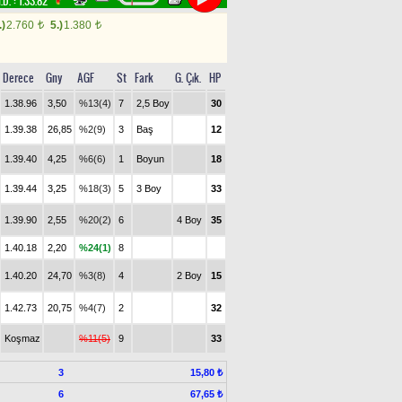
İ.D. :
1.33.82
.)
2.760
5.)
1.380
t
t
Derece
Gny
AGF
St
Fark
G. Çık.
HP
1.38.96
3,50
%13(4)
7
2,5 Boy
30
1.39.38
26,85
%2(9)
3
Baş
12
1.39.40
4,25
%6(6)
1
Boyun
18
1.39.44
3,25
%18(3)
5
3 Boy
33
1.39.90
2,55
%20(2)
6
4 Boy
35
1.40.18
2,20
%24(1)
8
1.40.20
24,70
%3(8)
4
2 Boy
15
1.42.73
20,75
%4(7)
2
32
Koşmaz
%11(5)
9
33
3
15,80 ₺
6
67,65 ₺