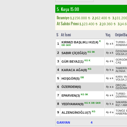
5. Koşu 15.00
Ikramiye:
1.)
156.000
2.)
62.400
3.)
31.20
t
t
At Sahibi Primi:
1.)
23.400
2.)
9.360
3.)
4.
t
t
S
At İsmi
Yaş
Orijin(B
K
KIRMIZI BAŞLIKLI KIZ(4)
TURBO
-
1
4y a k
AYABAK
DB
GKR
ÖZGÜN
KG
SK
2
SABIR ÇİÇEĞİ(2)
4y a k
VOLGA.2
GÜRGÖ
KG
K
3
GÜR BEYAZ(1)
4y d k
CAŞ
TAMERİ
KG
4
KARACA AĞA(8)
4y k a
ALTAHA
KARA YA
DB
5
HOŞGÖR(5)
4y a k
VOLGA.2
ORÇUN
6
ÖZERDEM(6)
4y a a
ÖZGÜN
TURBO
-
KG
SK
7
EPARVEN(3)
4y a k
DEMİRK
SAKARB
KG
K
DB
GKR
8
YEDİYAMAN(9)
4y k a
KIZ
/
AM
TÜMÖZ 
KG
9
ALZENGİNOĞLU(7)
4y d a
HABERB
GANYAN
4