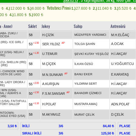
ŞARTLI 19
, 3 Yaşlı İngilizler, 58 kg, 1600 Çim
,
E.
Yetistirici Primi:
0
4.)
12.000
5.)
6.000
1.)
27.600
2.)
11.040
3.)
5.520
4
t
t
t
t
t
t
600
4.)
1.800
5.)
900
t
t
t
a - Anne)
Sıklet
Jokey
Sahip
Antrenörü
BABA
-
ZUKU
/
58
H.ÇİZİK
MÜZAFFER YARDIMCI
M.H.ELĞAÇ
ROCIDA
(IRE)
-
ICE GIRL
/
+1.50
AP
A.OCAK
53
SER.YILDIZ
TOLGA ŞAHİN
LY (USA)
-
NELIA
/
+1.30
U.TEMUR
H.İ.AKÇAY
54
ŞEVKİ KUTAY YEŞİLÖZ
IRE)
LCU
-
SHELLIN (IRE)
58
M.ÇİÇEK
U.YOĞURTCU
İLKAN ÖZSÜ
(IRE)
E
-
CHINOOK WIND
AP
58
BANU EKER
E.KARATAŞ
M.N.SUNKAR
OSTA DE LAGO
RM
-
LADY ORORA
/
+2.00
A.KURŞUN
YILDIRIM SERT
H.İ.AKÇAY
55
RE)
 WIN (USA)
-
+1.50
AP
BAHADIR ÇİZMECİ
H.İ.AKÇAY
50
F.S.M.SANSAR
AAL
/
ALWAYS A
CAN)
 (USA)
-
FAITHFULL
+1.10
H.POLAT
MUSTAFA AMAÇ
ADN.POLAT
58
CTORY GALLOP
OUNTDOWN
-
58
M.AKYAVUZ
D.ÇELİK
MURAT ÇELİK
EAGLE EYED (USA)
İKİLİ
3/6
PLASE
3,50 ₺
84,40 ₺
SIRALI İKİLİ
3/6
PLASE
125,50 ₺