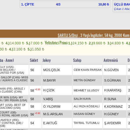
1. ÇİFTE
4/3
ÜÇLÜ BAH
10,80 ₺
Çıkan 1 Atla
ŞARTLI 5/Dişi
, 3 Yaşlı İngilizler, 58 kg, 2000 Ku
Yetistirici Primi:
0
4.)
14.000
5.)
7.000
1.)
24.150
2.)
9.660
3.)
4.830
4.)
t
t
t
t
t
t
200
4.)
2.100
5.)
1.050
t
t
t
ba - Anne)
Sıklet
Jokey
Sahip
Antrenörü
D
LLY (USA)
-
56
MÜS.ÇELİK
CEM KAAN PARSAK
N.GÜVEN
2
N BILLION
/
NTED FOR (USA)
 GALLOP (CAN)
-
MISS
56
M.BAYIR
METİN GÜNDAY
S.GÜRKAN
2
/
ALWAYS A CLASSIC
HAN (FR)
-
ARSUZ
/
+0.10
H.ÇİZİK
H.KARATAŞ
2
58
MEHMET ULUSOY
A CLASSIC (CAN)
ER WIN (USA)
-
MY
58
V.ABİŞ
SALİH KAYA
R.SUNA
2
A
/
SRI PEKAN (USA)
ART (USA)
-
BEST OF
58
Ö.YILDIRIM
ALİ RIZA KÖSEALİ
K.KORKMAZ
2
GIACOMO (USA)
COURT (GB)
-
+0.10
M.G.ARSLAN
HASAN GÜNEY
H.GÜNEY
2
56
/
ROYAL ABJAR (USA)
NATELY (IRE)
-
54
E.AKTUĞ
TAYRAL TUTUMLU
Ş.AYDEMİR
2
F CONTROL (GB)
/
(GB)