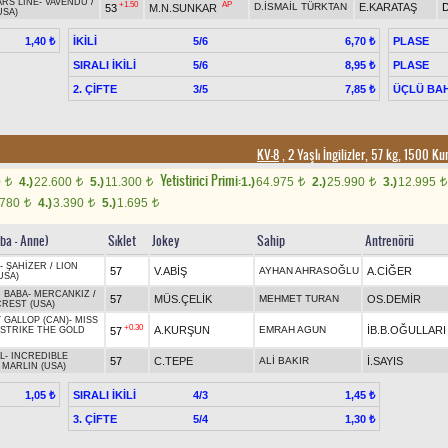
ARS LINE
-
VAVENDU
/
+1.50
AP
D.İSMAİL TÜRKTAN
E.KARATAŞ
D
53
M.N.SUNKAR
USA)
İKİLİ
5/6
PLASE
1,40 ₺
6,70 ₺
SIRALI İKİLİ
5/6
PLASE
8,95 ₺
2. ÇİFTE
3/5
ÜÇLÜ BAH
7,85 ₺
KV-8
, 2 Yaşlı İngilizler, 57 kg, 1500 K
Yetistirici Primi:
0
4.)
22.600
5.)
11.300
1.)
64.975
2.)
25.990
3.)
12.995
t
t
t
t
t
t
.780
4.)
3.390
5.)
1.695
t
t
t
aba - Anne)
Sıklet
Jokey
Sahip
Antrenörü
-
ŞAHİZER
/
LION
57
V.ABİŞ
AYHAN AHRASOĞLU
A.CİĞER
USA)
 BABA
-
MERCANKIZ
/
57
MÜS.ÇELİK
MEHMET TURAN
OS.DEMİR
REST (USA)
 GALLOP (CAN)
-
MISS
+0.30
A.KURŞUN
EMRAH AGUN
İB.B.OĞULLARI
57
STRIKE THE GOLD
L
-
INCREDIBLE
57
C.TEPE
ALİ BAKIR
İ.SAYIS
/
MARLIN (USA)
SIRALI İKİLİ
4/3
1,05 ₺
1,45 ₺
3. ÇİFTE
5/4
1,30 ₺