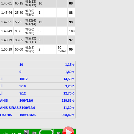
%1(13)
1.45.01
65,15
10
88
%1(13)
%2(9)
1.45.44
25,80
1
88
%2(8)
%12(4)
1.47.51
5,25
13
99
%12(4)
%8(6)
1.49.49
9,50
5
109
%7(6)
%2(12)
1.49.79
36,65
9
97
%2(11)
%2(8)
30
1.56.19
56,00
2
95
%2(9)
metre
10
1,15 ₺
9
1,80 ₺
Lİ
10/12
14,50 ₺
Lİ
9/10
3,20 ₺
Lİ
9/12
12,70 ₺
AHİS
10/9/12/6
219,83 ₺
AHİS SIRASIZ
10/9/12/6
11,30 ₺
Lİ BAHİS
10/9/12/6/5
968,82 ₺