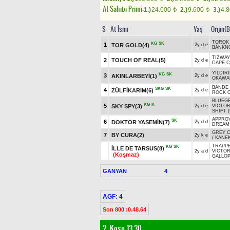
At Sahibi Primi:
1.)
24.000
2.)
9.600
3.)
4.
t
t
S
At İsmi
Yaş
Orijin(
TOROK 
KG
SK
1
TOR GOLD(4)
2y d e
BANKNO
TIZWAY
2
TOUCH OF REAL(5)
2y d e
CAPE C
YILDIR
KG
SK
3
AKINLARBEYİ(1)
2y d e
OKAWA
BANDE 
SKG
SK
4
ZÜLFİKARIM(6)
2y d e
ROCK O
BLUEGR
KG
K
5
SKY SPY(3)
2y d e
VICTOR
SHIFT 
APPROV
SK
6
DOKTOR YASEMİN(7)
2y d d
DREAM
GREY 
7
BY CURA(2)
2y k e
/
KANE
TRAPPE
KG
SK
İLLE DE TARSUS(8)
2y a d
VICTO
(Koşmaz)
GALLOP
GANYAN
4
AGF: 4
Son 800 :0.48.64
2. Koşu 13.30