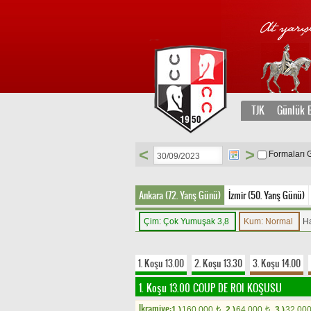
TJK
Günlük B
<
>
Formaları 
Ankara (72. Yarış Günü)
İzmir (50. Yarış Günü)
Çim: Çok Yumuşak 3,8
Kum: Normal
H
1. Koşu 13.00
2. Koşu 13.30
3. Koşu 14.00
1. Koşu 13.00
COUP DE ROI KOŞUSU
Ikramiye:
1.)
160.000
2.)
64.000
3.)
32.00
t
t