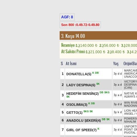
AGF: 8
Son 800 :0.49.72-0.49.80
3. Koşu 14.00
Ikramiye:
1.)
140.000
2.)
56.000
3.)
28.00
t
t
At Sahibi Primi:
1.)
21.000
2.)
8.400
3.)
4.
t
t
S
At İsmi
Yaş
Orijin(Ba
MARCAVE
K
DB
1
DONATELLA(5)
3y d d
AMERICA
UNACCOU
VICTORY
SK
2
LADY DESPINA(6)
3y a d
DESPINA
(CAN)
DB
SKG
HEDEFİM SENSİN(2)
NATIVE K
3
3y a d
ALWAYS 
SK
WIN RIV
K
DB
4
OSOLIMIA(3)
3y d d
MADONN
LION HE
SKG
SK
5
GETTO(1)
3y k d
ANGEL
/
POWERS
DB
SK
6
ANADOLU ŞEKERİ(4)
3y d d
NİHALİM
UNFORTU
K
7
GIRL OF SPEED(7)
3y d d
POINT O
PIVOTAL 