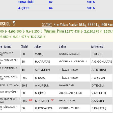
SIRALI İKİLİ
4/2
9,00 ₺
4. ÇİFTE
4/4
3,05 ₺
 KOŞUSU
G 1/DHT
, 4 ve Yukarı Araplar, 58 kg, 59.50 kg, 1500 Ku
Yetistirici Primi:
000
4.)
96.500
5.)
48.250
1.)
277.438
2.)
110.975
3.)
55.
t
t
t
t
t
28.950
4.)
14.475
5.)
7.238
t
t
t
ba - Anne)
Sıklet
Jokey
Sahip
Antrenörü
ADEKIZIM
/
58
V.ABİŞ
MUSTAFA BAŞER
F.GEZİCİ
ZIK
AN
-
BUDİNKIZI
/
58
H.KARATAŞ
GÖKHAN ALVEROĞLU
A.G.GÖNÜLTAŞ
N
Y
-
ÇIĞIRTKAN
/
58
Ö.YILDIRIM
A.TEPEBAŞI
T. İZZET AKSOY
EY
-
KAMURAN
/
59,5
M.KAYA
T. İZZET AKSOY
S.ARSLAN
TUR
59,5
A.KURŞUN
HAYATİ CAN
D.TEKELİ
EDEL.2
/
TUNCA
TAY
-
BAŞAĞIM
/
58
M.ÇİÇEK
ABDULLAH KILINÇ
V.AKBULUT
OĞLU
-
KIZILGÜL
/
+0.10
AP
EROL YÜCEL
A.GÜVEN
59,5
K.DEMİREL
ACA
LU
-
DİLŞEKER
/
56
G.KOCAKAYA
GÖKHAN YILDIZ
E.KARATAŞ
AN