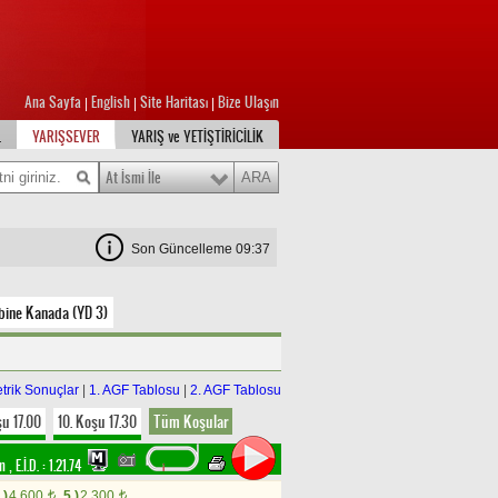
Ana Sayfa
English
Site Haritası
Bize Ulaşın
|
|
|
L
YARIŞSEVER
YARIŞ ve YETİŞTİRİCİLİK
At İsmi İle
Son Güncelleme 09:37
ine Kanada (YD 3)
trik Sonuçlar
|
1. AGF Tablosu
|
2. AGF Tablosu
şu 17.00
10. Koşu 17.30
Tüm Koşular
im
,
E.İ.D. :
1.21.74
.)
4.600
5.)
2.300
t
t