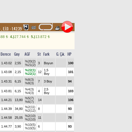
m
,
E.İ.D. :
1.42.39
488
4.)
27.744
5.)
13.872
t
t
t
Derece
Gny
AGF
St
Fark
G. Çık.
HP
%20(2)
1.43.02
2,55
3
Boyun
100
%21(2)
%22(1)
1,5
1.43.08
2,15
12
101
%22(1)
Boy
%8(3)
1.43.31
6,15
7
3 Boy
94
%8(3)
%4(3)
2,5
1.43.81
6,15
4
103
%4(3)
Boy
%5(7)
1.44.21
13,80
14
106
%6(7)
%2(11)
1.44.39
34,80
8
93
%2(12)
%2(10)
1.44.58
25,05
11
78
%2(10)
%10(5)
1.44.77
3,90
6
93
%10(5)