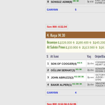
FAST ST
DB
SK
8
SONSUZ ADIM(8)
3y d d
CUVEE (
GANYAN
5
Son 800 :0.52.04
4. Koşu 14.30
Ikramiye:
1.)
226.000
2.)
90.400
3.)
45.20
t
t
At Sahibi Primi:
1.)
33.900
2.)
13.560
3.)
6
t
t
S
At İsmi
Yaş
Orijin(B
COOGER
KG
K
1
SON OF COOGER(4)
2y d e
HEART (
GÜNGÖR
KG
SK
2
OĞLUM SERHAT(3)
2y d e
OCEAN C
VICTORY
KG
DB
SK
3
JOHN ABRUZZI(2)
2y a e
JUDGE
/
(USA)
YAVUZSE
KG
DB
SK
4
BAKIR ALPER(1)
2y d e
TOUCH
GANYAN
4
Son 800 :0.52.56-0.52.96