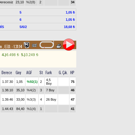
erecesiz
23,10
%2(8)
2
34
5
1,05 ₺
6
1,05 ₺
İS
5/6/2
18,68 ₺
um
,
E.İ.D. :
1.31.14
4.)
6.498
5.)
3.249
t
t
Derece
Gny
AGF
St
Fark
G. Çık.
HP
4,5
1.37.30
1,05
%92(1)
2
75
Boy
1.38.10
35,10
%4(2)
3
7 Boy
46
1.39.46
33,00
%3(3)
4
26 Boy
47
1.44.43
84,40
%1(4)
1
41