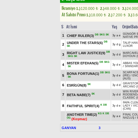
Ikramiye:
1.)
120.000
2.)
48.000
3.)
24.00
t
t
At Sahibi Primi:
1.)
18.000
2.)
7.200
3.)
3.
t
t
S
At İsmi
Yaş
Orijin(Bab
GÜNGÖR 
DB
SKG
SK
1
CHIEF RULER(3)
3y a e
NATIVE P
DB
UNDER THE STARS(6)
TALIP HAN 
2
3y d g
LUXOR
SK
DB
RIGHT LAW JUSTICE(9)
MARCAVEL
3
3y d d
DOYOUN (
SKG
SK
DB
SKG
MISTER EFEHAN(5)
ABBAS YO
4
3y d e
/
SINNDAR 
SK
SCARFAC
DB
SKG
BONA FORTUNA(1)
5
3y d e
(IRE)
/
ENC
SK
(AUS)
GRAYSTO
SK
6
ESRİGÜN(8)
3y d d
ARCANO (I
WIN RIVER
SK
7
BETA NABE(7)
3y d d
ROOSEND
CLASSIC (
PAPA CLEM
K
DB
8
FAITHFUL SPIRIT(4)
3y d e
LADY
/
VI
(CAN)
KG
K
DB
ANOTHER TIME(2)
FINAL C
3y a e
NAZLUŞ
/
ÖG
(Koşmaz)
GANYAN
3