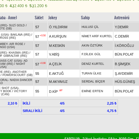
800
4.)
2.400
5.)
1.200
t
t
t
Baba - Anne)
Sıklet
Jokey
Sahip
Antrenörü
(IRE)
-
SUZİ GOLD
/
57
Ö.YILDIRIM
HULUSİ ÇİL
Y.DEMİR
TE (GB)
 (USA)
-
BAKLAVA (IRE)
/
+0.50
A.KURŞUN
NİMET ARİF KURTEL
C.DEMİR
57
ROSS (IRE)
IMBEY
-
AIR ROSE
/
57
M.KESKİN
AKIN ÖZTÜRK
İ.KÖROĞLU
NGO (USA)
(IRE)
-
KHASMA (IRE)
/
57
V.ABİŞ
F.DİLEK GÜL
BÜN.POLAT
F GIBRALTAR (IRE)
ASS CAT (USA)
-
AD
+0.90
A.ÇELİK
DENİZ KURTEL
B.ŞİMŞEK
57
IAM (IRE)
/
NIGHT
(USA)
E (IRE)
-
ANOTHER
55
E.AKTUĞ
TURAN ÜLKE
Ş.AYDEMİR
/
POWERSCOURT (GB)
CORAL
-
NADIA DANCER
57
M.AKYAVUZ
SERDAL BİÇER
HÜS.GÜNEŞ
KO
 SHOT (USA)
-
AP
55
EMİNE ERTEN
BÜN.POLAT
D.KİP
RY BOOK
/
VICTORY
 (CAN)
İKİLİ
4/5
2,10 ₺
2,25 ₺
SIRALI İKİLİ
4/5
4,75 ₺