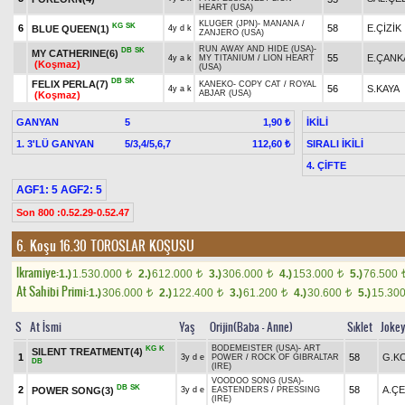
HEART (USA)
KLUGER (JPN)
-
MANANA
/
KG
SK
6
58
E.ÇİZİK
BLUE QUEEN(1)
4y d k
ZANJERO (USA)
RUN AWAY AND HIDE (USA)
-
DB
SK
MY CATHERINE(6)
55
E.ÇANK
4y a k
MY TITANIUM
/
LION HEART
(Koşmaz)
(USA)
DB
SK
FELIX PERLA(7)
KANEKO
-
COPY CAT
/
ROYAL
56
S.KAYA
4y a k
ABJAR (USA)
(Koşmaz)
GANYAN
5
İKİLİ
1,90 ₺
1. 3'LÜ GANYAN
5/3,4/5,6,7
SIRALI İKİLİ
112,60 ₺
4. ÇİFTE
AGF1: 5 AGF2: 5
Son 800 :0.52.29-0.52.47
6. Koşu 16.30
TOROSLAR KOŞUSU
Ikramiye:
1.)
1.530.000
2.)
612.000
3.)
306.000
4.)
153.000
5.)
76.500
t
t
t
t
At Sahibi Primi:
1.)
306.000
2.)
122.400
3.)
61.200
4.)
30.600
5.)
15.30
t
t
t
t
S
At İsmi
Yaş
Orijin(Baba - Anne)
Sıklet
Joke
BODEMEISTER (USA)
-
ART
KG
K
SILENT TREATMENT(4)
1
58
G.K
3y d e
POWER
/
ROCK OF GIBRALTAR
DB
(IRE)
VOODOO SONG (USA)
-
DB
SK
2
58
A.ÇE
POWER SONG(3)
3y d e
EASTENDERS
/
PRESSING
(IRE)