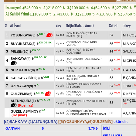
Ikramiye:
Y
1.)
545.000
2.)
218.000
3.)
109.000
4.)
54.500
5.)
27.250
t
t
t
t
t
At Sahibi Primi:
1.)
109.000
2.)
43.600
3.)
21.800
4.)
10.900
5.)
5.450
t
t
t
t
t
S
At İsmi
Yaş
Orijin(Baba - Anne)
Sıklet
Jokey
SONALP
-
GÖKÇEADA
/
KG
K
1
54
M.T.CO
YOSUNKAYA(5)
4y d a
t
EMAEL (PL)
AYABAKAN
-
KINA KINA
/
KG
DB
SK
+0.60
2
BÜYÜKATAK(2)
55
M.A.AK
4y a a
t
VURAL
FATİH AĞA
-
MEDYA
/
KG
DB
+0.10
3
SAL.ÇEL
PELŞİN(10)
56
4y k k
t
GOBAKBEY
KG
DB
SK
ŞAHKAYA(4)
t
YÜREKKAYA
-
DESTENAZ
/
+1.90
4
55
M.ÇELİK
4y d a
CAŞ
SEMEND
-
DİDARHANIM
/
KG
K
+1.70
5
NUR KADER(8)
52
E.ATLA
4y a k
t
SİHİR
KAFKAS ŞAHI
-
ONGAR
/
GKR
6
58
E.ÇANK
KAFKAS YİĞİDİ(3)
4y a a
t
ANTEPLİ
FİRİKYA
-
PEGASUSKAYA
/
K
+1.10
A
7
ÖZPAYCAN(9)
54
T.BALİ
4y a k
t
PEGASUS
ONURKAAN
-
HAKGÜZAR
/
+0.30
KG
SK
8
53
R.KETM
GÜLZEMİN(6)
4y d k
t
ÖZDURAN
KG
K
DB
M.F.ÇEL
ALTUNÇURA(1)
t
AYABAKAN
-
BEYAZ KELEBEK
/
58
4y a a
AP
BİLGİN
(Koşmaz)
KG
GÜZEL ASMİN(7)
GÜMBÜRGÜMBÜR
-
t
55
A.ÇANK
4y a k
GÜNDOĞARKEN
/
AYABAKAN
(Koşmaz)
[(4)ŞAHKAYA,(1)ALTUNÇURA]
,
[(5)YOSUNKAYA,(6)GÜLZEMİN]
eküridir.
GANYAN
5
İKİLİ
3,70 ₺
SIRALI İKİLİ