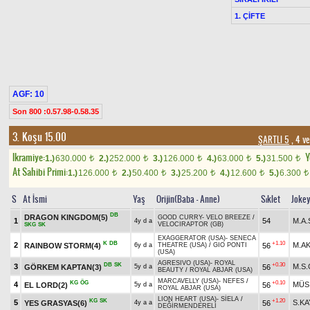
1. ÇİFTE
AGF: 10
Son 800 :0.57.98-0.58.35
3. Koşu 15.00
ŞARTLI 5
, 4 ve
Ikramiye:
Y
1.)
630.000
2.)
252.000
3.)
126.000
4.)
63.000
5.)
31.500
t
t
t
t
t
At Sahibi Primi:
1.)
126.000
2.)
50.400
3.)
25.200
4.)
12.600
5.)
6.300
t
t
t
t
t
S
At İsmi
Yaş
Orijin(Baba - Anne)
Sıklet
Joke
DB
DRAGON KINGDOM(5)
GOOD CURRY
-
VELO BREEZE
/
1
54
M.A
4y d a
VELOCIRAPTOR (GB)
SKG
SK
EXAGGERATOR (USA)
-
SENECA
K
DB
+1.10
2
M.A
RAINBOW STORM(4)
56
6y d a
THEATRE (USA)
/
GIO PONTI
(USA)
AGRESIVO (USA)
-
ROYAL
DB
SK
+0.30
3
M.S.
GÖRKEM KAPTAN(3)
56
5y d a
BEAUTY
/
ROYAL ABJAR (USA)
MARCAVELLY (USA)
-
NEFES
/
KG
ÖG
+0.10
4
MÜS
EL LORD(2)
56
5y d a
ROYAL ABJAR (USA)
LION HEART (USA)
-
SİELA
/
KG
SK
+1.20
5
S.KA
YES GRASYAS(6)
56
4y a a
DEĞİRMENDERELİ