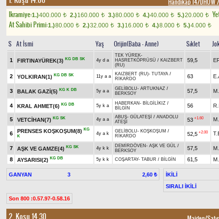
1. Koşu 14.00
Handikap 14/DHÖW /
Ikramiye:
Yet
1.)
400.000
2.)
160.000
3.)
80.000
4.)
40.000
5.)
20.000
t
t
t
t
t
At Sahibi Primi:
1.)
80.000
2.)
32.000
3.)
16.000
4.)
8.000
5.)
4.000
t
t
t
t
t
S
At İsmi
Yaş
Orijin(Baba - Anne)
Sıklet
Jo
TEK YÜREK
-
KG
DB
SK
1
59,5
E
FIRTINAYÜREK(3)
4y d a
HASRETKÖPRÜSÜ
/
KAIZBERT
(RU)
KAIZBERT (RU)
-
TUTAYA
/
KG
DB
SK
2
63
E
YOLKIRAN(1)
11y a a
RİKARDO
GELİBOLU
-
ARTUKNAZ
/
KG
K
DB
3
57,5
M
BALAK GAZİ(5)
5y a a
BERKSOY
HABERKAN
-
BİLGİLİKIZ
/
KG
DB
4
56
R
KRAL AHMET(6)
5y k a
BİLGİN
ABUŞ
-
GÜLATEŞİ
/
ANADOLU
KG
SK
+1.60
5
M.
VETCİHAN(7)
53
4y a a
ATEŞİ
KG
PRENSES KOŞKOŞUM(8)
GELİBOLU
-
KOŞKOŞUM
/
+2.00
6
T.
52,5
4y a k
RİKARDO
K
DEMİRDÖVEN
-
AŞK VE GÜL
/
KG
SK
7
57,5
M
AŞK VE GAMZE(4)
4y k k
BERKSOY
KG
DB
8
61,5
M
AYSARISI(2)
5y k k
COŞARTAY
-
TABUR
/
BİLGİN
GANYAN
3
İKİLİ
2,60 ₺
SIRALI İKİLİ
Son 800 :0.57.97-0.58.16
2. Koşu 14.30
Maiden/Sat