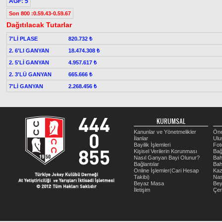
AGF: 5
Son 800 :0.59.43-0.59.67
Dağıtılacak Tutarlar
7'Lİ PLASE
820.732 ₺
2. 6'LI GANYAN
18.474.308 ₺
2. 5'Lİ GANYAN
4.957.617 ₺
2. 3'LÜ GANYAN
665.666 ₺
7'Lİ GANYAN
2.268.456 ₺
KURUMSAL
Kanunlar ve Yönetmelikler
Öne
İlanlar
Ulu
Bayilik İşlemleri
Fot
Kişisel Verilerin Korunması
Bağ
Nasıl Ganyan Bayi Olunur?
Bah
Bağlantılar
Bah
Online İşlemler(Cari Hesap
Kaz
Takibi)
Nas
Beyaz Masa
Be
İletişim
Çer