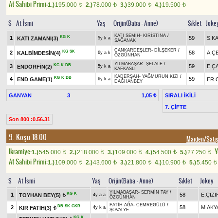
At Sahibi Primi:
1.)
195.000
2.)
78.000
3.)
39.000
4.)
19.500
t
t
t
t
S
At İsmi
Yaş
Orijin(Baba - Anne)
Sıklet
Joke
KATI SEMİH
-
KIRİSTİNA
/
KG
K
1
59
S.K
KATI ZAMANI(3)
5y k a
SAĞANAK
CANKARDEŞLER
-
DİLŞEKER
/
KG
SK
2
58
A.Ç
KALBİMDESİN(4)
6y a k
ÖZGÜNHAN
YILMABAŞAR
-
ŞELALE
/
KG
K
DB
3
59
E.Ç
ENDORFİN(2)
5y k a
KAFKASLI
KADERŞAH
-
YAĞMURUN KIZI
/
KG
K
DB
4
59
END GAME(1)
ER.
6y k a
DAĞHANBEY
GANYAN
3
SIRALI İKİLİ
1,05 ₺
7. ÇİFTE
Son 800 :0.56.31
9. Koşu 18.00
Maiden/Sat
Ikramiye:
Y
1.)
545.000
2.)
218.000
3.)
109.000
4.)
54.500
5.)
27.250
t
t
t
t
t
At Sahibi Primi:
1.)
109.000
2.)
43.600
3.)
21.800
4.)
10.900
5.)
5.450
t
t
t
t
t
S
At İsmi
Yaş
Orijin(Baba - Anne)
Sıklet
Jokey
YILMABAŞAR
-
SERMİN TAY
/
KG
K
1
58
E.ÇİZİ
TOYHAN BEY(5)
4y a a
t
ÖZGÜNHAN
FATİH AĞA
-
CEMREGÜLÜ
/
DB
SK
GKR
2
58
M.AKY
KIR FATİH(3)
4y k a
t
ŞÖVALYE
KG
K