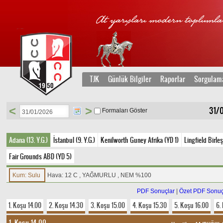
TJK
Günlük Bilgiler
Raporlar
Sorgulam
<
>
31/0
Formaları Göster
Adana (13. Y.G.)
İstanbul (9. Y.G.)
Kenilworth Guney Afrika (YD 1)
Lingfield Birleş
Fair Grounds ABD (YD 5)
Kum: Sulu
Hava: 12 C , YAĞMURLU , NEM %100
PDF Sonuçlar
|
Özet PDF Sonuç
1. Koşu 14.00
2. Koşu 14.30
3. Koşu 15.00
4. Koşu 15.30
5. Koşu 16.00
6.