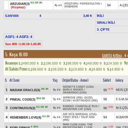
KG
DB
SK
ARZUDAR(3)
ATEŞTOPU
-
FERİDESULTAN
/
54
A.ÇE
4y a k
AYABAKAN
(Koşmaz)
GANYAN
4
İKİLİ
3,40 ₺
SIRALI İKİLİ
3. ÇİFTE
AGF1: 4 AGF2: 4
Son 800 :1.00.19-1.00.85
5. Koşu 16.00
ŞARTLI 4/Dişi
, 4 
Ikramiye:
Yet
1.)
490.000
2.)
196.000
3.)
98.000
4.)
49.000
5.)
24.500
t
t
t
t
t
At Sahibi Primi:
1.)
98.000
2.)
39.200
3.)
19.600
4.)
9.800
5.)
4.900
t
t
t
t
t
S
At İsmi
Yaş
Orijin(Baba - Anne)
Sıklet
Jokey
SIDNEY'S CANDY (USA)
-
DB
SK
+0.70
1
MÜS.ÇE
MADAM ORACLE(5)
55
6y d k
MARLA SINGER
/
OKAWANGO (USA)
APPROVE (IRE)
-
GÜZEL
SKG
SK
2
56
F.S.M.
PINEAL CODE(3)
5y d k
ECEM
/
KURTINIADIS (IRE)
KANEKO
-
CHANTALLE RUA
/
KG
DB
SK
+0.50
3
M.S.ÇEL
CONTINUOUS(2)
56
6y d k
MOUNTAIN CAT (USA)
AIR VICE MARSHAL (USA)
-
KG
SK
4
54
M.BAYI
REMEMBER LOVE(8)
4y d k
FIREY ATES
/
TALIP HAN
(IRE)
PAPA CLEM (USA)
-
THE
K
SKG
+1.00
5
SAL.ÇEL
FORLORN(4)
55
7y d k
PROFESSIONEL
/
LION