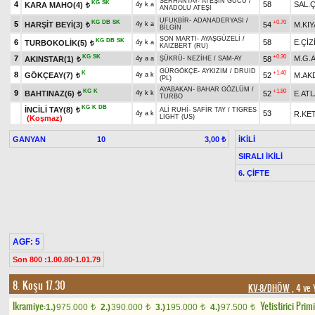
SERHANTAY
-
ATEŞİN GÜCÜ
/
KG
SK
4
58
SAL.Ç
KARA MAHO(4)
4y k a
t
ANADOLU ATEŞİ
UFUKBİR
-
ADANADERYASI
/
KG
DB
SK
+0.70
5
HARŞİT BEYİ(3)
54
M.KIY
4y k a
t
BİLGİN
SON MARTI
-
AYAŞGÜZELİ
/
KG
DB
SK
6
58
E.ÇİZ
TURBOKOLİK(5)
4y k a
t
KAIZBERT (RU)
KG
SK
+0.30
7
M.G.
AKINSTAR(1)
58
4y a a
ŞÜKRÜ
-
NEZİHE
/
SAM-AY
t
GÜRGÖKÇE
-
AYKIZIM
/
DRUID
K
+1.40
8
GÖKÇEAY(7)
52
M.AK
4y a k
t
(PL)
AYABAKAN
-
BAHAR GÖZLÜM
/
KG
K
+1.80
9
BAHTINAZ(6)
52
E.AT
4y k k
t
TURBO
KG
K
DB
İNCİLİ TAY(8)
ALİ RUHİ
-
SAFİR TAY
/
TIGRES
t
53
R.KE
4y a k
LIGHT (US)
(Koşmaz)
GANYAN
10
İKİLİ
3,00 ₺
SIRALI İKİLİ
6. ÇİFTE
AGF: 5
Son 800 :1.00.80-1.01.79
8. Koşu 17.30
KV-8/DHÖW
, 4 ve
Ikramiye:
Yetistirici Primi
1.)
975.000
2.)
390.000
3.)
195.000
4.)
97.500
t
t
t
t