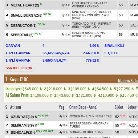
LION HEART (USA)
-
LAST
K
3
58
M.A
METAL HEART(2)
3y a e
WINNER
/
KANEKO
KING DAVID (USA)
-
BOUNTY
KG
SK
4
58
M.A
SMALL BURGAZ(5)
3y d e
HUNTER
/
WIN RIVER WIN
(USA)
TORONADO (IRE)
-
REPRINT
DB
SK
5
58
SAL.
DESRUCTOR(1)
3y d e
(IRE)
/
NAYEF (USA)
HAKEEM (USA)
-
CARNA
/
KG
K
6
58
MÜS
SPEEDTAIL(6)
3y d e
DIVINE LIGHT* (JPN)
GANYAN
4
SIRALI İKİLİ
1,90 ₺
1. 6'LI GANYAN
3/5,6/5/3,4/5,6,7/4
5. ÇİFTE
2.640,50 ₺
1. 5'Lİ GANYAN
5,6/5/3,4/5,6,7/4
779,32 ₺
Son 800 :0.51.38
7. Koşu 17.00
Maiden/Sat
Ikramiye:
Y
1.)
545.000
2.)
218.000
3.)
109.000
4.)
54.500
5.)
27.250
t
t
t
t
t
At Sahibi Primi:
1.)
109.000
2.)
43.600
3.)
21.800
4.)
10.900
5.)
5.450
t
t
t
t
t
S
At İsmi
Yaş
Orijin(Baba - Anne)
Sıklet
Jokey
KG
K
DB
+0.60
1
UZUN YAZ(10)
52
M.T.
4y k k
ÖZDURAN
-
UZUN İREM
/
CAŞ
t
BARBAROSBEY
-
MİNORKA
/
K
DB
+2.00
2
SEMİRAMİS(9)
55
A.ÇA
4y k k
t
TURBO
KG
K
DB
GKR
3
58
MÜS.
BEHİÇALP(2)
4y k a
SONALP
-
BEHİCE
/
CAŞ
t