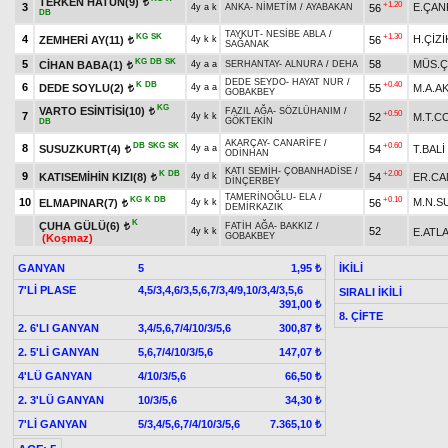
TERKEN HATUN(9)
t
+1.20
3
E.ÇAN
56
4y a k
ANKA
-
NİMETİM
/
AYABAKAN
DB
TAYKUT
-
NESİBE ABLA
/
KG
SK
+1.30
4
H.ÇİZİ
ZEMHERİ AY(11)
56
4y k k
t
SAĞANAK
KG
DB
SK
5
58
MÜS.Ç
CİHAN BABA(1)
4y a a
SERHANTAY
-
ALNURA
/
DEHA
t
DEDE SEYDO
-
HAYAT NUR
/
K
DB
+0.40
6
DEDE SOYLU(2)
55
M.A.A
4y a a
t
GOBAKBEY
KG
VARTO ESİNTİSİ(10)
FAZIL AĞA
-
SÖZLÜHANIM
/
t
+0.50
7
52
M.T.C
4y k k
GÖKTEKİN
DB
AKARÇAY
-
CANARİFE
/
DB
SKG
SK
+0.60
8
SUSUZKURT(4)
54
T.BALİ
4y a a
t
ODİNHAN
KATI SEMİH
-
ÇOBANHADİSE
/
K
DB
+2.00
9
KATISEMİHİN KIZI(8)
54
ER.CA
4y d k
t
DİNÇERBEY
TAMERİNOĞLU
-
ELA
/
KG
K
DB
+0.10
10
M.N.S
ELMAPINAR(7)
56
4y k k
t
DEMİRKAZIK
K
ÇUHA GÜLÜ(6)
FATİH AĞA
-
BAKKIZ
/
t
52
E.ATL
4y k k
GOBAKBEY
(Koşmaz)
GANYAN
5
İKİLİ
1,95 ₺
7'Lİ PLASE
4,5/3,4,6/3,5,6,7/3,4/9,10/3,4/3,5,6
SIRALI İKİLİ
391,00 ₺
8. ÇİFTE
2. 6'LI GANYAN
3,4/5,6,7/4/10/3/5,6
300,87 ₺
2. 5'Lİ GANYAN
5,6,7/4/10/3/5,6
147,07 ₺
4'LÜ GANYAN
4/10/3/5,6
66,50 ₺
2. 3'LÜ GANYAN
10/3/5,6
34,30 ₺
7'Lİ GANYAN
5/3,4/5,6,7/4/10/3/5,6
7.365,10 ₺