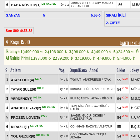
ABBAS YOLCU
-
LADY MARIA
/
DB
SKG
SK
6
56
M.BA
BABA RÜSTEM(1)
5y d a
OCEAN BLUE
GANYAN
5
SIRALI İKİLİ
5,55 ₺
2. ÇİFTE
Son 800 :0.53.82
4. Koşu 15.30
ŞARTLI 4/DH
Ikramiye:
Yet
1.)
490.000
2.)
196.000
3.)
98.000
4.)
49.000
5.)
24.500
t
t
t
t
t
At Sahibi Primi:
1.)
98.000
2.)
39.200
3.)
19.600
4.)
9.800
5.)
4.900
t
t
t
t
t
S
At İsmi
Yaş
Orijin(Baba - Anne)
Sıklet
Jokey
KG
K
+2.00
1
M.AK
ATAKLI KIZ(4)
55
4y d k
TAYKUT
-
ATAKPRENSİ
/
ATAK
KG
K
+1.50
2
MÜS.
TATAR ŞULE(6)
54
4y a k
KIBRISLI
-
FÜRUZAN
/
UFUKBİR
KG
SK
+2.00
3
M.S.
YERDENİZ(7)
54
4y k k
KURTÇABEY
-
LALTAY
/
BİLGİN
TAMERİNOĞLU
-
YAZGÜNÜ
/
KG
DB
SK
+2.00
4
H.ÇİZ
ANADOLU YAZI(2)
54
4y k k
HALİD
SAADIN GÜCÜ
-
OKGİBİ
/
KG
K
+2.00
5
E.ÇA
FROZEN LOVE(5)
54
4y d k
KAIZBERT (RU)
KG
DB
SK
6
55
E.ÇİZ
KİRAZLI(1)
4y k k
ODİNHAN
-
RAZİYE
/
ALBATUR
ÖZGÜNHAN
-
SABIRTAŞI
/
KG
DB
SK
+2.00
7
SAL.
YOL GEZER(8)
54
4y k k
ALTAHA