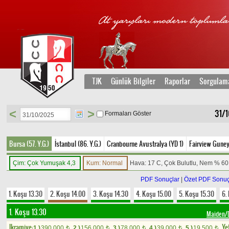
TJK
Günlük Bilgiler
Raporlar
Sorgulam
<
>
31/1
Formaları Göster
Bursa (57. Y.G.)
İstanbul (86. Y.G.)
Cranbourne Avustralya (YD 1)
Fairview Guney
Çim: Çok Yumuşak 4,3
Kum: Normal
Hava: 17 C, Çok Bulutlu, Nem % 60
PDF Sonuçlar
|
Özet PDF Sonuç
1. Koşu 13.30
2. Koşu 14.00
3. Koşu 14.30
4. Koşu 15.00
5. Koşu 15.30
6.
1. Koşu 13.30
Maiden/D
Ikramiye:
Yet
1.)
390.000
2.)
156.000
3.)
78.000
4.)
39.000
5.)
19.500
t
t
t
t
t