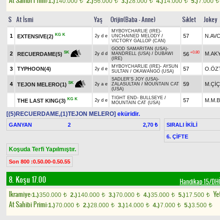
At Sahibi Primi:
1.)
140.000
2.)
56.000
3.)
28.000
4.)
14.000
5.)
7.000
t
t
t
t
t
S
At İsmi
Yaş
Orijin(Baba - Anne)
Sıklet
Jokey
MYBOYCHARLIE (IRE)
-
KG
K
1
57
N.AVC
EXTENSIVE(2)
2y d e
UNCHAINED MELODY
/
VICTORY GALLOP (CAN)
GOOD SAMARITAN (USA)
-
+0.80
SK
2
M.AK
56
RECUERDAME(5)
2y d d
MANDRELL (USA)
/
DUBAWI
(IRE)
MYBOYCHARLIE (IRE)
-
AYSUN
3
TYPHOON(4)
57
O.ÖZ
2y d e
SULTAN
/
OKAWANGO (USA)
SADLER'S JOY (USA)
-
SK
4
59
M.Çİ
TEJON MELERO(1)
2y a e
ZALASULTAN
/
MOUNTAIN CAT
(USA)
TIGHT END
-
BULLSEYE
/
KG
K
57
M.M.B
THE LAST KING(3)
2y d e
MOUNTAIN CAT (USA)
[(5)RECUERDAME,(1)TEJON MELERO]
eküridir.
GANYAN
2
SIRALI İKİLİ
2,70 ₺
6. ÇİFTE
Koşuda Terfi Yapılmıştır.
Son 800 :0.50.00-0.50.55
8. Koşu 17.00
Handikap 15/D
Ikramiye:
Yet
1.)
350.000
2.)
140.000
3.)
70.000
4.)
35.000
5.)
17.500
t
t
t
t
t
At Sahibi Primi:
1.)
70.000
2.)
28.000
3.)
14.000
4.)
7.000
5.)
3.500
t
t
t
t
t