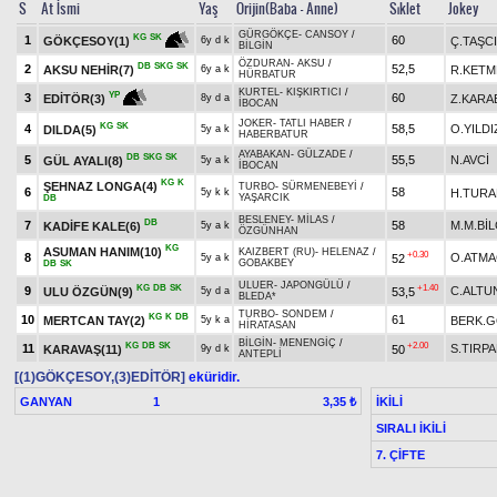
S
At İsmi
Yaş
Orijin(Baba - Anne)
Sıklet
Jokey
GÜRGÖKÇE
-
CANSOY
/
KG
SK
1
60
Ç.TAŞCI
GÖKÇESOY(1)
6y d k
BİLGİN
ÖZDURAN
-
AKSU
/
DB
SKG
SK
2
52,5
AKSU NEHİR(7)
R.KETM
6y a k
HÜRBATUR
KURTEL
-
KIŞKIRTICI
/
YP
3
60
Z.KARA
EDİTÖR(3)
8y d a
İBOCAN
JOKER
-
TATLI HABER
/
KG
SK
4
58,5
O.YILDI
DILDA(5)
5y a k
HABERBATUR
AYABAKAN
-
GÜLZADE
/
DB
SKG
SK
5
55,5
N.AVCİ
GÜL AYALI(8)
5y a k
İBOCAN
KG
K
ŞEHNAZ LONGA(4)
TURBO
-
SÜRMENEBEYİ
/
6
58
H.TURA
5y k k
YAŞARCIK
DB
BESLENEY
-
MİLAS
/
DB
7
58
M.M.BİL
KADİFE KALE(6)
5y a k
ÖZGÜNHAN
KG
ASUMAN HANIM(10)
KAIZBERT (RU)
-
HELENAZ
/
+0.30
8
O.ATMA
52
5y a k
GOBAKBEY
DB
SK
ULUER
-
JAPONGÜLÜ
/
KG
DB
SK
+1.40
9
C.ALTU
ULU ÖZGÜN(9)
53,5
5y d a
BLEDA*
TURBO
-
SONDEM
/
KG
K
DB
10
61
MERTCAN TAY(2)
BERK.
5y k a
HİRATASAN
BİLGİN
-
MENENGİÇ
/
KG
DB
SK
+2.00
11
S.TIRP
KARAVAŞ(11)
50
9y d k
ANTEPLİ
[(1)GÖKÇESOY,(3)EDİTÖR]
eküridir.
GANYAN
1
İKİLİ
3,35 ₺
SIRALI İKİLİ
7. ÇİFTE