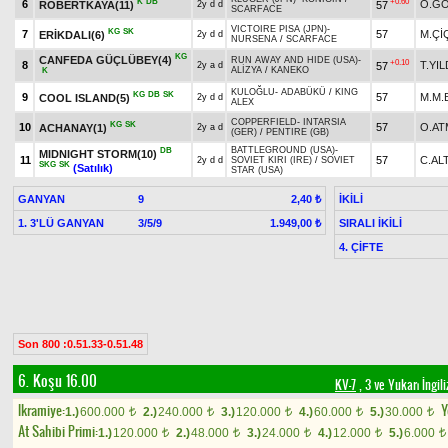
K
DB
+0.60
6
O.G
ROBERTKAYA(11)
57
2y d d
SCARFACE
VICTOIRE PISA (JPN)
-
KG
SK
7
57
M.Çİ
ERİKDALI(6)
2y d d
NURSENA
/
SCARFACE
KG
CANFEDA GÜÇLÜBEY(4)
RUN AWAY AND HIDE (USA)
-
+0.10
8
T.YIL
57
2y a d
ALİZYA
/
KANEKO
K
KULOĞLU
-
ADABÜKÜ
/
KING
KG
DB
SK
9
57
M.M.
COOL ISLAND(5)
2y d d
ALEX
COPPERFIELD
-
INTARSIA
KG
SK
10
57
O.AT
ACHANAY(1)
2y a d
(GER)
/
PENTIRE (GB)
BATTLEGROUND (USA)
-
DB
MIDNIGHT STORM(10)
11
57
C.AL
2y d d
SOVIET KIRI (IRE)
/
SOVIET
SKG
SK
(Satılık)
STAR (USA)
GANYAN
9
İKİLİ
2,40 ₺
1. 3'LÜ GANYAN
3/5/9
SIRALI İKİLİ
1.949,00 ₺
4. ÇİFTE
Son 800 :0.51.33-0.51.48
6. Koşu 16.00
KV-7
, 3 ve Yukarı İngi
Ikramiye:
Y
1.)
600.000
2.)
240.000
3.)
120.000
4.)
60.000
5.)
30.000
t
t
t
t
t
At Sahibi Primi:
1.)
120.000
2.)
48.000
3.)
24.000
4.)
12.000
5.)
6.000
t
t
t
t
t