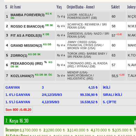
S
At İsmi
Yaş
Orijin(Baba - Anne)
Sıklet
Jokey
KG
K
MAMBA FOREVER(3)
LUXOR
-
ASCELLA
/
1
60
M.Çİ
7y d g
POWERSCOURT (GB)
ÖG
SCARFACE
-
REYAREYA
/
SRI
DB
SK
2
58
M.M.
ROSSO E BIANCO(4)
4y d k
PEKAN (USA)
DAREDEVIL (USA)
-
NAZO
/
SRI
K
DB
+0.40
3
M.AK
FIT AS A FIDDLE(5)
57
4y d a
PEKAN (USA)
JIMMY CREED (USA)
-
KG
DB
4
60
MAH
GRAND MISSION(2)
6y d a
FINANCIAL CRISIS (USA)
/
BROKEN VOW (USA)
TOROK (IRE)
-
BARBIE BABY
/
KG
DB
SK
5
63
K.T
ZORRO(1)
6y d a
SRI PEKAN (USA)
%
KG
PEEKABOO(6) (IRE)
TORONADO (IRE)
-
AL RADDA
6
57
N.AV
8y d a
(IRE)
/
IFFRAAJ (GB)
DB
SK
MENDIP (USA)
-
KG
DB
SK
ÖG
+1.90
7
T.ALI
KOZLUHAN(7)
55,5
3y d e
MARCATOBIANCA
/
HELIOSTATIC (IRE)
GANYAN
3
İKİLİ
4,15 ₺
1. 6'LI GANYAN
2/4,12/3/5/9/3
SIRALI İKİLİ
99.336,90 ₺
1. 5'Lİ GANYAN
4,12/3/5/9/3
5. ÇİFTE
16.538,52 ₺
Son 800 :0.48.20
7. Koşu 16.30
K
Ikramiye:
Y
1.)
700.000
2.)
280.000
3.)
140.000
4.)
70.000
5.)
35.000
t
t
t
t
t