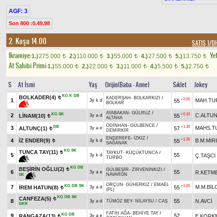
AGF: 3
Son 800 :0.49.98
2. Koşu 14.00
SATIŞ 1/
Ikramiye:
Yet
1.)
275.000
2.)
110.000
3.)
55.000
4.)
27.500
5.)
13.750
t
t
t
t
t
At Sahibi Primi:
1.)
55.000
2.)
22.000
3.)
11.000
4.)
5.500
5.)
2.750
t
t
t
t
t
S
At İsmi
Yaş
Orijin(Baba - Anne)
Sıklet
Jokey
KG
K
DB
BOLKADER(4)
t
KADERŞAH
-
BOLKARKIZI
/
+2.00
1
MAH.TU
55
3y k d
BOLKAR
AYABAKAN
-
GÜLRUZ
/
KG
SK
+0.10
2
C.ALTU
LİNAM(10)
55
3y a d
t
ALTAHA
ODİNHAN
-
GÜLBENCE
/
DB
+1.30
3
MAHS.T
ALTUNÇ(1)
57
3y a e
t
DEMİRKIR
ENDEREFE
-
İZKIZ
/
+1.20
4
İZ ENDER(9)
B.M.MIR
55
3y k d
t
SAĞANAK
KG
SK
TUNCA TAY(11)
t
TAYKUT
-
KÜÇÜKTUNCA
/
5
55
Ç.TAŞCI
3y k d
TURBO
KG
DB
BEŞİRİN OĞLU(2)
t
GÜLBEŞİR
-
ZİRVENİNKIZI
/
6
55
R.KETM
3y a e
NAVARON
SK
ORÇUN
-
GÜHERKIZ
/
EMAEL
KG
DB
SK
+1.00
7
M.M.BİL
İREM HATUN(8)
55
3y a d
t
(PL)
KG
DB
SK
CANFEZA(5)
t
8
55
N.AVCİ
3y a d
TÜMÖZ BEY
-
NİLAYSU
/
CAŞ
GKR
FATİH AĞA
-
BEHİYE TAY
/
KG
DB
9
52
RANGAZA(13)
E.KORK
3y a e
t