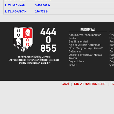
1. 5'Lİ GANYAN
3.456.561 ₺
1. 3'LÜ GANYAN
276.771 ₺
KURUMSAL
Kanunlar ve Yönetmelikler
Öne
İlanlar
Ulu
Bayilik İşlemleri
Fot
Kişisel Verilerin Korunması
Bağ
Nasıl Ganyan Bayi Olunur?
Bah
Bağlantılar
Bah
Online İşlemler(Cari Hesap
Kaz
Takibi)
Nas
Beyaz Masa
Be
İletişim
Çer
GAZİ
|
TJK AT HASTANELERİ
|
T