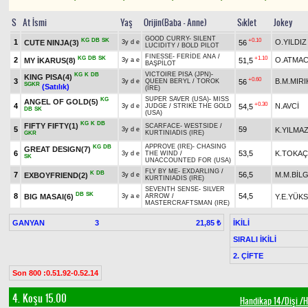
S
At İsmi
Yaş
Orijin(Baba - Anne)
Sıklet
Jokey
GOOD CURRY
-
SILENT
KG
DB
SK
+0.10
1
O.YILDIZ
CUTE NINJA(3)
56
3y d e
LUCIDITY
/
BOLD PILOT
FINESSE
-
FERİDE ANA
/
KG
DB
SK
+1.10
2
O.ATMA
MY İKARUS(8)
51,5
3y a e
BAŞPİLOT
VICTOIRE PISA (JPN)
-
KG
K
DB
KING PISA(4)
+0.60
3
B.M.MIRI
56
3y d e
QUEEN BERYL
/
TOROK
SGKR
(Satılık)
(IRE)
SUPER SAVER (USA)
-
MISS
KG
ANGEL OF GOLD(5)
+0.30
4
N.AVCİ
54,5
3y d e
JUDGE
/
STRIKE THE GOLD
DB
SK
(USA)
KG
K
DB
FIFTY FIFTY(1)
SCARFACE
-
WESTSIDE
/
5
59
K.YILMA
3y d e
KURTINIADIS (IRE)
GKR
APPROVE (IRE)
-
CHASING
KG
DB
GREAT DESIGN(7)
6
53,5
K.TOKA
3y d e
THE WIND
/
SK
UNACCOUNTED FOR (USA)
FLY BY ME
-
EXDARLING
/
K
DB
7
56,5
M.M.BİLG
EXBOYFRIEND(2)
3y d e
KURTINIADIS (IRE)
SEVENTH SENSE
-
SILVER
DB
SK
8
54,5
BIG MASAI(6)
Y.E.YÜK
3y a e
ARROW
/
MASTERCRAFTSMAN (IRE)
GANYAN
3
İKİLİ
21,85 ₺
SIRALI İKİLİ
2. ÇİFTE
Son 800 :0.51.92-0.52.14
4. Koşu 15.00
Handikap 14/Dişi /