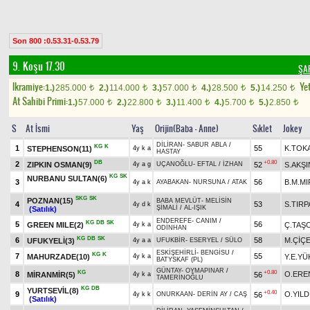
Son 800 :0.53.31-0.53.79
9. Koşu 17.30
ŞA
Ikramiye:
Yet
1.)
285.000
2.)
114.000
3.)
57.000
4.)
28.500
5.)
14.250
t
t
t
t
t
At Sahibi Primi:
1.)
57.000
2.)
22.800
3.)
11.400
4.)
5.700
5.)
2.850
t
t
t
t
t
S
At İsmi
Yaş
Orijin(Baba - Anne)
Sıklet
Jokey
DİLİRAN
-
SABUR ABLA
/
KG
K
1
55
K.TOK
STEPHENSON(11)
4y k a
HASTAY
DB
+0.80
2
ZIPKIN OSMAN(9)
52
S.AKŞI
4y a g
UÇANOĞLU
-
EFTAL
/
İZHAN
KG
SK
NURBANU SULTAN(6)
3
56
B.M.MI
4y a k
AYABAKAN
-
NURSUNA
/
ATAK
SKG
SK
POZNAN(15)
BABA MEVLÜT
-
MELİSİN
4
53
S.TIRP
4y d k
ŞİMALİ
/
AL-IŞIK
(Satılık)
ENDEREFE
-
CANIM
/
KG
DB
SK
5
56
GREEN MILE(2)
Ç.TAŞC
4y k a
ODİNHAN
KG
DB
SK
6
58
M.ÇİÇ
UFUKYELİ(3)
4y a a
UFUKBİR
-
ESERYEL
/
SÜLO
ESKİŞEHİRLİ
-
BENGİSU
/
KG
K
7
55
MAHURZADE(10)
Y.E.YÜ
4y k a
BATYSKAF (PL)
GÜNTAY
-
OYMAPINAR
/
KG
+0.80
8
O.ERE
MİRANMİR(5)
56
4y k a
TAMERİNOĞLU
KG
DB
YURTSEVİL(8)
+0.40
9
O.YILD
56
4y k k
ONURKAAN
-
DERİN AY
/
CAŞ
(Satılık)