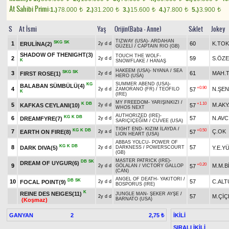
At Sahibi Primi:
1.)
78.000
2.)
31.200
3.)
15.600
4.)
7.800
5.)
3.900
t
t
t
t
t
S
At İsmi
Yaş
Orijin(Baba - Anne)
Sıklet
Jokey
TIZWAY (USA)
-
ARDAHAN
SKG
SK
1
60
K.TO
ERULİNA(2)
2y d d
GÜZELİ
/
CAPTAIN RIO (GB)
SHADOW OF THENIGHT(3)
TOUCH THE WOLF
-
2
59
S.ÖZ
2y d d
K
SNOWFLAKE
/
HANAŞ
HAKEEM (USA)
-
NYANA
/
SEA
SKG
SK
3
61
MAH.
FIRST ROSE(1)
2y d d
HERO (USA)
SUMMER ABEND (USA)
-
KG
BALABAN SÜMBÜLÜ(4)
+0.90
4
N.ŞEN
57
2y d d
ZAMORANO (FR)
/
TEOFILO
K
(IRE)
MY FREEDOM
-
YARIŞINKIZI
/
K
DB
+1.10
5
M.AK
KAFKAS CEYLANI(10)
57
2y d d
WHOS NEXT
AUTHORIZED (IRE)
-
KG
K
DB
6
57
N.AVC
DREAMFYRE(7)
2y d d
SARIÇİÇEĞİM
/
CUVEE (USA)
TIGHT END
-
KIZIM İLAYDA
/
KG
K
DB
+0.50
7
Ç.OK
EARTH ON FIRE(8)
57
2y a d
LION HEART (USA)
ABBAS YOLCU
-
POWER OF
KG
K
DB
8
57
DARK DIVA(5)
Y.E.Y
2y d d
DARKNESS
/
POWERSCOURT
(GB)
MASTER PATRICK (IRE)
-
DB
SK
DREAM OF UYGUR(6)
+0.20
9
M.M.B
57
2y d d
GÖLALAN
/
VICTORY GALLOP
(CAN)
ANGEL OF DEATH
-
YAKITORI
/
DB
SK
10
57
C.ALT
FOCAL POINT(9)
2y d d
BOSPORUS (IRE)
K
REINE DES NEIGES(11)
JUNGLE MAN
-
ŞEKER AYŞE
/
57
M.ÇİÇ
2y d d
BARNATO (USA)
(Koşmaz)
GANYAN
2
İKİLİ
2,75 ₺
SIRALI İKİLİ