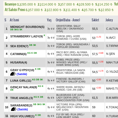
Ikramiye:
Yet
1.)
285.000
2.)
114.000
3.)
57.000
4.)
28.500
5.)
14.250
t
t
t
t
t
At Sahibi Primi:
1.)
57.000
2.)
22.800
3.)
11.400
4.)
5.700
5.)
2.850
t
t
t
t
t
S
At İsmi
Yaş
Orijin(Baba - Anne)
Sıklet
Jokey
GRAYSTORM
-
SALLY
MIDNIGHT BOURBON(5)
1
55,5
C.ALTU
3y d d
OBELISK
/
OKAWANGO
DB
SKG
SK
(USA)
K
STRAWBERRY LADY(9)
TOROK (IRE)
-
HOPE
+1.70
2
N.AVCİ
53
3y d d
DIAMOND
/
CUVEE (USA)
TOROK (IRE)
-
VASUNDARA
/
DB
SK
3
53,5
S.TIRPA
SEA EDEN(7)
3y d d
POPULAR DEMAND
PACO BOY (IRE)
-
ALIYAMA
KG
K
DB
+0.80
4
N.ŞEN
CATIMINI(6)
57,5
4y d k
(IRE)
/
RED RANSOM (USA)
NOBEL PRIZE (IRE)
-
+1.50
5
HUSARIA(4)
MAH.TU
55,5
3y d d
WINGED VALKYRIE (IRE)
/
HAWK WING (USA)
K
DB
GRAY GYPSY(10)
GRAYSTORM
-
LA SANTA
+1.70
6
O.YILDI
54,5
4y k k
ROJA
/
MEDICEAN (GB)
(Satılık)
FINESSE
-
BLANEGIRL
/
KG
DB
SK
+2.00
7
LUNA GIRL(11)
50
R.KETM
3y a d
VICTORY GALLOP (CAN)
KG
K
GENÇAY NALAN(8)
SHERE KHAN
-
AKYAZILI
+2.00
8
MAHS.T
56
4y a k
HANDE
/
DAI JIN (GB)
DB
BLUEGRASS CAT (USA)
-
KG
K
DB
9
61,5
B.M.MIR
TRUE ANGEL(3)
4y d k
LADY DERYA (IRE)
/
UNACCOUNTED FOR (USA)
DB
SKG
SK
VICTOIRE PISA (JPN)
-
SARABANDE(2)
10
59
K.TOKA
3y d d
MELANCHOLY
/
MOUNTAIN
(Satılık)
CAT (USA)
FLY BY ME
-
RIJA (IRE)
/
K
DB
11
60
HIGH VOLUME(1)
H.TURA
4y d k
LION HEART (USA)