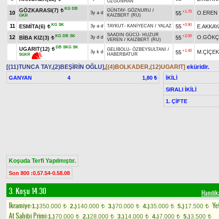
ÖZGÜNHAN
KG
DB
GÖZKARASI(7)
GÜNTAY
-
GÖZNURU
/
t
+1.70
10
O.EREN
55
3y a d
KAIZBERT (RU)
GKR
KG
SK
+0.90
11
ESMİTA(6)
55
E.AKKAY
3y a d
TAYKUT
-
KANİYECAN
/
YALAZ
t
SAADIN GÜCÜ
-
HUZUR
KG
DB
SK
+2.00
12
O.GÖKÇ
BİBA KIZ(3)
55
3y d d
t
VEREN
/
KAIZBERT (RU)
DB
SKG
SK
UGARIT(12)
t
GELİBOLU
-
ÖZBEYSULTANI
/
+1.40
M.ÇİÇEK
55
3y k d
HABERBATUR
SGKR
[(11)TUNCA TAY,(2)BEŞİRİN OĞLU]
,
[(4)BOLKADER,(12)UGARIT]
eküridir.
GANYAN
4
İKİLİ
1,80 ₺
SIRALI İKİLİ
1. ÇİFTE
Koşuda Terfi Yapılmıştır.
Son 800 :0.57.54-0.58.08
3. Koşu 14.30
Handik
Ikramiye:
Yet
1.)
350.000
2.)
140.000
3.)
70.000
4.)
35.000
5.)
17.500
t
t
t
t
t
At Sahibi Primi:
1.)
70.000
2.)
28.000
3.)
14.000
4.)
7.000
5.)
3.500
t
t
t
t
t