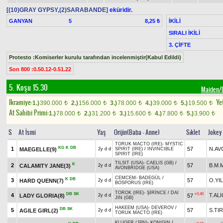
[(10)GRAY GYPSY,(2)SARABANDE]
eküridir.
GANYAN
5
İKİLİ
8,25 ₺
SIRALI İKİLİ
3. ÇİFTE
Protesto :Komiserler kurulu tarafından incelenmiştir(Kabul Edildi)
Son 800 :0.50.12-0.51.22
5. Koşu 15.30
Maiden/D
Ikramiye:
Yet
1.)
390.000
2.)
156.000
3.)
78.000
4.)
39.000
5.)
19.500
t
t
t
t
t
At Sahibi Primi:
1.)
78.000
2.)
31.200
3.)
15.600
4.)
7.800
5.)
3.900
t
t
t
t
t
S
At İsmi
Yaş
Orijin(Baba - Anne)
Sıklet
Jokey
TORUK MACTO (IRE)
-
MYSTIC
KG
K
DB
1
57
N.AV
MAEGELLE(9)
2y d d
SPIRIT (IRE)
/
INVINCIBLE
SPIRIT (IRE)
TILSIT (USA)
-
CAELIS (GB)
/
K
2
57
B.M.
CALAMITY JANE(3)
2y d d
AVONBRIDGE (USA)
CEMCEM
-
BADEGÜL
/
K
DB
3
57
O.YI
HARD QUENN(7)
2y d d
BOSPORUS (IRE)
TOROK (IRE)
-
ŞİRİNCE
/
DAI
DB
SK
+0.40
4
T.ALI
LADY GLORIA(8)
57
2y d d
JIN (GB)
HAKEEM (USA)
-
DEVEROV
/
DB
SK
5
57
S.TI
AGILE GIRL(2)
2y d d
TORUK MACTO (IRE)
KLUGER (JPN)
-
KONIGIN
/