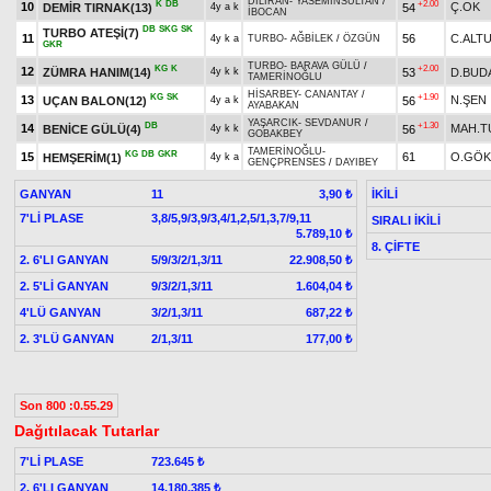
DİLİRAN
-
YASEMİNSULTAN
/
K
DB
+2.00
10
Ç.OK
DEMİR TIRNAK(13)
54
4y a k
İBOCAN
DB
SKG
SK
TURBO ATEŞİ(7)
11
56
C.ALT
4y k a
TURBO
-
AĞBİLEK
/
ÖZGÜN
GKR
TURBO
-
BARAVA GÜLÜ
/
KG
K
+2.00
12
ZÜMRA HANIM(14)
53
D.BUD
4y k k
TAMERİNOĞLU
HİSARBEY
-
CANANTAY
/
KG
SK
+1.90
13
N.ŞEN
UÇAN BALON(12)
56
4y a k
AYABAKAN
YAŞARCIK
-
SEVDANUR
/
DB
+1.30
14
MAH.T
BENİCE GÜLÜ(4)
56
4y k k
GOBAKBEY
TAMERİNOĞLU
-
KG
DB
GKR
15
61
O.GÖ
HEMŞERİM(1)
4y k a
GENÇPRENSES
/
DAYIBEY
GANYAN
11
İKİLİ
3,90 ₺
7'Lİ PLASE
3,8/5,9/3,9/3,4/1,2,5/1,3,7/9,11
SIRALI İKİLİ
5.789,10 ₺
8. ÇİFTE
2. 6'LI GANYAN
5/9/3/2/1,3/11
22.908,50 ₺
2. 5'Lİ GANYAN
9/3/2/1,3/11
1.604,04 ₺
4'LÜ GANYAN
3/2/1,3/11
687,22 ₺
2. 3'LÜ GANYAN
2/1,3/11
177,00 ₺
Son 800 :0.55.29
Dağıtılacak Tutarlar
7'Lİ PLASE
723.645 ₺
2. 6'LI GANYAN
14.180.385 ₺