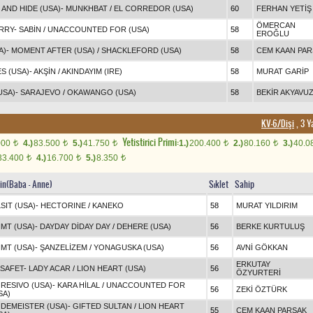
AND HIDE (USA)
-
MUNKHBAT
/
EL CORREDOR (USA)
60
FERHAN YETİŞ
ÖMERCAN
RRY
-
SABİN
/
UNACCOUNTED FOR (USA)
58
EROĞLU
A)
-
MOMENT AFTER (USA)
/
SHACKLEFORD (USA)
58
CEM KAAN PAR
S (USA)
-
AKŞİN
/
AKINDAYIM (IRE)
58
MURAT GARİP
USA)
-
SARAJEVO
/
OKAWANGO (USA)
58
BEKİR AKYAVU
KV-6/Dişi
, 3 Y
Yetistirici Primi:
000
4.)
83.500
5.)
41.750
1.)
200.400
2.)
80.160
3.)
40.0
t
t
t
t
t
33.400
4.)
16.700
5.)
8.350
t
t
t
jin(Baba - Anne)
Sıklet
Sahip
LSIT (USA)
-
HECTORINE
/
KANEKO
58
MURAT YILDIRIM
IMT (USA)
-
DAYDAY DİDAY DAY
/
DEHERE (USA)
56
BERKE KURTULUŞ
IMT (USA)
-
ŞANZELİZEM
/
YONAGUSKA (USA)
56
AVNİ GÖKKAN
ERKUTAY
SAFET
-
LADY ACAR
/
LION HEART (USA)
56
ÖZYURTERİ
RESIVO (USA)
-
KARA HİLAL
/
UNACCOUNTED FOR
56
ZEKİ ÖZTÜRK
SA)
DEMEISTER (USA)
-
GIFTED SULTAN
/
LION HEART
55
CEM KAAN PARSAK