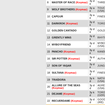
3y d
8
MASTER OF RACE
(Koşmaz)
THREE
e
3y a
TOUC
9
WOLF BROTHERS
(Koşmaz)
e
(USA)
3y a
10
ÇAPGUR
FINE
e
3y d
11
DARKROK
(Koşmaz)
TOROK
e
3y d
12
GOLDEN CANTADO
GOLD
e
3y d
13
GRENTLY WINS
RHYT
e
3y d
MYBOY
14
MYBOYFRIEND
e
(USA)
3y d
15
PANCHO
(Koşmaz)
KANE
e
3y d
16
SIR POTTER
(Koşmaz)
AUTHO
e
3y d
17
SON OF YAŞAR
JUNG
e
3y d
18
SULTANA
(Koşmaz)
FINE
d
3y k
NATIV
19
TRAİDORA
d
(USA)
ALLURE OF THE SEAS
3y d
AGRE
20
(Koşmaz)
d
(USA)
3y k
TOROK
21
DEJAME
(Koşmaz)
d
(GER)
3y d
GOOD
22
RECUERDAME
(Koşmaz)
d
(IRE)