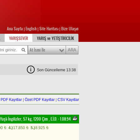
Ana Sayfa
English
Site Haritası
Bize Ulaşın
|
|
|
L
YARIŞSEVER
YARIŞ ve YETİŞTİRİCİLİK
At İsmi İle
Son Güncelleme 13:38
PDF Kayıtlar
|
Özet PDF Kayıtlar
|
CSV Kayıtlar
 Yaşlı İngilizler, 57 kg, 1200 Çim
,
E.İ.D. :
1.08.94
00
4.)
17.850
5.)
8.925
t
t
t