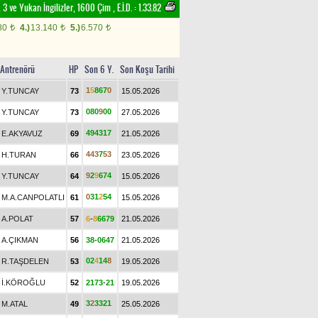
 3 ve Yukarı İngilizler, 1600 Çim
,
E.İ.D. :
1.33.82
80
4.)
13.140
5.)
6.570
t
t
t
Antrenörü
HP
Son 6 Y.
Son Koşu Tarihi
1
5
8
6
7
0
Y.TUNCAY
73
15.05.2026
0
8
0
9
0
0
Y.TUNCAY
73
27.05.2026
4
9
4
3
1
7
E.AKYAVUZ
69
21.05.2026
4
4
3
7
5
3
H.TURAN
66
23.05.2026
9
2
9
6
7
4
Y.TUNCAY
64
15.05.2026
0
3
1
2
5
4
M.A.CANPOLATLI
61
15.05.2026
A.POLAT
57
6
-
8
6
6
7
9
21.05.2026
A.ÇIKMAN
56
3
8
-
0
6
4
7
21.05.2026
0
2
4
1
4
8
R.TAŞDELEN
53
19.05.2026
İ.KÖROĞLU
52
2
1
7
3
-
2
1
19.05.2026
3
2
3
3
2
1
M.ATAL
49
25.05.2026