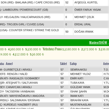
 SON (IRE)
-
BAKLAVA (IRE)
/
CAPE CROSS (IRE)
52
AYŞEGÜL KURTEL
)
-
LAMBOURN
/
POWERSCOURT (GB)
0
ÖMER FARUK YASAK
LY
-
HELGALEIN
/
HALICARNASSUS (IRE)
0
MEHMET ÇELİK
IRE)
-
TROJEN GIRL
/
CUVEE (USA)
0
ERDAL URAL
(USA)
-
COUNTER STRIKE
/
STRIKE THE GOLD
50
DOĞAN IRMAK
Maiden/DHÖW
,
Yetistirici Primi:
000
4.)
60.000
5.)
30.000
1.)
180.000
2.)
72.000
3.)
36.0
t
t
t
t
t
24.000
4.)
12.000
5.)
6.000
t
t
t
aba - Anne)
Sıklet
Sahip
Antr
İM
-
GURBETÇİLE
/
ARASLI
57
SEMRA AKSU
T.O
EFE
-
RENGİN
/
HALİD
57
MEHMET YILDIZ
H.T
İN ATI
-
RASGALDİ
/
GOBAKBEY
59
EMİR KATI
C.K
ŞİR
-
ATEŞHATTI
/
SALTUKHAN
57
TUBA KAYA
Y.T
BEY
-
CANAYCAN
/
ARASLI
57
GÜLİZAR YANIK
M.D
OY
-
TACİSERİM
/
AYABAKAN
57
İSHAK ŞAHİN
M.D
İN ATI
-
MAYISYAĞMURU
/
ANGORA
57
İMAM KATI
C.K
ÜREKLİ
-
SALDIMKAYA
/
ERSİNAN
57
İBRAHİM KAYA
Y.T
AÇ
-
KURDELE
/
KAIZBERT (RU)
57
MUSTAFA ASLAN
G.K