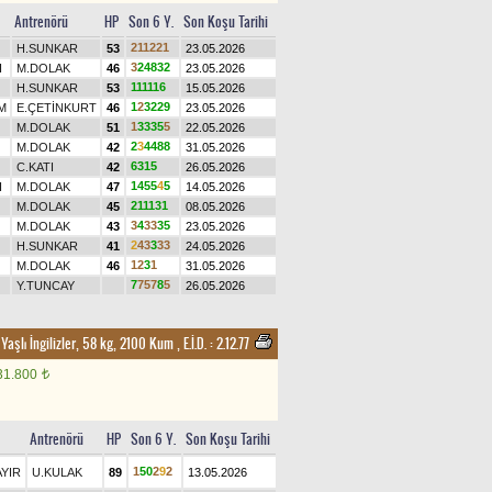
Antrenörü
HP
Son 6 Y.
Son Koşu Tarihi
2
1
1
2
2
1
H.SUNKAR
53
23.05.2026
3
2
4
8
3
2
I
M.DOLAK
46
23.05.2026
1
1
1
1
1
6
H.SUNKAR
53
15.05.2026
1
2
3
2
2
9
IM
E.ÇETİNKURT
46
23.05.2026
1
3
3
3
5
5
M.DOLAK
51
22.05.2026
2
3
4
4
8
8
M.DOLAK
42
31.05.2026
6
3
1
5
C.KATI
42
26.05.2026
1
4
5
5
4
5
I
M.DOLAK
47
14.05.2026
2
1
1
1
3
1
M.DOLAK
45
08.05.2026
3
4
3
3
3
5
M.DOLAK
43
23.05.2026
2
4
3
3
3
3
H.SUNKAR
41
24.05.2026
1
2
3
1
M.DOLAK
46
31.05.2026
7
7
5
7
8
5
Y.TUNCAY
26.05.2026
 Yaşlı İngilizler, 58 kg, 2100 Kum
,
E.İ.D. :
2.12.77
31.800
t
Antrenörü
HP
Son 6 Y.
Son Koşu Tarihi
1
5
0
2
9
2
AYIR
U.KULAK
89
13.05.2026