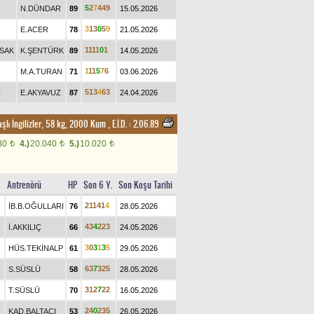
5
2
7
4
4
9
N.DÜNDAR
89
15.05.2026
3
1
3
0
5
9
E.ACER
78
21.05.2026
1
1
1
1
0
1
SAK
K.ŞENTÜRK
89
14.05.2026
1
1
1
5
7
6
M.A.TURAN
71
03.06.2026
5
1
3
4
6
3
Z
E.AKYAVUZ
87
24.04.2026
aşlı İngilizler, 58 kg, 2000 Kum
,
E.İ.D. :
2.06.89
80
4.)
20.040
5.)
10.020
t
t
t
Antrenörü
HP
Son 6 Y.
Son Koşu Tarihi
2
1
1
4
1
4
İB.B.OĞULLARI
76
28.05.2026
4
3
4
2
2
3
İ.AKKILIÇ
66
24.05.2026
3
0
3
1
3
5
HÜS.TEKİNALP
61
29.05.2026
6
3
7
3
2
5
S.SÜSLÜ
58
28.05.2026
3
1
2
7
2
2
T.SÜSLÜ
70
16.05.2026
2
4
0
2
3
5
KAD.BALTACI
53
26.05.2026