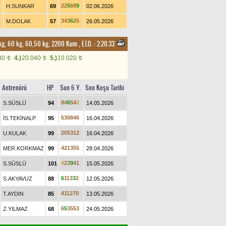
2
2
5
6
8
9
H.SUNKAR
69
02.06.2026
3
4
3
6
2
5
M.DOLAK
57
26.05.2026
50 kg, 60 kg, 60,50 kg, 2200 Kum
,
E.İ.D. :
2.20.33
80
4.)
20.040
5.)
10.020
t
t
t
Antrenörü
HP
Son 6 Y.
Son Koşu Tarihi
8
4
6
5
4
2
S.SÜSLÜ
94
14.05.2026
5
3
0
8
4
6
İS.TEKİNALP
95
16.04.2026
2
0
5
3
1
2
U.KULAK
99
16.04.2026
4
2
1
3
5
5
MER.KORKMAZ
99
28.04.2026
4
2
3
9
4
1
S.SÜSLÜ
101
15.05.2026
6
1
1
3
3
2
S.AKYAVUZ
88
12.05.2026
4
1
1
2
7
0
T.AYDIN
85
13.05.2026
6
5
3
5
5
3
Z.YILMAZ
68
24.05.2026