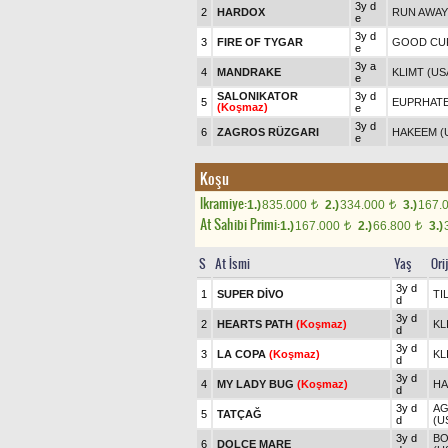
3y d
2
HARDOX
RUN AWAY 
e
3y d
3
FIRE OF TYGAR
GOOD CU
e
3y a
4
MANDRAKE
KLIMT (US
e
SALONIKATOR
3y d
5
EUPRHATE
(Koşmaz)
e
3y d
6
ZAGROS RÜZGARI
HAKEEM (
e
Koşu
Ikramiye:
1.)
835.000
2.)
334.000
3.)
167.
t
t
At Sahibi Primi:
1.)
167.000
2.)
66.800
3.)
t
t
S
At İsmi
Yaş
Ori
3y d
1
SUPER DİVO
TI
d
3y d
2
HEARTS PATH
(Koşmaz)
KL
d
3y d
3
LA COPA
(Koşmaz)
KL
d
3y d
4
MY LADY BUG
(Koşmaz)
HA
d
3y d
AG
5
TATÇAĞ
d
(U
3y d
BO
6
DOLCE MARE