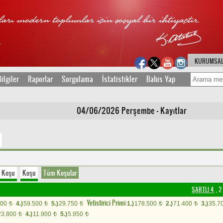
KURUMSA
ilgiler
Raporlar
Sorgulama
İstatistikler
Bahis Yap
04/06/2026 Perşembe - Kayıtlar
Koşu
Koşu
Tüm Koşular
ŞARTLI 4
, 2
Yetistirici Primi:
000
4.)
59.500
5.)
29.750
1.)
178.500
2.)
71.400
3.)
35.7
t
t
t
t
t
23.800
4.)
11.900
5.)
5.950
t
t
t