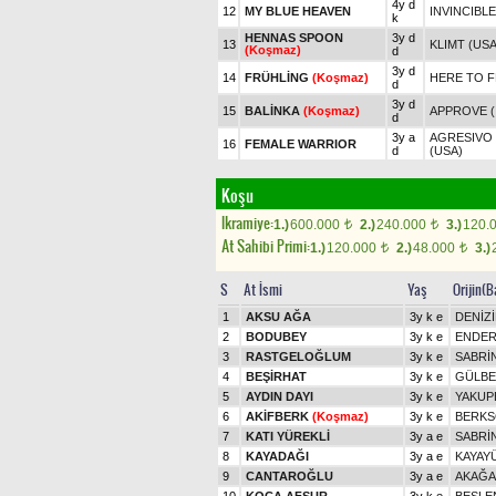
4y d
12
MY BLUE HEAVEN
INVINCIBLE
k
HENNAS SPOON
3y d
13
KLIMT (USA
(Koşmaz)
d
3y d
14
FRÜHLİNG
(Koşmaz)
HERE TO F
d
3y d
15
BALİNKA
(Koşmaz)
APPROVE (
d
3y a
AGRESIVO 
16
FEMALE WARRIOR
d
(USA)
Koşu
Ikramiye:
1.)
600.000
2.)
240.000
3.)
120.
t
t
At Sahibi Primi:
1.)
120.000
2.)
48.000
3.)
t
t
S
At İsmi
Yaş
Orijin(B
1
AKSU AĞA
3y k e
DENİZ
2
BODUBEY
3y k e
ENDER
3
RASTGELOĞLUM
3y k e
SABRİN
4
BEŞİRHAT
3y k e
GÜLBE
5
AYDIN DAYI
3y k e
YAKUP
6
AKİFBERK
(Koşmaz)
3y k e
BERKS
7
KATI YÜREKLİ
3y a e
SABRİN
8
KAYADAĞI
3y a e
KAYAY
9
CANTAROĞLU
3y a e
AKAĞ