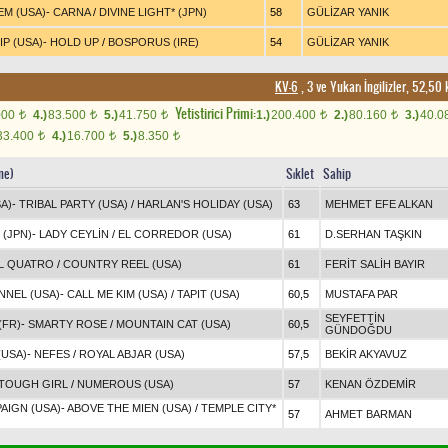
EM (USA)
-
CARNA
/
DIVINE LIGHT* (JPN)
58
GÜLİZAR YANIK
P (USA)
-
HOLD UP
/
BOSPORUS (IRE)
54
GÜLİZAR YANIK
KV-6
, 3 ve Yukarı İngilizler, 52,
Yetistirici Primi:
000
4.)
83.500
5.)
41.750
1.)
200.400
2.)
80.160
3.)
40.0
t
t
t
t
t
33.400
4.)
16.700
5.)
8.350
t
t
t
ne)
Sıklet
Sahip
A)
-
TRIBAL PARTY (USA)
/
HARLAN'S HOLIDAY (USA)
63
MEHMET EFE ALKAN
 (JPN)
-
LADY CEYLİN
/
EL CORREDOR (USA)
61
D.SERHAN TAŞKIN
L QUATRO
/
COUNTRY REEL (USA)
61
FERİT SALİH BAYIR
NNEL (USA)
-
CALL ME KIM (USA)
/
TAPIT (USA)
60,5
MUSTAFA PAR
SEYFETTİN
(FR)
-
SMARTY ROSE
/
MOUNTAIN CAT (USA)
60,5
GÜNDOĞDU
(USA)
-
NEFES
/
ROYAL ABJAR (USA)
57,5
BEKİR AKYAVUZ
TOUGH GIRL
/
NUMEROUS (USA)
57
KENAN ÖZDEMİR
AIGN (USA)
-
ABOVE THE MIEN (USA)
/
TEMPLE CITY*
57
AHMET BARMAN