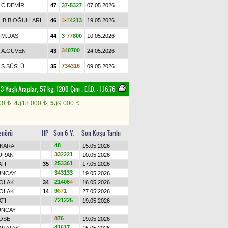
C.DEMİR
47
3
7
-
5
3
2
7
07.05.2026
İB.B.OĞULLARI
46
3
-
7
4
2
1
3
19.05.2026
M.DAŞ
44
3
-
7
7
8
0
0
10.05.2026
3
4
0
7
0
0
A.GÜVEN
43
24.05.2026
7
3
4
3
1
6
S.SÜSLÜ
35
09.05.2026
 3 Yaşlı Araplar, 57 kg, 1200 Çim
,
E.İ.D. :
1.16.76
00
4.)
18.000
5.)
9.000
t
t
t
enörü
HP
Son 6 Y.
Son Koşu Tarihi
4
8
.KARA
15.05.2026
3
3
2
2
2
1
URAN
10.05.2026
2
5
3
3
6
1
ATI
35
17.05.2026
3
4
3
1
3
3
UNCAY
19.05.2026
2
1
4
0
6
4
OLAK
34
16.05.2026
9
6
7
1
OLAK
14
27.05.2026
7
2
1
2
2
5
ATI
19.05.2026
UNCAY
8
7
6
ÖSE
19.05.2026
4
1
6
1
7