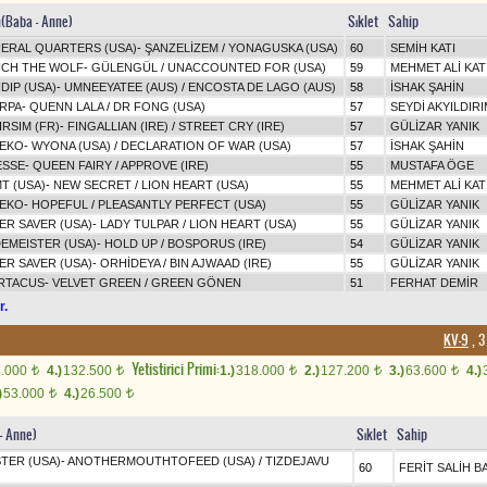
n(Baba - Anne)
Sıklet
Sahip
ERAL QUARTERS (USA)
-
ŞANZELİZEM
/
YONAGUSKA (USA)
60
SEMİH KATI
CH THE WOLF
-
GÜLENGÜL
/
UNACCOUNTED FOR (USA)
59
MEHMET ALİ KAT
DIP (USA)
-
UMNEEYATEE (AUS)
/
ENCOSTA DE LAGO (AUS)
58
İSHAK ŞAHİN
RPA
-
QUENN LALA
/
DR FONG (USA)
57
SEYDİ AKYILDIR
IRSIM (FR)
-
FINGALLIAN (IRE)
/
STREET CRY (IRE)
57
GÜLİZAR YANIK
EKO
-
WYONA (USA)
/
DECLARATION OF WAR (USA)
57
İSHAK ŞAHİN
ESSE
-
QUEEN FAIRY
/
APPROVE (IRE)
55
MUSTAFA ÖGE
MT (USA)
-
NEW SECRET
/
LION HEART (USA)
55
MEHMET ALİ KAT
EKO
-
HOPEFUL
/
PLEASANTLY PERFECT (USA)
55
GÜLİZAR YANIK
ER SAVER (USA)
-
LADY TULPAR
/
LION HEART (USA)
55
GÜLİZAR YANIK
EMEISTER (USA)
-
HOLD UP
/
BOSPORUS (IRE)
54
GÜLİZAR YANIK
ER SAVER (USA)
-
ORHİDEYA
/
BIN AJWAAD (IRE)
55
GÜLİZAR YANIK
RTACUS
-
VELVET GREEN
/
GREEN GÖNEN
51
FERHAT DEMİR
r.
KV-9
, 3
Yetistirici Primi:
5.000
4.)
132.500
1.)
318.000
2.)
127.200
3.)
63.600
4.)
t
t
t
t
t
)
53.000
4.)
26.500
t
t
 - Anne)
Sıklet
Sahip
TER (USA)
-
ANOTHERMOUTHTOFEED (USA)
/
TIZDEJAVU
60
FERİT SALİH B