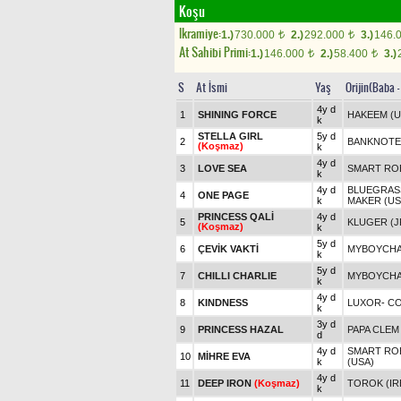
Koşu
Ikramiye:
1.)
730.000
2.)
292.000
3.)
146.
t
t
At Sahibi Primi:
1.)
146.000
2.)
58.400
3.)
t
t
S
At İsmi
Yaş
Orijin(Baba 
4y d
1
SHINING FORCE
HAKEEM (U
k
STELLA GIRL
5y d
2
BANKNOTE
(Koşmaz)
k
4y d
3
LOVE SEA
SMART ROB
k
4y d
BLUEGRASS
4
ONE PAGE
k
MAKER (US
PRINCESS QALİ
4y d
5
KLUGER (J
(Koşmaz)
k
5y d
6
ÇEVİK VAKTİ
MYBOYCHAR
k
5y d
7
CHILLI CHARLIE
MYBOYCHAR
k
4y d
8
KINDNESS
LUXOR
-
C
k
3y d
9
PRINCESS HAZAL
PAPA CLEM
d
4y d
SMART ROB
10
MİHRE EVA
k
(USA)
4y d
11
DEEP IRON
(Koşmaz)
TOROK (IR
k