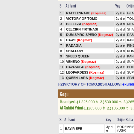
S
At İsmi
Yaş
Oriji
1
RATTLESNAKE
(Koşmaz)
2y k e
GEN
2
VICTORY OF TOMO
2y d e
TOU
3
BELLEZA
(Koşmaz)
2y d d
MEN
4
ÇELÇIRN FIRTINASI
2y d d
SHA
5
DUM SPIRO SPERO
(Koşmaz)
2y d d
DAB
6
HAWK
(Koşmaz)
2y d e
KAN
7
RADAGIA
2y a e
FIN
8
SHALLOW
2y d d
KLI
9
SPEED QUEEN
2y d d
KAN
10
VENENO
(Koşmaz)
2y a d
SUP
11
HAVASUPAI
(Koşmaz)
2y d e
BOD
12
LEOPARDESS
(Koşmaz)
2y d d
SUP
13
QUEEN LARA
(Koşmaz)
2y d d
SPA
[(2)VICTORY OF TOMO,(8)SHALLOW]
eküridi
Koşu
Ikramiye:
1.)
1.325.000
2.)
530.000
3.)
26
t
t
At Sahibi Primi:
1.)
265.000
2.)
106.000
3.
t
t
S
At İsmi
Yaş
Orijin(Baba
3y d
BODEMEIS
1
BAYIR EFE
e
(USA)