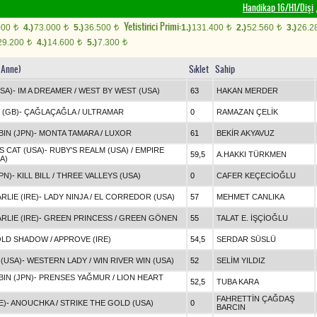
Handikap 16/H1/Dişi
,
Yetistirici Primi:
000
4.)
73.000
5.)
36.500
1.)
131.400
2.)
52.560
3.)
26.2
t
t
t
t
t
29.200
4.)
14.600
5.)
7.300
t
t
t
- Anne)
Sıklet
Sahip
SA)
-
IM A DREAMER
/
WEST BY WEST (USA)
63
HAKAN MERDER
 (GB)
-
ÇAĞLAÇAĞLA
/
ULTRAMAR
0
RAMAZAN ÇELİK
IN (JPN)
-
MONTA TAMARA
/
LUXOR
61
BEKİR AKYAVUZ
 CAT (USA)
-
RUBY'S REALM (USA)
/
EMPIRE
59,5
A.HAKKI TÜRKMEN
A)
PN)
-
KILL BILL
/
THREE VALLEYS (USA)
0
CAFER KEÇECİOĞLU
LIE (IRE)
-
LADY NINJA
/
EL CORREDOR (USA)
57
MEHMET CANLIKA
LIE (IRE)
-
GREEN PRINCESS
/
GREEN GÖNEN
55
TALAT E. İŞÇİOĞLU
OLD SHADOW
/
APPROVE (IRE)
54,5
SERDAR SÜSLÜ
 (USA)
-
WESTERN LADY
/
WIN RIVER WIN (USA)
52
SELİM YILDIZ
IN (JPN)
-
PRENSES YAĞMUR
/
LION HEART
52,5
TUBA KARA
FAHRETTİN ÇAĞDAŞ
E)
-
ANOUCHKA
/
STRIKE THE GOLD (USA)
0
BARCIN