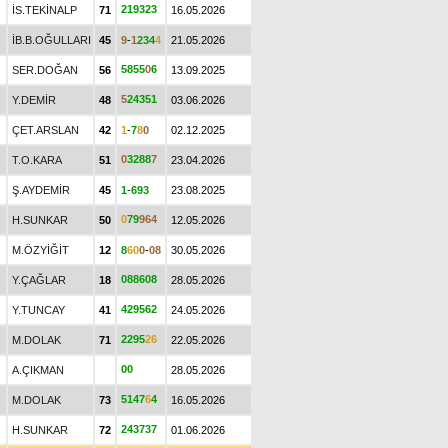
2
1
9
3
2
3
İS.TEKİNALP
71
16.05.2026
İB.B.OĞULLARI
45
9
-
1
2
3
4
4
21.05.2026
5
8
5
5
0
6
SER.DOĞAN
56
13.09.2025
5
2
4
3
5
1
Y.DEMİR
48
03.06.2026
ÇET.ARSLAN
42
1
-
7
8
0
02.12.2025
0
3
2
8
8
7
T.O.KARA
51
23.04.2026
Ş.AYDEMİR
45
1
-
6
9
3
23.08.2025
0
7
9
9
6
4
H.SUNKAR
50
12.05.2026
M.ÖZYİĞİT
12
8
6
0
0
-
0
8
30.05.2026
0
8
8
6
0
8
Y.ÇAĞLAR
18
28.05.2026
4
2
9
5
6
2
Y.TUNCAY
41
24.05.2026
2
2
9
5
2
6
M.DOLAK
71
22.05.2026
0
0
A.ÇIKMAN
28.05.2026
5
1
4
7
6
4
M.DOLAK
73
16.05.2026
2
4
3
7
3
7
H.SUNKAR
72
01.06.2026