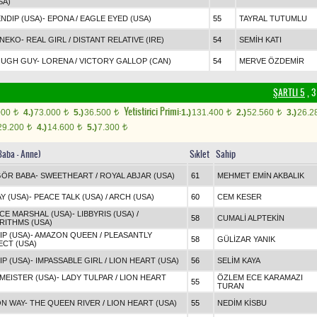
SA)
NDIP (USA)
-
EPONA
/
EAGLE EYED (USA)
55
TAYRAL TUTUMLU
NEKO
-
REAL GIRL
/
DISTANT RELATIVE (IRE)
54
SEMİH KATI
UGH GUY
-
LORENA
/
VICTORY GALLOP (CAN)
54
MERVE ÖZDEMİR
ŞARTLI 5
, 3
Yetistirici Primi:
000
4.)
73.000
5.)
36.500
1.)
131.400
2.)
52.560
3.)
26.2
t
t
t
t
t
29.200
4.)
14.600
5.)
7.300
t
t
t
Baba - Anne)
Sıklet
Sahip
ÖR BABA
-
SWEETHEART
/
ROYAL ABJAR (USA)
61
MEHMET EMİN AKBALIK
Y (USA)
-
PEACE TALK (USA)
/
ARCH (USA)
60
CEM KESER
ICE MARSHAL (USA)
-
LIBBYRIS (USA)
/
58
CUMALİ ALPTEKİN
RITHMS (USA)
P (USA)
-
AMAZON QUEEN
/
PLEASANTLY
58
GÜLİZAR YANIK
ECT (USA)
P (USA)
-
IMPASSABLE GIRL
/
LION HEART (USA)
56
SELİM KAYA
MEISTER (USA)
-
LADY TULPAR
/
LION HEART
ÖZLEM ECE KARAMAZI
55
TURAN
ON WAY
-
THE QUEEN RIVER
/
LION HEART (USA)
55
NEDİM KİSBU