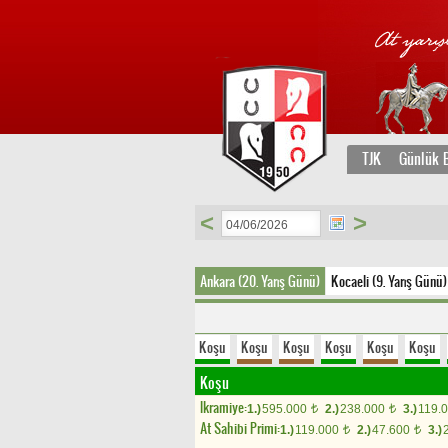
TJK
Günlük B
<
>
Ankara (20. Yarış Günü)
Kocaeli (9. Yarış Günü)
Koşu
Koşu
Koşu
Koşu
Koşu
Koşu
Koşu
Ikramiye:
1.)
595.000
2.)
238.000
3.)
119.
t
t
At Sahibi Primi:
1.)
119.000
2.)
47.600
3.)
t
t