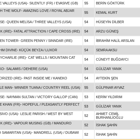
 VALLEYS (USA)
-
SILENTLY (FR)
/
EVASIVE (GB)
55
BERİN GÖKTÜRK
H THE WOLF
-
AMAZING LOVE
/
ROYAL ABJAR
55
KEMAL KURT
SSE
-
QUEEN MELİSA
/
THREE VALLEYS (USA)
54
HÜSEYİN DİLBER
 (IRE)
-
FATAL ATTRACTION
/
CAPE CROSS (IRE)
54
ARZU GÜNEŞ
EN TOWER
-
GREEN PENNY
/
SINNDAR (IRE)
54
İBRAHİM HALİL ARSLAN
HM DIVINE
-
KÜÇÜK BEYZA
/
LUXOR
54
SEMRA AKSU
CHARLIE (IRE)
-
CAT WELLS
/
MOUNTAIN CAT
54
CÜNEYT BUĞDAYCI
KO
-
SALAMIS
/
DEHERE (USA)
54
GÜLİZAR YANIK
RIZED (IRE)
-
PAST INSIDE ME
/
KANEKO
54
AYTEKİN ŞEN
LE MAN
-
WINNER TUANA
/
COUNTRY REEL (USA)
55
GÜLPINAR AYVAZ
SSE
-
NAYMAN SULTAN
/
VICTORY GALLOP (CAN)
53
KERİM YILDIRIM
E KHAN (FR)
-
HOPEFUL
/
PLEASANTLY PERFECT
53
GÜLİZAR YANIK
SIVO (USA)
-
LESLIE PARISH
/
WEST BY WEST
AHMET CEMİL
52
BURHANLIOĞLU
 (IRE)
-
VAPOUR MUSING (GB)
/
MANDURO
52
İSHAK ŞAHİN
 SAMARITAN (USA)
-
MANDRELL (USA)
/
DUBAWI
52
İSHAK ŞAHİN