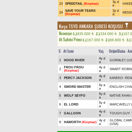
3y d
23
SPEEDTAIL
(Koşmaz)
HAKE
e
SAVE YOUR TEARS
3y d
24
MENDI
(Koşmaz)
d
Koşu
TSYD ANKARA ŞUBESİ KOŞUSU
Ikramiye:
1.)
835.000
2.)
334.000
3.)
167.
t
t
At Sahibi Primi:
1.)
167.000
2.)
66.800
3.)
t
t
S
At İsmi
Yaş
Orijin(Baba - An
4y d
1
HOOD RIVER
GORMLEY (US
a
FROU FROU
4y d
2
SMART ROBIN
(Koşmaz)
a
4y d
3
PERCY JACKSON
KANEKO
-
REA
a
6y a
4
SWORD MASTER
ENGLISH CHA
a
5y d
5
WOLF SEYFO
NATIVE KHAN 
a
5y d
6
EL LORD
MARCAVELLY 
a
4y d
7
GALLOON
TOUGH GUY
-
a
4y d
GLOBAL CAMP
8
HAWORTH
(Koşmaz)
a
(USA)