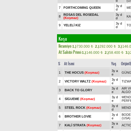
d
(U
3y d
7
FORTHCOMING QUEEN
ME
d
ROSAS DEL ROSEDAL
3y d
8
KA
(Koşmaz)
d
3y d
9
YELELİ KIZ
TO
d
Koşu
Ikramiye:
1.)
730.000
2.)
292.000
3.)
146.
t
t
At Sahibi Primi:
1.)
146.000
2.)
58.400
3.)
t
t
S
At İsmi
Yaş
Orijin(
3y a
1
THE HOCUS
(Koşmaz)
GÜNG
e
3y d
2
VICTORY WALTZ
(Koşmaz)
TIZWA
e
3y d
AIR V
3
BACK TO GLORY
e
ALGO
3y d
MENDI
4
SİGUEME
(Koşmaz)
e
PERF
3y d
5
STEEL ROCK
(Koşmaz)
MENDI
d
3y d
BODE
6
BROTHER LOVIE
e
(USA)
3y a
7
KALİ STRATA
(Koşmaz)
ACTI
e