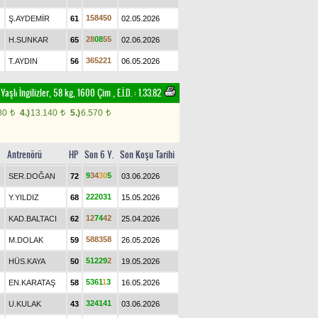
1
5
8
4
5
0
Ş.AYDEMİR
61
02.05.2026
2
8
0
8
5
5
H.SUNKAR
65
02.06.2026
3
6
5
2
2
1
T.AYDIN
56
06.05.2026
 Yaşlı İngilizler, 58 kg, 1600 Çim
,
E.İ.D. :
1.33.82
80
4.)
13.140
5.)
6.570
t
t
t
Antrenörü
HP
Son 6 Y.
Son Koşu Tarihi
9
3
4
3
0
5
SER.DOĞAN
72
03.06.2026
2
2
2
0
3
1
Y.YILDIZ
68
15.05.2026
1
2
7
4
4
2
KAD.BALTACI
62
25.04.2026
5
8
8
3
5
8
M.DOLAK
59
26.05.2026
5
1
2
2
9
2
HÜS.KAYA
50
19.05.2026
5
3
6
1
1
3
EN.KARATAŞ
58
16.05.2026
3
2
4
1
4
1
U.KULAK
43
03.06.2026