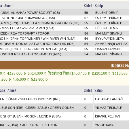
ba - Anne)
Sıklet
Sahip
(USA)
-
AL MAHA
/
POWERSCOURT (GB)
59
BÜLENT DEMİR
-
STRONG GIRL
/
OKAWANGO (USA)
57
ÖZLEM TEKİNALP
ARES (JPN)
-
TEXAS TEA
/
COMMON GROUNDS (GB)
55
ÖZLEM TEKİNALP
-
MISS ECEM
/
WIN RIVER WIN (USA)
55
BÜLENT DEMİR
ZED (IRE)
-
TOPDRAFT
/
TOPOR
54
MAHMUT SİNANLI
OBIN (JPN)
-
TOP WINNER
/
WIN RIVER WIN (USA)
54
EYYÜP AYDINLIKTA
OF DEATH
-
DONYA LASTVA
/
LILBOURNE LAD (IRE)
54
AHMET YEŞİLYAPRAK
OBIN (JPN)
-
LEZZAZ
/
MOUNTAIN CAT (USA)
55
OSMAN TANMAN
-
WONDER SEA
/
FAST 'N' FAMOUS (AUS)
54
MAHMUT SİNANLI
Handikap 14
Yetistirici Primi:
00
4.)
28.000
5.)
14.000
1.)
50.400
2.)
20.160
3.)
10.080
t
t
t
t
t
1.200
4.)
5.600
5.)
2.800
t
t
t
Baba - Anne)
Sıklet
Sahip
ER
-
SÖNMEZSULTAN
/
BOSPORUS (IRE)
0
HASAN ASLANDAĞ
IBLE SON (IRE)
-
GREEN SABLE
/
GREEN GÖNEN
0
YILMAZ TEKİNALP
E SHOT (USA)
-
IMOGEN
/
MENDIP (USA)
0
İSRAFİL FELHAN
ATES (USA)
-
SADE ZARAFET
/
LUXOR
0
YAKUP KAYA