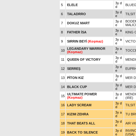
3y d
5
ELELE
BLUEG
d
3y d
6
TALADRRO
TILSIT
e
3y d
BODEM
7
DOKUZ MART
e
MALIC
3y a
8
FATHER İSA
KING 
e
3y a
9
SIRRIN BEYİ
(Koşmaz)
VICTOI
e
LEGANDARY WARRIOR
3y a
10
TOCCE
(Koşmaz)
e
3y d
11
QUEEN OF VICTORY
MENDI
d
3y d
12
SERREŞ
EUPRH
e
3y d
13
PİTON KIZ
MER D
d
3y d
14
BLACK CUP
MER D
d
ULTIMATE POWER
3y d
MENDI
15
(Koşmaz)
d
(IRE)
3y d
16
LADY SCREAM
TILSIT
d
3y a
17
KIZIM ZEHRA
TU BR
d
3y d
18
THAT BEATS ALL
AIR V
e
3y d
INVINC
19
BACK TO SILENCE
e
(USA)