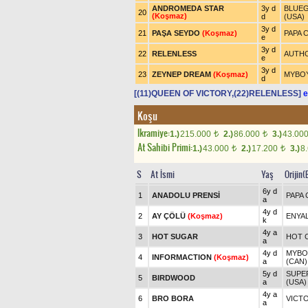
ANDROMEDA STAR
3y d
BLUEG
20
(Koşmaz)
d
(USA)
3y d
21
PAŞA SEYDO
(Koşmaz)
PAPA 
e
3y d
22
RELENLESS
AUTHO
e
3y d
23
ZEYNEP DREAM
(Koşmaz)
MYBOY
d
[(11)QUEEN OF VICTORY,(22)RELENLESS]
e
Koşu
Ikramiye:
1.)
215.000
2.)
86.000
3.)
43.00
t
t
At Sahibi Primi:
1.)
43.000
2.)
17.200
3.)
8
t
t
S
At İsmi
Yaş
Orijin(
6y d
1
ANADOLU PRENSİ
PAPA 
a
4y d
2
AY ÇÖLÜ
(Koşmaz)
ENYA
k
4y a
3
HOT SUGAR
HOT 
a
4y d
MYBOY
4
INFORMACTION
(Koşmaz)
a
(CAN)
5y d
SUPER
5
BIRDWOOD
a
(USA)
4y a
6
BRO BORA
VICTO
a