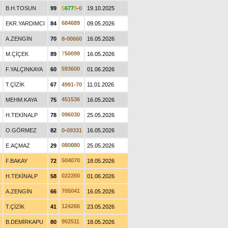
B.H.TOSUN
99
5
6
7
7
9
-
0
19.10.2025
6
8
4
6
8
9
EKR.YARDIMCI
84
09.05.2026
A.ZENGİN
70
8
-
0
0
6
6
0
16.05.2026
7
5
0
0
9
9
M.ÇİÇEK
89
16.05.2026
5
9
3
6
0
0
F.YALÇINKAYA
60
01.06.2026
T.ÇİZİK
67
4
9
9
1
-
7
0
11.01.2026
4
5
1
5
3
6
MEHM.KAYA
75
16.05.2026
0
9
6
0
3
0
H.TEKİNALP
78
25.05.2026
O.GÖRMEZ
82
0
-
0
9
3
3
1
16.05.2026
0
8
0
0
8
0
E.AÇMAZ
29
25.05.2026
5
0
4
0
7
0
F.BAKAY
72
18.05.2026
0
2
2
2
6
0
H.TEKİNALP
58
01.06.2026
7
0
5
0
4
1
A.ZENGİN
66
16.05.2026
1
2
4
2
6
6
T.ÇİZİK
41
23.05.2026
9
0
2
5
1
1
B.DEMİRKAPU
80
18.05.2026