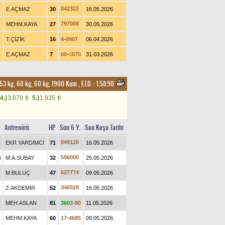
0
4
2
3
2
2
E.AÇMAZ
30
16.05.2026
7
9
7
0
0
8
MEHM.KAYA
27
30.05.2026
T.ÇİZİK
16
4
-
0
9
0
7
06.04.2026
E.AÇMAZ
7
0
0
-
8
0
7
0
31.03.2026
r, 53 kg, 60 kg, 60 kg, 1900 Kum
,
E.İ.D. :
1.58.90
4.)
3.870
5.)
1.935
t
t
Antrenörü
HP
Son 6 Y.
Son Koşu Tarihi
8
4
9
1
2
0
EKR.YARDIMCI
71
16.05.2026
5
9
6
0
0
0
Ş
M.A.SUBAY
32
25.05.2026
6
2
7
7
7
4
M.BULUÇ
47
09.05.2026
3
4
6
9
2
8
Z.AKDEMİR
52
16.05.2026
MEH.ASLAN
81
3
6
0
3
-
8
0
11.05.2026
MEHM.KAYA
60
1
7
-
4
6
8
5
09.05.2026