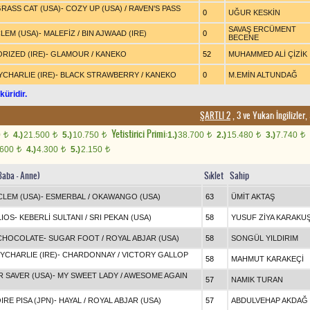
RASS CAT (USA)
-
COZY UP (USA)
/
RAVEN'S PASS
0
UĞUR KESKİN
SAVAŞ ERCÜMENT
CLEM (USA)
-
MALEFİZ
/
BIN AJWAAD (IRE)
0
BECENE
RIZED (IRE)
-
GLAMOUR
/
KANEKO
52
MUHAMMED ALİ ÇİZİK
CHARLIE (IRE)
-
BLACK STRAWBERRY
/
KANEKO
0
M.EMİN ALTUNDAĞ
küridir.
ŞARTLI 2
, 3 ve Yukarı İngilizle
Yetistirici Primi:
0
4.)
21.500
5.)
10.750
1.)
38.700
2.)
15.480
3.)
7.740
t
t
t
t
t
t
.600
4.)
4.300
5.)
2.150
t
t
t
Baba - Anne)
Sıklet
Sahip
CLEM (USA)
-
ESMERBAL
/
OKAWANGO (USA)
63
ÜMİT AKTAŞ
LIOS
-
KEBERLİ SULTANI
/
SRI PEKAN (USA)
58
YUSUF ZİYA KARAKU
CHOCOLATE
-
SUGAR FOOT
/
ROYAL ABJAR (USA)
58
SONGÜL YILDIRIM
CHARLIE (IRE)
-
CHARDONNAY
/
VICTORY GALLOP
58
MAHMUT KARAKEÇİ
 SAVER (USA)
-
MY SWEET LADY
/
AWESOME AGAIN
57
NAMIK TURAN
IRE PISA (JPN)
-
HAYAL
/
ROYAL ABJAR (USA)
57
ABDULVEHAP AKDAĞ