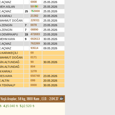
0
0
0
8
E.AÇMAZ
25.05.2026
5
0
9
9
8
MEH.ASLAN
25.05.2026
7
5
3
0
0
0
E.AÇMAZ
25
25.05.2026
2
1
3
8
2
M.KARALI
20.05.2026
2
2
9
3
1
1
MAHMUT DOĞAN
25.05.2026
0
0
7
8
A.ZENGİN
7
23.05.2026
0
8
8
9
0
A.ZENGİN
7
25.05.2026
4
7
2
6
9
3
B.DEMİRKAPU
15
23.05.2026
0
0
2
6
1
3
MEHM.KAYA
9
30.05.2026
7
6
2
2
6
9
E.AÇMAZ
30.05.2026
9
3
5
1
4
E.AÇMAZ
09.05.2026
0
0
S.KARAKEÇİLİ
0
1
7
1
MAHMUT DOĞAN
9
0
SİN.ALTUNDAĞ
30.05.2026
8
0
4
SİN.ALTUNDAĞ
1
2
7
8
M.KARALI
6
5
6
7
4
8
RES.KAYA
23.05.2026
0
9
9
E.ALTIN
20.05.2026
0
0
0
0
H.TEKİNALP
30.05.2026
 Yaşlı Araplar, 58 kg, 1800 Kum
,
E.İ.D. :
2.04.37
4.)
5.040
5.)
2.520
t
t
t