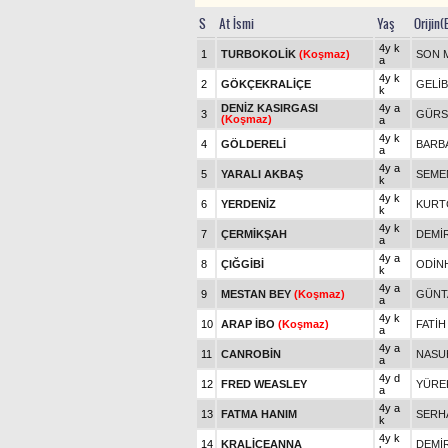
S
At İsmi
Yaş
Orijin(
4y k
1
TURBOKOLİK
(Koşmaz)
SON 
a
4y k
2
GÖKÇEKRALİÇE
GELİ
k
DENİZ KASIRGASI
4y a
3
GÜRS
(Koşmaz)
a
4y k
4
GÖLDERELİ
BARB
a
4y a
5
YARALI AKBAŞ
SEME
k
4y k
6
YERDENİZ
KURT
k
4y k
7
ÇERMİKŞAH
DEMİ
a
4y a
8
ÇIĞGİBİ
ODİN
k
4y a
9
MESTAN BEY
(Koşmaz)
GÜNT
a
4y k
10
ARAP İBO
(Koşmaz)
FATİH
a
4y a
11
CANROBİN
NASU
a
4y d
12
FRED WEASLEY
YÜRE
a
4y a
13
FATMA HANIM
SERH
k
4y k
14
KRALİÇEANNA
DEMİ