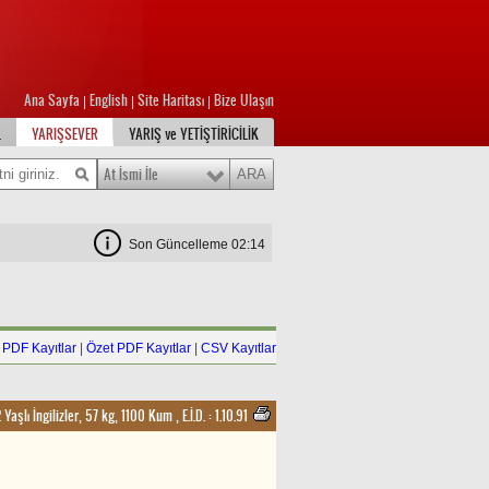
Ana Sayfa
English
Site Haritası
Bize Ulaşın
|
|
|
L
YARIŞSEVER
YARIŞ ve YETİŞTİRİCİLİK
At İsmi İle
Son Güncelleme 02:14
PDF Kayıtlar
|
Özet PDF Kayıtlar
|
CSV Kayıtlar
2 Yaşlı İngilizler, 57 kg, 1100 Kum
,
E.İ.D. :
1.10.91