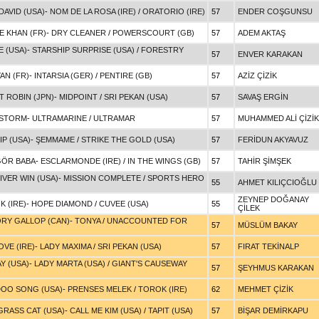
DAVID (USA)
-
NOM DE LA ROSA (IRE)
/
ORATORIO (IRE)
57
ENDER COŞGUNSU
E KHAN (FR)
-
DRY CLEANER
/
POWERSCOURT (GB)
57
ADEM AKTAŞ
 (USA)
-
STARSHIP SURPRISE (USA)
/
FORESTRY
57
ENVER KARAKAN
AN (FR)
-
INTARSIA (GER)
/
PENTIRE (GB)
57
AZİZ ÇİZİK
 ROBIN (JPN)
-
MIDPOINT
/
SRI PEKAN (USA)
57
SAVAŞ ERGİN
STORM
-
ULTRAMARINE
/
ULTRAMAR
57
MUHAMMED ALİ ÇİZİK
P (USA)
-
ŞEMMAME
/
STRIKE THE GOLD (USA)
57
FERİDUN AKYAVUZ
ÖR BABA
-
ESCLARMONDE (IRE)
/
IN THE WINGS (GB)
57
TAHİR ŞİMŞEK
IVER WIN (USA)
-
MISSION COMPLETE
/
SPORTS HERO
55
AHMET KILIÇCIOĞLU
ZEYNEP DOĞANAY
 (IRE)
-
HOPE DIAMOND
/
CUVEE (USA)
55
ÇİLEK
ORY GALLOP (CAN)
-
TONYA
/
UNACCOUNTED FOR
57
MÜSLÜM BAKAY
VE (IRE)
-
LADY MAXIMA
/
SRI PEKAN (USA)
57
FIRAT TEKİNALP
Y (USA)
-
LADY MARTA (USA)
/
GIANT'S CAUSEWAY
57
ŞEYHMUS KARAKAN
OO SONG (USA)
-
PRENSES MELEK
/
TOROK (IRE)
62
MEHMET ÇİZİK
GRASS CAT (USA)
-
CALL ME KIM (USA)
/
TAPIT (USA)
57
BİŞAR DEMİRKAPU