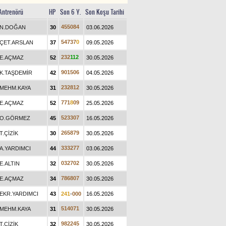
Antrenörü
HP
Son 6 Y.
Son Koşu Tarihi
4
5
5
0
8
4
N.DOĞAN
30
03.06.2026
5
4
7
3
7
0
ÇET.ARSLAN
37
09.05.2026
2
3
2
1
1
2
E.AÇMAZ
52
30.05.2026
9
0
1
5
0
6
K.TAŞDEMİR
42
04.05.2026
2
3
2
8
1
2
MEHM.KAYA
31
30.05.2026
7
7
1
8
0
9
E.AÇMAZ
52
25.05.2026
5
2
3
3
0
7
O.GÖRMEZ
45
16.05.2026
2
6
5
8
7
9
T.ÇİZİK
30
30.05.2026
3
3
3
2
7
7
A.YARDIMCI
44
03.06.2026
0
3
2
7
0
2
E.ALTIN
32
30.05.2026
7
8
6
8
0
7
E.AÇMAZ
34
30.05.2026
EKR.YARDIMCI
43
2
4
1
-
0
0
0
16.05.2026
5
1
4
0
7
1
MEHM.KAYA
31
30.05.2026
9
8
2
2
4
5
T.ÇİZİK
32
30.05.2026