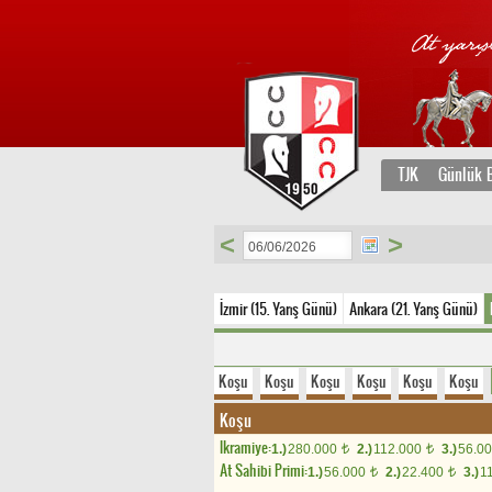
TJK
Günlük B
<
>
İzmir (15. Yarış Günü)
Ankara (21. Yarış Günü)
Koşu
Koşu
Koşu
Koşu
Koşu
Koşu
Koşu
Ikramiye:
1.)
280.000
2.)
112.000
3.)
56.0
t
t
At Sahibi Primi:
1.)
56.000
2.)
22.400
3.)
1
t
t