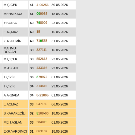
M.ÇİÇEK
41
4
-
0
6
2
5
6
30.05.2026
0
0
9
0
8
8
MEHM.KAYA
41
18.05.2026
7
9
8
0
0
9
Y.BAYSAL
40
23.05.2026
1
5
E.AÇMAZ
40
16.05.2026
7
1
0
5
5
5
Z.AKDEMİR
40
31.05.2026
MAHMUT
3
2
7
1
1
1
39
16.05.2026
DOĞAN
5
5
2
6
1
3
M.ÇİÇEK
39
23.05.2026
4
3
3
3
1
6
M.ASLAN
38
23.05.2026
8
7
9
9
7
2
T.ÇİZİK
36
01.06.2026
3
1
4
4
1
6
T.ÇİZİK
34
23.05.2026
A.AKBABA
34
8
-
2
1
0
0
5
01.06.2026
5
4
7
1
8
5
E.AÇMAZ
33
06.05.2026
S.KARAKEÇİLİ
32
5
1
0
8
-
0
0
18.05.2026
3
8
4
0
1
5
MEH.ASLAN
33
01.06.2026
6
6
3
1
8
7
EKR.YARDIMCI
31
18.05.2026