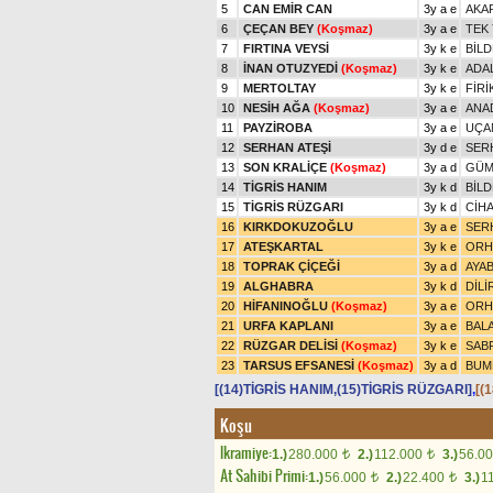
5
CAN EMİR CAN
3y a e
AKA
6
ÇEÇAN BEY
(Koşmaz)
3y a e
TEK
7
FIRTINA VEYSİ
3y k e
BİL
8
İNAN OTUZYEDİ
(Koşmaz)
3y k e
ADA
9
MERTOLTAY
3y k e
FİRİ
10
NESİH AĞA
(Koşmaz)
3y a e
ANA
11
PAYZİROBA
3y a e
UÇA
12
SERHAN ATEŞİ
3y d e
SER
13
SON KRALİÇE
(Koşmaz)
3y a d
GÜM
14
TİGRİS HANIM
3y k d
BİL
15
TİGRİS RÜZGARI
3y k d
CİH
16
KIRKDOKUZOĞLU
3y a e
SER
17
ATEŞKARTAL
3y k e
ORH
18
TOPRAK ÇİÇEĞİ
3y a d
AYA
19
ALGHABRA
3y k d
DİLİ
20
HİFANINOĞLU
(Koşmaz)
3y a e
ORH
21
URFA KAPLANI
3y a e
BAL
22
RÜZGAR DELİSİ
(Koşmaz)
3y k e
SABR
23
TARSUS EFSANESİ
(Koşmaz)
3y a d
BUM
[(14)TİGRİS HANIM,(15)TİGRİS RÜZGARI]
,
[(
Koşu
Ikramiye:
1.)
280.000
2.)
112.000
3.)
56.0
t
t
At Sahibi Primi:
1.)
56.000
2.)
22.400
3.)
1
t
t