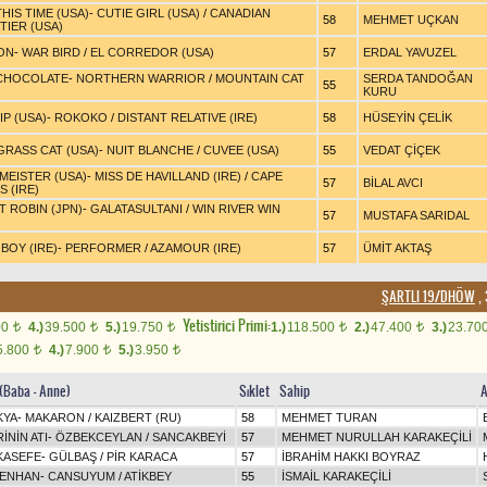
HIS TIME (USA)
-
CUTIE GIRL (USA)
/
CANADIAN
58
MEHMET UÇKAN
TIER (USA)
ON
-
WAR BIRD
/
EL CORREDOR (USA)
57
ERDAL YAVUZEL
CHOCOLATE
-
NORTHERN WARRIOR
/
MOUNTAIN CAT
SERDA TANDOĞAN
55
KURU
P (USA)
-
ROKOKO
/
DISTANT RELATIVE (IRE)
58
HÜSEYİN ÇELİK
GRASS CAT (USA)
-
NUIT BLANCHE
/
CUVEE (USA)
55
VEDAT ÇİÇEK
MEISTER (USA)
-
MISS DE HAVILLAND (IRE)
/
CAPE
57
BİLAL AVCI
 (IRE)
 ROBIN (JPN)
-
GALATASULTANI
/
WIN RIVER WIN
57
MUSTAFA SARIDAL
BOY (IRE)
-
PERFORMER
/
AZAMOUR (IRE)
57
ÜMİT AKTAŞ
ŞARTLI 19/DHÖW
, 
Yetistirici Primi:
00
4.)
39.500
5.)
19.750
1.)
118.500
2.)
47.400
3.)
23.70
t
t
t
t
t
5.800
4.)
7.900
5.)
3.950
t
t
t
n(Baba - Anne)
Sıklet
Sahip
A
KYA
-
MAKARON
/
KAIZBERT (RU)
58
MEHMET TURAN
İNİN ATI
-
ÖZBEKCEYLAN
/
SANCAKBEYİ
57
MEHMET NURULLAH KARAKEÇİLİ
KASEFE
-
GÜLBAŞ
/
PİR KARACA
57
İBRAHİM HAKKI BOYRAZ
DENHAN
-
CANSUYUM
/
ATİKBEY
55
İSMAİL KARAKEÇİLİ