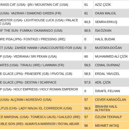
RASS CAT (USA)
-
ŞİN
/
MOUNTAIN CAT (USA)
61
AZİZ ÇİZİK
 (USA)
-
VAZIRAH
/
DIAMOND GREEN (FR)
61
OKAN MALGİL
EISTER (USA)
-
LIGHTHOUSE LUCK (USA)
/
PALACE
60,5
SEMRA ERKUŞ
E (USA)
OF THE SUN
-
FUMIKA
/
OKAWANGO (USA)
60,5
İSA ÖZKAN
RE PISA (JPN)
-
FONTKIZI
/
PRESSING (IRE)
0
HALİL BUDAK
T (USA)
-
ZAHİDE HANIM
/
UNACCOUNTED FOR (USA)
0
MUSTAFA DOĞAN
P (USA)
-
VEDRANA
/
SRI PEKAN (USA)
60
MUHAMMED ALİ ÇİZİK
ATES (USA)
-
TIRAULI (IRE)
/
LAWMAN (FR)
59,5
CEMAL DURMAZ
E GLACE (JPN)
-
PRAESEPE (GB)
/
PIVOTAL (GB)
58,5
ERDAL YAVUZEL
E GLACE (JPN)
-
DESTAN
/
SCARFACE
57,5
ADİL ÇİZİK
P (USA)
-
HOLY EMPRESS
/
HOLY ROMAN EMPEROR
0
İSRAFİL FELHAN
 (USA)
-
ALÇİNİM
/
AGRESIVO (USA)
57
CEVER KARAOĞLAN
İBRAHİM HALİL
UTUS (CHI)
-
LADY NINJA
/
EL CORREDOR (USA)
56,5
ALTINTEN
ICE MARSHAL (USA)
-
TOMESCU (AUS)
/
GALILEO (IRE)
57
ÖZLEM TEKİNALP
IBLE SON (IRE)
-
ALWAYS A WARRIOR
/
ROYAL ABJAR
56
MEHMET AKTAŞ