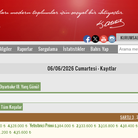
KURUMSA
ilgiler
Raporlar
Sorgulama
İstatistikler
Bahis Yap
06/06/2026 Cumartesi - Kayıtlar
Diyarbakır (8. Yarış Günü)
Tüm Koşular
ŞARTLI 3
, 
Yetistirici Primi:
00
4.)
28.000
1.)
84.000
2.)
33.600
3.)
16.800
4.)
8.400
t
t
t
t
t
t
1.200
4.)
5.600
t
t