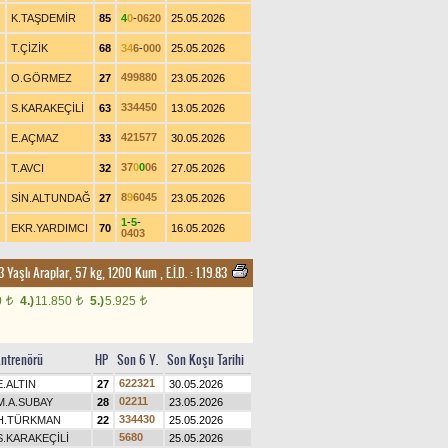
K.TAŞDEMİR
85
4
0
-
0
6
2
0
25.05.2026
T.ÇİZİK
68
3
4
6
-
0
0
0
25.05.2026
4
9
9
8
8
0
O.GÖRMEZ
27
23.05.2026
3
3
4
4
5
0
S.KARAKEÇİLİ
63
13.05.2026
4
2
1
5
7
7
E.AÇMAZ
33
30.05.2026
3
7
0
0
0
6
T.AVCI
32
27.05.2026
8
9
6
0
4
5
SİN.ALTUNDAĞ
27
23.05.2026
1
-
5
-
EKR.YARDIMCI
70
16.05.2026
0
4
0
3
3 Yaşlı Araplar, 57 kg, 1200 Kum
,
E.İ.D. :
1.19.83
0
4.)
11.850
5.)
5.925
t
t
t
ntrenörü
HP
Son 6 Y.
Son Koşu Tarihi
6
2
2
3
2
1
E.ALTIN
27
30.05.2026
0
2
2
1
1
M.A.SUBAY
28
23.05.2026
3
3
4
4
3
0
H.TÜRKMAN
22
25.05.2026
5
6
8
0
S.KARAKEÇİLİ
25.05.2026