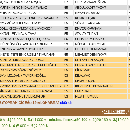
RÇAY
-
TOŞURABLA
/
TOŞUR
57
CEVER KARAOĞLAN
 YÜREK
-
HIRÇIN DALGA
/
YALAZ
55
ABDULKADİR YAZAR
DENHAN
-
SONGÜZ
/
CAŞ
55
NEŞET AKYAVUZ
LETLİKASIRGA
-
ŞEHBALKIZ
/
YAŞARCIK
55
KEMAL UÇAK
KYA
-
RÜYA SULTAN
/
TURBO
55
YÜKSEL ARSLAN
DOLU ATEŞİ
-
AMCA KIZI
/
AMCABEY
55
ENVER KARAKAN
NKRAL
-
ELVİNA
/
ALTAHA
55
ATALAY TURAN
HANTAY
-
ROZA ATEŞİ
/
ATEŞTOPU
56
SELİM DEMİRKAPU
BÜRGÜMBÜR
-
ASLIATLI
/
OKANER
53
NÜSRET CANPOLAT
DENHAN
-
FERAYE
/
DON JUAN
54
MEHMET DEMİRKAPI
ANEFE
-
TERKEN GÜZELİ
/
TİMURHAN
55
MEHMET DEMİRKAPI
HANTAY
-
KIRKDOKUZ
/
TOŞUR
55
KUTBETTİN SAÇAN
UNKAAN
-
GAKKOŞKIZ
/
TEKELİOĞLU
55
FERAT CANPOLATLI
BAKAN
-
ARMAĞAN
/
ŞÖVALYE
55
BİLAL AVCI
RAN
-
MELDAN
/
TAMERİNOĞLU
53
BİLAL AVCI
UNKAAN
-
HİFACAN
/
GADDAR
55
KEMAL UÇAK
ALAYKA
-
BAHAR YAĞMURU
/
SERDARBEY
57
İBRAHİM H. BEYAZŞAHİN
İNİN ATI
-
AYSİMAKIZ
/
PİR KARACA
55
EMİR KATI
BAİ
-
AYLİSCAN
/
HABERBATUR
53
REŞİT TUMBUL
18)TOPRAK ÇİÇEĞİ,(19)ALGHABRA]
eküridir.
ŞARTLI 3/DHÖW
, 4
Yetistirici Primi:
00
4.)
28.000
5.)
14.000
1.)
50.400
2.)
20.160
3.)
10.080
t
t
t
t
t
1.200
4.)
5.600
5.)
2.800
t
t
t