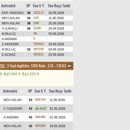
Antrenörü
HP
Son 6 Y.
Son Koşu Tarihi
1
2
1
1
2
2
EKR.YARDIMCI
36
25.05.2026
1
2
4
MEH.ASLAN
34
11.05.2026
1
2
6
MEH.ASLAN
38
25.05.2026
1
1
2
5
3
H.ÇARIKÇI
36
25.04.2026
4
5
M.BULUÇ
03.06.2026
0
A.AKBABA
7
3
2
4
2
1
Z.AKDEMİR
23.05.2026
3
6
7
1
5
5
M.BULUÇ
32
03.06.2026
4
5
3
2
1
1
E.AÇMAZ
23.05.2026
/H3
, 3 Yaşlı İngilizler, 1200 Kum
,
E.İ.D. :
1.10.63
4.)
5.040
5.)
2.520
t
t
t
Antrenörü
HP
Son 6 Y.
Son Koşu Tarihi
5
6
5
7
4
4
MEH.ASLAN
43
11.05.2026
K.TAŞDEMİR
43
2
6
-
8
0
3
7
31.05.2026
3
5
0
3
8
0
A.AKBABA
43
01.06.2026
4
6
3
2
8
0
MEH.ASLAN
42
18.05.2026