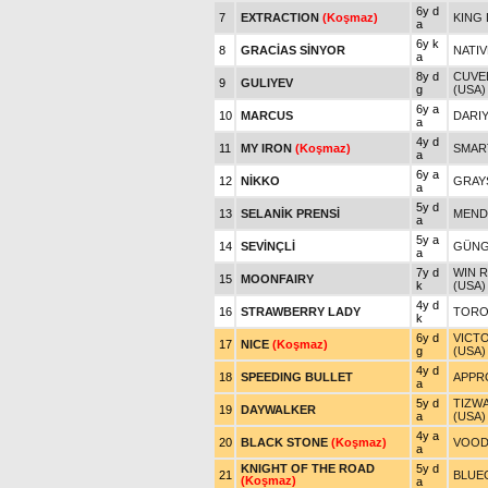
6y d
7
EXTRACTION
(Koşmaz)
KING 
a
6y k
8
GRACİAS SİNYOR
NATIV
a
8y d
CUVEE
9
GULIYEV
g
(USA)
6y a
10
MARCUS
DARIY
a
4y d
11
MY IRON
(Koşmaz)
SMART
a
6y a
12
NİKKO
GRAY
a
5y d
13
SELANİK PRENSİ
MENDI
a
5y a
14
SEVİNÇLİ
GÜNG
a
7y d
WIN R
15
MOONFAIRY
k
(USA)
4y d
16
STRAWBERRY LADY
TOROK
k
6y d
VICT
17
NICE
(Koşmaz)
g
(USA)
4y d
18
SPEEDING BULLET
APPRO
a
5y d
TIZWA
19
DAYWALKER
a
(USA)
4y a
20
BLACK STONE
(Koşmaz)
VOOD
a
KNIGHT OF THE ROAD
5y d
21
BLUE
(Koşmaz)
a