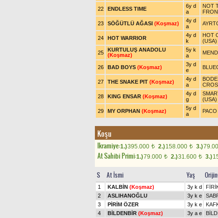
6y d
NOT T
22
ENDLESS TIME
a
FRON
4y d
23
SÖĞÜTLÜ AĞASI
(Koşmaz)
AYRT
a
4y d
HOT 
24
HOT WARRIOR
k
(USA)
KURTULUŞ ANADOLU
5y k
25
MENDI
(Koşmaz)
a
3y d
26
BAD BOYS
(Koşmaz)
BLUE
e
4y d
BODE
27
THE SNAKE PIT
(Koşmaz)
a
CROSS
4y d
SMART
28
KING ENSAR
(Koşmaz)
g
(USA)
5y d
29
MY ORPHAN
(Koşmaz)
PACO 
a
Koşu
Ikramiye:
1.)
395.000
2.)
158.000
3.)
79.0
t
t
At Sahibi Primi:
1.)
79.000
2.)
31.600
3.)
1
t
t
S
At İsmi
Yaş
Oriji
1
KALBİN
(Koşmaz)
3y k d
FİRİ
2
ASLIHANOĞLU
3y k e
SABR
3
PİRİM ÖZER
3y k e
KAF
4
BİLDENBİR
(Koşmaz)
3y a e
BİL