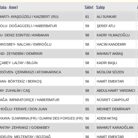
Baba - Anne)
Sıklet
Sahip
MARTI
-
AYAŞGÜZELİ
/
KAIZBERT (RU)
61
ALİ SUNKAR
BOLU
-
DOĞAGÜZELİ
/
HABERBATUR
59
ŞEREF ATLI
U
-
DENİZ ESİNTİSİ
/
AYABAKAN
58
KADİR YILMAZOĞLU
AROSBEY
-
NALCAN
/
EMİROĞLU
58
HACIM KANDEMİR
ND
-
ZEYNEBİM
/
DEMİRKIR
58
MAHMUT AKBAŞ
ÇABEY
-
LALTAY
/
BİLGİN
58
KADİR BAŞLI
RDÖVEN
-
ÇERMİKKIZI
/
ATOMKARINCA
56
MÜSLÜM SÖZEN
HAN
-
BÖRTEKİZ
/
BERKOŞ
56
HAMİT EMEKTAR
AY
-
ZUHALİM
/
CAŞ
58
ABDULHAMİT YARDIMCI
 AĞA
-
İMPARATORİÇE
/
HABERBATUR
55
NÜSRET CANPOLAT
HOĞLU
-
FERAYE
/
DON JUAN
55
MEHMET DEMİRKAPI
KKAYA
-
DJARMINA (FR)
/
DJARNI DES FORGES (FR)
56
ADEM AKTAŞ
ANTAY
-
ZEHRAKIZ
/
GOBAKBEY
56
MAHMUT KARAOĞLAN
RDELEN
-
MELTEMTAY
/
BOZDAĞ
56
HAMİT EMEKTAR