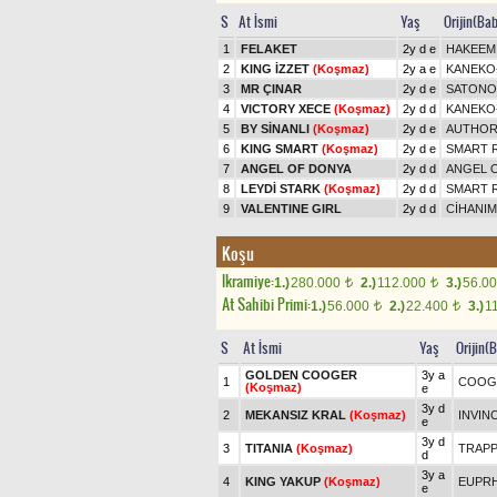
S
At İsmi
Yaş
Orijin(Ba
1
FELAKET
2y d e
HAKEEM 
2
KING İZZET
(Koşmaz)
2y a e
KANEKO
3
MR ÇINAR
2y d e
SATONO 
4
VICTORY XECE
(Koşmaz)
2y d d
KANEKO
5
BY SİNANLI
(Koşmaz)
2y d e
AUTHORI
6
KING SMART
(Koşmaz)
2y d e
SMART R
7
ANGEL OF DONYA
2y d d
ANGEL 
8
LEYDİ STARK
(Koşmaz)
2y d d
SMART R
9
VALENTINE GIRL
2y d d
CİHANIM
Koşu
Ikramiye:
1.)
280.000
2.)
112.000
3.)
56.0
t
t
At Sahibi Primi:
1.)
56.000
2.)
22.400
3.)
1
t
t
S
At İsmi
Yaş
Orijin(
GOLDEN COOGER
3y a
1
COOG
(Koşmaz)
e
3y d
2
MEKANSIZ KRAL
(Koşmaz)
INVINC
e
3y d
3
TITANIA
(Koşmaz)
TRAPP
d
3y a
4
KING YAKUP
(Koşmaz)
EUPRH
e