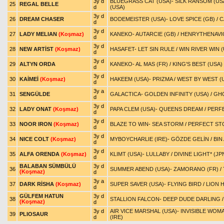
3y d
BLUEGRASS CAT (USA)
-
SILK RANSOM (US
25
REGAL BELLE
d
(USA)
3y d
26
DREAM CHASER
BODEMEISTER (USA)
-
LOVE SPICE (GB)
/
C
d
3y d
27
LADY MELIAN
(Koşmaz)
KANEKO
-
AUTARCIE (GB)
/
HENRYTHENAVI
d
3y d
28
NEW ARTİST
(Koşmaz)
HASAFET
-
LET SIN RULE
/
WIN RIVER WIN (
d
3y d
29
ALTYN ORDA
KANEKO
-
AL MAS (FR)
/
KING'S BEST (USA)
d
3y d
30
KAİMEİ
(Koşmaz)
HAKEEM (USA)
-
PRIZMA
/
WEST BY WEST (
d
3y a
31
SENGÜLDE
GALACTICA
-
GOLDEN INFINITY (USA)
/
GHO
d
3y d
32
LADY ONAT
(Koşmaz)
PAPA CLEM (USA)
-
QUEENS DREAM
/
PERF
d
3y d
33
NOOR IRON
(Koşmaz)
BLAZE TO WIN
-
SEA STORM
/
PERFECT S
d
3y d
34
NICE COLT
(Koşmaz)
MYBOYCHARLIE (IRE)
-
GÖZDE GELİN
/
BIN
d
3y d
35
ALFA ORENDA
(Koşmaz)
KLIMT (USA)
-
LULLABY
/
DIVINE LIGHT* (JP
d
BALABAN SÜMBÜLÜ
3y d
36
SUMMER ABEND (USA)
-
ZAMORANO (FR)
/
(Koşmaz)
d
3y a
37
DARK RİSHA
(Koşmaz)
SUPER SAVER (USA)
-
FLYING BIRD
/
LION 
d
GÜLFEM HATUN
3y d
38
STALLION FALCON
-
DEEP DUDE DARLING
(Koşmaz)
d
3y d
AIR VICE MARSHAL (USA)
-
INVISIBLE WOM
39
PLIOSAUR
d
(IRE)