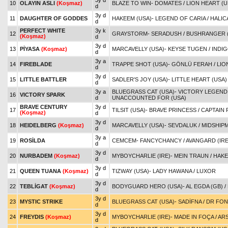
3y d
10
OLAYIN ASLI
(Koşmaz)
BLAZE TO WIN
-
DOMATES
/
LION HEART (U
d
3y d
11
DAUGHTER OF GODDES
HAKEEM (USA)
-
LEGEND OF CARIA
/
HALIC
d
PERFECT WHITE
3y k
12
GRAYSTORM
-
SERADUSH
/
BUSHRANGER (
(Koşmaz)
d
3y d
13
PİYASA
(Koşmaz)
MARCAVELLY (USA)
-
KEYSE TUGEN
/
INDIG
d
3y a
14
FIREBLADE
TRAPPE SHOT (USA)
-
GÖNLÜ FERAH
/
LIO
d
3y d
15
LITTLE BATTLER
SADLER'S JOY (USA)
-
LITTLE HEART (USA)
d
3y a
BLUEGRASS CAT (USA)
-
VICTORY LEGEND 
16
VICTORY SPARK
d
UNACCOUNTED FOR (USA)
BRAVE CENTURY
3y d
17
TILSIT (USA)
-
BRAVE PRINCESS
/
CAPTAIN 
(Koşmaz)
d
3y d
18
HEIDELBERG
(Koşmaz)
MARCAVELLY (USA)
-
SEVDALUK
/
MIDSHIPM
d
3y a
19
ROSİLDA
CEMCEM
-
FANCYCHANCY
/
AVANGARD (IRE
d
3y d
20
NURBADEM
(Koşmaz)
MYBOYCHARLIE (IRE)
-
MEIN TRAUN
/
HAKE
d
3y d
21
QUEEN TUANA
(Koşmaz)
TIZWAY (USA)
-
LADY HAWANA
/
LUXOR
d
3y d
22
TEBLİGAT
(Koşmaz)
BODYGUARD HERO (USA)
-
AL EGDA (GB)
/
d
3y d
23
MYSTIC STRIKE
BLUEGRASS CAT (USA)
-
SADİFNA
/
DR FON
d
3y d
24
FREYDIS
(Koşmaz)
MYBOYCHARLIE (IRE)
-
MADE IN FOÇA
/
AR
d