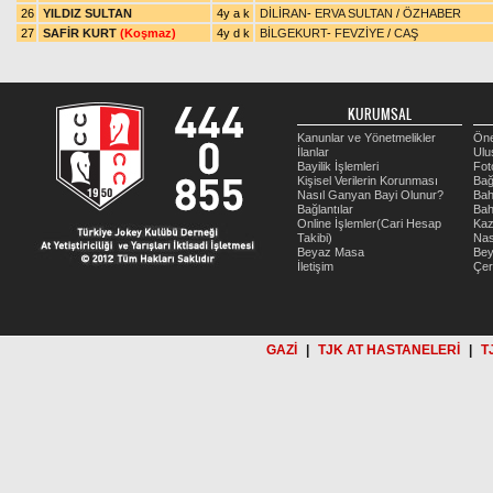
26
YILDIZ SULTAN
4y a k
DİLİRAN
-
ERVA SULTAN
/
ÖZHABER
27
SAFİR KURT
(Koşmaz)
4y d k
BİLGEKURT
-
FEVZİYE
/
CAŞ
KURUMSAL
Kanunlar ve Yönetmelikler
Öne
İlanlar
Ulu
Bayilik İşlemleri
Fot
Kişisel Verilerin Korunması
Bağ
Nasıl Ganyan Bayi Olunur?
Bah
Bağlantılar
Bah
Online İşlemler(Cari Hesap
Kaz
Takibi)
Nas
Beyaz Masa
Be
İletişim
Çer
GAZİ
|
TJK AT HASTANELERİ
|
T