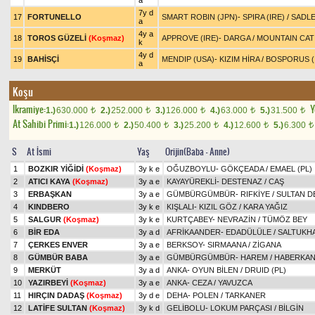
a
7y d
17
FORTUNELLO
SMART ROBIN (JPN)
-
SPIRA (IRE)
/
SADLE
a
4y a
18
TOROS GÜZELİ
(Koşmaz)
APPROVE (IRE)
-
DARGA
/
MOUNTAIN CAT
k
4y d
19
BAHİSÇİ
MENDIP (USA)
-
KIZIM HİRA
/
BOSPORUS (
a
Koşu
Ikramiye:
Y
1.)
630.000
2.)
252.000
3.)
126.000
4.)
63.000
5.)
31.500
t
t
t
t
t
At Sahibi Primi:
1.)
126.000
2.)
50.400
3.)
25.200
4.)
12.600
5.)
6.300
t
t
t
t
t
S
At İsmi
Yaş
Orijin(Baba - Anne)
1
BOZKIR YİĞİDİ
(Koşmaz)
3y k e
OĞUZBOYLU
-
GÖKÇEADA
/
EMAEL (PL)
2
ATICI KAYA
(Koşmaz)
3y a e
KAYAYÜREKLİ
-
DESTENAZ
/
CAŞ
3
ERBAŞKAN
3y a e
GÜMBÜRGÜMBÜR
-
RIFKİYE
/
SULTAN D
4
KINDBERO
3y k e
KIŞLALI
-
KIZIL GÖZ
/
KARA YAĞIZ
5
SALGUR
(Koşmaz)
3y k e
KURTÇABEY
-
NEVRAZİN
/
TÜMÖZ BEY
6
BİR EDA
3y a d
AFRİKAANDER
-
EDADÜLÜLE
/
SALTUKH
7
ÇERKES ENVER
3y a e
BERKSOY
-
SIRMAANA
/
ZİGANA
8
GÜMBÜR BABA
3y a e
GÜMBÜRGÜMBÜR
-
HAREM
/
HABERKA
9
MERKÜT
3y a d
ANKA
-
OYUN BİLEN
/
DRUID (PL)
10
YAZIRBEYİ
(Koşmaz)
3y a e
ANKA
-
CEZA
/
YAVUZCA
11
HIRÇIN DADAŞ
(Koşmaz)
3y d e
DEHA
-
POLEN
/
TARKANER
12
LATİFE SULTAN
(Koşmaz)
3y k d
GELİBOLU
-
LOKUM PARÇASI
/
BİLGİN