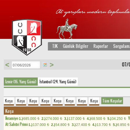
TJK
Günlük Bilgiler
Raporlar
Sorgulam
<
>
07/0
İzmir (16. Yarış Günü)
İstanbul (24. Yarış Günü)
Koşu
Koşu
Koşu
Koşu
Koşu
Koşu
Koşu
Koşu
Tüm Koşular
Koşu
Ikramiye:
Y
1.)
685.000
2.)
274.000
3.)
137.000
4.)
68.500
5.)
34.250
t
t
t
t
t
At Sahibi Primi:
1.)
137.000
2.)
54.800
3.)
27.400
4.)
13.700
5.)
6.850
t
t
t
t
t