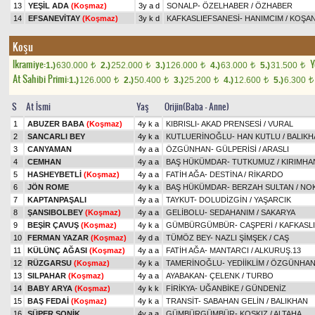
13
YEŞİL ADA
(Koşmaz)
3y a d
SONALP
-
ÖZELHABER
/
ÖZHABER
14
EFSANEVİTAY
(Koşmaz)
3y k d
KAFKASLIEFSANESİ
-
HANIMCIM
/
KOŞA
Koşu
Ikramiye:
Y
1.)
630.000
2.)
252.000
3.)
126.000
4.)
63.000
5.)
31.500
t
t
t
t
t
At Sahibi Primi:
1.)
126.000
2.)
50.400
3.)
25.200
4.)
12.600
5.)
6.300
t
t
t
t
t
S
At İsmi
Yaş
Orijin(Baba - Anne)
1
ABUZER BABA
(Koşmaz)
4y k a
KIBRISLI
-
AKAD PRENSESİ
/
VURAL
2
SANCARLI BEY
4y k a
KUTLUERİNOĞLU
-
HAN KUTLU
/
BALIKH
3
CANYAMAN
4y a a
ÖZGÜNHAN
-
GÜLPERİSİ
/
ARASLI
4
CEMHAN
4y a a
BAŞ HÜKÜMDAR
-
TUTKUMUZ
/
KIRIMHA
5
HASHEYBETLİ
(Koşmaz)
4y a a
FATİH AĞA
-
DESTİNA
/
RİKARDO
6
JÖN ROME
4y k a
BAŞ HÜKÜMDAR
-
BERZAH SULTAN
/
NO
7
KAPTANPAŞALI
4y a a
TAYKUT
-
DOLUDİZGİN
/
YAŞARCIK
8
ŞANSIBOLBEY
(Koşmaz)
4y a a
GELİBOLU
-
SEDAHANIM
/
SAKARYA
9
BEŞİR ÇAVUŞ
(Koşmaz)
4y k a
GÜMBÜRGÜMBÜR
-
CAŞPERİ
/
KAFKASLI
10
FERMAN YAZAR
(Koşmaz)
4y d a
TÜMÖZ BEY
-
NAZLI ŞİMŞEK
/
CAŞ
11
KÜLÜNÇ AĞASI
(Koşmaz)
4y a a
FATİH AĞA
-
MANTARCI
/
ALKURUŞ.13
12
RÜZGARSU
(Koşmaz)
4y k a
TAMERİNOĞLU
-
YEDİİKLİM
/
ÖZGÜNHA
13
SILPAHAR
(Koşmaz)
4y a a
AYABAKAN
-
ÇELENK
/
TURBO
14
BABY ARYA
(Koşmaz)
4y k k
FİRİKYA
-
UĞANBİKE
/
GÜNDENİZ
15
BAŞ FEDAİ
(Koşmaz)
4y k a
TRANSİT
-
SABAHAN GELİN
/
BALIKHAN
16
SÜPER SONİK
4y a a
GÜMBÜRGÜMBÜR
-
KOŞKIZ
/
ALTAHA