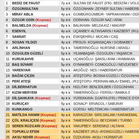
1
BEDİZ DE FAUST
7y a k
SULTAN DE FAUST (FR)
-
BEDİZİM
/
VOLG
2
ÖZGÜNSULTAN
5y d k
ÖZGÜNHAN
-
ZEYNEP SULTAN
/
HABERB
3
MİRAY ABLA
4y a k
GÜMBÜRGÜMBÜR
-
YAPRAKHANIM
/
OD
4
ÖZGÜR ODİN
(Koşmaz)
5y d k
ODİNHAN
-
ÖZGÜR NAZ
/
ATAK
5
BALMELDA
(Koşmaz)
8y k k
BALIKHAN
-
MELDA KIZ
/
MAGRİP
6
ESENYIL
4y a k
UÇANBEY
-
ALTINSARISI
/
KAIZBERT (RU)
7
SAMSAT
6y d k
ESKİŞEHİRLİ
-
MUCAN
/
CAŞ
8
SOSAN YILDIZI
4y a k
PİRSUS
-
KOŞANSAÇAN
/
GOBAKBEY
9
ARLİNHAN
5y k k
TAMERİNOĞLU
-
NURSİNE
/
ARASLI
10
ÖZGÜLEN GÜZELİ
5y k k
YILMABAŞAR
-
ÖZGÜLEN
/
YAŞARCIK
11
KURUKAHVE
4y a k
UÇANOĞLU
-
ŞANSLI AYAK
/
AYABAKAN
12
BAŞ SÜVARİ
5y d k
OYMAKBEYİ
-
COMOGÖLÜ
/
NEVZATBEY
13
YARENYAR
5y k k
AKOĞUZ
-
NES
/
HABERBATUR
14
BAĞNI ÇİÇEK
5y a k
ATEŞTOPU
-
BOSNA GÜZELİ
/
ÖZGÜNHA
15
PERİ ATEŞİ
4y k k
ATEŞTOPU
-
PERİHAN ABLA
/
EMAEL (PL)
16
DİLBERHATUN
4y d k
HIZLITAY
-
BENLİDİLBER
/
ÖZGÜNHAN
17
KIZIM MERYEM
4y k k
TAMERİNOĞLU
-
FERİSU
/
BAMKA.3
18
DİLŞAHKAYA
(Koşmaz)
4y k k
YÜREKKAYA
-
DJAFFA (FR)
/
PRINCE D'O
19
KURUÇAY
5y a k
SONALP
-
ERVAGÜL
/
SABURAY
20
KUNKANGO
4y a k
GÜRSU
-
MELTEMCAN
/
HABERBATUR
21
MATİLDA HANIM
(Koşmaz)
4y a k
KARAÜZÜM
-
SIRILSIKLAM
/
KARAKEMAL
22
ÇÖL KRALİÇESİ
(Koşmaz)
5y k k
TAMERİNOĞLU
-
BEYZAYAR
/
TURBO
23
SEREN RÜZGARI
(Koşmaz)
4y a k
YAKUPBEY
-
SERENKIZ
/
ALTAHA
24
TOPUKLU EFEM
9y k k
KAIZBERT (RU)
-
AYDINGÜZELİ
/
HABERB
25
AKSU NEHİR
(Koşmaz)
7y a k
ÖZDURAN
-
AKSU
/
HÜRBATUR