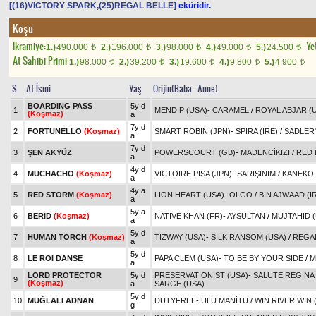
[(16)VICTORY SPARK,(25)REGAL BELLE]
eküridir.
Koşu
Ikramiye:
Yet
1.)
490.000
2.)
196.000
3.)
98.000
4.)
49.000
5.)
24.500
t
t
t
t
t
At Sahibi Primi:
1.)
98.000
2.)
39.200
3.)
19.600
4.)
9.800
5.)
4.900
t
t
t
t
t
S
At İsmi
Yaş
Orijin(Baba - Anne)
BOARDING PASS
5y d
1
MENDIP (USA)
-
CARAMEL
/
ROYAL ABJAR (
(Koşmaz)
a
7y d
2
FORTUNELLO
(Koşmaz)
SMART ROBIN (JPN)
-
SPIRA (IRE)
/
SADLER'
a
7y d
3
ŞEN AKYÜZ
POWERSCOURT (GB)
-
MADENCİKIZI
/
RED 
a
4y d
4
MUCHACHO
(Koşmaz)
VICTOIRE PISA (JPN)
-
SARIŞINIM
/
KANEKO
a
4y a
5
RED STORM
(Koşmaz)
LION HEART (USA)
-
OLGO
/
BIN AJWAAD (I
a
5y a
6
BERİD
(Koşmaz)
NATIVE KHAN (FR)
-
AYSULTAN
/
MUJTAHID (
a
5y d
7
HUMAN TORCH
(Koşmaz)
TIZWAY (USA)
-
SILK RANSOM (USA)
/
REGA
a
5y d
8
LE ROI DANSE
PAPA CLEM (USA)
-
TO BE BY YOUR SIDE
/
M
a
LORD PROTECTOR
5y d
PRESERVATIONIST (USA)
-
SALUTE REGINA 
9
(Koşmaz)
a
SARGE (USA)
5y d
10
MUĞLALI ADNAN
DUTYFREE
-
ULU MANİTU
/
WIN RIVER WIN 
g