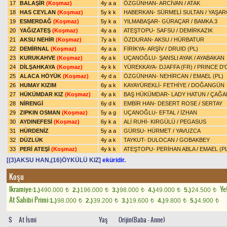
17
BALAŞİR
(Koşmaz)
4y a a
ÖZGÜNHAN
-
ARCİVAN
/
ATAK
18
HAS CEYLAN
(Koşmaz)
5y k k
HABERKAN
-
SÜRMELİ SULTAN
/
YAŞAR
19
ESMERDAĞ
(Koşmaz)
5y k a
YILMABAŞAR
-
GÜRAÇAR
/
BAMKA.3
20
YAĞIZATEŞ
(Koşmaz)
4y a a
ATEŞTOPU
-
SAFSU
/
DEMİRKAZIK
21
AKSU NEHİR
(Koşmaz)
7y a k
ÖZDURAN
-
AKSU
/
HÜRBATUR
22
DEMİRNAL
(Koşmaz)
4y a a
FİRİKYA
-
ARŞİV
/
DRUID (PL)
23
KURUKAHVE
(Koşmaz)
4y a k
UÇANOĞLU
-
ŞANSLI AYAK
/
AYABAKAN
24
DİLŞAHKAYA
(Koşmaz)
4y k k
YÜREKKAYA
-
DJAFFA (FR)
/
PRINCE D'
25
ALACA HÖYÜK
(Koşmaz)
4y d a
ÖZGÜNHAN
-
NEHİRCAN
/
EMAEL (PL)
26
HUMAY KIZIM
6y a k
KAYAYÜREKLİ
-
FETHİYE
/
DOĞANGÜN
27
HÜKÜMDAR KIZ
(Koşmaz)
4y a k
BAŞ HÜKÜMDAR
-
LADY HATUN
/
ÇAĞA
28
NİRENGİ
6y d k
EMBİR HAN
-
DESERT ROSE
/
SERTAY
29
ZIPKIN OSMAN
(Koşmaz)
5y a g
UÇANOĞLU
-
EFTAL
/
İZHAN
30
AYDINEFESİ
(Koşmaz)
6y k a
ALİ RUHİ
-
KIRGÜLÜ
/
PEGASUS
31
HÜRDENİZ
5y a a
GÜRSU
-
HÜRMET
/
YAVUZCA
32
DÜZLÜK
4y a k
TAYKUT
-
DULOCAN
/
GOBAKBEY
33
PERİ ATEŞİ
(Koşmaz)
4y k k
ATEŞTOPU
-
PERİHAN ABLA
/
EMAEL (PL
[(3)AKSU HAN,(16)ÖYKÜLÜ KIZ]
eküridir.
Koşu
Ikramiye:
Yet
1.)
490.000
2.)
196.000
3.)
98.000
4.)
49.000
5.)
24.500
t
t
t
t
t
At Sahibi Primi:
1.)
98.000
2.)
39.200
3.)
19.600
4.)
9.800
5.)
4.900
t
t
t
t
t
S
At İsmi
Yaş
Orijin(Baba - Anne)