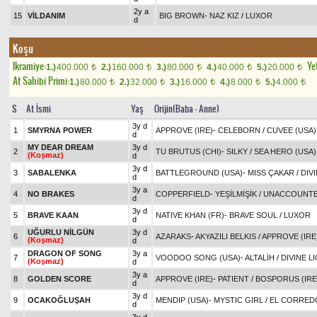
2y a
15
VİLDANIM
BIG BROWN
-
NAZ KIZ
/
LUXOR
d
Koşu
Ikramiye:
Yet
1.)
400.000
2.)
160.000
3.)
80.000
4.)
40.000
5.)
20.000
t
t
t
t
t
At Sahibi Primi:
1.)
80.000
2.)
32.000
3.)
16.000
4.)
8.000
5.)
4.000
t
t
t
t
t
S
At İsmi
Yaş
Orijin(Baba - Anne)
3y d
1
SMYRNA POWER
APPROVE (IRE)
-
CELEBORN
/
CUVEE (USA)
d
MY DEAR DREAM
3y d
2
TU BRUTUS (CHI)
-
SILKY
/
SEA HERO (USA)
(Koşmaz)
d
3y d
3
SABALENKA
BATTLEGROUND (USA)
-
MISS ÇAKAR
/
DIVI
d
3y a
4
NO BRAKES
COPPERFIELD
-
YEŞİLMİŞİK
/
UNACCOUNTE
d
3y d
5
BRAVE KAAN
NATIVE KHAN (FR)
-
BRAVE SOUL
/
LUXOR
d
UĞURLU NİLGÜN
3y d
6
AZARAKS
-
AKYAZILI BELKIS
/
APPROVE (IRE
(Koşmaz)
d
DRAGON OF SONG
3y a
7
VOODOO SONG (USA)
-
ALTALİH
/
DIVINE L
(Koşmaz)
d
3y a
8
GOLDEN SCORE
APPROVE (IRE)
-
PATIENT
/
BOSPORUS (IRE
d
3y d
9
OCAKOĞLUŞAH
MENDIP (USA)
-
MYSTIC GIRL
/
EL CORRED
d