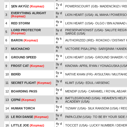
7y d
2
ŞEN AKYÜZ
(Koşmaz)
POWERSCOURT (GB)
-
MADENCİKIZI
/
RE
a
EVERYTHING ALRIGHT
6y d
3
LION HEART (USA)
-
AL MAHA
/
POWERSCO
(Koşmaz)
a
4y a
4
RED STORM
LION HEART (USA)
-
OLGO
/
BIN AJWAAD 
a
LORD PROTECTOR
5y d
PRESERVATIONIST (USA)
-
SALUTE REGIN
5
(Koşmaz)
a
SARGE (USA)
4y k
6
BARON
(Koşmaz)
AUTHORIZED (IRE)
-
ROKOKO
/
DISTANT 
a
4y d
7
MUCHACHO
VICTOIRE PISA (JPN)
-
SARIŞINIM
/
KANE
a
4y a
8
GROUND SPEED
LION HEART (USA)
-
GROUND SHAKER
/
a
3y d
9
FROST CAT
(Koşmaz)
KINOWA
-
APRIL RYAN
/
YONAGUSKA (USA
e
5y a
10
BERİD
NATIVE KHAN (FR)
-
AYSULTAN
/
MUJTAHID
a
3y d
11
SECRET FLIGHT
(Koşmaz)
KLIMT (USA)
-
EDUL
/
ARSENIC
e
5y d
12
BOARDING PASS
MENDIP (USA)
-
CARAMEL
/
ROYAL ABJAR 
a
3y d
BATTLEGROUND (USA)
-
HEAVEN'S HELP 
13
ÇEPNİ
(Koşmaz)
e
ACADEMY (USA)
5y d
14
HUMAN TORCH
TIZWAY (USA)
-
SILK RANSOM (USA)
/
REG
a
5y d
15
LE ROI DANSE
(Koşmaz)
PAPA CLEM (USA)
-
TO BE BY YOUR SIDE
a
4y d
16
LITTLE JOE
(Koşmaz)
TOCCET (USA)
-
LUCKY NUMBER
/
DEHER