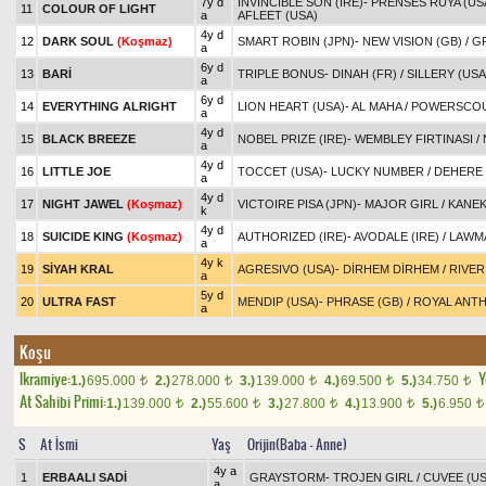
7y d
INVINCIBLE SON (IRE)
-
PRENSES RUYA (US
11
COLOUR OF LIGHT
a
AFLEET (USA)
4y d
12
DARK SOUL
(Koşmaz)
SMART ROBIN (JPN)
-
NEW VISION (GB)
/
GR
a
6y d
13
BARİ
TRIPLE BONUS
-
DINAH (FR)
/
SILLERY (USA
a
6y d
14
EVERYTHING ALRIGHT
LION HEART (USA)
-
AL MAHA
/
POWERSCOU
a
4y d
15
BLACK BREEZE
NOBEL PRIZE (IRE)
-
WEMBLEY FIRTINASI
/
a
4y d
16
LITTLE JOE
TOCCET (USA)
-
LUCKY NUMBER
/
DEHERE 
a
4y d
17
NIGHT JAWEL
(Koşmaz)
VICTOIRE PISA (JPN)
-
MAJOR GIRL
/
KANE
k
4y d
18
SUICIDE KING
(Koşmaz)
AUTHORIZED (IRE)
-
AVODALE (IRE)
/
LAWMA
a
4y k
19
SİYAH KRAL
AGRESIVO (USA)
-
DİRHEM DİRHEM
/
RIVER
a
5y d
20
ULTRA FAST
MENDIP (USA)
-
PHRASE (GB)
/
ROYAL ANTH
a
Koşu
Ikramiye:
Y
1.)
695.000
2.)
278.000
3.)
139.000
4.)
69.500
5.)
34.750
t
t
t
t
t
At Sahibi Primi:
1.)
139.000
2.)
55.600
3.)
27.800
4.)
13.900
5.)
6.950
t
t
t
t
t
S
At İsmi
Yaş
Orijin(Baba - Anne)
4y a
1
ERBAALI SADİ
GRAYSTORM
-
TROJEN GIRL
/
CUVEE (US
a