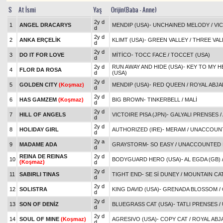
S
At İsmi
Yaş
Orijin(Baba - Anne)
2y d
1
ANGEL DRACARYS
MENDIP (USA)
-
UNCHAINED MELODY
/
VI
d
2y d
2
ANKA ERÇELİK
KLIMT (USA)
-
GREEN VALLEY
/
THREE VAL
d
2y d
3
DO IT FOR LOVE
MİTİCO
-
TOCC FACE
/
TOCCET (USA)
d
2y d
RUN AWAY AND HIDE (USA)
-
KEY TO MY H
4
FLOR DA ROSA
d
(USA)
2y d
5
GOLDEN CITY
(Koşmaz)
MENDIP (USA)
-
RED QUEEN
/
ROYAL ABJA
d
2y d
6
HAS GAMZEM
(Koşmaz)
BIG BROWN
-
TINKERBELL
/
MALİ
d
2y d
7
HILL OF ANGELS
VICTOIRE PISA (JPN)
-
GALYALI PRENSES
/
d
2y d
8
HOLIDAY GIRL
AUTHORIZED (IRE)
-
MERAM
/
UNACCOUNT
d
2y a
9
MADAME ADA
GRAYSTORM
-
SO EASY
/
UNACCOUNTED 
d
REINA DE REINAS
2y d
10
BODYGUARD HERO (USA)
-
AL EGDA (GB)
(Koşmaz)
d
2y d
11
SABIRLI TINAS
TIGHT END
-
SE Sİ DUNEY
/
MOUNTAIN CAT
d
2y d
12
SOLISTRA
KING DAVID (USA)
-
GRENADA BLOSSOM
/
d
2y d
13
SON OF DENİZ
BLUEGRASS CAT (USA)
-
TATLI PRENSES
/
d
2y d
14
SOUL OF MINE
(Koşmaz)
AGRESIVO (USA)
-
COPY CAT
/
ROYAL ABJ
d