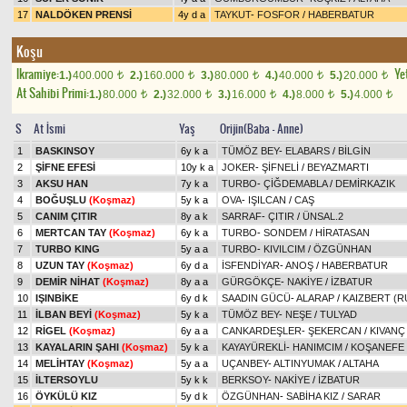
17
NALDÖKEN PRENSİ
4y d a
TAYKUT
-
FOSFOR
/
HABERBATUR
Koşu
Ikramiye:
Yet
1.)
400.000
2.)
160.000
3.)
80.000
4.)
40.000
5.)
20.000
t
t
t
t
t
At Sahibi Primi:
1.)
80.000
2.)
32.000
3.)
16.000
4.)
8.000
5.)
4.000
t
t
t
t
t
S
At İsmi
Yaş
Orijin(Baba - Anne)
1
BASKINSOY
6y k a
TÜMÖZ BEY
-
ELABARS
/
BİLGİN
2
ŞİFNE EFESİ
10y k a
JOKER
-
ŞİFNELİ
/
BEYAZMARTI
3
AKSU HAN
7y k a
TURBO
-
ÇİĞDEMABLA
/
DEMİRKAZIK
4
BOĞUŞLU
(Koşmaz)
5y k a
OVA
-
IŞILCAN
/
CAŞ
5
CANIM ÇITIR
8y a k
SARRAF
-
ÇITIR
/
ÜNSAL.2
6
MERTCAN TAY
(Koşmaz)
6y k a
TURBO
-
SONDEM
/
HİRATASAN
7
TURBO KING
5y a a
TURBO
-
KIVILCIM
/
ÖZGÜNHAN
8
UZUN TAY
(Koşmaz)
6y d a
İSFENDİYAR
-
ANOŞ
/
HABERBATUR
9
DEMİR NİHAT
(Koşmaz)
8y a a
GÜRGÖKÇE
-
NAKİYE
/
İZBATUR
10
IŞINBİKE
6y d k
SAADIN GÜCÜ
-
ALARAP
/
KAIZBERT (R
11
İLBAN BEYİ
(Koşmaz)
5y k a
TÜMÖZ BEY
-
NEŞE
/
TULYAD
12
RİGEL
(Koşmaz)
6y a a
CANKARDEŞLER
-
ŞEKERCAN
/
KIVANÇ
13
KAYALARIN ŞAHI
(Koşmaz)
5y k a
KAYAYÜREKLİ
-
HANIMCIM
/
KOŞANEFE
14
MELİHTAY
(Koşmaz)
5y a a
UÇANBEY
-
ALTINYUMAK
/
ALTAHA
15
İLTERSOYLU
5y k k
BERKSOY
-
NAKİYE
/
İZBATUR
16
ÖYKÜLÜ KIZ
5y d k
ÖZGÜNHAN
-
SABİHA KIZ
/
SARAR