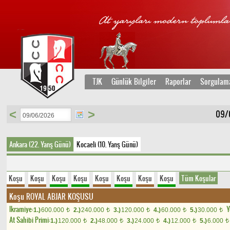
TJK
Günlük Bilgiler
Raporlar
Sorgulam
<
>
09/0
Ankara (22. Yarış Günü)
Kocaeli (10. Yarış Günü)
Koşu
Koşu
Koşu
Koşu
Koşu
Koşu
Koşu
Koşu
Tüm Koşular
Koşu
ROYAL ABJAR KOŞUSU
Ikramiye:
Y
1.)
600.000
2.)
240.000
3.)
120.000
4.)
60.000
5.)
30.000
t
t
t
t
t
At Sahibi Primi:
1.)
120.000
2.)
48.000
3.)
24.000
4.)
12.000
5.)
6.000
t
t
t
t
t