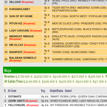
3y d
NOBEL PRIZE (IRE)
-
WEMBLEY FIRTINASI
/
22
SILLAGE
(Koşmaz)
d
(FR)
3y d
TIGER MOTH (IRE)
-
WEDDING GOWN (GB)
23
KARAMAÇABEY
e
DESTINATION (USA)
3y d
24
SUN OF MY HOME
TILSIT (USA)
-
NORTH WEST
/
POPULAR DE
d
3y d
25
PİTON KIZ
(Koşmaz)
MER DE GLACE (JPN)
-
PRAESEPE (GB)
/
PI
d
3y d
BATTLEGROUND (USA)
-
BLACK PUNCH
/
B
26
LADY GROUND
(Koşmaz)
d
(IRE)
MIDNIGHT MIRAGE
3y d
EPAULETTE (AUS)
-
CONQUEST RAZOR (US
27
(Koşmaz)
e
(AUS)
3y d
GENERAL QUARTERS (USA)
-
CRAZY FOR 
28
MR OLCAY
(Koşmaz)
e
POWERSCOURT (GB)
3y d
29
MANIFEST
(Koşmaz)
TIZWAY (USA)
-
BLANCHARD
/
MALİ
e
BALABAN SÜMBÜLÜ
3y d
30
SUMMER ABEND (USA)
-
ZAMORANO (FR)
/
(Koşmaz)
d
Koşu
Ikramiye:
Y
1.)
730.000
2.)
292.000
3.)
146.000
4.)
73.000
5.)
36.500
t
t
t
t
t
At Sahibi Primi:
1.)
146.000
2.)
58.400
3.)
29.200
4.)
14.600
5.)
7.300
t
t
t
t
t
S
At İsmi
Yaş
Orijin(Baba - Anne)
1
ESTIMATE
6y d k
SMART ROBIN (JPN)
-
QUEEN GAIA
/
CARDIN
2
ÇEVİK VAKTİ
(Koşmaz)
5y d k
MYBOYCHARLIE (IRE)
-
LADY NINJA
/
EL COR
3
FALCONGIRL
(Koşmaz)
4y d k
MY FREEDOM
-
INCREDIBLE TOUCH
/
MARLIN