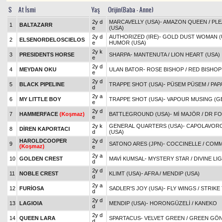
S
At İsmi
Yaş
Orijin(Baba - Anne)
2y d
MARCAVELLY (USA)
-
AMAZON QUEEN
/
PLE
1
BALTAZARR
e
(USA)
2y d
AUTHORIZED (IRE)
-
GOLD DUST WOMAN (
2
ELSENORDELOSCIELOS
e
HUMOR (USA)
2y k
3
PRESIDENTS HORSE
SHARPA
-
MANTENUTA
/
LION HEART (USA)
e
2y d
4
MEYDAN OKU
ULAN BATOR
-
ROSE BISHOP
/
RED BISHOP
e
2y d
5
BLACK PIPELINE
TRAPPE SHOT (USA)
-
PÜSEM PÜSEM
/
PAP
d
2y a
6
MY LITTLE BOY
TRAPPE SHOT (USA)
-
VAPOUR MUSING (G
e
2y d
7
HAMMERFACE
(Koşmaz)
BATTLEGROUND (USA)
-
Mİ MAJÖR
/
DR FO
e
2y k
GENERAL QUARTERS (USA)
-
CAPOLAVOR
8
DİREN KAPORTACI
d
(USA)
HAROLDCOOPER
2y d
9
SATONO ARES (JPN)
-
COCCINELLE
/
COMM
(Koşmaz)
e
2y a
10
GOLDEN CREST
MAVİ KUMSAL
-
MYSTERY STAR
/
DIVINE LIG
d
2y d
11
NOBLE CREST
KLIMT (USA)
-
AFRA
/
MENDIP (USA)
d
2y a
12
FURİOSA
SADLER'S JOY (USA)
-
FLY WINGS
/
STRIKE
d
2y d
13
LAGIOIA
MENDIP (USA)
-
HORONGÜZELİ
/
KANEKO
d
2y d
14
QUEEN LARA
SPARTACUS
-
VELVET GREEN
/
GREEN GÖ
d