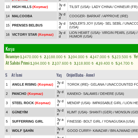
3y d
13
HIGH HILLS
(Koşmaz)
TILSIT (USA)
-
LADY CHINA
/
CHINEUR (FR)
d
3y d
14
MALCOOBA
COOGER
-
BARİKAT
/
APPROVE (IRE)
d
3y d
SADLER'S JOY (USA)
-
SEL SEBİL
/
UNACC
15
PRENSES BELBUS
d
(USA)
3y d
LION HEART (USA)
-
VIRGIN PEARL (USA)
16
VICTORY STAR
(Koşmaz)
d
HUMOR (USA)
Koşu
Ikramiye:
Yet
1.)
470.000
2.)
188.000
3.)
94.000
4.)
47.000
5.)
23.500
t
t
t
t
t
At Sahibi Primi:
1.)
94.000
2.)
37.600
3.)
18.800
4.)
9.400
5.)
4.700
t
t
t
t
t
S
At İsmi
Yaş
Orijin(Baba - Anne)
3y d
1
ANGLE RISING
(Koşmaz)
TOROK (IRE)
-
GELANA
/
UNACCOUNTED FO
e
3y d
2
PANCHO
(Koşmaz)
KANEKO
-
SALAMIS
/
DEHERE (USA)
e
3y d
3
STEEL ROCK
(Koşmaz)
MENDIP (USA)
-
IMPASSABLE GIRL
/
LION HE
d
3y d
4
GÜNEYİM
KLIMT (USA)
-
SHANTI (GER)
/
MONSUN (GE
e
3y a
5
SUFFERRING GIRL
FINESSE
-
BOLT GIRL
/
YONAGUSKA (USA)
d
3y d
6
WOLF ŞAHİN
GOOD CURRY
-
KAVAZAR
/
BIN AJWAAD (IRE
e