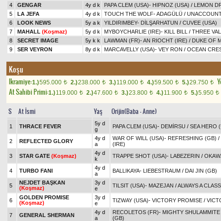
4
GENGAR
4y d k
PAPA CLEM (USA)
-
HIPNOZ (USA)
/
LEMON DR
5
LA JEFA
4y d k
TOUCH THE WOLF
-
ADAGÜLÜ
/
UNACCOUNT
6
LOOK NEWS
5y a k
YILDIRIMBEY
-
DİLŞARHATUN
/
CUVEE (USA)
7
MAHALL
(Koşmaz)
5y d k
MYBOYCHARLIE (IRE)
-
KILL BILL
/
THREE VAL
8
SECRET IMAGE
5y k k
LAWMAN (FR)
-
AN RIOCHT (IRE)
/
DUKE OF M
9
SER VEYRON
8y d k
MARCAVELLY (USA)
-
VEY RON
/
OCEAN CRES
Koşu
Ikramiye:
Y
1.)
595.000
2.)
238.000
3.)
119.000
4.)
59.500
5.)
29.750
t
t
t
t
t
At Sahibi Primi:
1.)
119.000
2.)
47.600
3.)
23.800
4.)
11.900
5.)
5.950
t
t
t
t
t
S
At İsmi
Yaş
Orijin(Baba - Anne)
5y d
1
THRACE FEVER
PAPA CLEM (USA)
-
DEMİRSU
/
SEA HERO (
g
4y d
WAR OF WILL (USA)
-
REFRESHING (GB)
/
2
REFLECTED GLORY
a
(IRE)
4y d
3
STAR GATE
(Koşmaz)
TRAPPE SHOT (USA)
-
LABEZERIN
/
OKAW
k
4y d
4
TURBO FANI
BALLIKAYA
-
LIEBESTRAUM
/
DAI JIN (GB)
a
NEJDET BAŞKAN
3y d
5
TILSIT (USA)
-
MAZEJAN
/
ALWAYS A CLASS
(Koşmaz)
e
GOLDEN PROMISE
3y d
6
TIZWAY (USA)
-
VICTORY PROMISE
/
VICT
(Koşmaz)
e
4y d
RECOLETOS (FR)
-
MIGHTY SHULAMMITE 
7
GENERAL SHERMAN
a
(GB)