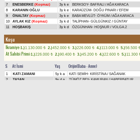
7
ENESBERKE
(Koşmaz)
3y k e
BERKSOY
-
BAFRALI
/
AĞA KARACA
8
KARANIN OĞLU
3y k e
KARAÜZÜM
-
DOĞU PINARI
/
EFEM
9
ÖNALTAY
(Koşmaz)
3y k e
BABA MEVLÜT
-
ÖYKÜM
/
AĞA KARACA
10
AYLAK KIZ
(Koşmaz)
3y k d
TALİPHAN
-
GÜLGÜNKIZ
/
GÜNTAY
11
HOŞBAKIŞ
3y k d
ÖZGÜNHAN
-
HOŞNUR
/
VOLGA.2
Koşu
Ikramiye:
1.)
1.130.000
2.)
452.000
3.)
226.000
4.)
113.000
5.)
56.500
t
t
t
t
At Sahibi Primi:
1.)
226.000
2.)
90.400
3.)
45.200
4.)
22.600
5.)
11.300
t
t
t
t
S
At İsmi
Yaş
Orijin(Baba - Anne)
1
KATI ZAMANI
5y k a
KATI SEMİH
-
KIRİSTİNA
/
SAĞANAK
2
TAŞAN
9y d a
TÜMÖZ BEY
-
KAMURAN
/
HABERBATUR
3
HEDBE
9y a a
BERKSOY
-
DİZİ
/
KÖKMENHAN
4
KOZMOS
6y a a
ÖZDURAN
-
MAVERA
/
YELHAN
5
MUHAFIZ
5y k a
YILMABAŞAR
-
TOKUŞ HANIM
/
UÇANBEY
6
METİNCİM
(Koşmaz)
4y a a
UÇANBEY
-
KARAGÜLÜM
/
ALTAHA
7
KALBİMDESİN
6y a k
CANKARDEŞLER
-
DİLŞEKER
/
ÖZGÜNHAN
8
TORUNCALAS
6y a k
SERHANTAY
-
CANÖZÜM
/
ANAVARZA
9
CEVAHİRKAN
4y a a
ÖZGÜNHAN
-
ŞİRİNE
/
TAMERİNOĞLU
10
İSMET ABİ
(Koşmaz)
4y a a
FATİH AĞA
-
BERİLSU
/
HİSARHAN
11
ÖZTUĞ
4y a a
GÜMBÜRGÜMBÜR
-
IŞIL HANIM
/
RİKARDO
[(1)KATI ZAMANI,(9)CEVAHİRKAN]
eküridir.