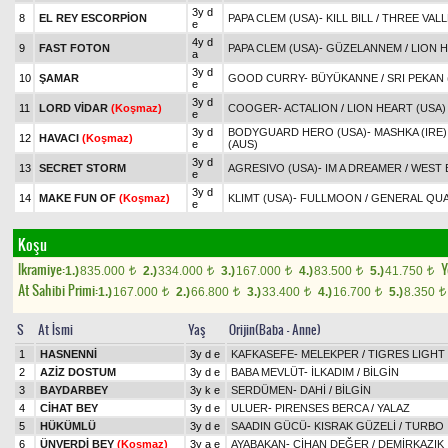
3y d
8
EL REY ESCORPİON
PAPA CLEM (USA)
-
KILL BILL
/
THREE VALL
e
4y d
9
FAST FOTON
PAPA CLEM (USA)
-
GÜZELANNEM
/
LION 
a
3y d
10
ŞAMAR
GOOD CURRY
-
BÜYÜKANNE
/
SRI PEKAN 
e
3y d
11
LORD VİDAR
(Koşmaz)
COOGER
-
ACTALION
/
LION HEART (USA)
e
3y d
BODYGUARD HERO (USA)
-
MASHKA (IRE)
12
HAVACI
(Koşmaz)
e
(AUS)
3y d
13
SECRET STORM
AGRESIVO (USA)
-
IM A DREAMER
/
WEST 
e
3y d
14
MAKE FUN OF
(Koşmaz)
KLIMT (USA)
-
FULLMOON
/
GENERAL QUA
e
Koşu
Ikramiye:
Y
1.)
835.000
2.)
334.000
3.)
167.000
4.)
83.500
5.)
41.750
t
t
t
t
t
At Sahibi Primi:
1.)
167.000
2.)
66.800
3.)
33.400
4.)
16.700
5.)
8.350
t
t
t
t
t
S
At İsmi
Yaş
Orijin(Baba - Anne)
1
HASNENNİ
3y d e
KAFKASEFE
-
MELEKPER
/
TIGRES LIGHT 
2
AZİZ DOSTUM
3y d e
BABA MEVLÜT
-
İLKADIM
/
BİLGİN
3
BAYDARBEY
3y k e
SERDÜMEN
-
DAHİ
/
BİLGİN
4
CİHAT BEY
3y d e
ULUER
-
PIRENSES BERCA
/
YALAZ
5
HÜKÜMLÜ
3y d e
SAADIN GÜCÜ
-
KISRAK GÜZELİ
/
TURBO
6
ÜNVERDİ BEY
(Koşmaz)
3y a e
AYABAKAN
-
CİHAN DEĞER
/
DEMİRKAZIK