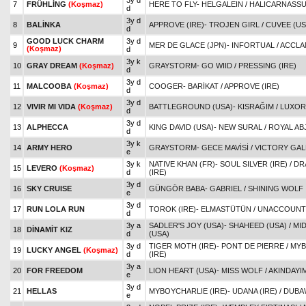
3y d
7
FRÜHLİNG
(Koşmaz)
HERE TO FLY
-
HELGALEIN
/
HALICARNASSUS
d
3y d
8
BALİNKA
APPROVE (IRE)
-
TROJEN GIRL
/
CUVEE (US
d
GOOD LUCK CHARM
3y d
9
MER DE GLACE (JPN)
-
INFORTUAL
/
ACCLA
(Koşmaz)
d
3y k
10
GRAY DREAM
(Koşmaz)
GRAYSTORM
-
GO WIID
/
PRESSING (IRE)
d
3y d
11
MALCOOBA
(Koşmaz)
COOGER
-
BARİKAT
/
APPROVE (IRE)
d
3y d
12
VIVIR MI VIDA
(Koşmaz)
BATTLEGROUND (USA)
-
KISRAĞIM
/
LUXOR
d
3y d
13
ALPHECCA
KING DAVID (USA)
-
NEW SURAL
/
ROYAL AB
d
3y k
14
ARMY HERO
GRAYSTORM
-
GECE MAVİSİ
/
VICTORY GAL
e
3y k
NATIVE KHAN (FR)
-
SOUL SILVER (IRE)
/
DR
15
LEVERO
(Koşmaz)
d
(IRE)
3y d
16
SKY CRUISE
GÜNGÖR BABA
-
GABRIEL
/
SHINING WOLF
e
3y d
17
RUN LOLA RUN
TOROK (IRE)
-
ELMASTÜTÜN
/
UNACCOUNTE
d
3y a
SADLER'S JOY (USA)
-
SHAHEED (USA)
/
MI
18
DİNAMİT KIZ
d
(USA)
3y d
TIGER MOTH (IRE)
-
PONT DE PIERRE
/
MYB
19
LUCKY ANGEL
(Koşmaz)
d
(IRE)
3y a
20
FOR FREEDOM
LION HEART (USA)
-
MISS WOLF
/
AKINDAYIM
e
3y d
21
HELLAS
MYBOYCHARLIE (IRE)
-
UDANA (IRE)
/
DUBAW
e