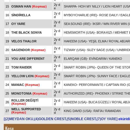
2y d
15
OSMAN HAN
(Koşmaz)
SHARPA
-
HOH MY NILLY
/
LION HEART (USA
e
2y d
16
SİNDİRELLA
MYBOYCHARLIE (IRE)
-
ROSE DAILY
/
EAGLE
d
2y d
17
OY YARE
SEA SOUND (IRE)
-
İKSİR
/
WIN RIVER WIN (
d
2y d
18
THE BLACK SONYA
HEMSWORTH (USA)
-
BORA KIZI
/
MEHMET 
d
2y d
19
VELOS THALOR
HAKEEM (USA)
-
YEŞİL ELMA
/
ROYAL ABJAR
d
2y d
20
SAGENDOR
(Koşmaz)
TIZWAY (USA)
-
SUZY SAGE (USA)
/
UNBRID
e
2y d
21
YOU ARE DIFFERENT
ELARQAM (GB)
-
EVİNDARIM
/
KANEKO
d
2y d
22
TOM RAIDER
SMART ROBIN (JPN)
-
QUEEN OF THE STO
d
2y d
23
YELLOW LION
(Koşmaz)
SMART ROBIN (JPN)
-
SUNNY FACE
/
EAGLE
e
2y d
24
MANIAC
(Koşmaz)
KANEKO
-
PERFORMANTE
/
CAPTAIN RIO (
d
2y d
25
MONOTONIA
(Koşmaz)
AUTHORIZED (IRE)
-
PHOENIX
/
STRIKE TH
d
ROLLER DEĞİŞTİ
2y d
26
HAKEEM (USA)
-
BUCA GÜZELİ
/
ROYAL ABJ
(Koşmaz)
d
WELL SUPPORTED
2y d
27
KING DAVID (USA)
-
RAFİA
/
RAMADAN
(Koşmaz)
d
[(2)MEYDAN OKU,(4)GOLDEN CREST,(5)NOBLE CREST,(7)OY YARE]
eküridi
Koşu