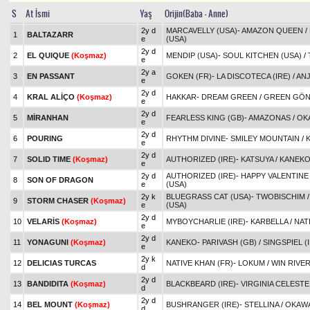
S
At İsmi
Yaş
Orijin(Baba - Anne)
2y d
MARCAVELLY (USA)
-
AMAZON QUEEN
/
1
BALTAZARR
e
(USA)
2y d
2
EL QUIQUE
(Koşmaz)
MENDIP (USA)
-
SOUL KITCHEN (USA)
/
e
2y a
3
EN PASSANT
GOKEN (FR)
-
LA DISCOTECA (IRE)
/
ANJ
e
2y d
4
KRAL ALİÇO
(Koşmaz)
HAKKAR
-
DREAM GREEN
/
GREEN GÖ
e
2y d
5
MİRANHAN
FEARLESS KING (GB)
-
AMAZONAS
/
OK
e
2y d
6
POURING
RHYTHM DIVINE
-
SMILEY MOUNTAIN
/
e
2y d
7
SOLID TIME
(Koşmaz)
AUTHORIZED (IRE)
-
KATSUYA
/
KANEK
e
2y d
AUTHORIZED (IRE)
-
HAPPY VALENTINE
8
SON OF DRAGON
e
(USA)
2y k
BLUEGRASS CAT (USA)
-
TWOBISCHIM
9
STORM CHASER
(Koşmaz)
e
(USA)
2y d
10
VELARİS
(Koşmaz)
MYBOYCHARLIE (IRE)
-
KARBELLA
/
NAT
e
2y d
11
YONAGUNI
(Koşmaz)
KANEKO
-
PARIVASH (GB)
/
SINGSPIEL (
e
2y k
12
DELICIAS TURCAS
NATIVE KHAN (FR)
-
LOKUM
/
WIN RIVER
d
2y d
13
BANDIDITA
(Koşmaz)
BLACKBEARD (IRE)
-
VIRGINIA CELESTE 
d
2y d
14
BEL MOUNT
(Koşmaz)
BUSHRANGER (IRE)
-
STELLINA
/
OKAWA
d