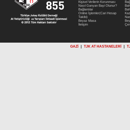
Kişisel Verilerin Korunması
Bağ
Nasıl Ganyan Bayi Olunur?
Bah
Bağlantılar
Bah
Online İşlemler(Cari Hesap
Kaz
Takibi)
Nas
Beyaz Masa
Be
İletişim
Çer
GAZİ
|
TJK AT HASTANELERİ
|
T