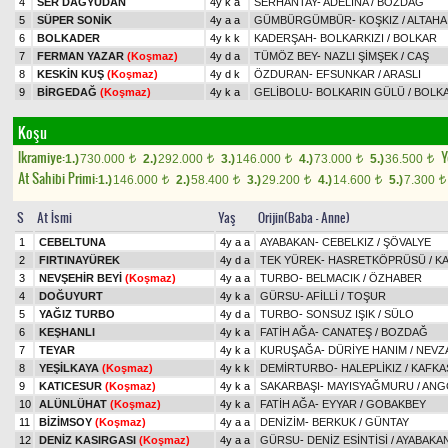
4
SER DAĞYUDAN
4y k a
SERHANTAY
-
ADELİNA
/
BOZDAĞ
5
SÜPER SONİK
4y a a
GÜMBÜRGÜMBÜR
-
KOŞKIZ
/
ALTAHA
6
BOLKADER
4y k k
KADERŞAH
-
BOLKARKIZI
/
BOLKAR
7
FERMAN YAZAR
(Koşmaz)
4y d a
TÜMÖZ BEY
-
NAZLI ŞİMŞEK
/
CAŞ
8
KESKİN KUŞ
(Koşmaz)
4y d k
ÖZDURAN
-
EFSUNKAR
/
ARASLI
9
BİRGEDAĞ
(Koşmaz)
4y k a
GELİBOLU
-
BOLKARIN GÜLÜ
/
BOLK
Koşu
Ikramiye:
Y
1.)
730.000
2.)
292.000
3.)
146.000
4.)
73.000
5.)
36.500
t
t
t
t
t
At Sahibi Primi:
1.)
146.000
2.)
58.400
3.)
29.200
4.)
14.600
5.)
7.300
t
t
t
t
t
S
At İsmi
Yaş
Orijin(Baba - Anne)
1
CEBELTUNA
4y a a
AYABAKAN
-
CEBELKIZ
/
ŞÖVALYE
2
FIRTINAYÜREK
4y d a
TEK YÜREK
-
HASRETKÖPRÜSÜ
/
KA
3
NEVŞEHİR BEYİ
(Koşmaz)
4y a a
TURBO
-
BELMACIK
/
ÖZHABER
4
DOĞUYURT
4y k a
GÜRSU
-
AFİLLİ
/
TOŞUR
5
YAĞIZ TURBO
4y d a
TURBO
-
SONSUZ IŞIK
/
SÜLO
6
KEŞHANLI
4y k a
FATİH AĞA
-
CANATEŞ
/
BOZDAĞ
7
TEYAR
4y k a
KURUŞAĞA
-
DÜRİYE HANIM
/
NEVZ
8
YEŞİLKAYA
(Koşmaz)
4y k k
DEMİRTURBO
-
HALEPLİKIZ
/
KAFKA
9
KATICESUR
(Koşmaz)
4y k a
SAKARBAŞI
-
MAYISYAĞMURU
/
ANG
10
ALÜNLÜHAT
(Koşmaz)
4y k a
FATİH AĞA
-
EYYAR
/
GOBAKBEY
11
BİZİMSOY
(Koşmaz)
4y a a
DENİZİM
-
BERKUK
/
GÜNTAY
12
DENİZ KASIRGASI
(Koşmaz)
4y a a
GÜRSU
-
DENİZ ESİNTİSİ
/
AYABAKA