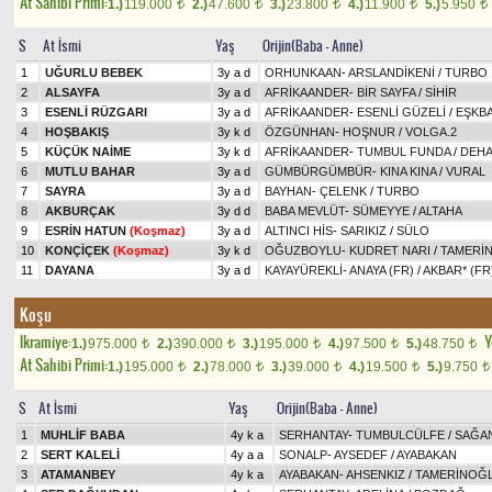
At Sahibi Primi:
1.)
119.000
2.)
47.600
3.)
23.800
4.)
11.900
5.)
5.950
t
t
t
t
t
S
At İsmi
Yaş
Orijin(Baba - Anne)
1
UĞURLU BEBEK
3y a d
ORHUNKAAN
-
ARSLANDİKENİ
/
TURBO
2
ALSAYFA
3y a d
AFRİKAANDER
-
BİR SAYFA
/
SİHİR
3
ESENLİ RÜZGARI
3y a d
AFRİKAANDER
-
ESENLİ GÜZELİ
/
EŞKB
4
HOŞBAKIŞ
3y k d
ÖZGÜNHAN
-
HOŞNUR
/
VOLGA.2
5
KÜÇÜK NAİME
3y k d
AFRİKAANDER
-
TUMBUL FUNDA
/
DEH
6
MUTLU BAHAR
3y a d
GÜMBÜRGÜMBÜR
-
KINA KINA
/
VURAL
7
SAYRA
3y a d
BAYHAN
-
ÇELENK
/
TURBO
8
AKBURÇAK
3y d d
BABA MEVLÜT
-
SÜMEYYE
/
ALTAHA
9
ESRİN HATUN
(Koşmaz)
3y a d
ALTINCI HİS
-
SARIKIZ
/
SÜLO
10
KONÇİÇEK
(Koşmaz)
3y k d
OĞUZBOYLU
-
KUDRET NARI
/
TAMERİ
11
DAYANA
3y a d
KAYAYÜREKLİ
-
ANAYA (FR)
/
AKBAR* (FR
Koşu
Ikramiye:
Y
1.)
975.000
2.)
390.000
3.)
195.000
4.)
97.500
5.)
48.750
t
t
t
t
t
At Sahibi Primi:
1.)
195.000
2.)
78.000
3.)
39.000
4.)
19.500
5.)
9.750
t
t
t
t
t
S
At İsmi
Yaş
Orijin(Baba - Anne)
1
MUHLİF BABA
4y k a
SERHANTAY
-
TUMBULCÜLFE
/
SAĞA
2
SERT KALELİ
4y a a
SONALP
-
AYSEDEF
/
AYABAKAN
3
ATAMANBEY
4y k a
AYABAKAN
-
AHSENKIZ
/
TAMERİNOĞ