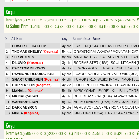
Koşu
Ikramiye:
Y
1.)
975.000
2.)
390.000
3.)
195.000
4.)
97.500
5.)
48.750
t
t
t
t
t
At Sahibi Primi:
1.)
195.000
2.)
78.000
3.)
39.000
4.)
19.500
5.)
9.750
t
t
t
t
t
S
At İsmi
Yaş
Orijin(Baba - Anne)
1
POWER OF HAKEEM
4y d a
HAKEEM (USA)
-
OCEAN POWER
/
CUVEE
2
THOMAS SHELBY
(Koşmaz)
5y k a
GRAYSTORM
-
AKASYA
/
MOUNTAIN CAT 
3
SER VEYRON
8y d k
MARCAVELLY (USA)
-
VEY RON
/
OCEAN 
4
DILUVIO
(Koşmaz)
3y d e
BODEMEISTER (USA)
-
SOUL KITCHEN (
5
CAZATOR DE OSOS
4y d a
LUXOR
-
ROCKET GIRL
/
LION HEART (U
6
RAYMOND REDDINGTON
6y d a
LUXOR
-
NADİRE
/
WIN RIVER WIN (USA)
7
SMART CHILDREN
(Koşmaz)
4y d k
TOROK (IRE)
-
SASICHA (IRE)
/
MONTJEU
8
COPPER SON
(Koşmaz)
4y k a
COPPERFIELD
-
VAZIRAH
/
DIAMOND GR
9
MAHALL
(Koşmaz)
5y d k
MYBOYCHARLIE (IRE)
-
KILL BILL
/
THREE
10
MR NALÇAKAN
4y d a
BLUEGRASS CAT (USA)
-
ALWAYS SARAH
11
WARRIOR LION
5y a a
AFTER MARKET (USA)
-
ÇAYGÜZELİ
/
ST
12
DARK VEYRON
3y d e
AGRESIVO (USA)
-
VEY RON
/
OCEAN CR
13
MİKEA
(Koşmaz)
6y d a
KING DAVID (USA)
-
CRYO STAR
/
YAVUZ
Koşu
Ikramiye:
Y
1.)
595.000
2.)
238.000
3.)
119.000
4.)
59.500
5.)
29.750
t
t
t
t
t