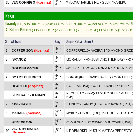
3y d
15
VEN CONMİGO
(Koşmaz)
MYBOYCHARLIE (IRE)
-
GLEN
/
KANEKO
d
Koşu
Ikramiye:
Y
1.)
595.000
2.)
238.000
3.)
119.000
4.)
59.500
5.)
29.750
t
t
t
t
t
At Sahibi Primi:
1.)
119.000
2.)
47.600
3.)
23.800
4.)
11.900
5.)
5.950
t
t
t
t
t
S
At İsmi
Yaş
Orijin(Baba - Anne)
4y k
1
COPPER SON
(Koşmaz)
COPPERFIELD
-
VAZIRAH
/
DIAMOND GREE
a
4y k
2
İSPANOZ
MORANDI (FR)
-
JUST ANOTHER DAY (FR)
a
4y d
3
GOLDEN RACER
GOLDEN TOWER
-
STORM RACER
/
ALABO
a
4y d
4
SMART CHILDREN
TOROK (IRE)
-
SASICHA (IRE)
/
MONTJEU (I
k
4y d
5
HEARTED
(Koşmaz)
HAKEEM (USA)
-
BALLET DANCER
/
APPROV
a
4y d
RECOLETOS (FR)
-
MIGHTY SHULAMMITE (
6
GENERAL SHERMAN
a
(GB)
5y d
7
KING DAVUT
SIDNEY'S CANDY (USA)
-
ALNAWAIBI (USA)
a
5y d
8
MAHALL
(Koşmaz)
MYBOYCHARLIE (IRE)
-
KILL BILL
/
THREE V
k
6y d
9
OPERASYON
SCARFACE
-
LISOWSKA
/
SRI PEKAN (USA)
k
VICTORY MATRA
4y d
10
KIRDEMİRKIR
-
KÜÇÜK MATRA
/
PERFECTO
(Koşmaz)
k