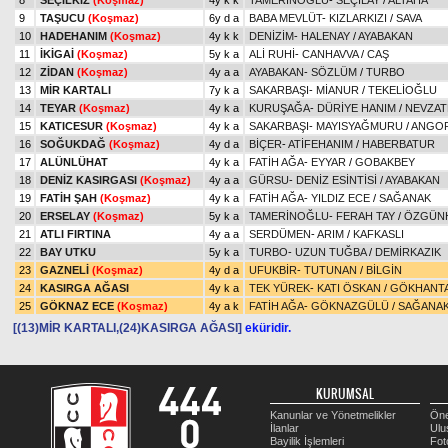
8
SEÇİLKIZ
(Koşmaz)
4y k k
TAMERİNOĞLU
-
SEÇİLAY
/
ALTAHA
9
TAŞUCU
(Koşmaz)
6y d a
BABA MEVLÜT
-
KIZLARKIZI
/
SAVA
10
HADEHANIM
(Koşmaz)
4y k k
DENİZİM
-
HALENAY
/
AYABAKAN
11
İKİGAİ
(Koşmaz)
5y k a
ALİ RUHİ
-
CANHAVVA
/
CAŞ
12
ZİDAN
(Koşmaz)
4y a a
AYABAKAN
-
SÖZLÜM
/
TURBO
13
MİR KARTALI
7y k a
SAKARBAŞI
-
MİANUR
/
TEKELİOĞLU
14
TEYAR
(Koşmaz)
4y k a
KURUŞAĞA
-
DÜRİYE HANIM
/
NEVZAT
15
KATICESUR
(Koşmaz)
4y k a
SAKARBAŞI
-
MAYISYAĞMURU
/
ANGO
16
SOĞUKDAĞ
(Koşmaz)
4y d a
BİÇER
-
ATİFEHANIM
/
HABERBATUR
17
ALÜNLÜHAT
4y k a
FATİH AĞA
-
EYYAR
/
GOBAKBEY
18
DENİZ KASIRGASI
(Koşmaz)
4y a a
GÜRSU
-
DENİZ ESİNTİSİ
/
AYABAKAN
19
FATİH ŞAH
(Koşmaz)
4y k a
FATİH AĞA
-
YILDIZ ECE
/
SAĞANAK
20
ERSELAY
(Koşmaz)
5y k a
TAMERİNOĞLU
-
FERAH TAY
/
ÖZGÜN
21
ATLI FIRTINA
4y a a
SERDÜMEN
-
ARIM
/
KAFKASLI
22
BAY UTKU
5y k a
TURBO
-
UZUN TUĞBA
/
DEMİRKAZIK
23
GAZNELİ
(Koşmaz)
4y d a
UFUKBİR
-
TUTUNAN
/
BİLGİN
24
KASIRGA AĞASI
4y k a
TEK YÜREK
-
KATI ÖSKAN
/
GÖKHANT
25
GÖKNAZ ECE
(Koşmaz)
4y a k
FATİH AĞA
-
GÖKNAZGÜLÜ
/
SAĞANA
[(13)MİR KARTALI,(24)KASIRGA AĞASI]
eküridir.
KURUMSAL
Kanunlar ve Yönetmelikler
Öne
İlanlar
Ulu
Bayilik İşlemleri
Fot