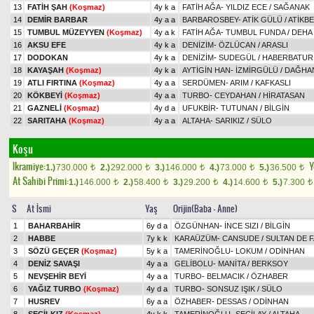
13
FATİH ŞAH
(Koşmaz)
4y k a
FATİH AĞA
-
YILDIZ ECE
/
SAĞANAK
14
DEMİR BARBAR
4y a a
BARBAROSBEY
-
ATİK GÜLÜ
/
ATİKB
15
TUMBUL MÜZEYYEN
(Koşmaz)
4y a k
FATİH AĞA
-
TUMBUL FUNDA
/
DEHA
16
AKSU EFE
4y k a
DENİZİM
-
ÖZLÜCAN
/
ARASLI
17
DODOKAN
4y k a
DENİZİM
-
SUDEGÜL
/
HABERBATUR
18
KAYAŞAH
(Koşmaz)
4y k a
AYTİGİN HAN
-
İZMİRGÜLÜ
/
DAĞHA
19
ATLI FIRTINA
(Koşmaz)
4y a a
SERDÜMEN
-
ARIM
/
KAFKASLI
20
KÖKBEYİ
(Koşmaz)
4y a a
TURBO
-
CEYDAHAN
/
HİRATASAN
21
GAZNELİ
(Koşmaz)
4y d a
UFUKBİR
-
TUTUNAN
/
BİLGİN
22
SARITAHA
(Koşmaz)
4y a a
ALTAHA
-
SARIKIZ
/
SÜLO
Koşu
Ikramiye:
Y
1.)
730.000
2.)
292.000
3.)
146.000
4.)
73.000
5.)
36.500
t
t
t
t
t
At Sahibi Primi:
1.)
146.000
2.)
58.400
3.)
29.200
4.)
14.600
5.)
7.300
t
t
t
t
t
S
At İsmi
Yaş
Orijin(Baba - Anne)
1
BAHARBAHİR
6y d a
ÖZGÜNHAN
-
İNCE SIZI
/
BİLGİN
2
HABBE
7y k k
KARAÜZÜM
-
CANSUDE
/
SULTAN DE F
3
SÖZÜ GEÇER
(Koşmaz)
5y k a
TAMERİNOĞLU
-
LOKUM
/
ODİNHAN
4
DENİZ SAVAŞI
4y a a
GELİBOLU
-
MANİTA
/
BERKSOY
5
NEVŞEHİR BEYİ
4y a a
TURBO
-
BELMACIK
/
ÖZHABER
6
YAĞIZ TURBO
(Koşmaz)
4y d a
TURBO
-
SONSUZ IŞIK
/
SÜLO
7
HUSREV
6y a a
ÖZHABER
-
DESSAS
/
ODİNHAN