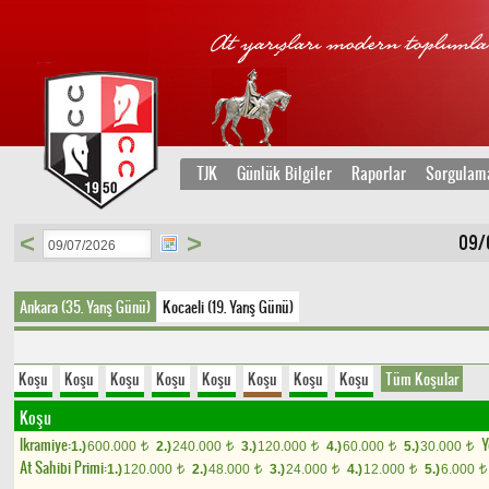
TJK
Günlük Bilgiler
Raporlar
Sorgulam
<
>
09/
Ankara (35. Yarış Günü)
Kocaeli (19. Yarış Günü)
Koşu
Koşu
Koşu
Koşu
Koşu
Koşu
Koşu
Koşu
Tüm Koşular
Koşu
Ikramiye:
Y
1.)
600.000
2.)
240.000
3.)
120.000
4.)
60.000
5.)
30.000
t
t
t
t
t
At Sahibi Primi:
1.)
120.000
2.)
48.000
3.)
24.000
4.)
12.000
5.)
6.000
t
t
t
t
t