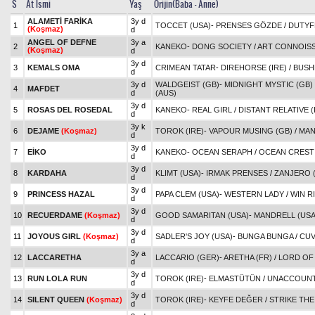
S
At İsmi
Yaş
Orijin(Baba - Anne)
ALAMETİ FARİKA
3y d
1
TOCCET (USA)
-
PRENSES GÖZDE
/
DUTYF
(Koşmaz)
d
ANGEL OF DEFNE
3y a
2
KANEKO
-
DONG SOCIETY
/
ART CONNOISS
(Koşmaz)
d
3y d
3
KEMALS OMA
CRIMEAN TATAR
-
DIREHORSE (IRE)
/
BUSH
d
3y d
WALDGEIST (GB)
-
MIDNIGHT MYSTIC (GB)
4
MAFDET
d
(AUS)
3y d
5
ROSAS DEL ROSEDAL
KANEKO
-
REAL GIRL
/
DISTANT RELATIVE (
d
3y k
6
DEJAME
(Koşmaz)
TOROK (IRE)
-
VAPOUR MUSING (GB)
/
MAN
d
3y d
7
EİKO
KANEKO
-
OCEAN SERAPH
/
OCEAN CREST 
d
3y d
8
KARDAHA
KLIMT (USA)
-
IRMAK PRENSES
/
ZANJERO 
d
3y d
9
PRINCESS HAZAL
PAPA CLEM (USA)
-
WESTERN LADY
/
WIN R
d
3y d
10
RECUERDAME
(Koşmaz)
GOOD SAMARITAN (USA)
-
MANDRELL (USA
d
3y d
11
JOYOUS GIRL
(Koşmaz)
SADLER'S JOY (USA)
-
BUNGA BUNGA
/
CUV
d
3y a
12
LACCARETHA
LACCARIO (GER)
-
ARETHA (FR)
/
LORD OF
d
3y d
13
RUN LOLA RUN
TOROK (IRE)
-
ELMASTÜTÜN
/
UNACCOUNT
d
3y d
14
SILENT QUEEN
(Koşmaz)
TOROK (IRE)
-
KEYFE DEĞER
/
STRIKE THE
d