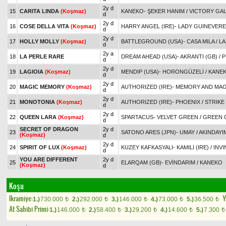
2y d
15
CARITA LINDA
(Koşmaz)
KANEKO
-
ŞEKER HANIM
/
VICTORY GAL
d
2y d
16
COSE DELLA VITA
(Koşmaz)
HARRY ANGEL (IRE)
-
LADY GUINEVERE
d
2y d
17
HOLLY MOLLY
(Koşmaz)
BATTLEGROUND (USA)
-
CASA MILA
/
LA
d
2y a
18
LA PERLE RARE
DREAM AHEAD (USA)
-
AKRANTI (GB)
/
P
d
2y d
19
LAGIOIA
(Koşmaz)
MENDIP (USA)
-
HORONGÜZELİ
/
KANE
d
2y d
20
MAGIC MEMORY
(Koşmaz)
AUTHORIZED (IRE)
-
MEMORY AND MAGI
d
2y d
21
MONOTONIA
(Koşmaz)
AUTHORIZED (IRE)
-
PHOENIX
/
STRIKE
d
2y d
22
QUEEN LARA
(Koşmaz)
SPARTACUS
-
VELVET GREEN
/
GREEN 
d
SECRET OF DRAGON
2y d
23
SATONO ARES (JPN)
-
UMAY
/
AKINDAYIM
(Koşmaz)
d
2y d
24
SPIRIT OF LUX
(Koşmaz)
KUZEY KAFKASYALI
-
KAMILI (IRE)
/
INVI
d
YOU ARE DIFFERENT
2y d
25
ELARQAM (GB)
-
EVİNDARIM
/
KANEKO
(Koşmaz)
d
Koşu
Ikramiye:
Y
1.)
730.000
2.)
292.000
3.)
146.000
4.)
73.000
5.)
36.500
t
t
t
t
t
At Sahibi Primi:
1.)
146.000
2.)
58.400
3.)
29.200
4.)
14.600
5.)
7.300
t
t
t
t
t