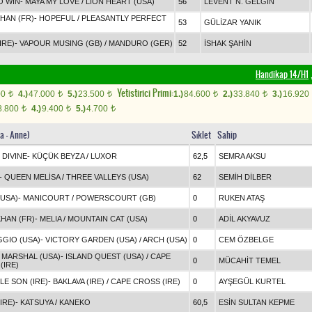
O WIN
-
MAYA MY LOVE
/
LION HEART (USA)
56
LEVENT N. GELGİN
KHAN (FR)
-
HOPEFUL
/
PLEASANTLY PERFECT
53
GÜLİZAR YANIK
IRE)
-
VAPOUR MUSING (GB)
/
MANDURO (GER)
52
İSHAK ŞAHİN
Handikap 14/H1
,
Yetistirici Primi:
00
4.)
47.000
5.)
23.500
1.)
84.600
2.)
33.840
3.)
16.920
t
t
t
t
t
8.800
4.)
9.400
5.)
4.700
t
t
t
a - Anne)
Sıklet
Sahip
DIVINE
-
KÜÇÜK BEYZA
/
LUXOR
62,5
SEMRA AKSU
-
QUEEN MELİSA
/
THREE VALLEYS (USA)
62
SEMİH DİLBER
(USA)
-
MANICOURT
/
POWERSCOURT (GB)
0
RUKEN ATAŞ
KHAN (FR)
-
MELIA
/
MOUNTAIN CAT (USA)
0
ADİL AKYAVUZ
GIO (USA)
-
VICTORY GARDEN (USA)
/
ARCH (USA)
0
CEM ÖZBELGE
E MARSHAL (USA)
-
ISLAND QUEST (USA)
/
CAPE
0
MÜCAHİT TEMEL
(IRE)
LE SON (IRE)
-
BAKLAVA (IRE)
/
CAPE CROSS (IRE)
0
AYŞEGÜL KURTEL
IRE)
-
KATSUYA
/
KANEKO
60,5
ESİN SULTAN KEPME