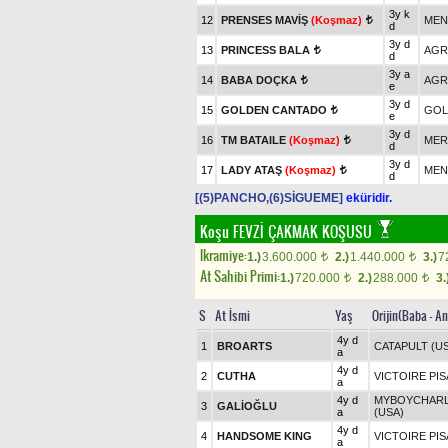
3y k
12
PRENSES MAVİŞ
(Koşmaz)
MEN
t
d
3y d
13
PRINCESS BALA
AGR
t
d
3y a
14
BABA DOÇKA
AGR
t
e
3y d
15
GOLDEN CANTADO
GOL
t
e
3y d
16
TM BATAILE
(Koşmaz)
MER
t
d
3y d
17
LADY ATAŞ
(Koşmaz)
MEN
t
d
[(5)PANCHO,(6)SİGUEME]
eküridir.
Koşu
FEVZİ ÇAKMAK KOŞUSU
Ikramiye:
1.)
3.600.000
2.)
1.440.000
3.)
7
t
t
At Sahibi Primi:
1.)
720.000
2.)
288.000
3.
t
t
S
At İsmi
Yaş
Orijin(Baba - A
4y d
1
BROARTS
CATAPULT (U
a
4y d
2
CUTHA
VICTOIRE PIS
a
4y d
MYBOYCHARLI
3
GALİOĞLU
a
(USA)
4y d
4
HANDSOME KING
VICTOIRE PIS
a