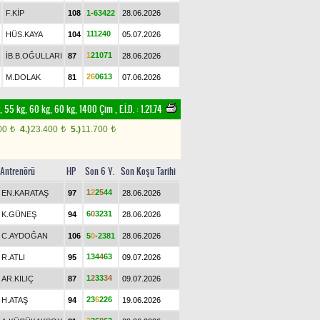
F.KİP
108
1
-
6
3
4
2
2
28.06.2026
1
1
1
2
4
0
HÜS.KAYA
104
05.07.2026
1
2
1
0
7
1
İB.B.OĞULLARI
87
28.06.2026
2
6
0
6
1
3
M.DOLAK
81
07.06.2026
er, 55 kg, 60 kg, 60 kg, 1400 Çim
,
E.İ.D. :
1.21.74
00
4.)
23.400
5.)
11.700
t
t
t
Antrenörü
HP
Son 6 Y.
Son Koşu Tarihi
1
2
2
5
4
4
EN.KARATAŞ
97
28.06.2026
6
0
3
2
3
1
K.GÜNEŞ
94
28.06.2026
C.AYDOĞAN
106
5
0
-
2
3
8
1
28.06.2026
1
3
4
4
6
3
R.ATLI
95
09.07.2026
1
2
3
3
3
4
AR.KILIÇ
87
09.07.2026
2
3
6
2
2
6
H.ATAŞ
94
19.06.2026