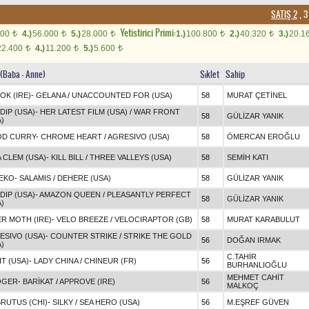
SATIŞ 2
, 3
Yetistirici Primi:
000
4.)
56.000
5.)
28.000
1.)
100.800
2.)
40.320
3.)
20.1
t
t
t
t
t
22.400
4.)
11.200
5.)
5.600
t
t
t
n(Baba - Anne)
Sıklet
Sahip
OK (IRE)
-
GELANA
/
UNACCOUNTED FOR (USA)
58
MURAT ÇETİNEL
DIP (USA)
-
HER LATEST FILM (USA)
/
WAR FRONT
58
GÜLİZAR YANIK
)
D CURRY
-
CHROME HEART
/
AGRESIVO (USA)
58
ÖMERCAN EROĞLU
A CLEM (USA)
-
KILL BILL
/
THREE VALLEYS (USA)
58
SEMİH KATI
EKO
-
SALAMIS
/
DEHERE (USA)
58
GÜLİZAR YANIK
DIP (USA)
-
AMAZON QUEEN
/
PLEASANTLY PERFECT
58
GÜLİZAR YANIK
)
ER MOTH (IRE)
-
VELO BREEZE
/
VELOCIRAPTOR (GB)
58
MURAT KARABULUT
ESIVO (USA)
-
COUNTER STRIKE
/
STRIKE THE GOLD
56
DOĞAN IRMAK
)
C.TAHİR
IT (USA)
-
LADY CHINA
/
CHINEUR (FR)
56
BURHANLIOĞLU
MEHMET CAHİT
OGER
-
BARİKAT
/
APPROVE (IRE)
56
MALKOÇ
BRUTUS (CHI)
-
SILKY
/
SEA HERO (USA)
56
M.EŞREF GÜVEN