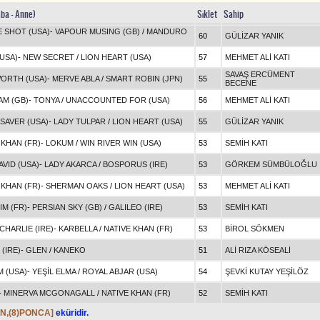
aba - Anne)
Sıklet
Sahip
 SHOT (USA)
-
VAPOUR MUSING (GB)
/
MANDURO
60
GÜLİZAR YANIK
(USA)
-
NEW SECRET
/
LION HEART (USA)
57
MEHMET ALİ KATI
SAVAŞ ERCÜMENT
ORTH (USA)
-
MERVE ABLA
/
SMART ROBIN (JPN)
55
BECENE
M (GB)
-
TONYA
/
UNACCOUNTED FOR (USA)
56
MEHMET ALİ KATI
SAVER (USA)
-
LADY TULPAR
/
LION HEART (USA)
55
GÜLİZAR YANIK
 KHAN (FR)
-
LOKUM
/
WIN RIVER WIN (USA)
53
SEMİH KATI
AVID (USA)
-
LADY AKARCA
/
BOSPORUS (IRE)
53
GÖRKEM SÜMBÜLOĞLU
 KHAN (FR)
-
SHERMAN OAKS
/
LION HEART (USA)
53
MEHMET ALİ KATI
IM (FR)
-
PERSIAN SKY (GB)
/
GALILEO (IRE)
53
SEMİH KATI
HARLIE (IRE)
-
KARBELLA
/
NATIVE KHAN (FR)
53
BİROL SÖKMEN
(IRE)
-
GLEN
/
KANEKO
51
ALİ RIZA KÖSEALİ
 (USA)
-
YEŞİL ELMA
/
ROYAL ABJAR (USA)
54
ŞEVKİ KUTAY YEŞİLÖZ
-
MINERVA MCGONAGALL
/
NATIVE KHAN (FR)
52
SEMİH KATI
ON,(8)PONCA]
eküridir.