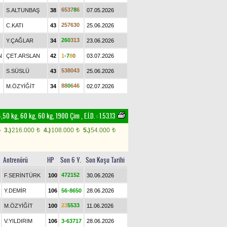
6
5
3
7
8
6
S.ALTUNBAŞ
38
07.05.2026
2
5
7
6
3
0
C.KATI
43
25.06.2026
2
6
0
3
1
3
Y.ÇAĞLAR
34
23.06.2026
N
ÇET.ARSLAN
42
1
-
7
8
0
03.07.2026
5
3
8
0
4
3
S.SÜSLÜ
43
25.06.2026
8
8
0
6
4
6
M.ÖZYİĞİT
34
02.07.2026
 54,50 kg, 60 kg, 60 kg, 1900 Çim
,
E.İ.D. :
1.53.13
3.)
216.000
4.)
108.000
5.)
54.000
t
t
t
t
Antrenörü
HP
Son 6 Y.
Son Koşu Tarihi
4
7
2
1
5
2
F.SERİNTÜRK
100
30.06.2026
Y.DEMİR
106
5
6
-
8
6
5
0
28.06.2026
2
3
5
5
3
3
M.ÖZYİĞİT
100
11.06.2026
V.YILDIRIM
106
3
-
6
3
7
1
7
28.06.2026