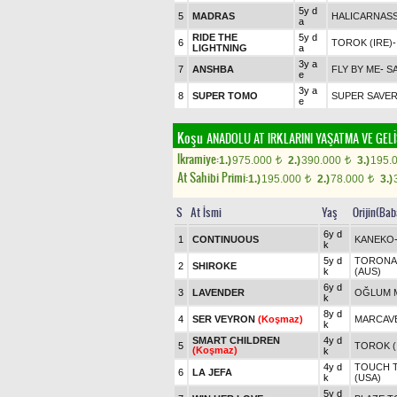
5y d
5
MADRAS
HALICARNASS
a
RIDE THE
5y d
6
TOROK (IRE)
LIGHTNING
a
3y a
7
ANSHBA
FLY BY ME
-
S
e
3y a
8
SUPER TOMO
SUPER SAVER
e
Koşu
ANADOLU AT IRKLARINI YAŞATMA VE GE
Ikramiye:
1.)
975.000
2.)
390.000
3.)
195.
t
t
At Sahibi Primi:
1.)
195.000
2.)
78.000
3.)
t
t
S
At İsmi
Yaş
Orijin(Bab
6y d
1
CONTINUOUS
KANEKO
k
5y d
TORONAD
2
SHIROKE
k
(AUS)
6y d
3
LAVENDER
OĞLUM 
k
8y d
4
SER VEYRON
(Koşmaz)
MARCAVE
k
SMART CHILDREN
4y d
5
TOROK (
(Koşmaz)
k
4y d
TOUCH 
6
LA JEFA
k
(USA)
5y d