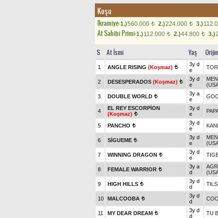
Koşu
Ikramiye:
1.)
560.000
2.)
224.000
3.)
112.
t
t
At Sahibi Primi:
1.)
112.000
2.)
44.800
3.)
t
t
S
At İsmi
Yaş
Oriji
3y d
1
ANGLE RISING
(Koşmaz)
TOR
t
e
3y d
MEN
2
DESESPERADOS
(Koşmaz)
t
e
(USA
3y a
3
DOUBLE WORLD
GOO
t
e
EL REY ESCORPİON
3y d
4
PAP
(Koşmaz)
e
t
3y d
5
PANCHO
KAN
t
e
3y d
MEN
6
SİGUEME
t
e
(USA
3y d
7
WINNING DRAGON
TIG
t
e
3y a
AGR
8
FEMALE WARRIOR
t
d
(USA
3y d
9
HIGH HILLS
TILS
t
d
3y d
10
MALCOOBA
CO
t
d
3y d
11
MY DEAR DREAM
TU 
t
d