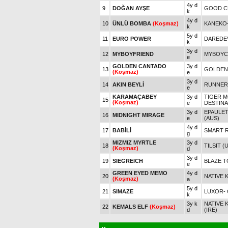
4y d
9
DOĞAN AYŞE
GOOD C
k
4y d
10
ÜNLÜ BOMBA
(Koşmaz)
KANEKO
k
5y d
11
EURO POWER
DAREDEV
k
3y d
12
MYBOYFRIEND
MYBOYCH
e
GOLDEN CANTADO
3y d
13
GOLDEN
(Koşmaz)
e
3y d
14
AKIN BEYLİ
RUNNER
e
KARAMAÇABEY
3y d
TIGER M
15
(Koşmaz)
e
DESTINA
3y d
EPAULET
16
MIDNIGHT MIRAGE
e
(AUS)
4y d
17
BABİLİ
SMART R
g
MIZMIZ MYRTLE
3y d
18
TILSIT (
(Koşmaz)
d
3y d
19
SIEGREICH
BLAZE T
e
GREEN EYED MEMO
4y d
20
NATIVE 
(Koşmaz)
a
5y d
21
SIMAZE
LUXOR
-
k
3y k
NATIVE 
22
KEMALS ELF
(Koşmaz)
d
(IRE)