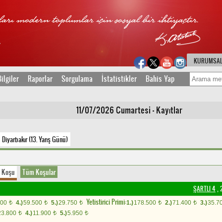
KURUMSA
ilgiler
Raporlar
Sorgulama
İstatistikler
Bahis Yap
11/07/2026 Cumartesi - Kayıtlar
Diyarbakır (13. Yarış Günü)
Koşu
Tüm Koşular
ŞARTLI 4
, 
Yetistirici Primi:
000
4.)
59.500
5.)
29.750
1.)
178.500
2.)
71.400
3.)
35.7
t
t
t
t
t
23.800
4.)
11.900
5.)
5.950
t
t
t