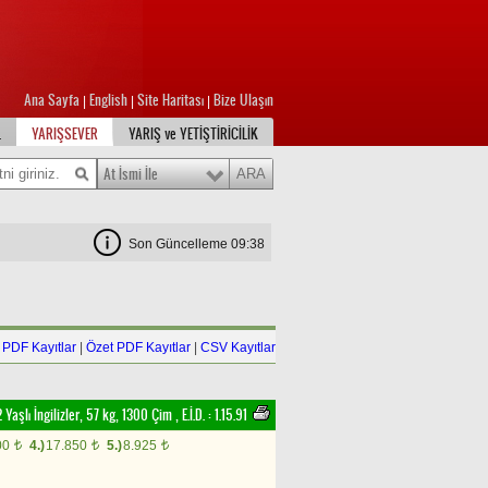
Ana Sayfa
English
Site Haritası
Bize Ulaşın
|
|
|
L
YARIŞSEVER
YARIŞ ve YETİŞTİRİCİLİK
At İsmi İle
Son Güncelleme 09:38
PDF Kayıtlar
|
Özet PDF Kayıtlar
|
CSV Kayıtlar
2 Yaşlı İngilizler, 57 kg, 1300 Çim
,
E.İ.D. :
1.15.91
00
4.)
17.850
5.)
8.925
t
t
t