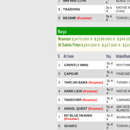
7
WIN HER LOVE
BLAZE T
k
3y k
NATIVE 
8
TRAİDORA
d
(USA)
3y k
9
DEJAME
(Koşmaz)
TOROK (
d
Koşu
Ikramiye:
1.)
470.000
2.)
188.000
3.)
94.0
t
t
At Sahibi Primi:
1.)
94.000
2.)
37.600
3.)
1
t
t
S
At İsmi
Yaş
Orijin(Bab
3y d
1
GRENTLY WINS
RHYTHM 
e
3y a
2
ÇAPGUR
FINESSE
e
3y d
3
TARCAN BABA
(Koşmaz)
TIZWAY 
e
4y d
4
HARD LION
(Koşmaz)
NATIVE 
a
3y d
5
TAKEOVER
(Koşmaz)
CARAVAG
e
5y d
AIR VIC
6
ANGEL QUEST
(Koşmaz)
k
BLANCO 
MY BLUE HEAVEN
4y d
7
INVINCIB
(Koşmaz)
k
3y d
8
SCHATZ
TOROK (
e