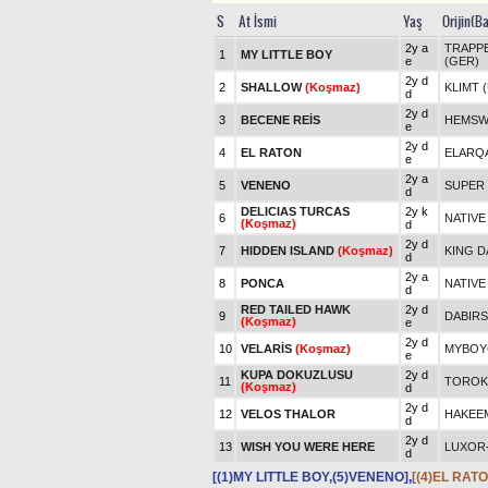
S
At İsmi
Yaş
Orijin(B
2y a
TRAPPE
1
MY LITTLE BOY
e
(GER)
2y d
2
SHALLOW
(Koşmaz)
KLIMT 
d
2y d
3
BECENE REİS
HEMSW
e
2y d
4
EL RATON
ELARQA
e
2y a
5
VENENO
SUPER 
d
DELICIAS TURCAS
2y k
6
NATIVE
(Koşmaz)
d
2y d
7
HIDDEN ISLAND
(Koşmaz)
KING D
d
2y a
8
PONCA
NATIVE
d
RED TAILED HAWK
2y d
9
DABIRS
(Koşmaz)
e
2y d
10
VELARİS
(Koşmaz)
MYBOYC
e
KUPA DOKUZLUSU
2y d
11
TOROK 
(Koşmaz)
d
2y d
12
VELOS THALOR
HAKEEM
d
2y d
13
WISH YOU WERE HERE
LUXOR
d
[(1)MY LITTLE BOY,(5)VENENO]
,
[(4)EL RAT