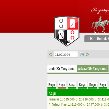
TJK
Günlük B
<
>
İzmir (25. Yarış Günü)
Ankara (36. Yarış Günü)
Koşu
Koşu
Koşu
Koşu
Koşu
Koşu
Koşu
Ikramiye:
1.)
595.000
2.)
238.000
3.)
119.
t
t
At Sahibi Primi:
1.)
119.000
2.)
47.600
3.)
t
t