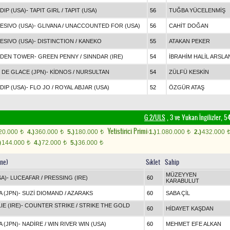
DIP (USA)
-
TAPIT GIRL
/
TAPIT (USA)
56
TUĞBA YÜCELENMİŞ
ESIVO (USA)
-
GLIVANA
/
UNACCOUNTED FOR (USA)
56
CAHİT DOĞAN
ESIVO (USA)
-
DISTINCTION
/
KANEKO
55
ATAKAN PEKER
DEN TOWER
-
GREEN PENNY
/
SINNDAR (IRE)
54
İBRAHİM HALİL ARSLA
 DE GLACE (JPN)
-
KİDNOS
/
NURSULTAN
54
ZÜLFÜ KESKİN
DIP (USA)
-
FLO JO
/
ROYAL ABJAR (USA)
52
ÖZGÜR ATAŞ
G 2/ULS
, 3 ve Yukarı İngilizler,
Yetistirici Primi:
20.000
4.)
360.000
5.)
180.000
1.)
1.080.000
2.)
432.000
t
t
t
t
)
144.000
4.)
72.000
5.)
36.000
t
t
t
nne)
Sıklet
Sahip
MÜZEYYEN
SA)
-
LUCEAFAR
/
PRESSING (IRE)
60
KARABULUT
A (JPN)
-
SUZİ DIOMAND
/
AZARAKS
60
SABA ÇİL
E (IRE)
-
COUNTER STRIKE
/
STRIKE THE GOLD
60
HİDAYET KAŞDAN
A (JPN)
-
NADİRE
/
WIN RIVER WIN (USA)
60
MEHMET EFE ALKAN