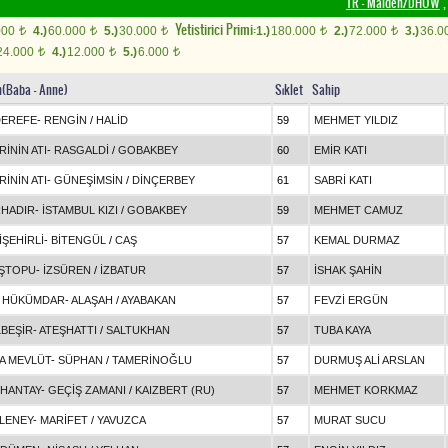
TR - Maiden/DHÖW
,
Yetistirici Primi:
000
4.)
60.000
5.)
30.000
1.)
180.000
2.)
72.000
3.)
36.0
t
t
t
t
t
24.000
4.)
12.000
5.)
6.000
t
t
t
in(Baba - Anne)
Sıklet
Sahip
DEREFE
-
RENGİN
/
HALİD
59
MEHMET YILDIZ
RİNİN ATI
-
RASGALDİ
/
GOBAKBEY
60
EMİR KATI
RİNİN ATI
-
GÜNEŞİMSİN
/
DİNÇERBEY
61
SABRİ KATI
HADIR
-
İSTAMBUL KIZI
/
GOBAKBEY
59
MEHMET CAMUZ
İŞEHİRLİ
-
BİTENGÜL
/
CAŞ
57
KEMAL DURMAZ
ŞTOPU
-
İZSÜREN
/
İZBATUR
57
İSHAK ŞAHİN
 HÜKÜMDAR
-
ALAŞAH
/
AYABAKAN
57
FEVZİ ERGÜN
BEŞİR
-
ATEŞHATTI
/
SALTUKHAN
57
TUBA KAYA
A MEVLÜT
-
SÜPHAN
/
TAMERİNOĞLU
57
DURMUŞ ALİ ARSLAN
HANTAY
-
GEÇİŞ ZAMANI
/
KAIZBERT (RU)
57
MEHMET KORKMAZ
LENEY
-
MARİFET
/
YAVUZCA
57
MURAT SUCU