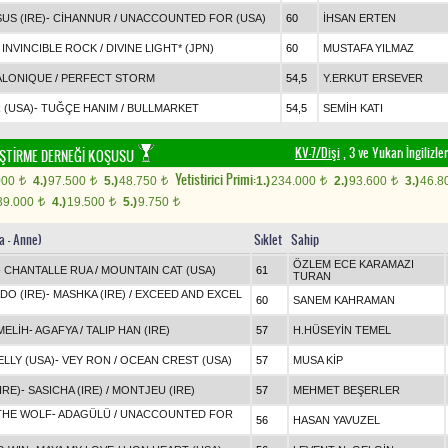
US (IRE)
-
CİHANNUR
/
UNACCOUNTED FOR (USA)
60
İHSAN ERTEN
-
INVINCIBLE ROCK
/
DIVINE LIGHT* (JPN)
60
MUSTAFA YILMAZ
ALONIQUE
/
PERFECT STORM
54,5
Y.ERKUT ERSEVER
 (USA)
-
TUĞÇE HANIM
/
BULLMARKET
54,5
SEMİH KATI
KV-7/Dişi
, 3 ve Yukarı İngilizl
LİŞTİRME DERNEĞİ KOŞUSU
Yetistirici Primi:
000
4.)
97.500
5.)
48.750
1.)
234.000
2.)
93.600
3.)
46.8
t
t
t
t
t
39.000
4.)
19.500
5.)
9.750
t
t
t
a - Anne)
Sıklet
Sahip
ÖZLEM ECE KARAMAZI
-
CHANTALLE RUA
/
MOUNTAIN CAT (USA)
61
TURAN
O (IRE)
-
MASHKA (IRE)
/
EXCEED AND EXCEL
60
SANEM KAHRAMAN
MELİH
-
AGAFYA
/
TALIP HAN (IRE)
57
H.HÜSEYİN TEMEL
LLY (USA)
-
VEY RON
/
OCEAN CREST (USA)
57
MUSA KİP
IRE)
-
SASICHA (IRE)
/
MONTJEU (IRE)
57
MEHMET BEŞERLER
THE WOLF
-
ADAGÜLÜ
/
UNACCOUNTED FOR
56
HASAN YAVUZEL