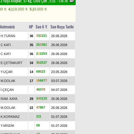
 3 Yaşlı Araplar, 57 kg, 1200 Çim
,
E.İ.D. :
1.16.76
00
4.)
18.000
5.)
9.000
t
t
t
Antrenörü
HP
Son 6 Y.
Son Koşu Tarihi
3
3
2
2
2
1
H.TURAN
36
26.06.2026
2
5
3
3
6
1
C.KATI
35
26.06.2026
2
2
2
2
5
3
C.KATI
36
26.06.2026
3
6
2
5
3
7
E.ÇETİNKURT
34
26.06.2026
6
9
6
2
3
Y.UÇAR
14
23.05.2026
9
5
6
6
7
7
M.DOLAK
17
03.07.2026
4
6
3
7
8
İ.ÇEÇAN
04.07.2026
3
4
3
1
3
3
RAM. KAYA
29
26.06.2026
4
7
8
6
7
M.DOLAK
22
26.06.2026
2
1
1
K.KORKMAZ
01.07.2026
0
8
Y.MİSDİK
01.07.2026