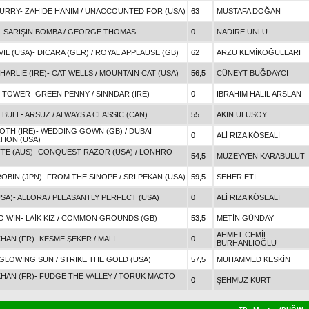
URRY
-
ZAHİDE HANIM
/
UNACCOUNTED FOR (USA)
63
MUSTAFA DOĞAN
-
SARIŞIN BOMBA
/
GEORGE THOMAS
0
NADİRE ÜNLÜ
IL (USA)
-
DICARA (GER)
/
ROYAL APPLAUSE (GB)
62
ARZU KEMİKOĞULLARI
ARLIE (IRE)
-
CAT WELLS
/
MOUNTAIN CAT (USA)
56,5
CÜNEYT BUĞDAYCI
 TOWER
-
GREEN PENNY
/
SINNDAR (IRE)
0
İBRAHİM HALİL ARSLAN
 BULL
-
ARSUZ
/
ALWAYS A CLASSIC (CAN)
55
AKIN ULUSOY
OTH (IRE)
-
WEDDING GOWN (GB)
/
DUBAI
0
ALİ RIZA KÖSEALİ
TION (USA)
TE (AUS)
-
CONQUEST RAZOR (USA)
/
LONHRO
54,5
MÜZEYYEN KARABULUT
OBIN (JPN)
-
FROM THE SINOPE
/
SRI PEKAN (USA)
59,5
SEHER ETİ
USA)
-
ALLORA
/
PLEASANTLY PERFECT (USA)
0
ALİ RIZA KÖSEALİ
O WIN
-
LAİK KIZ
/
COMMON GROUNDS (GB)
53,5
METİN GÜNDAY
AHMET CEMİL
KHAN (FR)
-
KESME ŞEKER
/
MALİ
0
BURHANLIOĞLU
GLOWING SUN
/
STRIKE THE GOLD (USA)
57,5
MUHAMMED KESKİN
KHAN (FR)
-
FUDGE THE VALLEY
/
TORUK MACTO
0
ŞEHMUZ KURT