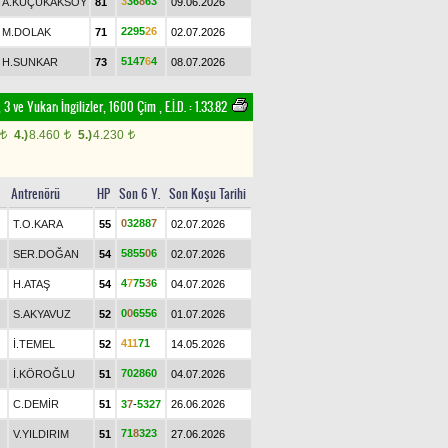
3
3
6
8
6
3
A.KÜÇÜKAKSOY
81
09.06.2026
2
2
9
5
2
6
M.DOLAK
71
02.07.2026
5
1
4
7
6
4
H.SUNKAR
73
08.07.2026
 3 ve Yukarı İngilizler, 1600 Çim
,
E.İ.D. :
1.33.82
4.)
8.460
5.)
4.230
t
t
t
Antrenörü
HP
Son 6 Y.
Son Koşu Tarihi
0
3
2
8
8
7
T.O.KARA
55
02.07.2026
5
8
5
5
0
6
SER.DOĞAN
54
02.07.2026
4
7
7
5
3
6
H.ATAŞ
54
04.07.2026
0
0
6
5
5
6
S.AKYAVUZ
52
01.07.2026
4
1
1
7
1
İ.TEMEL
52
14.05.2026
7
0
2
8
6
0
İ.KÖROĞLU
51
04.07.2026
C.DEMİR
51
3
7
-
5
3
2
7
26.06.2026
7
1
8
3
2
3
V.YILDIRIM
51
27.06.2026