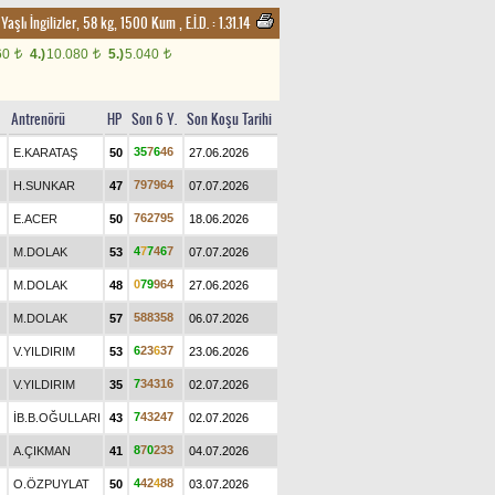
 Yaşlı İngilizler, 58 kg, 1500 Kum
,
E.İ.D. :
1.31.14
60
4.)
10.080
5.)
5.040
t
t
t
Antrenörü
HP
Son 6 Y.
Son Koşu Tarihi
3
5
7
6
4
6
E.KARATAŞ
50
27.06.2026
7
9
7
9
6
4
H.SUNKAR
47
07.07.2026
7
6
2
7
9
5
E.ACER
50
18.06.2026
4
7
7
4
6
7
M.DOLAK
53
07.07.2026
0
7
9
9
6
4
M.DOLAK
48
27.06.2026
5
8
8
3
5
8
M.DOLAK
57
06.07.2026
6
2
3
6
3
7
V.YILDIRIM
53
23.06.2026
7
3
4
3
1
6
V.YILDIRIM
35
02.07.2026
7
4
3
2
4
7
İB.B.OĞULLARI
43
02.07.2026
8
7
0
2
3
3
A.ÇIKMAN
41
04.07.2026
4
4
2
4
8
8
O.ÖZPUYLAT
50
03.07.2026