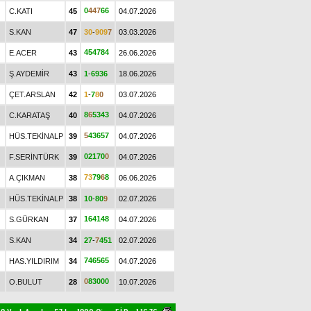
0
4
4
7
6
6
C.KATI
45
04.07.2026
S.KAN
47
3
0
-
9
0
9
7
03.03.2026
4
5
4
7
8
4
E.ACER
43
26.06.2026
Ş.AYDEMİR
43
1
-
6
9
3
6
18.06.2026
ÇET.ARSLAN
42
1
-
7
8
0
03.07.2026
8
6
5
3
4
3
C.KARATAŞ
40
04.07.2026
5
4
3
6
5
7
HÜS.TEKİNALP
39
04.07.2026
0
2
1
7
0
0
F.SERİNTÜRK
39
04.07.2026
7
3
7
9
6
8
A.ÇIKMAN
38
06.06.2026
HÜS.TEKİNALP
38
1
0
-
8
0
9
02.07.2026
1
6
4
1
4
8
S.GÜRKAN
37
04.07.2026
S.KAN
34
2
7
-
7
4
5
1
02.07.2026
7
4
6
5
6
5
HAS.YILDIRIM
34
04.07.2026
0
8
3
0
0
0
O.BULUT
28
10.07.2026