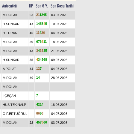
Antrenörü
HP
Son 6 Y.
Son Koşu Tarihi
2
1
1
2
4
5
M.DOLAK
53
03.07.2026
1
4
5
5
4
5
H.SUNKAR
47
10.07.2026
1
1
4
2
6
H.TURAN
45
04.07.2026
6
7
6
6
1
1
M.DOLAK
39
18.06.2026
3
4
3
3
3
5
M.DOLAK
43
21.06.2026
4
3
4
3
6
8
H.SUNKAR
35
09.07.2026
1
2
7
A.POLAT
44
04.07.2026
1
4
M.DOLAK
40
28.06.2026
M.DOLAK
7
İ.ÇEÇAN
4
2
1
4
HÜS.TEKİNALP
18.06.2026
8
6
5
6
Ö.F.ERTUĞRUL
04.07.2026
4
5
7
6
6
0
M.DOLAK
22
03.07.2026