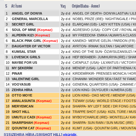
S
At İsmi
Yaş
Orijin(Baba - Anne)
1
ANGEL OF DONYA
2y d d
ANGEL OF DEATH
-
DONYA LASTVA
/
LIL
2
GENERAL MARCELLA
2y d d
NOBEL PRIZE (IRE)
-
NIGHTINGALE
/
PI
3
SECRET GIRL
2y d d
ELARQAM (GB)
-
LADY KITTEN (USA)
/
K
4
SOUL OF MINE
(Koşmaz)
2y d d
AGRESIVO (USA)
-
COPY CAT
/
ROYAL A
5
ALPERİN KIZI
(Koşmaz)
2y a d
MY FREEDOM
-
EMIKA
/
ALWAYS A CLASS
6
BLACK PINK GIRL
(Koşmaz)
2y d d
KANEKO
-
MERVE GELİN
/
PARDON (FR)
7
DAUGHTER OF VICTOR
2y d d
AYRTON
-
IRMAK SULTAN
/
SALVATORE
8
KUMSAL STAR
2y a d
KING OF THE SUN
-
ÖZAYSUZANSUZİ
/
9
LOVESICK GRILS
2y a d
HEP BERABER
-
JUMHURIYA (IRE)
/
SHA
10
MAYBE FOR US
2y d d
CATAPULT (USA)
-
LILYANTUS
/
VICTORY
11
MY ŞEKERİM
2y d d
MENDIP (USA)
-
LADY OF PARTHENIA
/
K
12
PINAR
2y d d
KIRDEMİRKIR
-
PRENSES MONICA
/
HO
13
VALENTINE GIRL
2y d d
CİHANIM
-
WONDER SEA
/
FAST 'N' FAM
14
VOOYASUB
2y d d
GENERAL QUARTERS (USA)
-
ZAMANE
15
ZEHRA HİRA
2y d d
LION KING
-
DUYGUER
/
AJMERA (GB)
16
OTTO MOYE
2y d d
LION KING
-
OKO MOYE
/
MENDIP (USA)
17
AMALASUNTA
(Koşmaz)
2y d d
TIZWAY (USA)
-
WORLD STAGE
/
FOOTS
18
MERYEMCAN
2y d d
SHARPA
-
MY LEFT SIDE
/
DR FONG (US
19
SHOT HILL
2y d d
TRAPPE SHOT (USA)
-
KIZIL TÜRE
/
MUS
20
UMUTLU CADI
(Koşmaz)
2y d d
MYBOYCHARLIE (IRE)
-
MONTELLA
/
KA
21
SHARPSHAH
(Koşmaz)
2y d d
SHARPA
-
SUN RAIN
/
SUN MUSIC (IRE)
22
QOUNTM CAT
(Koşmaz)
2y d d
KLIMT (USA)
-
QOUNTM GIRL
/
MOUNTAI
[(15)ZEHRA HİRA,(19)SHOT HILL]
eküridir.