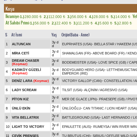
Koşu
Ikramiye:
Yet
1.)
280.000
2.)
112.000
3.)
56.000
4.)
28.000
5.)
14.000
t
t
t
t
t
At Sahibi Primi:
1.)
56.000
2.)
22.400
3.)
11.200
4.)
5.600
5.)
2.800
t
t
t
t
t
S
At İsmi
Yaş
Orijin(Baba - Anne)
3y d
1
ALTUNCAN
EUPRHATES (USA)
-
BIELLA STAR
/
HAKEEM (US
d
3y d
2
MİRA CETİ
SHAMALGAN (FR)
-
ABOVE BOARD (FR)
/
KEND
d
DREAM CHASER
3y d
3
BODEMEISTER (USA)
-
LOVE SPICE (GB)
/
CAPE
(Koşmaz)
d
KADIKÖY GÜZELİ
3y d
BODYGUARD HERO (USA)
-
LETTHEMUSICTAKE
4
(Koşmaz)
d
EMPEROR (IRE)
3y d
5
DENİZ LARA
(Koşmaz)
VICTORY GALLOP (CAN)
-
CONSTELLATION
/
A
d
3y d
6
LADY SCREAM
TILSIT (USA)
-
ALÇİNİM
/
AGRESIVO (USA)
d
3y d
7
PİTON KIZ
MER DE GLACE (JPN)
-
PRAESEPE (GB)
/
PIVOT
d
3y d
8
ÜNLÜ EKİN
ÜNLÜOĞLU
-
CAN TITANIC
/
LION HEART (USA)
d
3y d
9
VITA BELLATRIX
BATTLEGROUND (USA)
-
LAST HERNANDO
/
LI
d
3y d
10
LIGHT TO VICTORY
EPAULETTE (AUS)
-
RUMEYSA
/
WIN RIVER WIN
d
3y d
11
ÇEVİK PRENSES
TU BRUTUS (CHI)
-
SIRIUS
/
OFFLEE WILD (USA