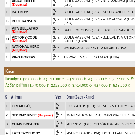
REGAL BELLE
3y d
BLUEGRASS CAT (USA)
-
SILK RANSOM (USA)
10
(Koşmaz)
d
(USA)
3y d
11
BAD BOYS
BLUEGRASS CAT (USA)
-
NUIT BLANCHE
/
CU
e
3y a
BLUEGRASS CAT (USA)
-
FLAX FLOWER (USA
12
BLUE RANSOM
e
(USA)
VITA BELLATRIX
3y d
13
BATTLEGROUND (USA)
-
LAST HERNANDO
/
(Koşmaz)
d
VICTORY CODE
3y a
BLUEGRASS CAT (USA)
-
BELIEVE IN VICTOR
14
(Koşmaz)
e
GALLOP (CAN)
NATIONAL HERO
3y d
15
SQUAD
-
ADALYN
/
AFTER MARKET (USA)
(Koşmaz)
e
3y d
16
KING BOREAS
TIZWAY (USA)
-
ELLA
/
EVOKE (USA)
e
Koşu
Ikramiye:
Yet
1.)
350.000
2.)
140.000
3.)
70.000
4.)
35.000
5.)
17.500
t
t
t
t
t
At Sahibi Primi:
1.)
70.000
2.)
28.000
3.)
14.000
4.)
7.000
5.)
3.500
t
t
t
t
t
S
At İsmi
Yaş
Orijin(Baba - Anne)
5y d
1
ORTAK GÜÇ
TU BRUTUS (CHI)
-
VELVET
/
VICTORY GAL
a
6y d
2
STORMY RIVER
(Koşmaz)
WIN RIVER WIN (USA)
-
GAMOVA
/
SRI PEKA
k
7y a
3
CHAIN BREAKER
APPROVE (IRE)
-
ONDÖRTBAHAR
/
VICTOR
a
4y d
4
LAST SYMPHONY
AVERY ISLAND (USA)
-
DONT BLAME ME
/
P