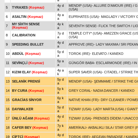
a
4y d
MENDIP (USA)
-
ALLURE D'AMOUR (IRE)
/
G
5
TYRAXES
(Koşmaz)
a
(USA)
4y a
6
ASALTIN
(Koşmaz)
EUPRHATES (USA)
-
MAGLADY
/
VICTORY 
a
MY SİXTH SENSE
4y k
7
SEVENTH SENSE
-
FLICK THE SWITCH
/
LI
(Koşmaz)
a
7y d
TEMPLE CITY* (USA)
-
AMIZZEN GRACE (US
8
CALIBRATION
a
(USA)
4y d
9
SPEEDING BULLET
APPROVE (IRE)
-
LADY MAXIMA
/
SRI PEKAN
a
5y d
10
ABDÜL
(Koşmaz)
TOROK (IRE)
-
ELEVATO
/
KANEKO
a
5y a
11
SEVİNÇLİ
(Koşmaz)
GÜNGÖR BABA
-
ESCLARMONDE (IRE)
/
IN
a
4y a
12
KIZIM ELAY
(Koşmaz)
SUPER SAVER (USA)
-
CITADEL
/
STRIKE T
k
5y d
13
SELANİK PRENSİ
MENDIP (USA)
-
ŞEMMAME
/
STRIKE THE G
a
5y k
14
BY CURA
(Koşmaz)
GREY CORAL
-
NADIA DANCER
/
KANEKO
a
6y k
15
GRACİAS SİNYOR
NATIVE KHAN (FR)
-
DRY CLEANER
/
POWE
a
5y d
16
DAYWALKER
TIZWAY (USA)
-
LADY MARTA (USA)
/
GIANT
a
4y d
17
ÜNLÜ AĞAM
(Koşmaz)
TIZWAY (USA)
-
PRENSES DİDEM
/
UNACCO
a
7y k
18
CAFER BEY
(Koşmaz)
AMERİKALI
-
AKBALIKLI SILA
/
STAR GREY (
a
4y d
19
ÇİFTÇİ
(Koşmaz)
TOROK (IRE)
-
AEGEAN PARADISE
/
KANEK