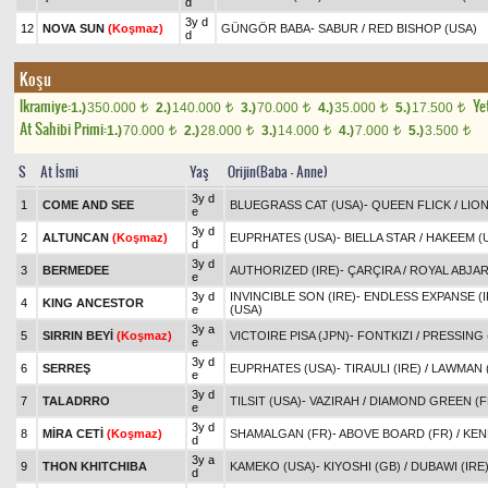
d
3y d
12
NOVA SUN
(Koşmaz)
GÜNGÖR BABA
-
SABUR
/
RED BISHOP (USA)
d
Koşu
Ikramiye:
Yet
1.)
350.000
2.)
140.000
3.)
70.000
4.)
35.000
5.)
17.500
t
t
t
t
t
At Sahibi Primi:
1.)
70.000
2.)
28.000
3.)
14.000
4.)
7.000
5.)
3.500
t
t
t
t
t
S
At İsmi
Yaş
Orijin(Baba - Anne)
3y d
1
COME AND SEE
BLUEGRASS CAT (USA)
-
QUEEN FLICK
/
LION
e
3y d
2
ALTUNCAN
(Koşmaz)
EUPRHATES (USA)
-
BIELLA STAR
/
HAKEEM (
d
3y d
3
BERMEDEE
AUTHORIZED (IRE)
-
ÇARÇIRA
/
ROYAL ABJAR
e
3y d
INVINCIBLE SON (IRE)
-
ENDLESS EXPANSE (I
4
KING ANCESTOR
e
(USA)
3y a
5
SIRRIN BEYİ
(Koşmaz)
VICTOIRE PISA (JPN)
-
FONTKIZI
/
PRESSING 
e
3y d
6
SERREŞ
EUPRHATES (USA)
-
TIRAULI (IRE)
/
LAWMAN 
e
3y d
7
TALADRRO
TILSIT (USA)
-
VAZIRAH
/
DIAMOND GREEN (F
e
3y d
8
MİRA CETİ
(Koşmaz)
SHAMALGAN (FR)
-
ABOVE BOARD (FR)
/
KEN
d
3y a
9
THON KHITCHIBA
KAMEKO (USA)
-
KIYOSHI (GB)
/
DUBAWI (IRE
d