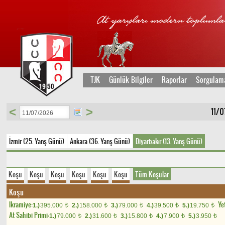
TJK
Günlük Bilgiler
Raporlar
Sorgulam
<
>
11/0
İzmir (25. Yarış Günü)
Ankara (36. Yarış Günü)
Diyarbakır (13. Yarış Günü)
Koşu
Koşu
Koşu
Koşu
Koşu
Koşu
Tüm Koşular
Koşu
Ikramiye:
Yet
1.)
395.000
2.)
158.000
3.)
79.000
4.)
39.500
5.)
19.750
t
t
t
t
t
At Sahibi Primi:
1.)
79.000
2.)
31.600
3.)
15.800
4.)
7.900
5.)
3.950
t
t
t
t
t