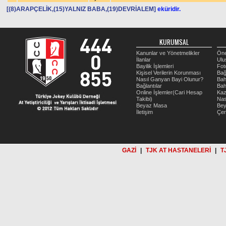
[(8)ARAPÇELİK,(15)YALNIZ BABA,(19)DEVRİALEM]
eküridir.
KURUMSAL
Kanunlar ve Yönetmelikler
Öne
İlanlar
Ulu
Bayilik İşlemleri
Fot
Kişisel Verilerin Korunması
Bağ
Nasıl Ganyan Bayi Olunur?
Bah
Bağlantılar
Bah
Online İşlemler(Cari Hesap
Kaz
Takibi)
Nas
Beyaz Masa
Be
İletişim
Çer
GAZİ
|
TJK AT HASTANELERİ
|
T