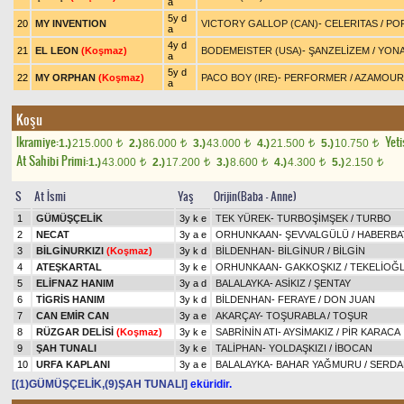
a
5y d
20
MY INVENTION
VICTORY GALLOP (CAN)
-
CELERITAS
/
PO
a
4y d
21
EL LEON
(Koşmaz)
BODEMEISTER (USA)
-
ŞANZELİZEM
/
YONA
a
5y d
22
MY ORPHAN
(Koşmaz)
PACO BOY (IRE)
-
PERFORMER
/
AZAMOUR 
a
Koşu
Ikramiye:
Yeti
1.)
215.000
2.)
86.000
3.)
43.000
4.)
21.500
5.)
10.750
t
t
t
t
t
At Sahibi Primi:
1.)
43.000
2.)
17.200
3.)
8.600
4.)
4.300
5.)
2.150
t
t
t
t
t
S
At İsmi
Yaş
Orijin(Baba - Anne)
1
GÜMÜŞÇELİK
3y k e
TEK YÜREK
-
TURBOŞİMŞEK
/
TURBO
2
NECAT
3y a e
ORHUNKAAN
-
ŞEVVALGÜLÜ
/
HABERBA
3
BİLGİNURKIZI
(Koşmaz)
3y k d
BİLDENHAN
-
BİLGİNUR
/
BİLGİN
4
ATEŞKARTAL
3y k e
ORHUNKAAN
-
GAKKOŞKIZ
/
TEKELİOĞ
5
ELİFNAZ HANIM
3y a d
BALALAYKA
-
ASİKIZ
/
ŞENTAY
6
TİGRİS HANIM
3y k d
BİLDENHAN
-
FERAYE
/
DON JUAN
7
CAN EMİR CAN
3y a e
AKARÇAY
-
TOŞURABLA
/
TOŞUR
8
RÜZGAR DELİSİ
(Koşmaz)
3y k e
SABRİNİN ATI
-
AYSİMAKIZ
/
PİR KARACA
9
ŞAH TUNALI
3y k e
TALİPHAN
-
YOLDAŞKIZI
/
İBOCAN
10
URFA KAPLANI
3y a e
BALALAYKA
-
BAHAR YAĞMURU
/
SERDA
[(1)GÜMÜŞÇELİK,(9)ŞAH TUNALI]
eküridir.