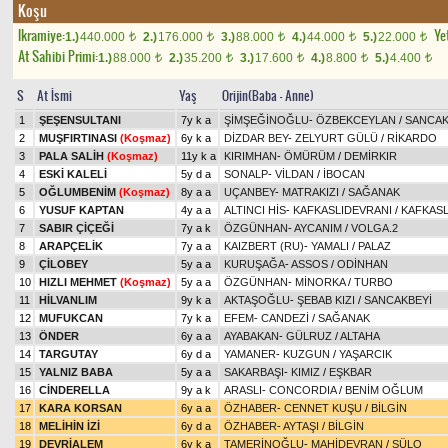
Koşu
Ikramiye:
Yet
1.)
440.000
2.)
176.000
3.)
88.000
4.)
44.000
5.)
22.000
t
t
t
t
t
At Sahibi Primi:
1.)
88.000
2.)
35.200
3.)
17.600
4.)
8.800
5.)
4.400
t
t
t
t
t
S
At İsmi
Yaş
Orijin(Baba - Anne)
1
ŞEŞENSULTANI
7y k a
ŞİMŞEĞİNOĞLU
-
ÖZBEKCEYLAN
/
SANCAK
2
MUŞFIRTINASI
(Koşmaz)
6y k a
DİZDAR BEY
-
ZELYURT GÜLÜ
/
RİKARDO
3
PALA SALİH
(Koşmaz)
11y k a
KIRIMHAN
-
ÖMÜRÜM
/
DEMİRKIR
4
ESKİ KALELİ
5y d a
SONALP
-
VİLDAN
/
İBOCAN
5
OĞLUMBENİM
(Koşmaz)
8y a a
UÇANBEY
-
MATRAKIZI
/
SAĞANAK
6
YUSUF KAPTAN
4y a a
ALTINCI HİS
-
KAFKASLIDEVRANI
/
KAFKASL
7
SABIR ÇİÇEĞİ
7y a k
ÖZGÜNHAN
-
AYCANIM
/
VOLGA.2
8
ARAPÇELİK
7y a a
KAIZBERT (RU)
-
YAMALI
/
PALAZ
9
ÇİLOBEY
5y a a
KURUŞAĞA
-
ASSOS
/
ODİNHAN
10
HIZLI MEHMET
(Koşmaz)
5y a a
ÖZGÜNHAN
-
MİNORKA
/
TURBO
11
HİLVANLIM
9y k a
AKTAŞOĞLU
-
ŞEBAB KIZI
/
SANCAKBEYİ
12
MUFUKCAN
7y k a
EFEM
-
CANDEZİ
/
SAĞANAK
13
ÖNDER
6y a a
AYABAKAN
-
GÜLRUZ
/
ALTAHA
14
TARGUTAY
6y d a
YAMANER
-
KUZGUN
/
YAŞARCIK
15
YALNIZ BABA
5y a a
SAKARBAŞI
-
KIMIZ
/
EŞKBAR
16
CİNDERELLA
9y a k
ARASLI
-
CONCORDIA
/
BENİM OĞLUM
17
KARA KORSAN
6y a a
ÖZHABER
-
CENNET KUŞU
/
BİLGİN
18
MELİHİN İZİ
6y d a
ÖZHABER
-
AYTAŞI
/
BİLGİN
19
DEVRİALEM
6y k a
TAMERİNOĞLU
-
MAHİDEVRAN
/
SÜLO