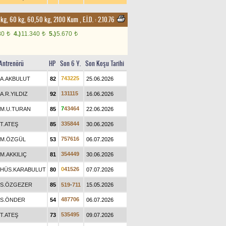
54 kg, 60 kg, 60,50 kg, 2100 Kum
,
E.İ.D. :
2.10.76
80
4.)
11.340
5.)
5.670
t
t
t
Antrenörü
HP
Son 6 Y.
Son Koşu Tarihi
7
4
3
2
2
5
A.AKBULUT
82
25.06.2026
1
3
1
1
1
5
A.R.YILDIZ
92
16.06.2026
7
4
3
4
6
4
M.U.TURAN
85
22.06.2026
3
3
5
8
4
4
T.ATEŞ
85
30.06.2026
7
5
7
6
1
6
M.ÖZGÜL
53
06.07.2026
3
5
4
4
4
9
M.AKKILIÇ
81
30.06.2026
0
4
1
5
2
6
HÜS.KARABULUT
80
07.07.2026
S.ÖZGEZER
85
5
1
9
-
7
1
1
15.05.2026
4
8
7
7
0
6
S.ÖNDER
54
06.07.2026
5
3
5
4
9
5
T.ATEŞ
73
09.07.2026