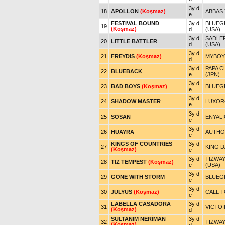
3y d
18
APOLLON
(Koşmaz)
ABBAS
e
FESTIVAL BOUND
3y d
BLUEGR
19
(Koşmaz)
d
(USA)
3y d
SADLER
20
LITTLE BATTLER
d
(USA)
3y d
21
FREYDIS
(Koşmaz)
MYBOYC
d
3y d
PAPA C
22
BLUEBACK
e
(JPN)
3y d
23
BAD BOYS
(Koşmaz)
BLUEGR
e
3y d
24
SHADOW MASTER
LUXOR
e
3y d
25
SOSAN
ENYAL
e
3y d
26
HUAYRA
AUTHOR
e
KINGS OF COUNTRIES
3y d
27
KING D
(Koşmaz)
e
3y d
TIZWAY
28
TIZ TEMPEST
(Koşmaz)
e
(USA)
3y d
29
GONE WITH STORM
BLUEGR
e
3y d
30
JULYUS
(Koşmaz)
CALL T
e
LABELLA CASADORA
3y d
31
VICTOI
(Koşmaz)
d
SULTANIM NERİMAN
3y d
32
TIZWAY
(Koşmaz)