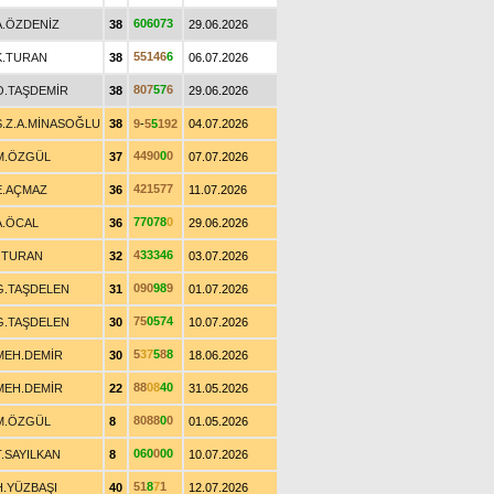
6
0
6
0
7
3
A.ÖZDENİZ
38
29.06.2026
5
5
1
4
6
6
K.TURAN
38
06.07.2026
8
0
7
5
7
6
O.TAŞDEMİR
38
29.06.2026
S.Z.A.MİNASOĞLU
38
9
-
5
5
1
9
2
04.07.2026
4
4
9
0
0
0
M.ÖZGÜL
37
07.07.2026
4
2
1
5
7
7
E.AÇMAZ
36
11.07.2026
7
7
0
7
8
0
A.ÖCAL
36
29.06.2026
4
3
3
3
4
6
İ.TURAN
32
03.07.2026
0
9
0
9
8
9
G.TAŞDELEN
31
01.07.2026
7
5
0
5
7
4
G.TAŞDELEN
30
10.07.2026
5
3
7
5
8
8
MEH.DEMİR
30
18.06.2026
8
8
0
8
4
0
MEH.DEMİR
22
31.05.2026
8
0
8
8
0
0
M.ÖZGÜL
8
01.05.2026
0
6
0
0
0
0
T.SAYILKAN
8
10.07.2026
5
1
8
7
1
H.YÜZBAŞI
40
12.07.2026