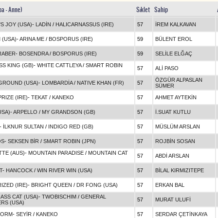
ba - Anne)
Sıklet
Sahip
S JOY (USA)
-
LADİN
/
HALICARNASSUS (IRE)
57
İREM KALKAVAN
 (USA)
-
ARINA ME
/
BOSPORUS (IRE)
59
BÜLENT EROL
RABER
-
BOSENDRA
/
BOSPORUS (IRE)
59
SELİLE ELĞAÇ
S KING (GB)
-
WHITE CATTLEYA
/
SMART ROBIN
57
ALİ PASO
ÖZGÜR ALPASLAN
GROUND (USA)
-
LOMBARDİA
/
NATIVE KHAN (FR)
57
SÜMER
RIZE (IRE)
-
TEKAT
/
KANEKO
57
AHMET AYTEKİN
USA)
-
ARPELLO
/
MY GRANDSON (GB)
57
İ.SUAT KUTLU
-
İLKNUR SULTAN
/
INDIGO RED (GB)
57
MÜSLÜM ARSLAN
OS
-
SEKSEN BİR
/
SMART ROBIN (JPN)
57
ROJBİN SOSAN
TTE (AUS)
-
MOUNTAIN PARADISE
/
MOUNTAIN CAT
57
ABDİ ARSLAN
T
-
HANCOCK
/
WIN RIVER WIN (USA)
57
BİLAL KIRMIZITEPE
IZED (IRE)
-
BRIGHT QUEEN
/
DR FONG (USA)
57
ERKAN BAL
ASS CAT (USA)
-
TWOBISCHIM
/
GENERAL
57
MURAT ULUFİ
RS (USA)
TORM
-
SEYİR
/
KANEKO
57
SERDAR ÇETİNKAYA