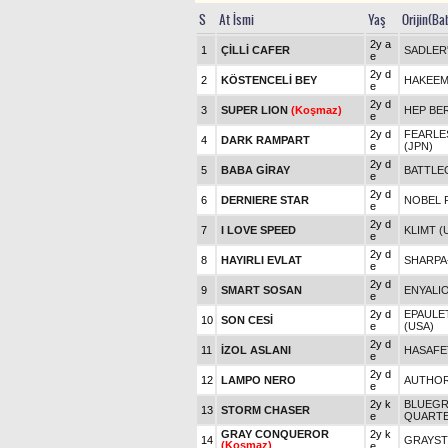
S
At İsmi
Yaş
Orijin(Ba
2y a
1
ÇİLLİ CAFER
SADLER'
e
2y d
2
KÖSTENCELİ BEY
HAKEEM
e
2y d
3
SUPER LION
(Koşmaz)
HEP BE
e
2y d
FEARLES
4
DARK RAMPART
e
(JPN)
2y d
5
BABA GİRAY
BATTLE
e
2y d
6
DERNIERE STAR
NOBEL P
e
2y d
7
I LOVE SPEED
KLIMT (
e
2y d
8
HAYIRLI EVLAT
SHARPA
e
2y d
9
SMART SOSAN
ENYALI
e
2y d
EPAULE
10
SON CESİ
e
(USA)
2y d
11
İZOL ASLANI
HASAFE
e
2y d
12
LAMPO NERO
AUTHOR
e
2y k
BLUEGR
13
STORM CHASER
e
QUARTE
GRAY CONQUEROR
2y k
14
GRAYS
(Koşmaz)
e