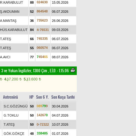
0
2
4
6
3
0
R.KARABULUT
88
15.05.2026
8
6
4
5
4
8
Ş.AKDUMAN
52
06.07.2026
7
3
5
6
2
3
A.MANTAŞ
36
26.06.2026
HÜS.KARABULUT
84
4
-
7
6
5
3
1
09.03.2026
7
4
5
3
3
5
T.ATEŞ
66
06.07.2026
0
6
0
5
7
4
T.ATEŞ
55
06.07.2026
7
4
5
4
6
5
A.AVCI
77
08.07.2026
 3 ve Yukarı İngilizler, 1300 Çim
,
E.İ.D. :
1.15.06
4.)
7.200
5.)
3.600
t
t
t
Antrenörü
HP
Son 6 Y.
Son Koşu Tarihi
0
8
9
7
9
9
S.C.GÖZÜNGÜ
50
30.04.2026
1
4
2
6
7
0
G.TOKLU
50
04.07.2026
T.ATEŞ
50
0
-
7
2
3
2
2
10.07.2026
3
3
8
4
8
5
GÖK.GÖKÇE
48
01.07.2026