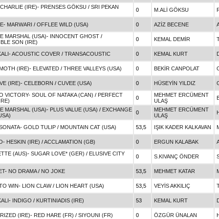
HARLIE (IRE)
-
PRENSES GÖKSU
/
SRI PEKAN
0
M.ALİ GÖKSU
SE
-
MARWARI
/
OFFLEE WILD (USA)
0
AZİZ BECENE
CE MARSHAL (USA)
-
INNOCENT GHOST
/
0
KEMAL DEMİR
IBLE SON (IRE)
ALI
-
ACOUSTIC COVER
/
TRANSACOUSTIC
0
KEMAL KURT
MOTH (IRE)
-
ELEVATED
/
THREE VALLEYS (USA)
0
BEKİR CANPOLAT
E (IRE)
-
CELEBORN
/
CUVEE (USA)
0
HÜSEYİN YILDIZ
O VICTORY
-
SOUL OF NATAKA (CAN)
/
PERFECT
MEHMET ERCÜMENT
0
IRE)
ULAŞ
CE MARSHAL (USA)
-
PLUS VALUE (USA)
/
EXCHANGE
MEHMET ERCÜMENT
0
USA)
ULAŞ
 SONATA
-
GOLD TULIP
/
MOUNTAIN CAT (USA)
53,5
IŞIK KADER KALKAVAN
O
-
HESKIN (IRE)
/
ACCLAMATION (GB)
0
ERGUN KALABAK
TTE (AUS)
-
SUGAR LOVE* (GER)
/
ELUSIVE CITY
0
S.KIVANÇ ÖNDER
ET
-
NO DRAMA
/
NO JOKE
53,5
MEHMET KATAR
TO WIN
-
LION CLAW
/
LION HEART (USA)
53,5
VEYİS AKKILIÇ
ALI
-
INDIGO
/
KURTINIADIS (IRE)
53
KEMAL KURT
IZED (IRE)
-
RED HARE (FR)
/
SIYOUNI (FR)
0
ÖZGÜR ÜNALAN