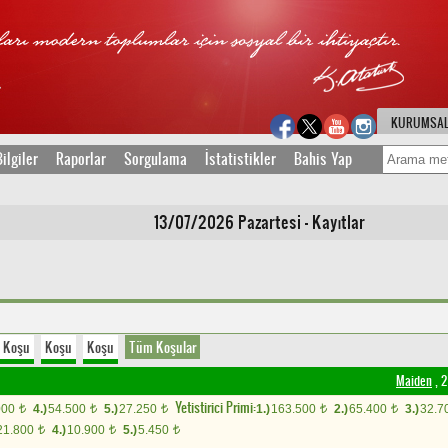
KURUMSA
ilgiler
Raporlar
Sorgulama
İstatistikler
Bahis Yap
13/07/2026 Pazartesi - Kayıtlar
Koşu
Koşu
Koşu
Tüm Koşular
Maiden
, 2
Yetistirici Primi:
000
4.)
54.500
5.)
27.250
1.)
163.500
2.)
65.400
3.)
32.7
t
t
t
t
t
21.800
4.)
10.900
5.)
5.450
t
t
t