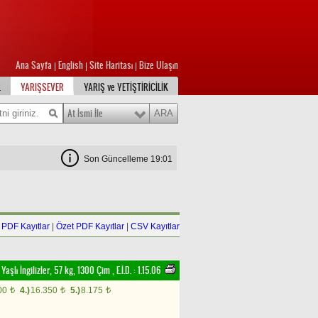
Ana Sayfa
English
Site Haritası
Bize Ulaşın
|
|
|
L
YARIŞSEVER
YARIŞ ve YETİŞTİRİCİLİK
At İsmi İle
Son Güncelleme 19:01
PDF Kayıtlar
|
Özet PDF Kayıtlar
|
CSV Kayıtlar
 Yaşlı İngilizler, 57 kg, 1300 Çim
,
E.İ.D. :
1.15.06
00
4.)
16.350
5.)
8.175
t
t
t