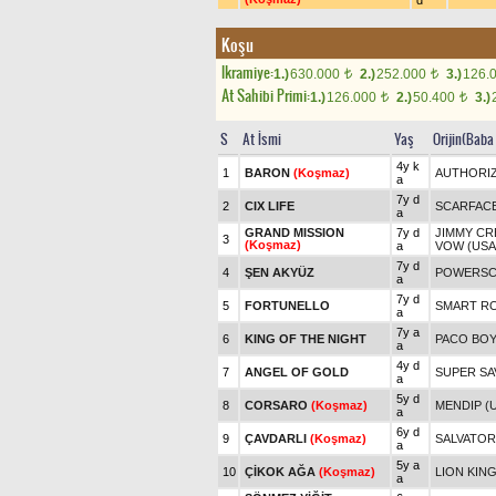
d
Koşu
Ikramiye:
1.)
630.000
2.)
252.000
3.)
126.
t
t
At Sahibi Primi:
1.)
126.000
2.)
50.400
3.)
t
t
S
At İsmi
Yaş
Orijin(Baba
4y k
1
BARON
(Koşmaz)
AUTHORIZ
a
7y d
2
CIX LIFE
SCARFAC
a
GRAND MISSION
7y d
JIMMY CR
3
(Koşmaz)
a
VOW (USA
7y d
4
ŞEN AKYÜZ
POWERSC
a
7y d
5
FORTUNELLO
SMART RO
a
7y a
6
KING OF THE NIGHT
PACO BOY 
a
4y d
7
ANGEL OF GOLD
SUPER SA
a
5y d
8
CORSARO
(Koşmaz)
MENDIP (
a
6y d
9
ÇAVDARLI
(Koşmaz)
SALVATO
a
5y a
10
ÇİKOK AĞA
(Koşmaz)
LION KIN
a