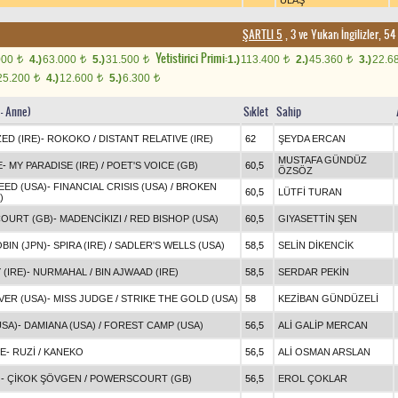
ULAŞ
ŞARTLI 5
, 3 ve Yukarı İngilizler, 
Yetistirici Primi:
000
4.)
63.000
5.)
31.500
1.)
113.400
2.)
45.360
3.)
22.6
t
t
t
t
t
25.200
4.)
12.600
5.)
6.300
t
t
t
 - Anne)
Sıklet
Sahip
ED (IRE)
-
ROKOKO
/
DISTANT RELATIVE (IRE)
62
ŞEYDA ERCAN
MUSTAFA GÜNDÜZ
E
-
MY PARADISE (IRE)
/
POET'S VOICE (GB)
60,5
ÖZSÖZ
EED (USA)
-
FINANCIAL CRISIS (USA)
/
BROKEN
60,5
LÜTFİ TURAN
)
OURT (GB)
-
MADENCİKIZI
/
RED BISHOP (USA)
60,5
GIYASETTİN ŞEN
BIN (JPN)
-
SPIRA (IRE)
/
SADLER'S WELLS (USA)
58,5
SELİN DİKENCİK
(IRE)
-
NURMAHAL
/
BIN AJWAAD (IRE)
58,5
SERDAR PEKİN
VER (USA)
-
MISS JUDGE
/
STRIKE THE GOLD (USA)
58
KEZİBAN GÜNDÜZELİ
USA)
-
DAMIANA (USA)
/
FOREST CAMP (USA)
56,5
ALİ GALİP MERCAN
RE
-
RUZİ
/
KANEKO
56,5
ALİ OSMAN ARSLAN
G
-
ÇİKOK ŞÖVGEN
/
POWERSCOURT (GB)
56,5
EROL ÇOKLAR