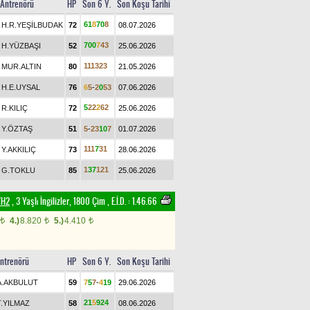
Antrenörü
HP
Son 6 Y.
Son Koşu Tarihi
6
1
8
7
0
8
H.R.YEŞİLBUDAK
72
08.07.2026
7
0
0
7
4
3
H.YÜZBAŞI
52
25.06.2026
1
1
1
3
2
3
MUR.ALTIN
80
21.05.2026
H.E.UYSAL
76
6
5
-
2
0
5
3
07.06.2026
5
2
2
2
6
2
R.KILIÇ
72
25.06.2026
Y.ÖZTAŞ
51
5
-
2
3
1
0
7
01.07.2026
1
1
1
7
3
1
Y.AKKILIÇ
73
28.06.2026
1
3
7
1
2
1
G.TOKLU
85
25.06.2026
/H2
, 3 Yaşlı İngilizler, 1800 Çim
,
E.İ.D. :
1.46.66
4.)
8.820
5.)
4.410
t
t
t
ntrenörü
HP
Son 6 Y.
Son Koşu Tarihi
A.AKBULUT
59
7
5
7
-
4
1
9
29.06.2026
2
1
5
9
2
4
T.YILMAZ
58
08.06.2026