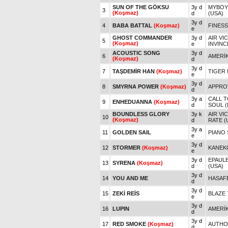
SUN OF THE GÖKSU
3y d
MYBOYC
3
(Koşmaz)
d
(USA)
3y d
4
BABA BATTAL
(Koşmaz)
FINES
e
GHOST COMMANDER
3y d
AIR VI
5
(Koşmaz)
e
INVINC
ACOUSTIC SONG
3y d
6
AMERİK
(Koşmaz)
d
3y d
7
TAŞDEMİR HAN
(Koşmaz)
TIGER 
e
3y d
8
SMYRNA POWER
(Koşmaz)
APPROV
d
3y a
CALL T
9
ENHEDUANNA
(Koşmaz)
d
SOUL (
BOUNDLESS GLORY
3y k
AIR VI
10
(Koşmaz)
d
RATE (
3y a
11
GOLDEN SAIL
PIANO
e
3y d
12
STORMER
(Koşmaz)
KANEK
e
3y d
EPAULE
13
SYRENA
(Koşmaz)
d
(USA)
3y d
14
YOU AND ME
HASAF
d
3y d
15
ZEKİ REİS
BLAZE 
e
3y d
16
LUPIN
AMERİK
d
3y d
17
RED SMOKE
(Koşmaz)
AUTHOR
d