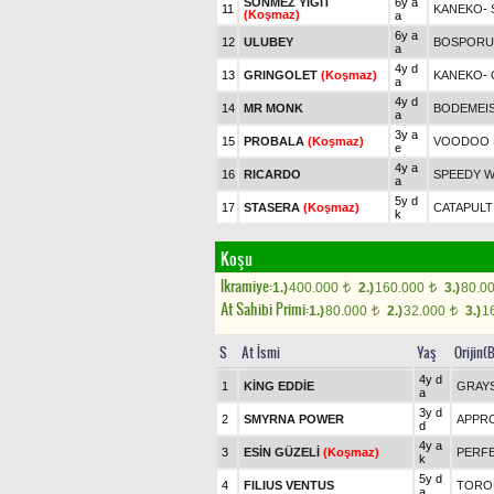
SÖNMEZ YİĞİT
6y a
11
KANEKO
-
(Koşmaz)
a
6y a
12
ULUBEY
BOSPORUS
a
4y d
13
GRINGOLET
(Koşmaz)
KANEKO
-
a
4y d
14
MR MONK
BODEMEIS
a
3y a
15
PROBALA
(Koşmaz)
VOODOO 
e
4y a
16
RICARDO
SPEEDY 
a
5y d
17
STASERA
(Koşmaz)
CATAPULT
k
Koşu
Ikramiye:
1.)
400.000
2.)
160.000
3.)
80.0
t
t
At Sahibi Primi:
1.)
80.000
2.)
32.000
3.)
1
t
t
S
At İsmi
Yaş
Orijin(
4y d
1
KİNG EDDİE
GRAY
a
3y d
2
SMYRNA POWER
APPRO
d
4y a
3
ESİN GÜZELİ
(Koşmaz)
PERF
k
5y d
4
FILIUS VENTUS
TOROK
a