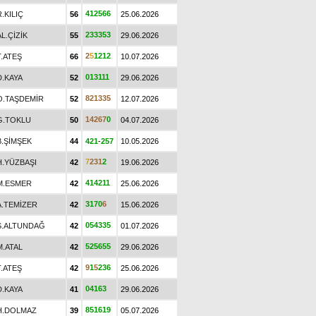
4
1
2
5
6
6
R.KILIÇ
56
25.06.2026
2
3
3
3
5
3
AL.ÇİZİK
55
29.06.2026
2
5
1
2
1
2
T.ATEŞ
66
10.07.2026
0
1
3
1
1
1
D.KAYA
52
29.06.2026
8
2
1
3
3
5
O.TAŞDEMİR
52
12.07.2026
1
4
2
6
7
0
G.TOKLU
50
04.07.2026
B.ŞİMŞEK
44
4
2
1
-
2
5
7
10.05.2026
7
2
3
1
2
H.YÜZBAŞI
42
19.06.2026
4
1
4
2
1
1
M.ESMER
42
25.06.2026
3
1
7
0
6
A.TEMİZER
42
15.06.2026
0
5
4
3
3
5
S.ALTUNDAĞ
42
01.07.2026
5
2
5
6
5
5
M.ATAL
42
29.06.2026
9
1
5
2
3
6
T.ATEŞ
42
25.06.2026
0
4
1
6
3
D.KAYA
41
29.06.2026
8
5
1
6
1
9
H.DOLMAZ
39
05.07.2026