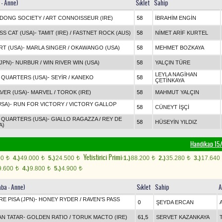
 - Anne)
Sıklet
Sahip
DONG SOCIETY
/
ART CONNOISSEUR (IRE)
58
İBRAHİM ENGİN
S CAT (USA)
-
TAMIT (IRE)
/
FASTNET ROCK (AUS)
58
NİMET ARİF KURTEL
RT (USA)
-
MARLA SINGER
/
OKAWANGO (USA)
58
MEHMET BOZKAYA
JPN)
-
NURBUR
/
WIN RIVER WIN (USA)
58
YALÇIN TÜRE
LEYLA NAGİHAN
 QUARTERS (USA)
-
SEYİR
/
KANEKO
58
ÇETİNKAYA
VER (USA)
-
MARVEL
/
TOROK (IRE)
58
MAHMUT YALÇIN
USA)
-
RUN FOR VICTORY
/
VICTORY GALLOP
58
CÜNEYT İŞÇİ
 QUARTERS (USA)
-
GIALLO RAGAZZA
/
REY DE
58
HÜSEYİN YILDIZ
A)
Handikap 15
Yetistirici Primi:
00
4.)
49.000
5.)
24.500
1.)
88.200
2.)
35.280
3.)
17.640
t
t
t
t
t
9.600
4.)
9.800
5.)
4.900
t
t
t
aba - Anne)
Sıklet
Sahip
A
RE PISA (JPN)
-
HONEY RYDER
/
RAVEN'S PASS
0
ŞEYDA ERCAN
AN TATAR
-
GOLDEN RATIO
/
TORUK MACTO (IRE)
61,5
SERVET KAZANKAYA