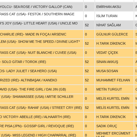
 YOLCU
-
SEA ROSE
/
VICTORY GALLOP (CAN)
0
EMİRHAN AKSU
ASS CAT (USA)
-
FESTÜK
/
SOUTHERN IMAGE
0
İSLİM TURAN
'S JOY (USA)
-
LITTLE HEART (USA)
/
UNCLE MO
52
NİHAT SAĞLAM
HARLIE (IRE)
-
MADE IN FOÇA
/
ARSENIC
0
GÜLNUR GÜLERCE
LEM (USA)
-
SHOW ME THE SPEED
/
DIVINE LIGHT*
52
H.TARIK DİKENCİK
ASS CAT (USA)
-
NUIT BLANCHE
/
CUVEE (USA)
0
VEDAT ÇİÇEK
-
SOLO GİTAR
/
TOROK (IRE)
52
SİNAN AKKUŞ
IOS
-
LADY JULIET
/
SEA HERO (USA)
52
MUSA SOSAN
IZED (IRE)
-
ALTINBAŞAK
/
KANEKO
52
MUHAMMET FELHAN
AVID (USA)
-
THE FIRE GIRL
/
DAI JIN (GB)
0
METİN TURGUT
 (USA)
-
SHIAWASSEE (USA)
/
ARTIE SCHILLER
0
MELİS KURTEL EMİN
ASS CAT (USA)
-
RAHAF (USA)
/
STREET CRY (IRE)
52
MELİS KURTEL EMİN
O VICTORY
-
ABEILLE (IRE)
/
ALHAARTH (IRE)
0
H.TARIK DİKENCİK
RE PISA (JPN)
-
GOSSIP GIRL
/
REVOQUE (IRE)
0
SADIK ORUÇ
MEHMET ERCÜMENT
 (USA)
-
MISS LEGEND
/
HIGH CHAPARRAL (IRE)
0