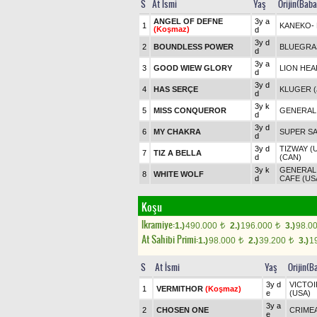
S
At İsmi
Yaş
Orijin(Baba
ANGEL OF DEFNE
3y a
1
KANEKO
-
(Koşmaz)
d
3y d
2
BOUNDLESS POWER
BLUEGRAS
d
3y a
3
GOOD WIEW GLORY
LION HEA
d
3y d
4
HAS SERÇE
KLUGER (
d
3y k
5
MISS CONQUEROR
GENERAL
d
3y d
6
MY CHAKRA
SUPER SA
d
3y d
TIZWAY (
7
TIZ A BELLA
d
(CAN)
3y k
GENERAL
8
WHITE WOLF
d
CAFE (US
Koşu
Ikramiye:
1.)
490.000
2.)
196.000
3.)
98.0
t
t
At Sahibi Primi:
1.)
98.000
2.)
39.200
3.)
1
t
t
S
At İsmi
Yaş
Orijin(B
3y d
VICTOI
1
VERMITHOR
(Koşmaz)
e
(USA)
3y a
2
CHOSEN ONE
CRIME
e