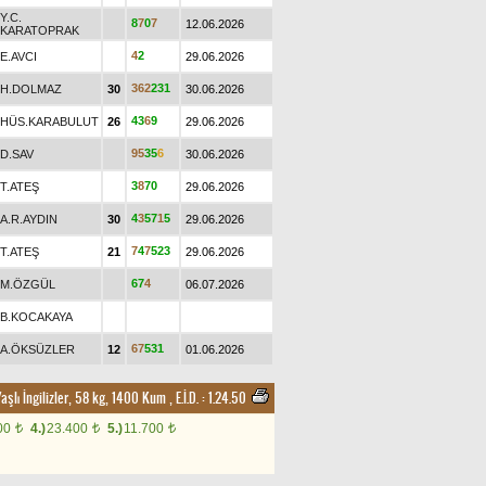
Y.C.
8
7
0
7
12.06.2026
KARATOPRAK
4
2
E.AVCI
29.06.2026
3
6
2
2
3
1
H.DOLMAZ
30
30.06.2026
4
3
6
9
HÜS.KARABULUT
26
29.06.2026
9
5
3
5
6
D.SAV
30.06.2026
3
8
7
0
T.ATEŞ
29.06.2026
4
3
5
7
1
5
A.R.AYDIN
30
29.06.2026
7
4
7
5
2
3
T.ATEŞ
21
29.06.2026
6
7
4
M.ÖZGÜL
06.07.2026
B.KOCAKAYA
6
7
5
3
1
A.ÖKSÜZLER
12
01.06.2026
Yaşlı İngilizler, 58 kg, 1400 Kum
,
E.İ.D. :
1.24.50
00
4.)
23.400
5.)
11.700
t
t
t