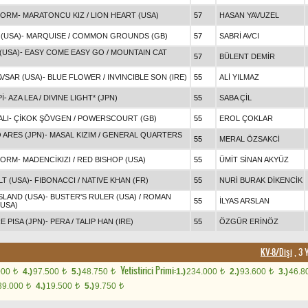
TORM
-
MARATONCU KIZ
/
LION HEART (USA)
57
HASAN YAVUZEL
(USA)
-
MARQUISE
/
COMMON GROUNDS (GB)
57
SABRİ AVCI
(USA)
-
EASY COME EASY GO
/
MOUNTAIN CAT
57
BÜLENT DEMİR
VSAR (USA)
-
BLUE FLOWER
/
INVINCIBLE SON (IRE)
55
ALİ YILMAZ
İ
-
AZA LEA
/
DIVINE LIGHT* (JPN)
55
SABA ÇİL
ALI
-
ÇİKOK ŞÖVGEN
/
POWERSCOURT (GB)
55
EROL ÇOKLAR
 ARES (JPN)
-
MASAL KIZIM
/
GENERAL QUARTERS
55
MERAL ÖZSAKCİ
TORM
-
MADENCİKIZI
/
RED BISHOP (USA)
55
ÜMİT SİNAN AKYÜZ
T (USA)
-
FIBONACCI
/
NATIVE KHAN (FR)
55
NURİ BURAK DİKENCİK
SLAND (USA)
-
BUSTER'S RULER (USA)
/
ROMAN
55
İLYAS ARSLAN
(USA)
E PISA (JPN)
-
PERA
/
TALIP HAN (IRE)
55
ÖZGÜR ERİNÖZ
KV-8/Dişi
, 3 
Yetistirici Primi:
000
4.)
97.500
5.)
48.750
1.)
234.000
2.)
93.600
3.)
46.8
t
t
t
t
t
39.000
4.)
19.500
5.)
9.750
t
t
t