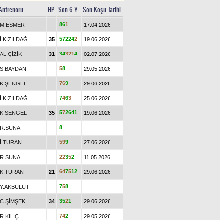
Antrenörü
HP
Son 6 Y.
Son Koşu Tarihi
8
6
1
M.ESMER
17.04.2026
5
7
2
2
4
2
İ.KIZILDAĞ
35
19.06.2026
3
4
3
2
1
4
AL.ÇİZİK
31
02.07.2026
5
8
S.BAYDAN
29.05.2026
7
6
9
K.ŞENGEL
29.06.2026
7
4
6
3
İ.KIZILDAĞ
25.06.2026
5
7
2
6
4
1
K.ŞENGEL
35
19.06.2026
8
R.SUNA
5
9
9
İ.TURAN
27.06.2026
2
2
3
5
2
R.SUNA
11.05.2026
6
4
7
5
1
2
K.TURAN
21
29.06.2026
7
5
8
Y.AKBULUT
3
5
2
1
C.ŞİMŞEK
34
29.06.2026
7
4
2
R.KILIÇ
29.05.2026