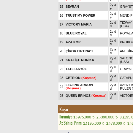
2y a
15
ŞEVRAN
GRAYS
e
2y d
16
TRUST MY POWER
MENDIP 
e
2y d
TIZWAY 
17
VICTORY MARIA
d
(USA)
2y d
18
BLUE ROYAL
ROYAL A
d
2y d
19
AZA KOP
PROKOP
d
2y a
20
ÇİKOK FIRTINASI
AMERİK
d
2y d
SATONO
21
KRALİÇE NONİKA
d
(USA)
2y k
22
TATLI AKYÜZ
GRAYS
d
2y d
23
CETRION
(Koşmaz)
CATAPUL
d
LEGEND ARROW
2y d
AVERY I
24
(Koşmaz)
d
RULER 
2y d
25
QUEEN ERİNÖZ
(Koşmaz)
VICTOIR
d
Koşu
Ikramiye:
1.)
975.000
2.)
390.000
3.)
195.
t
t
At Sahibi Primi:
1.)
195.000
2.)
78.000
3.)
t
t