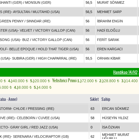
SHANTI (GER)
/
MONSUN (GER)
56,5
MURAT SÖNMEZ
 (IRE)
-
AYSULTAN
/
MUJTAHID (USA)
56,5
MEHMET SARP
GREEN PENNY
/
SINNDAR (IRE)
56
İBRAHİM ENGİN
TER (USA)
-
VELVET
/
VICTORY GALLOP (CAN)
56
HADİ ELOĞLU
SONG (USA)
-
BUZ
/
VICTORY GALLOP (CAN)
56
FERİT SARAK
WOLF
-
BELLE EPOQUE
/
HOLD THAT TIGER (USA)
56
EREN KARGACI
 (USA)
-
SUBIRA (GER)
/
HIGH CHAPARRAL (IRE)
55,5
ORHAN KİBAR
Handikap 14/H2
,
Yetistirici Primi:
00
4.)
40.000
5.)
20.000
1.)
72.000
2.)
28.800
3.)
14.400
t
t
t
t
t
6.000
4.)
8.000
5.)
4.000
t
t
t
Baba - Anne)
Sıklet
Sahip
STORM
-
CHLOE
/
PRESSING (IRE)
63
ERCAN SÖKMEZ
VE (IRE)
-
CELEBORN
/
CUVEE (USA)
58
HÜSEYİN YILDIZ
ECTO
-
GRAY GIRL
/
RED JAZZ (USA)
0
İSA ÖZKAN
MEHMET MURAT
 (IRE)
-
SERENARA
/
VELOCIRAPTOR (GB)
62
UĞURLU