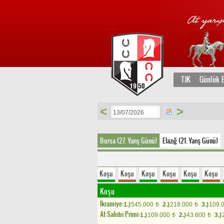
TJK
Günlük B
<
>
Bursa (27. Yarış Günü)
Elazığ (21. Yarış Günü)
Koşu
Koşu
Koşu
Koşu
Koşu
Koşu
Koşu
Ikramiye:
1.)
545.000
2.)
218.000
3.)
109.
t
t
At Sahibi Primi:
1.)
109.000
2.)
43.600
3.)
t
t