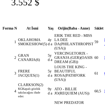
3.552
$
Forma
N
At İsmi
Yaş
Orijin(Baba - Anne)
Sıklet
ERIK THE RED - MISS
OKLAHOMA
4y
LA DEE
1
59
SMOKESHOW
(5)
d a
DA(PHILANTHROPIST
(USA))
VERCINGETORIX -
GRAN
5y
2
GRANJA (GER)(OASIS
60
CANARIA
(6)
d a
DREAM (GB))
LOUIS THE KING -
FRERE
5y
BEAUTIFUL
3
61
JACQUES
(1)
d a
ROSA(PATHFORK
(USA))
CLARKSON
(2)
KG
Kapalı gözlük
9y
ATO - BILLIE
4
60,5
takılacağını ifade
d a
JO(REQUIEM (AUS))
eder.
NEW PREDATOR