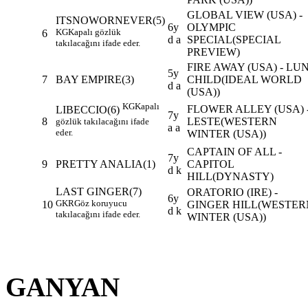
GLOBAL VIEW (USA) -
ITSNOWORNEVER
(5)
6y
OLYMPIC
KG
Kapalı gözlük
6
d a
SPECIAL(SPECIAL
takılacağını ifade eder.
PREVIEW)
FIRE AWAY (USA) - LU
5y
7
BAY EMPIRE
(3)
CHILD(IDEAL WORLD
d a
(USA))
KG
Kapalı
FLOWER ALLEY (USA) 
LIBECCIO
(6)
7y
8
LESTE(WESTERN
gözlük takılacağını ifade
a a
eder.
WINTER (USA))
CAPTAIN OF ALL -
7y
9
PRETTY ANALIA
(1)
CAPITOL
d k
HILL(DYNASTY)
LAST GINGER
(7)
ORATORIO (IRE) -
6y
GKR
Göz koruyucu
10
GINGER HILL(WESTER
d k
takılacağını ifade eder.
WINTER (USA))
GANYAN