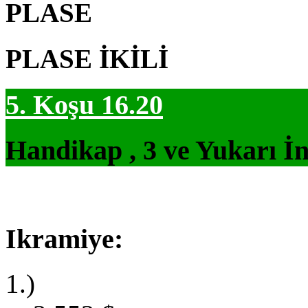
PLASE
PLASE İKİLİ
5. Koşu 16.20
Handikap , 3 ve Yukarı İn
Ikramiye:
1.)