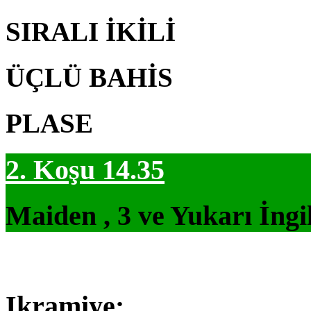
SIRALI İKİLİ
ÜÇLÜ BAHİS
PLASE
2. Koşu 14.35
Maiden , 3 ve Yukarı İngi
Ikramiye: