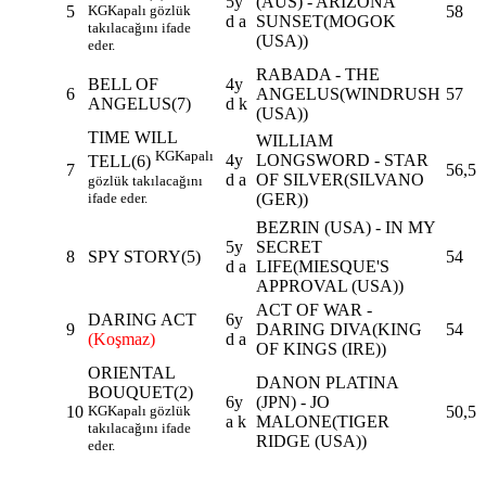
5y
(AUS) - ARIZONA
5
KG
Kapalı gözlük
58
d a
SUNSET(MOGOK
takılacağını ifade
(USA))
eder.
RABADA - THE
BELL OF
4y
6
ANGELUS(WINDRUSH
57
ANGELUS
(7)
d k
(USA))
TIME WILL
WILLIAM
KG
Kapalı
4y
LONGSWORD - STAR
TELL
(6)
7
56,5
d a
OF SILVER(SILVANO
gözlük takılacağını
ifade eder.
(GER))
BEZRIN (USA) - IN MY
5y
SECRET
8
SPY STORY
(5)
54
d a
LIFE(MIESQUE'S
APPROVAL (USA))
ACT OF WAR -
DARING ACT
6y
9
DARING DIVA(KING
54
(Koşmaz)
d a
OF KINGS (IRE))
ORIENTAL
DANON PLATINA
BOUQUET
(2)
6y
(JPN) - JO
10
KG
Kapalı gözlük
50,5
a k
MALONE(TIGER
takılacağını ifade
RIDGE (USA))
eder.