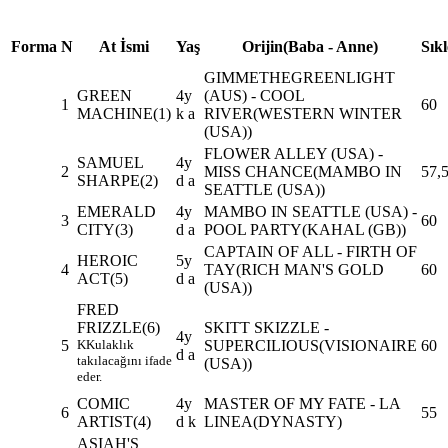
Forma
N
At İsmi
Yaş
Orijin(Baba - Anne)
Sıkl
GIMMETHEGREENLIGHT
GREEN
4y
(AUS) - COOL
1
60
MACHINE
(1)
k a
RIVER(WESTERN WINTER
(USA))
FLOWER ALLEY (USA) -
SAMUEL
4y
2
MISS CHANCE(MAMBO IN
57,
SHARPE
(2)
d a
SEATTLE (USA))
EMERALD
4y
MAMBO IN SEATTLE (USA) -
3
60
CITY
(3)
d a
POOL PARTY(KAHAL (GB))
CAPTAIN OF ALL - FIRTH OF
HEROIC
5y
4
TAY(RICH MAN'S GOLD
60
ACT
(5)
d a
(USA))
FRED
FRIZZLE
(6)
SKITT SKIZZLE -
4y
5
K
Kulaklık
SUPERCILIOUS(VISIONAIRE
60
d a
takılacağını ifade
(USA))
eder.
COMIC
4y
MASTER OF MY FATE - LA
6
55
ARTIST
(4)
d k
LINEA(DYNASTY)
ASIAH'S