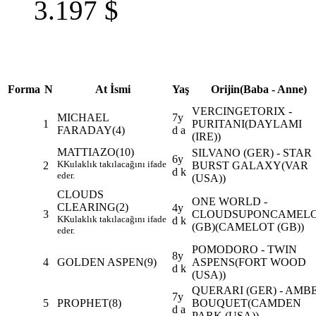
3.197
$
Forma
N
At İsmi
Yaş
Orijin(Baba - Anne)
VERCINGETORIX -
MICHAEL
7y
1
PURITANI(DAYLAMI
FARADAY
(4)
d a
(IRE))
MATTIAZO
(10)
SILVANO (GER) - STAR
6y
K
Kulaklık takılacağını ifade
2
BURST GALAXY(VAR
d k
eder.
(USA))
CLOUDS
ONE WORLD -
CLEARING
(2)
4y
3
CLOUDSUPONCAMEL
K
Kulaklık takılacağını ifade
d k
(GB)(CAMELOT (GB))
eder.
POMODORO - TWIN
8y
4
GOLDEN ASPEN
(9)
ASPENS(FORT WOOD
d k
(USA))
QUERARI (GER) - AMB
7y
5
PROPHET
(8)
BOUQUET(CAMDEN
d a
PARK (USA))