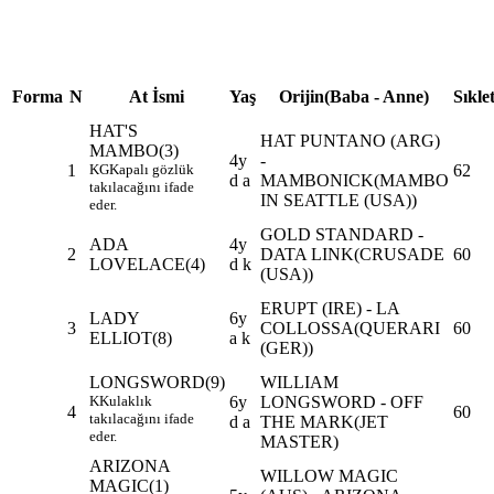
Forma
N
At İsmi
Yaş
Orijin(Baba - Anne)
Sıkle
HAT'S
HAT PUNTANO (ARG)
MAMBO
(3)
4y
-
1
KG
Kapalı gözlük
62
d a
MAMBONICK(MAMBO
takılacağını ifade
IN SEATTLE (USA))
eder.
GOLD STANDARD -
ADA
4y
2
DATA LINK(CRUSADE
60
LOVELACE
(4)
d k
(USA))
ERUPT (IRE) - LA
LADY
6y
3
COLLOSSA(QUERARI
60
ELLIOT
(8)
a k
(GER))
LONGSWORD
(9)
WILLIAM
K
Kulaklık
6y
LONGSWORD - OFF
4
60
takılacağını ifade
d a
THE MARK(JET
eder.
MASTER)
ARIZONA
WILLOW MAGIC
MAGIC
(1)