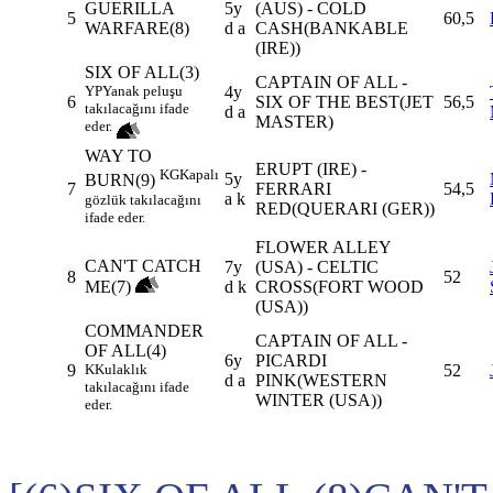
GUERILLA
5y
(AUS) - COLD
5
60,5
WARFARE
(8)
d a
CASH(BANKABLE
(IRE))
SIX OF ALL
(3)
CAPTAIN OF ALL -
YP
Yanak peluşu
4y
6
SIX OF THE BEST(JET
56,5
takılacağını ifade
d a
MASTER)
eder.
WAY TO
ERUPT (IRE) -
KG
Kapalı
5y
BURN
(9)
7
FERRARI
54,5
a k
gözlük takılacağını
RED(QUERARI (GER))
ifade eder.
FLOWER ALLEY
CAN'T CATCH
7y
(USA) - CELTIC
8
52
ME
(7)
d k
CROSS(FORT WOOD
(USA))
COMMANDER
CAPTAIN OF ALL -
OF ALL
(4)
6y
PICARDI
9
K
Kulaklık
52
d a
PINK(WESTERN
takılacağını ifade
WINTER (USA))
eder.