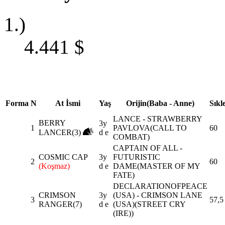
1.)
4.441
$
Forma
N
At İsmi
Yaş
Orijin(Baba - Anne)
Sıkl
LANCE - STRAWBERRY
BERRY
3y
1
PAVLOVA(CALL TO
60
LANCER
(3)
d e
COMBAT)
CAPTAIN OF ALL -
COSMIC CAP
3y
FUTURISTIC
2
60
(Koşmaz)
d e
DAME(MASTER OF MY
FATE)
DECLARATIONOFPEACE
CRIMSON
3y
(USA) - CRIMSON LANE
3
57,5
RANGER
(7)
d e
(USA)(STREET CRY
(IRE))