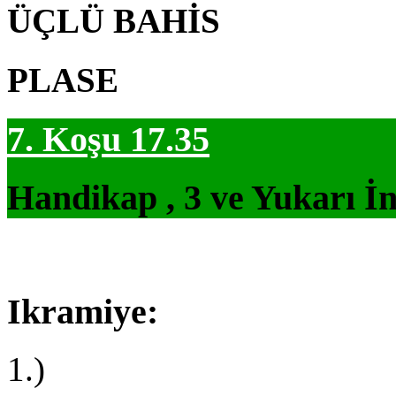
ÜÇLÜ BAHİS
PLASE
7. Koşu 17.35
Handikap , 3 ve Yukarı İn
Ikramiye:
1.)