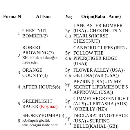
Forma
N
At İsmi
Yaş
Orijin(Baba - Anne)
LANCASTER BOMBER
CHESTNUT
5y
(USA) - CHESTNUTS N
1
BOMBER
(2)
d a
PEARLS(HORSE
CHESTNUT)
ROBERT
CANFORD CLIFFS (IRE) -
BROWNING
(7)
5y
FOLLOW THE
2
K
Kulaklık takılacağını
d a
PIPER(TIGER RIDGE
ifade eder.
(USA))
ORANGE
5y
FLOWER ALLEY (USA) -
3
COUNTY
(3)
d a
GETTNA(VAR (USA))
BEZRIN (USA) - IN MY
9y
4
AFTER HOURS
(6)
SECRET LIFE(MIESQUE'S
d a
APPROVAL (USA))
GIMMETHEGREENLIGHT
GREENLIGHT
5y
5
(AUS) - LERTASHA (AUS)
RACER
(Koşmaz)
d a
(O'REILLY (NZ))
SHOREYBOMBA
(5)
DECLARATIONOFPEACE
4y
KG
Kapalı gözlük
6
(USA) - SURFING
d a
takılacağını ifade eder.
BELLE(KAHAL (GB))