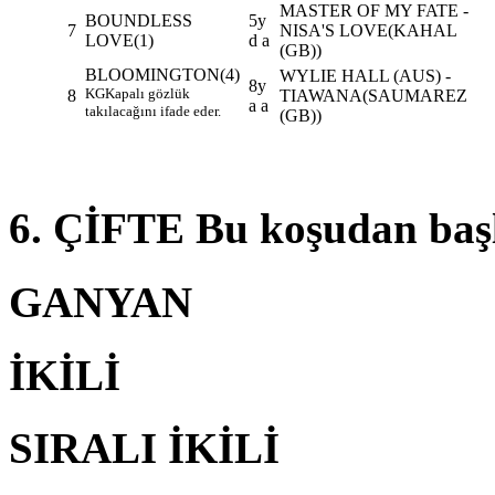
MASTER OF MY FATE -
BOUNDLESS
5y
7
NISA'S LOVE(KAHAL
LOVE
(1)
d a
(GB))
BLOOMINGTON
(4)
WYLIE HALL (AUS) -
8y
KG
Kapalı gözlük
8
TIAWANA(SAUMAREZ
a a
takılacağını ifade eder.
(GB))
6. ÇİFTE Bu koşudan baş
GANYAN
İKİLİ
SIRALI İKİLİ