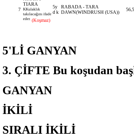
TIARA
5y
RABADA - TARA
7
K
Kulaklık
56,
d k
DAWN(WINDRUSH (USA))
takılacağını ifade
eder.
(Koşmaz)
5'Lİ GANYAN
3. ÇİFTE Bu koşudan baş
GANYAN
İKİLİ
SIRALI İKİLİ