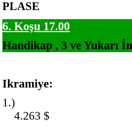
PLASE
6. Koşu 17.00
Handikap , 3 ve Yukarı İn
Ikramiye:
1.)
4.263
$