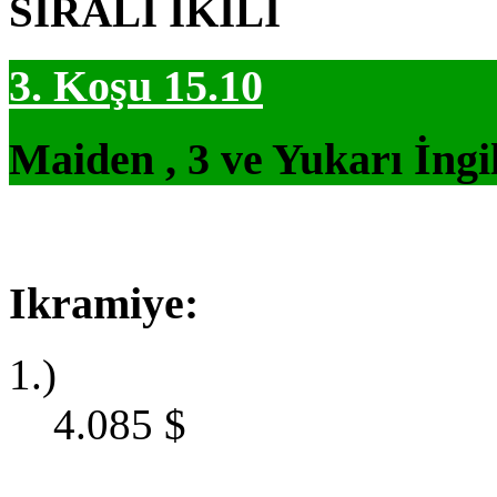
SIRALI İKİLİ
3. Koşu 15.10
Maiden , 3 ve Yukarı İngi
Ikramiye:
1.)
4.085
$