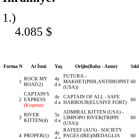
1.)
4.085
$
Forma
N
At İsmi
Yaş
Orijin(Baba - Anne)
Sıkl
FUTURA -
ROCK MY
4y
1
MAKHET(PHILANTHROPIST
60
BOAT
(2)
d a
(USA))
CAPTAIN'S
4y
CAPTAIN OF ALL - SAFE
2
EXPRESS
60
d a
HARBOUR(ELUSIVE FORT)
(Koşmaz)
ADMIRAL KITTEN (USA) -
RIVER
5y
3
LIMPOPO RIVER(TRIPPI
60
KITTEN
(4)
d a
(USA))
RAFEEF (AUS) - SOCIETY
4y
4
PROPER
(1)
PAGES (IRE)(MEDAGLIA
60
d a