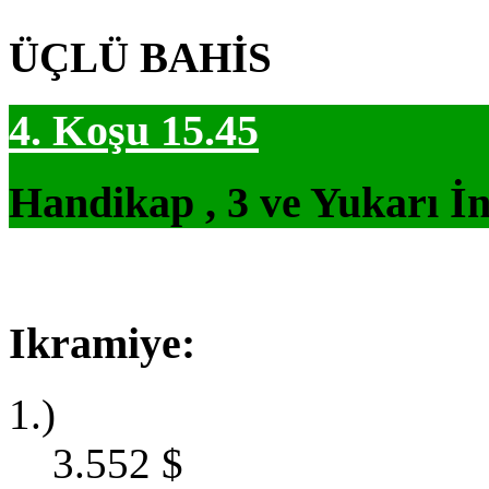
ÜÇLÜ BAHİS
4. Koşu 15.45
Handikap , 3 ve Yukarı İn
Ikramiye:
1.)
3.552
$