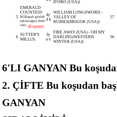
D'ORO (USA))
EMERALD
COUNTESS
WILLIAM LONGSWORD -
4y
5
KG
Kapalı gözlük
VALLEY OF
57
d k
takılacağını ifade
RUBIES(MOGOK (USA))
eder.
(Koşmaz)
FIRE AWAY (USA) - OH MY
SUTTER'S
3y
6
DARLING(WESTERN
56
MILL
(3)
a e
WINTER (USA))
6'LI GANYAN Bu koşudan
2. ÇİFTE Bu koşudan baş
GANYAN