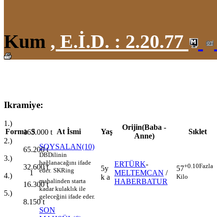
Kum
,
E.İ.D. :
2.20.77
Ikramiye:
1.)
Orijin(Baba -
Forma
S
At İsmi
Yaş
Sıklet
163.000
t
Anne)
2.)
SOYSALAN(10)
65.200
t
DB
Dilinin
3.)
bağlanacağını ifade
ERTÜRK
-
+0.10
Fazla
32.600
t
5y
57
eder.
SK
Ring
1
MELTEMCAN
/
4.)
k a
Kilo
HABERBATUR
mahalinden starta
16.300
t
kadar kulaklık ile
5.)
geleceğini ifade eder.
8.150
t
SON