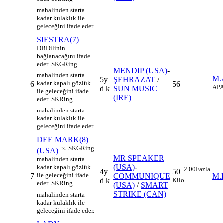
mahalinden starta
kadar kulaklık ile
geleceğini ifade eder.
SIESTRA(7)
DB
Dilinin
bağlanacağını ifade
eder.
SKG
Ring
MENDIP (USA)
-
mahalinden starta
M
5y
ŞEHRAZAT
/
kadar kapalı gözlük
6
56
AP
A
d k
SUN MUSIC
ile geleceğini ifade
(IRE)
eder.
SK
Ring
mahalinden starta
kadar kulaklık ile
geleceğini ifade eder.
DEE MARK(8)
SKG
Ring
%
(USA)
MR SPEAKER
mahalinden starta
(USA)
-
kadar kapalı gözlük
+2.00
Fazla
4y
50
ile geleceğini ifade
7
COMMUNIQUE
M.
d k
Kilo
eder.
SK
Ring
(USA)
/
SMART
STRIKE (CAN)
mahalinden starta
kadar kulaklık ile
geleceğini ifade eder.