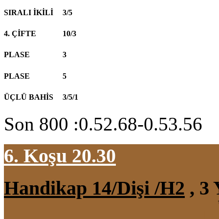
SIRALI İKİLİ
3/5
4. ÇİFTE
10/3
PLASE
3
PLASE
5
ÜÇLÜ BAHİS
3/5/1
Son 800 :0.52.68-0.53.56
6. Koşu 20.30
Handikap 14/Dişi /H2
, 3 