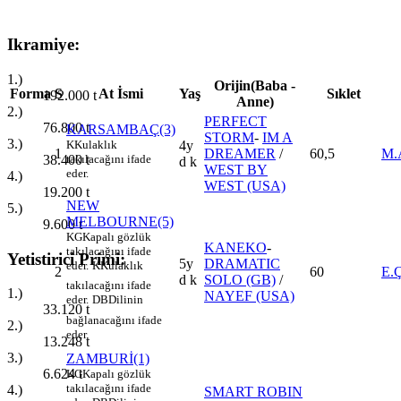
Ikramiye:
1.)
Orijin(Baba -
Forma
S
At İsmi
Yaş
Sıklet
192.000
t
Anne)
2.)
PERFECT
76.800
t
KARSAMBAÇ(3)
STORM
-
IM A
3.)
K
Kulaklık
4y
1
DREAMER
/
60,5
M.
38.400
t
takılacağını ifade
d k
WEST BY
eder.
4.)
WEST (USA)
19.200
t
NEW
5.)
MELBOURNE(5)
9.600
t
KG
Kapalı gözlük
KANEKO
-
takılacağını ifade
Yetistirici Primi:
5y
DRAMATIC
eder.
K
Kulaklık
2
60
E.
d k
SOLO (GB)
/
takılacağını ifade
1.)
NAYEF (USA)
eder.
DB
Dilinin
33.120
t
bağlanacağını ifade
2.)
eder.
13.248
t
3.)
ZAMBURİ(1)
6.624
t
KG
Kapalı gözlük
takılacağını ifade
4.)
SMART ROBIN