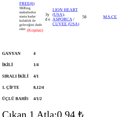
FREE(6)
SK
Ring
LION HEART
mahalinden
3y
(USA)
-
starta kadar
58
M.S.ÇE
d e
ASPORÇA
/
kulaklık ile
CUVEE (USA)
geleceğini ifade
eder.
(Koşmaz)
GANYAN
4
İKİLİ
1/4
SIRALI İKİLİ
4/1
1. ÇİFTE
8,12/4
ÜÇLÜ BAHİS
4/1/2
Çıkan 1 Atla:0,94 ₺