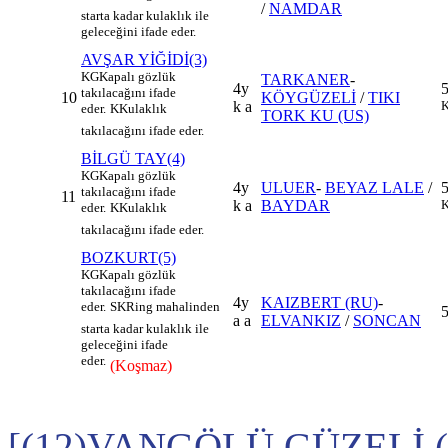
/
NAMDAR
starta kadar kulaklık ile
geleceğini ifade eder.
AVŞAR YİĞİDİ(3)
KG
Kapalı gözlük
TARKANER
-
4y
takılacağını ifade
10
KÖYGÜZELİ
/
TIKI
k a
K
eder.
K
Kulaklık
TORK KU (US)
takılacağını ifade eder.
BİLGÜ TAY(4)
KG
Kapalı gözlük
4y
ULUER
-
BEYAZ LALE
/
takılacağını ifade
11
k a
BAYDAR
K
eder.
K
Kulaklık
takılacağını ifade eder.
BOZKURT(5)
KG
Kapalı gözlük
takılacağını ifade
4y
KAIZBERT (RU)
-
eder.
SK
Ring mahalinden
a a
ELVANKIZ
/
SONCAN
starta kadar kulaklık ile
geleceğini ifade
eder.
(Koşmaz)
[(12)VANGÖLÜ GÜZELİ