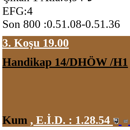
EFG:4
Son 800 :0.51.08-0.51.36
3. Koşu 19.00
Handikap 14/DHÖW /H1
Kum
,
E.İ.D. :
1.28.54