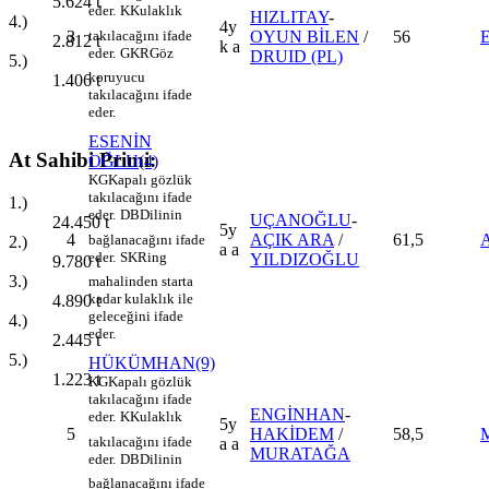
5.624
t
eder.
K
Kulaklık
HIZLITAY
-
4.)
4y
takılacağını ifade
3
OYUN BİLEN
/
56
2.812
t
k a
eder.
GKR
Göz
DRUID (PL)
5.)
koruyucu
1.406
t
takılacağını ifade
eder.
ESENİN
At Sahibi Primi:
OĞLU(4)
KG
Kapalı gözlük
takılacağını ifade
1.)
eder.
DB
Dilinin
UÇANOĞLU
-
24.450
t
5y
4
AÇIK ARA
/
61,5
bağlanacağını ifade
2.)
a a
eder.
SK
Ring
YILDIZOĞLU
9.780
t
3.)
mahalinden starta
kadar kulaklık ile
4.890
t
geleceğini ifade
4.)
eder.
2.445
t
5.)
HÜKÜMHAN(9)
1.223
t
KG
Kapalı gözlük
takılacağını ifade
ENGİNHAN
-
eder.
K
Kulaklık
5y
5
HAKİDEM
/
58,5
takılacağını ifade
a a
MURATAĞA
eder.
DB
Dilinin
bağlanacağını ifade