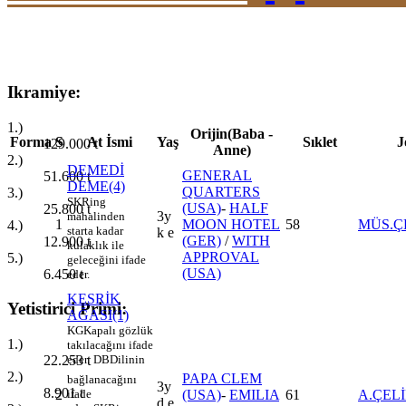
Ikramiye:
1.)
Orijin(Baba -
Forma
S
At İsmi
Yaş
Sıklet
J
129.000
t
Anne)
2.)
DEMEDİ
GENERAL
51.600
t
DEME(4)
QUARTERS
3.)
SK
Ring
(USA)
-
HALF
25.800
t
3y
mahalinden
1
MOON HOTEL
58
MÜS.Ç
4.)
starta kadar
k e
(GER)
/
WITH
12.900
t
kulaklık ile
APPROVAL
5.)
geleceğini ifade
(USA)
6.450
t
eder.
KESRİK
Yetistirici Primi:
AĞASI(1)
KG
Kapalı gözlük
1.)
takılacağını ifade
eder.
DB
Dilinin
22.253
t
2.)
PAPA CLEM
bağlanacağını
3y
8.901
t
2
(USA)
-
EMILIA
61
A.ÇEL
ifade
d e