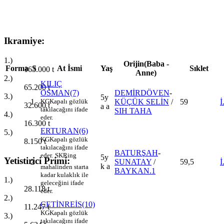
Ikramiye:
1.)
Orijin(Baba -
Forma
S
At İsmi
Yaş
Sıklet
163.000
t
Anne)
2.)
KILIÇ
65.200
t
OSMAN(7)
DEMİRDÖVEN
-
3.)
5y
1
KG
Kapalı gözlük
KÜÇÜK SELİN
/
59
32.600
t
a a
takılacağını ifade
SIH TAHA
4.)
eder.
16.300
t
ERTURAN(6)
5.)
KG
Kapalı gözlük
8.150
t
takılacağını ifade
BATURŞAH
-
eder.
SK
Ring
5y
Yetistirici Primi:
2
SUNATAY
/
59,5
k a
mahalinden starta
BAYKAN.1
kadar kulaklık ile
1.)
geleceğini ifade
28.118
t
eder.
2.)
ÇETİNREİS(10)
11.247
t
KG
Kapalı gözlük
3.)
takılacağını ifade