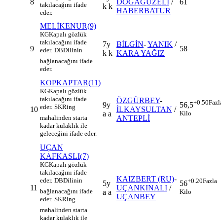
8
DOĞAGÜZELİ
/
61
takılacağını ifade
k k
HABERBATUR
eder.
MELİKENUR(9)
KG
Kapalı gözlük
takılacağını ifade
7y
BİLGİN
-
YANIK
/
9
58
eder.
DB
Dilinin
k k
KARA YAĞIZ
bağlanacağını ifade
eder.
KOPKAPTAR(11)
KG
Kapalı gözlük
takılacağını ifade
ÖZGÜRBEY
-
+0.50
Fazl
9y
56,5
eder.
SK
Ring
10
İLKAYSULTAN
/
a a
Kilo
ANTEPLİ
mahalinden starta
kadar kulaklık ile
geleceğini ifade eder.
UÇAN
KAFKASLI(7)
KG
Kapalı gözlük
takılacağını ifade
KAIZBERT (RU)
-
eder.
DB
Dilinin
+0.20
Fazla
5y
56
11
UÇANKINALI
/
bağlanacağını ifade
a a
Kilo
UÇANBEY
eder.
SK
Ring
mahalinden starta
kadar kulaklık ile