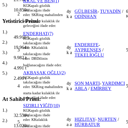
KRAL VE BEN(1)
5.)
KG
Kapalı gözlük
10.850
t
takılacağını ifade
4y
GÜLBEŞİR
-
TUYADİN
/
2
eder.
SK
Ring mahalinden
k a
ODİNHAN
K
Yetistirici Primi:
starta kadar kulaklık ile
geleceğini ifade eder.
1.)
ENDERHAT(7)
49.910
t
KG
Kapalı gözlük
2.)
takılacağını ifade
ENDEREFE
-
4y
19.964
t
eder.
K
Kulaklık
3
AYPRENSES
/
k a
3.)
takılacağını ifade
TEKELİOĞLU
9.982
t
eder.
DB
Dilinin
4.)
bağlanacağını ifade eder.
4.991
t
AKBAŞAK OĞLU(2)
5.)
KG
Kapalı gözlük
2.496
t
takılacağını ifade
4y
SON MARTI
-
YARDIMCI
4
eder.
SK
Ring mahalinden
k a
ABLA
/
EMİRBEY
starta kadar kulaklık ile
geleceğini ifade eder.
At Sahibi Primi:
SIZIRLI YİĞİT(10)
1.)
KG
Kapalı gözlük
32.550
t
takılacağını ifade
4y
HIZLITAY
-
NURTEN
/
eder.
K
Kulaklık
2.)
5
a a
HÜRBATUR
13.020
t
takılacağını ifade