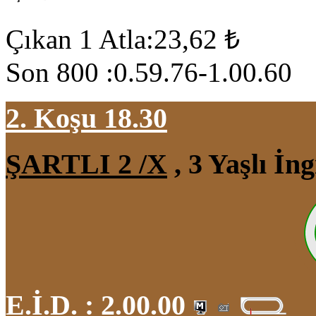
Çıkan 1 Atla:23,62 ₺
Son 800 :0.59.76-1.00.60
2. Koşu 18.30
ŞARTLI 2 /X
, 3 Yaşlı İn
E.İ.D. :
2.00.00