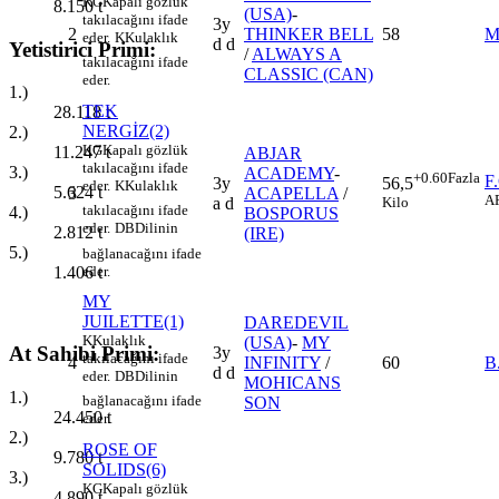
KG
Kapalı gözlük
8.150
t
(USA)
-
takılacağını ifade
3y
2
THINKER BELL
58
M
eder.
K
Kulaklık
d d
Yetistirici Primi:
/
ALWAYS A
takılacağını ifade
CLASSIC (CAN)
eder.
1.)
TEK
28.118
t
NERGİZ(2)
2.)
KG
Kapalı gözlük
11.247
t
ABJAR
takılacağını ifade
3.)
ACADEMY
-
+0.60
Fazla
F
3y
56,5
eder.
K
Kulaklık
5.624
t
3
ACAPELLA
/
A
a d
Kilo
takılacağını ifade
4.)
BOSPORUS
eder.
DB
Dilinin
2.812
t
(IRE)
5.)
bağlanacağını ifade
eder.
1.406
t
MY
JUILETTE(1)
DAREDEVIL
K
Kulaklık
(USA)
-
MY
At Sahibi Primi:
3y
takılacağını ifade
4
INFINITY
/
60
B
d d
eder.
DB
Dilinin
MOHICANS
1.)
bağlanacağını ifade
SON
24.450
t
eder.
2.)
ROSE OF
9.780
t
SOLIDS(6)
3.)
KG
Kapalı gözlük
4.890
t