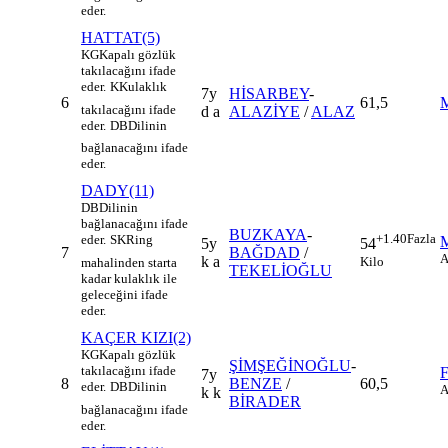
eder.
HATTAT(5)
KG
Kapalı gözlük
takılacağını ifade
eder.
K
Kulaklık
7y
HİSARBEY
-
6
61,5
takılacağını ifade
d a
ALAZİYE
/
ALAZ
eder.
DB
Dilinin
bağlanacağını ifade
eder.
DADY(11)
DB
Dilinin
bağlanacağını ifade
BUZKAYA
-
+1.40
Fazla
eder.
SK
Ring
5y
54
7
BAĞDAD
/
A
k a
Kilo
mahalinden starta
TEKELİOĞLU
kadar kulaklık ile
geleceğini ifade
eder.
KAÇER KIZI(2)
KG
Kapalı gözlük
ŞİMŞEĞİNOĞLU
-
takılacağını ifade
7y
8
BENZE
/
60,5
eder.
DB
Dilinin
A
k k
BİRADER
bağlanacağını ifade
eder.