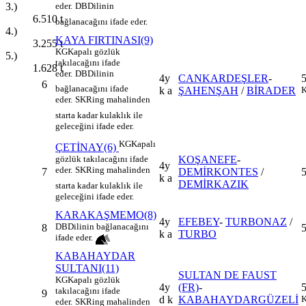
3.)
eder.
DB
Dilinin
6.510
t
bağlanacağını ifade eder.
4.)
KAYA FIRTINASI(9)
3.255
t
KG
Kapalı gözlük
5.)
takılacağını ifade
1.628
t
eder.
DB
Dilinin
4y
CANKARDEŞLER
-
6
bağlanacağını ifade
k a
ŞAHENŞAH
/
BİRADER
K
eder.
SK
Ring mahalinden
starta kadar kulaklık ile
geleceğini ifade eder.
KG
Kapalı
ÇETİNAY(6)
KOŞANEFE
-
gözlük takılacağını ifade
4y
eder.
SK
Ring mahalinden
7
DEMİRKONTES
/
k a
DEMİRKAZIK
starta kadar kulaklık ile
geleceğini ifade eder.
KARAKAŞMEMO(8)
4y
EFEBEY
-
TURBONAZ
/
DB
Dilinin bağlanacağını
8
k a
TURBO
ifade eder.
KABAHAYDAR
SULTANI(11)
SULTAN DE FAUST
KG
Kapalı gözlük
4y
(FR)
-
takılacağını ifade
9
d k
KABAHAYDARGÜZELİ
K
eder.
SK
Ring mahalinden