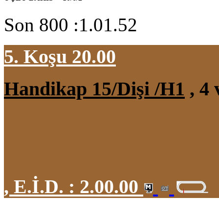
Son 800 :1.01.52
5. Koşu 20.00
Handikap 15/Dişi /H1
, 4 
,
E.İ.D. :
2.00.00