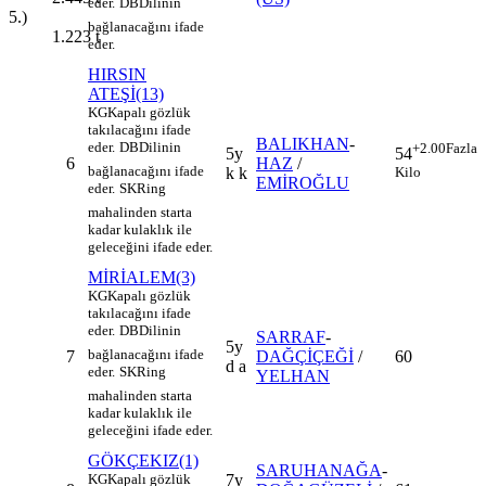
eder.
DB
Dilinin
5.)
bağlanacağını ifade
1.223
t
eder.
HIRSIN
ATEŞİ(13)
KG
Kapalı gözlük
takılacağını ifade
BALIKHAN
-
eder.
DB
Dilinin
+2.00
Fazla
5y
54
6
HAZ
/
bağlanacağını ifade
k k
Kilo
EMİROĞLU
eder.
SK
Ring
mahalinden starta
kadar kulaklık ile
geleceğini ifade eder.
MİRİALEM(3)
KG
Kapalı gözlük
takılacağını ifade
eder.
DB
Dilinin
SARRAF
-
5y
bağlanacağını ifade
7
DAĞÇİÇEĞİ
/
60
d a
eder.
SK
Ring
YELHAN
mahalinden starta
kadar kulaklık ile
geleceğini ifade eder.
GÖKÇEKIZ(1)
SARUHANAĞA
-
KG
Kapalı gözlük
7y