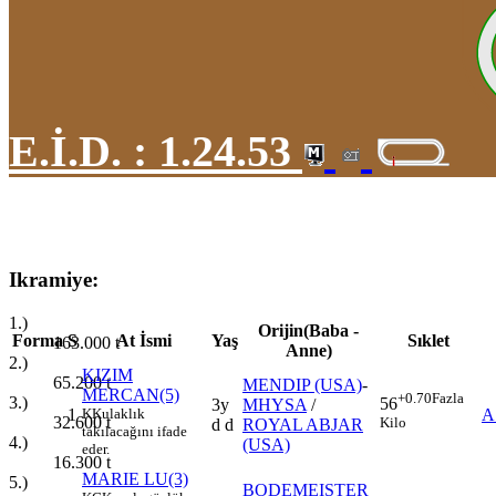
E.İ.D. :
1.24.53
Ikramiye:
1.)
Orijin(Baba -
Forma
S
At İsmi
Yaş
Sıklet
163.000
t
Anne)
2.)
KIZIM
65.200
t
MENDIP (USA)
-
MERCAN(5)
+0.70
Fazla
3.)
56
3y
MHYSA
/
1
K
Kulaklık
A
32.600
t
Kilo
d d
ROYAL ABJAR
takılacağını ifade
4.)
(USA)
eder.
16.300
t
MARIE LU(3)
5.)
BODEMEISTER