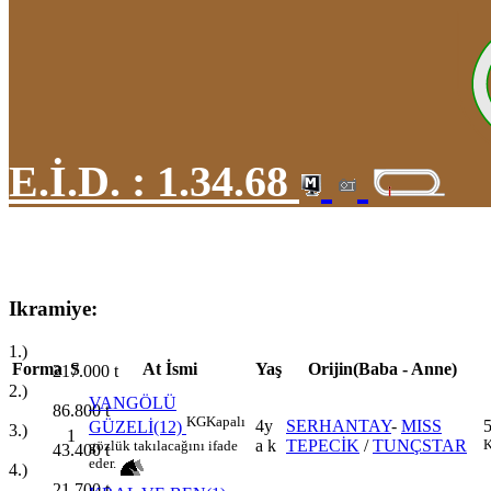
E.İ.D. :
1.34.68
Ikramiye:
1.)
Forma
S
At İsmi
Yaş
Orijin(Baba - Anne)
217.000
t
2.)
VANGÖLÜ
86.800
t
KG
Kapalı
4y
SERHANTAY
-
MISS
GÜZELİ(12)
3.)
1
a k
TEPECİK
/
TUNÇSTAR
K
gözlük takılacağını ifade
43.400
t
eder.
4.)
21.700
t