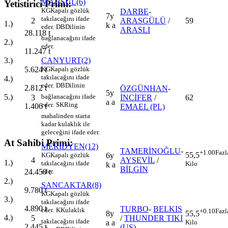
MAHSÜL(6)
Yetistirici Primi:
KG
Kapalı gözlük
DARBE
-
7y
takılacağını ifade
2
ARASGÜLÜ
/
59
1.)
k a
eder.
DB
Dilinin
ARASLI
28.118
t
bağlanacağını ifade
2.)
eder.
11.247
t
CANYURT(2)
3.)
KG
Kapalı gözlük
5.624
t
takılacağını ifade
4.)
eder.
DB
Dilinin
2.812
t
ÖZGÜNHAN
-
5y
5.)
bağlanacağını ifade
3
İNCİFER
/
62
a a
eder.
SK
Ring
1.406
t
EMAEL (PL)
mahalinden starta
kadar kulaklık ile
geleceğini ifade eder.
At Sahibi Primi:
MERİDYEN(12)
TAMERİNOĞLU
-
+1.00
Fazl
55,5
KG
Kapalı gözlük
6y
4
AYSEVİL
/
1.)
takılacağını ifade
Kilo
k a
BİLGİN
eder.
24.450
t
2.)
SANCAKTAR(8)
9.780
t
KG
Kapalı gözlük
3.)
takılacağını ifade
4.890
t
TURBO
-
BELKIS
eder.
K
Kulaklık
+0.10
Fazl
8y
55,5
4.)
5
/
THUNDER TIKI
takılacağını ifade
a a
Kilo
2.445
t
(US)