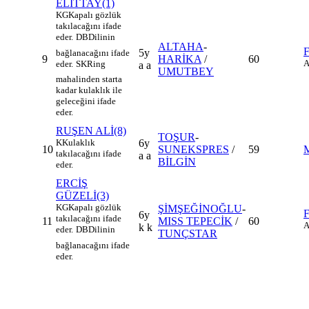
ELİTTAY(1)
KG
Kapalı gözlük
takılacağını ifade
eder.
DB
Dilinin
ALTAHA
-
5y
bağlanacağını ifade
9
HARİKA
/
60
A
eder.
SK
Ring
a a
UMUTBEY
mahalinden starta
kadar kulaklık ile
geleceğini ifade
eder.
RUŞEN ALİ(8)
TOŞUR
-
K
Kulaklık
6y
10
SUNEKSPRES
/
59
takılacağını ifade
a a
BİLGİN
eder.
ERCİŞ
GÜZELİ(3)
KG
Kapalı gözlük
ŞİMŞEĞİNOĞLU
-
6y
takılacağını ifade
11
MISS TEPECİK
/
60
A
k k
eder.
DB
Dilinin
TUNÇSTAR
bağlanacağını ifade
eder.