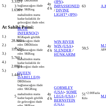
eder.
DB
Dilinin
3.312
t
(JPN)
-
4y
5.)
bağlanacağını ifade
3
IMPASSIONED
63
A.
d k
eder.
SK
Ring
1.656
t
/
DIVINE
LIGHT* (JPN)
mahalinden starta
kadar kulaklık ile
geleceğini ifade eder.
At Sahibi Primi:
BLUE
INFERNO(2)
1.)
KG
Kapalı gözlük
28.800
t
takılacağını ifade
WIN RIVER
2.)
eder.
DB
Dilinin
M.
4y
WIN (USA)
-
4
59,5
11.520
t
AP
A
bağlanacağını ifade
d k
SLENDER
/
3.)
eder.
SK
Ring
HÜNKARIM
5.760
t
mahalinden starta
4.)
kadar kulaklık ile
2.880
t
geleceğini ifade eder.
5.)
QUEEN
1.440
t
ISABELLE(9)
DB
Dilinin
bağlanacağını ifade
GORMLEY
eder.
SKG
Ring
(USA)
-
SOME
+2.00
Fazla
4y
51
mahalinden starta
5
LEGS (USA)
/
M.
kadar kapalı gözlük
d k
Kilo
BERNSTEIN
ile geleceğini ifade
(USA)
eder.
SK
Ring