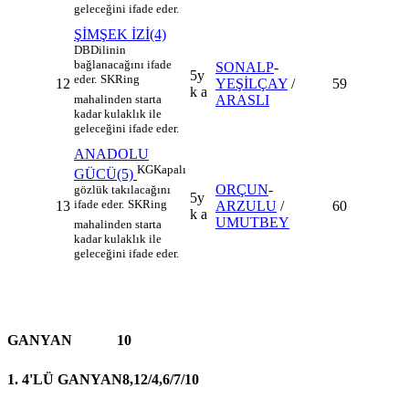
geleceğini ifade eder.
ŞİMŞEK İZİ(4)
DB
Dilinin
bağlanacağını ifade
SONALP
-
5y
eder.
SK
Ring
12
YEŞİLÇAY
/
59
k a
ARASLI
mahalinden starta
kadar kulaklık ile
geleceğini ifade eder.
ANADOLU
KG
Kapalı
GÜCÜ(5)
ORÇUN
-
gözlük takılacağını
5y
ifade eder.
SK
Ring
13
ARZULU
/
60
k a
UMUTBEY
mahalinden starta
kadar kulaklık ile
geleceğini ifade eder.
GANYAN
10
1. 4'LÜ GANYAN
8,12/4,6/7/10