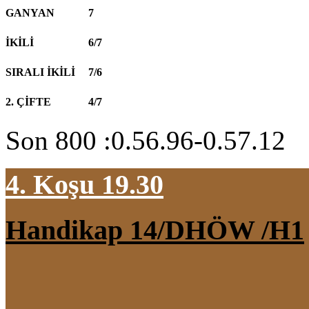
GANYAN
7
İKİLİ
6/7
SIRALI İKİLİ
7/6
2. ÇİFTE
4/7
Son 800 :0.56.96-0.57.12
4. Koşu 19.30
Handikap 14/DHÖW /H1