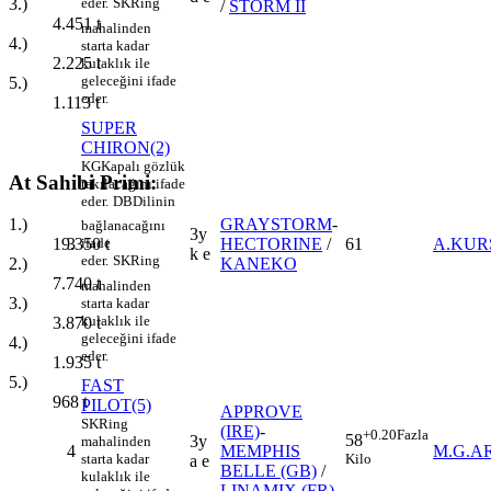
3.)
eder.
SK
Ring
/
STORM II
4.451
t
mahalinden
4.)
starta kadar
2.225
t
kulaklık ile
geleceğini ifade
5.)
eder.
1.113
t
SUPER
CHIRON(2)
KG
Kapalı gözlük
At Sahibi Primi:
takılacağını ifade
eder.
DB
Dilinin
GRAYSTORM
-
1.)
bağlanacağını
3y
3
HECTORINE
/
61
A.KUR
ifade
19.350
t
k e
eder.
SK
Ring
KANEKO
2.)
7.740
t
mahalinden
3.)
starta kadar
kulaklık ile
3.870
t
geleceğini ifade
4.)
eder.
1.935
t
5.)
FAST
968
t
PILOT(5)
APPROVE
SK
Ring
(IRE)
-
+0.20
Fazla
58
3y
mahalinden
4
MEMPHIS
M.G.A
starta kadar
Kilo
a e
BELLE (GB)
/
kulaklık ile
LINAMIX (FR)