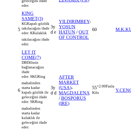
geleceğini ifade
eder.
KING
SAMET(3)
YILDIRIMBEY
-
KG
Kapalı gözlük
3y
YOSUN
takılacağını ifade
5
60
M.K.K
d e
HATUN
/
OUT
eder.
K
Kulaklık
OF CONTROL
takılacağını ifade
eder.
LET IT
COME(7)
DB
Dilinin
bağlanacağını
ifade
eder.
SKG
Ring
AFTER
MARKET
mahalinden
+2.00
Fazla
3y
(USA)
-
55
starta kadar
6
Y.CEN
kapalı gözlük ile
d d
MAGDALENA
Kilo
geleceğini ifade
/
BOSPORUS
eder.
SK
Ring
(IRE)
mahalinden
starta kadar
kulaklık ile
geleceğini ifade
eder.