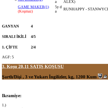
a
ALEX)
GAME MAKER(1)
5y d
RUNHAPPY - STANWYC
(Koşmaz)
a
GANYAN
4
SIRALI İKİLİ
4/5
1. ÇİFTE
2/4
AGF: 5
3. Koşu 20.11
SATIŞ KOŞUSU
Şartlı/Dişi , 3 ve Yukarı İngilizler, kg, 1200 Kum
Ikramiye:
1.)