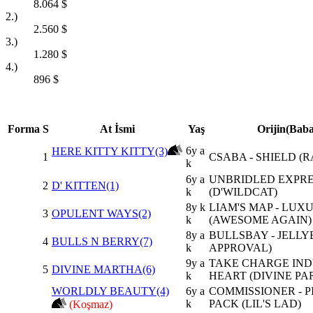
8.064
$
2.)
2.560
$
3.)
1.280
$
4.)
896
$
Forma
S
At İsmi
Yaş
Orijin(Baba
6y a
HERE KITTY KITTY(3)
1
CSABA - SHIELD (
k
6y a
UNBRIDLED EXPRES
2
D' KITTEN(1)
k
(D'WILDCAT)
8y k
LIAM'S MAP - LUX
3
OPULENT WAYS(2)
k
(AWESOME AGAIN)
8y a
BULLSBAY - JELLY
4
BULLS N BERRY(7)
k
APPROVAL)
9y a
TAKE CHARGE INDY
5
DIVINE MARTHA(6)
k
HEART (DIVINE PA
WORLDLY BEAUTY(4)
6y a
COMMISSIONER - P
k
PACK (LIL'S LAD)
(Koşmaz)