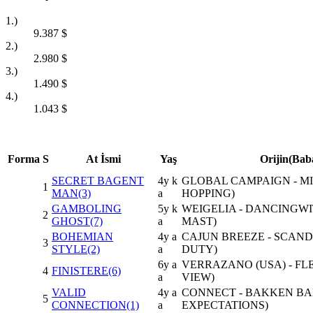
1.)
9.387
$
2.)
2.980
$
3.)
1.490
$
4.)
1.043
$
Forma
S
At İsmi
Yaş
Orijin(Bab
SECRET BAGENT
4y k
GLOBAL CAMPAIGN - M
1
MAN(3)
a
HOPPING)
GAMBOLING
5y k
WEIGELIA - DANCINGWI
2
GHOST(7)
a
MAST)
BOHEMIAN
4y a
CAJUN BREEZE - SCAND
3
STYLE(2)
a
DUTY)
6y a
VERRAZANO (USA) - FL
4
FINISTERE(6)
a
VIEW)
VALID
4y a
CONNECT - BAKKEN BA
5
CONNECTION(1)
a
EXPECTATIONS)