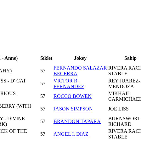
 - Anne)
Sıklet
Jokey
Sahip
FERNANDO SALAZAR
RIVERA RAC
RAHY)
57
BECERRA
STABLE
S - D' CAT
VICTOR R.
REY JUAREZ-
57
FERNANDEZ
MENDOZA
URIOUS
MIKHAIL
57
ROCCO BOWEN
CARMICHAE
BERRY (WITH
57
JASON SIMPSON
JOE LISS
 - DIVINE
BURNSWORT
57
BRANDON TAPARA
RK)
RICHARD
ICK OF THE
RIVERA RAC
57
ANGEL I. DIAZ
STABLE