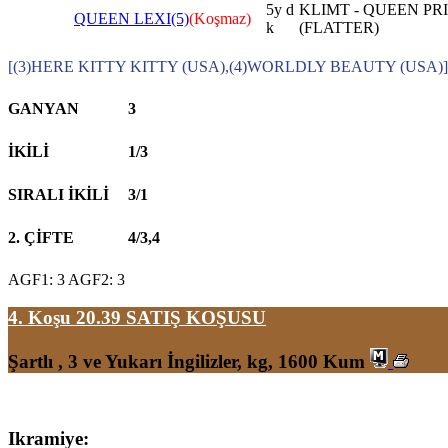
5y d
KLIMT - QUEEN PR
QUEEN LEXI(5)
(Koşmaz)
k
(FLATTER)
[(3)HERE KITTY KITTY (USA),(4)WORLDLY BEAUTY (USA)]
GANYAN
3
İKİLİ
1/3
SIRALI İKİLİ
3/1
2. ÇİFTE
4/3,4
AGF1: 3 AGF2: 3
4. Koşu 20.39
SATIŞ KOŞUSU
Şartlı , 3 ve Yukarı İngilizler, kg, 1600 Kum
Ikramiye: