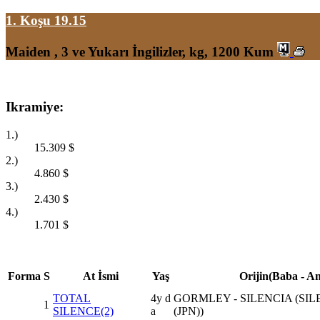
1. Koşu 19.15
Maiden , 3 ve Yukarı İngilizler, kg, 1200 Kum
Ikramiye:
1.)
15.309
$
2.)
4.860
$
3.)
2.430
$
4.)
1.701
$
Forma
S
At İsmi
Yaş
Orijin(Baba - A
TOTAL
4y d
GORMLEY - SILENCIA (SI
1
SILENCE(2)
a
(JPN))