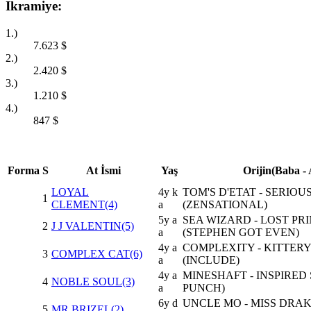
Ikramiye:
1.)
7.623
$
2.)
2.420
$
3.)
1.210
$
4.)
847
$
Forma
S
At İsmi
Yaş
Orijin(Baba -
LOYAL
4y k
TOM'S D'ETAT - SERIOU
1
CLEMENT(4)
a
(ZENSATIONAL)
5y a
SEA WIZARD - LOST PR
2
J J VALENTIN(5)
a
(STEPHEN GOT EVEN)
4y a
COMPLEXITY - KITTERY
3
COMPLEX CAT(6)
a
(INCLUDE)
4y a
MINESHAFT - INSPIRED
4
NOBLE SOUL(3)
a
PUNCH)
6y d
UNCLE MO - MISS DRAK
5
MR BRIZEL(2)