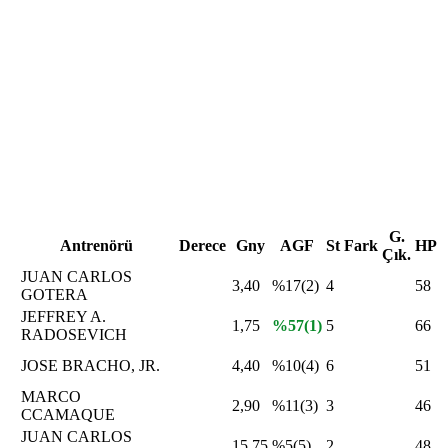
G.
Antrenörü
Derece
Gny
AGF
St
Fark
HP
Çık.
JUAN CARLOS
3,40
%17(2)
4
58
GOTERA
JEFFREY A.
1,75
%57(1)
5
66
RADOSEVICH
JOSE BRACHO, JR.
4,40
%10(4)
6
51
MARCO
2,90
%11(3)
3
46
CCAMAQUE
JUAN CARLOS
15,75
%5(5)
2
48