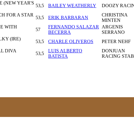
E (NEW YEAR'S
53,5
BAILEY WEATHERLY
DOOZY RACI
CH FOR A STAR
CHRISTINA
53,5
ERIK BARBARAN
MINTEN
CE WITH
FERNANDO SALAZAR
ARGENIS
57
BECERRA
SERRANO
KY (IRE)
53,5
CHARLE OLIVEROS
PETER NEHF
AL DIVA
LUIS ALBERTO
DONJUAN
53,5
BATISTA
RACING STA