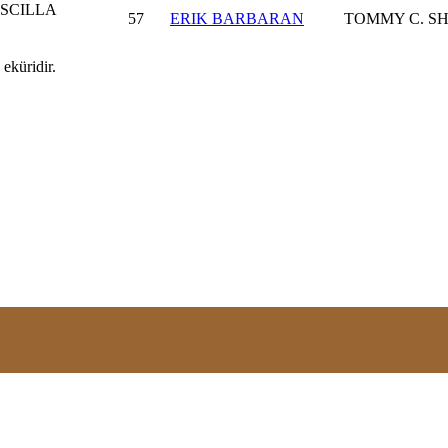
ISCILLA
57
ERIK BARBARAN
TOMMY C. S
eküridir.