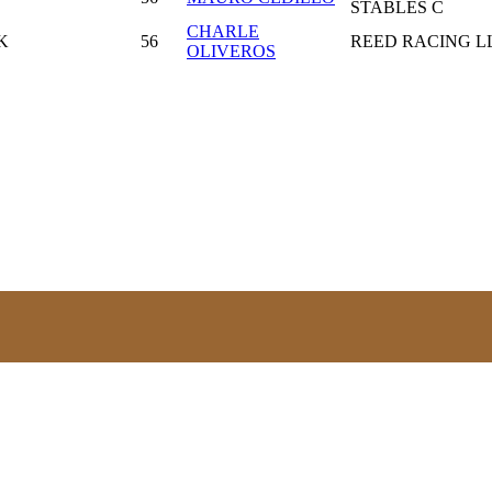
STABLES C
CHARLE
K
56
REED RACING L
OLIVEROS