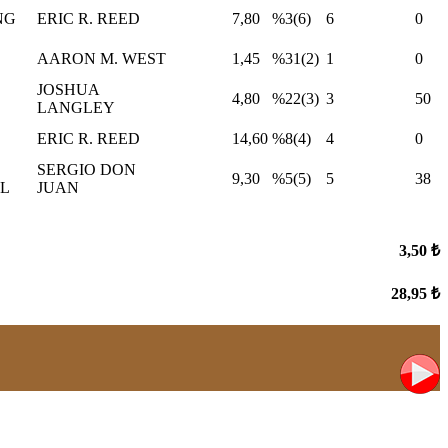
NG
ERIC R. REED
7,80
%3(6)
6
0
AARON M. WEST
1,45
%31(2)
1
0
JOSHUA
4,80
%22(3)
3
50
LANGLEY
ERIC R. REED
14,60
%8(4)
4
0
SERGIO DON
9,30
%5(5)
5
38
BL
JUAN
3,50 ₺
28,95 ₺