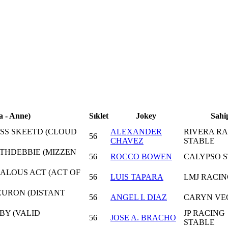
a - Anne)
Sıklet
Jokey
Sahi
ISS SKEETD (CLOUD
ALEXANDER
RIVERA R
56
CHAVEZ
STABLE
THDEBBIE (MIZZEN
56
ROCCO BOWEN
CALYPSO 
ALOUS ACT (ACT OF
56
LUIS TAPARA
LMJ RACI
EURON (DISTANT
56
ANGEL I. DIAZ
CARYN VE
BY (VALID
JP RACING
56
JOSE A. BRACHO
STABLE