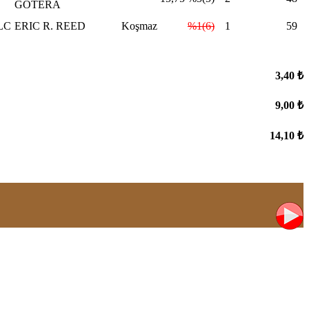
GOTERA
LC
ERIC R. REED
Koşmaz
%1(6)
1
59
3,40 ₺
9,00 ₺
14,10 ₺