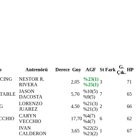
G.
p
Antrenörü
Derece
Gny
AGF
St
Fark
HP
Çık.
ACING
NESTOR R.
%23(1)
2,05
3
71
RIVERA
%25(1)
JASON
%10(5)
STABLE
5,70
7
65
DACOSTA
%9(5)
LORENZO
%21(3)
NG
4,50
2
66
JUAREZ
%21(3)
CARYN
%4(7)
CCHIO
17,70
6
62
VECCHIO
%4(7)
IVAN
%22(2)
3,65
1
67
CALDERON
%23(2)