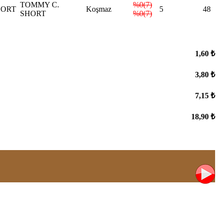
TOMMY C.
%0(7)
HORT
Koşmaz
5
48
SHORT
%0(7)
1,60 ₺
3,80 ₺
7,15 ₺
18,90 ₺