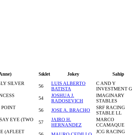
 Anne)
Sıklet
Jokey
Sahip
SLY SILVER
LUIS ALBERTO
C AND Y
56
BATISTA
INVESTMENT G
INCESS
JOSHUA J.
IMAGINARY
54
RADOSEVICH
STABLES
 POINT
SRF RACING
56
JOSE A. BRACHO
STABLE LL
 SAY EYE (TWO
JAIRO H.
MARCO
57
HERNANDEZ
CCAMAQUE
E (AFLEET
JCG RACING
56
MAURO CEDILLO