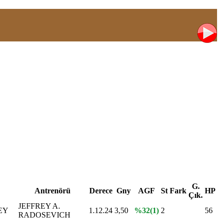
G.
Antrenörü
Derece
Gny
AGF
St
Fark
HP
Çık.
JEFFREY A.
EY
1.12.24
3,50
%32(1)
2
56
RADOSEVICH