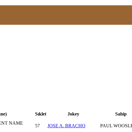
nne)
Sıklet
Jokey
Sahip
LENT NAME
57
JOSE A. BRACHO
PAUL WOOSL