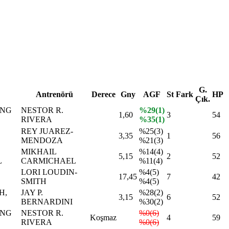
G.
Antrenörü
Derece
Gny
AGF
St
Fark
HP
Çık.
ING
NESTOR R.
%29(1)
1,60
3
54
RIVERA
%35(1)
REY JUAREZ-
%25(3)
3,35
1
56
MENDOZA
%21(3)
MIKHAIL
%14(4)
5,15
2
52
L
CARMICHAEL
%11(4)
LORI LOUDIN-
%4(5)
17,45
7
42
SMITH
%4(5)
H,
JAY P.
%28(2)
3,15
6
52
BERNARDINI
%30(2)
ING
NESTOR R.
%0(6)
Koşmaz
4
59
RIVERA
%0(6)