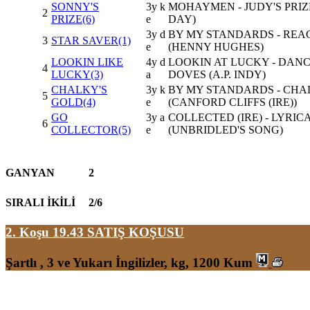
SONNY'S
3y k
MOHAYMEN - JUDY'S PRIZ
2
PRIZE(6)
e
DAY)
3y d
BY MY STANDARDS - REA
3
STAR SAVER(1)
e
(HENNY HUGHES)
LOOKIN LIKE
4y d
LOOKIN AT LUCKY - DAN
4
LUCKY(3)
a
DOVES (A.P. INDY)
CHALKY'S
3y k
BY MY STANDARDS - CHAL
5
GOLD(4)
e
(CANFORD CLIFFS (IRE))
GO
3y a
COLLECTED (IRE) - LYRIC
6
COLLECTOR(5)
e
(UNBRIDLED'S SONG)
GANYAN
2
SIRALI İKİLİ
2/6
2. Koşu 19.43
SATIŞ KOŞUSU
Şartlı , 3 ve Yukarı İngilizler, kg, 1200 Kum