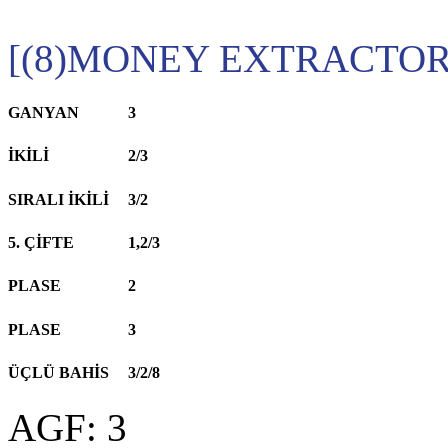
[(8)MONEY EXTRACTOR,
GANYAN
3
İKİLİ
2/3
SIRALI İKİLİ
3/2
5. ÇİFTE
1,2/3
PLASE
2
PLASE
3
ÜÇLÜ BAHİS
3/2/8
AGF: 3