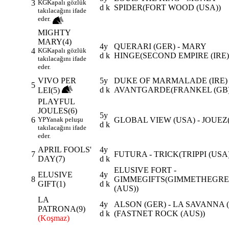
3
KG
Kapalı gözlük
d k
SPIDER(FORT WOOD (USA))
takılacağını ifade
eder.
MIGHTY
MARY(4)
4y
QUERARI (GER) - MARY
4
KG
Kapalı gözlük
d k
HINGE(SECOND EMPIRE (IRE)
takılacağını ifade
eder.
VIVO PER
5y
DUKE OF MARMALADE (IRE) 
5
d k
AVANTGARDE(FRANKEL (GB)
LEI(5)
PLAYFUL
JOULES(6)
5y
6
YP
Yanak peluşu
GLOBAL VIEW (USA) - JOUEZ
d k
takılacağını ifade
eder.
APRIL FOOLS'
4y
7
FUTURA - TRICK(TRIPPI (USA)
DAY(7)
d k
ELUSIVE FORT -
ELUSIVE
4y
8
GIMMEGIFTS(GIMMETHEGRE
GIFT(1)
d k
(AUS))
LA
4y
ALSON (GER) - LA SAVANNA 
PATRONA(9)
d k
(FASTNET ROCK (AUS))
(Koşmaz)