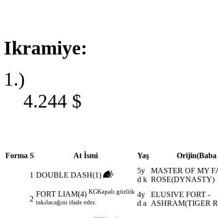
Ikramiye:
1.)
4.244
$
Forma
S
At İsmi
Yaş
Orijin(Baba
5y
MASTER OF MY FA
1
DOUBLE DASH(1)
d k
ROSE(DYNASTY)
KG
Kapalı gözlük
FORT LIAM(4)
4y
ELUSIVE FORT -
2
takılacağını ifade eder.
d a
ASHRAM(TIGER RI