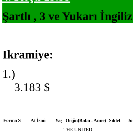
Şartlı , 3 ve Yukarı İngil
Ikramiye:
1.)
3.183
$
Forma
S
At İsmi
Yaş
Orijin(Baba - Anne)
Sıklet
Jo
THE UNITED