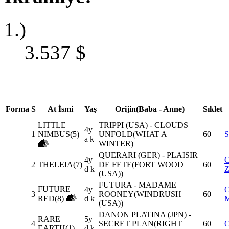
1.)
3.537
$
Forma
S
At İsmi
Yaş
Orijin(Baba - Anne)
Sıklet
LITTLE
TRIPPI (USA) - CLOUDS
4y
1
NIMBUS(5)
UNFOLD(WHAT A
60
a k
WINTER)
QUERARI (GER) - PLAISIR
4y
2
THELEIA(7)
DE FETE(FORT WOOD
60
d k
(USA))
FUTURA - MADAME
FUTURE
4y
3
ROONEY(WINDRUSH
60
RED(8)
d k
(USA))
DANON PLATINA (JPN) -
RARE
5y
4
SECRET PLAN(RIGHT
60
EARTH(1)
d k