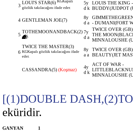
KG
Kapalı
LOUI'S STAR(6)
5y
LOUIS THE KING 
3
gözlük takılacağını ifade eder.
d k
BUDDY(JUDPOT (
8y
GIMMETHEGREEN
4
GENTLEMAN JOE(7)
d a
- DUMANI(FORT W
TWICE OVER (GB)
TOTHEMOONANDBACK(2)
7y
5
THE MOON(BLAC
d a
MINNALOUSHE (U
TWICE THE MASTER(3)
8y
TWICE OVER (GB)
KG
Kapalı gözlük takılacağını ifade
6
a a
BEAUTY(JET MAS
eder.
ACT OF WAR -
4y
CASSANDRA(5)
(Koşmaz)
LITTLEBLACKNU
d k
MINNALOUSHE (U
[(1)DOUBLE DASH,(2
eküridir.
GANYAN
1