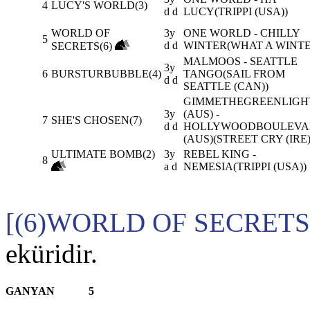
4
LUCY'S WORLD(3)
d d
LUCY(TRIPPI (USA))
WORLD OF
3y
ONE WORLD - CHILLY
5
d d
WINTER(WHAT A WINTE
SECRETS(6)
MALMOOS - SEATTLE
3y
6
BURSTURBUBBLE(4)
TANGO(SAIL FROM
d d
SEATTLE (CAN))
GIMMETHEGREENLIGH
3y
(AUS) -
7
SHE'S CHOSEN(7)
d d
HOLLYWOODBOULEVA
(AUS)(STREET CRY (IRE)
ULTIMATE BOMB(2)
3y
REBEL KING -
8
a d
NEMESIA(TRIPPI (USA))
[(6)WORLD OF SECRETS
eküridir.
GANYAN
5