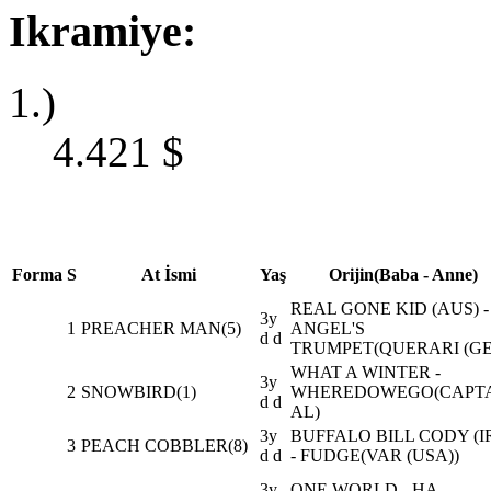
Ikramiye:
1.)
4.421
$
Forma
S
At İsmi
Yaş
Orijin(Baba - Anne)
REAL GONE KID (AUS) -
3y
1
PREACHER MAN(5)
ANGEL'S
d d
TRUMPET(QUERARI (GE
WHAT A WINTER -
3y
2
SNOWBIRD(1)
WHEREDOWEGO(CAPT
d d
AL)
3y
BUFFALO BILL CODY (I
3
PEACH COBBLER(8)
d d
- FUDGE(VAR (USA))
3y
ONE WORLD - HA