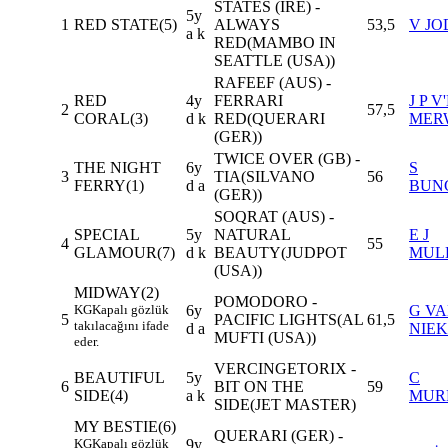
STATES (IRE) -
5y
1
RED STATE(5)
ALWAYS
53,5
V JO
a k
RED(MAMBO IN
SEATTLE (USA))
RAFEEF (AUS) -
RED
4y
FERRARI
J P V
2
57,5
CORAL(3)
d k
RED(QUERARI
MER
(GER))
TWICE OVER (GB) -
THE NIGHT
6y
S
3
TIA(SILVANO
56
FERRY(1)
d a
BUN
(GER))
SOQRAT (AUS) -
SPECIAL
5y
NATURAL
E J
4
55
GLAMOUR(7)
d k
BEAUTY(JUDPOT
MUL
(USA))
MIDWAY(2)
POMODORO -
KG
Kapalı gözlük
6y
G V
5
PACIFIC LIGHTS(AL
61,5
takılacağını ifade
d a
NIE
MUFTI (USA))
eder.
VERCINGETORIX -
BEAUTIFUL
5y
C
6
BIT ON THE
59
SIDE(4)
a k
MUR
SIDE(JET MASTER)
MY BESTIE(6)
QUERARI (GER) -
KG
Kapalı gözlük
9y