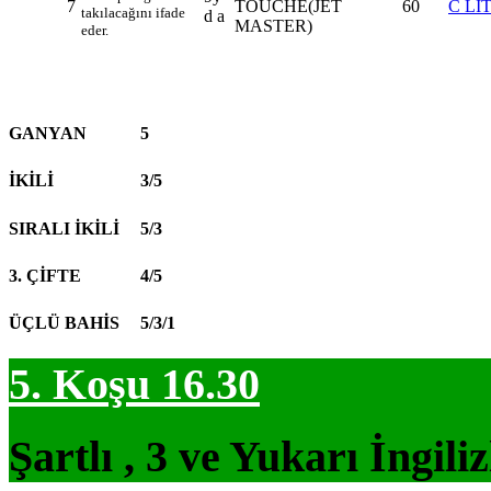
7
TOUCHE(JET
60
C Lİ
takılacağını ifade
d a
MASTER)
eder.
GANYAN
5
İKİLİ
3/5
SIRALI İKİLİ
5/3
3. ÇİFTE
4/5
ÜÇLÜ BAHİS
5/3/1
5. Koşu 16.30
Şartlı , 3 ve Yukarı İngil