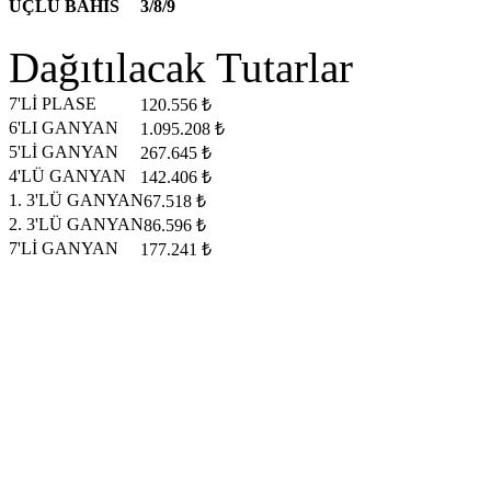
ÜÇLÜ BAHİS
3/8/9
Dağıtılacak Tutarlar
7'Lİ PLASE
120.556 ₺
6'LI GANYAN
1.095.208 ₺
5'Lİ GANYAN
267.645 ₺
4'LÜ GANYAN
142.406 ₺
1. 3'LÜ GANYAN
67.518 ₺
2. 3'LÜ GANYAN
86.596 ₺
7'Lİ GANYAN
177.241 ₺