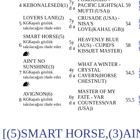
7y
4
KEBONALESEDI(1)
PACIFIC LIGHTS(AL
59
d a
MUFTI (USA))
LOVERS LANE(2)
CRUSADE (USA) -
7y
KG
Kapalı gözlük
5
NISA'S
54
d a
takılacağını ifade eder.
LOVE(KAHAL (GB))
SMART HORSE(5)
HEAVENLY BLUE
KG
Kapalı gözlük
5y
6
(AUS) - CUPID'S
58
takılacağını ifade eder.
d a
KISS(JET MASTER)
AIN'T NO
WHAT A WINTER -
SUNSHINE(3)
4y
CRYSTAL
KG
Kapalı gözlük
7
54,5
d a
CAVERN(HORSE
takılacağını ifade eder.
CHESTNUT)
MASTER OF MY
AVIGNON(6)
6y
FATE - VAR
KG
Kapalı gözlük
8
55,5
d a
COUNTESS(VAR
takılacağını ifade eder.
(USA))
[(5)SMART HORSE,(3)AI