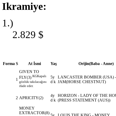
Ikramiye:
1.)
2.829
$
Forma
S
At İsmi
Yaş
Orijin(Baba - Anne)
GIVEN TO
KG
Kapalı
5y
LANCASTER BOMBER (USA) -
FLY(3)
1
d k
JAM(HORSE CHESTNUT)
gözlük takılacağını
ifade eder.
4y
HORIZON - LADY OF THE HO
2
APRICITY(2)
d k
(PRESS STATEMENT (AUS))
MONEY
EXTRACTOR(8)
5y
LOUIS THE KING - MONEY