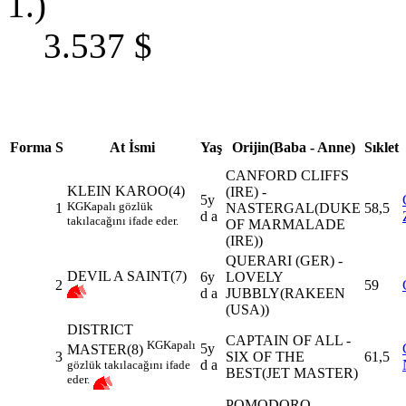
1.)
3.537
$
Forma
S
At İsmi
Yaş
Orijin(Baba - Anne)
Sıklet
CANFORD CLIFFS
KLEIN KAROO(4)
(IRE) -
5y
KG
Kapalı gözlük
1
NASTERGAL(DUKE
58,5
d a
takılacağını ifade eder.
OF MARMALADE
(IRE))
QUERARI (GER) -
DEVIL A SAINT(7)
6y
LOVELY
2
59
d a
JUBBLY(RAKEEN
(USA))
DISTRICT
CAPTAIN OF ALL -
KG
Kapalı
5y
MASTER(8)
3
SIX OF THE
61,5
d a
gözlük takılacağını ifade
BEST(JET MASTER)
eder.
POMODORO -