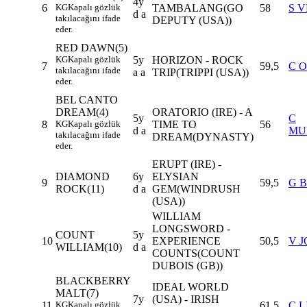
4y
6
KG
Kapalı gözlük
TAMBALANG(GO
58
S 
d a
takılacağını ifade
DEPUTY (USA))
eder.
RED DAWN(5)
KG
Kapalı gözlük
5y
HORIZON - ROCK
7
59,5
C 
takılacağını ifade
a a
TRIP(TRIPPI (USA))
eder.
BEL CANTO
DREAM(4)
ORATORIO (IRE) - A
5y
C
8
KG
Kapalı gözlük
TIME TO
56
d a
MU
takılacağını ifade
DREAM(DYNASTY)
eder.
ERUPT (IRE) -
DIAMOND
6y
ELYSIAN
9
59,5
G 
ROCK(11)
d a
GEM(WINDRUSH
(USA))
WILLIAM
LONGSWORD -
COUNT
5y
10
EXPERIENCE
50,5
V 
WILLIAM(10)
d a
COUNTS(COUNT
DUBOIS (GB))
BLACKBERRY
IDEAL WORLD
MALT(7)
7y
(USA) - IRISH
11
KG
Kapalı gözlük
61,5
C L