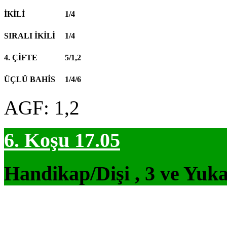
İKİLİ
1/4
SIRALI İKİLİ
1/4
4. ÇİFTE
5/1,2
ÜÇLÜ BAHİS
1/4/6
AGF: 1,2
6. Koşu 17.05
Handikap/Dişi , 3 ve Yuka