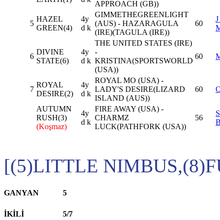
APPROACH (GB))
GIMMETHEGREENLIGHT
HAZEL
4y
J
5
(AUS) - HAZARAGULA
60
GREEN(4)
d k
(IRE)(TAGULA (IRE))
THE UNITED STATES (IRE)
DIVINE
4y
-
6
60
STATE(6)
d k
KRISTINA(SPORTSWORLD
(USA))
ROYAL MO (USA) -
ROYAL
4y
7
LADY'S DESIRE(LIZARD
60
DESIRE(2)
d k
ISLAND (AUS))
AUTUMN
FIRE AWAY (USA) -
4y
S
RUSH(3)
CHARMZ
56
d k
(Koşmaz)
LUCK(PATHFORK (USA))
[(5)LITTLE NIMBUS,(8)
GANYAN
5
İKİLİ
5/7