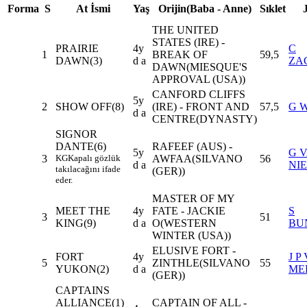
Forma
S
At İsmi
Yaş
Orijin(Baba - Anne)
Sıklet
THE UNITED
STATES (IRE) -
PRAIRIE
4y
C
1
BREAK OF
59,5
DAWN(3)
d a
ZA
DAWN(MIESQUE'S
APPROVAL (USA))
CANFORD CLIFFS
5y
2
SHOW OFF(8)
(IRE) - FRONT AND
57,5
G 
d a
CENTRE(DYNASTY)
SIGNOR
DANTE(6)
RAFEEF (AUS) -
5y
G 
3
KG
Kapalı gözlük
AWFAA(SILVANO
56
d a
NI
takılacağını ifade
(GER))
eder.
MASTER OF MY
MEET THE
4y
FATE - JACKIE
S
3
51
KING(9)
d a
O(WESTERN
BU
WINTER (USA))
ELUSIVE FORT -
FORT
4y
J P
5
ZINTHLE(SILVANO
55
YUKON(2)
d a
ME
(GER))
CAPTAINS
ALLIANCE(1)
CAPTAIN OF ALL -