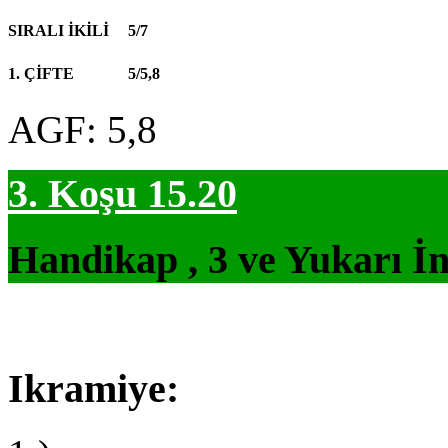
SIRALI İKİLİ
5/7
1. ÇİFTE
5/5,8
AGF: 5,8
3. Koşu 15.20
Handikap , 3 ve Yukarı İn
Ikramiye: