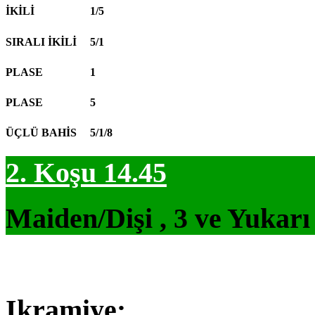
İKİLİ
1/5
SIRALI İKİLİ
5/1
PLASE
1
PLASE
5
ÜÇLÜ BAHİS
5/1/8
2. Koşu 14.45
Maiden/Dişi , 3 ve Yukarı
Ikramiye: