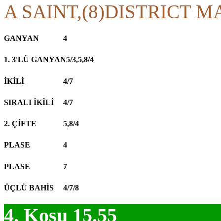
A SAINT,(8)DISTRICT M
GANYAN
4
1. 3'LÜ GANYAN
5/3,5,8/4
İKİLİ
4/7
SIRALI İKİLİ
4/7
2. ÇİFTE
5,8/4
PLASE
4
PLASE
7
ÜÇLÜ BAHİS
4/7/8
4. Koşu 15.55