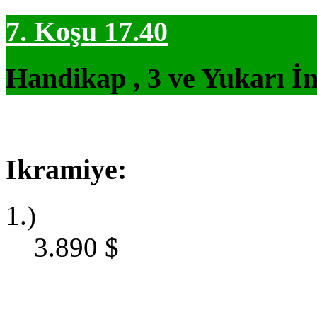
7. Koşu 17.40
Handikap , 3 ve Yukarı İn
Ikramiye:
1.)
3.890
$