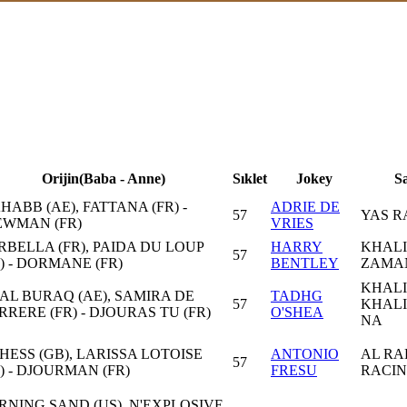
Orijin(Baba - Anne)
Sıklet
Jokey
S
HABB (AE), FATTANA (FR) -
ADRIE DE
57
YAS R
EWMAN (FR)
VRIES
RBELLA (FR), PAIDA DU LOUP
HARRY
KHAL
57
R) - DORMANE (FR)
BENTLEY
ZAMA
KHAL
 AL BURAQ (AE), SAMIRA DE
TADHG
57
KHALI
RRERE (FR) - DJOURAS TU (FR)
O'SHEA
NA
HESS (GB), LARISSA LOTOISE
ANTONIO
AL R
57
R) - DJOURMAN (FR)
FRESU
RACI
RNING SAND (US), N'EXPLOSIVE