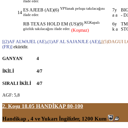
ifade eder.
YP
Yanak peluşu takılacağını
7y
BI
ES AJEEB (AE)(6)
14
a a
- D
ifade eder.
KG
Kapalı
6y
TM
RB TEXAS HOLD EM (US)(9)
k a
ST
gözlük takılacağını ifade eder.
(Koşmaz)
[(2)AF ALWAJEL (AE),(1)AF AL SAJANJLE (AE)]
,
[(5)DAGUI L
(FR)]
eküridir.
GANYAN
4
İKİLİ
4/7
SIRALI İKİLİ
4/7
AGF: 5,8
2. Koşu 18.05
HANDİKAP 80-100
Handikap , 4 ve Yukarı İngilizler, 1200 Kum