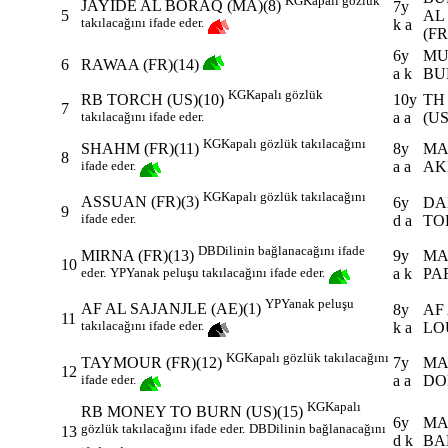
KG
Kapalı gözlük
JAYIDE AL BORAQ (MA)(8)
7y
5
AL
takılacağını ifade eder.
k a
(FR
6y
MUN
6
RAWAA (FR)(14)
a k
BU
KG
Kapalı gözlük
10y
TH
RB TORCH (US)(10)
7
a a
(U
takılacağını ifade eder.
KG
Kapalı gözlük takılacağını
8y
MA
SHAHM (FR)(11)
8
a a
AK
ifade eder.
KG
Kapalı gözlük takılacağını
ASSUAN (FR)(3)
6y
DA
9
ifade eder.
d a
TO
DB
Dilinin bağlanacağını ifade
9y
MA
MIRNA (FR)(13)
10
a k
PA
eder.
YP
Yanak peluşu takılacağını ifade eder.
YP
Yanak peluşu
AF AL SAJANJLE (AE)(1)
8y
AF
11
takılacağını ifade eder.
k a
LO
KG
Kapalı gözlük takılacağını
7y
MAH
TAYMOUR (FR)(12)
12
a a
DO
ifade eder.
KG
Kapalı
RB MONEY TO BURN (US)(15)
6y
MA
gözlük takılacağını ifade eder.
DB
Dilinin bağlanacağını
13
d k
BAB