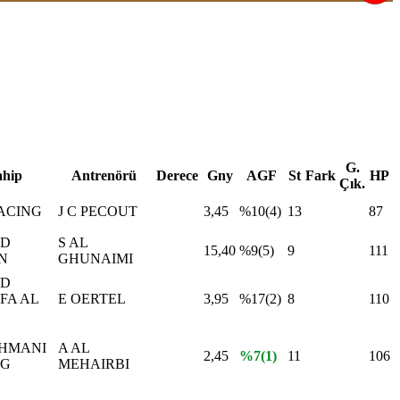
G.
ahip
Antrenörü
Derece
Gny
AGF
St
Fark
HP
Çık.
ACING
J C PECOUT
3,45
%10(4)
13
87
ID
S AL
15,40
%9(5)
9
111
N
GHUNAIMI
ID
FA AL
E OERTEL
3,95
%17(2)
8
110
AHMANI
A AL
2,45
%7(1)
11
106
NG
MEHAIRBI