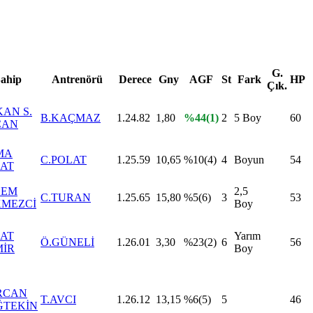
G.
ahip
Antrenörü
Derece
Gny
AGF
St
Fark
HP
Çık.
AN S.
B.KAÇMAZ
1.24.82
1,80
%44(1)
2
5 Boy
60
CAN
MA
C.POLAT
1.25.59
10,65
%10(4)
4
Boyun
54
AT
LEM
2,5
C.TURAN
1.25.65
15,80
%5(6)
3
53
KMEZCİ
Boy
AT
Yarım
Ö.GÜNELİ
1.26.01
3,30
%23(2)
6
56
MİR
Boy
RCAN
T.AVCI
1.26.12
13,15
%6(5)
5
46
ĞTEKİN