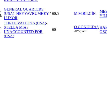
GENERAL QUARTERS
y
ME
(USA)
-
HEYYAVRUMHEY
/
60,5
M.M.BİLGİN
 k
YIL
LUXOR
THREE VALLEYS (USA)
-
Ö.GÖNÜLTAŞ
y
STELLA MIA
/
HAK
60
AP
Apranti
a
UNACCOUNTED FOR
ÖZ
(USA)