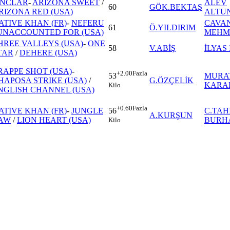
İNCLAR
-
ARIZONA SWEET
/
ALEV
60
GÖK.BEKTAŞ
RIZONA RED (USA)
ALTUN
ATIVE KHAN (FR)
-
NEFERU
CAVAN
61
Ö.YILDIRIM
UNACCOUNTED FOR (USA)
MEHM
HREE VALLEYS (USA)
-
ONE
58
V.ABİŞ
İLYAS
TAR
/
DEHERE (USA)
RAPPE SHOT (USA)
-
+2.00
Fazla
MURA
53
HAPOSA STRIKE (USA)
/
G.ÖZÇELİK
KARA
Kilo
NGLISH CHANNEL (USA)
+0.60
Fazla
ATIVE KHAN (FR)
-
JUNGLE
C.TAH
56
A.KURŞUN
AW
/
LION HEART (USA)
BURH
Kilo