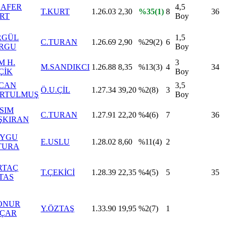
ZAFER
4,5
T.KURT
1.26.03
2,30
%35(1)
8
36
RT
Boy
RGÜL
1,5
C.TURAN
1.26.69
2,90
%29(2)
6
RGU
Boy
M H.
3
M.SANDIKCI
1.26.88
8,35
%13(3)
4
34
ÇİK
Boy
CAN
3,5
Ö.U.ÇİL
1.27.34
39,20
%2(8)
3
RTULMUŞ
Boy
SIM
C.TURAN
1.27.91
22,20
%4(6)
7
36
ŞKIRAN
YGU
E.USLU
1.28.02
8,60
%11(4)
2
TURA
RTAÇ
T.ÇEKİCİ
1.28.39
22,35
%4(5)
5
35
TAS
ONUR
Y.ÖZTAŞ
1.33.90
19,95
%2(7)
1
ÇAR