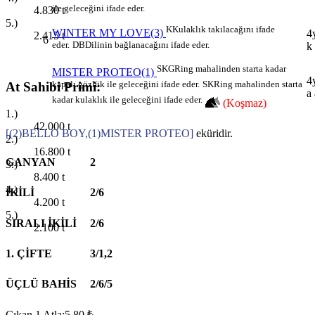
ile geleceğini ifade eder.
4.830
t
5.)
K
Kulaklık takılacağını ifade
WINTER MY LOVE(3)
4
2.415
t
6
eder.
DB
Dilinin bağlanacağını ifade eder.
k
SKG
Ring mahalinden starta kadar
MISTER PROTEO(1)
4
kapalı gözlük ile geleceğini ifade eder.
SK
Ring mahalinden starta
At Sahibi Primi:
a 
kadar kulaklık ile geleceğini ifade eder.
(Koşmaz)
1.)
42.000
t
[(2)BELLO BOY,(1)MISTER PROTEO]
eküridir.
2.)
16.800
t
GANYAN
2
3.)
8.400
t
4.)
İKİLİ
2/6
4.200
t
5.)
SIRALI İKİLİ
2/6
2.100
t
1. ÇİFTE
3/1,2
ÜÇLÜ BAHİS
2/6/5
Çıkan 1 Atla:5,80 ₺