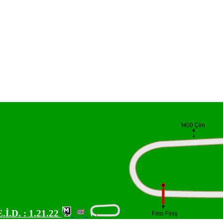
E.İ.D. :
1.21.22