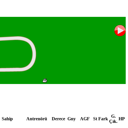
G.
Sahip
Antrenörü
Derece
Gny
AGF
St
Fark
HP
Çık.