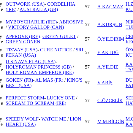
y
OUTWORK (USA)
-
CORDELHIA
H.
57
A.KAÇMAZ
 e
(IRE)
/
AUSTRALIA (GB)
KU
y
MYBOYCHARLIE (IRE)
-
ABROSIVE
Nİ
57
A.KURŞUN
 e
/
VICTORY GALLOP (CAN)
TU
y
APPROVE (IRE)
-
GREEN GULET
/
CE
57
Ö.YILDIRIM
 e
GREEN GÖNEN
KE
y
TIZWAY (USA)
-
CURE NOTICE
/
SRI
ÖZ
57
E.AKTUĞ
 e
PEKAN (USA)
KU
U S NAVY FLAG (USA)
-
y
KA
HOLYROMAN PRINCESS (GB)
/
57
A.YILDIZ
 e
TA
HOLY ROMAN EMPEROR (IRE)
y
GOKEN (FR)
-
AL MAS (FR)
/
KING'S
DU
57
V.ABİŞ
 g
BEST (USA)
FA
y
PERFECT STORM
-
LUCKY ONE
/
SE
57
G.ÖZÇELİK
 e
SCREAM TO SCREAM (IRE)
HA
y
SPEEDY WOLF
-
WATCH ME
/
LION
M.
57
M.M.BİLGİN
 e
HEART (USA)
KA