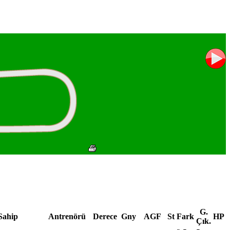
G.
Sahip
Antrenörü
Derece
Gny
AGF
St
Fark
HP
Çık.