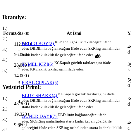
Ikramiye:
1.)
Forma
S
At İsmi
Y
280.000
t
2.)
KG
Kapalı gözlük takılacağını ifade
BELLO BOY(2)
112.000
t
4
eder.
DB
Dilinin bağlanacağını ifade eder.
SK
Ring mahalinden
1
3.)
d
56.000
t
starta kadar kulaklık ile geleceğini ifade eder.
4.)
KG
Kapalı gözlük takılacağını ifade
3
SUMEL KIZI(6)
28.000
t
2
k
eder.
K
Kulaklık takılacağını ifade eder.
5.)
14.000
t
5
3
KRAL ÇIPLAK(5)
d
Yetistirici Primi:
KG
Kapalı gözlük takılacağını ifade
BLUE SHARK(4)
1.)
3
eder.
DB
Dilinin bağlanacağını ifade eder.
SK
Ring mahalinden
4
48.300
t
d
starta kadar kulaklık ile geleceğini ifade eder.
2.)
19.320
t
DB
Dilinin bağlanacağını ifade
GÜNER DAYI(7)
3.)
eder.
SKG
Ring mahalinden starta kadar kapalı gözlük ile
4
9.660
t
5
a 
geleceğini ifade eder.
SK
Ring mahalinden starta kadar kulaklık
4.)