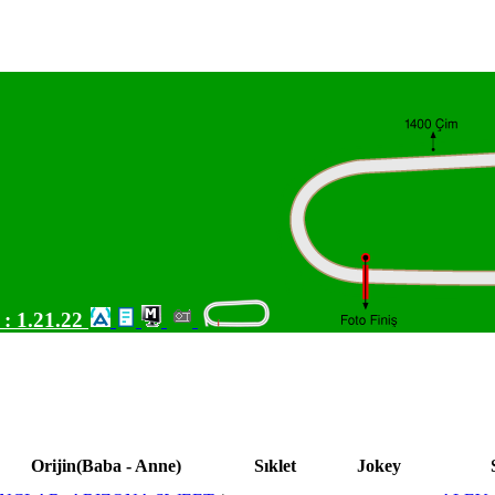
 :
1.21.22
Orijin(Baba - Anne)
Sıklet
Jokey