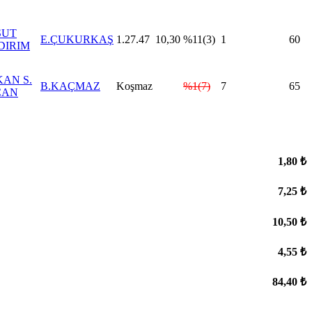
SUT
E.ÇUKURKAŞ
1.27.47
10,30
%11(3)
1
60
DIRIM
AN S.
B.KAÇMAZ
Koşmaz
%1(7)
7
65
CAN
1,80 ₺
7,25 ₺
10,50 ₺
4,55 ₺
84,40 ₺