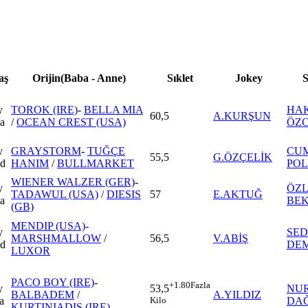
aş
Orijin(Baba - Anne)
Sıklet
Jokey
S
y
TOROK (IRE)
-
BELLA MIA
HAK
60,5
A.KURŞUN
 a
/
OCEAN CREST (USA)
ÖZ
y
GRAYSTORM
-
TUĞÇE
CU
55,5
G.ÖZÇELİK
 d
HANIM
/
BULLMARKET
POL
WIENER WALZER (GER)
-
y
ÖZ
TADAWUL (USA)
/
DIESIS
57
E.AKTUĞ
 a
BE
(GB)
MENDIP (USA)
-
y
SED
MARSHMALLOW
/
56,5
V.ABİŞ
 d
DE
LUXOR
PACO BOY (IRE)
-
+1.80
Fazla
y
NU
53,5
BALBADEM
/
A.YILDIZ
a
DA
Kilo
KURTINIADIS (IRE)