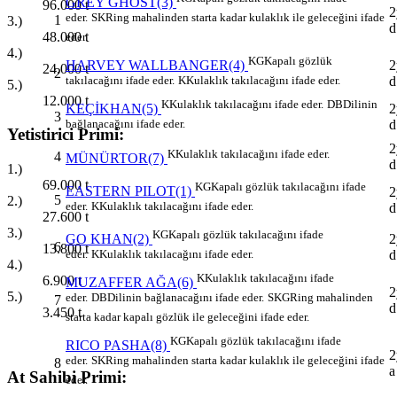
GREY GHOST(3)
96.000
t
2
eder.
SK
Ring mahalinden starta kadar kulaklık ile geleceğini ifade
1
3.)
d
48.000
t
eder.
4.)
KG
Kapalı gözlük
2
HARVEY WALLBANGER(4)
24.000
t
2
d
takılacağını ifade eder.
K
Kulaklık takılacağını ifade eder.
5.)
12.000
t
K
Kulaklık takılacağını ifade eder.
DB
Dilinin
2
KEÇİKHAN(5)
3
d
bağlanacağını ifade eder.
Yetistirici Primi:
2
K
Kulaklık takılacağını ifade eder.
4
MÜNÜRTOR(7)
d
1.)
69.000
t
KG
Kapalı gözlük takılacağını ifade
EASTERN PILOT(1)
2
5
2.)
eder.
K
Kulaklık takılacağını ifade eder.
d
27.600
t
3.)
KG
Kapalı gözlük takılacağını ifade
2
GO KHAN(2)
6
13.800
t
d
eder.
K
Kulaklık takılacağını ifade eder.
4.)
K
Kulaklık takılacağını ifade
6.900
t
MUZAFFER AĞA(6)
2
5.)
eder.
DB
Dilinin bağlanacağını ifade eder.
SKG
Ring mahalinden
7
d
3.450
t
starta kadar kapalı gözlük ile geleceğini ifade eder.
KG
Kapalı gözlük takılacağını ifade
RICO PASHA(8)
2
eder.
SK
Ring mahalinden starta kadar kulaklık ile geleceğini ifade
8
a
At Sahibi Primi:
eder.