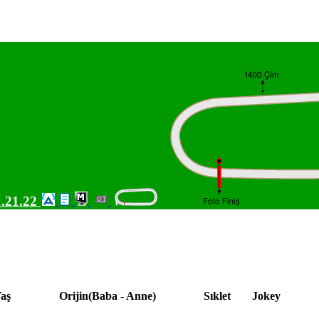
.21.22
aş
Orijin(Baba - Anne)
Sıklet
Jokey