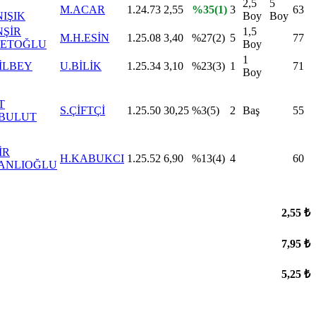
2,5
5
M.ACAR
1.24.73
2,55
%35(1)
3
63
IŞIK
Boy
Boy
ŞİR
1,5
M.H.ESİN
1.25.08
3,40
%27(2)
5
77
ETOĞLU
Boy
1
 İLBEY
U.BİLİK
1.25.34
3,10
%23(3)
1
71
Boy
T
S.ÇİFTÇİ
1.25.50
30,25
%3(5)
2
Baş
55
BULUT
İR
H.KABUKCI
1.25.52
6,90
%13(4)
4
60
ANLIOĞLU
2,55 ₺
7,95 ₺
5,25 ₺