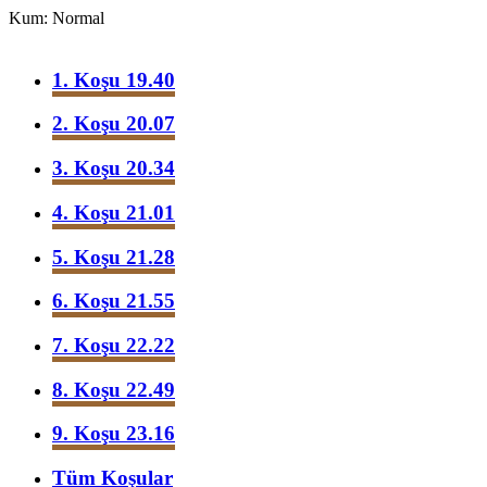
Kum: Normal
1. Koşu 19.40
2. Koşu 20.07
3. Koşu 20.34
4. Koşu 21.01
5. Koşu 21.28
6. Koşu 21.55
7. Koşu 22.22
8. Koşu 22.49
9. Koşu 23.16
Tüm Koşular