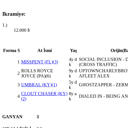
Ikramiye:
1.)
12.000
$
Forma
S
At İsmi
Yaş
Orijin(B
4y d
SOCIAL INCLUSION -
1
MISSPENT (FL)(3)
k
(CROSS TRAFFIC)
ROLLS ROYCE
9y d
UPTOWNCHARLYBROWN
2
JOYCE (PA)(6)
k
AFLEET ALEX
5y d
3
UMBRAL (KY)(1)
GHOSTZAPPER - ZERM
k
CLOUT CHASER (KY)
8y a
4
DIALED IN - BEING 
(2)
k
GANYAN
3