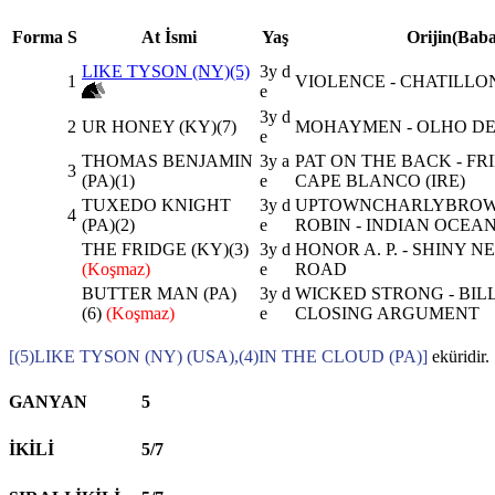
Forma
S
At İsmi
Yaş
Orijin(Baba
LIKE TYSON (NY)(5)
3y d
1
VIOLENCE - CHATILLO
e
3y d
2
UR HONEY (KY)(7)
MOHAYMEN - OLHO DE 
e
THOMAS BENJAMIN
3y a
PAT ON THE BACK - FR
3
(PA)(1)
e
CAPE BLANCO (IRE)
TUXEDO KNIGHT
3y d
UPTOWNCHARLYBROWN
4
(PA)(2)
e
ROBIN - INDIAN OCEA
THE FRIDGE (KY)(3)
3y d
HONOR A. P. - SHINY 
(Koşmaz)
e
ROAD
BUTTER MAN (PA)
3y d
WICKED STRONG - BILL
(6)
(Koşmaz)
e
CLOSING ARGUMENT
[(5)LIKE TYSON (NY) (USA),(4)IN THE CLOUD (PA)]
eküridir.
GANYAN
5
İKİLİ
5/7