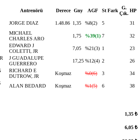
G.
Antrenörü
Derece
Gny
AGF
St
Fark
HP
Çık.
JORGE DIAZ
1.48.86
1,35
%8(2)
5
31
MICHAEL
1,75
%39(1)
7
32
CHARLES ARO
EDWARD J
7,05
%21(3)
1
23
COLETTI, JR
R
J GUADALUPE
17,25
%12(4)
2
26
GUERRERO
G
RICHARD E
Koşmaz
%0(6)
3
34
DUTROW, JR
G
ALAN BEDARD
Koşmaz
%1(5)
6
38
1,35 ₺
6,05 ₺