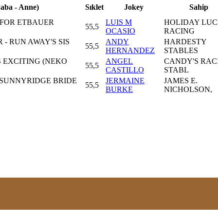
Baba - Anne)
Sıklet
Jokey
Sahip
E FOR ETBAUER
LUIS M
HOLIDAY LU
55,5
OCASIO
RACING
 - RUN AWAY'S SIS
ANDY
HARDESTY
55,5
HERNANDEZ
STABLES
S EXCITING (NEKO
ANGEL
CANDY'S RAC
55,5
CASTILLO
STABL
- SUNNYRIDGE BRIDE
JERMAINE
JAMES E.
55,5
BURKE
NICHOLSON,