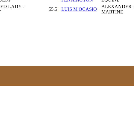
DED LADY -
ALEXANDER J
55,5
LUIS M OCASIO
Y
MARTINE