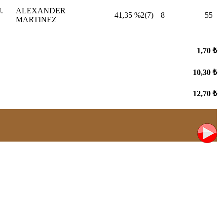
.
ALEXANDER
41,35
%2(7)
8
55
MARTINEZ
1,70 ₺
10,30 ₺
12,70 ₺