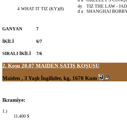
4y
TIZ THE LAW - JA
4
WHAT IT TIZ (KY)(8)
d a
SHANGHAI BOBB
GANYAN
7
İKİLİ
6/7
SIRALI İKİLİ
7/6
2. Koşu 20.07
MAIDEN SATIŞ KOŞUSU
Maiden , 3 Yaşlı İngilizler, kg, 1670 Kum
Ikramiye:
1.)
11.400
$