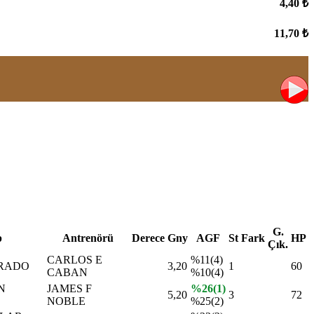
4,40 ₺
11,70 ₺
G.
p
Antrenörü
Derece
Gny
AGF
St
Fark
HP
Çık.
CARLOS E
%11(4)
PRADO
3,20
1
60
CABAN
%10(4)
N
JAMES F
%26(1)
5,20
3
72
NOBLE
%25(2)