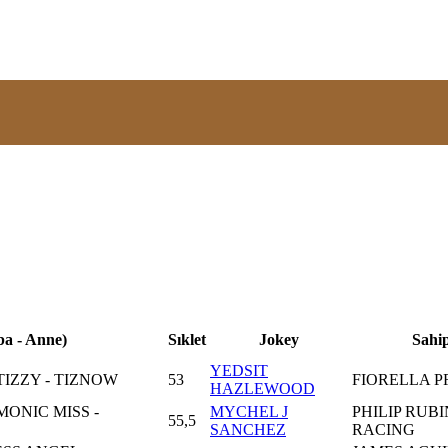
ba - Anne)
Sıklet
Jokey
Sahi
YEDSIT
TIZZY - TIZNOW
53
FIORELLA 
HAZLEWOOD
ONIC MISS -
MYCHEL J
PHILIP RUBI
55,5
SANCHEZ
RACING