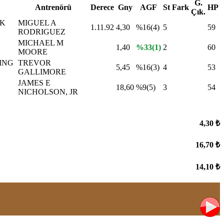
G.
Antrenörü
Derece
Gny
AGF
St
Fark
HP
Çık.
CK
MIGUEL A
1.11.92
4,30
%16(4)
5
59
RODRIGUEZ
MICHAEL M
1,40
%33(1)
2
60
MOORE
ING
TREVOR
5,45
%16(3)
4
53
GALLIMORE
JAMES E
18,60
%9(5)
3
54
NICHOLSON, JR
4,30 ₺
16,70 ₺
14,10 ₺