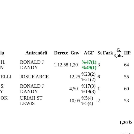
G.
ip
Antrenörü
Derece
Gny
AGF
St
Fark
HP
Çık.
H.
RONALD J
%47(1)
1.12.58
1,20
3
64
N
DANDY
%49(1)
%23(2)
NELLI
JOSUE ARCE
12,25
6
55
%21(2)
S.
RONALD J
%17(3)
4,50
1
60
TY
DANDY
%19(3)
OOK
URIAH ST
%5(4)
10,05
2
53
LEWIS
%5(4)
1,20 ₺