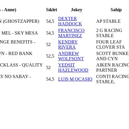
 - Anne)
Sıklet
Jokey
Sahip
DEXTER
N (GHOSTZAPPER)
54,5
AP STABLE
HADDOCK
FRANCISCO
2 G RACING
MEL - SKY MESA
54,5
MARTINEZ
STABLE
INGE BENEFITS -
KENDRY
FOUR LEAF
52
RIVERA
CLOVER STA
 - RED BANK
ANDREW
SCOTT BUNKE
52,5
N
WOLFSONT
AND CYN
NECKLASS - QUALITY
YEDSIT
AIKEN RACIN
52
HAZLEWOOD
PARTNER
Y NO SABAY -
CONTI RACIN
54,5
LUIS M OCASIO
STABLE,