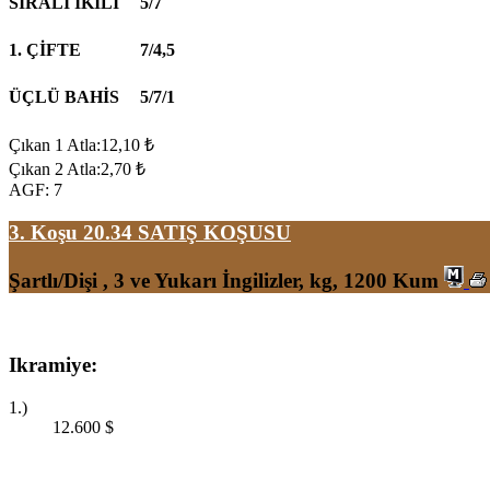
SIRALI İKİLİ
5/7
1. ÇİFTE
7/4,5
ÜÇLÜ BAHİS
5/7/1
Çıkan 1 Atla:12,10 ₺
Çıkan 2 Atla:2,70 ₺
AGF: 7
3. Koşu 20.34
SATIŞ KOŞUSU
Şartlı/Dişi , 3 ve Yukarı İngilizler, kg, 1200 Kum
Ikramiye:
1.)
12.600
$