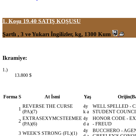
1. Koşu 19.40
SATIŞ KOŞUSU
Şartlı , 3 ve Yukarı İngilizler, kg, 1300 Kum
Ikramiye:
1.)
13.800
$
Forma
S
At İsmi
Yaş
Orijin(B
REVERSE THE CURSE
4y
WELL SPELLED - C
1
(PA)(7)
k a
STUDENT COUNCI
EXTRASEXYMCSTEEMEE
4y
HONOR CODE - EX
2
(PA)(6)
d a
- FREUD
4y
BUCCHERO - AGENT
3
WEEK'S STRONG (FL)(1)
d a
GREELEY'S CONQ