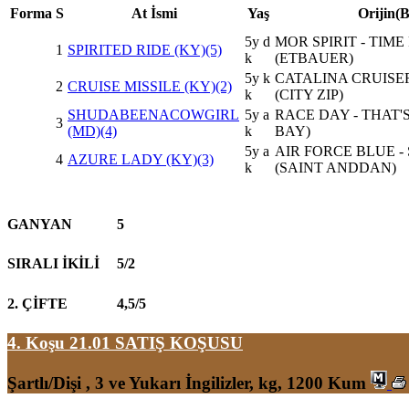
Forma
S
At İsmi
Yaş
Orijin(
5y d
MOR SPIRIT - TIM
1
SPIRITED RIDE (KY)(5)
k
(ETBAUER)
5y k
CATALINA CRUISER
2
CRUISE MISSILE (KY)(2)
k
(CITY ZIP)
SHUDABEENACOWGIRL
5y a
RACE DAY - THAT'
3
(MD)(4)
k
BAY)
5y a
AIR FORCE BLUE 
4
AZURE LADY (KY)(3)
k
(SAINT ANDDAN)
GANYAN
5
SIRALI İKİLİ
5/2
2. ÇİFTE
4,5/5
4. Koşu 21.01
SATIŞ KOŞUSU
Şartlı/Dişi , 3 ve Yukarı İngilizler, kg, 1200 Kum