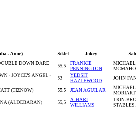
aba - Anne)
Sıklet
Jokey
Sah
 DOUBLE DOWN DARE
FRANKIE
MICHAEL 
55,5
PENNINGTON
MCMAHO
 - JOYCE'S ANGEL -
YEDSIT
53
JOHN FA
HAZLEWOOD
MICHAEL 
ATT (TIZNOW)
55,5
JEAN AGUILAR
MORIAR
AJHARI
TRIN-BR
ANNA (ALDEBARAN)
55,5
WILLIAMS
STABLES,