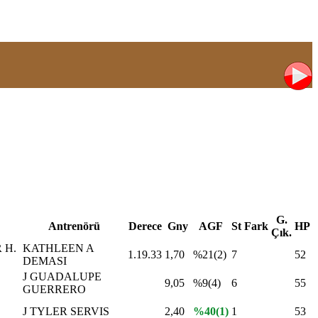
G.
Antrenörü
Derece
Gny
AGF
St
Fark
HP
Çık.
 H.
KATHLEEN A
1.19.33
1,70
%21(2)
7
52
DEMASI
J GUADALUPE
9,05
%9(4)
6
55
GUERRERO
J TYLER SERVIS
2,40
%40(1)
1
53