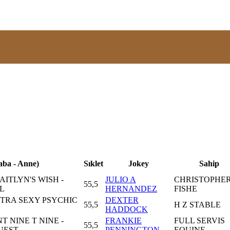
aba - Anne)
Sıklet
Jokey
Sahip
AITLYN'S WISH -
JULIO A
CHRISTOPHER
55,5
L
HERNANDEZ
FISHE
TRA SEXY PSYCHIC
DEXTER
55,5
H Z STABLE
HADDOCK
 NINE T NINE -
FRANKIE
FULL SERVIS
55,5
UEST
PENNINGTON
EQUINE