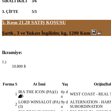
SIRALI İKİLİ
3/6
3. ÇİFTE
5/3
5. Koşu 21.28
SATIŞ KOŞUSU
Şartlı , 3 ve Yukarı İngilizler, kg, 1200 Kum
Ikramiye:
1.)
10.800
$
Forma
S
At İsmi
Yaş
Orijin(Ba
IRA THE ICON (PA)(1)
6y d
1
WEST COAST - REAL 
a
LORD WINSALOT (PA)
9y d
ALTERNATION - HARM
2
(3)
a
SUBORDINATION