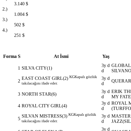
3.140
$
2.)
1.004
$
3.)
502
$
4.)
251
$
Forma
S
At İsmi
Yaş
3y d
GLOBAL 
1
SILVA CITY(1)
d
SILVANO
KG
Kapalı gözlük
3y d
EAST COAST GIRL(2)
2
QUERARI
d
takılacağını ifade eder.
3y d
ERIK TH
3
NORTH STAR(6)
d
MY FATE
3y d
ROYAL MO
4
ROYAL CITY GIRL(4)
d
(TURFFO
KG
Kapalı gözlük
3y d
MASTER 
SILVAN MISTRESS(3)
5
d
JAZZ(SI
takılacağını ifade eder.
3y d