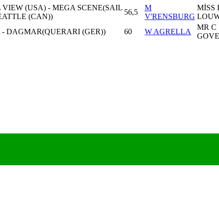
VIEW (USA) - MEGA SCENE(SAIL
M
MİSS
56,5
ATTLE (CAN))
V'RENSBURG
LOUW
MR C
 - DAGMAR(QUERARI (GER))
60
W AGRELLA
GOV