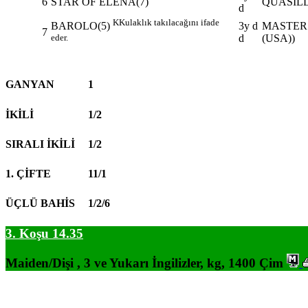
6
STAR OF ELENA(7)
QUASILL
d
K
Kulaklık takılacağını ifade
3y d
MASTER 
BAROLO(5)
7
d
(USA))
eder.
GANYAN
1
İKİLİ
1/2
SIRALI İKİLİ
1/2
1. ÇİFTE
11/1
ÜÇLÜ BAHİS
1/2/6
3. Koşu 14.35
Maiden/Dişi , 3 ve Yukarı İngilizler, kg, 1400 Çim