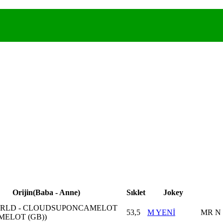
Orijin(Baba - Anne)
Sıklet
Jokey
RLD - CLOUDSUPONCAMELOT
53,5
M YENİ
MR N
MELOT (GB))