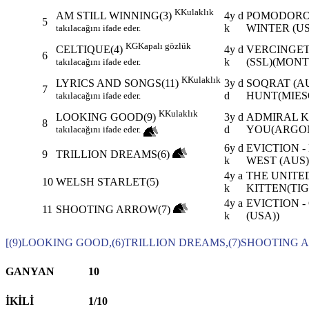
K
Kulaklık
4y d
POMODORO
AM STILL WINNING(3)
5
k
WINTER (US
takılacağını ifade eder.
KG
Kapalı gözlük
4y d
VERCINGET
CELTIQUE(4)
6
k
(SSL)(MONTJ
takılacağını ifade eder.
K
Kulaklık
3y d
SOQRAT (AU
LYRICS AND SONGS(11)
7
d
HUNT(MIES
takılacağını ifade eder.
K
Kulaklık
3y d
ADMIRAL KI
LOOKING GOOD(9)
8
d
YOU(ARGO
takılacağını ifade eder.
6y d
EVICTION 
9
TRILLION DREAMS(6)
k
WEST (AUS)
4y a
THE UNITED
10
WELSH STARLET(5)
k
KITTEN(TIG
4y a
EVICTION 
11
SHOOTING ARROW(7)
k
(USA))
[(9)LOOKING GOOD,(6)TRILLION DREAMS,(7)SHOOTING 
GANYAN
10
İKİLİ
1/10