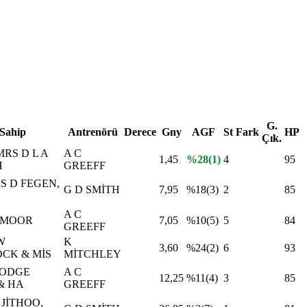
G.
Sahip
Antrenörü
Derece
Gny
AGF
St
Fark
HP
Çık.
MRS D L A
A C
1,45
%28(1)
4
95
H
GREEFF
S D FEGEN,
G D SMİTH
7,95
%18(3)
2
85
A C
J MOOR
7,05
%10(5)
5
84
GREEFF
W
K
3,60
%24(2)
6
93
CK & MİS
MİTCHLEY
LODGE
A C
12,25
%11(4)
3
85
& HA
GREEFF
 JİTHOO,