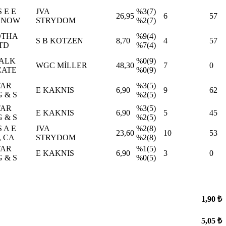
 E E
JVA
%3(7)
26,95
6
57
ENOW
STRYDOM
%2(7)
OTHA
%9(4)
S B KOTZEN
8,70
4
57
LTD
%7(4)
TALK
%0(9)
WGC MİLLER
48,30
7
0
CATE
%0(9)
TAR
%3(5)
E KAKNIS
6,90
9
62
 & S
%2(5)
TAR
%3(5)
E KAKNIS
6,90
5
45
 & S
%2(5)
 A E
JVA
%2(8)
23,60
10
53
 CA
STRYDOM
%2(8)
TAR
%1(5)
E KAKNIS
6,90
3
0
 & S
%0(5)
1,90 ₺
5,05 ₺