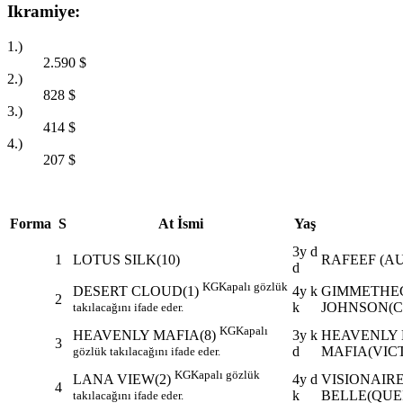
Ikramiye:
1.)
2.590
$
2.)
828
$
3.)
414
$
4.)
207
$
Forma
S
At İsmi
Yaş
3y d
1
LOTUS SILK(10)
RAFEEF (AU
d
KG
Kapalı gözlük
4y k
GIMMETHEG
DESERT CLOUD(1)
2
k
JOHNSON(C
takılacağını ifade eder.
KG
Kapalı
3y k
HEAVENLY 
HEAVENLY MAFIA(8)
3
d
MAFIA(VIC
gözlük takılacağını ifade eder.
KG
Kapalı gözlük
4y d
VISIONAIRE
LANA VIEW(2)
4
k
BELLE(QUER
takılacağını ifade eder.