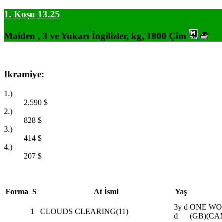
1. Koşu 13.25
Maiden , 3 ve Yukarı İngilizler, kg, 1800 Çim
Ikramiye:
1.)
2.590
$
2.)
828
$
3.)
414
$
4.)
207
$
Forma
S
At İsmi
Yaş
3y d
ONE WO
1
CLOUDS CLEARING(11)
d
(GB)(CA