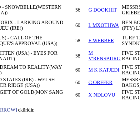
 - SNOWBELLE(WESTERN
MESSRS
56
G DOOKHIT
A))
GRIEB
ORIX - LARKING AROUND
BEN B
60
L MXOTHWA
EU (IRE))
(PTY) 
S) - CALL OF THE
TURF 
58
E WEBBER
QUE'S APPROVAL (USA))
SYNDİ
TTEN (USA) - EYES FOR
M
FIVE S
58
NAUT)
V'RENSBURG
RACING
- DREAM TO REALITY(WAY
FIVE S
60
M K KATJEDI
)
RACING
 STATES (IRE) - WELSH
MESSRS
60
C ORFFER
ER RIDGE (USA))
BAKOS,
- GIFT OF GOLD(MON SANG
FIVE S
60
X NDLOVU
RACING
ARROW]
eküridir.