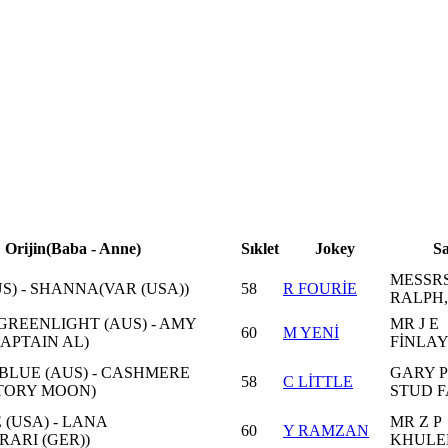
Orijin(Baba - Anne)
Sıklet
Jokey
S
MESSRS
S) - SHANNA(VAR (USA))
58
R FOURİE
RALPH,
REENLIGHT (AUS) - AMY
MR J E
60
M YENİ
APTAIN AL)
FİNLA
BLUE (AUS) - CASHMERE
GARY 
58
C LİTTLE
TORY MOON)
STUD 
 (USA) - LANA
MR Z P
60
Y RAMZAN
ARI (GER))
KHULE