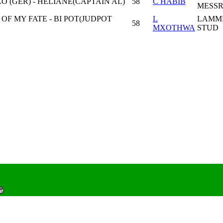
O (GER) - HELIANE(CAPTAIN AL)
58
C HABİB
MESSR
OF MY FATE - BI POT(JUDPOT
L
LAMM
58
MXOTHWA
STUD