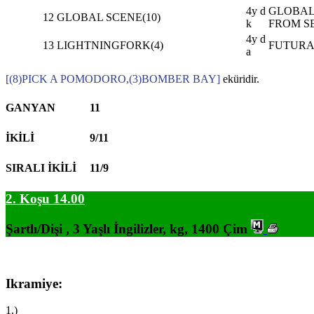
4y d
GLOBAL 
12
GLOBAL SCENE(10)
k
FROM SE
4y d
13
LIGHTNINGFORK(4)
FUTURA
a
[(8)PICK A POMODORO,(3)BOMBER BAY]
eküridir.
GANYAN
11
İKİLİ
9/11
SIRALI İKİLİ
11/9
2. Koşu 14.00
Şartlı/Dişi , 3 Yaşlı İngilizler, kg, 1400 Çim
Ikramiye:
1.)