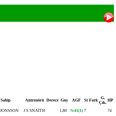
G.
Sahip
Antrenörü
Derece
Gny
AGF
St
Fark
HP
Çık.
 JONSSON
J S SNAİTH
1,80
%41(1)
7
74