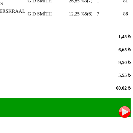
G D SMİTH
26,85
%3(7)
1
81
S
ERSKRAAL
G D SMİTH
12,25
%5(6)
7
86
1,45 ₺
6,65 ₺
9,50 ₺
5,55 ₺
60,02 ₺