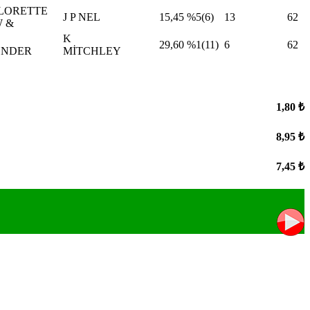
 LORETTE
J P NEL
15,45
%5(6)
13
62
 &
K
29,60
%1(11)
6
62
ENDER
MİTCHLEY
1,80 ₺
8,95 ₺
7,45 ₺