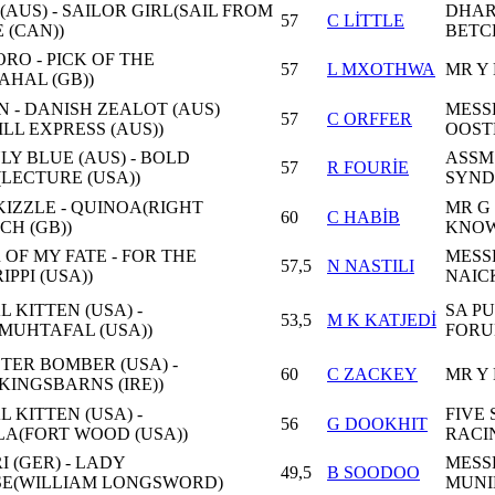
(AUS) - SAILOR GIRL(SAIL FROM
DHA
57
C LİTTLE
 (CAN))
BETC
RO - PICK OF THE
57
L MXOTHWA
MR Y
AHAL (GB))
 - DANISH ZEALOT (AUS)
MESS
57
C ORFFER
LL EXPRESS (AUS))
OOST
Y BLUE (AUS) - BOLD
ASSM
57
R FOURİE
LECTURE (USA))
SYND
KIZZLE - QUINOA(RIGHT
MR G 
60
C HABİB
H (GB))
KNOW
OF MY FATE - FOR THE
MESS
57,5
N NASTILI
IPPI (USA))
NAICK
 KITTEN (USA) -
SA P
53,5
M K KATJEDİ
MUHTAFAL (USA))
FORU
TER BOMBER (USA) -
60
C ZACKEY
MR Y
INGSBARNS (IRE))
 KITTEN (USA) -
FIVE 
56
G DOOKHIT
LA(FORT WOOD (USA))
RACI
 (GER) - LADY
MESSR
49,5
B SOODOO
SE(WILLIAM LONGSWORD)
MUNIE