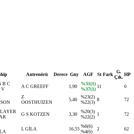
G.
ahip
Antrenörü
Derece
Gny
AGF
St
Fark
HP
Çık.
 B C
%31(1)
A C GREEFF
1,90
11
0
 V
%37(1)
Z
%23(2)
5,40
8
72
YSON
OOSTHUİZEN
%22(3)
PLAYER
%20(3)
G S KOTZEN
3,30
1
72
FAR
%22(2)
%6(6)
L GİLA
16,55
2
62
LA
%4(6)