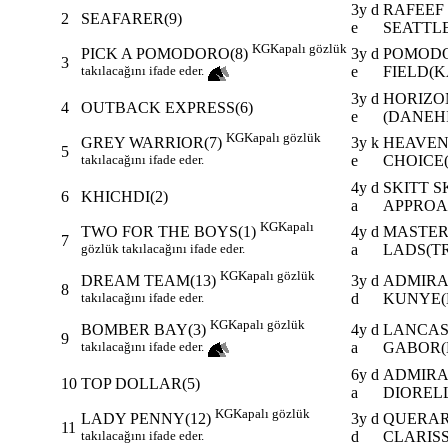
3y d
RAFEEF 
2
SEAFARER(9)
e
SEATTLE
KG
Kapalı gözlük
3y d
POMODO
PICK A POMODORO(8)
3
e
FIELD(K
takılacağını ifade eder.
3y d
HORIZON
4
OUTBACK EXPRESS(6)
e
(DANEHI
KG
Kapalı gözlük
3y k
HEAVENL
GREY WARRIOR(7)
5
e
CHOICE(
takılacağını ifade eder.
4y d
SKITT S
6
KHICHDI(2)
a
APPROAC
KG
Kapalı
4y d
MASTER 
TWO FOR THE BOYS(1)
7
a
LADS(TR
gözlük takılacağını ifade eder.
KG
Kapalı gözlük
3y d
ADMIRAL
DREAM TEAM(13)
8
d
KUNYE(
takılacağını ifade eder.
KG
Kapalı gözlük
4y d
LANCAS
BOMBER BAY(3)
9
a
GABOR(K
takılacağını ifade eder.
6y d
ADMIRAL
10
TOP DOLLAR(5)
a
DIOREL
KG
Kapalı gözlük
3y d
QUERARI
LADY PENNY(12)
11
d
CLARIS
takılacağını ifade eder.