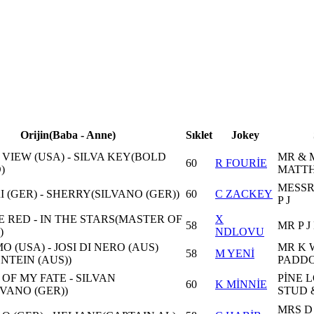
Orijin(Baba - Anne)
Sıklet
Jokey
VIEW (USA) - SILVA KEY(BOLD
MR & 
60
R FOURİE
)
MATT
MESSR
 (GER) - SHERRY(SILVANO (GER))
60
C ZACKEY
P J
E RED - IN THE STARS(MASTER OF
X
58
MR P 
)
NDLOVU
 (USA) - JOSI DI NERO (AUS)
MR K 
58
M YENİ
NTEIN (AUS))
PADDO
OF MY FATE - SILVAN
PİNE 
60
K MİNNİE
LVANO (GER))
STUD 
MRS D