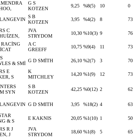
RMENDRA
G S
9,25
%8(5)
10
0
HOO,
KOTZEN
S B
 LANGEVIN
3,95
%4(2)
8
73
KOTZEN
RS C
JVA
10,30
%10(3)
9
76
HUİZEN,
STRYDOM
 RACİNG
A C
10,75
%9(4)
11
73
İCAT
GREEFF
S
G D SMİTH
26,10
%2(7)
3
70
LES & SMİ
RS E
K
14,20
%1(9)
12
73
ER, S
MITCHLEY
UNTERS
S B
42,25
%0(12)
2
62
M SYN
KOTZEN
 LANGEVIN
G D SMITH
3,95
%18(2)
4
63
STAR
E KAKNIS
20,05
%1(10)
1
50
NG & S
S R J
JVA
18,60
%1(8)
5
65
N, J
STRYDOM