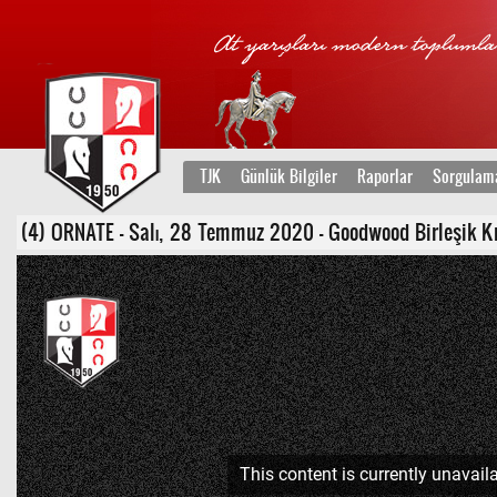
TJK
Günlük Bilgiler
Raporlar
Sorgulam
(4) ORNATE - Salı, 28 Temmuz 2020 - Goodwood Birleşik Krallı
This content is currently unavaila