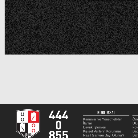
KURUMSAL
Kanunlar ve Yönetmelikler
Öne
İlanlar
Ulu
Bayilik İşlemleri
Fot
Kişisel Verilerin Korunması
Bağ
Nasıl Ganyan Bayi Olunur?
Bah