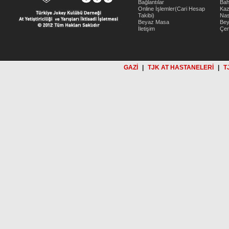
Bağlantılar
Bah
Online İşlemler(Cari Hesap
Kaz
Takibi)
Nas
Beyaz Masa
Be
İletişim
Çer
GAZİ
|
TJK AT HASTANELERİ
|
T