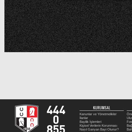
KURUMSAL
Kanunlar ve Yönetmelikler
Öne
İlanlar
Ulu
Bayilik İşlemleri
Fot
Kişisel Verilerin Korunması
Bağ
Nasıl Ganyan Bayi Olunur?
Bah