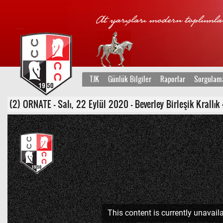
TJK
Günlük Bilgiler
Raporlar
Sorgulam
(2) ORNATE - Salı, 22 Eylül 2020 - Beverley Birleşik Krallık 4.
This content is currently unavaila