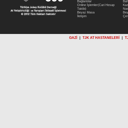
Bağlantılar
Bah
Online İşlemler(Cari Hesap
Kaz
Takibi)
Nas
Beyaz Masa
Be
İletişim
Çer
GAZİ
|
TJK AT HASTANELERİ
|
T