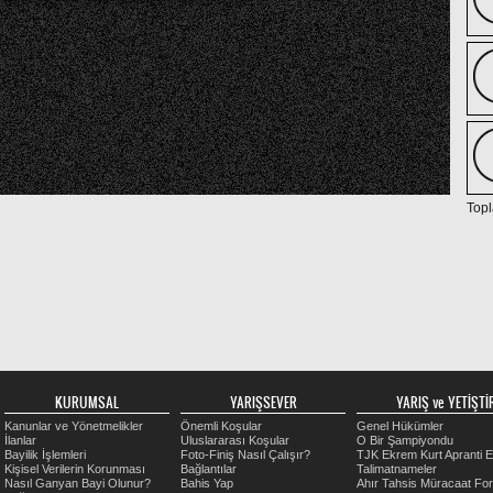
Topl
KURUMSAL
YARIŞSEVER
YARIŞ ve YETİŞTİR
Kanunlar ve Yönetmelikler
Önemli Koşular
Genel Hükümler
İlanlar
Uluslararası Koşular
O Bir Şampiyondu
Bayilik İşlemleri
Foto-Finiş Nasıl Çalışır?
TJK Ekrem Kurt Apranti E
Kişisel Verilerin Korunması
Bağlantılar
Talimatnameler
Nasıl Ganyan Bayi Olunur?
Bahis Yap
Ahır Tahsis Müracaat Fo