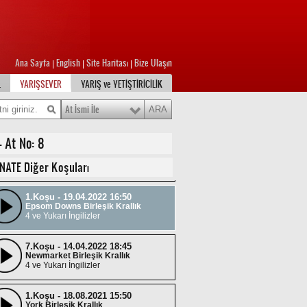
Ana Sayfa
English
Site Haritası
Bize Ulaşın
|
|
|
L
YARIŞSEVER
YARIŞ ve YETİŞTİRİCİLİK
3.Koşu - 11.08.2022 17:45
Beverley Birleşik Krallık
At İsmi İle
4 ve Yukarı İngilizler
- At No: 8
4.Koşu - 26.07.2022 18:10
Goodwood Birleşik Krallık
NATE Diğer Koşuları
4 ve Yukarı İngilizler
1.Koşu - 19.04.2022 16:50
Epsom Downs Birleşik Krallık
4 ve Yukarı İngilizler
7.Koşu - 14.04.2022 18:45
Newmarket Birleşik Krallık
4 ve Yukarı İngilizler
1.Koşu - 18.08.2021 15:50
York Birleşik Krallık