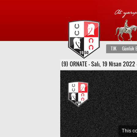
TJK
Günlük B
(9) ORNATE - Salı, 19 Nisan 2022 - 
This co