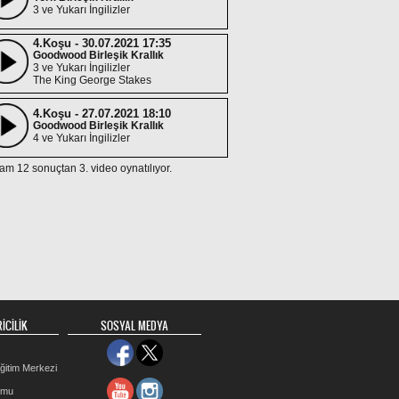
3 ve Yukarı İngilizler
4.Koşu - 30.07.2021 17:35
Goodwood Birleşik Krallık
3 ve Yukarı İngilizler
The King George Stakes
4.Koşu - 27.07.2021 18:10
Goodwood Birleşik Krallık
4 ve Yukarı İngilizler
am 12 sonuçtan 3. video oynatılıyor.
3.Koşu - 15.06.2021 17:40
Ascot Birleşik Krallık
3 ve Yukarı İngilizler
King's Stand Stakes
4.Koşu - 05.06.2021 17:45
Epsom Downs Birleşik Krallık
3 ve Yukarı İngilizler
3.Koşu - 29.05.2021 16:20
Haydock Park Birleşik Krallık
İCİLİK
3 ve Yukarı İngilizler
SOSYAL MEDYA
The Achilles Stakes
ğitim Merkezi
4.Koşu - 22.09.2020 17:40
Beverley Birleşik Krallık
rmu
3 ve Yukarı İngilizler