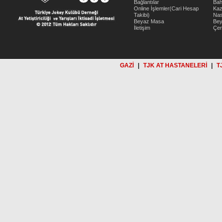
Bağlantılar
Bah
Online İşlemler(Cari Hesap
Kaz
Takibi)
Nas
Beyaz Masa
Be
İletişim
Çer
GAZİ
|
TJK AT HASTANELERİ
|
T