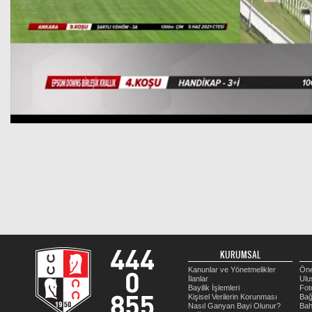
KURUMSAL
Kanunlar ve Yönetmelikler
Öne
İlanlar
Ulu
Bayilik İşlemleri
Fot
Kişisel Verilerin Korunması
Bağ
Nasıl Ganyan Bayi Olunur?
Bah