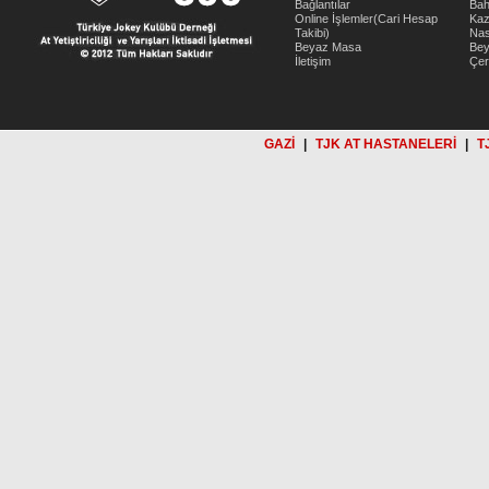
Bağlantılar
Bah
Online İşlemler(Cari Hesap
Kaz
Takibi)
Nas
Beyaz Masa
Be
İletişim
Çer
GAZİ
|
TJK AT HASTANELERİ
|
T