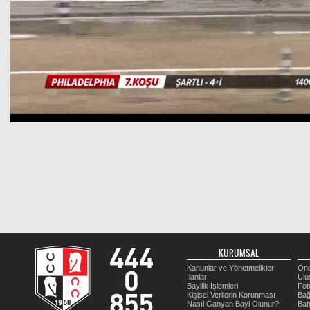
KURUMSAL
Kanunlar ve Yönetmelikler
Öne
İlanlar
Ulu
Bayilik İşlemleri
Fot
Kişisel Verilerin Korunması
Bağ
Nasıl Ganyan Bayi Olunur?
Bah