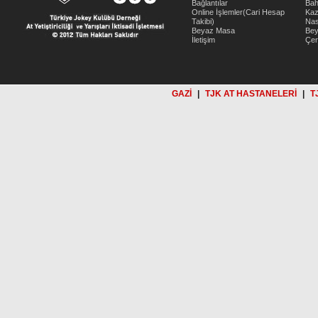
Bağlantılar
Bah
Online İşlemler(Cari Hesap
Kaz
Takibi)
Nas
Beyaz Masa
Be
İletişim
Çer
GAZİ
|
TJK AT HASTANELERİ
|
T