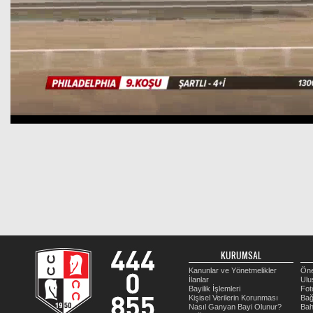
KURUMSAL
Kanunlar ve Yönetmelikler
Öne
İlanlar
Ulu
Bayilik İşlemleri
Fot
Kişisel Verilerin Korunması
Bağ
Nasıl Ganyan Bayi Olunur?
Bah