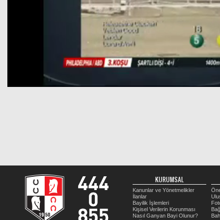
KURUMSAL
Kanunlar ve Yönetmelikler
Öne
İlanlar
Ulu
Bayilik İşlemleri
Fot
Kişisel Verilerin Korunması
Bağ
Nasıl Ganyan Bayi Olunur?
Bah