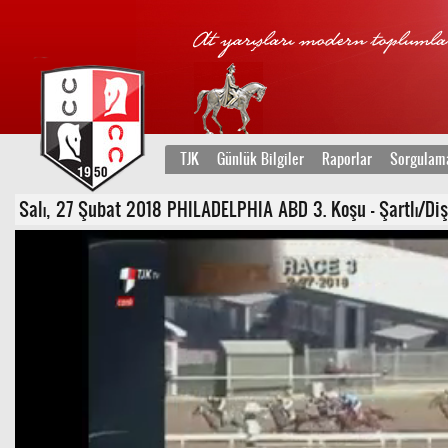
TJK
Günlük Bilgiler
Raporlar
Sorgulam
Salı, 27 Şubat 2018 PHILADELPHIA ABD 3. Koşu - Şartlı/Dişi 