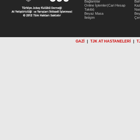
Bağlantılar
Bah
Online İşlemler(Cari Hesap
Kaz
Takibi)
Nas
Beyaz Masa
Be
İletişim
Çer
GAZİ
|
TJK AT HASTANELERİ
|
T