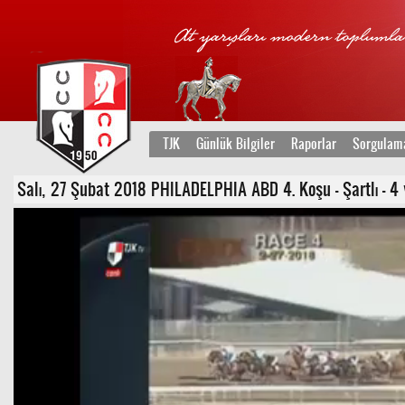
TJK
Günlük Bilgiler
Raporlar
Sorgulam
Salı, 27 Şubat 2018 PHILADELPHIA ABD 4. Koşu - Şartlı - 4 v