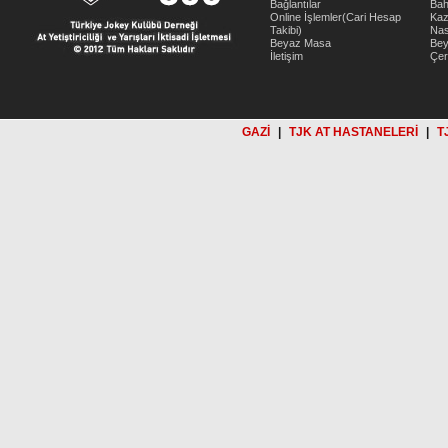
Bağlantılar
Bah
Online İşlemler(Cari Hesap
Kaz
Takibi)
Nas
Beyaz Masa
Be
İletişim
Çer
GAZİ
|
TJK AT HASTANELERİ
|
T