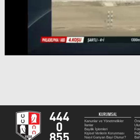
KURUMSAL
Kanunlar ve Yönetmelikler
Öne
İlanlar
Ulu
Bayilik İşlemleri
Fot
Kişisel Verilerin Korunması
Bağ
Nasıl Ganyan Bayi Olunur?
Bah