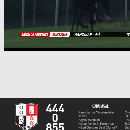
KURUMSAL
Kanunlar ve Yönetmelikler
Öne
İlanlar
Ulu
Bayilik İşlemleri
Fot
Kişisel Verilerin Korunması
Bağ
Nasıl Ganyan Bayi Olunur?
Bah