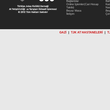
Bağlantılar
Bah
Online İşlemler(Cari Hesap
Kaz
Takibi)
Nas
Beyaz Masa
Be
İletişim
Çer
GAZİ
|
TJK AT HASTANELERİ
|
T