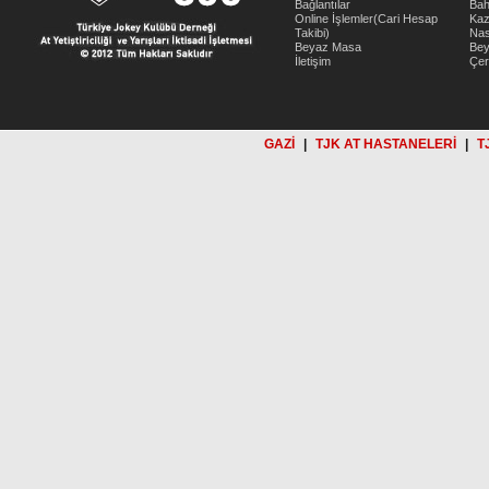
Bağlantılar
Bah
Online İşlemler(Cari Hesap
Kaz
Takibi)
Nas
Beyaz Masa
Be
İletişim
Çer
GAZİ
|
TJK AT HASTANELERİ
|
T