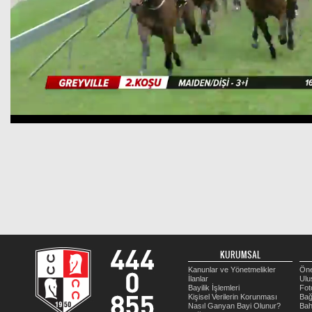
KURUMSAL
Kanunlar ve Yönetmelikler
Öne
İlanlar
Ulu
Bayilik İşlemleri
Fot
Kişisel Verilerin Korunması
Bağ
Nasıl Ganyan Bayi Olunur?
Bah