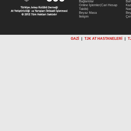
Bağlantılar
Bah
Online İşlemler(Cari Hesap
Kaz
Takibi)
Nas
Beyaz Masa
Be
İletişim
Çer
GAZİ
|
TJK AT HASTANELERİ
|
T